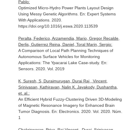
Pablo:
Optimized Micro-Hydro Power Plants Layout Design
Using Messy Genetic Algorithms.
En: Expert Systems
With Applications
. 2020.
https://doi.org/10.1016/j.eswa.2020.113539
Peralta, Federico, Arzamendia, Mario, Gregor Recalde,
Derlis, Gutierrez Reina, Daniel, Toral Marin, Sergio:
A Comparison of Local Path Planning Techniques of
Autonomous Surface Vehicles for Monitoring
Applications: The Ypacarai Lake Case-study.
En:
Sensors
. 2020. Vol. 2019
K, Suresh, S, Duraimurugan, Durai Raj , Vincent,
Srinivasan, Kathiravan, Nalin K. Jayakody, Dushantha,
et. al.:
An Efficient Hybrid Fuzzy-Clustering Driven 3D-Modeling
of Magnetic Resonance Imagery for Enhanced Brain
Tumor Diagnosis.
En: Electronics
. 2020. Vol. 2020. Núm.
1
Chakriswaran, Priya, Raj Vincent , Durai, Srinivasan ,