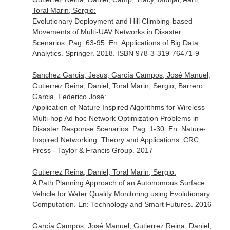
Toral Marin, Sergio:
Evolutionary Deployment and Hill Climbing-based
Movements of Multi-UAV Networks in Disaster
Scenarios. Pag. 63-95.
En: Applications of Big Data
Analytics
. Springer. 2018. ISBN 978-3-319-76471-9
Sanchez Garcia, Jesus, García Campos, José Manuel,
Gutierrez Reina, Daniel, Toral Marin, Sergio, Barrero
Garcia, Federico José:
Application of Nature Inspired Algorithms for Wireless
Multi-hop Ad hoc Network Optimization Problems in
Disaster Response Scenarios. Pag. 1-30.
En: Nature-
Inspired Networking: Theory and Applications
. CRC
Press - Taylor & Francis Group. 2017
Gutierrez Reina, Daniel, Toral Marin, Sergio:
A Path Planning Approach of an Autonomous Surface
Vehicle for Water Quality Monitoring using Evolutionary
Computation.
En: Technology and Smart Futures
. 2016
García Campos, José Manuel, Gutierrez Reina, Daniel,