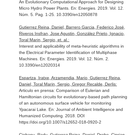
An Evolutionary Computational Approach for Designing
Micro Hydro Power Plants.
En: Energies
. 2019. Vol. 12.
Núm. 5. Pag. 1-25. 10.3390/en12050878
Gutierrez Reina, Daniel, Barrero Garcia, Federico José,
Riveros Insfran, Jose Agustin, González Prieto, Ignacio,
Toral Marin, Sergio, et. al.:
Interest and applicability of meta-heuristic algorithms in
the Electrical Parameter Identification of Multiphase
Machines.
En: Energies
. 2019. Vol. 12. Núm. 2.
10.3390/en12020314
Espartza, Iratxe, Arzamendia, Mario, Gutierrez Reina,
Daniel, Toral Marin, Sergio, Gregor Recalde, Derlis:
Articulo en prensa: Comparison of Eulerian and
Hamiltonian circuits for evolutionary-based path planning
of an autonomous surface vehicle for monitoring
Ypacarai Lake.
En: Journal of Ambient Intelligence and
Humanized Computing
. 2018. DOI
https://doi.org/10.1007/s12652-018-0920-2
Ciobanu, Radu, Gutierrez Reina, Daniel, Drobe, Ciprian,