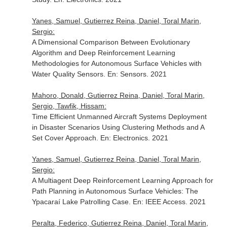
Yanes, Samuel, Gutierrez Reina, Daniel, Toral Marin,
Sergio:
A Dimensional Comparison Between Evolutionary
Algorithm and Deep Reinforcement Learning
Methodologies for Autonomous Surface Vehicles with
Water Quality Sensors.
En: Sensors
. 2021
Mahoro, Donald, Gutierrez Reina, Daniel, Toral Marin,
Sergio, Tawfik, Hissam:
Time Efficient Unmanned Aircraft Systems Deployment
in Disaster Scenarios Using Clustering Methods and A
Set Cover Approach.
En: Electronics
. 2021
Yanes, Samuel, Gutierrez Reina, Daniel, Toral Marin,
Sergio:
A Multiagent Deep Reinforcement Learning Approach for
Path Planning in Autonomous Surface Vehicles: The
Ypacaraí Lake Patrolling Case.
En: IEEE Access
. 2021
Peralta, Federico, Gutierrez Reina, Daniel, Toral Marin,