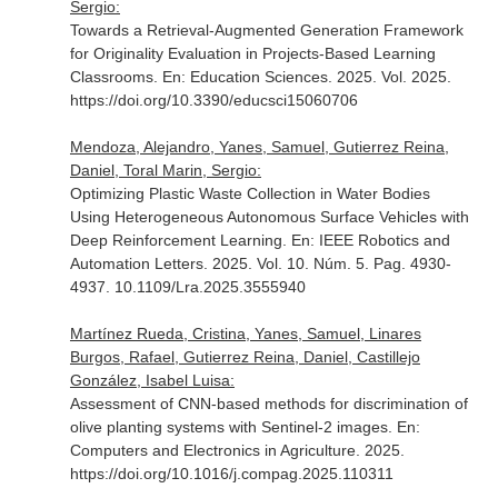
Sergio:
Towards a Retrieval-Augmented Generation Framework
for Originality Evaluation in Projects-Based Learning
Classrooms.
En: Education Sciences
. 2025. Vol. 2025.
https://doi.org/10.3390/educsci15060706
Mendoza, Alejandro, Yanes, Samuel, Gutierrez Reina,
Daniel, Toral Marin, Sergio:
Optimizing Plastic Waste Collection in Water Bodies
Using Heterogeneous Autonomous Surface Vehicles with
Deep Reinforcement Learning.
En: IEEE Robotics and
Automation Letters
. 2025. Vol. 10. Núm. 5. Pag. 4930-
4937. 10.1109/Lra.2025.3555940
Martínez Rueda, Cristina, Yanes, Samuel, Linares
Burgos, Rafael, Gutierrez Reina, Daniel, Castillejo
González, Isabel Luisa:
Assessment of CNN-based methods for discrimination of
olive planting systems with Sentinel-2 images.
En:
Computers and Electronics in Agriculture
. 2025.
https://doi.org/10.1016/j.compag.2025.110311