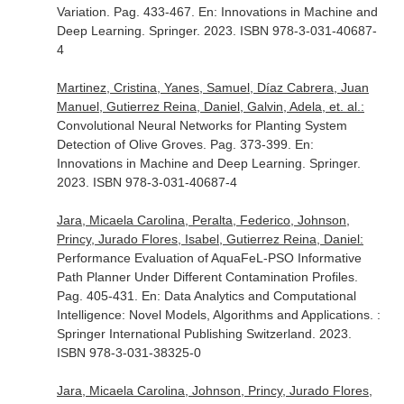
Variation. Pag. 433-467.
En: Innovations in Machine and
Deep Learning
. Springer. 2023. ISBN 978-3-031-40687-
4
Martinez, Cristina, Yanes, Samuel, Díaz Cabrera, Juan
Manuel, Gutierrez Reina, Daniel, Galvin, Adela, et. al.:
Convolutional Neural Networks for Planting System
Detection of Olive Groves. Pag. 373-399.
En:
Innovations in Machine and Deep Learning
. Springer.
2023. ISBN 978-3-031-40687-4
Jara, Micaela Carolina, Peralta, Federico, Johnson,
Princy, Jurado Flores, Isabel, Gutierrez Reina, Daniel:
Performance Evaluation of AquaFeL-PSO Informative
Path Planner Under Different Contamination Profiles.
Pag. 405-431.
En: Data Analytics and Computational
Intelligence: Novel Models, Algorithms and Applications
. :
Springer International Publishing Switzerland. 2023.
ISBN 978-3-031-38325-0
Jara, Micaela Carolina, Johnson, Princy, Jurado Flores,