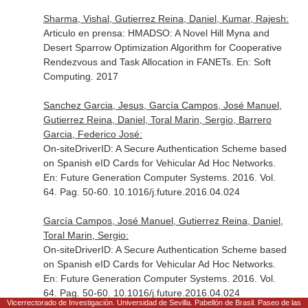
Sharma, Vishal, Gutierrez Reina, Daniel, Kumar, Rajesh:
Articulo en prensa: HMADSO: A Novel Hill Myna and
Desert Sparrow Optimization Algorithm for Cooperative
Rendezvous and Task Allocation in FANETs.
En: Soft
Computing
. 2017
Sanchez Garcia, Jesus, García Campos, José Manuel,
Gutierrez Reina, Daniel, Toral Marin, Sergio, Barrero
Garcia, Federico José:
On-siteDriverID: A Secure Authentication Scheme based
on Spanish eID Cards for Vehicular Ad Hoc Networks.
En: Future Generation Computer Systems
. 2016. Vol.
64. Pag. 50-60. 10.1016/j.future.2016.04.024
García Campos, José Manuel, Gutierrez Reina, Daniel,
Toral Marin, Sergio:
On-siteDriverID: A Secure Authentication Scheme based
on Spanish eID Cards for Vehicular Ad Hoc Networks.
En: Future Generation Computer Systems
. 2016. Vol.
64. Pag. 50-60. 10.1016/j.future.2016.04.024
Vicerrectorado de Investigación. Universidad de Sevilla. Pabellón de Brasil. Paseo de las