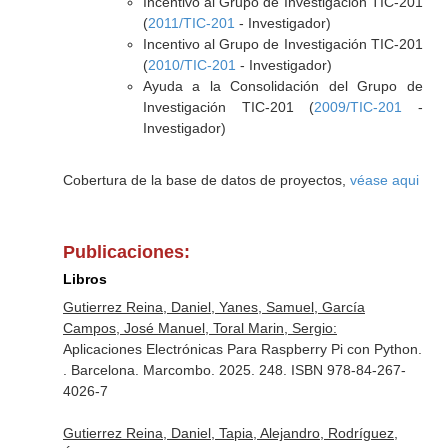
Incentivo al Grupo de Investigación TIC-201
(
2011/TIC-201
- Investigador)
Incentivo al Grupo de Investigación TIC-201
(
2010/TIC-201
- Investigador)
Ayuda a la Consolidación del Grupo de
Investigación TIC-201 (
2009/TIC-201
-
Investigador)
Cobertura de la base de datos de proyectos,
véase aqui
Publicaciones:
Libros
Gutierrez Reina, Daniel, Yanes, Samuel, García
Campos, José Manuel, Toral Marin, Sergio:
Aplicaciones Electrónicas Para Raspberry Pi con Python.
. Barcelona. Marcombo. 2025. 248. ISBN 978-84-267-
4026-7
Gutierrez Reina, Daniel, Tapia, Alejandro, Rodríguez,