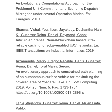
An Evolutionary Computational Approach for the
Problemof Unit Commitmentand Economic Dispatch in
Microgrids under several Operation Modes.
En:
Energies
. 2019
Sharma, Vishal, You, Ilson, Jayakody, Dushantha Nalin
K., Gutierrez Reina, Daniel, Raymond, Choo:
Articulo en prensa: Neural-blockchain based ultra-
reliable caching for edge-enabled UAV networks.
En:
IEEE Transactions on Industrial Informatics
. 2019
Arzamendia, Mario, Gregor Recalde, Derlis, Gutierrez
Reina, Daniel, Toral Marin, Sergio:
An evolutionary approach to constrained path planning
of an autonomous surface vehicle for maximizing the
covered area of Ypacarai Lake.
En: Soft Computing
.
2019. Vol. 23. Núm. 5. Pag. 1723-1734.
https://doi.org/10.1007/s00500-017-2895-x
Tapia, Alejandro, Gutierrez Reina, Daniel, Millán Gata,
Pablo: