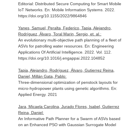
Editorial: Distributed Secure Computing for Smart Mobile
IoT Networks.
En: Mobile Information Systems
. 2022.
https://doi.org/10.1155/2022/9864846
Yanes, Samuel, Peralta, Federico, Tapia, Alejandro,
Rodríguez, Álvaro, Toral Marin, Sergio, et. al.:
An evolutionary multi-objective path planning of a fleet of
ASVs for patrolling water resources.
En: Engineering
Applications Of Artificial Intelligence
. 2022. Vol. 112.
https://doi.org/10.1016/j.engappai.2022.104852
Tapia, Alejandro, Rodríguez, Álvaro, Gutierrez Reina,
Daniel, Millán Gata, Pablo:
Three-dimensional optimization of penstock layouts for
micro-hydropower plants using genetic algorithms.
En:
Applied Energy
. 2021
Jara, Micaela Carolina, Jurado Flores, Isabel, Gutierrez
Reina, Daniel:
An Informative Path Planner for a Swarm of ASVs based
on an Enhanced PSO with Gaussian Surrogate Model