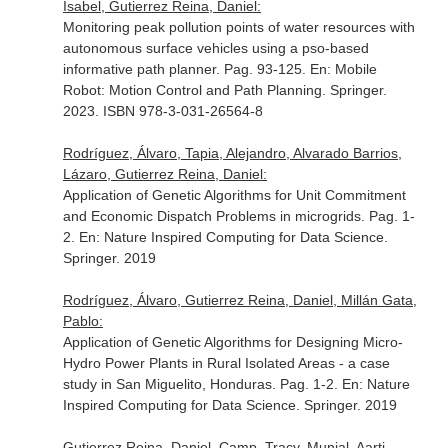
Isabel, Gutierrez Reina, Daniel:
Monitoring peak pollution points of water resources with
autonomous surface vehicles using a pso-based
informative path planner. Pag. 93-125.
En: Mobile
Robot: Motion Control and Path Planning
. Springer.
2023. ISBN 978-3-031-26564-8
Rodríguez, Álvaro, Tapia, Alejandro, Alvarado Barrios,
Lázaro, Gutierrez Reina, Daniel:
Application of Genetic Algorithms for Unit Commitment
and Economic Dispatch Problems in microgrids. Pag. 1-
2.
En: Nature Inspired Computing for Data Science
.
Springer. 2019
Rodríguez, Álvaro, Gutierrez Reina, Daniel, Millán Gata,
Pablo:
Application of Genetic Algorithms for Designing Micro-
Hydro Power Plants in Rural Isolated Areas - a case
study in San Miguelito, Honduras. Pag. 1-2.
En: Nature
Inspired Computing for Data Science
. Springer. 2019
Gutierrez Reina, Daniel, Camp, Tracy, Munjal, Aarti,