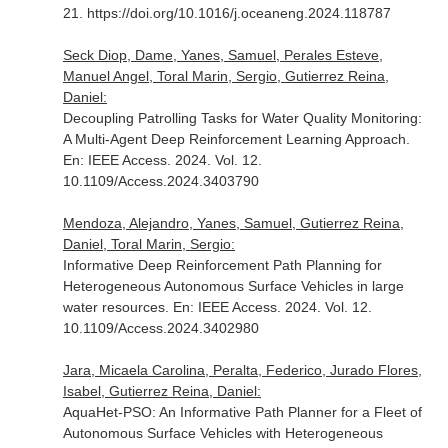
21. https://doi.org/10.1016/j.oceaneng.2024.118787
Seck Diop, Dame, Yanes, Samuel, Perales Esteve,
Manuel Angel, Toral Marin, Sergio, Gutierrez Reina,
Daniel:
Decoupling Patrolling Tasks for Water Quality Monitoring:
A Multi-Agent Deep Reinforcement Learning Approach.
En: IEEE Access
. 2024. Vol. 12.
10.1109/Access.2024.3403790
Mendoza, Alejandro, Yanes, Samuel, Gutierrez Reina,
Daniel, Toral Marin, Sergio:
Informative Deep Reinforcement Path Planning for
Heterogeneous Autonomous Surface Vehicles in large
water resources.
En: IEEE Access
. 2024. Vol. 12.
10.1109/Access.2024.3402980
Jara, Micaela Carolina, Peralta, Federico, Jurado Flores,
Isabel, Gutierrez Reina, Daniel:
AquaHet-PSO: An Informative Path Planner for a Fleet of
Autonomous Surface Vehicles with Heterogeneous