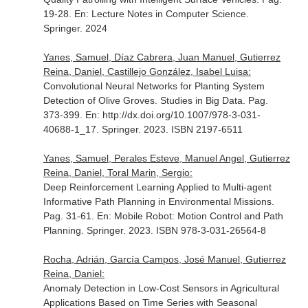
19-28.
En: Lecture Notes in Computer Science
.
Springer. 2024
Yanes, Samuel, Díaz Cabrera, Juan Manuel, Gutierrez
Reina, Daniel, Castillejo González, Isabel Luisa:
Convolutional Neural Networks for Planting System
Detection of Olive Groves. Studies in Big Data. Pag.
373-399.
En: http://dx.doi.org/10.1007/978-3-031-
40688-1_17
. Springer. 2023. ISBN 2197-6511
Yanes, Samuel, Perales Esteve, Manuel Angel, Gutierrez
Reina, Daniel, Toral Marin, Sergio:
Deep Reinforcement Learning Applied to Multi-agent
Informative Path Planning in Environmental Missions.
Pag. 31-61.
En: Mobile Robot: Motion Control and Path
Planning
. Springer. 2023. ISBN 978-3-031-26564-8
Rocha, Adrián, García Campos, José Manuel, Gutierrez
Reina, Daniel:
Anomaly Detection in Low-Cost Sensors in Agricultural
Applications Based on Time Series with Seasonal