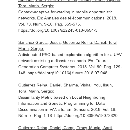
Toral Marin, Sergio:
Context-adaptive forwarding in mobile opportunistic
networks.
En: Annales des télécommunications
. 2018.
Vol. 73. Núm. 9-10. Pag. 559-575.
https://doi.org/10.1007/s12243-018-0654-3
Sanchez Garcia, Jesus, Gutierrez Reina, Daniel, Toral
Marin, Sergio:
A distributed PSO-based exploration algorithm for a UAV
network assisting a disaster scenario.
En: Future
Generation Computer Systems
. 2018. Vol. 90. Pag. 129-
148. https://doi.org/10.1016/j.future.2018.07.048
Gutierrez Reina, Daniel, Sharma, Vishal, You, Ilsun,
Toral Marin, Sergio:
Dissimilarity Metric based on Local Neighboring
Information and Genetic Programming for Data
Dissemination in VANETs.
En: Sensors
. 2018. Vol. 18.
Núm. 7. Pag. 1-18. https://doi.org/10.3390/s18072320
Gutierrez Reina, Daniel, Camp, Tracy, Munjal, Aarti,