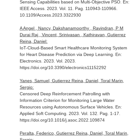
Sensing Capabilities based on Multi-Objective PSO.
En:
IEEE Access
. 2023. Vol. 11. Pag. 110943-110966.
10.1109/Access.2023.3322930
A Angel , Nancy, Dakshanamoorthy , Ravindran, P M
Durai Raj , Vincent, Srinivasan , Kathiravan, Gutierrez
Reina, Daniel:
IoT-Cloud-Based Smart Healthcare Monitoring System
for Heart Disease Prediction via Deep Learning.
En:
Electronics
. 2023. Vol. 2023.
https://doi.org/10.3390/electronics11152292
Yanes, Samuel, Gutierrez Reina, Daniel, Toral Marin,
Sergio:
Censored Deep Reinforcement Patrolling with
Information Criterion for Monitoring Large Water
Resources using Autonomous Surface Vehicles.
En:
Applied Soft Computing
. 2023. Vol. 132. Pag. 1-17.
https://doi.org/10.1016/j.asoc.2022.109874
Peralta, Federico, Gutierrez Reina, Daniel, Toral Marin,
Sergio: