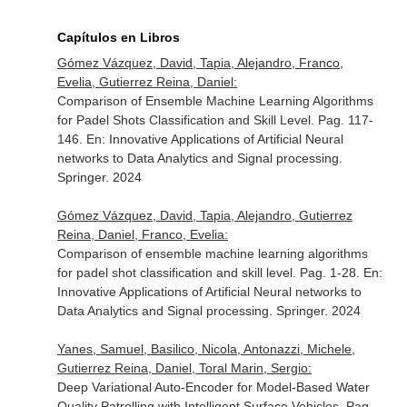
Capítulos en Libros
Gómez Vázquez, David, Tapia, Alejandro, Franco,
Evelia, Gutierrez Reina, Daniel:
Comparison of Ensemble Machine Learning Algorithms
for Padel Shots Classification and Skill Level. Pag. 117-
146.
En: Innovative Applications of Artificial Neural
networks to Data Analytics and Signal processing
.
Springer. 2024
Gómez Vázquez, David, Tapia, Alejandro, Gutierrez
Reina, Daniel, Franco, Evelia:
Comparison of ensemble machine learning algorithms
for padel shot classification and skill level. Pag. 1-28.
En:
Innovative Applications of Artificial Neural networks to
Data Analytics and Signal processing
. Springer. 2024
Yanes, Samuel, Basilico, Nicola, Antonazzi, Michele,
Gutierrez Reina, Daniel, Toral Marin, Sergio:
Deep Variational Auto-Encoder for Model-Based Water
Quality Patrolling with Intelligent Surface Vehicles. Pag.