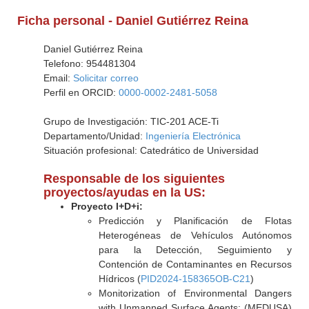
Ficha personal - Daniel Gutiérrez Reina
Daniel Gutiérrez Reina
Telefono: 954481304
Email:
Solicitar correo
Perfil en ORCID:
0000-0002-2481-5058
Grupo de Investigación: TIC-201 ACE-Ti
Departamento/Unidad:
Ingeniería Electrónica
Situación profesional: Catedrático de Universidad
Responsable de los siguientes
proyectos/ayudas en la US:
Proyecto I+D+i:
Predicción y Planificación de Flotas
Heterogéneas de Vehículos Autónomos
para la Detección, Seguimiento y
Contención de Contaminantes en Recursos
Hídricos (
PID2024-158365OB-C21
)
Monitorization of Environmental Dangers
with Unmanned Surface Agents: (MEDUSA)