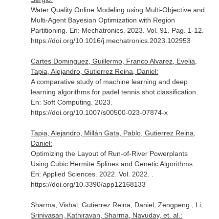
Water Quality Online Modeling using Multi-Objective and
Multi-Agent Bayesian Optimization with Region
Partitioning.
En: Mechatronics
. 2023. Vol. 91. Pag. 1-12.
https://doi.org/10.1016/j.mechatronics.2023.102953
Cartes Dominguez, Guillermo, Franco Alvarez, Evelia,
Tapia, Alejandro, Gutierrez Reina, Daniel:
A comparative study of machine learning and deep
learning algorithms for padel tennis shot classification.
En: Soft Computing
. 2023.
https://doi.org/10.1007/s00500-023-07874-x
Tapia, Alejandro, Millán Gata, Pablo, Gutierrez Reina,
Daniel:
Optimizing the Layout of Run-of-River Powerplants
Using Cubic Hermite Splines and Genetic Algorithms.
En: Applied Sciences
. 2022. Vol. 2022. .
https://doi.org/10.3390/app12168133
Sharma, Vishal, Gutierrez Reina, Daniel, Zengpeng , Li,
Srinivasan, Kathiravan, Sharma, Navuday, et. al.: