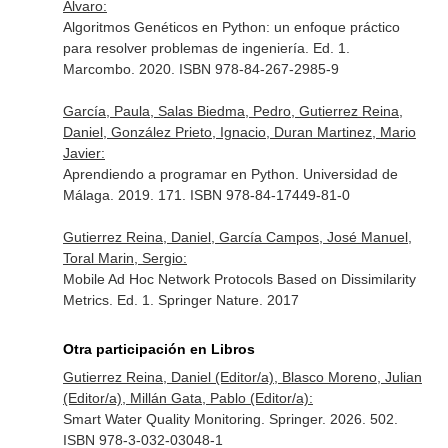
Álvaro:
Algoritmos Genéticos en Python: un enfoque práctico
para resolver problemas de ingeniería. Ed. 1.
Marcombo. 2020. ISBN 978-84-267-2985-9
García, Paula, Salas Biedma, Pedro, Gutierrez Reina,
Daniel, González Prieto, Ignacio, Duran Martinez, Mario
Javier:
Aprendiendo a programar en Python. Universidad de
Málaga. 2019. 171. ISBN 978-84-17449-81-0
Gutierrez Reina, Daniel, García Campos, José Manuel,
Toral Marin, Sergio:
Mobile Ad Hoc Network Protocols Based on Dissimilarity
Metrics. Ed. 1. Springer Nature. 2017
Otra participación en Libros
Gutierrez Reina, Daniel (Editor/a), Blasco Moreno, Julian
(Editor/a), Millán Gata, Pablo (Editor/a):
Smart Water Quality Monitoring. Springer. 2026. 502.
ISBN 978-3-032-03048-1