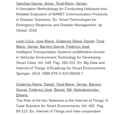
Sanchez Garcia, Jesus, Toral Marin, Sergio:
A Simulation Methodology for Conducting Unbiased and
Reliable Evaluation of MANET Communication Protocols
in Disaster Scenarios.
En: Smart Technologies for
Emergency Response and Disaster Management
. Igi
Global. 2016
León Coca, Jose María, Gutierrez Reina, Daniel, Toral
Marin, Sergio, Barrero Garcia, Federico José:
Intelligent Transportation Systems andWireless Access
in Vehicular Environment Technology for Developing
Smart Cities. Vol. 549. Pag. 285-313.
En: Big Data and
Internet of Things: A Roadmap for Smart Environments
.
Springer. 2014. ISBN 978-3-319-05028-7
Gutierrez Reina, Daniel, Toral Marin, Sergio, Barrero
Garcia, Federico José, Bessis, Nik, Asimakopoulou ,
Eleana:
The Role of Ad Hoc Networks in the Internet of Things: A
Case Scenario for Smart Environments. Vol. 460. Pag.
89-113.
En: Internet of Things and Inter-cooperative