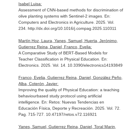
Isabel Luisa:
Assessment of CNN-based methods for discrimination of
olive planting systems with Sentinel-2 images.
En:
Computers and Electronics in Agriculture
. 2025. Vol.
234. http://dx.doi.org/10.1016/j.compag.2025.110311
Martín Hoz, Laura, Yanes, Samuel, Huerta, Jerónimo,
Gutierrez Reina, Daniel, Franco, Evelia:
A Comparative Study of BERT-Based Models for
Teacher Classification in Physical Education.
En:
Electronics
. 2025. Vol. 14. 10.3390/electronics14193849
Franco, Evelia, Gutierrez Reina, Daniel, González Peño,
Alba, Coterón, Javier:
Improving the quality of Physical Education: a teaching
behaviourbased study protocol using artificial
intelligence.
En: Retos: Nuevas Tendencias en
Educación Física, Deporte y Recreación
. 2025. Vol. 72.
Pag. 715-727. 10.47197/retos.v72.116921
Yanes, Samuel, Gutierrez Reina, Daniel, Toral Marin,