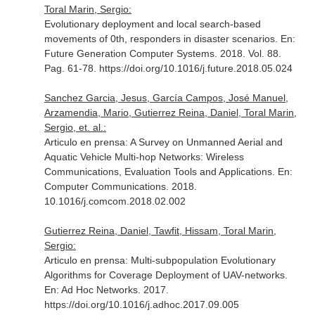
Toral Marin, Sergio:
Evolutionary deployment and local search-based
movements of 0th, responders in disaster scenarios.
En:
Future Generation Computer Systems
. 2018. Vol. 88.
Pag. 61-78. https://doi.org/10.1016/j.future.2018.05.024
Sanchez Garcia, Jesus, García Campos, José Manuel,
Arzamendia, Mario, Gutierrez Reina, Daniel, Toral Marin,
Sergio, et. al.:
Articulo en prensa: A Survey on Unmanned Aerial and
Aquatic Vehicle Multi-hop Networks: Wireless
Communications, Evaluation Tools and Applications.
En:
Computer Communications
. 2018.
10.1016/j.comcom.2018.02.002
Gutierrez Reina, Daniel, Tawfit, Hissam, Toral Marin,
Sergio:
Articulo en prensa: Multi-subpopulation Evolutionary
Algorithms for Coverage Deployment of UAV-networks.
En: Ad Hoc Networks
. 2017.
https://doi.org/10.1016/j.adhoc.2017.09.005