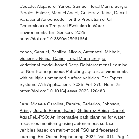
Casado, Alejandro, Yanes, Samuel, Toral Marin, Sergio,
Perales Esteve, Manuel Angel, Gutierrez Reina, Daniel:
Variational Autoencoder for the Prediction of Oil
Contamination Temporal Evolution in Water
Environments.
En: Sensors
. 2025.
https://doi.org/10.3390/s25061654
Yanes, Samuel, Basilico, Nicola, Antonazzi, Michele,
Gutierrez Reina, Daniel, Toral Marin, Sergio:
Variational model-based Deep Reinforcement Learning
for Non-Homogeneous Patrolling aquatic environments
with multiple unmanned surface vehicles.
En: Expert
Systems With Applications
. 2025. Vol. 270. Núm. 25.
https://doi.org/10.1016/j.eswa.2025.126483
Jara, Micaela Carolina, Peralta, Federico, Johnson,
Princy, Jurado Flores, Isabel, Gutierrez Reina, Daniel:
AquaFeL-PSO: An informative path planning for water
resources monitoring using autonomous surface
vehicles based on multi-modal PSO and federated
learning.
En: Ocean Engineering
. 2024. Vol. 311. Pag. 1-