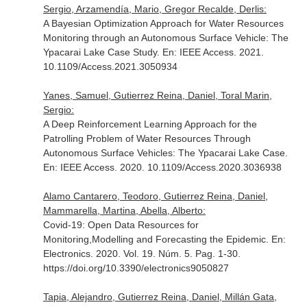
Sergio, Arzamendía, Mario, Gregor Recalde, Derlis:
A Bayesian Optimization Approach for Water Resources
Monitoring through an Autonomous Surface Vehicle: The
Ypacarai Lake Case Study.
En: IEEE Access
. 2021.
10.1109/Access.2021.3050934
Yanes, Samuel, Gutierrez Reina, Daniel, Toral Marin,
Sergio:
A Deep Reinforcement Learning Approach for the
Patrolling Problem of Water Resources Through
Autonomous Surface Vehicles: The Ypacarai Lake Case.
En: IEEE Access
. 2020. 10.1109/Access.2020.3036938
Alamo Cantarero, Teodoro, Gutierrez Reina, Daniel,
Mammarella, Martina, Abella, Alberto:
Covid-19: Open Data Resources for
Monitoring,Modelling and Forecasting the Epidemic.
En:
Electronics
. 2020. Vol. 19. Núm. 5. Pag. 1-30.
https://doi.org/10.3390/electronics9050827
Tapia, Alejandro, Gutierrez Reina, Daniel, Millán Gata,