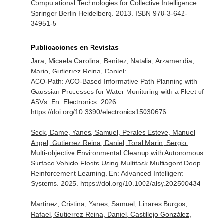
Computational Technologies for Collective Intelligence
.
Springer Berlin Heidelberg. 2013. ISBN 978-3-642-
34951-5
Publicaciones en Revistas
Jara, Micaela Carolina, Benitez, Natalia, Arzamendia,
Mario, Gutierrez Reina, Daniel:
ACO-Path: ACO-Based Informative Path Planning with
Gaussian Processes for Water Monitoring with a Fleet of
ASVs.
En: Electronics
. 2026.
https://doi.org/10.3390/electronics15030676
Seck, Dame, Yanes, Samuel, Perales Esteve, Manuel
Angel, Gutierrez Reina, Daniel, Toral Marin, Sergio:
Multi-objective Environmental Cleanup with Autonomous
Surface Vehicle Fleets Using Multitask Multiagent Deep
Reinforcement Learning.
En: Advanced Intelligent
Systems
. 2025. https://doi.org/10.1002/aisy.202500434
Martinez, Cristina, Yanes, Samuel, Linares Burgos,
Rafael, Gutierrez Reina, Daniel, Castillejo González,