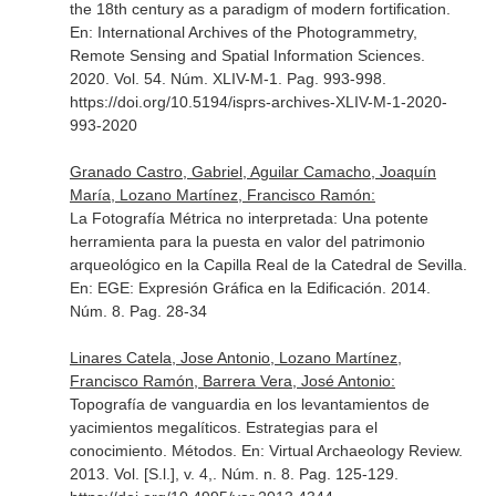
the 18th century as a paradigm of modern fortification.
En: International Archives of the Photogrammetry,
Remote Sensing and Spatial Information Sciences
.
2020. Vol. 54. Núm. XLIV-M-1. Pag. 993-998.
https://doi.org/10.5194/isprs-archives-XLIV-M-1-2020-
993-2020
Granado Castro, Gabriel, Aguilar Camacho, Joaquín
María, Lozano Martínez, Francisco Ramón:
La Fotografía Métrica no interpretada: Una potente
herramienta para la puesta en valor del patrimonio
arqueológico en la Capilla Real de la Catedral de Sevilla.
En: EGE: Expresión Gráfica en la Edificación
. 2014.
Núm. 8. Pag. 28-34
Linares Catela, Jose Antonio, Lozano Martínez,
Francisco Ramón, Barrera Vera, José Antonio:
Topografía de vanguardia en los levantamientos de
yacimientos megalíticos. Estrategias para el
conocimiento. Métodos.
En: Virtual Archaeology Review
.
2013. Vol. [S.l.], v. 4,. Núm. n. 8. Pag. 125-129.