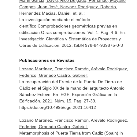
Marin Garcia, David, Rico Delgado, Fernando, Moyano
Campos, Juan José, Narvaez Rodríguez, Roberto,
Hernandez Macias, Daniel, et. al.:
La investigación mediante el método
científico.Comprobaciones geométricas previas en
edificación.Otras comprobaciones. Vol. 1. Pag. 4-6.
En:
Investigación Científica y Sistemática de Proyectos y
Obras de Edificación
. 2012. ISBN 978-84-939875-0-3
Publicaciones en Revistas
Lozano Martínez, Francisco Ramón, Arévalo Rodríguez,
Federico, Granado Castro, Gabriel:
La recuperación del Frente de la Puerta De Tierra de
Cádiz en el Siglo XX de la mano del arquitecto Antonio
Sánchez Esteve.
En: EGE: Expresión Gráfica en la
Edificación
. 2021. Núm. 15. Pag. 27-39.
https://doi.org/10.4995/ege.2021.16412
Lozano Martínez, Francisco Ramón, Arévalo Rodríguez,
Federico, Granado Castro, Gabriel:
Metamorphosis of Puerta Tierra from Cadiz (Spain) in