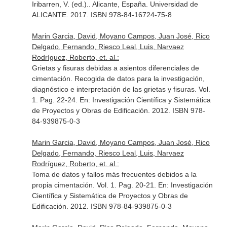
Iribarren, V. (ed.).
. Alicante, España. Universidad de
ALICANTE. 2017. ISBN 978-84-16724-75-8
Marin Garcia, David, Moyano Campos, Juan José, Rico
Delgado, Fernando, Riesco Leal, Luis, Narvaez
Rodríguez, Roberto, et. al.:
Grietas y fisuras debidas a asientos diferenciales de
cimentación. Recogida de datos para la investigación,
diagnóstico e interpretación de las grietas y fisuras. Vol.
1. Pag. 22-24.
En: Investigación Científica y Sistemática
de Proyectos y Obras de Edificación
. 2012. ISBN 978-
84-939875-0-3
Marin Garcia, David, Moyano Campos, Juan José, Rico
Delgado, Fernando, Riesco Leal, Luis, Narvaez
Rodríguez, Roberto, et. al.:
Toma de datos y fallos más frecuentes debidos a la
propia cimentación. Vol. 1. Pag. 20-21.
En: Investigación
Científica y Sistemática de Proyectos y Obras de
Edificación
. 2012. ISBN 978-84-939875-0-3