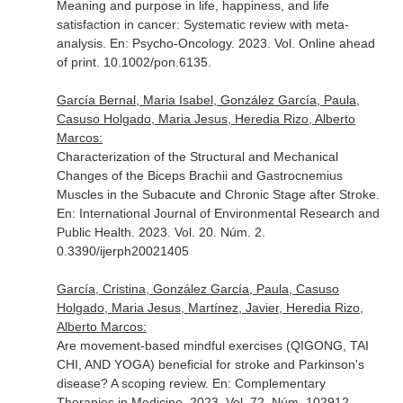
Meaning and purpose in life, happiness, and life
satisfaction in cancer: Systematic review with meta-
analysis.
En: Psycho-Oncology
. 2023. Vol. Online ahead
of print. 10.1002/pon.6135.
García Bernal, Maria Isabel, González García, Paula,
Casuso Holgado, Maria Jesus, Heredia Rizo, Alberto
Marcos:
Characterization of the Structural and Mechanical
Changes of the Biceps Brachii and Gastrocnemius
Muscles in the Subacute and Chronic Stage after Stroke.
En: International Journal of Environmental Research and
Public Health
. 2023. Vol. 20. Núm. 2.
0.3390/ijerph20021405
García, Cristina, González García, Paula, Casuso
Holgado, Maria Jesus, Martínez, Javier, Heredia Rizo,
Alberto Marcos:
Are movement-based mindful exercises (QIGONG, TAI
CHI, AND YOGA) beneficial for stroke and Parkinson's
disease? A scoping review.
En: Complementary
Therapies in Medicine
. 2023. Vol. 72. Núm. 102912.