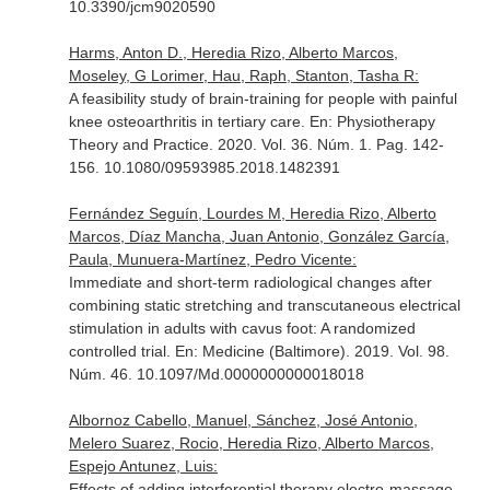
10.3390/jcm9020590
Harms, Anton D., Heredia Rizo, Alberto Marcos,
Moseley, G Lorimer, Hau, Raph, Stanton, Tasha R:
A feasibility study of brain-training for people with painful
knee osteoarthritis in tertiary care.
En: Physiotherapy
Theory and Practice
. 2020. Vol. 36. Núm. 1. Pag. 142-
156. 10.1080/09593985.2018.1482391
Fernández Seguín, Lourdes M, Heredia Rizo, Alberto
Marcos, Díaz Mancha, Juan Antonio, González García,
Paula, Munuera-Martínez, Pedro Vicente:
Immediate and short-term radiological changes after
combining static stretching and transcutaneous electrical
stimulation in adults with cavus foot: A randomized
controlled trial.
En: Medicine (Baltimore)
. 2019. Vol. 98.
Núm. 46. 10.1097/Md.0000000000018018
Albornoz Cabello, Manuel, Sánchez, José Antonio,
Melero Suarez, Rocio, Heredia Rizo, Alberto Marcos,
Espejo Antunez, Luis:
Effects of adding interferential therapy electro-massage