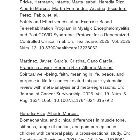
Fricke, Hermann, Infante, Marta Isabel, Heredia Rizo,
Alberto Marcos, Martín Fernández, Ariadna, Escudero
Pérez, Pablo, et. al.:
Safety and Effectiveness of an Exercise-Based
Telerehabilitation Program in Myalgic Encephalomyelitis
and Post COVID Syndrome: Protocol for a Randomized
Controlled Clinical Trial.
En: Healthcare
. 2025. Vol. 2025.
Núm. 13. 10.3390/healthcare13233062
Martínez, Javier, García, Cristina, Cano García,
Francisco Javier, Heredia Rizo, Alberto Marcos:
Spiritual well-being, faith, meaning in life, peace, and
purpose in life for cancer-related fatigue: systematic
review with meta-analysis and meta-regressions.
En:
Journal of Cancer Survivorship
. 2025. Vol. 19. Núm. 5.
Pag. 1634-1650. 10.1007/s11764-024-01579-2
Heredia Rizo, Alberto Marcos:
Biomechanical and clinical differences in muscle tone,
stiffness, range of motion, and pain perception in
children with cerebral palsy: a cross-sectional study.
En:
Frontiers in Physiology
. 2025. Vol. 16. Núm. 1588084.