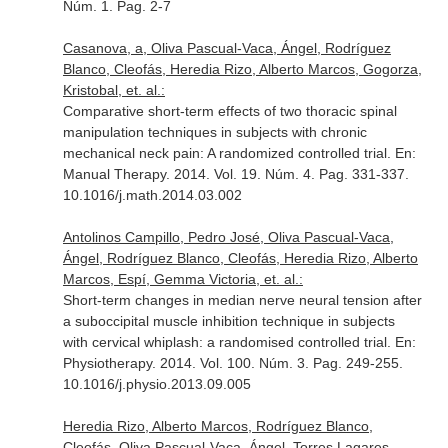
Núm. 1. Pag. 2-7
Casanova, a, Oliva Pascual-Vaca, Ángel, Rodríguez
Blanco, Cleofás, Heredia Rizo, Alberto Marcos, Gogorza,
Kristobal, et. al.:
Comparative short-term effects of two thoracic spinal
manipulation techniques in subjects with chronic
mechanical neck pain: A randomized controlled trial.
En:
Manual Therapy
. 2014. Vol. 19. Núm. 4. Pag. 331-337.
10.1016/j.math.2014.03.002
Antolinos Campillo, Pedro José, Oliva Pascual-Vaca,
Ángel, Rodríguez Blanco, Cleofás, Heredia Rizo, Alberto
Marcos, Espí, Gemma Victoria, et. al.:
Short-term changes in median nerve neural tension after
a suboccipital muscle inhibition technique in subjects
with cervical whiplash: a randomised controlled trial.
En:
Physiotherapy
. 2014. Vol. 100. Núm. 3. Pag. 249-255.
10.1016/j.physio.2013.09.005
Heredia Rizo, Alberto Marcos, Rodríguez Blanco,
Cleofás, Oliva Pascual-Vaca, Ángel, Torres Lagares,