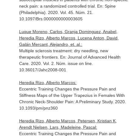
neck pain: a randomized controlled trial.
En: Spine
(Philadelphia)
. 2020. Vol. 45. Núm. 21.
10.1097/Brs.0000000000003605
Luque Moreno, Carlos, Granja Dominguez, Anabel,
Heredia Rizo, Alberto Marcos, Lucena Anton, David,
Galán Mercant, Alejandro, et. al.:
Multiple sclerosis treatment: dry needling, new
therapeutic frontiers.
En: Journal of Advanced Health
Care
. 2020. Vol. 2. Núm. issue on line.
10.36017/Jahc2008-001
Heredia Rizo, Alberto Marcos:
Eccentric Training Changes the Pressure Pain and
Stiffness Maps of the Upper Trapezius in Females With
Chronic Neck-Shoulder Pain: A Preliminary Study. 2020.
10.1093/pm/pnz360
Heredia Rizo, Alberto Marcos, Petersen, Kristian K,
Arendt Nielsen, Lars, Madeleine, Pascal:
Eccentric Training Changes the Pressure Pain and