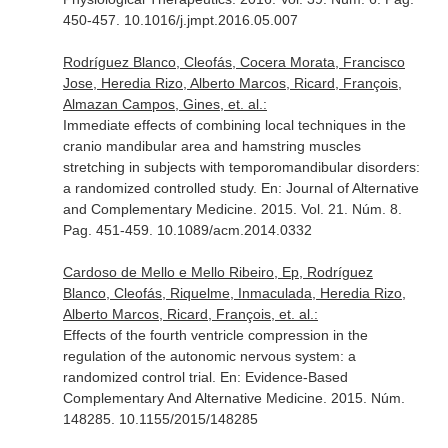
450-457. 10.1016/j.jmpt.2016.05.007
Rodríguez Blanco, Cleofás, Cocera Morata, Francisco
Jose, Heredia Rizo, Alberto Marcos, Ricard, François,
Almazan Campos, Gines, et. al.:
Immediate effects of combining local techniques in the
cranio mandibular area and hamstring muscles
stretching in subjects with temporomandibular disorders:
a randomized controlled study.
En: Journal of Alternative
and Complementary Medicine
. 2015. Vol. 21. Núm. 8.
Pag. 451-459. 10.1089/acm.2014.0332
Cardoso de Mello e Mello Ribeiro, Ep, Rodríguez
Blanco, Cleofás, Riquelme, Inmaculada, Heredia Rizo,
Alberto Marcos, Ricard, François, et. al.:
Effects of the fourth ventricle compression in the
regulation of the autonomic nervous system: a
randomized control trial.
En: Evidence-Based
Complementary And Alternative Medicine
. 2015. Núm.
148285. 10.1155/2015/148285