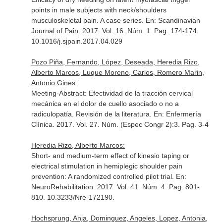
points in male subjects with neck/shoulders
musculoskeletal pain. A case series.
En: Scandinavian
Journal of Pain
. 2017. Vol. 16. Núm. 1. Pag. 174-174.
10.1016/j.sjpain.2017.04.029
Pozo Piña, Fernando, López, Deseada, Heredia Rizo,
Alberto Marcos, Luque Moreno, Carlos, Romero Marin,
Antonio Gines:
Meeting-Abstract: Efectividad de la tracción cervical
mecánica en el dolor de cuello asociado o no a
radiculopatía. Revisión de la literatura.
En: Enfermería
Clínica
. 2017. Vol. 27. Núm. (Espec Congr 2):3. Pag. 3-4
Heredia Rizo, Alberto Marcos:
Short- and medium-term effect of kinesio taping or
electrical stimulation in hemiplegic shoulder pain
prevention: A randomized controlled pilot trial.
En:
NeuroRehabilitation
. 2017. Vol. 41. Núm. 4. Pag. 801-
810. 10.3233/Nre-172190.
Hochsprung, Anja, Dominguez, Angeles, Lopez, Antonia,