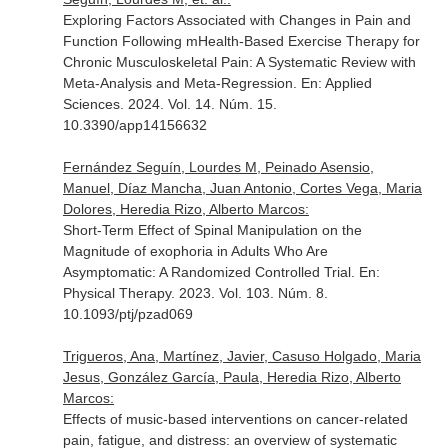
Exploring Factors Associated with Changes in Pain and
Function Following mHealth-Based Exercise Therapy for
Chronic Musculoskeletal Pain: A Systematic Review with
Meta-Analysis and Meta-Regression.
En: Applied
Sciences
. 2024. Vol. 14. Núm. 15.
10.3390/app14156632
Fernández Seguín, Lourdes M, Peinado Asensio,
Manuel, Díaz Mancha, Juan Antonio, Cortes Vega, Maria
Dolores, Heredia Rizo, Alberto Marcos:
Short-Term Effect of Spinal Manipulation on the
Magnitude of exophoria in Adults Who Are
Asymptomatic: A Randomized Controlled Trial.
En:
Physical Therapy
. 2023. Vol. 103. Núm. 8.
10.1093/ptj/pzad069
Trigueros, Ana, Martínez, Javier, Casuso Holgado, Maria
Jesus, González García, Paula, Heredia Rizo, Alberto
Marcos:
Effects of music-based interventions on cancer-related
pain, fatigue, and distress: an overview of systematic