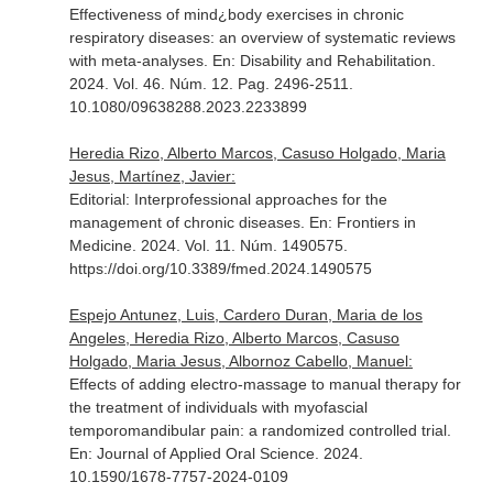
Effectiveness of mind¿body exercises in chronic
respiratory diseases: an overview of systematic reviews
with meta-analyses.
En: Disability and Rehabilitation
.
2024. Vol. 46. Núm. 12. Pag. 2496-2511.
10.1080/09638288.2023.2233899
Heredia Rizo, Alberto Marcos, Casuso Holgado, Maria
Jesus, Martínez, Javier:
Editorial: Interprofessional approaches for the
management of chronic diseases.
En: Frontiers in
Medicine
. 2024. Vol. 11. Núm. 1490575.
https://doi.org/10.3389/fmed.2024.1490575
Espejo Antunez, Luis, Cardero Duran, Maria de los
Angeles, Heredia Rizo, Alberto Marcos, Casuso
Holgado, Maria Jesus, Albornoz Cabello, Manuel:
Effects of adding electro-massage to manual therapy for
the treatment of individuals with myofascial
temporomandibular pain: a randomized controlled trial.
En: Journal of Applied Oral Science
. 2024.
10.1590/1678-7757-2024-0109