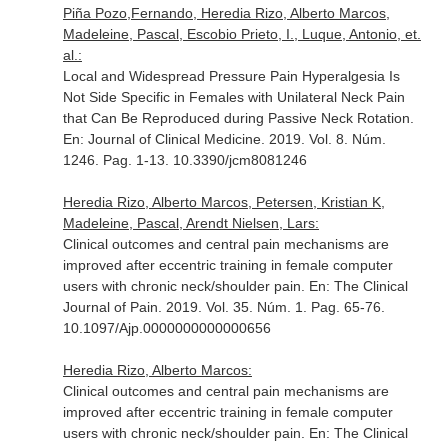
Piña Pozo,Fernando, Heredia Rizo, Alberto Marcos,
Madeleine, Pascal, Escobio Prieto, I., Luque, Antonio, et.
al.:
Local and Widespread Pressure Pain Hyperalgesia Is
Not Side Specific in Females with Unilateral Neck Pain
that Can Be Reproduced during Passive Neck Rotation.
En: Journal of Clinical Medicine
. 2019. Vol. 8. Núm.
1246. Pag. 1-13. 10.3390/jcm8081246
Heredia Rizo, Alberto Marcos, Petersen, Kristian K,
Madeleine, Pascal, Arendt Nielsen, Lars:
Clinical outcomes and central pain mechanisms are
improved after eccentric training in female computer
users with chronic neck/shoulder pain.
En: The Clinical
Journal of Pain
. 2019. Vol. 35. Núm. 1. Pag. 65-76.
10.1097/Ajp.0000000000000656
Heredia Rizo, Alberto Marcos:
Clinical outcomes and central pain mechanisms are
improved after eccentric training in female computer
users with chronic neck/shoulder pain.
En: The Clinical