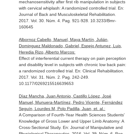
mechanosensitivity after first rib manipulation in subjects
with cervical whiplash: A randomized controlled trial.
En:
Journal of Back and Musculoskeletal Rehabilitation
.
2017. Vol. 30. Núm. 4. Pag. 921-928. 10.3233/Bmr-
160645
Albornoz Cabello, Manuel, Maya Martín, Julián,
Dominguez Maldonado, Gabriel, Espejo Antunez, Luis,
Heredia Rizo, Alberto Marcos:
Effect of interferential current therapy on pain perception
and disability level in subjects with chronic low back pain:
a randomized controlled trial.
En: Clinical Rehabilitation
.
2017. Vol. 31. Núm. 2. Pag. 242-249.
10.1177/0269215516639653
Díaz Mancha, Juan Antonio, Castillo López, José
Manuel, Munuera-Martínez, Pedro Vicente, Fernández
Seguín, Lourdes M, Polo Padilla, Juan, et. al.:
A Comparison of Fourth-Year Health Sciences Students'
Knowledge of Gross Lower and Upper Limb Anatomy: A
Cross-Sectional Study.
En: Journal of Manipulative and
Physiological Therapeutics
. 2016. Vol. 39. Núm. 6. Pag.