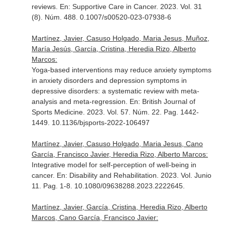
reviews.
En: Supportive Care in Cancer
. 2023. Vol. 31
(8). Núm. 488. 0.1007/s00520-023-07938-6
Martínez, Javier, Casuso Holgado, Maria Jesus, Muñoz,
María Jesús, García, Cristina, Heredia Rizo, Alberto
Marcos:
Yoga-based interventions may reduce anxiety symptoms
in anxiety disorders and depression symptoms in
depressive disorders: a systematic review with meta-
analysis and meta-regression.
En: British Journal of
Sports Medicine
. 2023. Vol. 57. Núm. 22. Pag. 1442-
1449. 10.1136/bjsports-2022-106497
Martínez, Javier, Casuso Holgado, Maria Jesus, Cano
García, Francisco Javier, Heredia Rizo, Alberto Marcos:
Integrative model for self-perception of well-being in
cancer.
En: Disability and Rehabilitation
. 2023. Vol. Junio
11. Pag. 1-8. 10.1080/09638288.2023.2222645.
Martínez, Javier, García, Cristina, Heredia Rizo, Alberto
Marcos, Cano García, Francisco Javier: