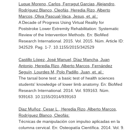
Luque Moreno, Carlos, Ferragut Garcias, Alejandro,
Rodríguez Blanco, Cleofás, Heredia Rizo, Alberto
Marcos, Oliva Pascual-Vaca, Jesus, et. al.:
A Decade of Progress Using Virtual Reality for
Poststroke Lower Extremity Rehabilitation: Systematic
Review of the Intervention Methods.
En: BioMed
Research International
. 2015. Vol. 2015. Núm. Article ID:
342529. Pag. 1-7. 10.1155/2015/342529
Castillo López, José Manuel, Díaz Mancha, Juan
Antonio, Heredia Rizo, Alberto Marcos, Fernández
Seguín, Lourdes M, Polo Padillo, Juan, et. al.:
The tarsal bone test: a basic test of health sciences
students' knowledge of lower limb anatomy.
En: BioMed
Research International
. 2014. Vol. 939163. Núm.
939163. 10.1155/2014/939163
Diaz Muñoz, Cesar L., Heredia Rizo, Alberto Marcos,
Rodríguez Blanco, Cleofás:
Técnicas de manipulación con impulso aplicadas en la
columna cervical.
En: Osteopatía Científica
. 2014. Vol. 9.