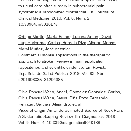
to usual care after surgery in subacromial pain
syndrome: a randomized clinical trial.
En: Journal of
Clinical Medicine
. 2019. Vol. 8. Núm. 2.
10.3390/jcm8020175
Ortega Martín, María Esther, Lucena Anton, David,
Luque Moreno, Carlos, Heredia Rizo, Alberto Marcos,
Moral Muñoz, José Antonio:
Commercial mobile applications in the therapeutic
approach to stroke: Review in main application
repositories and scientific evidence.
En: Revista
Española de Salud Pública
. 2019. Vol. 93. Núm.
e201906035. 31204385
Oliva Pascual-Vaca, Ángel, Gonzalez Gonzalez, Carlos,
Oliva Pascual-Vaca, Jesus, Piña Pozo,Fernando,
Ferragut Garcías, Alejandro, et. al.:
Visceral Origin: An Underestimated Source of Neck Pain.
A Systematic Scoping Review.
En: Diagnostics
. 2019.
Vol. 9. Núm. 4. 10.3390/diagnostics9040186