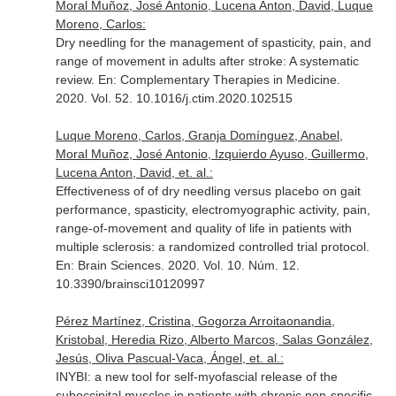
Moral Muñoz, José Antonio, Lucena Anton, David, Luque
Moreno, Carlos:
Dry needling for the management of spasticity, pain, and
range of movement in adults after stroke: A systematic
review.
En: Complementary Therapies in Medicine
.
2020. Vol. 52. 10.1016/j.ctim.2020.102515
Luque Moreno, Carlos, Granja Domínguez, Anabel,
Moral Muñoz, José Antonio, Izquierdo Ayuso, Guillermo,
Lucena Anton, David, et. al.:
Effectiveness of of dry needling versus placebo on gait
performance, spasticity, electromyographic activity, pain,
range-of-movement and quality of life in patients with
multiple sclerosis: a randomized controlled trial protocol.
En: Brain Sciences
. 2020. Vol. 10. Núm. 12.
10.3390/brainsci10120997
Pérez Martínez, Cristina, Gogorza Arroitaonandia,
Kristobal, Heredia Rizo, Alberto Marcos, Salas González,
Jesús, Oliva Pascual-Vaca, Ángel, et. al.:
INYBI: a new tool for self-myofascial release of the
suboccipital muscles in patients with chronic non-specific