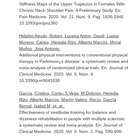
Stiffness Maps of the Upper Trapezius in Females With
Chronic Neck-Shoulder Pain: A Preliminary Study.
En:
Pain Medicine
. 2020. Vol. 21. Núm. 9. Pag. 1936-1946.
10.1093/pm/pnz360
Hidalgo Agudo, Rubén, Lucena Anton, David, Luque
Moreno, Carlos, Heredia Rizo, Alberto Marcos, Moral
Muñoz, José Antonio:
Additional physical interventions to conventional physical
therapy in Parkinson¿s disease: a systematic review and
meta-analysis of randomized clinical trials.
En: Journal of
Clinical Medicine
. 2020. Vol. 9. Núm. 4.
10.3390/jcm9041038
García, Cristina, Corte¿S Vega, M Dolores, Heredia
Rizo, Alberto Marcos, Martín Valero, Rocío, García
Bernal, Isabel M, et. al.:
Effectiveness of vestibular training for balance and
dizziness rehabilitation in people with multiple sclerosis:
a systematic review and meta-analysis.
En: Journal of
Clinical Medicine
. 2020. Vol. 9. Núm. 2. Pag. 590-600.