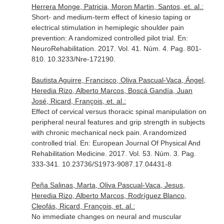
Herrera Monge, Patricia, Moron Martin, Santos, et. al.:
Short- and medium-term effect of kinesio taping or
electrical stimulation in hemiplegic shoulder pain
prevention: A randomized controlled pilot trial.
En:
NeuroRehabilitation
. 2017. Vol. 41. Núm. 4. Pag. 801-
810. 10.3233/Nre-172190.
Bautista Aguirre, Francisco, Oliva Pascual-Vaca, Ángel,
Heredia Rizo, Alberto Marcos, Boscá Gandía, Juan
José, Ricard, François, et. al.:
Effect of cervical versus thoracic spinal manipulation on
peripheral neural features and grip strength in subjects
with chronic mechanical neck pain. A randomized
controlled trial.
En: European Journal Of Physical And
Rehabilitation Medicine
. 2017. Vol. 53. Núm. 3. Pag.
333-341. 10.23736/S1973-9087.17.04431-8
Peña Salinas, Marta, Oliva Pascual-Vaca, Jesus,
Heredia Rizo, Alberto Marcos, Rodríguez Blanco,
Cleofás, Ricard, François, et. al.:
No immediate changes on neural and muscular