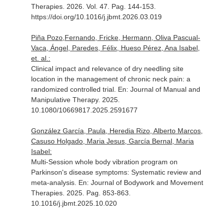
Therapies
. 2026. Vol. 47. Pag. 144-153.
https://doi.org/10.1016/j.jbmt.2026.03.019
Piña Pozo,Fernando, Fricke, Hermann, Oliva Pascual-
Vaca, Ángel, Paredes, Félix, Hueso Pérez, Ana Isabel,
et. al.:
Clinical impact and relevance of dry needling site
location in the management of chronic neck pain: a
randomized controlled trial.
En: Journal of Manual and
Manipulative Therapy
. 2025.
10.1080/10669817.2025.2591677
González García, Paula, Heredia Rizo, Alberto Marcos,
Casuso Holgado, Maria Jesus, García Bernal, Maria
Isabel:
Multi-Session whole body vibration program on
Parkinson's disease symptoms: Systematic review and
meta-analysis.
En: Journal of Bodywork and Movement
Therapies
. 2025. Pag. 853-863.
10.1016/j.jbmt.2025.10.020