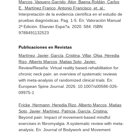
Marcos, Vaquero Garrido, Aitor, Baena Roldán, Carlos
E., Martínez Franco, Antonio Francisco, et. al.:
Interpretación de la evidencia científica en el estudio de
pruebas diagnósticas. Pag. 1-5.
En: Valoración Manual
2ª Edición
. Elsevier Espa?a. 2020. 584. ISBN
9788491132523
Publicaciones en Revistas
Martínez, Javier, García, Cristina, Villar, Olga, Heredia
Rizo, Alberto Marcos, Matias Soto, Javier:
Review/Reseña: Virtual reality based-rehabilitation for
chronic neck pain: an overview of systematic reviews
with meta-analysis of randomized clinical trials.
En:
European Spine Journal
. 2026. 10.1007/s00586-026-
09975-1
Fricke, Hermann, Heredia Rizo, Alberto Marcos, Matias
Soto, Javier, Martínez, Patricia, García, Cristina:
Beyond pain: Impact of movement-based mindful
exercises in fibromyalgia. A systematic review with meta-
analysis.
En: Journal of Bodywork and Movement