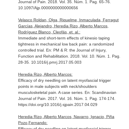
Journal of Pain
. 2018. Vol. 35. Núm. 1. Pag. 65-76.
10.1097/Ajp.0000000000000656
Velasco Roldan, Olga, Riquelme, Inmaculada, Ferragut
Garcías, Alejandro, Heredia Rizo, Alberto Marcos,
Rodríguez Blanco, Cleofás, et. al.:
Immediate and short-term effects of kinesio taping
tightness in mechanical low back pain: a randomized
controlled trial.
En: PM & R: the Journal of Injury,
Function and Rehabilitation
. 2018. Vol. 10. Núm. 1. Pag.
28-35. 10.1016/j.pmrj.2017.05.003
Heredia Rizo, Alberto Marcos:
Efficacy of dry needling on latent myofascial trigger
points in male subjects with neck/shoulders
musculoskeletal pain. A case series.
En: Scandinavian
Journal of Pain
. 2017. Vol. 16. Núm. 1. Pag. 174-174.
https://doi.org/10.1016/j.sjpain.2017.04.029
Heredia Rizo, Alberto Marcos, Navarro, Ignacio, Piña
Pozo,Fernando:
Efficacy of dry needling on latent myofascial trigger