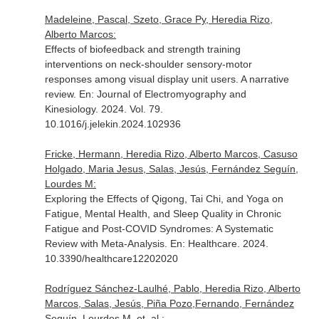
Madeleine, Pascal, Szeto, Grace Py, Heredia Rizo,
Alberto Marcos:
Effects of biofeedback and strength training
interventions on neck-shoulder sensory-motor
responses among visual display unit users. A narrative
review.
En: Journal of Electromyography and
Kinesiology
. 2024. Vol. 79.
10.1016/j.jelekin.2024.102936
Fricke, Hermann, Heredia Rizo, Alberto Marcos, Casuso
Holgado, Maria Jesus, Salas, Jesús, Fernández Seguín,
Lourdes M:
Exploring the Effects of Qigong, Tai Chi, and Yoga on
Fatigue, Mental Health, and Sleep Quality in Chronic
Fatigue and Post-COVID Syndromes: A Systematic
Review with Meta-Analysis.
En: Healthcare
. 2024.
10.3390/healthcare12202020
Rodríguez Sánchez-Laulhé, Pablo, Heredia Rizo, Alberto
Marcos, Salas, Jesús, Piña Pozo,Fernando, Fernández
Seguín, Lourdes M, et. al.: