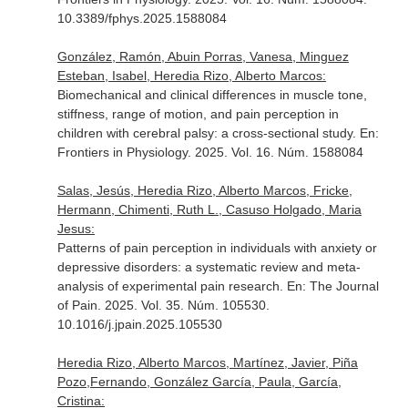
10.3389/fphys.2025.1588084
González, Ramón, Abuin Porras, Vanesa, Minguez
Esteban, Isabel, Heredia Rizo, Alberto Marcos:
Biomechanical and clinical differences in muscle tone,
stiffness, range of motion, and pain perception in
children with cerebral palsy: a cross-sectional study.
En:
Frontiers in Physiology
. 2025. Vol. 16. Núm. 1588084
Salas, Jesús, Heredia Rizo, Alberto Marcos, Fricke,
Hermann, Chimenti, Ruth L., Casuso Holgado, Maria
Jesus:
Patterns of pain perception in individuals with anxiety or
depressive disorders: a systematic review and meta-
analysis of experimental pain research.
En: The Journal
of Pain
. 2025. Vol. 35. Núm. 105530.
10.1016/j.jpain.2025.105530
Heredia Rizo, Alberto Marcos, Martínez, Javier, Piña
Pozo,Fernando, González García, Paula, García,
Cristina: