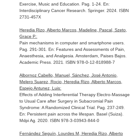
Exercise, Music and Education. Pag. 1-24.
En:
Interdisciplinary Cancer Research
. Springer. 2024. ISBN
2731-457X
Heredia Rizo, Alberto Marcos, Madeline, Pascal, Szeto,
Grace P.:
Pain mechanisms in computer and smartphone users.
Pag. 291-301.
En: Features and Assessments of Pain,
Anaesthesia, and Analgesia
. Amsterdam, Paises Bajos.
Academic Press. 2021. ISBN 978-0-12-818988-7
Albornoz Cabello, Manuel, Sánchez, José Antonio,
Melero Suarez, Rocio, Heredia Rizo, Alberto Marcos,
Espejo Antunez, Luis:
Effects of Adding Interferential Therapy Electro-Massage
to Usual Care after Surgery in Subacromial Pain
Syndrome: A Randomized Clinical Trial. Pag. 237-249.
En: Persistent pain across the lifespan
. Basel (Suiza).
Mdpi Ag. 2020. ISBN 978-3-03943-844-0
Fernández Seguín, Lourdes M, Heredia Rizo, Alberto