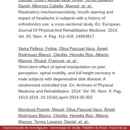
Daniel, Albornoz Cabello, Manuel, et. al.:
Masticatory mechanosensitivity, mouth opening and
impact of headache in subjects with a history of
orthodontics use: a cross-sectional study.
En: European
Journal Of Physical And Rehabilitation Medicine
. 2014.
Vol. 50. Núm. 4. Pag. 411-418. 24963817
Vieira Pellenz, Felipe, Oliva Pascual-Vaca, Ángel,
Rodríguez Blanco, Cleofás, Heredia Rizo, Alberto
Marcos, Ricard, François, et. al.:
Short-term effect of spinal manipulation on pain
perception, spinal mobility, and full height recovery in
male subjects with degenerative disk disease: A
randomized controlled trial.
En: Archives of Physical
Medicine and Rehabilitation
. 2014. Vol. 95. Núm. 9. Pag.
1613-1619. 10.1016/j.apmr.2014.05.002
Mendoza Puente, Miguel, Oliva Pascual-Vaca, Ángel,
Rodríguez Blanco, Cleofás, Heredia Rizo, Alberto
Marcos, Torres Lagares, Daniel, et. al.:
Risk of headache, temporomandibular dysfunction, and
Vicerrectorado de Investigación. Universidad de Sevilla. Pabellón de Brasil. Paseo de las