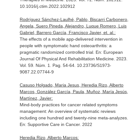
10.1016/j.ctim.2022.102912
Rodríguez Sánchez-Laulhé, Pablo, Biscarri Carbonero,
Angela, Suero Pineda, Alejandro, Luque Romero, Luis
Gabriel, Barrero García, Francisco Javier, et. al.:
The effects of a mobile app-delivered intervention in
people with symptomatic hand osteoarthritis: a
pragmatic randomized controlled trial.
En: European
Journal Of Physical And Rehabilitation Medicine
. 2023.
Vol. 59. Núm. 1. Pag. 54-64. 10.23736/S1973-
9087.22.07744-9
Casuso Holgado, Maria Jesus, Heredia Rizo, Alberto
Marcos, González García, Paula, Muñoz, María Jesús,
Martínez, Javier:
Mind-body practices for cancer related symptoms
management: An overview of systematic reviews
including one hundred and twenty-nine meta-analyzes.
En: Supportive Care in Cancer
. 2022
Heredia Rizo, Alberto Marcos: