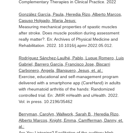
Complementary Therapies in Clinical Practice
. 2022
González García, Paula, Heredia Rizo, Alberto Marcos,
Casuso Holgado, Maria Jesus:
Measuring mechanical properties of spastic muscles
after stroke. Does muscle position during assessment
really matter?.
En: Archives of Physical Medicine and
Rehabilitation
. 2022. 10.1016/j.apmr.2022.05.012.
Rodríguez Sánchez-Laulhé, Pablo, Luque Romero, Luis
Gabriel, Barrero García, Francisco Jose, Biscarri
Carbonero, Angela, Blanquero, Jesus, et. al.:
Exercise, educational and self-management program
delivered with a smartphone app (CareHand) in adults
with rheumatoid arthritis of the hands: Randomized
controlled trial.
En: JMIR mHealth and uHealth
. 2022.
Vol. in press. 10.2196/35462
Berryman, Carolyn, Wallwork, Sarah B., Heredia Rizo,
Alberto Marcos, Knight, Emma, Camfferman, Danny, et.
al.:
Are You Listening? Facilitation of the auditory blink