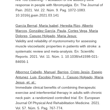
response in people with fibromyalgia.
En: The Journal of
Pain
. 2021. Vol. 22. Núm. 9. Pag. 1072-1083.
10.1016/j.jpain.2021.03.141
García Bernal, Maria Isabel, Heredia Rizo, Alberto
Marcos, González García, Paula, Cortes Vega, Maria
Dolores, Casuso Holgado, Maria Jesus:
Validity and reliability of myotonometry for assessing
muscle viscoelastic properties in patients with stroke: a
systematic review and meta-analysis.
En: Scientific
Reports
. 2021. Vol. 11. Núm. 1. 10.1038/s41598-021-
84656-1
Albornoz Cabello, Manuel, Barrios, Cristo Jesús, Espejo
Antunez, Luis, Escobio Prieto, I., Casuso Holgado, Maria
Jesus, et. al.:
Immediate clinical benefits of combining therapeutic
exercise and interferential therapy in adults with chronic
neck pain: a randomized controlled trial.
En: European
Journal Of Physical And Rehabilitation Medicine
. 2021.
Vol. 57. Núm. 5. Pag. 767-774.