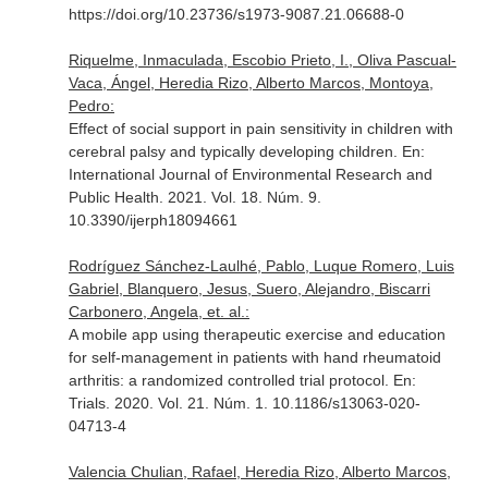
https://doi.org/10.23736/s1973-9087.21.06688-0
Riquelme, Inmaculada, Escobio Prieto, I., Oliva Pascual-
Vaca, Ángel, Heredia Rizo, Alberto Marcos, Montoya,
Pedro:
Effect of social support in pain sensitivity in children with
cerebral palsy and typically developing children.
En:
International Journal of Environmental Research and
Public Health
. 2021. Vol. 18. Núm. 9.
10.3390/ijerph18094661
Rodríguez Sánchez-Laulhé, Pablo, Luque Romero, Luis
Gabriel, Blanquero, Jesus, Suero, Alejandro, Biscarri
Carbonero, Angela, et. al.:
A mobile app using therapeutic exercise and education
for self-management in patients with hand rheumatoid
arthritis: a randomized controlled trial protocol.
En:
Trials
. 2020. Vol. 21. Núm. 1. 10.1186/s13063-020-
04713-4
Valencia Chulian, Rafael, Heredia Rizo, Alberto Marcos,