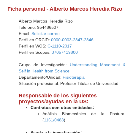
Ficha personal - Alberto Marcos Heredia Rizo
Alberto Marcos Heredia Rizo
Telefono: 954486507
Email:
Solicitar correo
Perfil en ORCID:
0000-0003-2847-2846
Perfil en WOS:
C-1110-2017
Perfil en Scopus:
37057419800
Grupo de Investigación:
Understanding Movement &
Self in Health from Science
Departamento/Unidad:
Fisioterapia
Situación profesional: Profesor Titular de Universidad
Responsable de los siguientes
proyectos/ayudas en la US:
Contratos con otras entidades:
Análisis Biomecánico de la Postura.
(
1161/0488
)
Ayuda a la investigación: