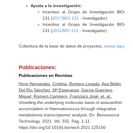
Ayuda a la investigación:
Incentivo al Grupo de Investigación BIO-
131 (
2017/BIO-131
- Investigador)
Incentivo al Grupo de Investigación BIO-
131 (
2011/BIO-131
- Investigador)
Cobertura de la base de datos de proyectos,
véase aqui
Publicaciones:
Publicaciones en Revistas
Hoys Hernandez, Cristina, Romero Losada, Ana Belén,
Del Río Sánchez, Mª Esperanza, Garcia Guerrero,
Miguel, Romero Campero, Francisco José, et. al.:
Unveiling the underlying molecular basis of astaxanthin
accumulation in Haematococcus through integrative
metabolomic-transcriptomic analysis.
En: Bioresource
Technology
. 2021. Vol. 332. Pag. 1-11.
https://doi.org/10.1016/j.biortech.2021.125150