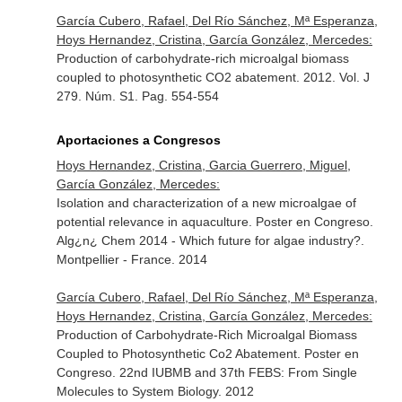
García Cubero, Rafael, Del Río Sánchez, Mª Esperanza,
Hoys Hernandez, Cristina, García González, Mercedes:
Production of carbohydrate-rich microalgal biomass
coupled to photosynthetic CO2 abatement. 2012. Vol. J
279. Núm. S1. Pag. 554-554
Aportaciones a Congresos
Hoys Hernandez, Cristina, Garcia Guerrero, Miguel,
García González, Mercedes:
Isolation and characterization of a new microalgae of
potential relevance in aquaculture. Poster en Congreso.
Alg¿n¿ Chem 2014 - Which future for algae industry?.
Montpellier - France. 2014
García Cubero, Rafael, Del Río Sánchez, Mª Esperanza,
Hoys Hernandez, Cristina, García González, Mercedes:
Production of Carbohydrate-Rich Microalgal Biomass
Coupled to Photosynthetic Co2 Abatement. Poster en
Congreso. 22nd IUBMB and 37th FEBS: From Single
Molecules to System Biology. 2012