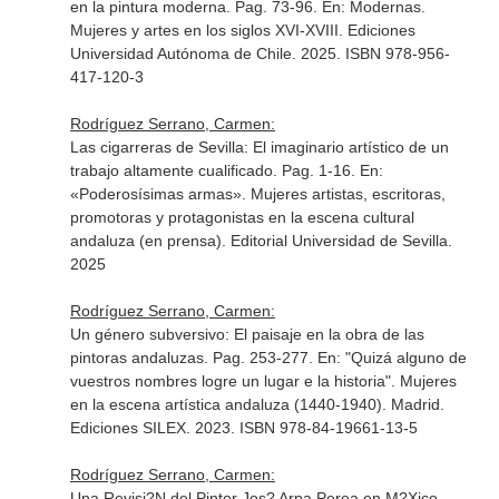
en la pintura moderna. Pag. 73-96.
En: Modernas.
Mujeres y artes en los siglos XVI-XVIII
. Ediciones
Universidad Autónoma de Chile. 2025. ISBN 978-956-
417-120-3
Rodríguez Serrano, Carmen:
Las cigarreras de Sevilla: El imaginario artístico de un
trabajo altamente cualificado. Pag. 1-16.
En:
«Poderosísimas armas». Mujeres artistas, escritoras,
promotoras y protagonistas en la escena cultural
andaluza (en prensa)
. Editorial Universidad de Sevilla.
2025
Rodríguez Serrano, Carmen:
Un género subversivo: El paisaje en la obra de las
pintoras andaluzas. Pag. 253-277.
En: "Quizá alguno de
vuestros nombres logre un lugar e la historia". Mujeres
en la escena artística andaluza (1440-1940)
. Madrid.
Ediciones SILEX. 2023. ISBN 978-84-19661-13-5
Rodríguez Serrano, Carmen:
Una Revisi?N del Pintor Jos? Arpa Perea en M?Xico.