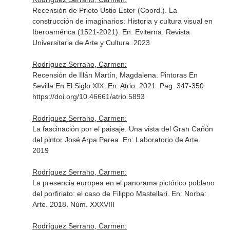
Recensión de Prieto Ustio Ester (Coord.). La
construcción de imaginarios: Historia y cultura visual en
Iberoamérica (1521-2021).
En: Eviterna. Revista
Universitaria de Arte y Cultura
. 2023
Rodríguez Serrano, Carmen:
Recensión de Illán Martín, Magdalena. Pintoras En
Sevilla En El Siglo XIX.
En: Atrio
. 2021. Pag. 347-350.
https://doi.org/10.46661/atrio.5893
Rodríguez Serrano, Carmen:
La fascinación por el paisaje. Una vista del Gran Cañón
del pintor José Arpa Perea.
En: Laboratorio de Arte
.
2019
Rodríguez Serrano, Carmen:
La presencia europea en el panorama pictórico poblano
del porfiriato: el caso de Filippo Mastellari.
En: Norba:
Arte
. 2018. Núm. XXXVIII
Rodríguez Serrano, Carmen: