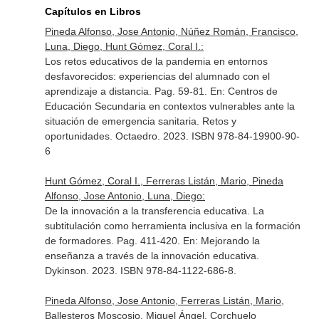
Capítulos en Libros
Pineda Alfonso, Jose Antonio, Núñez Román, Francisco,
Luna, Diego, Hunt Gómez, Coral I.:
Los retos educativos de la pandemia en entornos
desfavorecidos: experiencias del alumnado con el
aprendizaje a distancia. Pag. 59-81.
En: Centros de
Educación Secundaria en contextos vulnerables ante la
situación de emergencia sanitaria. Retos y
oportunidades
. Octaedro. 2023. ISBN 978-84-19900-90-
6
Hunt Gómez, Coral I., Ferreras Listán, Mario, Pineda
Alfonso, Jose Antonio, Luna, Diego:
De la innovación a la transferencia educativa. La
subtitulación como herramienta inclusiva en la formación
de formadores. Pag. 411-420.
En: Mejorando la
enseñanza a través de la innovación educativa
.
Dykinson. 2023. ISBN 978-84-1122-686-8.
Pineda Alfonso, Jose Antonio, Ferreras Listán, Mario,
Ballesteros Moscosio, Miguel Ángel, Corchuelo