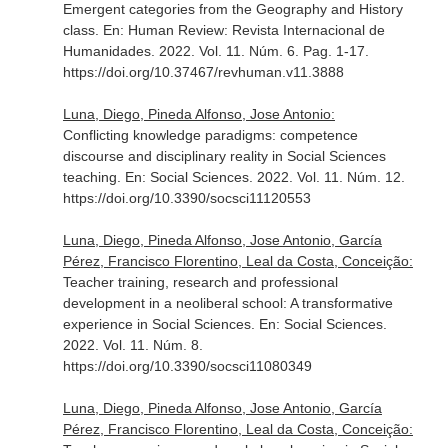
Emergent categories from the Geography and History
class.
En: Human Review: Revista Internacional de
Humanidades
. 2022. Vol. 11. Núm. 6. Pag. 1-17.
https://doi.org/10.37467/revhuman.v11.3888
Luna, Diego, Pineda Alfonso, Jose Antonio:
Conflicting knowledge paradigms: competence
discourse and disciplinary reality in Social Sciences
teaching.
En: Social Sciences
. 2022. Vol. 11. Núm. 12.
https://doi.org/10.3390/socsci11120553
Luna, Diego, Pineda Alfonso, Jose Antonio, García
Pérez, Francisco Florentino, Leal da Costa, Conceição:
Teacher training, research and professional
development in a neoliberal school: A transformative
experience in Social Sciences.
En: Social Sciences
.
2022. Vol. 11. Núm. 8.
https://doi.org/10.3390/socsci11080349
Luna, Diego, Pineda Alfonso, Jose Antonio, García
Pérez, Francisco Florentino, Leal da Costa, Conceição: