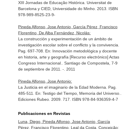
XIII Jornadas de Educação Histórica
. Universitat de
Barcelona y CIED, Universidade do Minho. 2013. ISBN
978-989-8525-23-9-
Pineda Alfonso, Jose Antonio, García Pérez, Francisco
Florentino, De Alba Fernández, Nicolás:
La construcción y experimentación de un ámbito de
investigación escolar sobre el conflicto y la convivencia.
Pag. 697-708.
En: Innovación metodológica y docente
en historia, arte y geografía [Recurso electrónico] Actas
Congreso Internacional.
. Santiago de Compostela, 7-9
de septiembre de 2011. -. 2011
Pineda Alfonso, Jose Antonio:
La Justicia en el imaginario de la Edad Moderna. Pag.
485-511.
En: Testigo del Tiempo, Memoria del Universo.
.
Ediciones Rubeo. 2009. 717. ISBN 978-84-936359-4-7
Publicaciones en Revistas
Luna, Diego, Pineda Alfonso, Jose Antonio, García
Pérez, Francisco Florentino, Leal da Costa, Conceição: