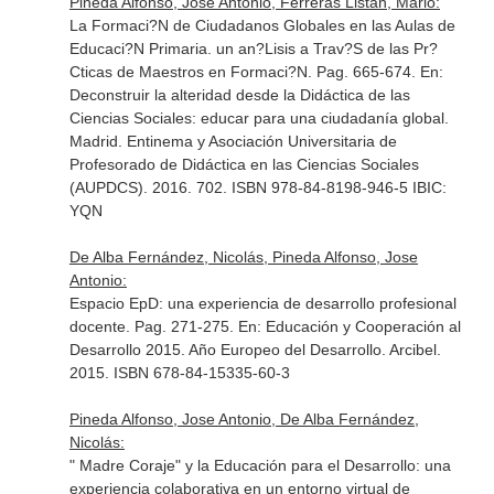
Pineda Alfonso, Jose Antonio, Ferreras Listán, Mario:
La Formaci?N de Ciudadanos Globales en las Aulas de
Educaci?N Primaria. un an?Lisis a Trav?S de las Pr?
Cticas de Maestros en Formaci?N. Pag. 665-674.
En:
Deconstruir la alteridad desde la Didáctica de las
Ciencias Sociales: educar para una ciudadanía global
.
Madrid. Entinema y Asociación Universitaria de
Profesorado de Didáctica en las Ciencias Sociales
(AUPDCS). 2016. 702. ISBN 978-84-8198-946-5 IBIC:
YQN
De Alba Fernández, Nicolás, Pineda Alfonso, Jose
Antonio:
Espacio EpD: una experiencia de desarrollo profesional
docente. Pag. 271-275.
En: Educación y Cooperación al
Desarrollo 2015. Año Europeo del Desarrollo
. Arcibel.
2015. ISBN 678-84-15335-60-3
Pineda Alfonso, Jose Antonio, De Alba Fernández,
Nicolás:
" Madre Coraje" y la Educación para el Desarrollo: una
experiencia colaborativa en un entorno virtual de