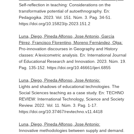
Self-reflection in teaching: Considerations on the
transformative potential of autoethnography.
En:
Pedagogika
. 2023. Vol. 151. Núm. 3. Pag. 34-51.
https://doi.org/10.15823/p.2023.151.2
Luna, Diego, Pineda Alfonso, Jose Antonio, García
Pérez, Francisco Florentino, Moreno Fernández, Olga:
Pro-innovation discourses in Geography and History
classes: A lexicometric analysis.
En: International Journal
of Educational Research and Innovation
. 2023. Núm. 19.
Pag. 135-152. https://doi.org/10.46661/ijeri.6855
Luna, Diego, Pineda Alfonso, Jose Antonio:
Lights and shadows of educational technologies. The
Social Sciences teaching as a case study.
En: TECHNO
REVIEW: International Technology, Science and Society
Review
. 2022. Vol. 11. Núm. 3. Pag. 1-17.
https://doi.org/10.37467/revtechno.v11.4418
Luna, Diego, Pineda Alfonso, Jose Antonio:
Innovative methodologies between supply and demand.