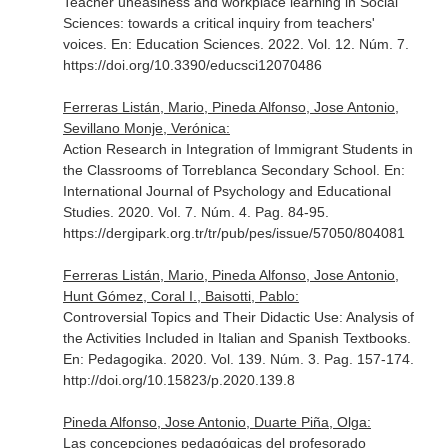
Teacher uneasiness and workplace learning in Social
Sciences: towards a critical inquiry from teachers'
voices.
En: Education Sciences
. 2022. Vol. 12. Núm. 7.
https://doi.org/10.3390/educsci12070486
Ferreras Listán, Mario, Pineda Alfonso, Jose Antonio,
Sevillano Monje, Verónica:
Action Research in Integration of Immigrant Students in
the Classrooms of Torreblanca Secondary School.
En:
International Journal of Psychology and Educational
Studies
. 2020. Vol. 7. Núm. 4. Pag. 84-95.
https://dergipark.org.tr/tr/pub/pes/issue/57050/804081
Ferreras Listán, Mario, Pineda Alfonso, Jose Antonio,
Hunt Gómez, Coral I., Baisotti, Pablo:
Controversial Topics and Their Didactic Use: Analysis of
the Activities Included in Italian and Spanish Textbooks.
En: Pedagogika
. 2020. Vol. 139. Núm. 3. Pag. 157-174.
http://doi.org/10.15823/p.2020.139.8
Pineda Alfonso, Jose Antonio, Duarte Piña, Olga:
Las concepciones pedagógicas del profesorado