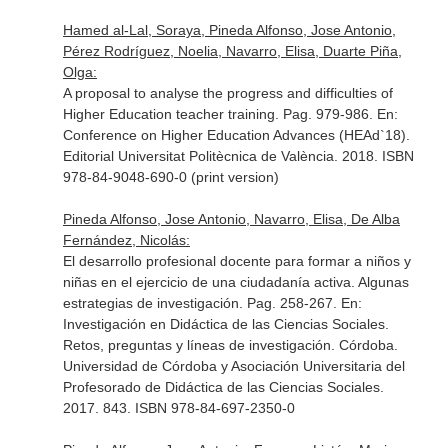
Hamed al-Lal, Soraya, Pineda Alfonso, Jose Antonio,
Pérez Rodríguez, Noelia, Navarro, Elisa, Duarte Piña,
Olga:
A proposal to analyse the progress and difficulties of
Higher Education teacher training. Pag. 979-986.
En:
Conference on Higher Education Advances (HEAd`18)
.
Editorial Universitat Politècnica de València. 2018. ISBN
978-84-9048-690-0 (print version)
Pineda Alfonso, Jose Antonio, Navarro, Elisa, De Alba
Fernández, Nicolás:
El desarrollo profesional docente para formar a niños y
niñas en el ejercicio de una ciudadanía activa. Algunas
estrategias de investigación. Pag. 258-267.
En:
Investigación en Didáctica de las Ciencias Sociales.
Retos, preguntas y líneas de investigación
. Córdoba.
Universidad de Córdoba y Asociación Universitaria del
Profesorado de Didáctica de las Ciencias Sociales.
2017. 843. ISBN 978-84-697-2350-0