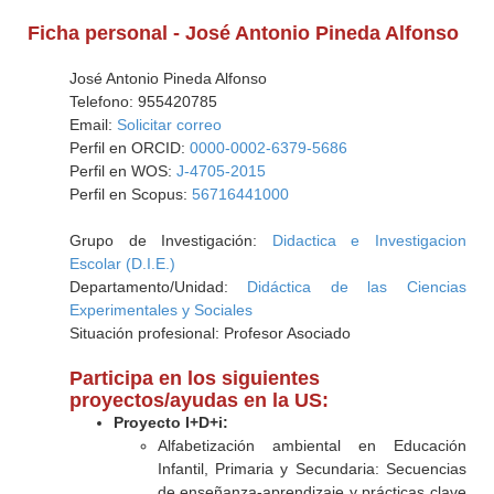
Ficha personal - José Antonio Pineda Alfonso
José Antonio Pineda Alfonso
Telefono: 955420785
Email:
Solicitar correo
Perfil en ORCID:
0000-0002-6379-5686
Perfil en WOS:
J-4705-2015
Perfil en Scopus:
56716441000
Grupo de Investigación:
Didactica e Investigacion
Escolar (D.I.E.)
Departamento/Unidad:
Didáctica de las Ciencias
Experimentales y Sociales
Situación profesional: Profesor Asociado
Participa en los siguientes
proyectos/ayudas en la US:
Proyecto I+D+i:
Alfabetización ambiental en Educación
Infantil, Primaria y Secundaria: Secuencias
de enseñanza-aprendizaje y prácticas clave