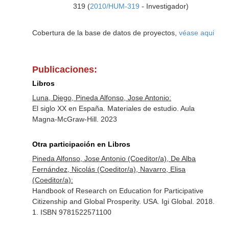
319 (
2010/HUM-319
- Investigador)
Cobertura de la base de datos de proyectos,
véase aqui
Publicaciones:
Libros
Luna, Diego, Pineda Alfonso, Jose Antonio:
El siglo XX en España. Materiales de estudio. Aula
Magna-McGraw-Hill. 2023
Otra participación en Libros
Pineda Alfonso, Jose Antonio (Coeditor/a), De Alba
Fernández, Nicolás (Coeditor/a), Navarro, Elisa
(Coeditor/a):
Handbook of Research on Education for Participative
Citizenship and Global Prosperity. USA. Igi Global. 2018.
1. ISBN 9781522571100