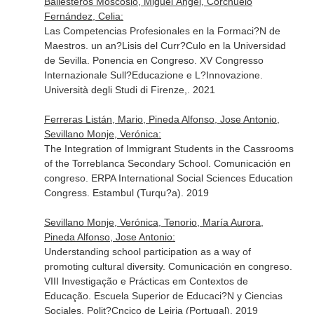
Ballesteros Moscosio, Miguel Ángel, Corchuelo
Fernández, Celia:
Las Competencias Profesionales en la Formaci?N de
Maestros. un an?Lisis del Curr?Culo en la Universidad
de Sevilla. Ponencia en Congreso. XV Congresso
Internazionale Sull?Educazione e L?Innovazione.
Università degli Studi di Firenze,. 2021
Ferreras Listán, Mario, Pineda Alfonso, Jose Antonio,
Sevillano Monje, Verónica:
The Integration of Immigrant Students in the Cassrooms
of the Torreblanca Secondary School. Comunicación en
congreso. ERPA International Social Sciences Education
Congress. Estambul (Turqu?a). 2019
Sevillano Monje, Verónica, Tenorio, María Aurora,
Pineda Alfonso, Jose Antonio:
Understanding school participation as a way of
promoting cultural diversity. Comunicación en congreso.
VIII Investigação e Prácticas em Contextos de
Educação. Escuela Superior de Educaci?N y Ciencias
Sociales. Polit?Cncico de Leiria (Portugal). 2019