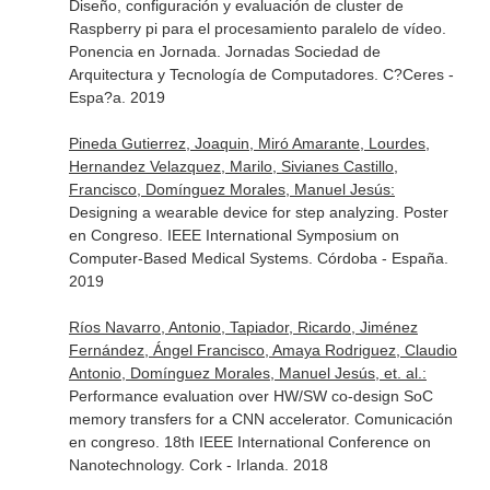
Diseño, configuración y evaluación de cluster de
Raspberry pi para el procesamiento paralelo de vídeo.
Ponencia en Jornada. Jornadas Sociedad de
Arquitectura y Tecnología de Computadores. C?Ceres -
Espa?a. 2019
Pineda Gutierrez, Joaquin, Miró Amarante, Lourdes,
Hernandez Velazquez, Marilo, Sivianes Castillo,
Francisco, Domínguez Morales, Manuel Jesús:
Designing a wearable device for step analyzing. Poster
en Congreso. IEEE International Symposium on
Computer-Based Medical Systems. Córdoba - España.
2019
Ríos Navarro, Antonio, Tapiador, Ricardo, Jiménez
Fernández, Ángel Francisco, Amaya Rodriguez, Claudio
Antonio, Domínguez Morales, Manuel Jesús, et. al.:
Performance evaluation over HW/SW co-design SoC
memory transfers for a CNN accelerator. Comunicación
en congreso. 18th IEEE International Conference on
Nanotechnology. Cork - Irlanda. 2018