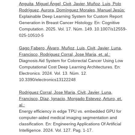
Anguita, Miguel Ángel, Civit, Javier, Muñoz, Luis, Polo
Rodríguez, Aurora, Domínguez Morales, Manuel Jesús:
Explainable Deep Learning System for Custom Report
Generation in Breast Cancer Histology.
En: Cognitive
Computation
. 2025. Vol. 17. Núm. 149. 10.1007/s12559-
025-10510-5
Gago Fabero, Álvaro, Muñoz, Luis, Civit, Javier, Luna,
Francisco, Rodriguez Corral, Jose Maria, et. al.:
Diagnosis Aid System for Colorectal Cancer Using Low
Computational Cost Deep Learning Architectures.
En:
Electronics
. 2024. Vol. 13. Núm. 12.
10.3390/electronics13122248
Rodriguez Corral, Jose Maria, Civit, Javier, Luna,
Francisco, Díaz, Ignacio, Morgado Estevez, Arturo, et.
al.:
Energy efficiency in edge TPU vs. embedded GPU for
computer-aided medical imaging segmentation and
classification.
En: Engineering Applications Of Artificial
Intelligence
. 2024. Vol. 127. Pag. 1-17.