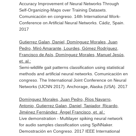
Accuracy Improvement of Neural Networks Through
Self-Organizing-Maps over Training Datasets.
Comunicación en congreso. 14th International Work-
Conference on Artificial Neural Networks. Cádiz, Spain.
2017
Gutierrez Galan, Daniel, Domínguez Morales, Juan
Pedro, Miró Amarante, Lourdes, Gómez Rodríguez,
Francisco de Asís, Domínguez Morales, Manuel Jesús,
et. al.:
Semi-wildlife gait patterns classification using statistical
methods and artificial neural networks. Comunicación en
congreso. The International Joint Conference on Neural
Networks (IJCNN 2017). Anchorage, Alaska (USA). 2017
Domínguez Morales, Juan Pedro, Ríos Navarro,
Antonio, Gutierrez Galan, Daniel, Tapiador, Ricardo,
Jiménez Fernández, Ángel Francisco, et. al.:
Live demonstration - Multilayer spiking neural network
for audio samples classification using SpiNNaker.
Demostración en Congreso. 2017 IEEE International