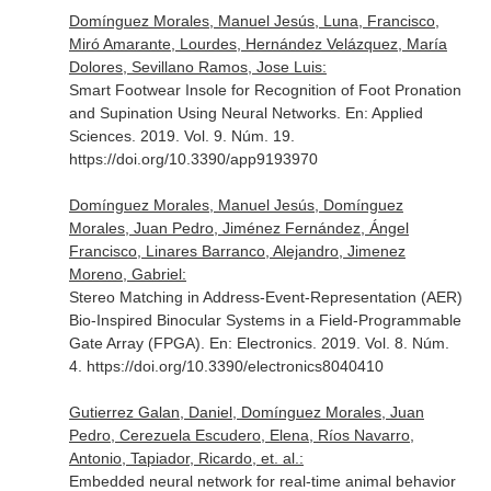
Domínguez Morales, Manuel Jesús, Luna, Francisco,
Miró Amarante, Lourdes, Hernández Velázquez, María
Dolores, Sevillano Ramos, Jose Luis:
Smart Footwear Insole for Recognition of Foot Pronation
and Supination Using Neural Networks.
En: Applied
Sciences
. 2019. Vol. 9. Núm. 19.
https://doi.org/10.3390/app9193970
Domínguez Morales, Manuel Jesús, Domínguez
Morales, Juan Pedro, Jiménez Fernández, Ángel
Francisco, Linares Barranco, Alejandro, Jimenez
Moreno, Gabriel:
Stereo Matching in Address-Event-Representation (AER)
Bio-Inspired Binocular Systems in a Field-Programmable
Gate Array (FPGA).
En: Electronics
. 2019. Vol. 8. Núm.
4. https://doi.org/10.3390/electronics8040410
Gutierrez Galan, Daniel, Domínguez Morales, Juan
Pedro, Cerezuela Escudero, Elena, Ríos Navarro,
Antonio, Tapiador, Ricardo, et. al.:
Embedded neural network for real-time animal behavior