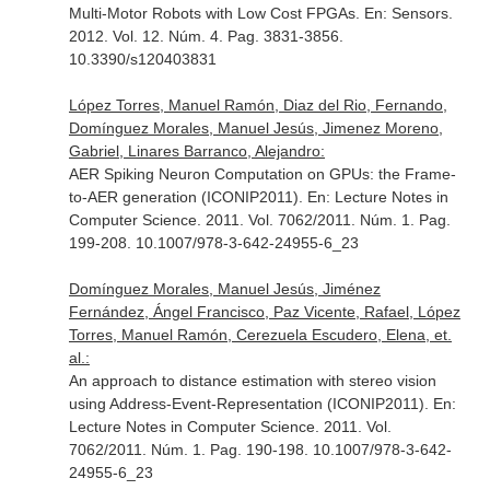
Multi-Motor Robots with Low Cost FPGAs.
En: Sensors
.
2012. Vol. 12. Núm. 4. Pag. 3831-3856.
10.3390/s120403831
López Torres, Manuel Ramón, Diaz del Rio, Fernando,
Domínguez Morales, Manuel Jesús, Jimenez Moreno,
Gabriel, Linares Barranco, Alejandro:
AER Spiking Neuron Computation on GPUs: the Frame-
to-AER generation (ICONIP2011).
En: Lecture Notes in
Computer Science
. 2011. Vol. 7062/2011. Núm. 1. Pag.
199-208. 10.1007/978-3-642-24955-6_23
Domínguez Morales, Manuel Jesús, Jiménez
Fernández, Ángel Francisco, Paz Vicente, Rafael, López
Torres, Manuel Ramón, Cerezuela Escudero, Elena, et.
al.:
An approach to distance estimation with stereo vision
using Address-Event-Representation (ICONIP2011).
En:
Lecture Notes in Computer Science
. 2011. Vol.
7062/2011. Núm. 1. Pag. 190-198. 10.1007/978-3-642-
24955-6_23