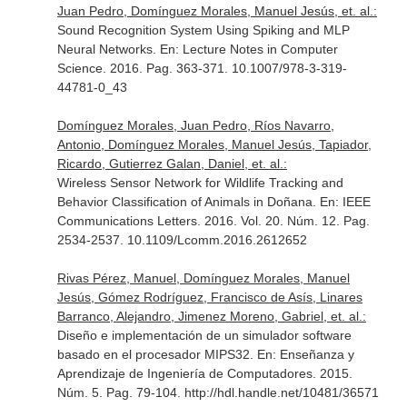
Juan Pedro, Domínguez Morales, Manuel Jesús, et. al.:
Sound Recognition System Using Spiking and MLP
Neural Networks.
En: Lecture Notes in Computer
Science
. 2016. Pag. 363-371. 10.1007/978-3-319-
44781-0_43
Domínguez Morales, Juan Pedro, Ríos Navarro,
Antonio, Domínguez Morales, Manuel Jesús, Tapiador,
Ricardo, Gutierrez Galan, Daniel, et. al.:
Wireless Sensor Network for Wildlife Tracking and
Behavior Classification of Animals in Doñana.
En: IEEE
Communications Letters
. 2016. Vol. 20. Núm. 12. Pag.
2534-2537. 10.1109/Lcomm.2016.2612652
Rivas Pérez, Manuel, Domínguez Morales, Manuel
Jesús, Gómez Rodríguez, Francisco de Asís, Linares
Barranco, Alejandro, Jimenez Moreno, Gabriel, et. al.:
Diseño e implementación de un simulador software
basado en el procesador MIPS32.
En: Enseñanza y
Aprendizaje de Ingeniería de Computadores
. 2015.
Núm. 5. Pag. 79-104. http://hdl.handle.net/10481/36571