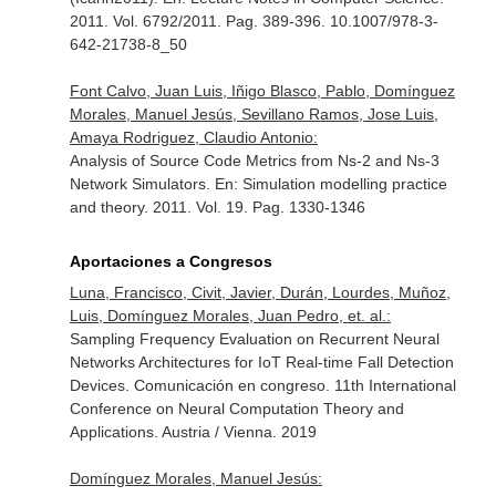
2011. Vol. 6792/2011. Pag. 389-396. 10.1007/978-3-
642-21738-8_50
Font Calvo, Juan Luis, Iñigo Blasco, Pablo, Domínguez
Morales, Manuel Jesús, Sevillano Ramos, Jose Luis,
Amaya Rodriguez, Claudio Antonio:
Analysis of Source Code Metrics from Ns-2 and Ns-3
Network Simulators.
En: Simulation modelling practice
and theory
. 2011. Vol. 19. Pag. 1330-1346
Aportaciones a Congresos
Luna, Francisco, Civit, Javier, Durán, Lourdes, Muñoz,
Luis, Domínguez Morales, Juan Pedro, et. al.:
Sampling Frequency Evaluation on Recurrent Neural
Networks Architectures for IoT Real-time Fall Detection
Devices. Comunicación en congreso. 11th International
Conference on Neural Computation Theory and
Applications. Austria / Vienna. 2019
Domínguez Morales, Manuel Jesús: