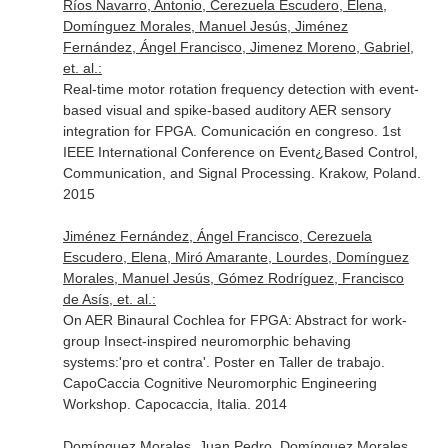
Ríos Navarro, Antonio, Cerezuela Escudero, Elena,
Domínguez Morales, Manuel Jesús, Jiménez
Fernández, Ángel Francisco, Jimenez Moreno, Gabriel,
et. al.:
Real-time motor rotation frequency detection with event-
based visual and spike-based auditory AER sensory
integration for FPGA. Comunicación en congreso. 1st
IEEE International Conference on Event¿Based Control,
Communication, and Signal Processing. Krakow, Poland.
2015
Jiménez Fernández, Ángel Francisco, Cerezuela
Escudero, Elena, Miró Amarante, Lourdes, Domínguez
Morales, Manuel Jesús, Gómez Rodríguez, Francisco
de Asís, et. al.:
On AER Binaural Cochlea for FPGA: Abstract for work-
group Insect-inspired neuromorphic behaving
systems:'pro et contra'. Poster en Taller de trabajo.
CapoCaccia Cognitive Neuromorphic Engineering
Workshop. Capocaccia, Italia. 2014
Domínguez Morales, Juan Pedro, Domínguez Morales,