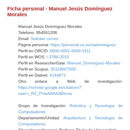
Ficha personal - Manuel Jesús Domínguez
Morales
Manuel Jesús Domínguez Morales
Telefono: 954551206
Email:
Solicitar correo
Página personal:
https://personal.us.es/mjdominguez
Perfil en ORCID:
0000-0001-5669-9111
Perfil en WOS:
I-3786-2015
Perfil en ResearcherGate:
Manuel_Dominguez-Morales
Perfil en Scopus:
35118607500
Perfil en Dialnet:
4144872
Otro enlace a Web de investigación:
https://scholar.google.es/citations?
user=_RZ_PUwAAAAJ&hl=es
Grupo de Investigación:
Robotica y Tecnología de
Computadores
Departamento/Unidad:
Arquitectura y Tecnología de
Computadores