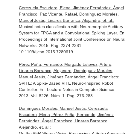
Cerezuela Escudero, Elena, Jiménez Fernández, Ángel
Francisco, Paz Vicente, Rafael, Domínguez Morales,
Manuel Jesús, Linares Barranco, Alejandro, et. al.:
Musical notes classification with Neuromorphic Auditory
System for FPGA and a Convolutional Spiking Layer.
En:
Proceedings of International Joint Conference on Neural
Networks
. 2015. Pag. 2374-2381.
10.1109/Ijcnn.2015.7280619
Pérez Peña, Fernando, Morgado Estevez, Arturo,
Linares Barranco, Alejandro, Domínguez Morales,
Manuel Jesús, Jiménez Fernández, Ángel Francisco:
SVITE: A Spike-Based VITE Neuro-Inspired Robot
Controller.
En: Lecture Notes in Computer Science
.
2013. Vol. 8226. Núm. 1. Pag. 276-283
Domínguez Morales, Manuel Jesús, Cerezuela
Escudero, Elena, Pérez Peña, Fernando, Jiménez
Fernández, Ángel Francisco, Linares Barranco,
Alejandro, et. al.:
On the AER Stereo-Vision Processing: A Spike Approach