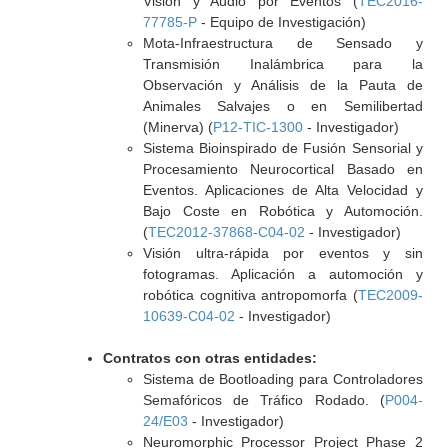
Visión y Audio por Eventos (
TEC2016-
77785-P
- Equipo de Investigación)
Mota-Infraestructura de Sensado y
Transmisión Inalámbrica para la
Observación y Análisis de la Pauta de
Animales Salvajes o en Semilibertad
(Minerva) (
P12-TIC-1300
- Investigador)
Sistema Bioinspirado de Fusión Sensorial y
Procesamiento Neurocortical Basado en
Eventos. Aplicaciones de Alta Velocidad y
Bajo Coste en Robótica y Automoción.
(
TEC2012-37868-C04-02
- Investigador)
Visión ultra-rápida por eventos y sin
fotogramas. Aplicación a automoción y
robótica cognitiva antropomorfa (
TEC2009-
10639-C04-02
- Investigador)
Contratos con otras entidades:
Sistema de Bootloading para Controladores
Semafóricos de Tráfico Rodado. (
P004-
24/E03
- Investigador)
Neuromorphic Processor Project Phase 2