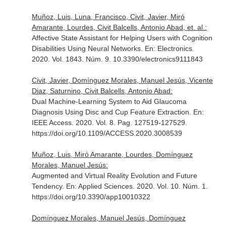
Muñoz, Luis, Luna, Francisco, Civit, Javier, Miró
Amarante, Lourdes, Civit Balcells, Antonio Abad, et. al.:
Affective State Assistant for Helping Users with Cognition
Disabilities Using Neural Networks.
En: Electronics
.
2020. Vol. 1843. Núm. 9. 10.3390/electronics9111843
Civit, Javier, Domínguez Morales, Manuel Jesús, Vicente
Diaz, Saturnino, Civit Balcells, Antonio Abad:
Dual Machine-Learning System to Aid Glaucoma
Diagnosis Using Disc and Cup Feature Extraction.
En:
IEEE Access
. 2020. Vol. 8. Pag. 127519-127529.
https://doi.org/10.1109/ACCESS.2020.3008539
Muñoz, Luis, Miró Amarante, Lourdes, Domínguez
Morales, Manuel Jesús:
Augmented and Virtual Reality Evolution and Future
Tendency.
En: Applied Sciences
. 2020. Vol. 10. Núm. 1.
https://doi.org/10.3390/app10010322
Domínguez Morales, Manuel Jesús, Domínguez