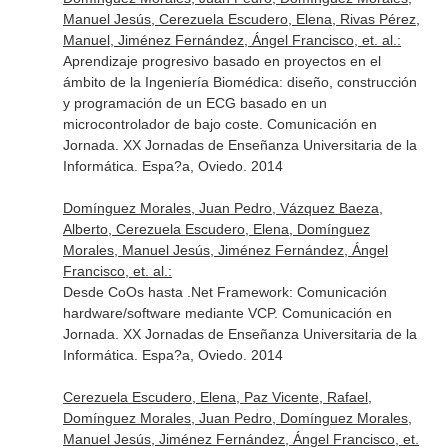
Manuel Jesús, Cerezuela Escudero, Elena, Rivas Pérez,
Manuel, Jiménez Fernández, Ángel Francisco, et. al.:
Aprendizaje progresivo basado en proyectos en el
ámbito de la Ingeniería Biomédica: diseño, construcción
y programación de un ECG basado en un
microcontrolador de bajo coste. Comunicación en
Jornada. XX Jornadas de Enseñanza Universitaria de la
Informática. Espa?a, Oviedo. 2014
Domínguez Morales, Juan Pedro, Vázquez Baeza,
Alberto, Cerezuela Escudero, Elena, Domínguez
Morales, Manuel Jesús, Jiménez Fernández, Ángel
Francisco, et. al.:
Desde CoOs hasta .Net Framework: Comunicación
hardware/software mediante VCP. Comunicación en
Jornada. XX Jornadas de Enseñanza Universitaria de la
Informática. Espa?a, Oviedo. 2014
Cerezuela Escudero, Elena, Paz Vicente, Rafael,
Domínguez Morales, Juan Pedro, Domínguez Morales,
Manuel Jesús, Jiménez Fernández, Ángel Francisco, et.