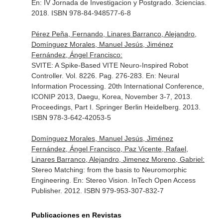
En: IV Jornada de Investigacion y Postgrado
. 3ciencias.
2018. ISBN 978-84-948577-6-8
Pérez Peña, Fernando, Linares Barranco, Alejandro,
Domínguez Morales, Manuel Jesús, Jiménez
Fernández, Ángel Francisco:
SVITE: A Spike-Based VITE Neuro-Inspired Robot
Controller. Vol. 8226. Pag. 276-283.
En: Neural
Information Processing. 20th International Conference,
ICONIP 2013, Daegu, Korea, November 3-7, 2013.
Proceedings, Part I
. Springer Berlin Heidelberg. 2013.
ISBN 978-3-642-42053-5
Domínguez Morales, Manuel Jesús, Jiménez
Fernández, Ángel Francisco, Paz Vicente, Rafael,
Linares Barranco, Alejandro, Jimenez Moreno, Gabriel:
Stereo Matching: from the basis to Neuromorphic
Engineering.
En: Stereo Vision
. InTech Open Access
Publisher. 2012. ISBN 979-953-307-832-7
Publicaciones en Revistas