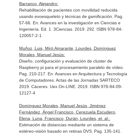
Barranco, Alejandro:
Rehabilitación de pacientes con movilidad reducida
usando exoesqueleto y técnicas de gamificación. Pag.
57-66.
En: Avances en la investigación en Ciencias e
Ingeniería
. Ed. 1. 3Ciencias. 2019. 292. ISBN 978-84-
120057-2-1
Muñoz, Luis, Miró Amarante, Lourdes, Domínguez
Morales, Manuel Jesús:
Diseño, configuración y evaluación de cluster de
Raspberry pi para el procesamiento paralelo de vídeo.
Pag. 210-217.
En: Avances en Arquitectura y Tecnología
de Computadores. Actas de las Jornadas SARTECO
2019
. Cáceres. Uex On-LINE. 2019. ISBN 978-84-09-
12127-4
Domínguez Morales, Manuel Jesús, Jiménez
Fernández, Ángel Francisco, Cerezuela Escudero,
Elena, Luna, Francisco, Durán, Lourdes, et. al.:
Estimación de distancias mediante un sistema de
estéreo-visión basado en retinas DVS. Pag. 135-141.