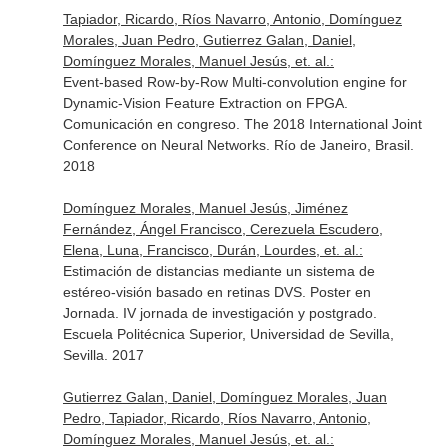
Tapiador, Ricardo, Ríos Navarro, Antonio, Domínguez
Morales, Juan Pedro, Gutierrez Galan, Daniel,
Domínguez Morales, Manuel Jesús, et. al.:
Event-based Row-by-Row Multi-convolution engine for
Dynamic-Vision Feature Extraction on FPGA.
Comunicación en congreso. The 2018 International Joint
Conference on Neural Networks. Río de Janeiro, Brasil.
2018
Domínguez Morales, Manuel Jesús, Jiménez
Fernández, Ángel Francisco, Cerezuela Escudero,
Elena, Luna, Francisco, Durán, Lourdes, et. al.:
Estimación de distancias mediante un sistema de
estéreo-visión basado en retinas DVS. Poster en
Jornada. IV jornada de investigación y postgrado.
Escuela Politécnica Superior, Universidad de Sevilla,
Sevilla. 2017
Gutierrez Galan, Daniel, Domínguez Morales, Juan
Pedro, Tapiador, Ricardo, Ríos Navarro, Antonio,
Domínguez Morales, Manuel Jesús, et. al.: