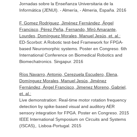
Jornadas sobre la Enseñanza Universitaria de la
Informática (JENUI). - Almería, - Almeria, España. 2016
F. Gomez Rodriguez, Jiménez Fernández, Ángel
Francisco, Pérez Peña, Fernando, Miró Amarante,
Lourdes, Domínguez Morales, Manuel Jesús, et. al.:
ED-Scorbot: A Robotic test-bed Framework for FPGA-
based Neuromorphic systems. Poster en Congreso. 6th
International Conference on Biomedical Robotics and
Biomechatronics. Singapur. 2016
Ríos Navarro, Antonio, Cerezuela Escudero, Elena,
Domínguez Morales, Manuel Jesús, Jiménez
Fernández, Ángel Francisco, Jimenez Moreno, Gabriel,
et. al.:
Live demonstration: Real-time motor rotation frequency
detection by spike-based visual and auditory AER
sensory integration for FPGA. Poster en Congreso. 2015
IEEE International Symposium on Circuits and Systems
(ISCAS),. Lisboa-Portugal. 2015