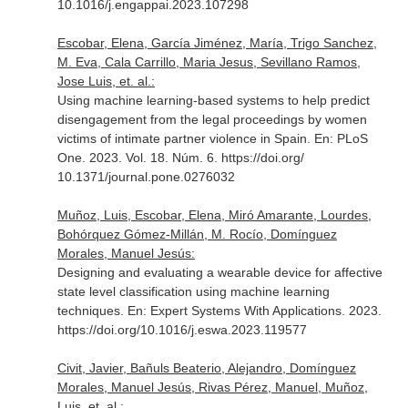
10.1016/j.engappai.2023.107298
Escobar, Elena, García Jiménez, María, Trigo Sanchez,
M. Eva, Cala Carrillo, Maria Jesus, Sevillano Ramos,
Jose Luis, et. al.:
Using machine learning-based systems to help predict
disengagement from the legal proceedings by women
victims of intimate partner violence in Spain.
En: PLoS
One
. 2023. Vol. 18. Núm. 6. https://doi.org/
10.1371/journal.pone.0276032
Muñoz, Luis, Escobar, Elena, Miró Amarante, Lourdes,
Bohórquez Gómez-Millán, M. Rocío, Domínguez
Morales, Manuel Jesús:
Designing and evaluating a wearable device for affective
state level classification using machine learning
techniques.
En: Expert Systems With Applications
. 2023.
https://doi.org/10.1016/j.eswa.2023.119577
Civit, Javier, Bañuls Beaterio, Alejandro, Domínguez
Morales, Manuel Jesús, Rivas Pérez, Manuel, Muñoz,
Luis, et. al.: