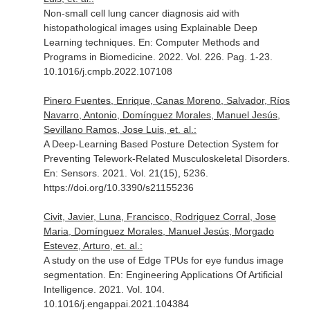
Non-small cell lung cancer diagnosis aid with
histopathological images using Explainable Deep
Learning techniques.
En: Computer Methods and
Programs in Biomedicine
. 2022. Vol. 226. Pag. 1-23.
10.1016/j.cmpb.2022.107108
Pinero Fuentes, Enrique, Canas Moreno, Salvador, Ríos
Navarro, Antonio, Domínguez Morales, Manuel Jesús,
Sevillano Ramos, Jose Luis, et. al.:
A Deep-Learning Based Posture Detection System for
Preventing Telework-Related Musculoskeletal Disorders.
En: Sensors
. 2021. Vol. 21(15), 5236.
https://doi.org/10.3390/s21155236
Civit, Javier, Luna, Francisco, Rodriguez Corral, Jose
Maria, Domínguez Morales, Manuel Jesús, Morgado
Estevez, Arturo, et. al.:
A study on the use of Edge TPUs for eye fundus image
segmentation.
En: Engineering Applications Of Artificial
Intelligence
. 2021. Vol. 104.
10.1016/j.engappai.2021.104384