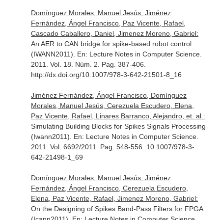
Domínguez Morales, Manuel Jesús, Jiménez
Fernández, Ángel Francisco, Paz Vicente, Rafael,
Cascado Caballero, Daniel, Jimenez Moreno, Gabriel:
An AER to CAN bridge for spike-based robot control
(IWANN2011).
En: Lecture Notes in Computer Science
.
2011. Vol. 18. Núm. 2. Pag. 387-406.
http://dx.doi.org/10.1007/978-3-642-21501-8_16
Jiménez Fernández, Ángel Francisco, Domínguez
Morales, Manuel Jesús, Cerezuela Escudero, Elena,
Paz Vicente, Rafael, Linares Barranco, Alejandro, et. al.:
Simulating Building Blocks for Spikes Signals Processing
(Iwann2011).
En: Lecture Notes in Computer Science
.
2011. Vol. 6692/2011. Pag. 548-556. 10.1007/978-3-
642-21498-1_69
Domínguez Morales, Manuel Jesús, Jiménez
Fernández, Ángel Francisco, Cerezuela Escudero,
Elena, Paz Vicente, Rafael, Jimenez Moreno, Gabriel:
On the Designing of Spikes Band-Pass Filters for FPGA
(Icann2011).
En: Lecture Notes in Computer Science
.