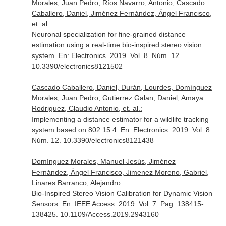
Morales, Juan Pedro, Ríos Navarro, Antonio, Cascado
Caballero, Daniel, Jiménez Fernández, Ángel Francisco,
et. al.:
Neuronal specialization for fine-grained distance
estimation using a real-time bio-inspired stereo vision
system.
En: Electronics
. 2019. Vol. 8. Núm. 12.
10.3390/electronics8121502
Cascado Caballero, Daniel, Durán, Lourdes, Domínguez
Morales, Juan Pedro, Gutierrez Galan, Daniel, Amaya
Rodriguez, Claudio Antonio, et. al.:
Implementing a distance estimator for a wildlife tracking
system based on 802.15.4.
En: Electronics
. 2019. Vol. 8.
Núm. 12. 10.3390/electronics8121438
Domínguez Morales, Manuel Jesús, Jiménez
Fernández, Ángel Francisco, Jimenez Moreno, Gabriel,
Linares Barranco, Alejandro:
Bio-Inspired Stereo Vision Calibration for Dynamic Vision
Sensors.
En: IEEE Access
. 2019. Vol. 7. Pag. 138415-
138425. 10.1109/Access.2019.2943160