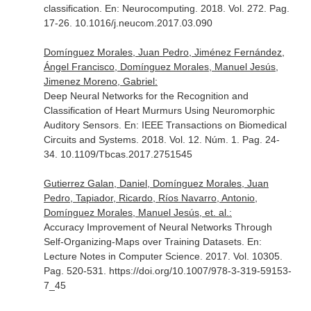
classification.
En: Neurocomputing
. 2018. Vol. 272. Pag.
17-26. 10.1016/j.neucom.2017.03.090
Domínguez Morales, Juan Pedro, Jiménez Fernández,
Ángel Francisco, Domínguez Morales, Manuel Jesús,
Jimenez Moreno, Gabriel:
Deep Neural Networks for the Recognition and
Classification of Heart Murmurs Using Neuromorphic
Auditory Sensors.
En: IEEE Transactions on Biomedical
Circuits and Systems
. 2018. Vol. 12. Núm. 1. Pag. 24-
34. 10.1109/Tbcas.2017.2751545
Gutierrez Galan, Daniel, Domínguez Morales, Juan
Pedro, Tapiador, Ricardo, Ríos Navarro, Antonio,
Domínguez Morales, Manuel Jesús, et. al.:
Accuracy Improvement of Neural Networks Through
Self-Organizing-Maps over Training Datasets.
En:
Lecture Notes in Computer Science
. 2017. Vol. 10305.
Pag. 520-531. https://doi.org/10.1007/978-3-319-59153-
7_45