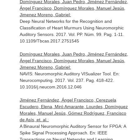
Domínguez Morales, Juan Pedro, Jiménez Fernández,
Ángel Francisco, Domínguez Morales, Manuel Jesús,
Jimenez Moreno, Gabriel:
Deep Neural Networks for the Recognition and
Classification of Heart Murmurs Using Neuromorphic
Auditory Sensors. 2017. Vol. PP. Núm. 99. Pag. 1-11.
10.1109/Tbcas.2017.2751545
Domínguez Morales, Juan Pedro, Jiménez Fernández,
Ángel Francisco, Domínguez Morales, Manuel Jesús,
Jimenez Moreno, Gabriel:
NAVIS: Neuromorphic Auditory VISualizer Tool.
En:
Neurocomputing
. 2017. Vol. 237. Pag. 418-422.
10.1016/j.neucom.2016.12.046
Jiménez Fernández, Ángel Francisco, Cerezuela
Escudero, Elena, Miró Amarante, Lourdes, Domínguez
Morales, Manuel Jesús, Gómez Rodríguez, Francisco
de Asís, et. al.:
A Binaural Neuromorphic Auditory Sensor for FPGA: A
Spike Signal Processing Approach.
En: IEEE
Transactions on Neural Networks and Learning