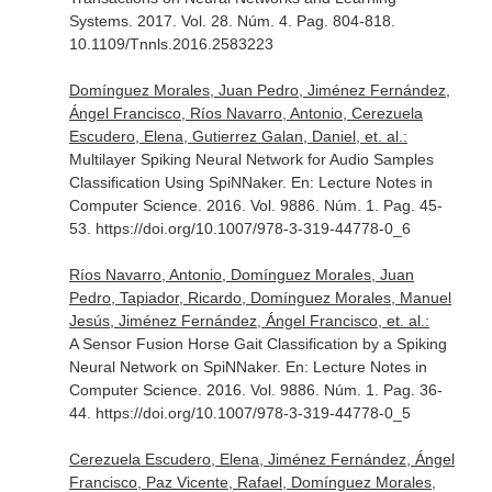
Systems
. 2017. Vol. 28. Núm. 4. Pag. 804-818.
10.1109/Tnnls.2016.2583223
Domínguez Morales, Juan Pedro, Jiménez Fernández,
Ángel Francisco, Ríos Navarro, Antonio, Cerezuela
Escudero, Elena, Gutierrez Galan, Daniel, et. al.:
Multilayer Spiking Neural Network for Audio Samples
Classification Using SpiNNaker.
En: Lecture Notes in
Computer Science
. 2016. Vol. 9886. Núm. 1. Pag. 45-
53. https://doi.org/10.1007/978-3-319-44778-0_6
Ríos Navarro, Antonio, Domínguez Morales, Juan
Pedro, Tapiador, Ricardo, Domínguez Morales, Manuel
Jesús, Jiménez Fernández, Ángel Francisco, et. al.:
A Sensor Fusion Horse Gait Classification by a Spiking
Neural Network on SpiNNaker.
En: Lecture Notes in
Computer Science
. 2016. Vol. 9886. Núm. 1. Pag. 36-
44. https://doi.org/10.1007/978-3-319-44778-0_5
Cerezuela Escudero, Elena, Jiménez Fernández, Ángel
Francisco, Paz Vicente, Rafael, Domínguez Morales,