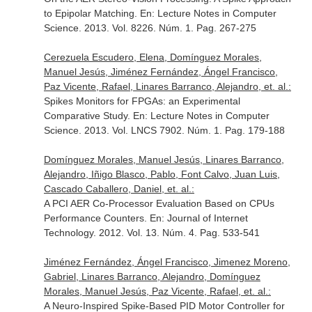
to Epipolar Matching.
En: Lecture Notes in Computer
Science
. 2013. Vol. 8226. Núm. 1. Pag. 267-275
Cerezuela Escudero, Elena, Domínguez Morales,
Manuel Jesús, Jiménez Fernández, Ángel Francisco,
Paz Vicente, Rafael, Linares Barranco, Alejandro, et. al.:
Spikes Monitors for FPGAs: an Experimental
Comparative Study.
En: Lecture Notes in Computer
Science
. 2013. Vol. LNCS 7902. Núm. 1. Pag. 179-188
Domínguez Morales, Manuel Jesús, Linares Barranco,
Alejandro, Iñigo Blasco, Pablo, Font Calvo, Juan Luis,
Cascado Caballero, Daniel, et. al.:
A PCI AER Co-Processor Evaluation Based on CPUs
Performance Counters.
En: Journal of Internet
Technology
. 2012. Vol. 13. Núm. 4. Pag. 533-541
Jiménez Fernández, Ángel Francisco, Jimenez Moreno,
Gabriel, Linares Barranco, Alejandro, Domínguez
Morales, Manuel Jesús, Paz Vicente, Rafael, et. al.:
A Neuro-Inspired Spike-Based PID Motor Controller for