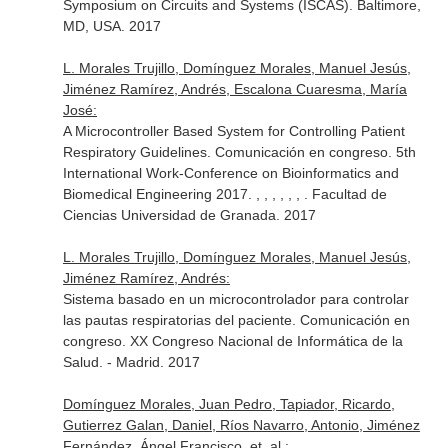
Symposium on Circuits and Systems (ISCAS). Baltimore,
MD, USA. 2017
L. Morales Trujillo, Domínguez Morales, Manuel Jesús,
Jiménez Ramírez, Andrés, Escalona Cuaresma, María
José:
A Microcontroller Based System for Controlling Patient
Respiratory Guidelines. Comunicación en congreso. 5th
International Work-Conference on Bioinformatics and
Biomedical Engineering 2017. , , , , , , . Facultad de
Ciencias Universidad de Granada. 2017
L. Morales Trujillo, Domínguez Morales, Manuel Jesús,
Jiménez Ramírez, Andrés:
Sistema basado en un microcontrolador para controlar
las pautas respiratorias del paciente. Comunicación en
congreso. XX Congreso Nacional de Informática de la
Salud. - Madrid. 2017
Domínguez Morales, Juan Pedro, Tapiador, Ricardo,
Gutierrez Galan, Daniel, Ríos Navarro, Antonio, Jiménez
Fernández, Ángel Francisco, et. al.: