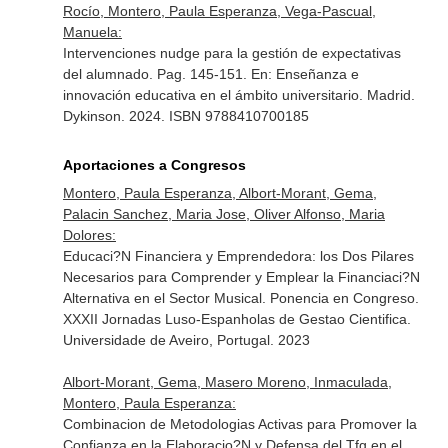
Rocío, Montero, Paula Esperanza, Vega-Pascual,
Manuela:
Intervenciones nudge para la gestión de expectativas
del alumnado. Pag. 145-151.
En: Enseñanza e
innovación educativa en el ámbito universitario
. Madrid.
Dykinson. 2024. ISBN 9788410700185
Aportaciones a Congresos
Montero, Paula Esperanza, Albort-Morant, Gema,
Palacin Sanchez, Maria Jose, Oliver Alfonso, Maria
Dolores:
Educaci?N Financiera y Emprendedora: los Dos Pilares
Necesarios para Comprender y Emplear la Financiaci?N
Alternativa en el Sector Musical. Ponencia en Congreso.
XXXII Jornadas Luso-Espanholas de Gestao Cientifica.
Universidade de Aveiro, Portugal. 2023
Albort-Morant, Gema, Masero Moreno, Inmaculada,
Montero, Paula Esperanza:
Combinacion de Metodologias Activas para Promover la
Confianza en la Elaboracio?N y Defensa del Tfg en el