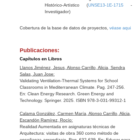
Histórico-Artístico (
UNSE13-1E-1715
-
Investigador)
Cobertura de la base de datos de proyectos,
véase aqui
Publicaciones:
Capítulos en Libros
Llanos Jiménez, Jesus, Alonso Carrillo, Alicia, Sendra
Salas, Juan Jose:
Validating Ventilation-Thermal Systems for School
Classrooms in Mediterranean Climate. Pag. 247-256.
En: Clean Energy Research. Green Energy and
Technology
. Springer. 2025. ISBN 978-3-031-99312-1
Calama González, Carmen María, Alonso Carrillo, Alicia,
Escandón Ramírez, Rocío:
Realidad Aumentada en asignaturas técnicas de
Arquitectura: visitas de obra 360 como método de
enseñanza-aprendizaje. Pag. 632-639.
En: Educar para