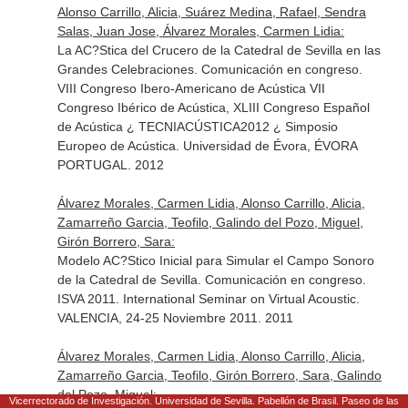
Alonso Carrillo, Alicia, Suárez Medina, Rafael, Sendra
Salas, Juan Jose, Álvarez Morales, Carmen Lidia:
La AC?Stica del Crucero de la Catedral de Sevilla en las
Grandes Celebraciones. Comunicación en congreso.
VIII Congreso Ibero-Americano de Acústica VII
Congreso Ibérico de Acústica, XLIII Congreso Español
de Acústica ¿ TECNIACÚSTICA2012 ¿ Simposio
Europeo de Acústica. Universidad de Évora, ÉVORA
PORTUGAL. 2012
Álvarez Morales, Carmen Lidia, Alonso Carrillo, Alicia,
Zamarreño Garcia, Teofilo, Galindo del Pozo, Miguel,
Girón Borrero, Sara:
Modelo AC?Stico Inicial para Simular el Campo Sonoro
de la Catedral de Sevilla. Comunicación en congreso.
ISVA 2011. International Seminar on Virtual Acoustic.
VALENCIA, 24-25 Noviembre 2011. 2011
Álvarez Morales, Carmen Lidia, Alonso Carrillo, Alicia,
Zamarreño Garcia, Teofilo, Girón Borrero, Sara, Galindo
del Pozo, Miguel:
Vicerrectorado de Investigación. Universidad de Sevilla. Pabellón de Brasil. Paseo de las