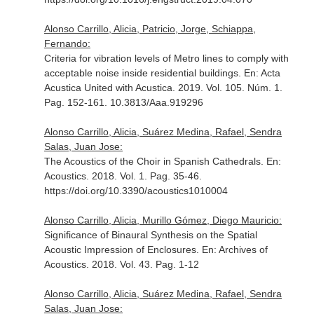
Alonso Carrillo, Alicia, Patricio, Jorge, Schiappa,
Fernando:
Criteria for vibration levels of Metro lines to comply with
acceptable noise inside residential buildings.
En: Acta
Acustica United with Acustica
. 2019. Vol. 105. Núm. 1.
Pag. 152-161. 10.3813/Aaa.919296
Alonso Carrillo, Alicia, Suárez Medina, Rafael, Sendra
Salas, Juan Jose:
The Acoustics of the Choir in Spanish Cathedrals.
En:
Acoustics
. 2018. Vol. 1. Pag. 35-46.
https://doi.org/10.3390/acoustics1010004
Alonso Carrillo, Alicia, Murillo Gómez, Diego Mauricio:
Significance of Binaural Synthesis on the Spatial
Acoustic Impression of Enclosures.
En: Archives of
Acoustics
. 2018. Vol. 43. Pag. 1-12
Alonso Carrillo, Alicia, Suárez Medina, Rafael, Sendra
Salas, Juan Jose: