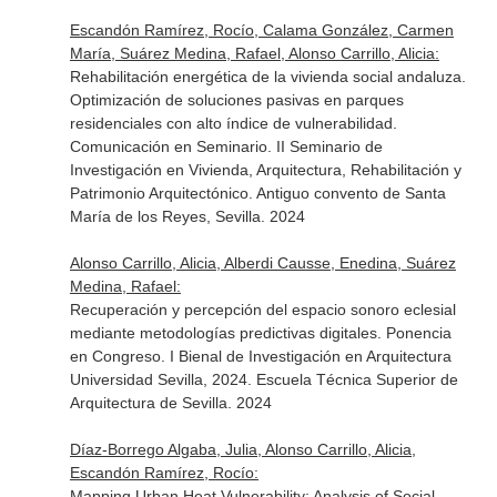
Escandón Ramírez, Rocío, Calama González, Carmen
María, Suárez Medina, Rafael, Alonso Carrillo, Alicia:
Rehabilitación energética de la vivienda social andaluza.
Optimización de soluciones pasivas en parques
residenciales con alto índice de vulnerabilidad.
Comunicación en Seminario. II Seminario de
Investigación en Vivienda, Arquitectura, Rehabilitación y
Patrimonio Arquitectónico. Antiguo convento de Santa
María de los Reyes, Sevilla. 2024
Alonso Carrillo, Alicia, Alberdi Causse, Enedina, Suárez
Medina, Rafael:
Recuperación y percepción del espacio sonoro eclesial
mediante metodologías predictivas digitales. Ponencia
en Congreso. I Bienal de Investigación en Arquitectura
Universidad Sevilla, 2024. Escuela Técnica Superior de
Arquitectura de Sevilla. 2024
Díaz-Borrego Algaba, Julia, Alonso Carrillo, Alicia,
Escandón Ramírez, Rocío:
Mapping Urban Heat Vulnerability: Analysis of Social