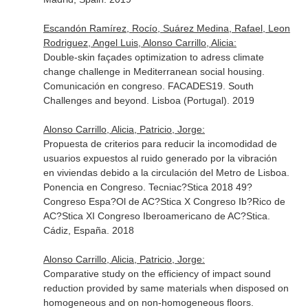
Escandón Ramírez, Rocío, Suárez Medina, Rafael, Leon
Rodriguez, Angel Luis, Alonso Carrillo, Alicia:
Double-skin façades optimization to adress climate
change challenge in Mediterranean social housing.
Comunicación en congreso. FACADES19. South
Challenges and beyond. Lisboa (Portugal). 2019
Alonso Carrillo, Alicia, Patricio, Jorge:
Propuesta de criterios para reducir la incomodidad de
usuarios expuestos al ruido generado por la vibración
en viviendas debido a la circulación del Metro de Lisboa.
Ponencia en Congreso. Tecniac?Stica 2018 49?
Congreso Espa?Ol de AC?Stica X Congreso Ib?Rico de
AC?Stica XI Congreso Iberoamericano de AC?Stica.
Cádiz, España. 2018
Alonso Carrillo, Alicia, Patricio, Jorge:
Comparative study on the efficiency of impact sound
reduction provided by same materials when disposed on
homogeneous and on non-homogeneous floors.