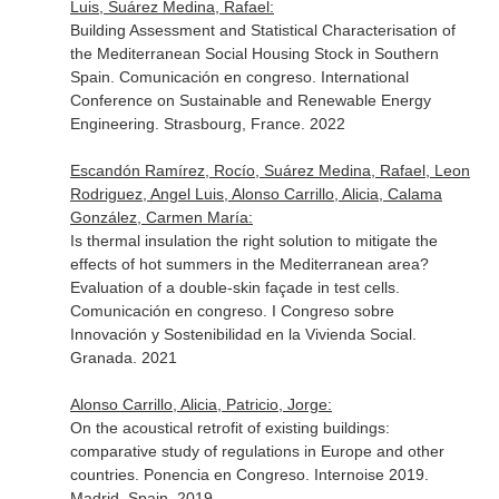
Luis, Suárez Medina, Rafael:
Building Assessment and Statistical Characterisation of
the Mediterranean Social Housing Stock in Southern
Spain. Comunicación en congreso. International
Conference on Sustainable and Renewable Energy
Engineering. Strasbourg, France. 2022
Escandón Ramírez, Rocío, Suárez Medina, Rafael, Leon
Rodriguez, Angel Luis, Alonso Carrillo, Alicia, Calama
González, Carmen María:
Is thermal insulation the right solution to mitigate the
effects of hot summers in the Mediterranean area?
Evaluation of a double-skin façade in test cells.
Comunicación en congreso. I Congreso sobre
Innovación y Sostenibilidad en la Vivienda Social.
Granada. 2021
Alonso Carrillo, Alicia, Patricio, Jorge:
On the acoustical retrofit of existing buildings:
comparative study of regulations in Europe and other
countries. Ponencia en Congreso. Internoise 2019.
Madrid, Spain. 2019