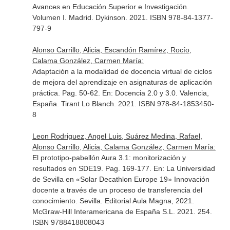
Avances en Educación Superior e Investigación.
Volumen I
. Madrid. Dykinson. 2021. ISBN 978-84-1377-
797-9
Alonso Carrillo, Alicia, Escandón Ramírez, Rocío,
Calama González, Carmen María:
Adaptación a la modalidad de docencia virtual de ciclos
de mejora del aprendizaje en asignaturas de aplicación
práctica. Pag. 50-62.
En: Docencia 2.0 y 3.0
. Valencia,
España. Tirant Lo Blanch. 2021. ISBN 978-84-1853450-
8
Leon Rodriguez, Angel Luis, Suárez Medina, Rafael,
Alonso Carrillo, Alicia, Calama González, Carmen María:
El prototipo-pabellón Aura 3.1: monitorización y
resultados en SDE19. Pag. 169-177.
En: La Universidad
de Sevilla en «Solar Decathlon Europe 19» Innovación
docente a través de un proceso de transferencia del
conocimiento
. Sevilla. Editorial Aula Magna, 2021.
McGraw-Hill Interamericana de España S.L. 2021. 254.
ISBN 9788418808043