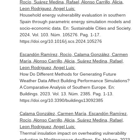
Rocío, Suárez Medina, Rafael, Alonso Carrillo, Alicia,
Leon Rodriguez, Angel Luis:
Household energy vulnerability evaluation in southern
Spain through parametric energy simulation models and
socio-economic data.
En: Sustainable Cities and Society
.
2024. Vol. 103. Núm. 105276. Pag. 1-17.
https://doi.org/10.1016/j.scs.2024.105276
Escandón Ramírez, Rocío, Calama González, Carmen
María, Alonso Carrillo, Alicia, Suárez Medina, Rafael,
Leon Rodriguez, Angel Luis:
How Do Different Methods for Generating Future
Weather Data Affect Building Performance Simulations?
A Comparative Analysis of Southern Europe.
En:
Buildings
. 2023. Vol. 13. Núm. 2385. Pag. 1-13.
https://doi.org/10.3390/buildings13092385
Calama González, Carmen María, Escandón Ramírez,
Rocío, Alonso Carrillo, Alicia, Suárez Medina, Rafael,
Leon Rodriguez, Angel Luis:
Thermal insulation impact on overheating vulnerability
reduction in Mediterranean dwellings.
En: Heliyon
. 2023.