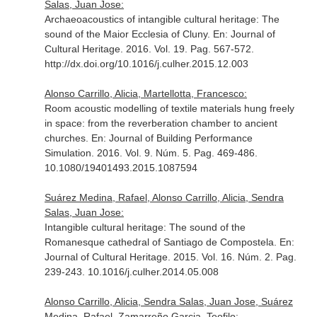
Salas, Juan Jose:
Archaeoacoustics of intangible cultural heritage: The
sound of the Maior Ecclesia of Cluny.
En: Journal of
Cultural Heritage
. 2016. Vol. 19. Pag. 567-572.
http://dx.doi.org/10.1016/j.culher.2015.12.003
Alonso Carrillo, Alicia, Martellotta, Francesco:
Room acoustic modelling of textile materials hung freely
in space: from the reverberation chamber to ancient
churches.
En: Journal of Building Performance
Simulation
. 2016. Vol. 9. Núm. 5. Pag. 469-486.
10.1080/19401493.2015.1087594
Suárez Medina, Rafael, Alonso Carrillo, Alicia, Sendra
Salas, Juan Jose:
Intangible cultural heritage: The sound of the
Romanesque cathedral of Santiago de Compostela.
En:
Journal of Cultural Heritage
. 2015. Vol. 16. Núm. 2. Pag.
239-243. 10.1016/j.culher.2014.05.008
Alonso Carrillo, Alicia, Sendra Salas, Juan Jose, Suárez
Medina, Rafael, Zamarreño Garcia, Teofilo: