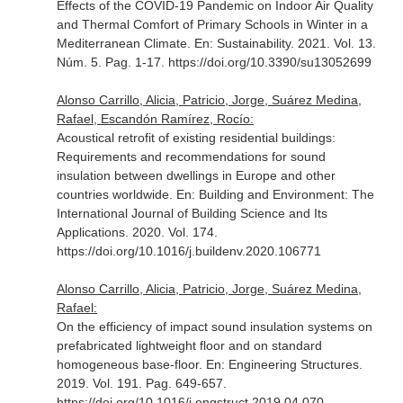
Effects of the COVID-19 Pandemic on Indoor Air Quality
and Thermal Comfort of Primary Schools in Winter in a
Mediterranean Climate.
En: Sustainability
. 2021. Vol. 13.
Núm. 5. Pag. 1-17. https://doi.org/10.3390/su13052699
Alonso Carrillo, Alicia, Patricio, Jorge, Suárez Medina,
Rafael, Escandón Ramírez, Rocío:
Acoustical retrofit of existing residential buildings:
Requirements and recommendations for sound
insulation between dwellings in Europe and other
countries worldwide.
En: Building and Environment: The
International Journal of Building Science and Its
Applications
. 2020. Vol. 174.
https://doi.org/10.1016/j.buildenv.2020.106771
Alonso Carrillo, Alicia, Patricio, Jorge, Suárez Medina,
Rafael:
On the efficiency of impact sound insulation systems on
prefabricated lightweight floor and on standard
homogeneous base-floor.
En: Engineering Structures
.
2019. Vol. 191. Pag. 649-657.
https://doi.org/10.1016/j.engstruct.2019.04.070