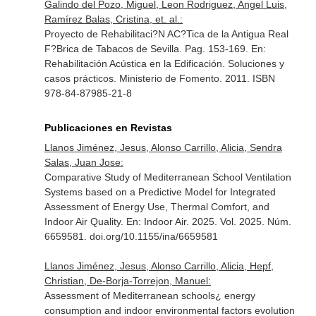
Galindo del Pozo, Miguel, Leon Rodriguez, Angel Luis,
Ramírez Balas, Cristina, et. al.:
Proyecto de Rehabilitaci?N AC?Tica de la Antigua Real
F?Brica de Tabacos de Sevilla. Pag. 153-169.
En:
Rehabilitación Acústica en la Edificación. Soluciones y
casos prácticos
. Ministerio de Fomento. 2011. ISBN
978-84-87985-21-8
Publicaciones en Revistas
Llanos Jiménez, Jesus, Alonso Carrillo, Alicia, Sendra
Salas, Juan Jose:
Comparative Study of Mediterranean School Ventilation
Systems based on a Predictive Model for Integrated
Assessment of Energy Use, Thermal Comfort, and
Indoor Air Quality.
En: Indoor Air
. 2025. Vol. 2025. Núm.
6659581. doi.org/10.1155/ina/6659581
Llanos Jiménez, Jesus, Alonso Carrillo, Alicia, Hepf,
Christian, De-Borja-Torrejon, Manuel:
Assessment of Mediterranean schools¿ energy
consumption and indoor environmental factors evolution