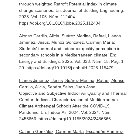
through weighted Retrofit Potential Index in climate
change scenarios.
En: Journal of Building Engineering
.
2025. Vol. 105. Núm. 112404.
https://doi.org/10.1016/j.jobe.2025.112404
Alonso Carrillo, Alicia, Suárez Medina, Rafael, Llanos
Jiménez, Jesus, Muñoz Gonzalez, Carmen Maria:
Students' thermal and indoor air quality perception in
secondary schools in a Mediterranean climate.
En:
Energy and Buildings
. 2025. Vol. 333. Núm. 15. Pag. 1-
20. https://doi.org/10.1016/j.enbuild.2025.115479
Llanos Jiménez, Jesus, Suárez Medina, Rafael, Alonso
Carrillo, Alicia, Sendra Salas, Juan Jose:
Objective and Subjective Indoor Air Quality and Thermal
Comfort Indices: Characterization of Mediterranean
Climate Archetypal Schools After the COVID-19
Pandemic.
En: Indoor Air
. 2024. Vol. 2024. Núm.
2456666. https://doi.org/10.1155/2024/2456666
Calama González, Carmen María, Escandón Ramírez,