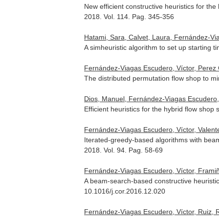
New efficient constructive heuristics for t
2018. Vol. 114. Pag. 345-356
Hatami, Sara, Calvet, Laura, Fernández-Via
A simheuristic algorithm to set up starting 
Fernández-Viagas Escudero, Víctor, Perez
The distributed permutation flow shop to mi
Dios, Manuel, Fernández-Viagas Escudero, 
Efficient heuristics for the hybrid flow sho
Fernández-Viagas Escudero, Víctor, Valent
Iterated-greedy-based algorithms with beam 
2018. Vol. 94. Pag. 58-69
Fernández-Viagas Escudero, Víctor, Frami
A beam-search-based constructive heuristic
10.1016/j.cor.2016.12.020
Fernández-Viagas Escudero, Víctor, Ruiz, 