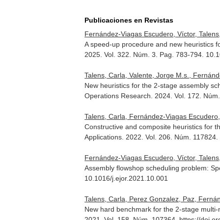
Publicaciones en Revistas
Fernández-Viagas Escudero, Víctor, Talens,
A speed-up procedure and new heuristics fo
2025. Vol. 322. Núm. 3. Pag. 783-794. 10.1
Talens, Carla, Valente, Jorge M.s., Fernán
New heuristics for the 2-stage assembly sch
Operations Research
. 2024. Vol. 172. Núm
Talens, Carla, Fernández-Viagas Escudero, 
Constructive and composite heuristics for
Applications
. 2022. Vol. 206. Núm. 117824
Fernández-Viagas Escudero, Víctor, Talens
Assembly flowshop scheduling problem: Sp
10.1016/j.ejor.2021.10.001
Talens, Carla, Perez Gonzalez, Paz, Ferná
New hard benchmark for the 2-stage multi
2021. Vol. 158. Núm. 107364. https://doi.o