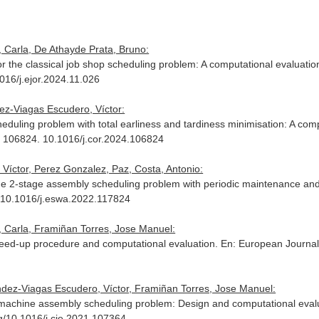
 Carla, De Athayde Prata, Bruno:
r the classical job shop scheduling problem: A computational evaluatio
016/j.ejor.2024.11.026
dez-Viagas Escudero, Víctor:
eduling problem with total earliness and tardiness minimisation: A com
. 106824. 10.1016/j.cor.2024.106824
Víctor, Perez Gonzalez, Paz, Costa, Antonio:
 the 2-stage assembly scheduling problem with periodic maintenance a
. 10.1016/j.eswa.2022.117824
, Carla, Framiñan Torres, Jose Manuel:
eed-up procedure and computational evaluation.
En: European Journal
ndez-Viagas Escudero, Víctor, Framiñan Torres, Jose Manuel:
-machine assembly scheduling problem: Design and computational eval
rg/10.1016/j.cie.2021.107364