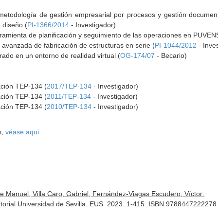
 metodología de gestión empresarial por procesos y gestión docume
 diseño (
PI-1366/2014
- Investigador)
rramienta de planificación y seguimiento de las operaciones en PUVEN
avanzada de fabricación de estructuras en serie (
PI-1044/2012
- Inve
rado en un entorno de realidad virtual (
OG-174/07
- Becario)
ación TEP-134 (
2017/TEP-134
- Investigador)
ación TEP-134 (
2011/TEP-134
- Investigador)
ación TEP-134 (
2010/TEP-134
- Investigador)
s,
véase aqui
 Manuel, Villa Caro, Gabriel, Fernández-Viagas Escudero, Víctor:
Editorial Universidad de Sevilla. EUS. 2023. 1-415. ISBN 9788447222278