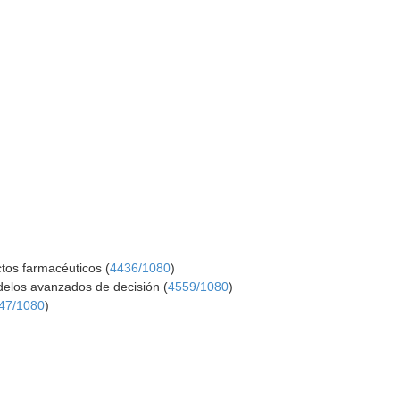
uctos farmacéuticos (
4436/1080
)
delos avanzados de decisión (
4559/1080
)
47/1080
)