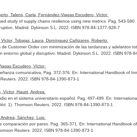
rto, Talens, Carla, Fernández-Viagas Escudero, Víctor:
ased study of supply chains resilience using new metrics. Pag. 543-580
ruptivo
. Madrid. Dykinson S.L. 2022. ISBN 978-84-1377-928-7
 Víctor, Tobajas, Laura, Domínguez Cañizares, Roberto:
 de Customer Order con minimización de las tardanzas y adelantos t
 entorno global y disruptivo
. Madrid. Dykinson S.L. 2022. ISBN 978-
iagas Escudero, Víctor:
nseñanza comunicativa. Pag. 372-376.
En: International Handbook of In
Reuters. 2022. ISBN 978-84-1390-873-1
 Víctor, Haupt, Andrea:
udio en el sistema universitario español. Pag. 497-499.
En: Internation
Vol. 1)
. Thomson Reuters. 2022. ISBN 978-84-1390-873-1
 Andrea, Sánchez, Luis:
te comparación por pares. Pag. 365-371.
En: International Handbook of
homson Reuters. 2022. ISBN 978-84-1390-873-1