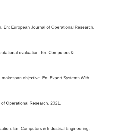
n.
En: European Journal of Operational Research
.
putational evaluation.
En: Computers &
nd makespan objective.
En: Expert Systems With
 of Operational Research
. 2021.
uation.
En: Computers & Industrial Engineering
.