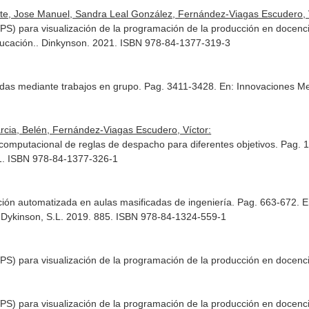
nte, Jose Manuel, Sandra Leal González, Fernández-Viagas Escudero, 
VPS) para visualización de la programación de la producción en docenc
ucación.
. Dinkynson. 2021. ISBN 978-84-1377-319-3
andas mediante trabajos en grupo. Pag. 3411-3428.
En: Innovaciones Me
rcia, Belén, Fernández-Viagas Escudero, Víctor:
n computacional de reglas de despacho para diferentes objetivos. Pag.
1. ISBN 978-84-1377-326-1
ción automatizada en aulas masificadas de ingeniería. Pag. 663-672.
E
. Dykinson, S.L. 2019. 885. ISBN 978-84-1324-559-1
VPS) para visualización de la programación de la producción en docenci
VPS) para visualización de la programación de la producción en docenc