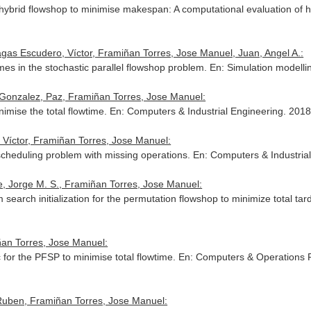
he hybrid flowshop to minimise makespan: A computational evaluation of h
gas Escudero, Víctor, Framiñan Torres, Jose Manuel, Juan, Angel A.:
times in the stochastic parallel flowshop problem.
En: Simulation modelli
 Gonzalez, Paz, Framiñan Torres, Jose Manuel:
nimise the total flowtime.
En: Computers & Industrial Engineering
. 2018
Víctor, Framiñan Torres, Jose Manuel:
p scheduling problem with missing operations.
En: Computers & Industria
e, Jorge M. S., Framiñan Torres, Jose Manuel:
search initialization for the permutation flowshop to minimize total tar
ñan Torres, Jose Manuel:
 for the PFSP to minimise total flowtime.
En: Computers & Operations 
Ruben, Framiñan Torres, Jose Manuel: