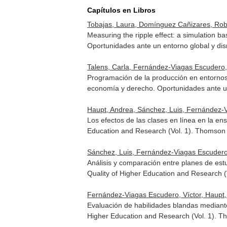
Capítulos en Libros
Tobajas, Laura, Domínguez Cañizares, Robe
Measuring the ripple effect: a simulation b
Oportunidades ante un entorno global y dis
Talens, Carla, Fernández-Viagas Escudero,
Programación de la producción en entornos
economía y derecho. Oportunidades ante un
Haupt, Andrea, Sánchez, Luis, Fernández-V
Los efectos de las clases en línea en la e
Education and Research (Vol. 1)
. Thomson 
Sánchez, Luis, Fernández-Viagas Escudero,
Análisis y comparación entre planes de est
Quality of Higher Education and Research (
Fernández-Viagas Escudero, Víctor, Haupt,
Evaluación de habilidades blandas median
Higher Education and Research (Vol. 1)
. T