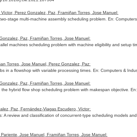
 Víctor, Perez Gonzalez, Paz, Framiñan Torres, Jose Manuel:
the two-stage multi-machine assembly scheduling problem.
En: Computers 
 Gonzalez, Paz, Framiñan Torres, Jose Manuel:
rallel machines scheduling problem with machine eligibility and setup t
ñan Torres, Jose Manuel, Perez Gonzalez, Paz:
obs in a flowshop with variable processing times.
En: Computers & Indus
 Gonzalez, Paz, Framiñan Torres, Jose Manuel:
for the hybrid flow shop scheduling problem with makespan objective.
En
alez, Paz, Fernández-Viagas Escudero, Víctor:
: A review and classification of concurrent-type scheduling models an
 Pariente, Jose Manuel, Framiñan Torres, Jose Manuel: