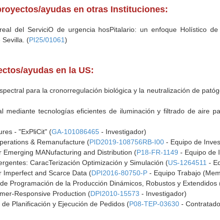
royectos/ayudas en otras Instituciones:
al del ServiciO de urgencia hosPitalario: un enfoque Holístico de 
Sevilla. (
PI25/01061
)
yectos/ayudas en la US:
pectral para la cronorregulación biológica y la neutralización de patóg
 mediante tecnologías eficientes de iluminación y filtrado de aire p
res - "ExPliCit" (
GA-101086465
- Investigador)
perations & Remanufacture (
PID2019-108756RB-I00
- Equipo de Inves
 Emerging MANufacturing and Distribution (
P18-FR-1149
- Equipo de I
rgentes: CaracTerización Optimización y Simulación (
US-1264511
- Eq
Imperfect and Scarce Data (
DPI2016-80750-P
- Equipo Trabajo (Mem
de Programación de la Producción Dinámicos, Robustos y Extendidos 
omer-Responsive Production (
DPI2010-15573
- Investigador)
de Planificación y Ejecución de Pedidos (
P08-TEP-03630
- Contratado