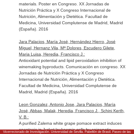
materials. Poster en Congreso. XX Jornadas de
Nutrición Práctica y X Congreso Internacional de
Nutrición, Alimentación y Dietética. Facultad de
Medicina, Universidad Complutense de Madrid, Madrid
(España). 2016
Jara Palacios, María José, Hernández Hierro, José
Miguel, Hernanz Vila, Mª Dolores, Escudero Gilete,
Maria Luisa, Heredia, Francisco J.:
Antioxidant potential and lipid peroxidation inhibition of
winemaking byproducts. Comunicación en congreso. XX
Jornadas de Nutrición Práctica y X Congreso
Internacional de Nutrición, Alimentación y Dietética.
Facultad de Medicina, Universidad Complutense de
Madrid, Madrid (España). 2016
Leon Gonzalez, Antonio Jose, Jara Palacios, María
José, Abbas, Malak, Heredia, Francisco J., Schini Kerth,
V. B.:
A purified Zalema white grape pomace extract induces
apoptosis in Jurkat leukaemia cells by epigenetic
Vicerrectorado de Investigación. Universidad de Sevilla. Pabellón de Brasil. Paseo de las