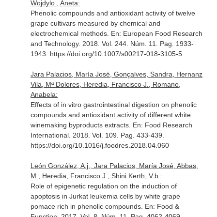
Wojdylo , Aneta:
Phenolic compounds and antioxidant activity of twelve
grape cultivars measured by chemical and
electrochemical methods.
En: European Food Research
and Technology
. 2018. Vol. 244. Núm. 11. Pag. 1933-
1943. https://doi.org/10.1007/s00217-018-3105-5
Jara Palacios, María José, Gonçalves, Sandra, Hernanz
Vila, Mª Dolores, Heredia, Francisco J., Romano,
Anabela:
Effects of in vitro gastrointestinal digestion on phenolic
compounds and antioxidant activity of different white
winemaking byproducts extracts.
En: Food Research
International
. 2018. Vol. 109. Pag. 433-439.
https://doi.org/10.1016/j.foodres.2018.04.060
León González, A.j., Jara Palacios, María José, Abbas,
M., Heredia, Francisco J., Shini Kerth, V.b.:
Role of epigenetic regulation on the induction of
apoptosis in Jurkat leukemia cells by white grape
pomace rich in phenolic compounds.
En: Food &
Function
. 2017. Vol. 8. Núm. 11. Pag. 4062-4069.