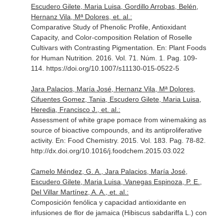
Escudero Gilete, Maria Luisa, Gordillo Arrobas, Belén,
Hernanz Vila, Mª Dolores, et. al.:
Comparative Study of Phenolic Profile, Antioxidant
Capacity, and Color-composition Relation of Roselle
Cultivars with Contrasting Pigmentation.
En: Plant Foods
for Human Nutrition
. 2016. Vol. 71. Núm. 1. Pag. 109-
114. https://doi.org/10.1007/s11130-015-0522-5
Jara Palacios, María José, Hernanz Vila, Mª Dolores,
Cifuentes Gomez, Tania, Escudero Gilete, Maria Luisa,
Heredia, Francisco J., et. al.:
Assessment of white grape pomace from winemaking as
source of bioactive compounds, and its antiproliferative
activity.
En: Food Chemistry
. 2015. Vol. 183. Pag. 78-82.
http://dx.doi.org/10.1016/j.foodchem.2015.03.022
Camelo Méndez, G. A., Jara Palacios, María José,
Escudero Gilete, Maria Luisa, Vanegas Espinoza, P. E.,
Del Villar Martínez, A. A., et. al.:
Composición fenólica y capacidad antioxidante en
infusiones de flor de jamaica (Hibiscus sabdariffa L.) con