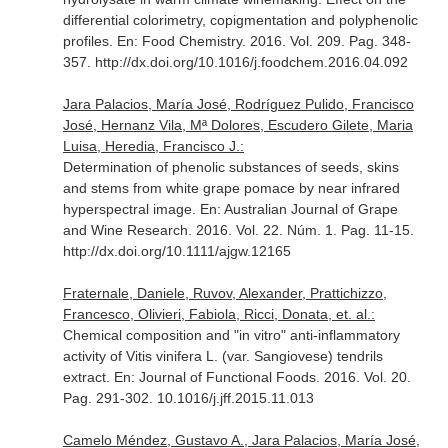
differential colorimetry, copigmentation and polyphenolic
profiles.
En: Food Chemistry
. 2016. Vol. 209. Pag. 348-
357. http://dx.doi.org/10.1016/j.foodchem.2016.04.092
Jara Palacios, María José, Rodríguez Pulido, Francisco
José, Hernanz Vila, Mª Dolores, Escudero Gilete, Maria
Luisa, Heredia, Francisco J.:
Determination of phenolic substances of seeds, skins
and stems from white grape pomace by near infrared
hyperspectral image.
En: Australian Journal of Grape
and Wine Research
. 2016. Vol. 22. Núm. 1. Pag. 11-15.
http://dx.doi.org/10.1111/ajgw.12165
Fraternale, Daniele, Ruvov, Alexander, Prattichizzo,
Francesco, Olivieri, Fabiola, Ricci, Donata, et. al.:
Chemical composition and "in vitro" anti-inflammatory
activity of Vitis vinifera L. (var. Sangiovese) tendrils
extract.
En: Journal of Functional Foods
. 2016. Vol. 20.
Pag. 291-302. 10.1016/j.jff.2015.11.013
Camelo Méndez, Gustavo A., Jara Palacios, María José,