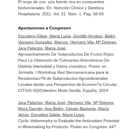
El orujo de uva: una fuente rica en compuestos
biofuncionales.
En: Nutrición Clínica y Dietética
Hospitalaria
. 2011. Vol. 31. Núm. 1. Pag. 68-69
Aportaciones a Congresos
Escudero Gilete, Maria Luisa, Gordillo Arrobas, Belén,
Vazquez Gonzalez, Marcos, Hernanz Vila, Mª Dolores,
Jara Palacios, María José:
Aprovechamiento De Subproductos De Frutos Rojos
Para La Obtención de Colorantes Antociánicos De
Distinta Intensidad y Gama cromática. Poster en
Jornada. I Workshop Red Iberoamericana para la
Revalorizaci?N de Subproductos Agroindustriales
Locales desde una Perspectiva de Econom?a Circular.
CITIUS-SGICelestino Mutis,Sevilla, España. 2024
Jara Palacios, María José, Hernanz Vila, Mª Dolores,
Mora Garrido, Ana Belén, Cejudo Bastante, María
Jesús, Escudero Gilete, Maria Luisa:
Cyclic Voltammetry to Evaluate the Antioxidant Potential
in Winemaking by-Products. Poster en Congreso. 44?