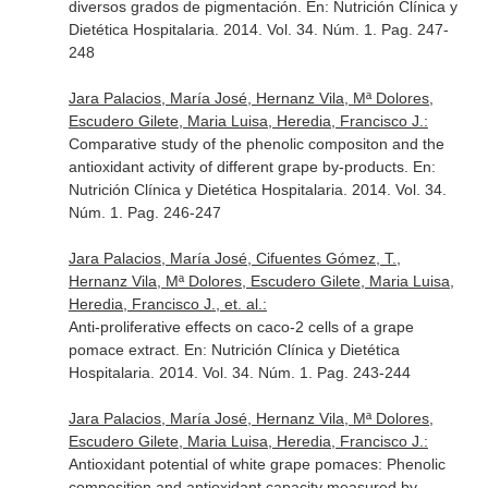
diversos grados de pigmentación.
En: Nutrición Clínica y
Dietética Hospitalaria
. 2014. Vol. 34. Núm. 1. Pag. 247-
248
Jara Palacios, María José, Hernanz Vila, Mª Dolores,
Escudero Gilete, Maria Luisa, Heredia, Francisco J.:
Comparative study of the phenolic compositon and the
antioxidant activity of different grape by-products.
En:
Nutrición Clínica y Dietética Hospitalaria
. 2014. Vol. 34.
Núm. 1. Pag. 246-247
Jara Palacios, María José, Cifuentes Gómez, T.,
Hernanz Vila, Mª Dolores, Escudero Gilete, Maria Luisa,
Heredia, Francisco J., et. al.:
Anti-proliferative effects on caco-2 cells of a grape
pomace extract.
En: Nutrición Clínica y Dietética
Hospitalaria
. 2014. Vol. 34. Núm. 1. Pag. 243-244
Jara Palacios, María José, Hernanz Vila, Mª Dolores,
Escudero Gilete, Maria Luisa, Heredia, Francisco J.:
Antioxidant potential of white grape pomaces: Phenolic
composition and antioxidant capacity measured by