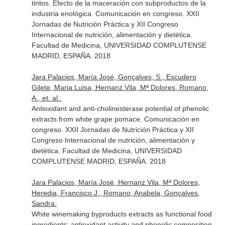
tintos. Efecto de la maceración con subproductos de la
industria enológica. Comunicación en congreso. XXII
Jornadas de Nutrición Práctica y XII Congreso
Internacional de nutrición, alimentación y dietética.
Facultad de Medicina, UNIVERSIDAD COMPLUTENSE
MADRID, ESPAÑA. 2018
Jara Palacios, María José, Gonçalves, S., Escudero
Gilete, Maria Luisa, Hernanz Vila, Mª Dolores, Romano,
A., et. al.:
Antioxidant and anti-cholinesterase potential of phenolic
extracts from white grape pomace. Comunicación en
congreso. XXII Jornadas de Nutrición Práctica y XII
Congreso Internacional de nutrición, alimentación y
dietética. Facultad de Medicina, UNIVERSIDAD
COMPLUTENSE MADRID, ESPAÑA. 2018
Jara Palacios, María José, Hernanz Vila, Mª Dolores,
Heredia, Francisco J., Romano, Anabela, Gonçalves,
Sandra:
White winemaking byproducts extracts as functional food
ingredients: antioxidant activity and phenolic composition