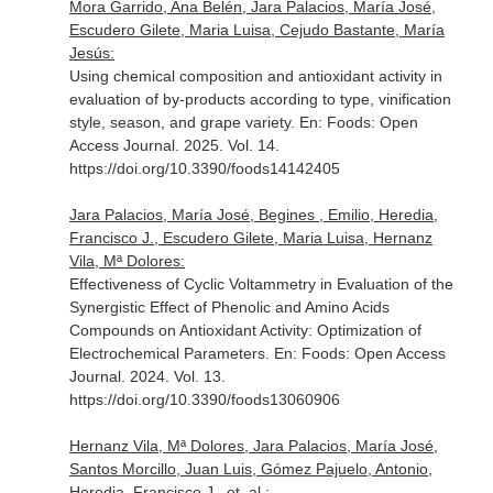
Mora Garrido, Ana Belén, Jara Palacios, María José,
Escudero Gilete, Maria Luisa, Cejudo Bastante, María
Jesús:
Using chemical composition and antioxidant activity in
evaluation of by-products according to type, vinification
style, season, and grape variety.
En: Foods: Open
Access Journal
. 2025. Vol. 14.
https://doi.org/10.3390/foods14142405
Jara Palacios, María José, Begines , Emilio, Heredia,
Francisco J., Escudero Gilete, Maria Luisa, Hernanz
Vila, Mª Dolores:
Effectiveness of Cyclic Voltammetry in Evaluation of the
Synergistic Effect of Phenolic and Amino Acids
Compounds on Antioxidant Activity: Optimization of
Electrochemical Parameters.
En: Foods: Open Access
Journal
. 2024. Vol. 13.
https://doi.org/10.3390/foods13060906
Hernanz Vila, Mª Dolores, Jara Palacios, María José,
Santos Morcillo, Juan Luis, Gómez Pajuelo, Antonio,
Heredia, Francisco J., et. al.: