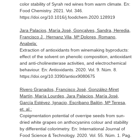
color stability of Syrah red wines from warm climate.
En:
Food Chemistry
. 2021. Vol. 346.
https://doi.org/10.1016/j.foodchem.2020.128919
Jara Palacios, María José, Gonçalves, Sandra, Heredia,
Francisco J., Hernanz Vila, Mª Dolores, Romano,
Anabela:
Extraction of antioxidants from winemaking byproducts:
effect of the solvent on phenolic composition, antioxidant
and anti-cholinesterase activities, and electrochemical
behaviour.
En: Antioxidants
. 2020. Vol. 9. Núm. 8.
https://doi.org/10.3390/antiox9080675
Rivero Granados, Francisco José, González-Miret
Martín, María Lourdes, Jara Palacios, María José,
García Estévez, Ignacio, Escribano Bailón, Mª Teresa,
et. al.:
Copigmentation potential of overripe seeds from sun-
dried white grapes on anthocyanins colour and stability
by differential colorimetry.
En: International Journal of
Food Science & Technology
. 2020. Vol. 55. Núm. 1. Pag.