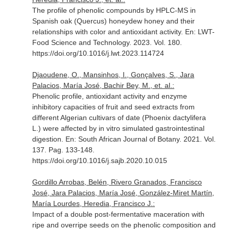
The profile of phenolic compounds by HPLC-MS in
Spanish oak (Quercus) honeydew honey and their
relationships with color and antioxidant activity.
En: LWT-
Food Science and Technology
. 2023. Vol. 180.
https://doi.org/10.1016/j.lwt.2023.114724
Djaoudene, O., Mansinhos, I., Gonçalves, S., Jara
Palacios, María José, Bachir Bey, M., et. al.:
Phenolic profile, antioxidant activity and enzyme
inhibitory capacities of fruit and seed extracts from
different Algerian cultivars of date (Phoenix dactylifera
L.) were affected by in vitro simulated gastrointestinal
digestion.
En: South African Journal of Botany
. 2021. Vol.
137. Pag. 133-148.
https://doi.org/10.1016/j.sajb.2020.10.015
Gordillo Arrobas, Belén, Rivero Granados, Francisco
José, Jara Palacios, María José, González-Miret Martín,
María Lourdes, Heredia, Francisco J.:
Impact of a double post-fermentative maceration with
ripe and overripe seeds on the phenolic composition and