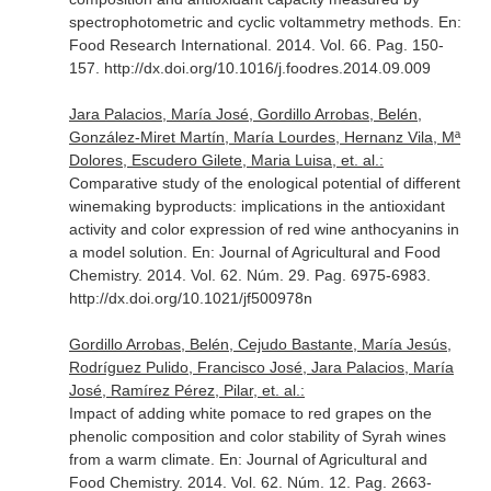
spectrophotometric and cyclic voltammetry methods.
En:
Food Research International
. 2014. Vol. 66. Pag. 150-
157. http://dx.doi.org/10.1016/j.foodres.2014.09.009
Jara Palacios, María José, Gordillo Arrobas, Belén,
González-Miret Martín, María Lourdes, Hernanz Vila, Mª
Dolores, Escudero Gilete, Maria Luisa, et. al.:
Comparative study of the enological potential of different
winemaking byproducts: implications in the antioxidant
activity and color expression of red wine anthocyanins in
a model solution.
En: Journal of Agricultural and Food
Chemistry
. 2014. Vol. 62. Núm. 29. Pag. 6975-6983.
http://dx.doi.org/10.1021/jf500978n
Gordillo Arrobas, Belén, Cejudo Bastante, María Jesús,
Rodríguez Pulido, Francisco José, Jara Palacios, María
José, Ramírez Pérez, Pilar, et. al.:
Impact of adding white pomace to red grapes on the
phenolic composition and color stability of Syrah wines
from a warm climate.
En: Journal of Agricultural and
Food Chemistry
. 2014. Vol. 62. Núm. 12. Pag. 2663-