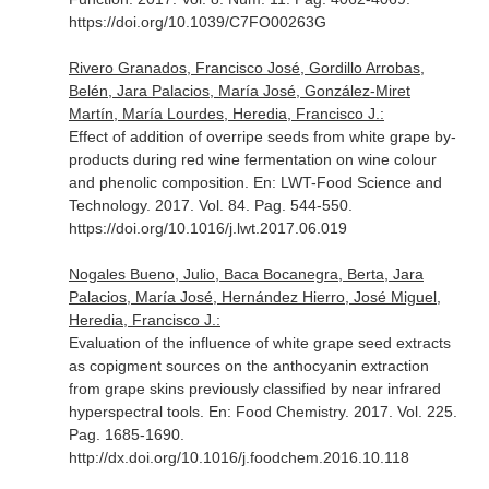
https://doi.org/10.1039/C7FO00263G
Rivero Granados, Francisco José, Gordillo Arrobas,
Belén, Jara Palacios, María José, González-Miret
Martín, María Lourdes, Heredia, Francisco J.:
Effect of addition of overripe seeds from white grape by-
products during red wine fermentation on wine colour
and phenolic composition.
En: LWT-Food Science and
Technology
. 2017. Vol. 84. Pag. 544-550.
https://doi.org/10.1016/j.lwt.2017.06.019
Nogales Bueno, Julio, Baca Bocanegra, Berta, Jara
Palacios, María José, Hernández Hierro, José Miguel,
Heredia, Francisco J.:
Evaluation of the influence of white grape seed extracts
as copigment sources on the anthocyanin extraction
from grape skins previously classified by near infrared
hyperspectral tools.
En: Food Chemistry
. 2017. Vol. 225.
Pag. 1685-1690.
http://dx.doi.org/10.1016/j.foodchem.2016.10.118