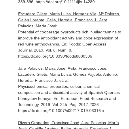
389-396. https://doi.org/10.1111/ijfs.14280
Escudero Gilete, Maria Luisa, Hernanz Vila, Mª Dolores,
Galán Lorente, Celia, Heredia, Francisco J., Jara
Palacios, María José:
Potential of cooperage byproducts rich in ellagitannins to
improve the antioxidant activity and color expression of
red wine anthocyanins.
En: Foods: Open Access
Journal
. 2019. Vol. 8. Núm. 8.
https://dx.doi.org/10.3390/foods8080336
Jara Palacios, María José, Ávila, Francisco José,
Escudero Gilete, Maria Luisa, Gómez Pajuelo, Antonio,
Heredia, Francisco J., et. al.:
Physicochemical properties, colour, chemical
composition and antioxidant activity of Spanish Quercus
honeydew honeys.
En: European Food Research and
Technology
. 2019. Vol. 245. Pag. 2017-2026.
https://dx.doi.org/10.1007/s00217-019-03316-x
Rivero Granados, Francisco José, Jara Palacios, María
José, Gordillo Arrobas, Belén, Heredia, Francisco J.,