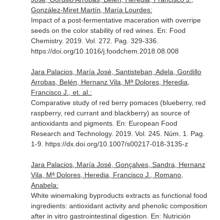
González-Miret Martín, María Lourdes:
Impact of a post-fermentative maceration with overripe
seeds on the color stability of red wines.
En: Food
Chemistry
. 2019. Vol. 272. Pag. 329-336.
https://doi.org/10.1016/j.foodchem.2018.08.008
Jara Palacios, María José, Santisteban, Adela, Gordillo
Arrobas, Belén, Hernanz Vila, Mª Dolores, Heredia,
Francisco J., et. al.:
Comparative study of red berry pomaces (blueberry, red
raspberry, red currant and blackberry) as source of
antioxidants and pigments.
En: European Food
Research and Technology
. 2019. Vol. 245. Núm. 1. Pag.
1-9. https://dx.doi.org/10.1007/s00217-018-3135-z
Jara Palacios, María José, Gonçalves, Sandra, Hernanz
Vila, Mª Dolores, Heredia, Francisco J., Romano,
Anabela:
White winemaking byproducts extracts as functional food
ingredients: antioxidant activity and phenolic composition
after in vitro gastrointestinal digestion.
En: Nutrición