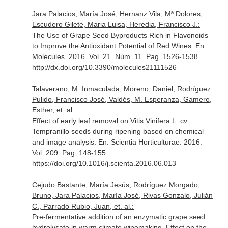
Jara Palacios, María José, Hernanz Vila, Mª Dolores,
Escudero Gilete, Maria Luisa, Heredia, Francisco J.:
The Use of Grape Seed Byproducts Rich in Flavonoids
to Improve the Antioxidant Potential of Red Wines.
En:
Molecules
. 2016. Vol. 21. Núm. 11. Pag. 1526-1538.
http://dx.doi.org/10.3390/molecules21111526
Talaverano, M. Inmaculada, Moreno, Daniel, Rodríguez
Pulido, Francisco José, Valdés, M. Esperanza, Gamero,
Esther, et. al.:
Effect of early leaf removal on Vitis Vinifera L. cv.
Tempranillo seeds during ripening based on chemical
and image analysis.
En: Scientia Horticulturae
. 2016.
Vol. 209. Pag. 148-155.
https://doi.org/10.1016/j.scienta.2016.06.013
Cejudo Bastante, María Jesús, Rodríguez Morgado,
Bruno, Jara Palacios, María José, Rivas Gonzalo, Julián
C., Parrado Rubio, Juan, et. al.:
Pre-fermentative addition of an enzymatic grape seed
hydrolysate in warm climate winemaking. Effect on the