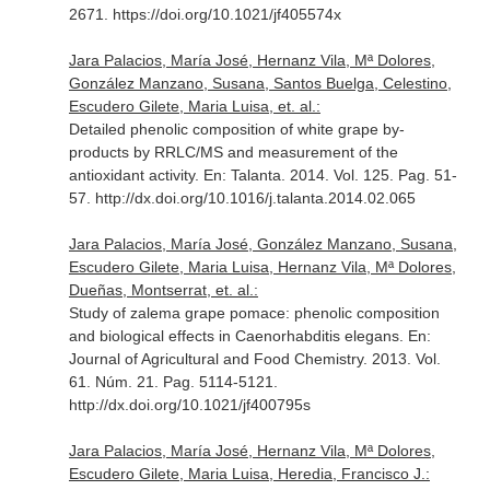
2671. https://doi.org/10.1021/jf405574x
Jara Palacios, María José, Hernanz Vila, Mª Dolores,
González Manzano, Susana, Santos Buelga, Celestino,
Escudero Gilete, Maria Luisa, et. al.:
Detailed phenolic composition of white grape by-
products by RRLC/MS and measurement of the
antioxidant activity.
En: Talanta
. 2014. Vol. 125. Pag. 51-
57. http://dx.doi.org/10.1016/j.talanta.2014.02.065
Jara Palacios, María José, González Manzano, Susana,
Escudero Gilete, Maria Luisa, Hernanz Vila, Mª Dolores,
Dueñas, Montserrat, et. al.:
Study of zalema grape pomace: phenolic composition
and biological effects in Caenorhabditis elegans.
En:
Journal of Agricultural and Food Chemistry
. 2013. Vol.
61. Núm. 21. Pag. 5114-5121.
http://dx.doi.org/10.1021/jf400795s
Jara Palacios, María José, Hernanz Vila, Mª Dolores,
Escudero Gilete, Maria Luisa, Heredia, Francisco J.: