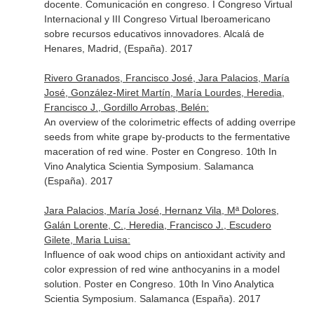
docente. Comunicación en congreso. I Congreso Virtual
Internacional y III Congreso Virtual Iberoamericano
sobre recursos educativos innovadores. Alcalá de
Henares, Madrid, (España). 2017
Rivero Granados, Francisco José, Jara Palacios, María
José, González-Miret Martín, María Lourdes, Heredia,
Francisco J., Gordillo Arrobas, Belén:
An overview of the colorimetric effects of adding overripe
seeds from white grape by-products to the fermentative
maceration of red wine. Poster en Congreso. 10th In
Vino Analytica Scientia Symposium. Salamanca
(España). 2017
Jara Palacios, María José, Hernanz Vila, Mª Dolores,
Galán Lorente, C., Heredia, Francisco J., Escudero
Gilete, Maria Luisa:
Influence of oak wood chips on antioxidant activity and
color expression of red wine anthocyanins in a model
solution. Poster en Congreso. 10th In Vino Analytica
Scientia Symposium. Salamanca (España). 2017