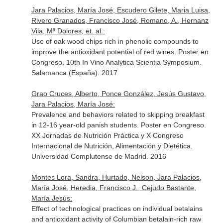
Jara Palacios, María José, Escudero Gilete, Maria Luisa,
Rivero Granados, Francisco José, Romano, A., Hernanz
Vila, Mª Dolores, et. al.:
Use of oak wood chips rich in phenolic compounds to
improve the antioxidant potential of red wines. Poster en
Congreso. 10th In Vino Analytica Scientia Symposium.
Salamanca (España). 2017
Grao Cruces, Alberto, Ponce González, Jesús Gustavo,
Jara Palacios, María José:
Prevalence and behaviors related to skipping breakfast
in 12-16 year-old panish students. Poster en Congreso.
XX Jornadas de Nutrición Práctica y X Congreso
Internacional de Nutrición, Alimentación y Dietética.
Universidad Complutense de Madrid. 2016
Montes Lora, Sandra, Hurtado, Nelson, Jara Palacios,
María José, Heredia, Francisco J., Cejudo Bastante,
María Jesús:
Effect of technological practices on individual betalains
and antioxidant activity of Columbian betalain-rich raw