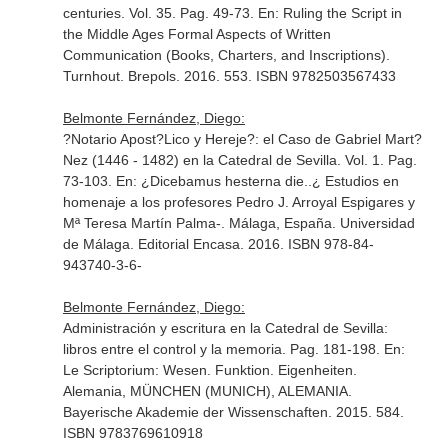
centuries. Vol. 35. Pag. 49-73.
En: Ruling the Script in
the Middle Ages Formal Aspects of Written
Communication (Books, Charters, and Inscriptions)
.
Turnhout. Brepols. 2016. 553. ISBN 9782503567433
Belmonte Fernández, Diego:
?Notario Apost?Lico y Hereje?: el Caso de Gabriel Mart?
Nez (1446 - 1482) en la Catedral de Sevilla. Vol. 1. Pag.
73-103.
En: ¿Dicebamus hesterna die..¿ Estudios en
homenaje a los profesores Pedro J. Arroyal Espigares y
Mª Teresa Martín Palma-
. Málaga, España. Universidad
de Málaga. Editorial Encasa. 2016. ISBN 978-84-
943740-3-6-
Belmonte Fernández, Diego:
Administración y escritura en la Catedral de Sevilla:
libros entre el control y la memoria. Pag. 181-198.
En:
Le Scriptorium: Wesen. Funktion. Eigenheiten
.
Alemania, MÜNCHEN (MUNICH), ALEMANIA.
Bayerische Akademie der Wissenschaften. 2015. 584.
ISBN 9783769610918