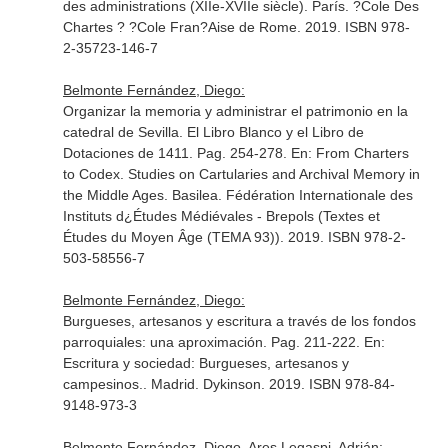
des administrations (XIIe-XVIIe siècle)
. París. ?Cole Des
Chartes ? ?Cole Fran?Aise de Rome. 2019. ISBN 978-
2-35723-146-7
Belmonte Fernández, Diego:
Organizar la memoria y administrar el patrimonio en la
catedral de Sevilla. El Libro Blanco y el Libro de
Dotaciones de 1411. Pag. 254-278.
En: From Charters
to Codex. Studies on Cartularies and Archival Memory in
the Middle Ages
. Basilea. Fédération Internationale des
Instituts d¿Études Médiévales - Brepols (Textes et
Études du Moyen Âge (TEMA 93)). 2019. ISBN 978-2-
503-58556-7
Belmonte Fernández, Diego:
Burgueses, artesanos y escritura a través de los fondos
parroquiales: una aproximación. Pag. 211-222.
En:
Escritura y sociedad: Burgueses, artesanos y
campesinos.
. Madrid. Dykinson. 2019. ISBN 978-84-
9148-973-3
Belmonte Fernández, Diego, Ares Legaspi, Adrián: