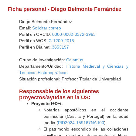
Ficha personal - Diego Belmonte Fernández
Diego Belmonte Fernández
Email:
Solicitar correo
Perfil en ORCID:
0000-0002-0372-3963
Perfil en WOS:
C-1209-2015
Perfil en Dialnet:
3653197
Grupo de Investigación:
Calamus
Departamento/Unidad:
Historia Medieval y Ciencias y
Técnicas Historiográficas
Situación profesional: Profesor Titular de Universidad
Responsable de los siguientes
proyectos/ayudas en la US:
Proyecto I+D+i:
Notarios apostólicos en el occidente
peninsular (Castilla y Portugal) en la edad
media (
PID2024-159167NA-I00
)
El patrimonio escondido de las collaciones
sevillanas: escritura, documentos y libros