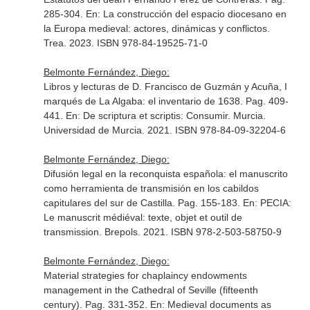
285-304.
En: La construcción del espacio diocesano en
la Europa medieval: actores, dinámicas y conflictos
.
Trea. 2023. ISBN 978-84-19525-71-0
Belmonte Fernández, Diego:
Libros y lecturas de D. Francisco de Guzmán y Acuña, I
marqués de La Algaba: el inventario de 1638. Pag. 409-
441.
En: De scriptura et scriptis: Consumir
. Murcia.
Universidad de Murcia. 2021. ISBN 978-84-09-32204-6
Belmonte Fernández, Diego:
Difusión legal en la reconquista española: el manuscrito
como herramienta de transmisión en los cabildos
capitulares del sur de Castilla. Pag. 155-183.
En: PECIA:
Le manuscrit médiéval: texte, objet et outil de
transmission
. Brepols. 2021. ISBN 978-2-503-58750-9
Belmonte Fernández, Diego:
Material strategies for chaplaincy endowments
management in the Cathedral of Seville (fifteenth
century). Pag. 331-352.
En: Medieval documents as