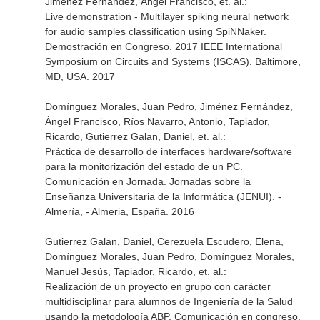
Jiménez Fernández, Ángel Francisco, et. al.:
Live demonstration - Multilayer spiking neural network
for audio samples classification using SpiNNaker.
Demostración en Congreso. 2017 IEEE International
Symposium on Circuits and Systems (ISCAS). Baltimore,
MD, USA. 2017
Domínguez Morales, Juan Pedro, Jiménez Fernández,
Ángel Francisco, Ríos Navarro, Antonio, Tapiador,
Ricardo, Gutierrez Galan, Daniel, et. al.:
Práctica de desarrollo de interfaces hardware/software
para la monitorización del estado de un PC.
Comunicación en Jornada. Jornadas sobre la
Enseñanza Universitaria de la Informática (JENUI). -
Almería, - Almeria, España. 2016
Gutierrez Galan, Daniel, Cerezuela Escudero, Elena,
Domínguez Morales, Juan Pedro, Domínguez Morales,
Manuel Jesús, Tapiador, Ricardo, et. al.:
Realización de un proyecto en grupo con carácter
multidisciplinar para alumnos de Ingeniería de la Salud
usando la metodología ABP. Comunicación en congreso.