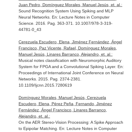
Juan Pedro, Domínguez Morales, Manuel Jesús, et. al.:
Sound Recognition System Using Spiking and MLP
Neural Networks.
En: Lecture Notes in Computer
Science
. 2016. Pag. 363-371. 10.1007/978-3-319-
44781-0_43
Cerezuela Escudero, Elena, Jiménez Fernández, Ángel
Francisco, Paz Vicente, Rafael, Domínguez Morales,
Manuel Jesús, Linares Barranco, Alejandro, et. al.:
Musical notes classification with Neuromorphic Auditory
System for FPGA and a Convolutional Spiking Layer.
En:
Proceedings of International Joint Conference on Neural
Networks
. 2015. Pag. 2374-2381.
10.1109/Ijcnn.2015.7280619
Domínguez Morales, Manuel Jesús, Cerezuela
Escudero, Elena, Pérez Peña, Fernando, Jiménez
Fernández, Ángel Francisco, Linares Barranco,
Alejandro, et. al.:
On the AER Stereo-Vision Processing: A Spike Approach
to Epipolar Matching.
En: Lecture Notes in Computer