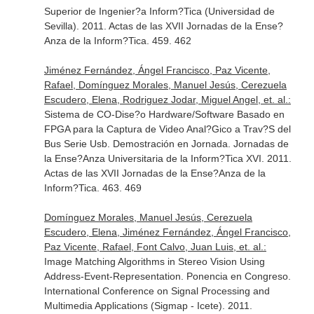
Superior de Ingenier?a Inform?Tica (Universidad de
Sevilla). 2011. Actas de las XVII Jornadas de la Ense?
Anza de la Inform?Tica. 459. 462
Jiménez Fernández, Ángel Francisco, Paz Vicente,
Rafael, Domínguez Morales, Manuel Jesús, Cerezuela
Escudero, Elena, Rodriguez Jodar, Miguel Angel, et. al.:
Sistema de CO-Dise?o Hardware/Software Basado en
FPGA para la Captura de Video Anal?Gico a Trav?S del
Bus Serie Usb. Demostración en Jornada. Jornadas de
la Ense?Anza Universitaria de la Inform?Tica XVI. 2011.
Actas de las XVII Jornadas de la Ense?Anza de la
Inform?Tica. 463. 469
Domínguez Morales, Manuel Jesús, Cerezuela
Escudero, Elena, Jiménez Fernández, Ángel Francisco,
Paz Vicente, Rafael, Font Calvo, Juan Luis, et. al.:
Image Matching Algorithms in Stereo Vision Using
Address-Event-Representation. Ponencia en Congreso.
International Conference on Signal Processing and
Multimedia Applications (Sigmap - Icete). 2011.