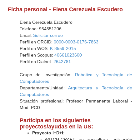
Ficha personal - Elena Cerezuela Escudero
Elena Cerezuela Escudero
Telefono: 954551206
Email:
Solicitar correo
Perfil en ORCID:
0000-0003-0176-7863
Perfil en WOS:
K-8559-2015
Perfil en Scopus:
40661023600
Perfil en Dialnet:
2642781
Grupo de Investigación:
Robotica y Tecnología de
Computadores
Departamento/Unidad:
Arquitectura y Tecnología de
Computadores
Situación profesional: Profesor Permanente Laboral -
Mod. PCD
Participa en los siguientes
proyectos/ayudas en la US:
Proyecto I+D+i:
WITCH-CRAFT en agricultura: aplicación