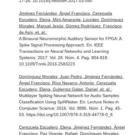
17-26. 10.1016/j.neucom.2017.03.090
Jiménez Fernández, Ángel Francisco, Cerezuela
Escudero, Elena, Miró Amarante, Lourdes, Domínguez
Morales, Manuel Jesús, Gómez Rodríguez, Francisco
de Asís, et. al.:
A Binaural Neuromorphic Auditory Sensor for FPGA: A
Spike Signal Processing Approach.
En: IEEE
Transactions on Neural Networks and Learning
Systems
. 2017. Vol. 28. Núm. 4. Pag. 804-818.
10.1109/Tnnls.2016.2583223
Domínguez Morales, Juan Pedro, Jiménez Fernández,
Ángel Francisco, Ríos Navarro, Antonio, Cerezuela
Escudero, Elena, Gutierrez Galan, Daniel, et. al.:
Multilayer Spiking Neural Network for Audio Samples
Classification Using SpiNNaker.
En: Lecture Notes in
Computer Science
. 2016. Vol. 9886. Núm. 1. Pag. 45-
53. https://doi.org/10.1007/978-3-319-44778-0_6
Cerezuela Escudero, Elena, Jiménez Fernández, Ángel
Francisco, Paz Vicente, Rafael, Domínguez Morales,