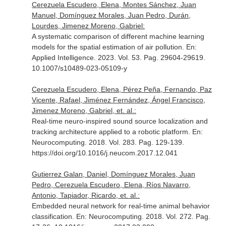
Cerezuela Escudero, Elena, Montes Sánchez, Juan
Manuel, Domínguez Morales, Juan Pedro, Durán,
Lourdes, Jimenez Moreno, Gabriel:
A systematic comparison of different machine learning
models for the spatial estimation of air pollution.
En:
Applied Intelligence
. 2023. Vol. 53. Pag. 29604-29619.
10.1007/s10489-023-05109-y
Cerezuela Escudero, Elena, Pérez Peña, Fernando, Paz
Vicente, Rafael, Jiménez Fernández, Ángel Francisco,
Jimenez Moreno, Gabriel, et. al.:
Real-time neuro-inspired sound source localization and
tracking architecture applied to a robotic platform.
En:
Neurocomputing
. 2018. Vol. 283. Pag. 129-139.
https://doi.org/10.1016/j.neucom.2017.12.041
Gutierrez Galan, Daniel, Domínguez Morales, Juan
Pedro, Cerezuela Escudero, Elena, Ríos Navarro,
Antonio, Tapiador, Ricardo, et. al.:
Embedded neural network for real-time animal behavior
classification.
En: Neurocomputing
. 2018. Vol. 272. Pag.