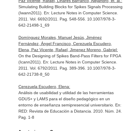
Paz Vicente, Rafael, Linares Barranco, Alejandro, et. al.:
Simulating Building Blocks for Spikes Signals Processing
(Iwann2011).
En: Lecture Notes in Computer Science
.
2011. Vol. 6692/2011. Pag. 548-556. 10.1007/978-3-
642-21498-1_69
Domínguez Morales, Manuel Jesús, Jiménez
Fernández, Ángel Francisco, Cerezuela Escudero,
Elena, Paz Vicente, Rafael, Jimenez Moreno, Gabriel:
On the Designing of Spikes Band-Pass Filters for FPGA
(Icann2011).
En: Lecture Notes in Computer Science
.
2011. Vol. 6792/2011. Pag. 389-396. 10.1007/978-3-
642-21738-8_50
Cerezuela Escudero, Elena:
Análisis de usabilidad y utilidad de las herramientas
GDUS+ y LAMS para el diseño pedagógico en un
entorno de enseñanza semipresencial universitario.
En:
RED: Revista de Educación a Distancia
. 2010. Núm. 24.
Pag. 1-8