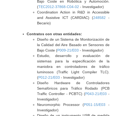
Bajo Coste en Robótica y Automoción.
(
TEC2012-37868-C04-02
- Investigador)
Coordination Action in R&D in Accessible
and Assistive ICT (CARDIAC) (
248582
-
Becario)
Contratos con otras entidades:
Diseño de un Sistema de Monitorización de
la Calidad del Aire Basado en Sensores de
Bajo Coste (
P009-21/E03
- Investigador)
Estudio, desarrollo y evaluación de
sistemas para la especificación de la
maniobra en controladores de tráfico
luminosos (Traffic Light Compiler TLC).
(
P012-21/E03
- Investigador)
Diseño Hardware de Controladores
Semafóricos para Tráfico Rodado (PCB
Traffic Controller - PCBTC) (
P043-21/E03
-
Investigador)
Neuromorphic Processor (
P051-15/E03
-
Investigador)
Diseño de un instrumento USB de medida