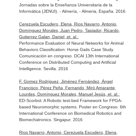
Jornadas sobre la Enseñanza Universitaria de la
Informática (JENUI). - Almería, - Almeria, España. 2016
Cerezuela Escudero, Elena, Ríos Navarro, Antonio,
Domínguez Morales, Juan Pedro, Tapiador, Ricardo,
Gutierrez Galan, Daniel, et. al.:
Performance Evaluation of Neural Networks for Animal
Behaviors Classification: Horse Gaits Case Study.
Comunicación en congreso. DCAI 13th International
Conference on Distributed Computing and Artificial
Intelligence. Sevilla. 2016
F. Gomez Rodriguez, Jiménez Fernández, Ángel
Francisco, Pérez Peña, Fernando, Miró Amarante,
Lourdes, Domínguez Morales, Manuel Jesús, et. al.:
ED-Scorbot: A Robotic test-bed Framework for FPGA-
based Neuromorphic systems. Poster en Congreso. 6th
International Conference on Biomedical Robotics and
Biomechatronics. Singapur. 2016
Ríos Navarro, Antonio, Cerezuela Escudero, Elena,