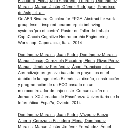
Escudero, Elena, Miró Amarante, Lourdes, Domínguez
Morales, Manuel Jesús, Gómez Rodríguez, Francisco
de Asís, et. al.:
On AER Binaural Cochlea for FPGA: Abstract for work-
group Insect-inspired neuromorphic behaving
systems:'pro et contra'. Poster en Taller de trabajo.
CapoCaccia Cognitive Neuromorphic Engineering
Workshop. Capocaccia, Italia. 2014
Domínguez Morales, Juan Pedro, Domínguez Morales,
Manuel Jesús, Cerezuela Escudero, Elena, Rivas Pérez,
Manuel, Jiménez Fernández, Ángel Francisco, et. al.:
Aprendizaje progresivo basado en proyectos en el
ámbito de la Ingeniería Biomédica: diseño, construcción
y programación de un ECG basado en un
microcontrolador de bajo coste. Comunicación en
Jornada. XX Jornadas de Enseñanza Universitaria de la
Informática. Espa?a, Oviedo. 2014
Domínguez Morales, Juan Pedro, Vázquez Baeza,
Alberto, Cerezuela Escudero, Elena, Domínguez
Morales, Manuel Jesús, Jiménez Fernández, Ángel