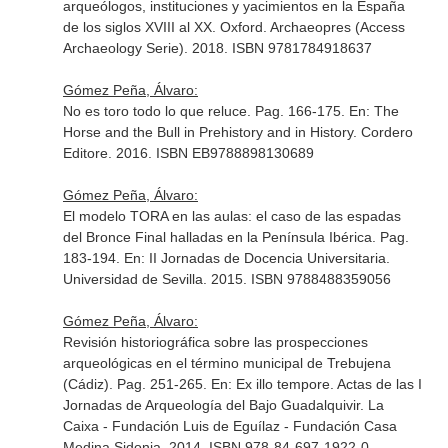
arqueólogos, instituciones y yacimientos en la España
de los siglos XVIII al XX
. Oxford. Archaeopres (Access
Archaeology Serie). 2018. ISBN 9781784918637
Gómez Peña, Álvaro:
No es toro todo lo que reluce. Pag. 166-175.
En: The
Horse and the Bull in Prehistory and in History
. Cordero
Editore. 2016. ISBN EB9788898130689
Gómez Peña, Álvaro:
El modelo TORA en las aulas: el caso de las espadas
del Bronce Final halladas en la Península Ibérica. Pag.
183-194.
En: II Jornadas de Docencia Universitaria
.
Universidad de Sevilla. 2015. ISBN 9788488359056
Gómez Peña, Álvaro:
Revisión historiográfica sobre las prospecciones
arqueológicas en el término municipal de Trebujena
(Cádiz). Pag. 251-265.
En: Ex illo tempore. Actas de las I
Jornadas de Arqueología del Bajo Guadalquivir
. La
Caixa - Fundación Luis de Eguílaz - Fundación Casa
Medina Sidonia. 2014. ISBN 978-84-697-1922-0