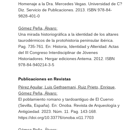
Homenaje a la Dra. Mercedes Vegas
. Universidad de C?
Diz. Servicio de Publicaciones. 2013. ISBN 978-84-
9828-401-0
Gómez Peña, Álvaro:
Una mirada historiográfica a la identidad de los altares
taurodérmicos de la protohistoria peninsular ibérica.
Pag. 735-761.
En: Historia, Identidad y Alteridad. Actas
del III Congreso Interdisciplinar de Jóvenes
Historiadores
. Hergar ediciones Antema. 2012. ISBN
978-84-940214-3-5
Publicaciones en Revistas
Pérez Aguilar, Luis Gethsemani, Ruiz Prieto, Enrique,
Gómez Peña, Álvaro:
El poblamiento romano y tardoantiguo de El Cuervo
(Sevilla, España).
En: Onoba. Revista de Arqueología y
Antigüedad
. 2023. Núm. 11. Pag. 143-168.
https://doi.org/10.33776/onoba.vi11.7703
Gómez Peña, Álvaro: