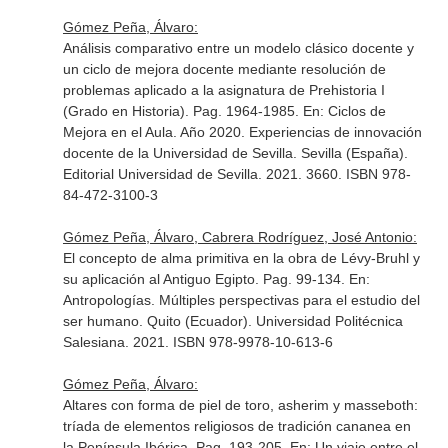
Gómez Peña, Álvaro:
Análisis comparativo entre un modelo clásico docente y
un ciclo de mejora docente mediante resolución de
problemas aplicado a la asignatura de Prehistoria I
(Grado en Historia). Pag. 1964-1985.
En: Ciclos de
Mejora en el Aula. Año 2020. Experiencias de innovación
docente de la Universidad de Sevilla
. Sevilla (España).
Editorial Universidad de Sevilla. 2021. 3660. ISBN 978-
84-472-3100-3
Gómez Peña, Álvaro, Cabrera Rodríguez, José Antonio:
El concepto de alma primitiva en la obra de Lévy-Bruhl y
su aplicación al Antiguo Egipto. Pag. 99-134.
En:
Antropologías. Múltiples perspectivas para el estudio del
ser humano
. Quito (Ecuador). Universidad Politécnica
Salesiana. 2021. ISBN 978-9978-10-613-6
Gómez Peña, Álvaro:
Altares con forma de piel de toro, asherim y masseboth:
tríada de elementos religiosos de tradición cananea en
la Península Ibérica. Pag. 193-205.
En: Un viaje entre el