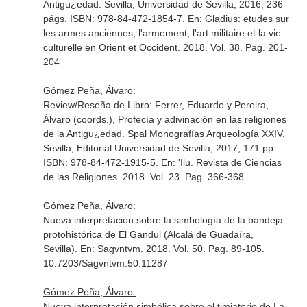
Antigu¿edad. Sevilla, Universidad de Sevilla, 2016, 236
págs. ISBN: 978-84-472-1854-7.
En: Gladius: etudes sur
les armes anciennes, l'armement, l'art militaire et la vie
culturelle en Orient et Occident
. 2018. Vol. 38. Pag. 201-
204
Gómez Peña, Álvaro:
Review/Reseña de Libro: Ferrer, Eduardo y Pereira,
Álvaro (coords.), Profecía y adivinación en las religiones
de la Antigu¿edad. Spal Monografías Arqueología XXIV.
Sevilla, Editorial Universidad de Sevilla, 2017, 171 pp.
ISBN: 978-84-472-1915-5.
En: 'Ilu. Revista de Ciencias
de las Religiones
. 2018. Vol. 23. Pag. 366-368
Gómez Peña, Álvaro:
Nueva interpretación sobre la simbología de la bandeja
protohistórica de El Gandul (Alcalá de Guadaíra,
Sevilla).
En: Sagvntvm
. 2018. Vol. 50. Pag. 89-105.
10.7203/Sagvntvm.50.11287
Gómez Peña, Álvaro:
Nueva interpretación simbólica sobre el timiaterio de La