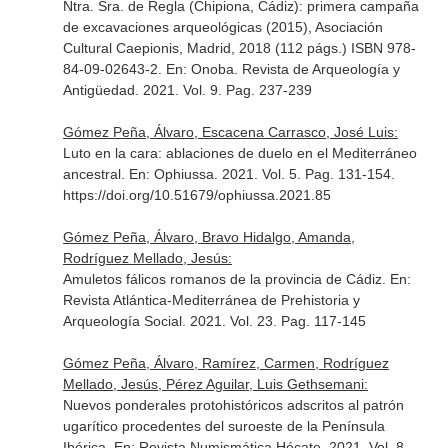
Ntra. Sra. de Regla (Chipiona, Cádiz): primera campaña
de excavaciones arqueológicas (2015), Asociación
Cultural Caepionis, Madrid, 2018 (112 págs.) ISBN 978-
84-09-02643-2.
En: Onoba. Revista de Arqueología y
Antigüedad
. 2021. Vol. 9. Pag. 237-239
Gómez Peña, Álvaro, Escacena Carrasco, José Luis:
Luto en la cara: ablaciones de duelo en el Mediterráneo
ancestral.
En: Ophiussa
. 2021. Vol. 5. Pag. 131-154.
https://doi.org/10.51679/ophiussa.2021.85
Gómez Peña, Álvaro, Bravo Hidalgo, Amanda,
Rodríguez Mellado, Jesús:
Amuletos fálicos romanos de la provincia de Cádiz.
En:
Revista Atlántica-Mediterránea de Prehistoria y
Arqueología Social
. 2021. Vol. 23. Pag. 117-145
Gómez Peña, Álvaro, Ramírez, Carmen, Rodríguez
Mellado, Jesús, Pérez Aguilar, Luis Gethsemani:
Nuevos ponderales protohistóricos adscritos al patrón
ugarítico procedentes del suroeste de la Península
Ibérica.
En: Revista Numismática Hécate
. 2021. Vol. 8.