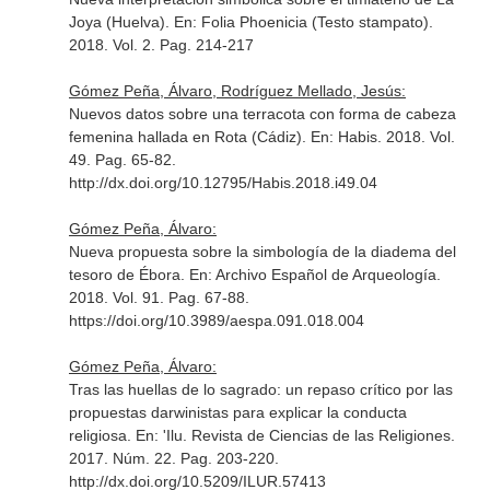
Joya (Huelva).
En: Folia Phoenicia (Testo stampato)
.
2018. Vol. 2. Pag. 214-217
Gómez Peña, Álvaro, Rodríguez Mellado, Jesús:
Nuevos datos sobre una terracota con forma de cabeza
femenina hallada en Rota (Cádiz).
En: Habis
. 2018. Vol.
49. Pag. 65-82.
http://dx.doi.org/10.12795/Habis.2018.i49.04
Gómez Peña, Álvaro:
Nueva propuesta sobre la simbología de la diadema del
tesoro de Ébora.
En: Archivo Español de Arqueología
.
2018. Vol. 91. Pag. 67-88.
https://doi.org/10.3989/aespa.091.018.004
Gómez Peña, Álvaro:
Tras las huellas de lo sagrado: un repaso crítico por las
propuestas darwinistas para explicar la conducta
religiosa.
En: 'Ilu. Revista de Ciencias de las Religiones
.
2017. Núm. 22. Pag. 203-220.
http://dx.doi.org/10.5209/ILUR.57413