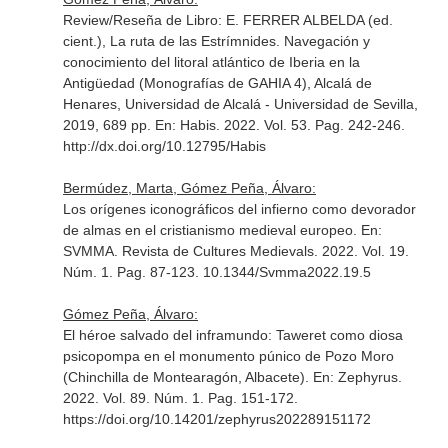
Review/Reseña de Libro: E. FERRER ALBELDA (ed.
cient.), La ruta de las Estrímnides. Navegación y
conocimiento del litoral atlántico de Iberia en la
Antigüedad (Monografías de GAHIA 4), Alcalá de
Henares, Universidad de Alcalá - Universidad de Sevilla,
2019, 689 pp.
En: Habis
. 2022. Vol. 53. Pag. 242-246.
http://dx.doi.org/10.12795/Habis
Bermúdez, Marta, Gómez Peña, Álvaro:
Los orígenes iconográficos del infierno como devorador
de almas en el cristianismo medieval europeo.
En:
SVMMA. Revista de Cultures Medievals
. 2022. Vol. 19.
Núm. 1. Pag. 87-123. 10.1344/Svmma2022.19.5
Gómez Peña, Álvaro:
El héroe salvado del inframundo: Taweret como diosa
psicopompa en el monumento púnico de Pozo Moro
(Chinchilla de Montearagón, Albacete).
En: Zephyrus
.
2022. Vol. 89. Núm. 1. Pag. 151-172.
https://doi.org/10.14201/zephyrus202289151172