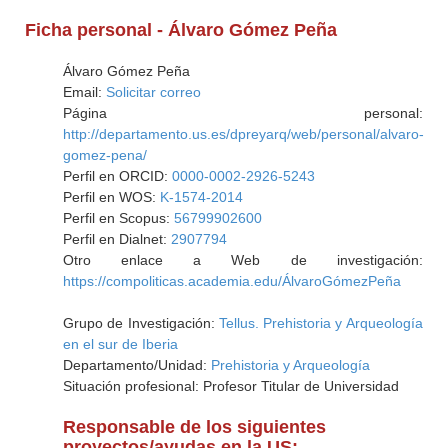
Ficha personal - Álvaro Gómez Peña
Álvaro Gómez Peña
Email:
Solicitar correo
Página personal:
http://departamento.us.es/dpreyarq/web/personal/alvaro-
gomez-pena/
Perfil en ORCID:
0000-0002-2926-5243
Perfil en WOS:
K-1574-2014
Perfil en Scopus:
56799902600
Perfil en Dialnet:
2907794
Otro enlace a Web de investigación:
https://compoliticas.academia.edu/ÁlvaroGómezPeña
Grupo de Investigación:
Tellus. Prehistoria y Arqueología
en el sur de Iberia
Departamento/Unidad:
Prehistoria y Arqueología
Situación profesional: Profesor Titular de Universidad
Responsable de los siguientes
proyectos/ayudas en la US: