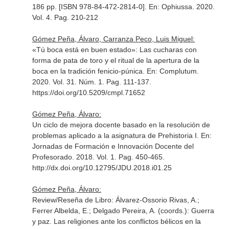
186 pp. [ISBN 978-84-472-2814-0].
En: Ophiussa
. 2020.
Vol. 4. Pag. 210-212
Gómez Peña, Álvaro, Carranza Peco, Luis Miguel:
«Tú boca está en buen estado»: Las cucharas con
forma de pata de toro y el ritual de la apertura de la
boca en la tradición fenicio-púnica.
En: Complutum
.
2020. Vol. 31. Núm. 1. Pag. 111-137.
https://doi.org/10.5209/cmpl.71652
Gómez Peña, Álvaro:
Un ciclo de mejora docente basado en la resolución de
problemas aplicado a la asignatura de Prehistoria I.
En:
Jornadas de Formación e Innovación Docente del
Profesorado
. 2018. Vol. 1. Pag. 450-465.
http://dx.doi.org/10.12795/JDU.2018.i01.25
Gómez Peña, Álvaro:
Review/Reseña de Libro: Álvarez-Ossorio Rivas, A.;
Ferrer Albelda, E.; Delgado Pereira, A. (coords.): Guerra
y paz. Las religiones ante los conflictos bélicos en la