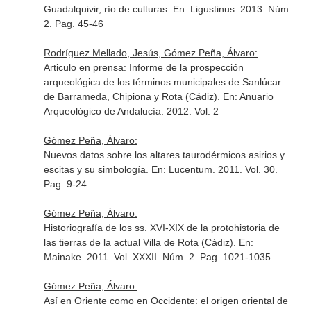
Guadalquivir, río de culturas.
En: Ligustinus
. 2013. Núm.
2. Pag. 45-46
Rodríguez Mellado, Jesús, Gómez Peña, Álvaro:
Articulo en prensa: Informe de la prospección
arqueológica de los términos municipales de Sanlúcar
de Barrameda, Chipiona y Rota (Cádiz).
En: Anuario
Arqueológico de Andalucía
. 2012. Vol. 2
Gómez Peña, Álvaro:
Nuevos datos sobre los altares taurodérmicos asirios y
escitas y su simbología.
En: Lucentum
. 2011. Vol. 30.
Pag. 9-24
Gómez Peña, Álvaro:
Historiografía de los ss. XVI-XIX de la protohistoria de
las tierras de la actual Villa de Rota (Cádiz).
En:
Mainake
. 2011. Vol. XXXII. Núm. 2. Pag. 1021-1035
Gómez Peña, Álvaro:
Así en Oriente como en Occidente: el origen oriental de