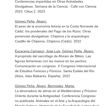
Conferencias impartidas en Otras Actividades
Divulgativas. Semana de la Ciencia - Café con Ciencia
2023. Citius 2. 2023
Gómez Peña, Álvaro:
El peso de la economía fenicia en la Costa Noroeste de
Cádiz: los ponderales del Pago de los Rizos. Otras
ponencias divulgativas. Chipiona y la arqueología.
Castillo de Chipiona, Chipiona (Cádiz). 2022
Escacena Carrasco, José Luis, Gómez Peña, Álvaro:
A propósito del sarcófago de Ahiram de Biblos. Las
figuras femeninas con las manos en los pechos.
Comunicación en congreso. X Congreso Internacional
de Estudios Fenicios y Púnicos. Santa Eulalia del Río
(Ibiza, Islas Baleares, España). 2022
Gómez Peña, Álvaro, Bermúdez, Marta:
La devoradora de almas en el Mediterráneo y Próximo
Oriente durante la Antigüedad. Conferencia Congreso
no publicada. Animales en el Arte y la Arqueología del
Mundo Antiguo. Hemiciclo de la Facultad de Letras de la