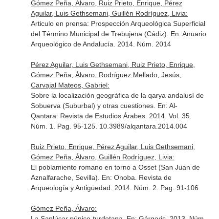
Gómez Peña, Álvaro, Ruiz Prieto, Enrique, Pérez
Aguilar, Luis Gethsemani, Guillén Rodríguez, Livia:
Articulo en prensa: Prospección Arqueológica Superficial
del Término Municipal de Trebujena (Cádiz).
En: Anuario
Arqueológico de Andalucía
. 2014. Núm. 2014
Pérez Aguilar, Luis Gethsemani, Ruiz Prieto, Enrique,
Gómez Peña, Álvaro, Rodríguez Mellado, Jesús,
Carvajal Mateos, Gabriel:
Sobre la localización geográfica de la qarya andalusí de
Sobuerva (Suburbal) y otras cuestiones.
En: Al-
Qantara: Revista de Estudios Árabes
. 2014. Vol. 35.
Núm. 1. Pag. 95-125. 10.3989/alqantara.2014.004
Ruiz Prieto, Enrique, Pérez Aguilar, Luis Gethsemani,
Gómez Peña, Álvaro, Guillén Rodríguez, Livia:
El poblamiento romano en torno a Osset (San Juan de
Aznalfarache, Sevilla).
En: Onoba. Revista de
Arqueología y Antigüedad
. 2014. Núm. 2. Pag. 91-106
Gómez Peña, Álvaro:
La Sanlúcar púnico-turdetana.
En: Gárgoris
. 2013. Núm.