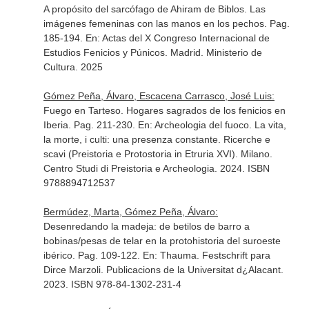
A propósito del sarcófago de Ahiram de Biblos. Las
imágenes femeninas con las manos en los pechos. Pag.
185-194.
En: Actas del X Congreso Internacional de
Estudios Fenicios y Púnicos
. Madrid. Ministerio de
Cultura. 2025
Gómez Peña, Álvaro, Escacena Carrasco, José Luis:
Fuego en Tarteso. Hogares sagrados de los fenicios en
Iberia. Pag. 211-230.
En: Archeologia del fuoco. La vita,
la morte, i culti: una presenza constante. Ricerche e
scavi (Preistoria e Protostoria in Etruria XVI)
. Milano.
Centro Studi di Preistoria e Archeologia. 2024. ISBN
9788894712537
Bermúdez, Marta, Gómez Peña, Álvaro:
Desenredando la madeja: de betilos de barro a
bobinas/pesas de telar en la protohistoria del suroeste
ibérico. Pag. 109-122.
En: Thauma. Festschrift para
Dirce Marzoli
. Publicacions de la Universitat d¿Alacant.
2023. ISBN 978-84-1302-231-4