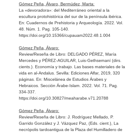
Gómez Peña, Álvaro, Bermúdez, Marta:
La «devoradora»: del Mediterráneo oriental a la
escultura protohistórica del sur de la península ibérica.
En: Cuadernos de Prehistoria y Arqueología
. 2022. Vol.
48. Núm. 1. Pag. 105-140.
https://doi.org/10.15366/cupauam2022.48.1.004
Gómez Peña, Álvaro:
Review/Reseña de Libro: DELGADO PÉREZ, María
Mercedes y PÉREZ-AGUILAR, Luis-Gethsemaní (dirs.
cients.). Economía y trabajo. Las bases materiales de la
vida en al-Andalus. Sevilla: Ediciones Alfar, 2019, 320
páginas.
En: Miscelánea de Estudios Árabes y
Hebraicos. Sección Árabe-Islam
. 2022. Vol. 71. Pag.
334-337.
https://doi.org/10.30827/meaharabe.v71.20788
Gómez Peña, Álvaro:
Review/Reseña de Libro: J. Rodríguez Mellado, P.
Garrido González y J. Vázquez Paz, (Eds. cient.), La
necrópolis tardoantigua de la Plaza del Humilladero de