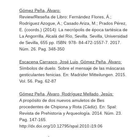
Gómez Peña, Álvaro:
Review/Reseña de Libro: Fernández Flores, Á.;
Rodríguez Azogue, A.; Casado Ariza, M.; Prados Pérez,
E. (coords.) (2014): La necrópolis de época tartésica de
La Angorrilla. Alcalá del Río, Sevilla. Sevilla, Universidad
de Sevilla, 655 pp. ISBN: 978- 84-472-1557-7. 2017.
Núm. 26. Pag. 348-350
Escacena Carrasco, José Luis, Gómez Peña, Álvaro:
Símbolos de duelo. Sobre el mensaje de las máscaras
gesticulantes fenicias.
En: Madrider Mitteilungen
. 2015.
Vol. 56. Pag. 62-87
Gómez Peña, Álvaro, Rodríguez Mellado, Jesús:
A propósito de dos nuevos amuletos de Bes
procedentes de Chipiona y Rota (Cádiz).
En: Spal:
Revista de Prehistoria y Arqueología
. 2014. Núm. 23.
Pag. 147-165.
http://dx.doi.org/10.12795/spal.2010.i19.06