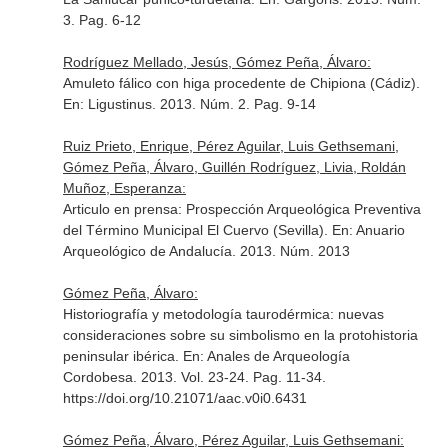
3. Pag. 6-12
Rodríguez Mellado, Jesús, Gómez Peña, Álvaro:
Amuleto fálico con higa procedente de Chipiona (Cádiz).
En: Ligustinus
. 2013. Núm. 2. Pag. 9-14
Ruiz Prieto, Enrique, Pérez Aguilar, Luis Gethsemani,
Gómez Peña, Álvaro, Guillén Rodríguez, Livia, Roldán
Muñoz, Esperanza:
Articulo en prensa: Prospección Arqueológica Preventiva
del Término Municipal El Cuervo (Sevilla).
En: Anuario
Arqueológico de Andalucía
. 2013. Núm. 2013
Gómez Peña, Álvaro:
Historiografía y metodología taurodérmica: nuevas
consideraciones sobre su simbolismo en la protohistoria
peninsular ibérica.
En: Anales de Arqueología
Cordobesa
. 2013. Vol. 23-24. Pag. 11-34.
https://doi.org/10.21071/aac.v0i0.6431
Gómez Peña, Álvaro, Pérez Aguilar, Luis Gethsemani: