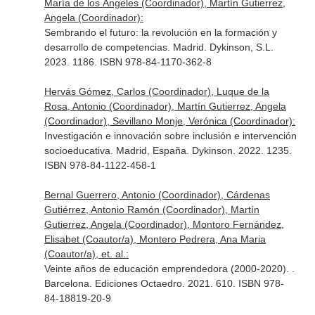
María de los Ángeles (Coordinador), Martín Gutierrez,
Angela (Coordinador):
Sembrando el futuro: la revolución en la formación y
desarrollo de competencias. Madrid. Dykinson, S.L.
2023. 1186. ISBN 978-84-1170-362-8
Hervás Gómez, Carlos (Coordinador), Luque de la
Rosa, Antonio (Coordinador), Martín Gutierrez, Angela
(Coordinador), Sevillano Monje, Verónica (Coordinador):
Investigación e innovación sobre inclusión e intervención
socioeducativa. Madrid, España. Dykinson. 2022. 1235.
ISBN 978-84-1122-458-1
Bernal Guerrero, Antonio (Coordinador), Cárdenas
Gutiérrez, Antonio Ramón (Coordinador), Martín
Gutierrez, Angela (Coordinador), Montoro Fernández,
Elisabet (Coautor/a), Montero Pedrera, Ana Maria
(Coautor/a), et. al.:
Veinte años de educación emprendedora (2000-2020). .
Barcelona. Ediciones Octaedro. 2021. 610. ISBN 978-
84-18819-20-9