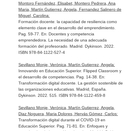
Montoro Fernández, Elisabet, Montero Pedrera, Ana
Maria, Martín Gutierrez, Angela, Fernandez Salinero de
Miguel, Carolina:
Formación docente: la capacidad de resiliencia como
elemento clave en el desarrollo del emprendimiento.
Pag. 59-77.
En: Docentes y competencia
emprendedora. La necesidad de una adecuada
formación del profesorado
. Madrid. Dykinson. 2022.
ISBN 978-84-1122-527-4
Sevillano Monje, Verónica, Martín Gutierrez, Angela:
Innovando en Educación Superior. Flipped Classroom y
el desarrollo de competencias. Pag. 14-38.
En:
Transformación digital docente. La gestión sostenible de
las organizaciones educativas
. Madrid, España.
Dykinson. 2022. 515. ISBN 978-84-1122-459-8
Sevillano Monje, Verónica, Martín Gutierrez, Angela,
Diaz Noguera, Maria Dolores, Hervás Gómez, Carlos:
Transformación digital durante el COVID-19 en
Educación Superior. Pag. 71-81.
En: Enfoques y