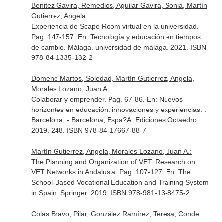
Benitez Gavira, Remedios, Aguilar Gavira, Sonia, Martín
Gutierrez, Angela:
Experiencia de Scape Room virtual en la universidad.
Pag. 147-157.
En: Tecnología y educación en tiempos
de cambio
. Málaga. universidad de málaga. 2021. ISBN
978-84-1335-132-2
Domene Martos, Soledad, Martín Gutierrez, Angela,
Morales Lozano, Juan A.:
Colaborar y emprender. Pag. 67-86.
En: Nuevos
horizontes en educación: innovaciones y experiencias
. .
Barcelona, - Barcelona, Espa?A. Ediciones Octaedro.
2019. 248. ISBN 978-84-17667-88-7
Martín Gutierrez, Angela, Morales Lozano, Juan A.:
The Planning and Organization of VET: Research on
VET Networks in Andalusia. Pag. 107-127.
En: The
School-Based Vocational Education and Training System
in Spain
. Springer. 2019. ISBN 978-981-13-8475-2
Colas Bravo, Pilar, González Ramírez, Teresa, Conde