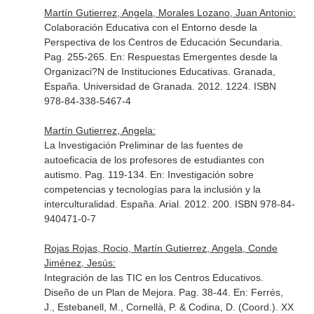
Martín Gutierrez, Angela, Morales Lozano, Juan Antonio:
Colaboración Educativa con el Entorno desde la
Perspectiva de los Centros de Educación Secundaria.
Pag. 255-265.
En: Respuestas Emergentes desde la
Organizaci?N de Instituciones Educativas
. Granada,
España. Universidad de Granada. 2012. 1224. ISBN
978-84-338-5467-4
Martín Gutierrez, Angela:
La Investigación Preliminar de las fuentes de
autoeficacia de los profesores de estudiantes con
autismo. Pag. 119-134.
En: Investigación sobre
competencias y tecnologías para la inclusión y la
interculturalidad
. España. Arial. 2012. 200. ISBN 978-84-
940471-0-7
Rojas Rojas, Rocio, Martín Gutierrez, Angela, Conde
Jiménez, Jesús:
Integración de las TIC en los Centros Educativos.
Diseño de un Plan de Mejora. Pag. 38-44.
En: Ferrés,
J., Estebanell, M., Cornellà, P. & Codina, D. (Coord.). XX