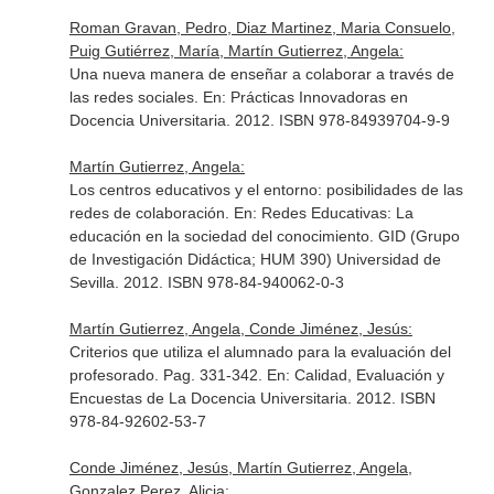
Roman Gravan, Pedro, Diaz Martinez, Maria Consuelo,
Puig Gutiérrez, María, Martín Gutierrez, Angela:
Una nueva manera de enseñar a colaborar a través de
las redes sociales.
En: Prácticas Innovadoras en
Docencia Universitaria
. 2012. ISBN 978-84939704-9-9
Martín Gutierrez, Angela:
Los centros educativos y el entorno: posibilidades de las
redes de colaboración.
En: Redes Educativas: La
educación en la sociedad del conocimiento
. GID (Grupo
de Investigación Didáctica; HUM 390) Universidad de
Sevilla. 2012. ISBN 978-84-940062-0-3
Martín Gutierrez, Angela, Conde Jiménez, Jesús:
Criterios que utiliza el alumnado para la evaluación del
profesorado. Pag. 331-342.
En: Calidad, Evaluación y
Encuestas de La Docencia Universitaria
. 2012. ISBN
978-84-92602-53-7
Conde Jiménez, Jesús, Martín Gutierrez, Angela,
Gonzalez Perez, Alicia: