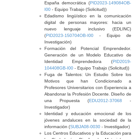
España democrática (
PID2023-149084OB-
I00
- Equipo Trabajo (Solicitud))
Edadismo lingüístico en la comunicación
digital de personas mayores: hacia un
nuevo lenguaje inclusivo (EDLINC)
(
PID2023-150704OB-I00
- Equipo de
Investigación)
Formación del Potencial Emprendedor.
Generación de un Modelo Educativo de
Identidad Emprendedora (
PID2019-
104408GB-I00
- Equipo Trabajo (Solicitud))
Fuga de Talentos: Un Estudio Sobre los
Motivos que han Condicionado a
Profesores Universitarios con Experiencia a
Abandonar la Profesión Docente. Diseño de
una Propuesta (
EDU2012-37068
-
Investigador)
Identidad y educación emocional de los
jóvenes andaluces en la sociedad de la
información (
SUBJA08-0030
- Investigador)
Los Centros Educativos y la Educación para