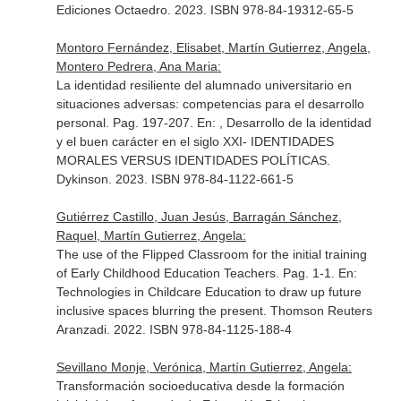
Ediciones Octaedro. 2023. ISBN 978-84-19312-65-5
Montoro Fernández, Elisabet, Martín Gutierrez, Angela,
Montero Pedrera, Ana Maria:
La identidad resiliente del alumnado universitario en
situaciones adversas: competencias para el desarrollo
personal. Pag. 197-207.
En: , Desarrollo de la identidad
y el buen carácter en el siglo XXI- IDENTIDADES
MORALES VERSUS IDENTIDADES POLÍTICAS
.
Dykinson. 2023. ISBN 978-84-1122-661-5
Gutiérrez Castillo, Juan Jesús, Barragán Sánchez,
Raquel, Martín Gutierrez, Angela:
The use of the Flipped Classroom for the initial training
of Early Childhood Education Teachers. Pag. 1-1.
En:
Technologies in Childcare Education to draw up future
inclusive spaces blurring the present
. Thomson Reuters
Aranzadi. 2022. ISBN 978-84-1125-188-4
Sevillano Monje, Verónica, Martín Gutierrez, Angela:
Transformación socioeducativa desde la formación