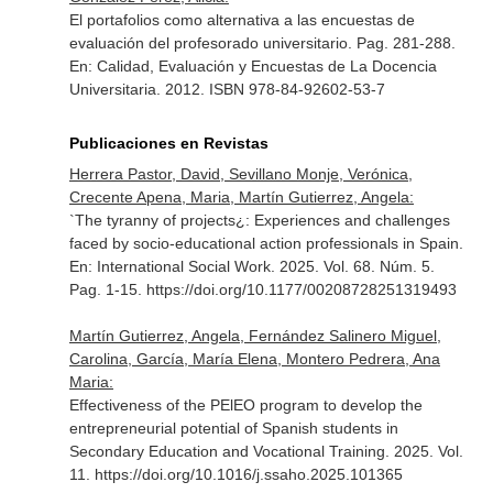
El portafolios como alternativa a las encuestas de
evaluación del profesorado universitario. Pag. 281-288.
En: Calidad, Evaluación y Encuestas de La Docencia
Universitaria
. 2012. ISBN 978-84-92602-53-7
Publicaciones en Revistas
Herrera Pastor, David, Sevillano Monje, Verónica,
Crecente Apena, Maria, Martín Gutierrez, Angela:
`The tyranny of projects¿: Experiences and challenges
faced by socio-educational action professionals in Spain.
En: International Social Work
. 2025. Vol. 68. Núm. 5.
Pag. 1-15. https://doi.org/10.1177/00208728251319493
Martín Gutierrez, Angela, Fernández Salinero Miguel,
Carolina, García, María Elena, Montero Pedrera, Ana
Maria:
Effectiveness of the PElEO program to develop the
entrepreneurial potential of Spanish students in
Secondary Education and Vocational Training. 2025. Vol.
11. https://doi.org/10.1016/j.ssaho.2025.101365