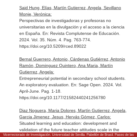
Said Hung, Elías, Martín Gutierrez, Angela, Sevillano
Monje, Verónica:
Perspectivas de investigadoras y profesoras no
universitarias en la divulgación y el acceso a la ciencia
en España.
En: Revista Complutense de Educación
.
2024. Vol. 35. Núm. 4. Pag. 763-774.
https://doi.org/10.5209/rced.89022
Bernal Guerrero, Antonio, Cárdenas Gutiérrez, Antonio
Ramón, Dominguez Quintero, Ana Maria, Martín
Gutierrez, Angela:
Entrepreneurial potential in secondary school students.
An exploratory evaluation.
En: Sage Open
. 2024. Vol.
April-June. Pag. 1-18.
https://doi.org/10.1177/21582440241256780
Diaz Noguera, Maria Dolores, Martín Gutierrez, Angela,
Garcia Jimenez, Jesus, Hervás Gómez, Carlos:
Situated learning and education: development and
validation of the future teacher attitudes scale in the
Vicerrectorado de Investigación. Universidad de Sevilla. Pabellón de Brasil. Paseo de las
application of augmented reality in the classroom.
En: