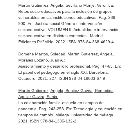
Martín Gutierrez, Angela, Sevillano Monje, Verónica:
Retos socio-educativos para la inclusión de grupos
vulnerables en las instituciones educativas. Pag. 289-
900.
En: Justicia social Género e intervención
socioeducativa. VOLUMEN II: Actualidad e intervención
socioeducativa en distintos contextos.
. Madrid.
Ediciones Pir?Mide. 2022. ISBN 978-84-368-4629-4
Domene Martos, Soledad, Martín Gutierrez, Angela,
Morales Lozano, Juan A.:
Asesoramiento y desarrollo profesional. Pag. 47-63.
En:
El papel del pedagogo en el siglo XXI
. Barcelona.
Octaedro. 2021. 227. ISBN 978-84-18083-67-9
Martín Gutierrez, Angela, Benitez Gavira, Remedios,
Aguilar Gavira, Sonia:
La colaboración familia-escuela en tiempos de
pandemia. Pag. 243-253.
En: Tecnología y educación en
tiempos de cambio
. Málaga. universidad de málaga.
2021. ISBN 978-84-1335-132-2