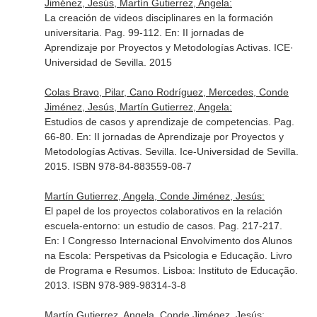
Jiménez, Jesús, Martín Gutierrez, Angela:
La creación de videos disciplinares en la formación
universitaria. Pag. 99-112.
En: II jornadas de
Aprendizaje por Proyectos y Metodologías Activas
. ICE·
Universidad de Sevilla. 2015
Colas Bravo, Pilar, Cano Rodríguez, Mercedes, Conde
Jiménez, Jesús, Martín Gutierrez, Angela:
Estudios de casos y aprendizaje de competencias. Pag.
66-80.
En: II jornadas de Aprendizaje por Proyectos y
Metodologías Activas
. Sevilla. Ice-Universidad de Sevilla.
2015. ISBN 978-84-883559-08-7
Martín Gutierrez, Angela, Conde Jiménez, Jesús:
El papel de los proyectos colaborativos en la relación
escuela-entorno: un estudio de casos. Pag. 217-217.
En: I Congresso Internacional Envolvimento dos Alunos
na Escola: Perspetivas da Psicologia e Educação. Livro
de Programa e Resumos
. Lisboa: Instituto de Educação.
2013. ISBN 978-989-98314-3-8
Martín Gutierrez, Angela, Conde Jiménez, Jesús: