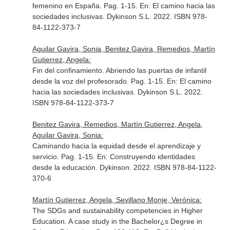
femenino en España. Pag. 1-15.
En: El camino hacia las
sociedades inclusivas
. Dykinson S.L. 2022. ISBN 978-
84-1122-373-7
Aguilar Gavira, Sonia, Benitez Gavira, Remedios, Martín
Gutierrez, Angela:
Fin del confinamiento. Abriendo las puertas de infantil
desde la voz del profesorado. Pag. 1-15.
En: El camino
hacia las sociedades inclusivas
. Dykinson S.L. 2022.
ISBN 978-84-1122-373-7
Benitez Gavira, Remedios, Martín Gutierrez, Angela,
Aguilar Gavira, Sonia:
Caminando hacia la equidad desde el aprendizaje y
servicio. Pag. 1-15.
En: Construyendo identidades
desde la educación
. Dykinson. 2022. ISBN 978-84-1122-
370-6
Martín Gutierrez, Angela, Sevillano Monje, Verónica:
The SDGs and sustainability competencies in Higher
Education. A case study in the Bachelor¿s Degree in