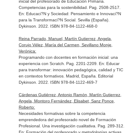
inicial del profesorado de Educación Primaria.
Competencias para la sostenibilidad. Pag. 2508-2517.
En: Educaci?N y Sociedad: Pensamiento e Innovaci?N
para la Transformaci?N Social
. Sevilla (España).
Dykinson. 2022. ISBN 978-84-1122-468-0
Reina Parrado, Manuel, Martín Gutierrez, Angela,
Corujo Vélez, María del Carmen, Sevillano Monje,
Verónica:
Programando con docentes en formación inicial: una
experiencia con Scratch. Pag. 2201-2209.
En: Educar
para transformar: innovación pedagógica, calidad y TIC
en contextos formativos
. Madrid, España. Editorial
Dykinson. 2022. ISBN 978-84-1122-469-7
Cárdenas Gutiérrez, Antonio Ramón, Martín Gutierrez,
Angela, Montoro Fernández, Elisabet, Sanz Ponce,
Roberto:
Necesidades formativas sobre la competencia
emprendedora del profesorado novel de Formación
Profesional. Una investigación cualitativa. Pag. 289-312.
En: Formación del profesorado y metodologías activas