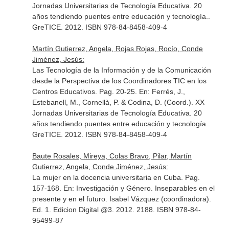
Jornadas Universitarias de Tecnología Educativa. 20
años tendiendo puentes entre educación y tecnología.
.
GreTICE. 2012. ISBN 978-84-8458-409-4
Martín Gutierrez, Angela, Rojas Rojas, Rocío, Conde
Jiménez, Jesús:
Las Tecnología de la Información y de la Comunicación
desde la Perspectiva de los Coordinadores TIC en los
Centros Educativos. Pag. 20-25.
En: Ferrés, J.,
Estebanell, M., Cornellà, P. & Codina, D. (Coord.). XX
Jornadas Universitarias de Tecnología Educativa. 20
años tendiendo puentes entre educación y tecnología.
.
GreTICE. 2012. ISBN 978-84-8458-409-4
Baute Rosales, Mireya, Colas Bravo, Pilar, Martín
Gutierrez, Angela, Conde Jiménez, Jesús:
La mujer en la docencia universitaria en Cuba. Pag.
157-168.
En: Investigación y Género. Inseparables en el
presente y en el futuro. Isabel Vázquez (coordinadora)
.
Ed. 1. Edicion Digital @3. 2012. 2188. ISBN 978-84-
95499-87