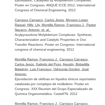
Epoxidation, Catalysed by Molybdenum Complexes.
Poster en Congreso. ANQUE ICCE 2012, International
Congress of Chemical Engineering. 2012
Carrasco Carrasco, Carlos Jesús, Moyano Lopez,
Raquel, Hills, Lily, Montilla Ramos, Francisco J., Pastor
Navarro, Antonio, et. al.:
Acylpyrazolone-Molybdenum Complexes: Synthesis,
Characterization and Catalytic Properties in Oxo
Transfer Reactions. Poster en Congreso. International
congress of chemical engineering. 2012
Montilla Ramos, Francisco J., Carrasco Carrasco,
Carlos Jesús, Galindo del Pozo, Agustin, Bobadilla
Baladrón, Luis Francisco, Odriozola Gordon, José
Antonio:
Epoxidación de olefinas en líquidos iónicos soportados
catalizada por complejos de molibdeno. Poster en
Congreso. XXX Reunión del Grupo Especializado de
Química Organometálica. Castell?N. 2012
Montilla Ramos, Francisco J., Carrasco Carrasco,