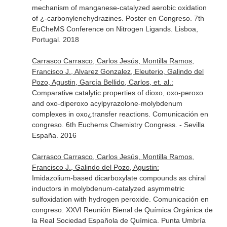
mechanism of manganese-catalyzed aerobic oxidation
of ¿-carbonylenehydrazines. Poster en Congreso. 7th
EuCheMS Conference on Nitrogen Ligands. Lisboa,
Portugal. 2018
Carrasco Carrasco, Carlos Jesús, Montilla Ramos,
Francisco J., Alvarez Gonzalez, Eleuterio, Galindo del
Pozo, Agustin, García Bellido, Carlos, et. al.:
Comparative catalytic properties of dioxo, oxo-peroxo
and oxo-diperoxo acylpyrazolone-molybdenum
complexes in oxo¿transfer reactions. Comunicación en
congreso. 6th Euchems Chemistry Congress. - Sevilla
España. 2016
Carrasco Carrasco, Carlos Jesús, Montilla Ramos,
Francisco J., Galindo del Pozo, Agustin:
Imidazolium-based dicarboxylate compounds as chiral
inductors in molybdenum-catalyzed asymmetric
sulfoxidation with hydrogen peroxide. Comunicación en
congreso. XXVI Reunión Bienal de Química Orgánica de
la Real Sociedad Española de Química. Punta Umbría