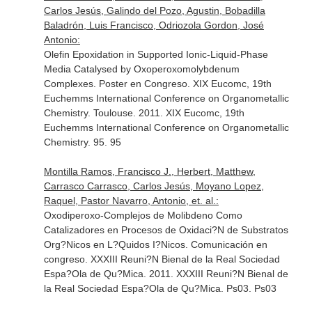
Carlos Jesús, Galindo del Pozo, Agustin, Bobadilla
Baladrón, Luis Francisco, Odriozola Gordon, José
Antonio:
Olefin Epoxidation in Supported Ionic-Liquid-Phase
Media Catalysed by Oxoperoxomolybdenum
Complexes. Poster en Congreso. XIX Eucomc, 19th
Euchemms International Conference on Organometallic
Chemistry. Toulouse. 2011. XIX Eucomc, 19th
Euchemms International Conference on Organometallic
Chemistry. 95. 95
Montilla Ramos, Francisco J., Herbert, Matthew,
Carrasco Carrasco, Carlos Jesús, Moyano Lopez,
Raquel, Pastor Navarro, Antonio, et. al.:
Oxodiperoxo-Complejos de Molibdeno Como
Catalizadores en Procesos de Oxidaci?N de Substratos
Org?Nicos en L?Quidos I?Nicos. Comunicación en
congreso. XXXIII Reuni?N Bienal de la Real Sociedad
Espa?Ola de Qu?Mica. 2011. XXXIII Reuni?N Bienal de
la Real Sociedad Espa?Ola de Qu?Mica. Ps03. Ps03