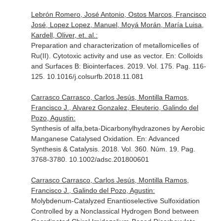
Lebrón Romero, José Antonio, Ostos Marcos, Francisco
José, Lopez Lopez, Manuel, Moyá Morán, María Luisa,
Kardell, Oliver, et. al.:
Preparation and characterization of metallomicelles of
Ru(II). Cytotoxic activity and use as vector.
En: Colloids
and Surfaces B: Biointerfaces
. 2019. Vol. 175. Pag. 116-
125. 10.1016/j.colsurfb.2018.11.081
Carrasco Carrasco, Carlos Jesús, Montilla Ramos,
Francisco J., Alvarez Gonzalez, Eleuterio, Galindo del
Pozo, Agustin:
Synthesis of alfa,beta-Dicarbonylhydrazones by Aerobic
Manganese Catalysed Oxidation.
En: Advanced
Synthesis & Catalysis
. 2018. Vol. 360. Núm. 19. Pag.
3768-3780. 10.1002/adsc.201800601
Carrasco Carrasco, Carlos Jesús, Montilla Ramos,
Francisco J., Galindo del Pozo, Agustin:
Molybdenum-Catalyzed Enantioselective Sulfoxidation
Controlled by a Nonclassical Hydrogen Bond between