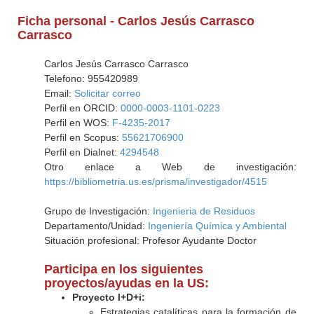
Ficha personal - Carlos Jesús Carrasco
Carrasco
Carlos Jesús Carrasco Carrasco
Telefono: 955420989
Email:
Solicitar correo
Perfil en ORCID:
0000-0003-1101-0223
Perfil en WOS:
F-4235-2017
Perfil en Scopus:
55621706900
Perfil en Dialnet:
4294548
Otro enlace a Web de investigación:
https://bibliometria.us.es/prisma/investigador/4515
Grupo de Investigación:
Ingenieria de Residuos
Departamento/Unidad:
Ingeniería Química y Ambiental
Situación profesional: Profesor Ayudante Doctor
Participa en los siguientes
proyectos/ayudas en la US:
Proyecto I+D+i:
Estrategias catalíticas para la formación de