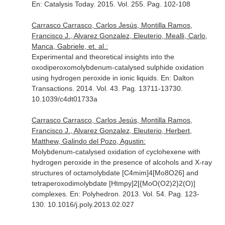
En: Catalysis Today
. 2015. Vol. 255. Pag. 102-108
Carrasco Carrasco, Carlos Jesús, Montilla Ramos,
Francisco J., Alvarez Gonzalez, Eleuterio, Mealli, Carlo,
Manca, Gabriele, et. al.:
Experimental and theoretical insights into the
oxodiperoxomolybdenum-catalysed sulphide oxidation
using hydrogen peroxide in ionic liquids.
En: Dalton
Transactions
. 2014. Vol. 43. Pag. 13711-13730.
10.1039/c4dt01733a
Carrasco Carrasco, Carlos Jesús, Montilla Ramos,
Francisco J., Alvarez Gonzalez, Eleuterio, Herbert,
Matthew, Galindo del Pozo, Agustin:
Molybdenum-catalysed oxidation of cyclohexene with
hydrogen peroxide in the presence of alcohols and X-ray
structures of octamolybdate [C4mim]4[Mo8O26] and
tetraperoxodimolybdate [Htmpy]2[{MoO(O2)2}2(O)]
complexes.
En: Polyhedron
. 2013. Vol. 54. Pag. 123-
130. 10.1016/j.poly.2013.02.027