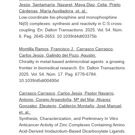
Jesús, Santamaría, Nazaret, Maya Diaz, Celia, Prieto
Cárdenas, María Auxiliadora, et. al.:
Low-coordinate bis-phosphine and monophosphine
Ni(0) complexes: synthesis and reactivity in C-S cross-
coupling.
En: Dalton Transactions
. 2025. Vol. 54. Núm.
6. Pag. 2645-2653. 10.1039/d4dt03375b
Montilla Ramos, Francisco J., Carrasco Carrasco,
Carlos Jesús, Galindo del Pozo, Agustin:
Chirality in metal-based antimicrobial agents: a growing
frontier in biomedical research.
En: Dalton Transactions
.
2025. Vol. 54. Núm. 17. Pag. 6778-6784.
10.1039/d5dt00400d
Carrasco Carrasco, Carlos Jesús, Pastor Navarro,
Antonio, Conejo Argandoña, Mª del Mar, Alvarez
Gonzalez, Eleuterio, Calderón Montaño, José Manuel,
et. al.:
Synthesis, Characterization, and Preliminary In Vitro
Anticancer Activity of Zinc Complexes Containing Amino
Acid-Derived Imidazolium-Based Dicarboxylate Ligands.