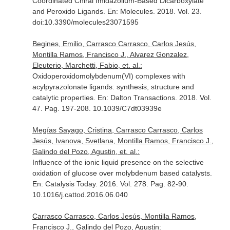
Coordinated Chiral Imidazolium-Based Dicarboxylate
and Peroxido Ligands.
En: Molecules
. 2018. Vol. 23.
doi:10.3390/molecules23071595
Begines, Emilio, Carrasco Carrasco, Carlos Jesús,
Montilla Ramos, Francisco J., Alvarez Gonzalez,
Eleuterio, Marchetti, Fabio, et. al.:
Oxidoperoxidomolybdenum(VI) complexes with
acylpyrazolonate ligands: synthesis, structure and
catalytic properties.
En: Dalton Transactions
. 2018. Vol.
47. Pag. 197-208. 10.1039/C7dt03939e
Megías Sayago, Cristina, Carrasco Carrasco, Carlos
Jesús, Ivanova, Svetlana, Montilla Ramos, Francisco J.,
Galindo del Pozo, Agustin, et. al.:
Influence of the ionic liquid presence on the selective
oxidation of glucose over molybdenum based catalysts.
En: Catalysis Today
. 2016. Vol. 278. Pag. 82-90.
10.1016/j.cattod.2016.06.040
Carrasco Carrasco, Carlos Jesús, Montilla Ramos,
Francisco J., Galindo del Pozo, Agustin: