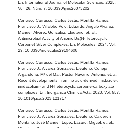
En: International Journal of Molecular Sciences
. 2025.
Vol. 26. Núm. 7. 10.3390/ijms26073202
Carrasco Carrasco, Carlos Jesús, Montilla Ramos,
Francisco J., Villalobo Polo, Eduardo, Angulo Alvarez,
Manuel, Alvarez Gonzalez, Eleuterio, et. al.:
Antimicrobial Activity of Anionic Bis(N-Heterocyclic
Carbene) Silver Complexes.
En: Molecules
. 2024. Vol.
29. 10.3390/molecules29194608
Carrasco Carrasco, Carlos Jesús, Montilla Ramos,
Francisco J., Alvarez Gonzalez, Eleuterio, Conejo
Argandoña, Mª del Mar, Pastor Navarro, Antonio, et. al.:
Recent developments in amino acid-derived imidazole-,
imidazolium- and N-heterocyclic carbene-carboxylate
complexes.
En: Inorganica Chimica Acta
. 2023. Vol. 557.
10.1016/j.ica.2023.121717
Carrasco Carrasco, Carlos Jesús, Montilla Ramos,
Francisco J., Alvarez Gonzalez, Eleuterio, Calderón
Montaño, José Manuel, López Lázaro, Miguel, et. al.: