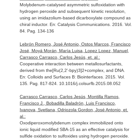
Molybdenum-catalysed asymmetric sulfoxidation with
hydrogen peroxide and subsequent kinetic resolution,
using an imidazolium-based dicarboxylate compound as
chiral inductor.
En: Catalysis Communications
. 2016. Vol.
84. Pag. 134-136
Lebrón Romero, José Antonio, Ostos Marcos, Francisco
José, Moyá Morán, María Luisa, Lopez Lopez, Manuel,
Carrasco Carrasco, Carlos Jesús, et. al.:
Cooperative interaction between metallosurfactants,
derived from the[Ru(2,2'-bpy)3]2+complex, and DNA.
En: Colloids and Surfaces B: Biointerfaces
. 2015. Vol.
135. Pag. 817-824. 10.1016/j.colsurfb.2015.08.052
Carrasco Carrasco, Carlos Jesús, Montilla Ramos,
Francisco J., Bobadilla Baladrón, Luis Francisco,
Ivanova, Svetlana, Odriozola Gordon, José Antonio, et.
al.:
Oxodiperoxomolybdenum complex immobilized onto
ionic liquid modified SBA-15 as an effective catalysis for
sulfide oxidation to sulfoxides using hydrogen peroxide.