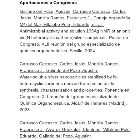
Aportaciones a Congresos
Galindo del Pozo, Agustin, Carrasco Carrasco, Carlos
Jesús, Montilla Ramos, Francisco J., Conejo Argandoña,
Mª del Mar, Villalobo Polo, Eduardo, et. al.:
Antimicrobial activity and solution 109Ag NMR of anionic
bis(N heterocyclic carbene)silver complexes. Poster en
Congreso. XLII reunión del grupo especializado de
química organometálica. Sevilla. 2024
Carrasco Carrasco, Carlos Jesús, Montilla Ramos,
Francisco J., Galindo del Pozo, Agustin:
Water-soluble silver nanoparticles stabilized by N-
heterocyclic carbenes derived from amino acids:
synthesis, characterization and properties. Ponencia en
Congreso. XLI reunión del grupo especializado de
Química Organometálica. Alcal? de Henares (Madrid).
2023
Carrasco Carrasco, Carlos Jesús, Montilla Ramos,
Francisco J., Alvarez Gonzalez, Eleuterio, Villalobo Polo,
Eduardo, Galindo del Pozo, Agustin: