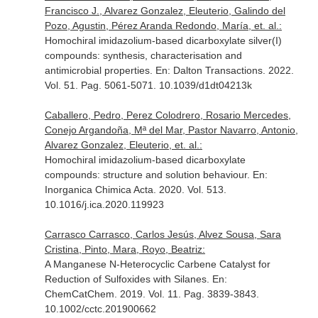
Francisco J., Alvarez Gonzalez, Eleuterio, Galindo del
Pozo, Agustin, Pérez Aranda Redondo, María, et. al.:
Homochiral imidazolium-based dicarboxylate silver(I)
compounds: synthesis, characterisation and
antimicrobial properties.
En: Dalton Transactions
. 2022.
Vol. 51. Pag. 5061-5071. 10.1039/d1dt04213k
Caballero, Pedro, Perez Colodrero, Rosario Mercedes,
Conejo Argandoña, Mª del Mar, Pastor Navarro, Antonio,
Alvarez Gonzalez, Eleuterio, et. al.:
Homochiral imidazolium-based dicarboxylate
compounds: structure and solution behaviour.
En:
Inorganica Chimica Acta
. 2020. Vol. 513.
10.1016/j.ica.2020.119923
Carrasco Carrasco, Carlos Jesús, Alvez Sousa, Sara
Cristina, Pinto, Mara, Royo, Beatriz:
A Manganese N-Heterocyclic Carbene Catalyst for
Reduction of Sulfoxides with Silanes.
En:
ChemCatChem
. 2019. Vol. 11. Pag. 3839-3843.
10.1002/cctc.201900662