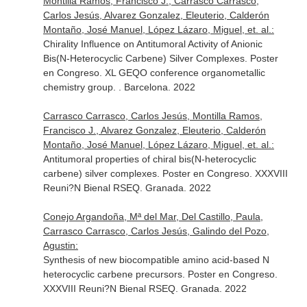
Montilla Ramos, Francisco J., Carrasco Carrasco,
Carlos Jesús, Alvarez Gonzalez, Eleuterio, Calderón
Montaño, José Manuel, López Lázaro, Miguel, et. al.:
Chirality Influence on Antitumoral Activity of Anionic
Bis(N-Heterocyclic Carbene) Silver Complexes. Poster
en Congreso. XL GEQO conference organometallic
chemistry group. . Barcelona. 2022
Carrasco Carrasco, Carlos Jesús, Montilla Ramos,
Francisco J., Alvarez Gonzalez, Eleuterio, Calderón
Montaño, José Manuel, López Lázaro, Miguel, et. al.:
Antitumoral properties of chiral bis(N-heterocyclic
carbene) silver complexes. Poster en Congreso. XXXVIII
Reuni?N Bienal RSEQ. Granada. 2022
Conejo Argandoña, Mª del Mar, Del Castillo, Paula,
Carrasco Carrasco, Carlos Jesús, Galindo del Pozo,
Agustin:
Synthesis of new biocompatible amino acid-based N
heterocyclic carbene precursors. Poster en Congreso.
XXXVIII Reuni?N Bienal RSEQ. Granada. 2022