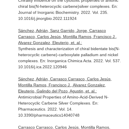
Chirality influence on the cytotoxic properties of anionic
chiral bis(N-heterocyclic carbene)silver complexes.
En:
Journal of Inorganic Biochemistry
. 2022. Vol. 235.
10.1016/j.jinorgbio.2022.111924
Sánchez, Adrián, Sanz Garrido, Jorge, Carrasco
Carrasco, Carlos Jesús, Montilla Ramos, Francisco J.,
Alvarez Gonzalez, Eleuterio, et. al.:
Synthesis and characterization of chiral bidentate bis(N-
heterocyclic carbene)-carboxylate palladium and nickel
complexes.
En: Inorganica Chimica Acta
. 2022. Vol. 537.
10.1016/j.ica.2022.120946
Sánchez, Adrián, Carrasco Carrasco, Carlos Jesús,
Montilla Ramos, Francisco J., Alvarez Gonzalez,
Eleuterio, Galindo del Pozo, Agustin, et. al.:
Antimicrobial Properties of Amino-Acid-Derived N-
Heterocyclic Carbene Silver Complexes.
En:
Pharmaceutics
. 2022. Vol. 14.
10.3390/pharmaceutics14040748
Carrasco Carrasco, Carlos Jesús, Montilla Ramos,