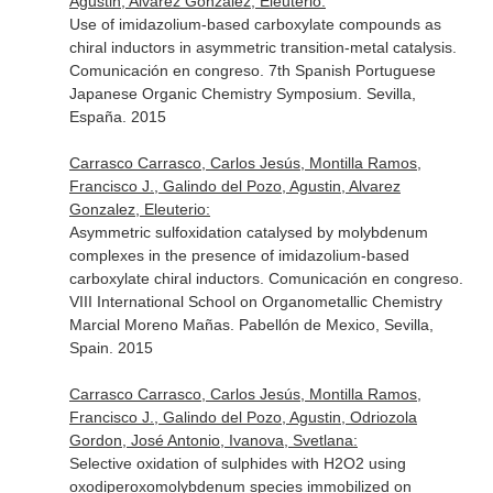
Agustin, Alvarez Gonzalez, Eleuterio:
Use of imidazolium-based carboxylate compounds as
chiral inductors in asymmetric transition-metal catalysis.
Comunicación en congreso. 7th Spanish Portuguese
Japanese Organic Chemistry Symposium. Sevilla,
España. 2015
Carrasco Carrasco, Carlos Jesús, Montilla Ramos,
Francisco J., Galindo del Pozo, Agustin, Alvarez
Gonzalez, Eleuterio:
Asymmetric sulfoxidation catalysed by molybdenum
complexes in the presence of imidazolium-based
carboxylate chiral inductors. Comunicación en congreso.
VIII International School on Organometallic Chemistry
Marcial Moreno Mañas. Pabellón de Mexico, Sevilla,
Spain. 2015
Carrasco Carrasco, Carlos Jesús, Montilla Ramos,
Francisco J., Galindo del Pozo, Agustin, Odriozola
Gordon, José Antonio, Ivanova, Svetlana:
Selective oxidation of sulphides with H2O2 using
oxodiperoxomolybdenum species immobilized on