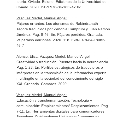
teoría
. Oviedo. Ediuno. Ediciones de la Universidad de
Oviedo. 2020. ISBN 978-84-18324-10-9
Vazquez Medel, Manuel Angel:
Pájaros errantes. Los aforismos de Rabindranath
Tagore traducidos por Zenobia Camprubí y Juan Ramón
Jiménez. Pag. 9-46.
En: Pájaros perdidos
. Granada.
Valparaíso ediciones. 2020. 118. ISBN 978-84-18082-
46-7
Alonso, Elisa, Vazquez Medel, Manuel Angel:
Creatividad y traducción. Puentes hacia la neurociencia.
Pag. 1-23.
En: Perfiles estratégicos de traductores e
intérpretes en la transmisión de la información experta
multilingüe en la sociedad del conocimiento del siglo
XXI
. Granada. Comares. 2020
Vazquez Medel, Manuel Angel:
Educación y transhumanización. Tecnología y
comunicación: Emplazamientos/ Desplazamientos. Pag.
7-11.
En: Herramientas digitales para comunicadores
.
Barcelona. Publicaciones Universitat Autonoma de