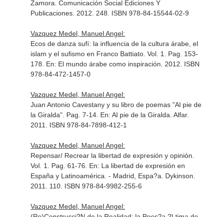
Zamora. Comunicación Social Ediciones Y
Publicaciones. 2012. 248. ISBN 978-84-15544-02-9
Vazquez Medel, Manuel Angel:
Ecos de danza sufí: la influencia de la cultura árabe, el
islam y el sufismo en Franco Battiato. Vol. 1. Pag. 153-
178.
En: El mundo árabe como inspiración
. 2012. ISBN
978-84-472-1457-0
Vazquez Medel, Manuel Angel:
Juan Antonio Cavestany y su libro de poemas "Al pie de
la Giralda". Pag. 7-14.
En: Al pie de la Giralda
. Alfar.
2011. ISBN 978-84-7898-412-1
Vazquez Medel, Manuel Angel:
Repensar/ Recrear la libertad de expresión y opinión.
Vol. 1. Pag. 61-76.
En: La libertad de expresión en
España y Latinoamérica
. - Madrid, Espa?a. Dykinson.
2011. 110. ISBN 978-84-9982-255-6
Vazquez Medel, Manuel Angel:
(Re)Construcci?N de la Realidad: la Poes?a ?Ltima de