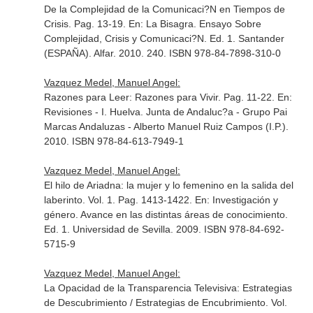
De la Complejidad de la Comunicaci?N en Tiempos de
Crisis. Pag. 13-19.
En: La Bisagra. Ensayo Sobre
Complejidad, Crisis y Comunicaci?N
. Ed. 1. Santander
(ESPAÑA). Alfar. 2010. 240. ISBN 978-84-7898-310-0
Vazquez Medel, Manuel Angel:
Razones para Leer: Razones para Vivir. Pag. 11-22.
En:
Revisiones - I
. Huelva. Junta de Andaluc?a - Grupo Pai
Marcas Andaluzas - Alberto Manuel Ruiz Campos (I.P.).
2010. ISBN 978-84-613-7949-1
Vazquez Medel, Manuel Angel:
El hilo de Ariadna: la mujer y lo femenino en la salida del
laberinto. Vol. 1. Pag. 1413-1422.
En: Investigación y
género. Avance en las distintas áreas de conocimiento
.
Ed. 1. Universidad de Sevilla. 2009. ISBN 978-84-692-
5715-9
Vazquez Medel, Manuel Angel:
La Opacidad de la Transparencia Televisiva: Estrategias
de Descubrimiento / Estrategias de Encubrimiento. Vol.