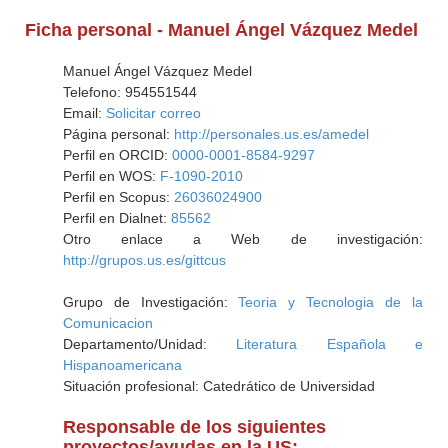
Ficha personal - Manuel Ángel Vázquez Medel
Manuel Ángel Vázquez Medel
Telefono: 954551544
Email:
Solicitar correo
Página personal:
http://personales.us.es/amedel
Perfil en ORCID:
0000-0001-8584-9297
Perfil en WOS:
F-1090-2010
Perfil en Scopus:
26036024900
Perfil en Dialnet:
85562
Otro enlace a Web de investigación:
http://grupos.us.es/gittcus
Grupo de Investigación:
Teoria y Tecnologia de la
Comunicacion
Departamento/Unidad:
Literatura Española e
Hispanoamericana
Situación profesional: Catedrático de Universidad
Responsable de los siguientes
proyectos/ayudas en la US: