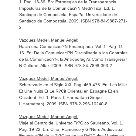
1. Pag. 13-36.
En: Estrategias de la Transparencia.
Imposturas de la Comunicaci?N Medi?Tica
. Ed. 1.
Santiago de Compostela, Espa?a. Universidade de
Santiago de Compostela. 2009. ISBN 978-84-9887-271-
2
Vazquez Medel, Manuel Angel:
Hacia una Comunicaci?N Emancipada. Vol. 1. Pag. 11-
16.
En: De la Comunicaci?N Disciplinaria a los Controles
de la Comunicaci?N. la Antropofag?a Como Transgresi?
N Cultural
. Alfar. 2009. ISBN 978-84-7898-303-2
Vazquez Medel, Manuel Angel:
Scherezade en el Siglo XXI. Pag. 469-476.
En: Les Mille
Et Une Nuits Et Le R?Cit Oriental en Espagne Et en
Occident
. Ed. 1. Paris. L'Harmattan (Grupo
L'Harmattan). 2009. ISBN 978-2-296-10240-8
Vazquez Medel, Manuel Angel:
Viaje al Centro del Universo Tr?Gico Saureano. Vol. 1.
Pag. 19-22.
En: Cine, Flamenco y G?Nero Audiovisual.
Enunciaci?N de lo Tr?Gico en las Pel?Culas Musicales