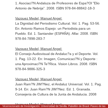
1. Asociaci?N Andaluza de Profesores de Espa?Ol "Elio
Antonio de Nebrija". 2008. ISBN 978-84-88842-18-3
Vazquez Medel, Manuel Angel:
La Dignidad del Periodismo Cultural. Vol. 1. Pag. 53-56.
En: Antonio Ramos Espejo: un Periodista para un
Pueblo
. Ed. 1. Santander (ESPAÑA). Alfar. 2008. ISBN
978-84-7898-283-7
Vazquez Medel, Manuel Angel:
El Consejo Audiovisual de Andaluc?a y el Deporte. Vol.
1. Pag. 13-22.
En: Imagen, Comunicaci?N y Deporte :
una Aproximaci?N Te?Rica
. Vision Libros. 2008. ISBN
978-84-9886-325-3
Vazquez Medel, Manuel Angel:
Juan Ram?N JIM?Nez, el Andaluz Universal. Vol. 1. Pag.
9-14.
En: Juan Ram?N JIM?Nez
. Ed. 1. Granada.
Consejeria de Cultura de la Junta de Andalucia. 2008
Vazquez Medel, Manuel Angel:
Vicerrectorado de Investigación. Universidad de Sevilla. Pabellón de Brasil. Paseo de las