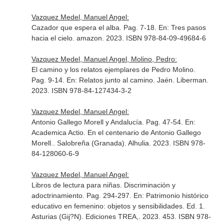
Vazquez Medel, Manuel Angel:
Cazador que espera el alba. Pag. 7-18.
En: Tres pasos
hacia el cielo
. amazon. 2023. ISBN 978-84-09-49684-6
Vazquez Medel, Manuel Angel, Molino, Pedro:
El camino y los relatos ejemplares de Pedro Molino.
Pag. 9-14.
En: Relatos junto al camino
. Jaén. Liberman.
2023. ISBN 978-84-127434-3-2
Vazquez Medel, Manuel Angel:
Antonio Gallego Morell y Andalucía. Pag. 47-54.
En:
Academica Actio. En el centenario de Antonio Gallego
Morell.
. Salobreña (Granada). Alhulia. 2023. ISBN 978-
84-128060-6-9
Vazquez Medel, Manuel Angel:
Libros de lectura para niñas. Discriminación y
adoctrinamiento. Pag. 294-297.
En: Patrimonio histórico
educativo en femenino: objetos y sensibilidades
. Ed. 1.
Asturias (Gij?N). Ediciones TREA,. 2023. 453. ISBN 978-