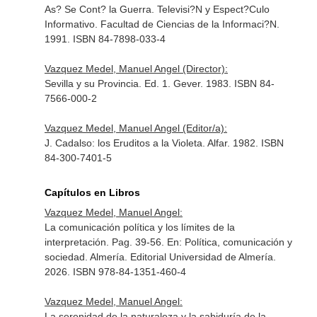
As? Se Cont? la Guerra. Televisi?N y Espect?Culo
Informativo. Facultad de Ciencias de la Informaci?N.
1991. ISBN 84-7898-033-4
Vazquez Medel, Manuel Angel (Director):
Sevilla y su Provincia. Ed. 1. Gever. 1983. ISBN 84-
7566-000-2
Vazquez Medel, Manuel Angel (Editor/a):
J. Cadalso: los Eruditos a la Violeta. Alfar. 1982. ISBN
84-300-7401-5
Capítulos en Libros
Vazquez Medel, Manuel Angel:
La comunicación política y los límites de la
interpretación. Pag. 39-56.
En: Política, comunicación y
sociedad
. Almería. Editorial Universidad de Almería.
2026. ISBN 978-84-1351-460-4
Vazquez Medel, Manuel Angel:
La serenidad de la naturaleza y la sabiduría de la