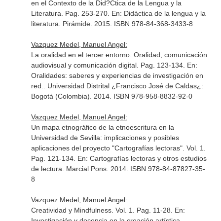
en el Contexto de la Did?Ctica de la Lengua y la
Literatura. Pag. 253-270.
En: Didáctica de la lengua y la
literatura
. Pirámide. 2015. ISBN 978-84-368-3433-8
Vazquez Medel, Manuel Angel:
La oralidad en el tercer entorno. Oralidad, comunicación
audiovisual y comunicación digital. Pag. 123-134.
En:
Oralidades: saberes y experiencias de investigación en
red.
. Universidad Distrital ¿Francisco José de Caldas¿:
Bogotá (Colombia). 2014. ISBN 978-958-8832-92-0
Vazquez Medel, Manuel Angel:
Un mapa etnográfico de la etnoescritura en la
Universidad de Sevilla: implicaciones y posibles
aplicaciones del proyecto "Cartografías lectoras". Vol. 1.
Pag. 121-134.
En: Cartografías lectoras y otros estudios
de lectura
. Marcial Pons. 2014. ISBN 978-84-87827-35-
8
Vazquez Medel, Manuel Angel:
Creatividad y Mindfulness. Vol. 1. Pag. 11-28.
En:
Investigación y docencia en la creación artística
.