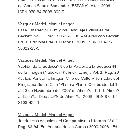
de Carlos Saura
. Santander (ESPAÑA). Alfar. 2009.
ISBN 978-84-7898-302-5
Vazquez Medel, Manuel Angel:
Esse Est Percipi: Film y los Lenguajes Visuales de
Beckett. Vol. 1. Pag. 331-356.
En: A Vueltas con Beckett
.
Ed. 1. Ediciones de la Discreta. 2009. ISBN 978-84-
96322-29-5
Vazquez Medel, Manuel Angel:
?Lolita: de la Seducci?N de la Palabra a la Seducci?N
de la Imagen (Nabokov, Kubrick, Lyne)". Vol. 1. Pag. 20-
43.
En: Pensar la Imagen:Cine de Culto:V Jornadas del
Programa Sobre Cine "Plano a Plano",Celebrado del 1
al 30 de Noviembre del 2007 en Almer?a
. Ed. 1. Almer?
a, Espa?a. Diputaci?N de Almer?a. 2008. ISBN 978-84-
8108-422-1
Vazquez Medel, Manuel Angel:
Tendencias Actuales del Comparatismo Literario. Vol. 1.
Pag. 83-94.
En: Anuario de los Cursos 2000-2008.
. Ed.