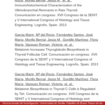
Rocio, Morillo Bernal, Jesús M., et. al.:
Immunohistochemical Characterization of the
Ultimobranchial Remnants in Rats Thyroid.
Comunicación en congreso. XVII Congreso de la SEHIT
y V International Congress of Histology and Tissue
Engineering. Logroño, Spain. 2013
Garcia Marin, Mª del Rocio, Fernández Santos, José
María, Morillo Bernal, Jesús M., Gordillo Martínez, Flora
María, Vazquez Roman, Victoria, et. al.:
Melatonin Increases Thyroglobulin Biosynthesis in
Thyroid Follicular Cell. Comunicación en congreso. XVII
Congreso de la SEHIT y V International Congress of
Histology and Tissue Engineering. Logroño, Spain. 2013
Garcia Marin, Mª del Rocio, Fernández Santos, José
María, Morillo Bernal, Jesús M., Gordillo Martínez, Flora
María, Vazquez Roman, Victoria, et. al.:
Melatonin Biosynthesis in Thyroid C Cells is Regulated
by Tsh. Comunicación en congreso. XVII Congreso de la
SEHIT y V International Congress of Histology and
Vicerrectorado de Investigación. Universidad de Sevilla. Pabellón de Brasil. Paseo de las
Tissue Engineering. Logroño, Spain. 2013