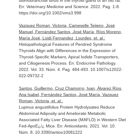
ultimobranchial sinus in the thyroid gland of an old rat.
En: Veterinary Medicine and Science
. 2022. Pag. 1-8.
https://doi.org/10.1002/vms3.998
Vazquez Roman, Victoria, Cameselle Teijeiro, José
Manuel, Fernández Santos, José María, Ríos Moreno,
María José, Loidi Fernandez, Lourdes, et. al.:
Histopathological Features of Pendred Syndrome
Thyroids Align with Differences in the Expression of
Thyroid-Specific Markers, Apical Iodide Transporters,
and Ciliogenesis Process.
En: Endocrine Pathology
.
2022. Vol. 33. Núm. 4. Pag. 484-493. 10.1007/s12022-
022-09732-2
Santos, Guillermo, Cruz Chamorro, Ivan, Álvarez Ríos,
Ana Isabel, Fernández Santos, José María, Vazquez
Roman, Victoria, et. al.:
Lupinus angustifolius Protein Hydrolysates Reduce
Abdominal Adiposity and Ameliorate Metabolic
Associated Fatty Liver Disease (MAFLD) in Western Diet
Fed-ApoE¿/¿ Mice.
En: Antioxidants
. 2021. Vol. 10.
Núm. 8. 10.3390/antiox10081222