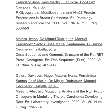
Francisco José, Rios Martin, Juan Jose, González
Campora, Ricardo:
P-Glycoprotein, Metallothionein and Nm23 Protein
Expressions in Breast Carcinoma.
En: Pathology
research and practice
. 2000. Vol. 196. Núm. 8. Pag.
553-559
Matera, Ivana, De Miguel Rodríguez, Manuel,
Fernández Santos, José María, Santamaria, Giuseppe,
Ceccherini, Isabella, et. al.:
Cdna Sequence and Genomic Structure of the Rat RET
Proto- Oncogene.
En: Dna Sequence (Print)
. 2000. Vol.
11. Núm. 5. Pag. 405-417
Galera Davidson, Hugo, Matera, Ivana, Fernández
Santos, José María, De Miguel Rodríguez, Manuel,
Ceccherini, Isabella, et. al.:
Meeting-Abstract: Mutational Analysis of the RET Proto-
Oncogene in Medullary Thyroid Carcinoma Developing
Rats.
En: Laboratory Investigation
. 2000. Vol. 80. Núm.
1. Pag. 72A-72A