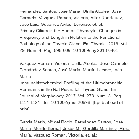
Fernández Santos, José María, Utrilla Alcolea, José
Carmelo, Vazquez Roman, Victoria, Villar Rodríguez,
José Luis, Gutiérrez Avilés, Lorenzo, et. al.:
Primary Cilium in the Human Thyrocyte: Changes in
Frequency and Length in Relation to the Functional
Pathology of the Thyroid Gland.
En: Thyroid
. 2019. Vol.
29. Núm. 4. Pag. 595-606. 10.1089/thy.2018.0401
Vazquez Roman, Victoria, Utrilla Alcolea, José Carmelo,
Fernández Santos, José María, Martín Lacave, Inés
María:
Immunohistochemical Profiling of the Ultimobranchial
Remnants in the Rat Postnatal Thyroid Gland.
En:
Journal of Morphology
. 2017. Vol. 278. Núm. 8. Pag.
1114-1124. doi: 10.1002/jmor.20698. [Epub ahead of
print]
Garcia Marin, Mª del Rocio, Fernández Santos, José
María, Morillo Bernal, Jesús M., Gordillo Martínez, Flora
María, Vazquez Roman, Victoria, et. al.: