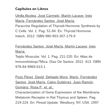
Capítulos en Libros
Utrilla Alcolea, José Carmelo, Martín Lacave, Inés
María, Fernández Santos, José María:
Paracrine Regulation of Thyroid-Hormone Synthesis by
C Cells. Vol. 1. Pag. 51-84.
En: Thyroid Hormone
.
Intech. 2012. ISBN 980-953-307-179-9
Fernández Santos, José María, Martín Lacave, Inés
María:
Tejido Muscular. Vol. 1. Pag. 211-220.
En: Atlas de
Inmunohistoqu?Mica
. Díaz De Santos. 2012. 413. ISBN
978-84-9969-013-1
Pozo Pérez, David, Delgado Mora, Mario, Fernández
Santos, José María, Calvo Gutiérrez, Juan Ramón,
Gomáriz, Rosa P., et. al.:
Characterization of Gene Expression of the Membrane
Melatonin Receptor in Rat Thymus and Spleen. Pag.
219-224.
En: Pineal Update
. Westbury, NY, USA. 1997