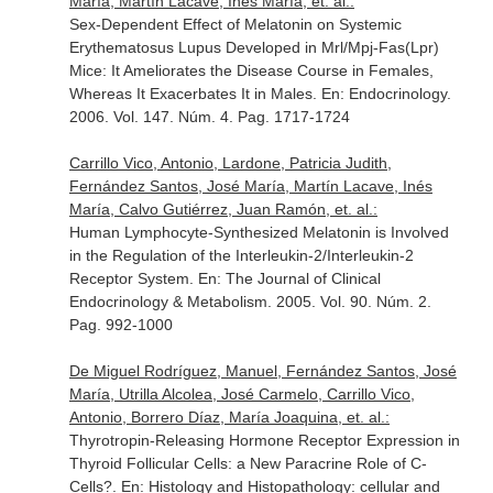
María, Martín Lacave, Inés María, et. al.:
Sex-Dependent Effect of Melatonin on Systemic
Erythematosus Lupus Developed in Mrl/Mpj-Fas(Lpr)
Mice: It Ameliorates the Disease Course in Females,
Whereas It Exacerbates It in Males.
En: Endocrinology
.
2006. Vol. 147. Núm. 4. Pag. 1717-1724
Carrillo Vico, Antonio, Lardone, Patricia Judith,
Fernández Santos, José María, Martín Lacave, Inés
María, Calvo Gutiérrez, Juan Ramón, et. al.:
Human Lymphocyte-Synthesized Melatonin is Involved
in the Regulation of the Interleukin-2/Interleukin-2
Receptor System.
En: The Journal of Clinical
Endocrinology & Metabolism
. 2005. Vol. 90. Núm. 2.
Pag. 992-1000
De Miguel Rodríguez, Manuel, Fernández Santos, José
María, Utrilla Alcolea, José Carmelo, Carrillo Vico,
Antonio, Borrero Díaz, María Joaquina, et. al.:
Thyrotropin-Releasing Hormone Receptor Expression in
Thyroid Follicular Cells: a New Paracrine Role of C-
Cells?.
En: Histology and Histopathology: cellular and