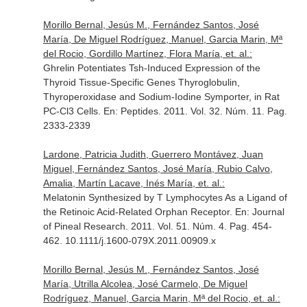
Morillo Bernal, Jesús M., Fernández Santos, José
María, De Miguel Rodríguez, Manuel, Garcia Marin, Mª
del Rocio, Gordillo Martínez, Flora María, et. al.:
Ghrelin Potentiates Tsh-Induced Expression of the
Thyroid Tissue-Specific Genes Thyroglobulin,
Thyroperoxidase and Sodium-Iodine Symporter, in Rat
PC-Cl3 Cells.
En: Peptides
. 2011. Vol. 32. Núm. 11. Pag.
2333-2339
Lardone, Patricia Judith, Guerrero Montávez, Juan
Miguel, Fernández Santos, José María, Rubio Calvo,
Amalia, Martín Lacave, Inés María, et. al.:
Melatonin Synthesized by T Lymphocytes As a Ligand of
the Retinoic Acid-Related Orphan Receptor.
En: Journal
of Pineal Research
. 2011. Vol. 51. Núm. 4. Pag. 454-
462. 10.1111/j.1600-079X.2011.00909.x
Morillo Bernal, Jesús M., Fernández Santos, José
María, Utrilla Alcolea, José Carmelo, De Miguel
Rodríguez, Manuel, Garcia Marin, Mª del Rocio, et. al.: