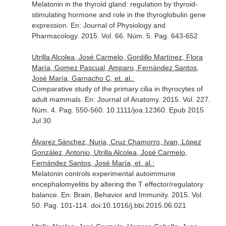
Melatonin in the thyroid gland: regulation by thyroid-
stimulating hormone and role in the thyroglobulin gene
expression.
En: Journal of Physiology and
Pharmacology
. 2015. Vol. 66. Núm. 5. Pag. 643-652
Utrilla Alcolea, José Carmelo, Gordillo Martínez, Flora
María, Gomez Pascual, Amparo, Fernández Santos,
José María, Garnacho C, et. al.:
Comparative study of the primary cilia in thyrocytes of
adult mammals.
En: Journal of Anatomy
. 2015. Vol. 227.
Núm. 4. Pag. 550-560. 10.1111/joa.12360. Epub 2015
Jul 30
Álvarez Sánchez, Nuria, Cruz Chamorro, Ivan, López
González, Antonio, Utrilla Alcolea, José Carmelo,
Fernández Santos, José María, et. al.:
Melatonin controls experimental autoimmune
encephalomyelitis by altering the T effector/regulatory
balance.
En: Brain, Behavior and Immunity
. 2015. Vol.
50. Pag. 101-114. doi:10.1016/j.bbi.2015.06.021