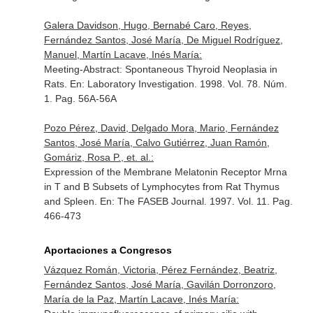
Galera Davidson, Hugo, Bernabé Caro, Reyes,
Fernández Santos, José María, De Miguel Rodríguez,
Manuel, Martín Lacave, Inés María:
Meeting-Abstract: Spontaneous Thyroid Neoplasia in
Rats.
En: Laboratory Investigation
. 1998. Vol. 78. Núm.
1. Pag. 56A-56A
Pozo Pérez, David, Delgado Mora, Mario, Fernández
Santos, José María, Calvo Gutiérrez, Juan Ramón,
Gomáriz, Rosa P., et. al.:
Expression of the Membrane Melatonin Receptor Mrna
in T and B Subsets of Lymphocytes from Rat Thymus
and Spleen.
En: The FASEB Journal
. 1997. Vol. 11. Pag.
466-473
Aportaciones a Congresos
Vázquez Román, Victoria, Pérez Fernández, Beatriz,
Fernández Santos, José María, Gavilán Dorronzoro,
María de la Paz, Martín Lacave, Inés María: