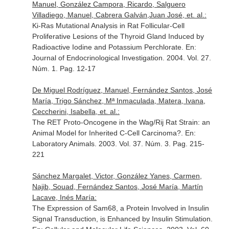
Manuel, González Campora, Ricardo, Salguero
Villadiego, Manuel, Cabrera Galván,Juan José, et. al.:
Ki-Ras Mutational Analysis in Rat Follicular-Cell
Proliferative Lesions of the Thyroid Gland Induced by
Radioactive Iodine and Potassium Perchlorate.
En:
Journal of Endocrinological Investigation
. 2004. Vol. 27.
Núm. 1. Pag. 12-17
De Miguel Rodríguez, Manuel, Fernández Santos, José
María, Trigo Sánchez, Mª Inmaculada, Matera, Ivana,
Ceccherini, Isabella, et. al.:
The RET Proto-Oncogene in the Wag/Rij Rat Strain: an
Animal Model for Inherited C-Cell Carcinoma?.
En:
Laboratory Animals
. 2003. Vol. 37. Núm. 3. Pag. 215-
221
Sánchez Margalet, Victor, González Yanes, Carmen,
Najib, Souad, Fernández Santos, José María, Martín
Lacave, Inés María:
The Expression of Sam68, a Protein Involved in Insulin
Signal Transduction, is Enhanced by Insulin Stimulation.