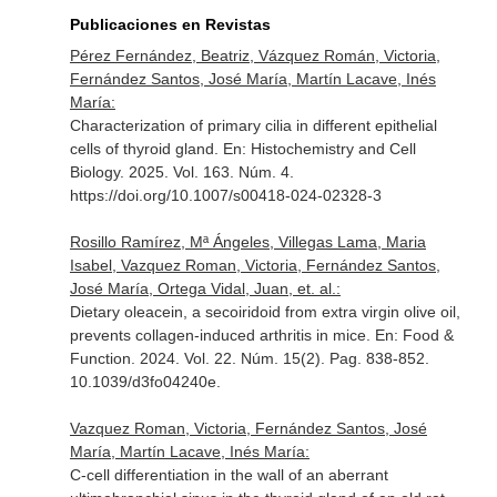
Publicaciones en Revistas
Pérez Fernández, Beatriz, Vázquez Román, Victoria,
Fernández Santos, José María, Martín Lacave, Inés
María:
Characterization of primary cilia in different epithelial
cells of thyroid gland.
En: Histochemistry and Cell
Biology
. 2025. Vol. 163. Núm. 4.
https://doi.org/10.1007/s00418-024-02328-3
Rosillo Ramírez, Mª Ángeles, Villegas Lama, Maria
Isabel, Vazquez Roman, Victoria, Fernández Santos,
José María, Ortega Vidal, Juan, et. al.:
Dietary oleacein, a secoiridoid from extra virgin olive oil,
prevents collagen-induced arthritis in mice.
En: Food &
Function
. 2024. Vol. 22. Núm. 15(2). Pag. 838-852.
10.1039/d3fo04240e.
Vazquez Roman, Victoria, Fernández Santos, José
María, Martín Lacave, Inés María:
C-cell differentiation in the wall of an aberrant