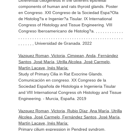
Differential ciliogenesis in the different epithelial
components of human and rats thyroid glands. Poster
en Congreso. XXI Congreso de la Sociedad Espa?Ola
de Histolog?a e Ingenier?a Tisular. IX International
Congress of Histology and Tissue Engineering. VIII
Congreso Iberoamericano de Histolog?a. , , , , , , , , , , , ,
, , , , , , , , , , , , , , , , , , , , , , , , , , , , , , , , , , , , , , , , , , , , ,
, , , , , , , Universidad de Granada. 2022
Vazquez Roman, Victoria, Cimpean, Anda, Fernández
Santos, José María, Utrilla Alcolea, José Carmelo,
Martín Lacave, Inés María:
Study of Primary Cilia in Rat Exocrine Glands.
Comunicación en congreso. XX Congreso de la
Sociedad Española de Histologia e Ingenieria Tisular
and VIII International Congress oh Histology and Tissue
Engineering. - Murcia, España. 2019
Vazquez Roman, Victoria, Rubio Díaz, Ana María, Utrilla
Alcolea, José Carmelo, Fernández Santos, José María,
Martín Lacave, Inés María:
Primary cilium expression in Pendred syndrom.