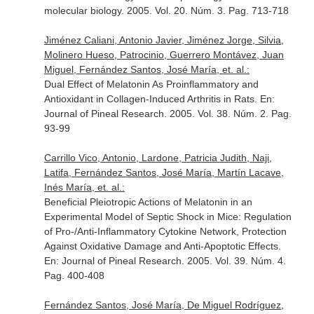
molecular biology
. 2005. Vol. 20. Núm. 3. Pag. 713-718
Jiménez Caliani, Antonio Javier, Jiménez Jorge, Silvia,
Molinero Hueso, Patrocinio, Guerrero Montávez, Juan
Miguel, Fernández Santos, José María, et. al.:
Dual Effect of Melatonin As Proinflammatory and
Antioxidant in Collagen-Induced Arthritis in Rats.
En:
Journal of Pineal Research
. 2005. Vol. 38. Núm. 2. Pag.
93-99
Carrillo Vico, Antonio, Lardone, Patricia Judith, Naji,
Latifa, Fernández Santos, José María, Martín Lacave,
Inés María, et. al.:
Beneficial Pleiotropic Actions of Melatonin in an
Experimental Model of Septic Shock in Mice: Regulation
of Pro-/Anti-Inflammatory Cytokine Network, Protection
Against Oxidative Damage and Anti-Apoptotic Effects.
En: Journal of Pineal Research
. 2005. Vol. 39. Núm. 4.
Pag. 400-408
Fernández Santos, José María, De Miguel Rodríguez,