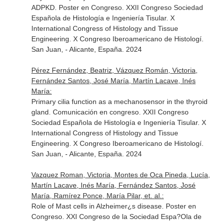
ADPKD. Poster en Congreso. XXII Congreso Sociedad
Española de Histología e Ingeniería Tisular. X
International Congress of Histology and Tissue
Engineering. X Congreso Iberoamericano de Histologí.
San Juan, - Alicante, España. 2024
Pérez Fernández, Beatriz, Vázquez Román, Victoria,
Fernández Santos, José María, Martín Lacave, Inés
María:
Primary cilia function as a mechanosensor in the thyroid
gland. Comunicación en congreso. XXII Congreso
Sociedad Española de Histología e Ingeniería Tisular. X
International Congress of Histology and Tissue
Engineering. X Congreso Iberoamericano de Histologí.
San Juan, - Alicante, España. 2024
Vazquez Roman, Victoria, Montes de Oca Pineda, Lucía,
Martín Lacave, Inés María, Fernández Santos, José
María, Ramírez Ponce, María Pilar, et. al.:
Role of Mast cells in Alzheimer¿s disease. Poster en
Congreso. XXI Congreso de la Sociedad Espa?Ola de