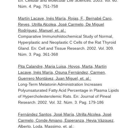
En: Cellular and Molecular Life Sciences
. 2003. Vol. 60.
Núm. 4. Pag. 751-758
Martín Lacave, Inés María, Rojas, F., Bernabé Caro,
Reyes, Utrilla Alcolea, José Carmelo, De Miguel
Rodríguez, Manuel, et. al.:
Comparative Immunohistochemical Study of Normal,
Hyperplastic and Neoplastic C Cells of the Rat Thyroid
Gland.
En: Cell and Tissue Research
. 2002. Vol. 309.
Núm. 3. Pag. 361-368
Pita Calandre, Maria Luisa, Hoyos, Marta, Martín
Lacave, Inés María, Osuna Fernández, Carmen,
Guerrero Montávez, Juan Miguel, et. al.:
Long-Term Melatonin Administration Increases
Polyunsaturated Fatty Acid Percentage in Plasma Lipids
of Hypercholesterolemic Rats.
En: Journal of Pineal
Research
. 2002. Vol. 32. Núm. 3. Pag. 179-186
Fernández Santos, José María, Utrilla Alcolea, José
Carmelo, Conde Amiano, Esperanza, Hevia Vázquez,
Alberto, Loda, Massimo, et. al.: