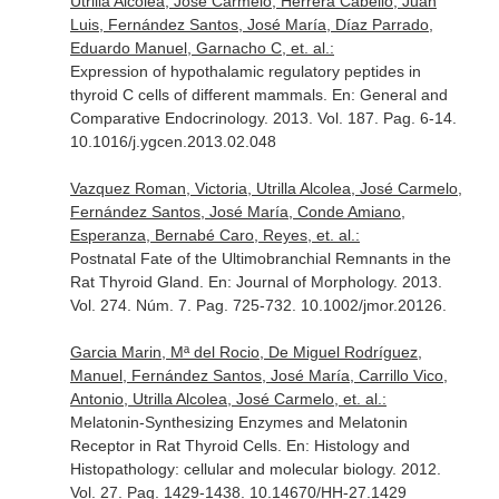
Utrilla Alcolea, José Carmelo, Herrera Cabello, Juan
Luis, Fernández Santos, José María, Díaz Parrado,
Eduardo Manuel, Garnacho C, et. al.:
Expression of hypothalamic regulatory peptides in
thyroid C cells of different mammals.
En: General and
Comparative Endocrinology
. 2013. Vol. 187. Pag. 6-14.
10.1016/j.ygcen.2013.02.048
Vazquez Roman, Victoria, Utrilla Alcolea, José Carmelo,
Fernández Santos, José María, Conde Amiano,
Esperanza, Bernabé Caro, Reyes, et. al.:
Postnatal Fate of the Ultimobranchial Remnants in the
Rat Thyroid Gland.
En: Journal of Morphology
. 2013.
Vol. 274. Núm. 7. Pag. 725-732. 10.1002/jmor.20126.
Garcia Marin, Mª del Rocio, De Miguel Rodríguez,
Manuel, Fernández Santos, José María, Carrillo Vico,
Antonio, Utrilla Alcolea, José Carmelo, et. al.:
Melatonin-Synthesizing Enzymes and Melatonin
Receptor in Rat Thyroid Cells.
En: Histology and
Histopathology: cellular and molecular biology
. 2012.
Vol. 27. Pag. 1429-1438. 10.14670/HH-27.1429