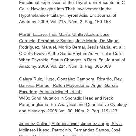
Functional Expression of the Thyrotropin Receptor in C
Cells: New Insights Into Their Involvement in the
Hypothalamic-Pituitary-Thyroid Axis.
En: Journal of
Anatomy
. 2009. Vol. 215. Núm. 2. Pag. 150-158
Martín Lacave, Inés María, Utrilla Alcolea, José
Carmelo, Fernández Santos, José María, De Miguel
Rodríguez, Manuel, Morillo Bernal, Jesús Maria, et. al.:
C Cells Evolve At the Same Rhythm As Follicular Cells
When Thyroidal Status Changes in Rats.
En: Journal of
Anatomy
. 2009. Vol. 214. Núm. 3. Pag. 301-309
Galera Ruiz, Hugo, González Campora, Ricardo, Rey
Barrera, Manuel, Rollón Mayordomo, Angel, García
Escudero, Antonio Miguel, et. al.:
W43x Sdhd Mutation in Sporadic Head and Neck
Paraganglioma.
En: Analytical and Quantitative Cytology
and Histology
. 2008. Vol. 30. Núm. 2. Pag. 119-123
Jiménez Caliani, Antonio Javier, Jiménez Jorge, Silvia,
Molinero Hueso, Patrocinio, Fernández Santos, José