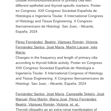
Double immunofluorescence of primary cilia with
different epithelial and thyroid-specific markers. Poster
en Congreso. XXII Congreso Sociedad Española de
Histología e Ingeniería Tisular. X International Congress
of Histology and Tissue Engineering. X Congreso
Iberoamericano de Histologí. San Juan, - Alicante,
España. 2024
Pérez Fernández, Beatriz, Vázquez Román, Victoria,
Fernández Santos, José María, Martín Lacave, Inés
María:
Changes in the frequency and length of primary cilia
according to thyroid follicle activity. Poster en Congreso.
XXII Congreso Sociedad Española de Histología e
Ingeniería Tisular. X International Congress of Histology
and Tissue Engineering. X Congreso Iberoamericano de
Histologí. San Juan, - Alicante, España. 2024
Fernández Santos, José María, Cameselle Teijeiro, José
Manuel, Ríos Martín, María José, Pérez Fernández,
Beatriz, Vázquez Román, Victoria, et. al.:
Thyroid ciliopathy as an extra-renal manifestation of