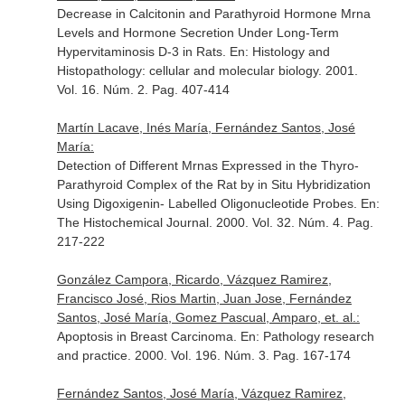
Decrease in Calcitonin and Parathyroid Hormone Mrna
Levels and Hormone Secretion Under Long-Term
Hypervitaminosis D-3 in Rats.
En: Histology and
Histopathology: cellular and molecular biology
. 2001.
Vol. 16. Núm. 2. Pag. 407-414
Martín Lacave, Inés María, Fernández Santos, José
María:
Detection of Different Mrnas Expressed in the Thyro-
Parathyroid Complex of the Rat by in Situ Hybridization
Using Digoxigenin- Labelled Oligonucleotide Probes.
En:
The Histochemical Journal
. 2000. Vol. 32. Núm. 4. Pag.
217-222
González Campora, Ricardo, Vázquez Ramirez,
Francisco José, Rios Martin, Juan Jose, Fernández
Santos, José María, Gomez Pascual, Amparo, et. al.:
Apoptosis in Breast Carcinoma.
En: Pathology research
and practice
. 2000. Vol. 196. Núm. 3. Pag. 167-174
Fernández Santos, José María, Vázquez Ramirez,