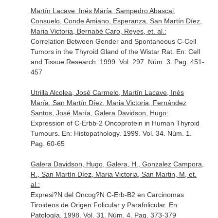
Martín Lacave, Inés María, Sampedro Abascal,
Consuelo, Conde Amiano, Esperanza, San Martín Díez,
Maria Victoria, Bernabé Caro, Reyes, et. al.:
Correlation Between Gender and Spontaneous C-Cell
Tumors in the Thyroid Gland of the Wistar Rat.
En: Cell
and Tissue Research
. 1999. Vol. 297. Núm. 3. Pag. 451-
457
Utrilla Alcolea, José Carmelo, Martín Lacave, Inés
María, San Martín Díez, Maria Victoria, Fernández
Santos, José María, Galera Davidson, Hugo:
Expression of C-Erbb-2 Oncoprotein in Human Thyroid
Tumours.
En: Histopathology
. 1999. Vol. 34. Núm. 1.
Pag. 60-65
Galera Davidson, Hugo, Galera, H., Gonzalez Campora,
R., San Martín Díez, Maria Victoria, San Martin, M, et.
al.:
Expresi?N del Oncog?N C-Erb-B2 en Carcinomas
Tiroideos de Origen Folicular y Parafolicular.
En:
Patología
. 1998. Vol. 31. Núm. 4. Pag. 373-379