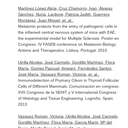
Martínez López Alicia, Cruz Chamorro, Ivan, Álvarez
Sánchez, Nuria, Lardone, Patricia Judith, Guerrero
Montávez, Juan Miguel, et. al.:
Melatonin protects from the entry of pathogenic cells in
the inflamed central nervous system of mice with EAE,
the experimental model for Multiple Sclerosis. Poster en
Congreso. IV FASEB conference on Melatonin Biology:
Actions and Therapeutics. Lisboa, Portugal. 2015
Utrilla Alcolea, José Carmelo, Gordillo Martínez, Flora
María, Gomez Pascual, Amparo, Fernández Santos,
José María, Vazquez Roman, Victoria, et. al.:
Immunodetection of Prymary Cilium in Thyroid Follicular
Cells of Different Mammals. Comunicación en congreso.
XVII Congreso de la SEHIT y V International Congress
of Histology and Tissue Engineering. Logroño, Spain.
2013
Vazquez Roman, Victoria, Utrilla Alcolea, José Carmelo,
Gordillo Martínez, Flora María, Garcia Marin, Mª del