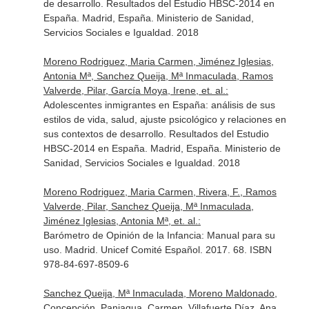
de desarrollo. Resultados del Estudio HBSC-2014 en
España. Madrid, España. Ministerio de Sanidad,
Servicios Sociales e Igualdad. 2018
Moreno Rodriguez, Maria Carmen, Jiménez Iglesias,
Antonia Mª, Sanchez Queija, Mª Inmaculada, Ramos
Valverde, Pilar, García Moya, Irene, et. al.:
Adolescentes inmigrantes en España: análisis de sus
estilos de vida, salud, ajuste psicológico y relaciones en
sus contextos de desarrollo. Resultados del Estudio
HBSC-2014 en España. Madrid, España. Ministerio de
Sanidad, Servicios Sociales e Igualdad. 2018
Moreno Rodriguez, Maria Carmen, Rivera, F., Ramos
Valverde, Pilar, Sanchez Queija, Mª Inmaculada,
Jiménez Iglesias, Antonia Mª, et. al.:
Barómetro de Opinión de la Infancia: Manual para su
uso. Madrid. Unicef Comité Español. 2017. 68. ISBN
978-84-697-8509-6
Sanchez Queija, Mª Inmaculada, Moreno Maldonado,
Concepción, Paniagua, Carmen, Villafuerte Díaz, Ana,