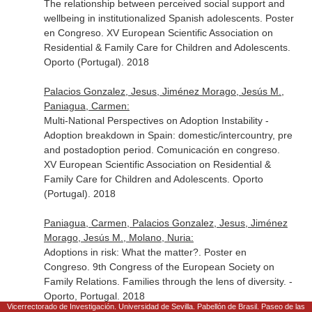
The relationship between perceived social support and
wellbeing in institutionalized Spanish adolescents. Poster
en Congreso. XV European Scientific Association on
Residential & Family Care for Children and Adolescents.
Oporto (Portugal). 2018
Palacios Gonzalez, Jesus, Jiménez Morago, Jesús M.,
Paniagua, Carmen:
Multi-National Perspectives on Adoption Instability -
Adoption breakdown in Spain: domestic/intercountry, pre
and postadoption period. Comunicación en congreso.
XV European Scientific Association on Residential &
Family Care for Children and Adolescents. Oporto
(Portugal). 2018
Paniagua, Carmen, Palacios Gonzalez, Jesus, Jiménez
Morago, Jesús M., Molano, Nuria:
Adoptions in risk: What the matter?. Poster en
Congreso. 9th Congress of the European Society on
Family Relations. Families through the lens of diversity. -
Oporto, Portugal. 2018
Vicerrectorado de Investigación. Universidad de Sevilla. Pabellón de Brasil. Paseo de las