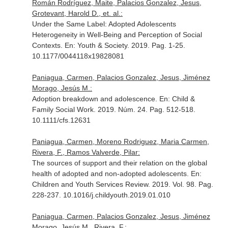
Román Rodríguez, Maite, Palacios Gonzalez, Jesus,
Grotevant, Harold D., et. al.:
Under the Same Label: Adopted Adolescents
Heterogeneity in Well-Being and Perception of Social
Contexts.
En: Youth & Society
. 2019. Pag. 1-25.
10.1177/0044118x19828081
Paniagua, Carmen, Palacios Gonzalez, Jesus, Jiménez
Morago, Jesús M.:
Adoption breakdown and adolescence.
En: Child &
Family Social Work
. 2019. Núm. 24. Pag. 512-518.
10.1111/cfs.12631
Paniagua, Carmen, Moreno Rodriguez, Maria Carmen,
Rivera, F., Ramos Valverde, Pilar:
The sources of support and their relation on the global
health of adopted and non-adopted adolescents.
En:
Children and Youth Services Review
. 2019. Vol. 98. Pag.
228-237. 10.1016/j.childyouth.2019.01.010
Paniagua, Carmen, Palacios Gonzalez, Jesus, Jiménez
Morago, Jesús M., Rivera, F.: