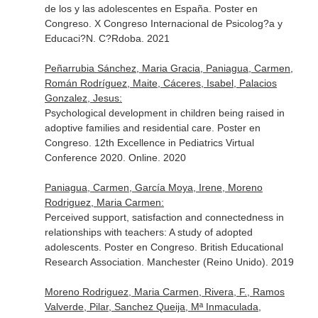
de los y las adolescentes en España. Poster en
Congreso. X Congreso Internacional de Psicolog?a y
Educaci?N. C?Rdoba. 2021
Peñarrubia Sánchez, Maria Gracia, Paniagua, Carmen,
Román Rodríguez, Maite, Cáceres, Isabel, Palacios
Gonzalez, Jesus:
Psychological development in children being raised in
adoptive families and residential care. Poster en
Congreso. 12th Excellence in Pediatrics Virtual
Conference 2020. Online. 2020
Paniagua, Carmen, García Moya, Irene, Moreno
Rodriguez, Maria Carmen:
Perceived support, satisfaction and connectedness in
relationships with teachers: A study of adopted
adolescents. Poster en Congreso. British Educational
Research Association. Manchester (Reino Unido). 2019
Moreno Rodriguez, Maria Carmen, Rivera, F., Ramos
Valverde, Pilar, Sanchez Queija, Mª Inmaculada,