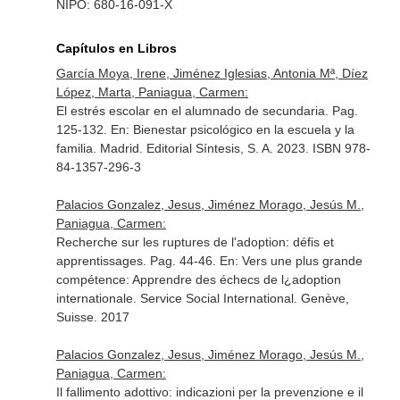
NIPO: 680-16-091-X
Capítulos en Libros
García Moya, Irene, Jiménez Iglesias, Antonia Mª, Díez
López, Marta, Paniagua, Carmen:
El estrés escolar en el alumnado de secundaria. Pag.
125-132.
En: Bienestar psicológico en la escuela y la
familia
. Madrid. Editorial Síntesis, S. A. 2023. ISBN 978-
84-1357-296-3
Palacios Gonzalez, Jesus, Jiménez Morago, Jesús M.,
Paniagua, Carmen:
Recherche sur les ruptures de l'adoption: défis et
apprentissages. Pag. 44-46.
En: Vers une plus grande
compétence: Apprendre des échecs de l¿adoption
internationale
. Service Social International. Genève,
Suisse. 2017
Palacios Gonzalez, Jesus, Jiménez Morago, Jesús M.,
Paniagua, Carmen:
Il fallimento adottivo: indicazioni per la prevenzione e il