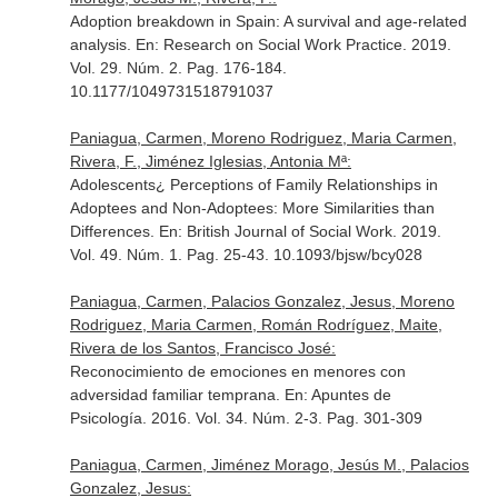
Adoption breakdown in Spain: A survival and age-related
analysis.
En: Research on Social Work Practice
. 2019.
Vol. 29. Núm. 2. Pag. 176-184.
10.1177/1049731518791037
Paniagua, Carmen, Moreno Rodriguez, Maria Carmen,
Rivera, F., Jiménez Iglesias, Antonia Mª:
Adolescents¿ Perceptions of Family Relationships in
Adoptees and Non-Adoptees: More Similarities than
Differences.
En: British Journal of Social Work
. 2019.
Vol. 49. Núm. 1. Pag. 25-43. 10.1093/bjsw/bcy028
Paniagua, Carmen, Palacios Gonzalez, Jesus, Moreno
Rodriguez, Maria Carmen, Román Rodríguez, Maite,
Rivera de los Santos, Francisco José:
Reconocimiento de emociones en menores con
adversidad familiar temprana.
En: Apuntes de
Psicología
. 2016. Vol. 34. Núm. 2-3. Pag. 301-309
Paniagua, Carmen, Jiménez Morago, Jesús M., Palacios
Gonzalez, Jesus: