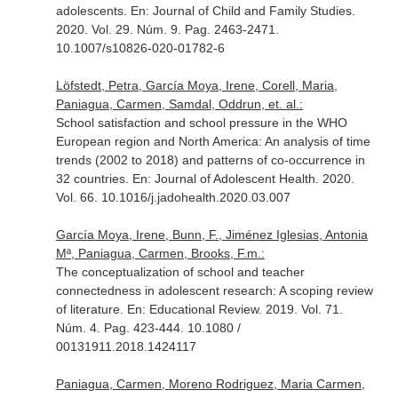
adolescents.
En: Journal of Child and Family Studies
.
2020. Vol. 29. Núm. 9. Pag. 2463-2471.
10.1007/s10826-020-01782-6
Löfstedt, Petra, García Moya, Irene, Corell, Maria,
Paniagua, Carmen, Samdal, Oddrun, et. al.:
School satisfaction and school pressure in the WHO
European region and North America: An analysis of time
trends (2002 to 2018) and patterns of co-occurrence in
32 countries.
En: Journal of Adolescent Health
. 2020.
Vol. 66. 10.1016/j.jadohealth.2020.03.007
García Moya, Irene, Bunn, F., Jiménez Iglesias, Antonia
Mª, Paniagua, Carmen, Brooks, F.m.:
The conceptualization of school and teacher
connectedness in adolescent research: A scoping review
of literature.
En: Educational Review
. 2019. Vol. 71.
Núm. 4. Pag. 423-444. 10.1080 /
00131911.2018.1424117
Paniagua, Carmen, Moreno Rodriguez, Maria Carmen,