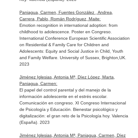
Paniagua, Carmen, Fuentes González , Andrea,
Carrera, Pablo, Román Rodríguez, Maite:
Emotion recognition in international adoption: from
childhood to adolescence. Poster en Congreso.
International Conference European Scientific Association
on Residential & Family Care for Children and
Adolescents: Equity and Social Justice in Child, Youth
and Family Welfare. University of Sussex, Brighton,UK.
2023
Jiménez Iglesias, Antonia Mª, Díez López, Marta,
Paniagua, Carmen:
El papel del control parental y del manejo de la
información adolescente en el estrés escolar.
Comunicación en congreso. XI Congreso Internacional
de Psicología y Educación. Bienestar psicológico y
digitalización: el gran reto de la Psicología hoy. Valencia
(España). 2023
Jiménez Iglesias, Antonia Mª, Paniagua, Carmen, Díez