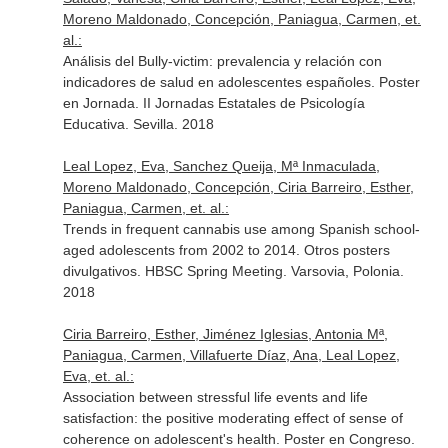
Moreno Maldonado, Concepción, Paniagua, Carmen, et.
al.:
Análisis del Bully-victim: prevalencia y relación con
indicadores de salud en adolescentes españoles. Poster
en Jornada. II Jornadas Estatales de Psicología
Educativa. Sevilla. 2018
Leal Lopez, Eva, Sanchez Queija, Mª Inmaculada,
Moreno Maldonado, Concepción, Ciria Barreiro, Esther,
Paniagua, Carmen, et. al.:
Trends in frequent cannabis use among Spanish school-
aged adolescents from 2002 to 2014. Otros posters
divulgativos. HBSC Spring Meeting. Varsovia, Polonia.
2018
Ciria Barreiro, Esther, Jiménez Iglesias, Antonia Mª,
Paniagua, Carmen, Villafuerte Díaz, Ana, Leal Lopez,
Eva, et. al.:
Association between stressful life events and life
satisfaction: the positive moderating effect of sense of
coherence on adolescent's health. Poster en Congreso.