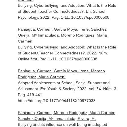
Bullying, Cyberbullying, and Adoption: What Is the Role
of Student-Teacher Connectedness?.
En: School
Psychology
. 2022. Pag. 1-11. 10.1037/spq0000508
Paniagua, Carmen, García Moya, Irene, Sanchez
Queija, Mª Inmaculada, Moreno Rodriguez, Maria
Carmen:
Bullying, Cyberbullying, and Adoption: What Is the Role
of Student¿Teacher Connectedness?. 2022. Núm.
Online first. Pag. 1-11. 10.1037/spq0000508
Paniagua, Carmen, García Moya, Irene, Moreno
Rodriguez, Maria Carmen:
Adopted Adolescents at School: Social Support and
Adjustment.
En: Youth & Society
. 2022. Vol. 54. Núm. 3.
Pag. 419-441.
https://doi.org/10.1177/0044118X20977033
Paniagua, Carmen, Moreno Rodriguez, Maria Carmen,
Sanchez Queija, Mª Inmaculada, Rivera, F.:
Bullying and its influence on well-being in adopted