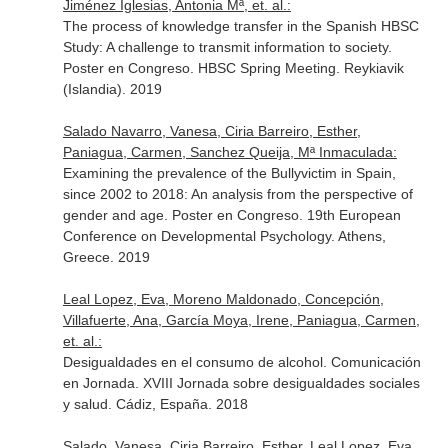
Jiménez Iglesias, Antonia Mª, et. al.:
The process of knowledge transfer in the Spanish HBSC
Study: A challenge to transmit information to society.
Poster en Congreso. HBSC Spring Meeting. Reykiavik
(Islandia). 2019
Salado Navarro, Vanesa, Ciria Barreiro, Esther,
Paniagua, Carmen, Sanchez Queija, Mª Inmaculada:
Examining the prevalence of the Bullyvictim in Spain,
since 2002 to 2018: An analysis from the perspective of
gender and age. Poster en Congreso. 19th European
Conference on Developmental Psychology. Athens,
Greece. 2019
Leal Lopez, Eva, Moreno Maldonado, Concepción,
Villafuerte, Ana, García Moya, Irene, Paniagua, Carmen,
et. al.:
Desigualdades en el consumo de alcohol. Comunicación
en Jornada. XVIII Jornada sobre desigualdades sociales
y salud. Cádiz, España. 2018
Salado, Vanesa, Ciria Barreiro, Esther, Leal Lopez, Eva,