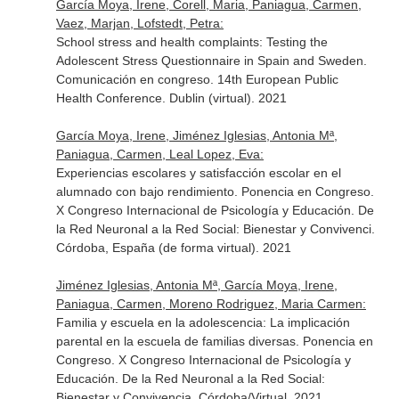
García Moya, Irene, Corell, Maria, Paniagua, Carmen,
Vaez, Marjan, Lofstedt, Petra:
School stress and health complaints: Testing the
Adolescent Stress Questionnaire in Spain and Sweden.
Comunicación en congreso. 14th European Public
Health Conference. Dublin (virtual). 2021
García Moya, Irene, Jiménez Iglesias, Antonia Mª,
Paniagua, Carmen, Leal Lopez, Eva:
Experiencias escolares y satisfacción escolar en el
alumnado con bajo rendimiento. Ponencia en Congreso.
X Congreso Internacional de Psicología y Educación. De
la Red Neuronal a la Red Social: Bienestar y Convivenci.
Córdoba, España (de forma virtual). 2021
Jiménez Iglesias, Antonia Mª, García Moya, Irene,
Paniagua, Carmen, Moreno Rodriguez, Maria Carmen:
Familia y escuela en la adolescencia: La implicación
parental en la escuela de familias diversas. Ponencia en
Congreso. X Congreso Internacional de Psicología y
Educación. De la Red Neuronal a la Red Social:
Bienestar y Convivencia. Córdoba/Virtual. 2021