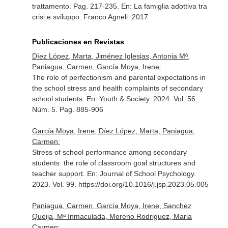
trattamento. Pag. 217-235.
En: La famiglia adottiva tra
crisi e sviluppo
. Franco Agneli. 2017
Publicaciones en Revistas
Díez López, Marta, Jiménez Iglesias, Antonia Mª,
Paniagua, Carmen, García Moya, Irene:
The role of perfectionism and parental expectations in
the school stress and health complaints of secondary
school students.
En: Youth & Society
. 2024. Vol. 56.
Núm. 5. Pag. 885-906
García Moya, Irene, Díez López, Marta, Paniagua,
Carmen:
Stress of school performance among secondary
students: the role of classroom goal structures and
teacher support.
En: Journal of School Psychology
.
2023. Vol. 99. https://doi.org/10.1016/j.jsp.2023.05.005
Paniagua, Carmen, García Moya, Irene, Sanchez
Queija, Mª Inmaculada, Moreno Rodriguez, Maria
Carmen: