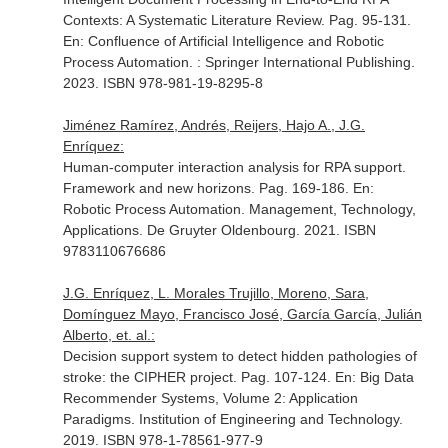
Contexts: A Systematic Literature Review. Pag. 95-131.
En: Confluence of Artificial Intelligence and Robotic
Process Automation
. : Springer International Publishing.
2023. ISBN 978-981-19-8295-8
Jiménez Ramírez, Andrés, Reijers, Hajo A., J.G.
Enríquez:
Human-computer interaction analysis for RPA support.
Framework and new horizons. Pag. 169-186.
En:
Robotic Process Automation. Management, Technology,
Applications
. De Gruyter Oldenbourg. 2021. ISBN
9783110676686
J.G. Enríquez, L. Morales Trujillo, Moreno, Sara,
Domínguez Mayo, Francisco José, García García, Julián
Alberto, et. al.:
Decision support system to detect hidden pathologies of
stroke: the CIPHER project. Pag. 107-124.
En: Big Data
Recommender Systems, Volume 2: Application
Paradigms
. Institution of Engineering and Technology.
2019. ISBN 978-1-78561-977-9