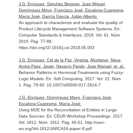
J.G. Enríquez, Sánchez Begines, Juan Miguel,
Domínguez Mayo, Francisco José, Escalona Cuaresma,
María José, García García, Julián Alberto:
An approach to characterize and evaluate the quality of
Product Lifecycle Management Software Systems.
En:
Computer Standards & Interfaces
. 2018. Vol. 61. Núm.
2019. Pag. 77-88.
https://doi.org/10.1016/j.csi.2018.05.003
J.G. Enríquez, Cid de la Paz, Virginia, Muntaner, Neus,
Aroba Paez, Javier, Navarro Pando, Jose Manuel, et. al.:
Behavior Patterns in Hormonal Treatments using Fuzzy-
Logic Models.
En: Soft Computing
. 2017. Vol. 22. Núm.
1. Pag. 79-90. 10.1007/s00500-017-2614-7
J.G. Enríquez, Domínguez Mayo, Francisco José,
Escalona Cuaresma, María José:
Using MDE for the Reconciliation of Entities in Large
Data Sources.
En: CEUR Workshop Proceedings
. 2017.
Vol. 1812. Núm. 1812. Pag. 45-51. http://ceur-
ws.org/Vol-1812/JARCA16-paper-8.pdf