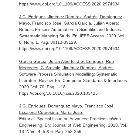
https://www.doi.org/10.1109/ACCESS.2020.2974934
J.G. Enríquez, Jiménez Ramírez, Andrés, Domínguez
Mayo, Francisco José, García García, Julián Alberto:
Robotic Process Automation: a Scientific and Industrial
Systematic Mapping Study.
En: IEEE Access
. 2020. Vol.
8. Núm. 1. Pag. 39113-39129.
https://www.doi.org/10.1109/ACCESS.2020.2974934
García García, Julián Alberto, J.G. Enríquez, Ruiz,
Mercedes, C. Arevalo, Jiménez Ramírez, Andrés:
Software Process Simulation Modelling: Systematic
Literature Review.
En: Computer Standards & Interfaces
.
2020. Vol. 70. Pag. 1-18.
https://doi.org/10.1016/j.csi.2020.103425
J.G. Enríquez, Domínguez Mayo, Francisco José,
Escalona Cuaresma, María José:
Editorial: Special Issue on Advanced Practices inWeb
Engineering.
En: Journal of Web Engineering
. 2019. Vol.
18. Núm. 4, 5 & 6. Pag. 252-256