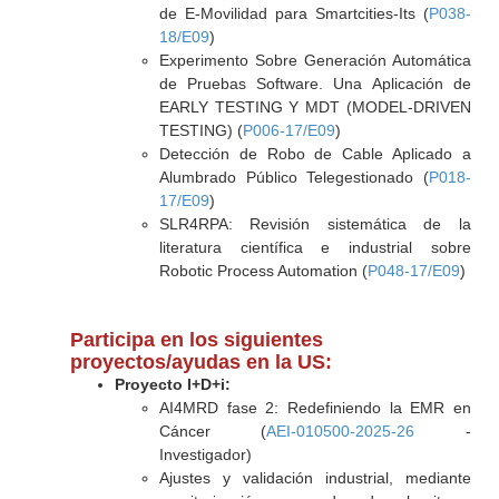
de E-Movilidad para Smartcities-Its (
P038-
18/E09
)
Experimento Sobre Generación Automática
de Pruebas Software. Una Aplicación de
EARLY TESTING Y MDT (MODEL-DRIVEN
TESTING) (
P006-17/E09
)
Detección de Robo de Cable Aplicado a
Alumbrado Público Telegestionado (
P018-
17/E09
)
SLR4RPA: Revisión sistemática de la
literatura científica e industrial sobre
Robotic Process Automation (
P048-17/E09
)
Participa en los siguientes
proyectos/ayudas en la US:
Proyecto I+D+i:
AI4MRD fase 2: Redefiniendo la EMR en
Cáncer (
AEI-010500-2025-26
-
Investigador)
Ajustes y validación industrial, mediante