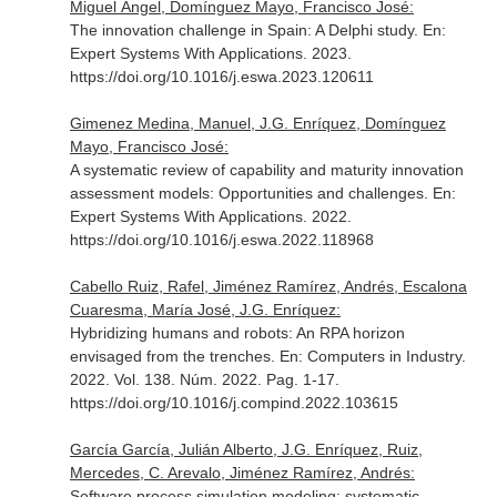
Miguel Ángel, Domínguez Mayo, Francisco José:
The innovation challenge in Spain: A Delphi study.
En:
Expert Systems With Applications
. 2023.
https://doi.org/10.1016/j.eswa.2023.120611
Gimenez Medina, Manuel, J.G. Enríquez, Domínguez
Mayo, Francisco José:
A systematic review of capability and maturity innovation
assessment models: Opportunities and challenges.
En:
Expert Systems With Applications
. 2022.
https://doi.org/10.1016/j.eswa.2022.118968
Cabello Ruiz, Rafel, Jiménez Ramírez, Andrés, Escalona
Cuaresma, María José, J.G. Enríquez:
Hybridizing humans and robots: An RPA horizon
envisaged from the trenches.
En: Computers in Industry
.
2022. Vol. 138. Núm. 2022. Pag. 1-17.
https://doi.org/10.1016/j.compind.2022.103615
García García, Julián Alberto, J.G. Enríquez, Ruiz,
Mercedes, C. Arevalo, Jiménez Ramírez, Andrés:
Software process simulation modeling: systematic