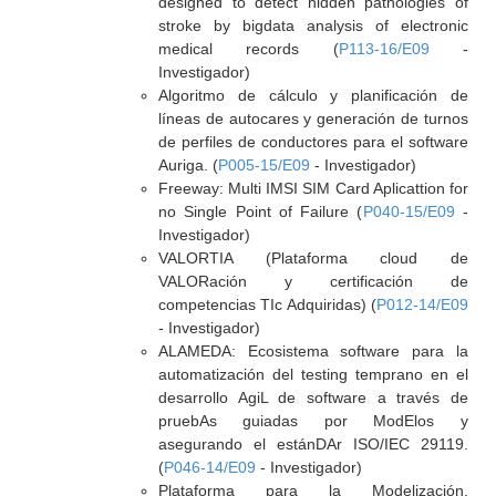
designed to detect hidden pathologies of
stroke by bigdata analysis of electronic
medical records (
P113-16/E09
-
Investigador)
Algoritmo de cálculo y planificación de
líneas de autocares y generación de turnos
de perfiles de conductores para el software
Auriga. (
P005-15/E09
- Investigador)
Freeway: Multi IMSI SIM Card Aplicattion for
no Single Point of Failure (
P040-15/E09
-
Investigador)
VALORTIA (Plataforma cloud de
VALORación y certificación de
competencias TIc Adquiridas) (
P012-14/E09
- Investigador)
ALAMEDA: Ecosistema software para la
automatización del testing temprano en el
desarrollo AgiL de software a través de
pruebAs guiadas por ModElos y
asegurando el estánDAr ISO/IEC 29119.
(
P046-14/E09
- Investigador)
Plataforma para la Modelización,