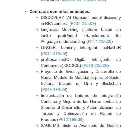
Contratos con otras entidades:
DISCOVERY “AI Decision model discovery
in RPA context” (
P037-21/E09
)
Linguistic ModEling platform based on
larGe pretrAined tRansformers for
lAnguage understanding (
P047-22/E09
)
LINGER. Lending Intelligent maNaGER
(
P014-21/E09
)
proCesamientO Digital Inteligente de
ContEnidos( CODICE) (
P018-20/E09
)
Proyecto de Investigación y Desarrollo de
Nuevo Modelo de Metadatos para el Sector
Editorial Basado en Onix y Blockchain
(
P049-19/E09
)
Implantación de Entorno de Integración
Continua y Mejora de las Herramientas de
Soporte al Desarrollo, y Automatización de
Tareas y Optimización de Planes de
Pruebas (
P012-19/E09
)
SAGE-MS: Sistema Avanzado de Gestión