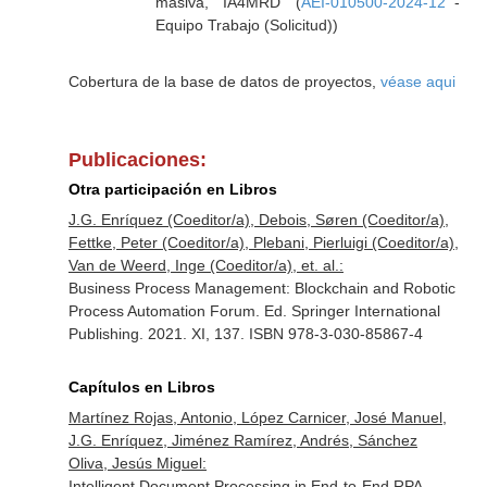
masiva, "IA4MRD" (
AEI-010500-2024-12
-
Equipo Trabajo (Solicitud))
Cobertura de la base de datos de proyectos,
véase aqui
Publicaciones:
Otra participación en Libros
J.G. Enríquez (Coeditor/a), Debois, Søren (Coeditor/a),
Fettke, Peter (Coeditor/a), Plebani, Pierluigi (Coeditor/a),
Van de Weerd, Inge (Coeditor/a), et. al.:
Business Process Management: Blockchain and Robotic
Process Automation Forum. Ed. Springer International
Publishing. 2021. XI, 137. ISBN 978-3-030-85867-4
Capítulos en Libros
Martínez Rojas, Antonio, López Carnicer, José Manuel,
J.G. Enríquez, Jiménez Ramírez, Andrés, Sánchez
Oliva, Jesús Miguel:
Intelligent Document Processing in End-to-End RPA