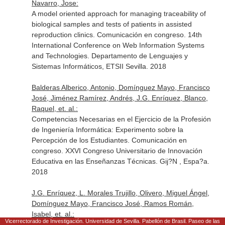
Navarro, Jose:
A model oriented approach for managing traceability of
biological samples and tests of patients in assisted
reproduction clinics. Comunicación en congreso. 14th
International Conference on Web Information Systems
and Technologies. Departamento de Lenguajes y
Sistemas Informáticos, ETSII Sevilla. 2018
Balderas Alberico, Antonio, Domínguez Mayo, Francisco
José, Jiménez Ramírez, Andrés, J.G. Enríquez, Blanco,
Raquel, et. al.:
Competencias Necesarias en el Ejercicio de la Profesión
de Ingeniería Informática: Experimento sobre la
Percepción de los Estudiantes. Comunicación en
congreso. XXVI Congreso Universitario de Innovación
Educativa en las Enseñanzas Técnicas. Gij?N , Espa?a.
2018
J.G. Enríquez, L. Morales Trujillo, Olivero, Miguel Ángel,
Domínguez Mayo, Francisco José, Ramos Román,
Isabel, et. al.:
Vicerrectorado de Investigación. Universidad de Sevilla. Pabellón de Brasil. Paseo de las
Hacia una metodología para el desarrollo guiado y