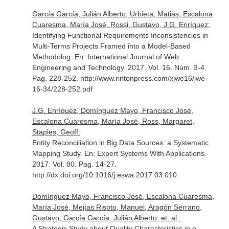
García García, Julián Alberto, Urbieta, Matias, Escalona
Cuaresma, María José, Rossi, Gustavo, J.G. Enríquez:
Identifying Functional Requirements Inconsistencies in
Multi-Terms Projects Framed into a Model-Based
Methodolog.
En: International Journal of Web
Engineering and Technology
. 2017. Vol. 16. Núm. 3-4.
Pag. 228-252. http://www.rintonpress.com/xjwe16/jwe-
16-34/228-252.pdf
J.G. Enríquez, Domínguez Mayo, Francisco José,
Escalona Cuaresma, María José, Ross, Margaret,
Staples, Geoff:
Entity Reconciliation in Big Data Sources: a Systematic
Mapping Study.
En: Expert Systems With Applications
.
2017. Vol. 80. Pag. 14-27.
http://dx.doi.org/10.1016/j.eswa.2017.03.010
Domínguez Mayo, Francisco José, Escalona Cuaresma,
María José, Mejías Risoto, Manuel, Aragón Serrano,
Gustavo, García García, Julián Alberto, et. al.:
A Strategic Study about Quality Characteristics in e-