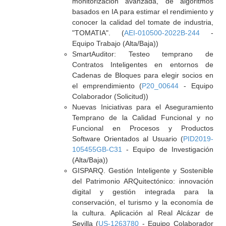
monitorización avanzada, de algoritmos
basados en IA para estimar el rendimiento y
conocer la calidad del tomate de industria,
"TOMATIA". (
AEI-010500-2022B-244
-
Equipo Trabajo (Alta/Baja))
SmartAuditor: Testeo temprano de
Contratos Inteligentes en entornos de
Cadenas de Bloques para elegir socios en
el emprendimiento (
P20_00644
- Equipo
Colaborador (Solicitud))
Nuevas Iniciativas para el Aseguramiento
Temprano de la Calidad Funcional y no
Funcional en Procesos y Productos
Software Orientados al Usuario (
PID2019-
105455GB-C31
- Equipo de Investigación
(Alta/Baja))
GISPARQ. Gestión Inteligente y Sostenible
del Patrimonio ARQuitectónico: innovación
digital y gestión integrada para la
conservación, el turismo y la economía de
la cultura. Aplicación al Real Alcázar de
Sevilla (
US-1263780
- Equipo Colaborador