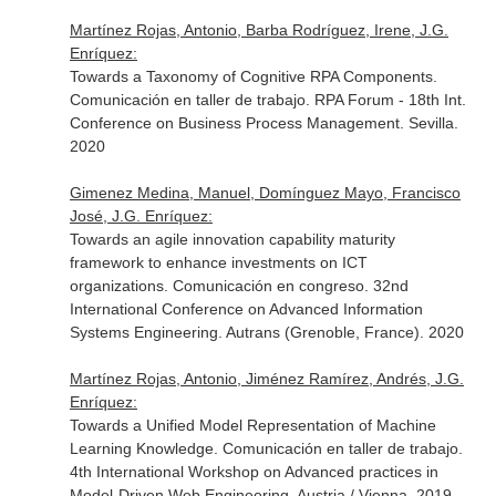
Martínez Rojas, Antonio, Barba Rodríguez, Irene, J.G.
Enríquez:
Towards a Taxonomy of Cognitive RPA Components.
Comunicación en taller de trabajo. RPA Forum - 18th Int.
Conference on Business Process Management. Sevilla.
2020
Gimenez Medina, Manuel, Domínguez Mayo, Francisco
José, J.G. Enríquez:
Towards an agile innovation capability maturity
framework to enhance investments on ICT
organizations. Comunicación en congreso. 32nd
International Conference on Advanced Information
Systems Engineering. Autrans (Grenoble, France). 2020
Martínez Rojas, Antonio, Jiménez Ramírez, Andrés, J.G.
Enríquez:
Towards a Unified Model Representation of Machine
Learning Knowledge. Comunicación en taller de trabajo.
4th International Workshop on Advanced practices in
Model-Driven Web Engineering. Austria / Vienna. 2019