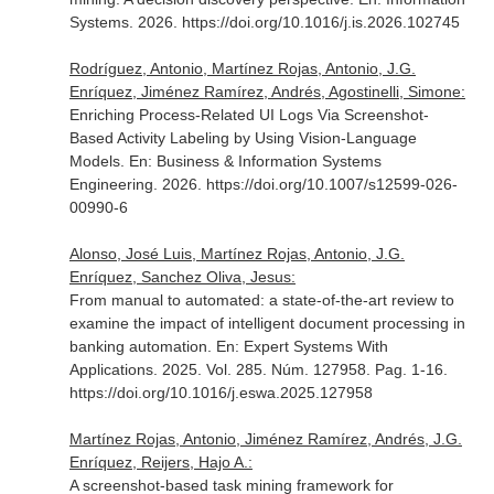
Systems
. 2026. https://doi.org/10.1016/j.is.2026.102745
Rodríguez, Antonio, Martínez Rojas, Antonio, J.G.
Enríquez, Jiménez Ramírez, Andrés, Agostinelli, Simone:
Enriching Process-Related UI Logs Via Screenshot-
Based Activity Labeling by Using Vision-Language
Models.
En: Business & Information Systems
Engineering
. 2026. https://doi.org/10.1007/s12599-026-
00990-6
Alonso, José Luis, Martínez Rojas, Antonio, J.G.
Enríquez, Sanchez Oliva, Jesus:
From manual to automated: a state-of-the-art review to
examine the impact of intelligent document processing in
banking automation.
En: Expert Systems With
Applications
. 2025. Vol. 285. Núm. 127958. Pag. 1-16.
https://doi.org/10.1016/j.eswa.2025.127958
Martínez Rojas, Antonio, Jiménez Ramírez, Andrés, J.G.
Enríquez, Reijers, Hajo A.:
A screenshot-based task mining framework for