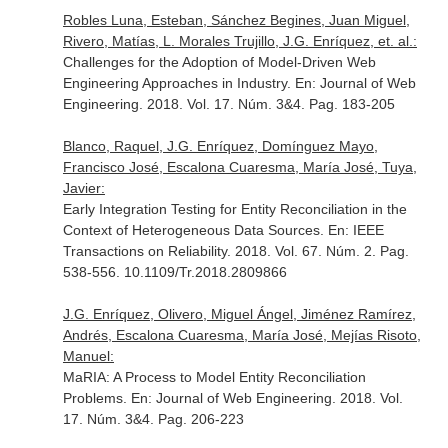
Robles Luna, Esteban, Sánchez Begines, Juan Miguel,
Rivero, Matías, L. Morales Trujillo, J.G. Enríquez, et. al.:
Challenges for the Adoption of Model-Driven Web
Engineering Approaches in Industry.
En: Journal of Web
Engineering
. 2018. Vol. 17. Núm. 3&4. Pag. 183-205
Blanco, Raquel, J.G. Enríquez, Domínguez Mayo,
Francisco José, Escalona Cuaresma, María José, Tuya,
Javier:
Early Integration Testing for Entity Reconciliation in the
Context of Heterogeneous Data Sources.
En: IEEE
Transactions on Reliability
. 2018. Vol. 67. Núm. 2. Pag.
538-556. 10.1109/Tr.2018.2809866
J.G. Enríquez, Olivero, Miguel Ángel, Jiménez Ramírez,
Andrés, Escalona Cuaresma, María José, Mejías Risoto,
Manuel:
MaRIA: A Process to Model Entity Reconciliation
Problems.
En: Journal of Web Engineering
. 2018. Vol.
17. Núm. 3&4. Pag. 206-223