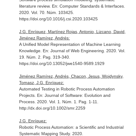
literature review.
En: Computer Standards & Interfaces
.
2020. Vol. 70. Núm. 103425.
https://doi.org/10.1016/j.csi.2020.103425
J.G. Enríquez, Martínez Rojas, Antonio, Lizcano, David,
Jiménez Ramírez, Andrés:
A Unified Model Representation of Machine Learning
Knowledge.
En: Journal of Web Engineering
. 2020. Vol.
19. Núm. 2. Pag. 319-340.
https://doi.org/10.13052/jwe1540-9589.1929
Jiménez Ramírez, Andrés, Chacon, Jesus, Wojdynsky,
Tomasz, J.G. Enríquez:
Automated Testing in Robotic Process Automation
Projects.
En: Journal of Software: Evolution and
Process
. 2020. Vol. 1. Núm. 1. Pag. 1-11.
http://dx.doi.org/10.1002/smr.2259
J.G. Enríquez:
Robotic Process Automation: a Scientific and Industrial
Systematic Mapping Study. 2020.