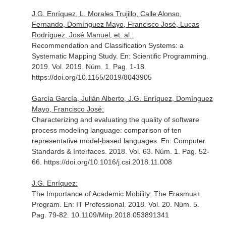
J.G. Enríquez, L. Morales Trujillo, Calle Alonso,
Fernando, Domínguez Mayo, Francisco José, Lucas
Rodríguez, José Manuel, et. al.:
Recommendation and Classification Systems: a
Systematic Mapping Study.
En: Scientific Programming
.
2019. Vol. 2019. Núm. 1. Pag. 1-18.
https://doi.org/10.1155/2019/8043905
García García, Julián Alberto, J.G. Enríquez, Domínguez
Mayo, Francisco José:
Characterizing and evaluating the quality of software
process modeling language: comparison of ten
representative model-based languages.
En: Computer
Standards & Interfaces
. 2018. Vol. 63. Núm. 1. Pag. 52-
66. https://doi.org/10.1016/j.csi.2018.11.008
J.G. Enríquez:
The Importance of Academic Mobility: The Erasmus+
Program.
En: IT Professional
. 2018. Vol. 20. Núm. 5.
Pag. 79-82. 10.1109/Mitp.2018.053891341