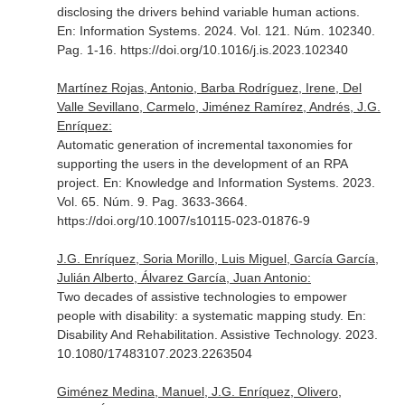
disclosing the drivers behind variable human actions.
En: Information Systems
. 2024. Vol. 121. Núm. 102340.
Pag. 1-16. https://doi.org/10.1016/j.is.2023.102340
Martínez Rojas, Antonio, Barba Rodríguez, Irene, Del
Valle Sevillano, Carmelo, Jiménez Ramírez, Andrés, J.G.
Enríquez:
Automatic generation of incremental taxonomies for
supporting the users in the development of an RPA
project.
En: Knowledge and Information Systems
. 2023.
Vol. 65. Núm. 9. Pag. 3633-3664.
https://doi.org/10.1007/s10115-023-01876-9
J.G. Enríquez, Soria Morillo, Luis Miguel, García García,
Julián Alberto, Álvarez García, Juan Antonio:
Two decades of assistive technologies to empower
people with disability: a systematic mapping study.
En:
Disability And Rehabilitation. Assistive Technology
. 2023.
10.1080/17483107.2023.2263504
Giménez Medina, Manuel, J.G. Enríquez, Olivero,