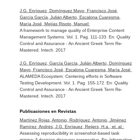
J.G. Enríquez, Domínguez Mayo, Francisco José,
García García, Julián Alberto, Escalona Cuaresma,
María José, Mejías Risoto, Manuel:
A framework to manage quality of Enterprise Content
Management Systems. Vol. 1. Pag. 111-133.
En: Quality
Control and Assurance - An Ancient Greek Term Re-
Mastered
. Intech. 2017
J.G. Enríquez, García García, Julián Alberto, Domínguez
Mayo, Francisco José, Escalona Cuaresma, María José:
ALAMEDA Ecosystem: Centering efforts in Software
Testing Development. Vol. 1. Pag. 155-172.
En: Quality
Control and Assurance - An Ancient Greek Term Re-
Mastered
. Intech. 2017
Publicaciones en Revistas
Martínez Rojas, Antonio, Rodríguez, Antonio, Jiménez
Ramírez, Andrés, J.G. Enríquez, Reijers, H.a., et. al.:
Assessing reproducibility in screenshot-based task
mining: A decision discovery perspective.
En: Information