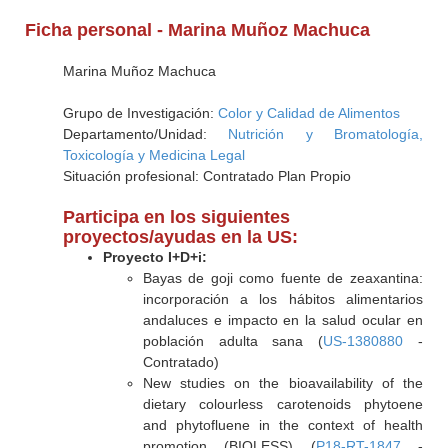
Ficha personal - Marina Muñoz Machuca
Marina Muñoz Machuca
Grupo de Investigación:
Color y Calidad de Alimentos
Departamento/Unidad:
Nutrición y Bromatología,
Toxicología y Medicina Legal
Situación profesional: Contratado Plan Propio
Participa en los siguientes
proyectos/ayudas en la US:
Proyecto I+D+i:
Bayas de goji como fuente de zeaxantina:
incorporación a los hábitos alimentarios
andaluces e impacto en la salud ocular en
población adulta sana (
US-1380880
-
Contratado)
New studies on the bioavailability of the
dietary colourless carotenoids phytoene
and phytofluene in the context of health
promotion (BIOLESS) (
P18-RT-1847
-