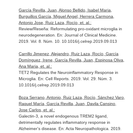
García Revilla, Juan, Alonso Bellido, Isabel Maria,
Burguillos García, Miguel Angel, Herrera Carmona,
Antonio Jose, Ruiz Laza, Rocío, et. al.:
Review/Reseña: Reformulating pro-oxidant microglia in
neurodegeneration.
En: Journal of Clinical Medicine
.
2019. Vol. 8. Núm. 10. 10.1016/j.celrep.2019.09.013
Carrillo Jimenez, Alejandro, Ruiz Laza, Rocío, García
Domínguez, Irene, García Revilla, Juan, Espinosa Oliva,
Ana Maria, et. al.:
TET2 Regulates the Neuroinflammatory Response in
Microglia.
En: Cell Reports
. 2019. Vol. 29. Núm. 3.
10.1016/j.celrep.2019.09.013
Boza Serrano, Antonio, Ruiz Laza, Rocío, Sánchez Varo,
Raquel María, García Revilla, Juan, Davila Cansino,
Jose Carlos, et. al.:
Galectin-3, a novel endogenous TREM2 ligand,
detrimentally regulates inflammatory response in
Alzheimer's disease.
En: Acta Neuropathologica
. 2019.