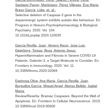
Santiago Pavon, Martiniano, Perez Villegas, Eva Maria,
Bravo García, Lidia, et. al.:
Selective deletion of Caspase-3 gene in the
dopaminergic system exhibits autistic-like behaviour.
En:
Progress in Nneuro-Psychopharmacology & Biological
Psychiatry
. 2020. Vol. 104.
10.1016/j.pnpbp.2020.110030
García Revilla, Juan, Venero Recio, Jose Luis,
Deierborg, Tomas, Boza, Antonio Jesus:
Hyperinflammation and Fibrosis in Severe COVID-19
Patients: Galectin-3, a Target Molecule to Consider.
En:
Frontiers in Immunology
. 2020. Vol. 11.
10.3389/fimmu.2020.02069
Espinosa Oliva, Ana Maria, García Revilla, Juan,
Burguillos García, Miguel Angel, Alonso Bellido, Isabel
Maria:
Review/Reseña: Brainiac Caspases: Beyond the Wall of
Apoptosis.
En: Frontiers In Cellular Neuroscience
. 2019.
10.3389/fncel.2019.00500