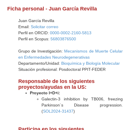
Ficha personal - Juan García Revilla
Juan García Revilla
Email:
Solicitar correo
Perfil en ORCID:
0000-0002-2160-5813
Perfil en Scopus:
56803876500
Grupo de Investigación:
Mecanismos de Muerte Celular
en Enfermedades Neurodegenerativas
Departamento/Unidad:
Bioquímica y Biología Molecular
Situación profesional: Posdoctoral PPIT-FEDER
Responsable de los siguientes
proyectos/ayudas en la US:
Proyecto I+D+i:
Galectin-3 inhibition by TB006, freezing
Parkinson´s Disease progression.
(
SOL2024-31437
)
Participa en los siguientes