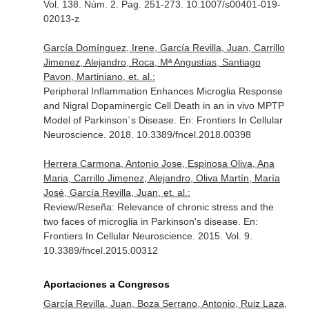
Vol. 138. Núm. 2. Pag. 251-273. 10.1007/s00401-019-
02013-z
García Domínguez, Irene, García Revilla, Juan, Carrillo
Jimenez, Alejandro, Roca, Mª Angustias, Santiago
Pavon, Martiniano, et. al.:
Peripheral Inflammation Enhances Microglia Response
and Nigral Dopaminergic Cell Death in an in vivo MPTP
Model of Parkinson`s Disease.
En: Frontiers In Cellular
Neuroscience
. 2018. 10.3389/fncel.2018.00398
Herrera Carmona, Antonio Jose, Espinosa Oliva, Ana
Maria, Carrillo Jimenez, Alejandro, Oliva Martín, María
José, García Revilla, Juan, et. al.:
Review/Reseña: Relevance of chronic stress and the
two faces of microglia in Parkinson's disease.
En:
Frontiers In Cellular Neuroscience
. 2015. Vol. 9.
10.3389/fncel.2015.00312
Aportaciones a Congresos
García Revilla, Juan, Boza Serrano, Antonio, Ruiz Laza,