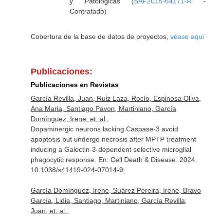
y Patológicas (
SAF2015-64171-R
-
Contratado)
Cobertura de la base de datos de proyectos,
véase aqui
Publicaciones:
Publicaciones en Revistas
García Revilla, Juan, Ruiz Laza, Rocío, Espinosa Oliva,
Ana Maria, Santiago Pavon, Martiniano, García
Domínguez, Irene, et. al.:
Dopaminergic neurons lacking Caspase-3 avoid
apoptosis but undergo necrosis after MPTP treatment
inducing a Galectin-3-dependent selective microglial
phagocytic response.
En: Cell Death & Disease
. 2024.
10.1038/s41419-024-07014-9
García Domínguez, Irene, Suárez Pereira, Irene, Bravo
García, Lidia, Santiago, Martiniano, García Revilla,
Juan, et. al.: