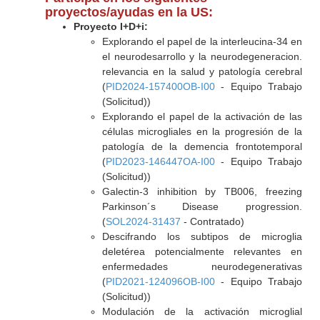
proyectos/ayudas en la US:
Proyecto I+D+i:
Explorando el papel de la interleucina-34 en
el neurodesarrollo y la neurodegeneracion.
relevancia en la salud y patología cerebral
(
PID2024-157400OB-I00
- Equipo Trabajo
(Solicitud))
Explorando el papel de la activación de las
células microgliales en la progresión de la
patología de la demencia frontotemporal
(
PID2023-146447OA-I00
- Equipo Trabajo
(Solicitud))
Galectin-3 inhibition by TB006, freezing
Parkinson´s Disease progression.
(
SOL2024-31437
- Contratado)
Descifrando los subtipos de microglia
deletérea potencialmente relevantes en
enfermedades neurodegenerativas
(
PID2021-124096OB-I00
- Equipo Trabajo
(Solicitud))
Modulación de la activación microglial