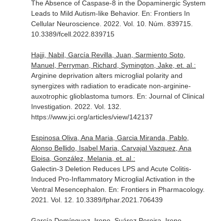
The Absence of Caspase-8 in the Dopaminergic System
Leads to Mild Autism-like Behavior.
En: Frontiers In
Cellular Neuroscience
. 2022. Vol. 10. Núm. 839715.
10.3389/fcell.2022.839715
Hajji, Nabil, García Revilla, Juan, Sarmiento Soto,
Manuel, Perryman, Richard, Symington, Jake, et. al.:
Arginine deprivation alters microglial polarity and
synergizes with radiation to eradicate non-arginine-
auxotrophic glioblastoma tumors.
En: Journal of Clinical
Investigation
. 2022. Vol. 132.
https://www.jci.org/articles/view/142137
Espinosa Oliva, Ana Maria, Garcia Miranda, Pablo,
Alonso Bellido, Isabel Maria, Carvajal Vazquez, Ana
Eloisa, González, Melania, et. al.:
Galectin-3 Deletion Reduces LPS and Acute Colitis-
Induced Pro-Inflammatory Microglial Activation in the
Ventral Mesencephalon.
En: Frontiers in Pharmacology
.
2021. Vol. 12. 10.3389/fphar.2021.706439
García Domínguez, Irene, Suárez Pereira, Irene,