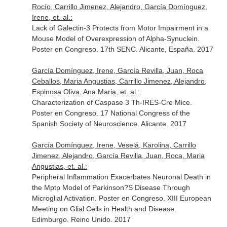
Rocío, Carrillo Jimenez, Alejandro, García Domínguez,
Irene, et. al.:
Lack of Galectin-3 Protects from Motor Impairment in a
Mouse Model of Overexpression of Alpha-Synuclein.
Poster en Congreso. 17th SENC. Alicante, España. 2017
García Domínguez, Irene, García Revilla, Juan, Roca
Ceballos, Maria Angustias, Carrillo Jimenez, Alejandro,
Espinosa Oliva, Ana Maria, et. al.:
Characterization of Caspase 3 Th-IRES-Cre Mice.
Poster en Congreso. 17 National Congress of the
Spanish Society of Neuroscience. Alicante. 2017
García Domínguez, Irene, Veselá, Karolina, Carrillo
Jimenez, Alejandro, García Revilla, Juan, Roca, Maria
Angustias, et. al.:
Peripheral Inflammation Exacerbates Neuronal Death in
the Mptp Model of Parkinson?S Disease Through
Microglial Activation. Poster en Congreso. XIII European
Meeting on Glial Cells in Health and Disease.
Edimburgo. Reino Unido. 2017