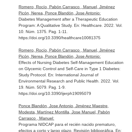
Romero, Rocío, Pabón Carrasco , Manuel, Jiménez
Picón, Nerea, Ponce Blandón, Jose Antonio:
Diabetes Management after a Therapeutic Education
Program: A Qualitative Study.
En: Healthcare
. 2022. Vol.
10. Núm. 1375. Pag. 1-11.
https://doi.org/10.3390/healthcare10081375
Romero, Rocío, Pabón Carrasco , Manuel, Jiménez
Picón, Nerea, Ponce Blandón, Jose Antonio:
Effects of Nursing Diabetes Self-Management Education
on Glycemic Control and Self-Care in Type 1 Diabetes:
Study Protocol.
En: International Journal of
Environmental Research and Public Health
. 2022. Vol.
19. Núm. 5079. Pag. 1-9.
https://doi.org/10.3390/ijerph19095079
Ponce Blandón, Jose Antonio, Jiménez Maestre,
Modesta, Martínez Montilla, Jose Manuel, Pabón
Carrasco , Manuel:
Programa NIDCAP para el recién nacido prematuro,
efectos a corto y largo plazo. Revisión bibliográfica.
En: