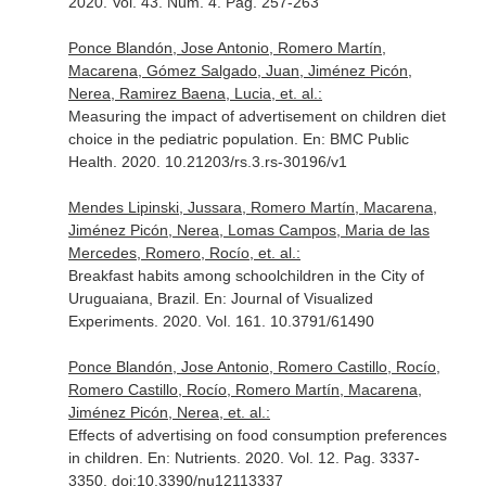
2020. Vol. 43. Núm. 4. Pag. 257-263
Ponce Blandón, Jose Antonio, Romero Martín,
Macarena, Gómez Salgado, Juan, Jiménez Picón,
Nerea, Ramirez Baena, Lucia, et. al.:
Measuring the impact of advertisement on children diet
choice in the pediatric population.
En: BMC Public
Health
. 2020. 10.21203/rs.3.rs-30196/v1
Mendes Lipinski, Jussara, Romero Martín, Macarena,
Jiménez Picón, Nerea, Lomas Campos, Maria de las
Mercedes, Romero, Rocío, et. al.:
Breakfast habits among schoolchildren in the City of
Uruguaiana, Brazil.
En: Journal of Visualized
Experiments
. 2020. Vol. 161. 10.3791/61490
Ponce Blandón, Jose Antonio, Romero Castillo, Rocío,
Romero Castillo, Rocío, Romero Martín, Macarena,
Jiménez Picón, Nerea, et. al.:
Effects of advertising on food consumption preferences
in children.
En: Nutrients
. 2020. Vol. 12. Pag. 3337-
3350. doi:10.3390/nu12113337