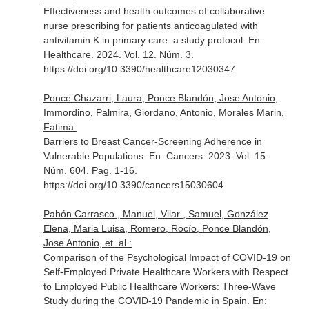
Effectiveness and health outcomes of collaborative
nurse prescribing for patients anticoagulated with
antivitamin K in primary care: a study protocol.
En:
Healthcare
. 2024. Vol. 12. Núm. 3.
https://doi.org/10.3390/healthcare12030347
Ponce Chazarri, Laura, Ponce Blandón, Jose Antonio,
Immordino, Palmira, Giordano, Antonio, Morales Marin,
Fatima:
Barriers to Breast Cancer-Screening Adherence in
Vulnerable Populations.
En: Cancers
. 2023. Vol. 15.
Núm. 604. Pag. 1-16.
https://doi.org/10.3390/cancers15030604
Pabón Carrasco , Manuel, Vilar , Samuel, González
Elena, Maria Luisa, Romero, Rocío, Ponce Blandón,
Jose Antonio, et. al.:
Comparison of the Psychological Impact of COVID-19 on
Self-Employed Private Healthcare Workers with Respect
to Employed Public Healthcare Workers: Three-Wave
Study during the COVID-19 Pandemic in Spain.
En: