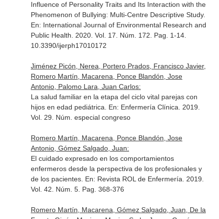
Influence of Personality Traits and Its Interaction with the
Phenomenon of Bullying: Multi-Centre Descriptive Study.
En: International Journal of Environmental Research and
Public Health
. 2020. Vol. 17. Núm. 172. Pag. 1-14.
10.3390/ijerph17010172
Jiménez Picón, Nerea, Portero Prados, Francisco Javier,
Romero Martín, Macarena, Ponce Blandón, Jose
Antonio, Palomo Lara, Juan Carlos:
La salud familiar en la etapa del ciclo vital parejas con
hijos en edad pediátrica.
En: Enfermería Clínica
. 2019.
Vol. 29. Núm. especial congreso
Romero Martín, Macarena, Ponce Blandón, Jose
Antonio, Gómez Salgado, Juan:
El cuidado expresado en los comportamientos
enfermeros desde la perspectiva de los profesionales y
de los pacientes.
En: Revista ROL de Enfermería
. 2019.
Vol. 42. Núm. 5. Pag. 368-376
Romero Martín, Macarena, Gómez Salgado, Juan, De la