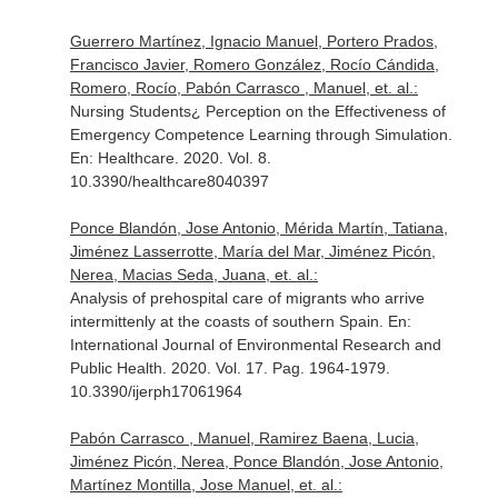
Guerrero Martínez, Ignacio Manuel, Portero Prados,
Francisco Javier, Romero González, Rocío Cándida,
Romero, Rocío, Pabón Carrasco , Manuel, et. al.:
Nursing Students¿ Perception on the Effectiveness of
Emergency Competence Learning through Simulation.
En: Healthcare
. 2020. Vol. 8.
10.3390/healthcare8040397
Ponce Blandón, Jose Antonio, Mérida Martín, Tatiana,
Jiménez Lasserrotte, María del Mar, Jiménez Picón,
Nerea, Macias Seda, Juana, et. al.:
Analysis of prehospital care of migrants who arrive
intermittenly at the coasts of southern Spain.
En:
International Journal of Environmental Research and
Public Health
. 2020. Vol. 17. Pag. 1964-1979.
10.3390/ijerph17061964
Pabón Carrasco , Manuel, Ramirez Baena, Lucia,
Jiménez Picón, Nerea, Ponce Blandón, Jose Antonio,
Martínez Montilla, Jose Manuel, et. al.: