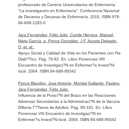
profesorado de Centros Universitarios de Enfermería.
"La investigación en Enfermería"
. Conferencia Nacional
de Decanos y Decanas de Enfermería. 2015. ISBN 978-
84-608-1283-0
Jara Fernández, Félix Julio, Conde Herrera, Manuel,
Nieto García, a, Ponce González, J F, Acosta Delgado,
D, et. al.:
Apoyo Social y Calidad de Vida en los Pacientes con Pie
Diab?Tico. Pag. 79-82.
En: Libro Ponencias VIII
Encuentro de Investigaci?N en Enfermer?a Invest?N-
Isciii
. 2004. ISBN 84-688-89342
Ponce Blandón, Jose Antonio, Montiel Gallardo, Paulino,
Jara Fernández, Félix Julio:
Influencia de la Posici?N del Brazo en las Reacciones
Adversas Secundarias a la Administraci?N de la Vacuna
Difteria-T?Tanos de Adultos. Pag. 99-101.
En: Libro
Ponencias VIII Encuentro de Investigaci?N en
Enfermer?a Invest?N-Isciii
. 2004. ISBN 84-688-89342