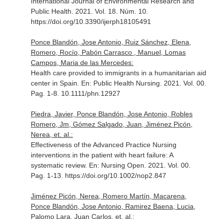
International Journal of Environmental Research and
Public Health
. 2021. Vol. 18. Núm. 10.
https://doi.org/10.3390/ijerph18105491
Ponce Blandón, Jose Antonio, Ruiz Sánchez, Elena,
Romero, Rocío, Pabón Carrasco , Manuel, Lomas
Campos, Maria de las Mercedes:
Health care provided to immigrants in a humanitarian aid
center in Spain.
En: Public Health Nursing
. 2021. Vol. 00.
Pag. 1-8. 10.1111/phn.12927
Piedra, Javier, Ponce Blandón, Jose Antonio, Robles
Romero, Jm, Gómez Salgado, Juan, Jiménez Picón,
Nerea, et. al.:
Effectiveness of the Advanced Practice Nursing
interventions in the patient with heart failure: A
systematic review.
En: Nursing Open
. 2021. Vol. 00.
Pag. 1-13. https://doi.org/10.1002/nop2.847
Jiménez Picón, Nerea, Romero Martín, Macarena,
Ponce Blandón, Jose Antonio, Ramirez Baena, Lucia,
Palomo Lara, Juan Carlos, et. al.: