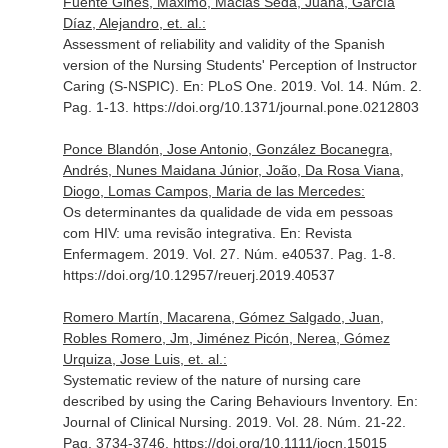
Fuente Ginés, Maximo, Macias Seda, Juana, García
Díaz, Alejandro, et. al.:
Assessment of reliability and validity of the Spanish
version of the Nursing Students' Perception of Instructor
Caring (S-NSPIC).
En: PLoS One
. 2019. Vol. 14. Núm. 2.
Pag. 1-13. https://doi.org/10.1371/journal.pone.0212803
Ponce Blandón, Jose Antonio, González Bocanegra,
Andrés, Nunes Maidana Júnior, João, Da Rosa Viana,
Diogo, Lomas Campos, Maria de las Mercedes:
Os determinantes da qualidade de vida em pessoas
com HIV: uma revisão integrativa.
En: Revista
Enfermagem
. 2019. Vol. 27. Núm. e40537. Pag. 1-8.
https://doi.org/10.12957/reuerj.2019.40537
Romero Martín, Macarena, Gómez Salgado, Juan,
Robles Romero, Jm, Jiménez Picón, Nerea, Gómez
Urquiza, Jose Luis, et. al.:
Systematic review of the nature of nursing care
described by using the Caring Behaviours Inventory.
En:
Journal of Clinical Nursing
. 2019. Vol. 28. Núm. 21-22.
Pag. 3734-3746. https://doi.org/10.1111/jocn.15015