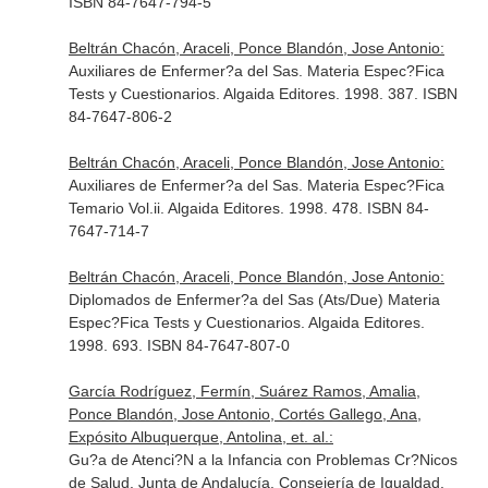
ISBN 84-7647-794-5
Beltrán Chacón, Araceli, Ponce Blandón, Jose Antonio:
Auxiliares de Enfermer?a del Sas. Materia Espec?Fica
Tests y Cuestionarios. Algaida Editores. 1998. 387. ISBN
84-7647-806-2
Beltrán Chacón, Araceli, Ponce Blandón, Jose Antonio:
Auxiliares de Enfermer?a del Sas. Materia Espec?Fica
Temario Vol.ii. Algaida Editores. 1998. 478. ISBN 84-
7647-714-7
Beltrán Chacón, Araceli, Ponce Blandón, Jose Antonio:
Diplomados de Enfermer?a del Sas (Ats/Due) Materia
Espec?Fica Tests y Cuestionarios. Algaida Editores.
1998. 693. ISBN 84-7647-807-0
García Rodríguez, Fermín, Suárez Ramos, Amalia,
Ponce Blandón, Jose Antonio, Cortés Gallego, Ana,
Expósito Albuquerque, Antolina, et. al.:
Gu?a de Atenci?N a la Infancia con Problemas Cr?Nicos
de Salud. Junta de Andalucía. Consejería de Igualdad,