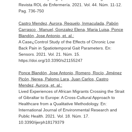
Revista ROL de Enfermería
. 2021. Vol. 44. Núm. 11-12.
Pag. 736-750
Castro Mendez, Aurora, Requelo, Inmaculada, Pabón
Carrasco , Manuel, Gonzalez Elena, Maria Luisa, Ponce
Blandón, Jose Antonio, et. al.:
A Case¿Control Study of the Effects of Chronic Low
Back Pain in Spatiotemporal Gait Parameters.
En:
Sensors
. 2021. Vol. 21. Núm. 15.
https://doi.org/10.3390/s21155247
Ponce Blandón, Jose Antonio, Romero, Rocío, Jiménez
Picón, Nerea, Palomo Lara, Juan Carlos, Castro
Mendez, Aurora, et. al.:
Lived Experiences of African Migrants Crossing the Strait
of Gibraltar to Europe: A Cross-Cultural Approach to
Healthcare from a Qualitative Methodology.
En:
International Journal of Environmental Research and
Public Health
. 2021. Vol. 18. Núm. 17.
10.3390/ijerph18179379