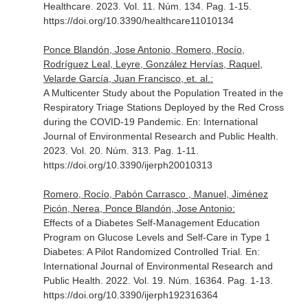
Healthcare
. 2023. Vol. 11. Núm. 134. Pag. 1-15.
https://doi.org/10.3390/healthcare11010134
Ponce Blandón, Jose Antonio, Romero, Rocío,
Rodríguez Leal, Leyre, González Hervías, Raquel,
Velarde García, Juan Francisco, et. al.:
A Multicenter Study about the Population Treated in the
Respiratory Triage Stations Deployed by the Red Cross
during the COVID-19 Pandemic.
En: International
Journal of Environmental Research and Public Health
.
2023. Vol. 20. Núm. 313. Pag. 1-11.
https://doi.org/10.3390/ijerph20010313
Romero, Rocío, Pabón Carrasco , Manuel, Jiménez
Picón, Nerea, Ponce Blandón, Jose Antonio:
Effects of a Diabetes Self-Management Education
Program on Glucose Levels and Self-Care in Type 1
Diabetes: A Pilot Randomized Controlled Trial.
En:
International Journal of Environmental Research and
Public Health
. 2022. Vol. 19. Núm. 16364. Pag. 1-13.
https://doi.org/10.3390/ijerph192316364