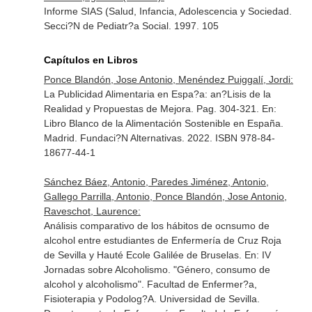
Informe SIAS (Salud, Infancia, Adolescencia y Sociedad.
Secci?N de Pediatr?a Social. 1997. 105
Capítulos en Libros
Ponce Blandón, Jose Antonio, Menéndez Puiggalí, Jordi:
La Publicidad Alimentaria en Espa?a: an?Lisis de la
Realidad y Propuestas de Mejora. Pag. 304-321.
En:
Libro Blanco de la Alimentación Sostenible en España
.
Madrid. Fundaci?N Alternativas. 2022. ISBN 978-84-
18677-44-1
Sánchez Báez, Antonio, Paredes Jiménez, Antonio,
Gallego Parrilla, Antonio, Ponce Blandón, Jose Antonio,
Raveschot, Laurence:
Análisis comparativo de los hábitos de ocnsumo de
alcohol entre estudiantes de Enfermería de Cruz Roja
de Sevilla y Hauté Ecole Galilée de Bruselas.
En: IV
Jornadas sobre Alcoholismo. "Género, consumo de
alcohol y alcoholismo"
. Facultad de Enfermer?a,
Fisioterapia y Podolog?A. Universidad de Sevilla.