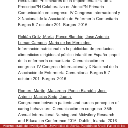
Resultados Preliminares de la Implementaci?N de la
Prescripci?N Colaborativa en Atenci?N Primaria.
Comunicación en congreso. IV Congreso Internacional y
X Nacional de la Asociación de Enfermería Comunitaria.
Burgos 5-7 octubre 201. Burgos. 2016
Roldán Ortíz, María, Ponce Blandón, Jose Antonio,
Lomas Campos, Maria de las Mercedes:
Información nutricional en la publicidad de productos
alimenticios dirigidos al público infantil en España: papel
de la enfermería comunitaria. Comunicación en
congreso. IV Congreso Internacional y X Nacional de la
Asociación de Enfermería Comunitaria. Burgos 5-7
octubre 201. Burgos. 2016
Romero Martín, Macarena, Ponce Blandón, Jose
Antonio, Macias Seda, Juana:
Congruence between patients and nurses perception of
caring behaviours. Comunicación en congreso. 35th
Annual International Nursing and Midwifery Research
and Education Conference 2016. Dublín, Irlanda. 2016
Vicerrectorado de Investigación. Universidad de Sevilla. Pabellón de Brasil. Paseo de las