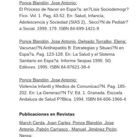
Ponce Blandón, Jose Antonio:
El Proceso de Nacer en Espa?a: an?Lisis Sociodemogr?
Fico. Vol. 1. Pag. 43-52.
En: Salud, Infancia,
Adolescencia y Sociedad (SIAS 2),
. Secci?N de Pediatr?
a Social. 1999. 179. ISBN 84-699-1421-9
Ponce Blandón, Jose Antonio, Delgado Torralbo, Elena:
Vacunaci?N Antihepatitis B: Estrategias y Situaci?N en
Espa?a. Pag. 123-128.
En: La Salud y el Sistema
Sanitario en Espa?a: Informe Sespas 1995
. SG
Editores. 1995. ISBN 84-87621-38-4
Ponce Blandón, Jose Antonio:
Violencia Infantil y Medios de Comunicaci?N. Pag. 185-
202.
En: La Generaci?N TV
. Ed. 1. Granada. Escuela
Andaluza de Salud P?Blica. 1994. ISBN 84-606-1966-4
Publicaciones en Revistas
March Cerda, Joan Carles, Ponce Blandón, Jose
Antonio, Pabón Carrasco , Manuel, Jiménez Picón,
Nerea: