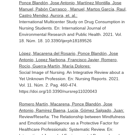
Ponce Blandón, Jose Antonio, Martínez Montilla, Jose
Manuel, Pabón Carrasco , Manuel, Martos García, Raul,
Castro Mendez, Aurora, et. al.:
International Multicenter Study on Drug Consumption in
Nursing Students.
En: International Journal of
Environmental Research and Public Health
. 2021. Vol.
18. Núm. 18. 10.3390/ijerph18189526
López, Macarena del Rosario, Ponce Blandón, Jose
Antonio, Lopez Narbona, Francisco Javier, Romero,
Rocío, Guerra-Martín, María Dolores:
Social Image of Nursing. An Integrative Review about a
Yet Unknown Profession.
En: Nursing Reports
. 2021.
Vol. 11. Núm. 2. Pag. 460-474.
https://doi.org/10.3390/nursrep11020043
Romero Martín, Macarena, Ponce Blandón, Jose
Antonio, Ramirez Baena, Lucia, Gómez Salgado, Juan:
Review/Reseña: The Relationship between Mindfulness
and Emotional Intelligence as a Protective Factor for
Healthcare Professionals: Systematic Review.
En: