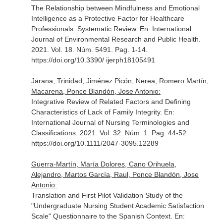
The Relationship between Mindfulness and Emotional
Intelligence as a Protective Factor for Healthcare
Professionals: Systematic Review.
En: International
Journal of Environmental Research and Public Health
.
2021. Vol. 18. Núm. 5491. Pag. 1-14.
https://doi.org/10.3390/ ijerph18105491
Jarana, Trinidad, Jiménez Picón, Nerea, Romero Martín,
Macarena, Ponce Blandón, Jose Antonio:
Integrative Review of Related Factors and Defining
Characteristics of Lack of Family Integrity.
En:
International Journal of Nursing Terminologies and
Classifications
. 2021. Vol. 32. Núm. 1. Pag. 44-52.
https://doi.org/10.1111/2047-3095.12289
Guerra-Martín, María Dolores, Cano Orihuela,
Alejandro, Martos García, Raul, Ponce Blandón, Jose
Antonio:
Translation and First Pilot Validation Study of the
"Undergraduate Nursing Student Academic Satisfaction
Scale" Questionnaire to the Spanish Context.
En: