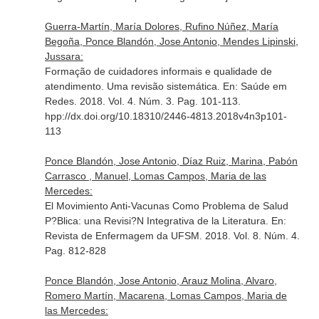
Guerra-Martín, María Dolores, Rufino Núñez, María
Begoña, Ponce Blandón, Jose Antonio, Mendes Lipinski,
Jussara:
Formação de cuidadores informais e qualidade de
atendimento. Uma revisão sistemática.
En: Saúde em
Redes
. 2018. Vol. 4. Núm. 3. Pag. 101-113.
hpp://dx.doi.org/10.18310/2446-4813.2018v4n3p101-
113
Ponce Blandón, Jose Antonio, Díaz Ruiz, Marina, Pabón
Carrasco , Manuel, Lomas Campos, Maria de las
Mercedes:
El Movimiento Anti-Vacunas Como Problema de Salud
P?Blica: una Revisi?N Integrativa de la Literatura.
En:
Revista de Enfermagem da UFSM
. 2018. Vol. 8. Núm. 4.
Pag. 812-828
Ponce Blandón, Jose Antonio, Arauz Molina, Alvaro,
Romero Martín, Macarena, Lomas Campos, Maria de
las Mercedes: