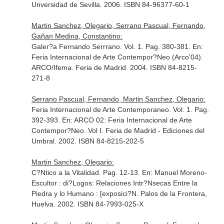
Unversidad de Sevilla. 2006. ISBN 84-96377-60-1
Martin Sanchez, Olegario, Serrano Pascual, Fernando,
Gañan Medina, Constantino:
Galer?a Fernando Serrrano. Vol. 1. Pag. 380-381.
En:
Feria Internacional de Arte Contempor?Neo (Arco'04)
.
ARCO/Ifema. Feria de Madrid. 2004. ISBN 84-8215-
271-8
Serrano Pascual, Fernando, Martin Sanchez, Olegario:
Feria Internacional de Arte Contemporaneo. Vol. 1. Pag.
392-393.
En: ARCO 02: Feria Internacional de Arte
Contempor?Neo. Vol I
. Feria de Madrid - Ediciones del
Umbral. 2002. ISBN 84-8215-202-5
Martin Sanchez, Olegario:
C?Ntico a la Vitalidad. Pag. 12-13.
En: Manuel Moreno-
Escultor : di?Logos: Relaciones Intr?Nsecas Entre la
Piedra y lo Humano : [exposici?N
. Palos de la Frontera,
Huelva. 2002. ISBN 84-7993-025-X