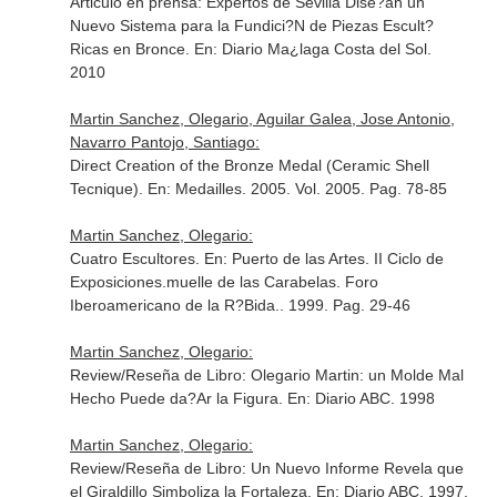
Articulo en prensa: Expertos de Sevilla Dise?an un
Nuevo Sistema para la Fundici?N de Piezas Escult?
Ricas en Bronce.
En: Diario Ma¿laga Costa del Sol
.
2010
Martin Sanchez, Olegario, Aguilar Galea, Jose Antonio,
Navarro Pantojo, Santiago:
Direct Creation of the Bronze Medal (Ceramic Shell
Tecnique).
En: Medailles
. 2005. Vol. 2005. Pag. 78-85
Martin Sanchez, Olegario:
Cuatro Escultores.
En: Puerto de las Artes. II Ciclo de
Exposiciones.muelle de las Carabelas. Foro
Iberoamericano de la R?Bida.
. 1999. Pag. 29-46
Martin Sanchez, Olegario:
Review/Reseña de Libro: Olegario Martin: un Molde Mal
Hecho Puede da?Ar la Figura.
En: Diario ABC
. 1998
Martin Sanchez, Olegario:
Review/Reseña de Libro: Un Nuevo Informe Revela que
el Giraldillo Simboliza la Fortaleza.
En: Diario ABC
. 1997.