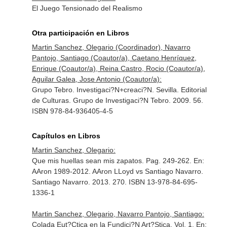
El Juego Tensionado del Realismo
Otra participación en Libros
Martin Sanchez, Olegario (Coordinador), Navarro
Pantojo, Santiago (Coautor/a), Caetano Henríquez,
Enrique (Coautor/a), Reina Castro, Rocio (Coautor/a),
Aguilar Galea, Jose Antonio (Coautor/a):
Grupo Tebro. Investigaci?N+creaci?N. Sevilla. Editorial
de Culturas. Grupo de Investigaci?N Tebro. 2009. 56.
ISBN 978-84-936405-4-5
Capítulos en Libros
Martin Sanchez, Olegario:
Que mis huellas sean mis zapatos. Pag. 249-262.
En:
AAron 1989-2012. AAron LLoyd vs Santiago Navarro
.
Santiago Navarro. 2013. 270. ISBN 13-978-84-695-
1336-1
Martin Sanchez, Olegario, Navarro Pantojo, Santiago:
Colada Eut?Ctica en la Fundici?N Art?Stica. Vol. 1.
En: