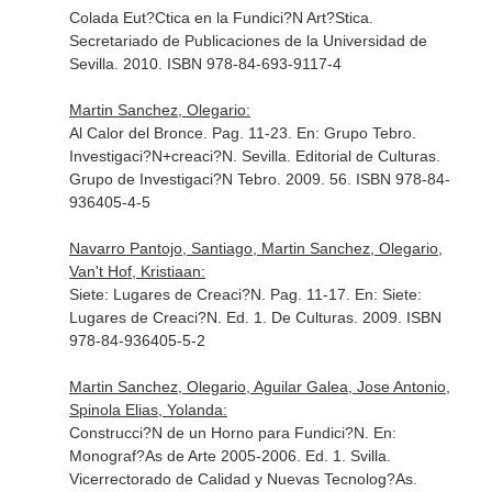
Colada Eut?Ctica en la Fundici?N Art?Stica
.
Secretariado de Publicaciones de la Universidad de
Sevilla. 2010. ISBN 978-84-693-9117-4
Martin Sanchez, Olegario:
Al Calor del Bronce. Pag. 11-23.
En: Grupo Tebro.
Investigaci?N+creaci?N
. Sevilla. Editorial de Culturas.
Grupo de Investigaci?N Tebro. 2009. 56. ISBN 978-84-
936405-4-5
Navarro Pantojo, Santiago, Martin Sanchez, Olegario,
Van't Hof, Kristiaan:
Siete: Lugares de Creaci?N. Pag. 11-17.
En: Siete:
Lugares de Creaci?N
. Ed. 1. De Culturas. 2009. ISBN
978-84-936405-5-2
Martin Sanchez, Olegario, Aguilar Galea, Jose Antonio,
Spinola Elias, Yolanda:
Construcci?N de un Horno para Fundici?N.
En:
Monograf?As de Arte 2005-2006
. Ed. 1. Svilla.
Vicerrectorado de Calidad y Nuevas Tecnolog?As.