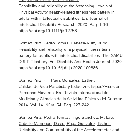
Feasibility and reliability of the Assessing Levels of
Physical Activity health-related fitness test battery in
adults with intellectual disabilities.
En: Journal of
Intellectual Disability Research
. 2020. Pag. 1-16.
https://doi.org/10.1111/jir.12756
Gomez Piriz, Pedro Tomas, Cabeza-Ruiz, Ruth:
Feasibility and reliability of a physical fitness tests
battery for adults with intellectual disabilities: The SAMU
DIS-FIT battery.
En: Disability And Health Journal
. 2020.
https://doi.org/10.1016/j.dhjo.2020.100886
Gomez Piriz, Pt., Puga Gonzalez, Esther:
Calidad de Vida Percibida y Esfuerzos Espec?Ficos en
Personas Mayores.
En: Revista Internacional de
Medicina y Ciencias de la Actividad Física y del Deporte
.
2014. Vol. 14. Núm. 54. Pag. 227-242
Gómez Píriz, Pedro Tomás, Trigo Sanchez, M. Eva,
Cabello Manrique, David, Puga Gonzalez, Esther:
Reliability and Comparability of the Accelerometer and