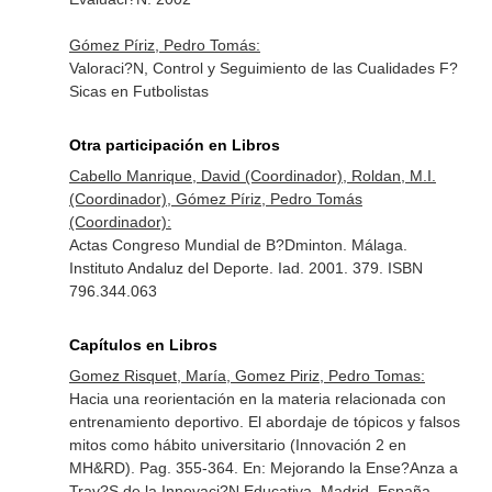
Gómez Píriz, Pedro Tomás:
Valoraci?N, Control y Seguimiento de las Cualidades F?
Sicas en Futbolistas
Otra participación en Libros
Cabello Manrique, David (Coordinador), Roldan, M.I.
(Coordinador), Gómez Píriz, Pedro Tomás
(Coordinador):
Actas Congreso Mundial de B?Dminton. Málaga.
Instituto Andaluz del Deporte. Iad. 2001. 379. ISBN
796.344.063
Capítulos en Libros
Gomez Risquet, María, Gomez Piriz, Pedro Tomas:
Hacia una reorientación en la materia relacionada con
entrenamiento deportivo. El abordaje de tópicos y falsos
mitos como hábito universitario (Innovación 2 en
MH&RD). Pag. 355-364.
En: Mejorando la Ense?Anza a
Trav?S de la Innovaci?N Educativa
. Madrid, España.