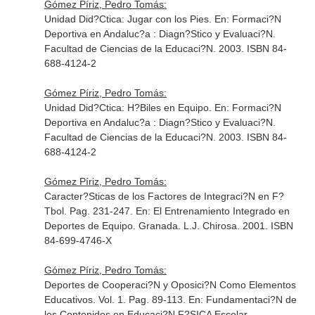
Gómez Píriz, Pedro Tomás:
Unidad Did?Ctica: Jugar con los Pies.
En: Formaci?N
Deportiva en Andaluc?a : Diagn?Stico y Evaluaci?N
.
Facultad de Ciencias de la Educaci?N. 2003. ISBN 84-
688-4124-2
Gómez Píriz, Pedro Tomás:
Unidad Did?Ctica: H?Biles en Equipo.
En: Formaci?N
Deportiva en Andaluc?a : Diagn?Stico y Evaluaci?N
.
Facultad de Ciencias de la Educaci?N. 2003. ISBN 84-
688-4124-2
Gómez Píriz, Pedro Tomás:
Caracter?Sticas de los Factores de Integraci?N en F?
Tbol. Pag. 231-247.
En: El Entrenamiento Integrado en
Deportes de Equipo
. Granada. L.J. Chirosa. 2001. ISBN
84-699-4746-X
Gómez Píriz, Pedro Tomás:
Deportes de Cooperaci?N y Oposici?N Como Elementos
Educativos. Vol. 1. Pag. 89-113.
En: Fundamentaci?N de
los Contenidos en Educaci?N F?SICA Escolar
.