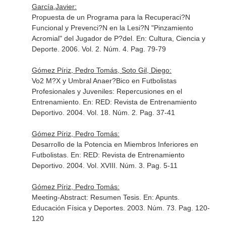
García,Javier:
Propuesta de un Programa para la Recuperaci?N
Funcional y Prevenci?N en la Lesi?N "Pinzamiento
Acromial" del Jugador de P?del.
En: Cultura, Ciencia y
Deporte
. 2006. Vol. 2. Núm. 4. Pag. 79-79
Gómez Píriz, Pedro Tomás, Soto Gil, Diego:
Vo2 M?X y Umbral Anaer?Bico en Futbolistas
Profesionales y Juveniles: Repercusiones en el
Entrenamiento.
En: RED: Revista de Entrenamiento
Deportivo
. 2004. Vol. 18. Núm. 2. Pag. 37-41
Gómez Píriz, Pedro Tomás:
Desarrollo de la Potencia en Miembros Inferiores en
Futbolistas.
En: RED: Revista de Entrenamiento
Deportivo
. 2004. Vol. XVIII. Núm. 3. Pag. 5-11
Gómez Píriz, Pedro Tomás:
Meeting-Abstract: Resumen Tesis.
En: Apunts.
Educación Física y Deportes
. 2003. Núm. 73. Pag. 120-
120