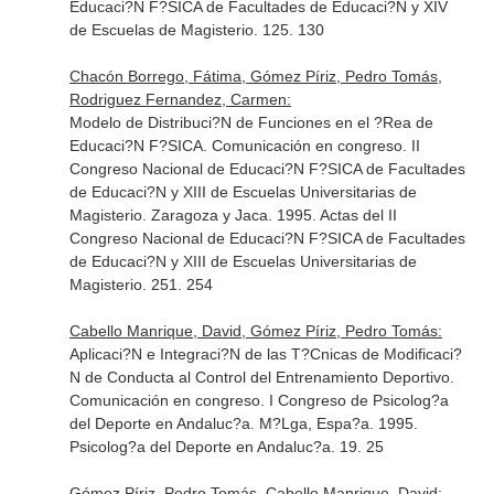
Educaci?N F?SICA de Facultades de Educaci?N y XIV
de Escuelas de Magisterio. 125. 130
Chacón Borrego, Fátima, Gómez Píriz, Pedro Tomás,
Rodriguez Fernandez, Carmen:
Modelo de Distribuci?N de Funciones en el ?Rea de
Educaci?N F?SICA. Comunicación en congreso. II
Congreso Nacional de Educaci?N F?SICA de Facultades
de Educaci?N y XIII de Escuelas Universitarias de
Magisterio. Zaragoza y Jaca. 1995. Actas del II
Congreso Nacional de Educaci?N F?SICA de Facultades
de Educaci?N y XIII de Escuelas Universitarias de
Magisterio. 251. 254
Cabello Manrique, David, Gómez Píriz, Pedro Tomás:
Aplicaci?N e Integraci?N de las T?Cnicas de Modificaci?
N de Conducta al Control del Entrenamiento Deportivo.
Comunicación en congreso. I Congreso de Psicolog?a
del Deporte en Andaluc?a. M?Lga, Espa?a. 1995.
Psicolog?a del Deporte en Andaluc?a. 19. 25
Gómez Píriz, Pedro Tomás, Cabello Manrique, David: