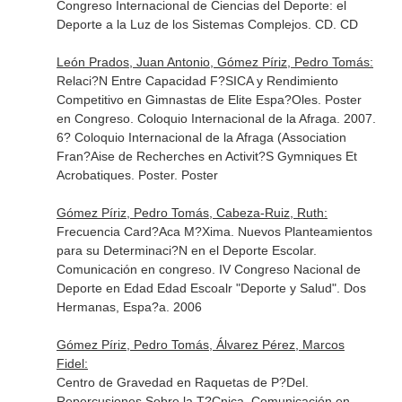
Congreso Internacional de Ciencias del Deporte: el
Deporte a la Luz de los Sistemas Complejos. CD. CD
León Prados, Juan Antonio, Gómez Píriz, Pedro Tomás:
Relaci?N Entre Capacidad F?SICA y Rendimiento
Competitivo en Gimnastas de Elite Espa?Oles. Poster
en Congreso. Coloquio Internacional de la Afraga. 2007.
6? Coloquio Internacional de la Afraga (Association
Fran?Aise de Recherches en Activit?S Gymniques Et
Acrobatiques. Poster. Poster
Gómez Píriz, Pedro Tomás, Cabeza-Ruiz, Ruth:
Frecuencia Card?Aca M?Xima. Nuevos Planteamientos
para su Determinaci?N en el Deporte Escolar.
Comunicación en congreso. IV Congreso Nacional de
Deporte en Edad Edad Escoalr "Deporte y Salud". Dos
Hermanas, Espa?a. 2006
Gómez Píriz, Pedro Tomás, Álvarez Pérez, Marcos
Fidel:
Centro de Gravedad en Raquetas de P?Del.
Repercusiones Sobre la T?Cnica. Comunicación en