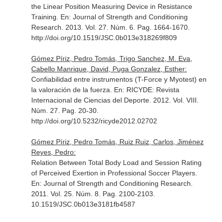
the Linear Position Measuring Device in Resistance
Training.
En: Journal of Strength and Conditioning
Research
. 2013. Vol. 27. Núm. 6. Pag. 1664-1670.
http://doi.org/10.1519/JSC.0b013e318269f809
Gómez Píriz, Pedro Tomás, Trigo Sanchez, M. Eva,
Cabello Manrique, David, Puga Gonzalez, Esther:
Confiabilidad entre instrumentos (T-Force y Myotest) en
la valoración de la fuerza.
En: RICYDE: Revista
Internacional de Ciencias del Deporte
. 2012. Vol. VIII.
Núm. 27. Pag. 20-30.
http://doi.org/10.5232/ricyde2012.02702
Gómez Píriz, Pedro Tomás, Ruiz Ruiz, Carlos, Jiménez
Reyes, Pedro:
Relation Between Total Body Load and Session Rating
of Perceived Exertion in Professional Soccer Players.
En: Journal of Strength and Conditioning Research
.
2011. Vol. 25. Núm. 8. Pag. 2100-2103.
10.1519/JSC.0b013e3181fb4587