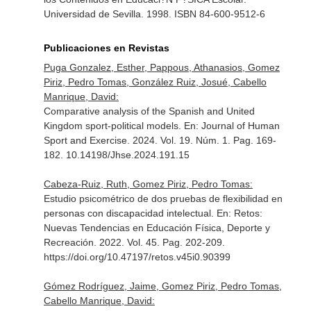
Universidad de Sevilla. 1998. ISBN 84-600-9512-6
Publicaciones en Revistas
Puga Gonzalez, Esther, Pappous, Athanasios, Gomez
Piriz, Pedro Tomas, González Ruiz, Josué, Cabello
Manrique, David:
Comparative analysis of the Spanish and United
Kingdom sport-political models.
En: Journal of Human
Sport and Exercise
. 2024. Vol. 19. Núm. 1. Pag. 169-
182. 10.14198/Jhse.2024.191.15
Cabeza-Ruiz, Ruth, Gomez Piriz, Pedro Tomas:
Estudio psicométrico de dos pruebas de flexibilidad en
personas con discapacidad intelectual.
En: Retos:
Nuevas Tendencias en Educación Física, Deporte y
Recreación
. 2022. Vol. 45. Pag. 202-209.
https://doi.org/10.47197/retos.v45i0.90399
Gómez Rodríguez, Jaime, Gomez Piriz, Pedro Tomas,
Cabello Manrique, David: