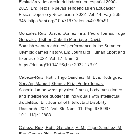
Evolución y desarrollo del bádminton español 2000-
2019.
En: Retos: Nuevas Tendencias en Educación
Física, Deporte y Recreación
. 2022. Vol. 44. Pag. 335-
345. https://doi.org/10.47197/retos.v44i0.90491
González Ruiz, Josué, Gomez Piriz, Pedro Tomas, Puga
Gonzalez, Esther, Cabello Manrique, David:
Spanish women athletes' performance in the Summer
Olympic games history.
En: Journal of Human Sport and
Exercise
. 2022. Vol. 17. Núm. 3.
https://doi.org/10.14198/jhse.2022.173.01
Cabeza-Ruiz, Ruth, Trigo Sanchez, M. Eva, Rodríguez
Servián, Manuel, Gomez Piriz, Pedro Tomas:
Association between physical fitness, body mass index
and intelligence quotient in individuals with intellectual
disabilities.
En: Journal of Intellectual Disability
Research
. 2021. Vol. 65. Núm. 11. Pag. 989-997.
10.1111/jir.12883
Cabeza-Ruiz, Ruth, Sánchez, A. M., Trigo Sanchez, M.
Eva, Gomez Piriz, Pedro Tomas: