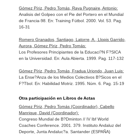
Gómez Píriz, Pedro Tomás, Raya Pugnaire, Antonio:
Analisis del Golpeo con el Pie del Portero en el Mundial
de Francia-98.
En: Training Fútbol
. 2000. Vol. 53. Pag.
16-31
Romero Granados, Santiago, Latorre, A., Llopis Garrido,
Aurora, Gómez Píriz, Pedro Tomás:
Los Profesores Principiantes de la Educaci?N F?SICA
en la Universidad.
En: Aula Abierta
. 1999. Pag. 117-132
Gómez Píriz, Pedro Tomás, Fradua Uriondo, Juan Luis:
La Ense?Anza de los Medios Colectivos B?Sicos en el
F?Tbol.
En: Habilidad Motriz
. 1995. Núm. 6. Pag. 15-19
Otra participación en Libros de Actas
Gómez Píriz, Pedro Tomás (Coordinador), Cabello
Manrique, David (Coordinador):
Congreso Mundial de B?Dminton // IV Ibf World
Coaches Conference. 2001. 379. Instituto Andaluz del
Deporte, Junta Andaluc?a. Santander (ESPAÑA)