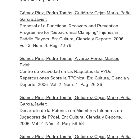
Gómez Píriz, Pedro Tomás, Gutiérrez Cejas,Mario, Peña
García,Javier:
Proposal of a Functional Recovery and Prevention
Programme for "Subacromial Clamping" Injuries in
Paddle Players.
En: Cultura, Ciencia y Deporte
. 2006.
Vol. 2. Núm. 4. Pag. 78-78
Gómez Píriz, Pedro Tomás, Álvarez Pérez, Marcos
Fidel:
Centro de Gravedad en las Raquetas de P?Del.
Repercusiones Sobre la T?Cnica.
En: Cultura, Ciencia y
Deporte
. 2006. Vol. 2. Núm. 4. Pag. 26-26
Gómez Píriz, Pedro Tomás, Gutiérrez Cejas,Mario, Peña
García,Javier:
Desarrollo de la Potencia en Miembros Inferiores en
Jugadores de P?del.
En: Cultura, Ciencia y Deporte
.
2006. Vol. 2. Núm. 4. Pag. 58-58
Gómez Píriz, Pedro Tomás, Gutiérrez Cejas,Mario, Peña