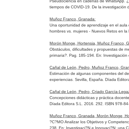
Pseudociencia en cadenas de WhatsApp. ¿Pue
tiempos de COVID-19. De la investigación di
Muñoz Franco, Granada:
Una oportunidad de aprendizaje en el aula 
hombres vs. mujeres - Nuevos Retos en la
Morón Monge, Hortensia, Muñoz Franco, 
Obstáculos, dificultades y propuestas de me
primaria?. Pag. 185-194.
En: Investigación
Cañal de León, Pedro, Muñoz Franco, Grana
Estimación de algunas componentes del des
experiencias
. Sevilla, España. Díada Edit
Cañal de León, Pedro, Criado García-Lega
Concepciones didácticas y práctica docent
Díada Editora S.L. 2016. 292. ISBN 978-8
Muñoz Franco, Granada, Morón Monge, Ho
?C?MO Analizar los Objetivos y Competenc
238.
En: Investigaci?N e Innovaci?N: una 