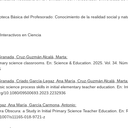
ioteca Básica del Profesorado: Conocimiento de la realidad social y nat
Interactivos en Ciencia
Granada, Cruz-Guzmán Alcalá, Marta:
rimary science classrooms.
En: Science & Education
. 2025. Vol. 34. Núm
5
ranada, Criado García-Legaz, Ana María, Cruz-Guzmán Alcalá, Marta
sic science process skills in initial elementary teacher education.
En: In
i.org/10.1080/09500693.2023.2232936
az, Ana María, García Carmona, Antonio:
a Obscura: a Study in Initial Primary Science Teacher Education.
En: 
0.1007/s11165-018-9721-z