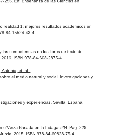
247-256.
En: Enseñanza de las Ciencias en
6
 o realidad 1: mejores resultados académicos en
978-84-15524-43-4
y las competencias en los libros de texto de
. 2016. ISBN 978-84-608-2875-4
ntonio, et. al.:
obre el medio natural y social. Investigaciones y
estigaciones y experiencias
. Sevilla, España.
Ense?Anza Basada en la Indagaci?N. Pag. 229-
 Murcia. 2015. ISBN 978-84-60828-75-4