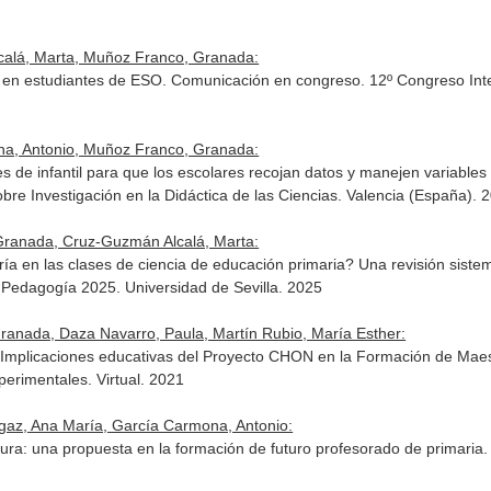
calá, Marta, Muñoz Franco, Granada:
s en estudiantes de ESO. Comunicación en congreso. 12º Congreso Inter
na, Antonio, Muñoz Franco, Granada:
 de infantil para que los escolares recojan datos y manejen variable
bre Investigación en la Didáctica de las Ciencias. Valencia (España). 
Granada, Cruz-Guzmán Alcalá, Marta:
ría en las clases de ciencia de educación primaria? Una revisión sist
Pedagogía 2025. Universidad de Sevilla. 2025
anada, Daza Navarro, Paula, Martín Rubio, María Esther:
 Implicaciones educativas del Proyecto CHON en la Formación de Maes
perimentales. Virtual. 2021
az, Ana María, García Carmona, Antonio:
ura: una propuesta en la formación de futuro profesorado de primaria.