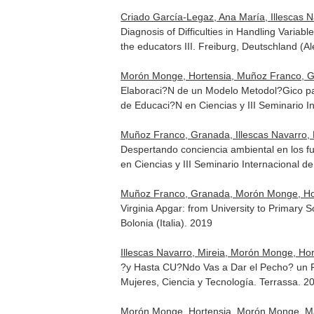
Criado García-Legaz, Ana María, Illescas 
Diagnosis of Difficulties in Handling Varia
the educators III. Freiburg, Deutschland (A
Morón Monge, Hortensia, Muñoz Franco, Gra
Elaboraci?N de un Modelo Metodol?Gico par
de Educaci?N en Ciencias y III Seminario I
Muñoz Franco, Granada, Illescas Navarro, 
Despertando conciencia ambiental en los fu
en Ciencias y III Seminario Internacional d
Muñoz Franco, Granada, Morón Monge, Horte
Virginia Apgar: from University to Pr
Bolonia (Italia). 2019
Illescas Navarro, Mireia, Morón Monge, Ho
?y Hasta CU?Ndo Vas a Dar el Pecho? un R
Mujeres, Ciencia y Tecnología. Terrassa. 2
Morón Monge, Hortensia, Morón Monge, Mar