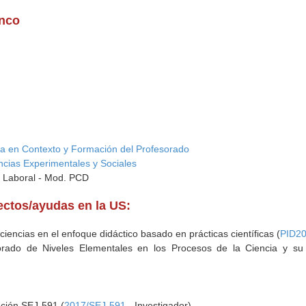
anco
ca en Contexto y Formación del Profesorado
encias Experimentales y Sociales
e Laboral - Mod. PCD
yectos/ayudas en la US:
iencias en el enfoque didáctico basado en prácticas científicas (
PID2
rado de Niveles Elementales en los Procesos de la Ciencia y su 
ación SEJ-591 (
2017/SEJ-591
- Investigador)