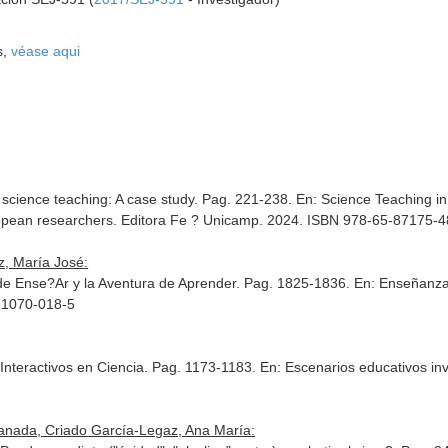
s,
véase aqui
science teaching: A case study. Pag. 221-238.
En: Science Teaching in
opean researchers
. Editora Fe ? Unicamp. 2024. ISBN 978-65-87175-4
, María José:
 de Ense?Ar y la Aventura de Aprender. Pag. 1825-1836.
En: Enseñanza 
-1070-018-5
Interactivos en Ciencia. Pag. 1173-1183.
En: Escenarios educativos in
ranada, Criado García-Legaz, Ana María: