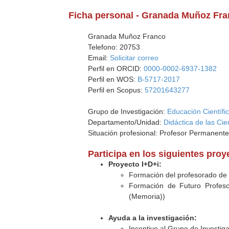
Ficha personal - Granada Muñoz Fr
Granada Muñoz Franco
Telefono: 20753
Email:
Solicitar correo
Perfil en ORCID:
0000-0002-6937-1382
Perfil en WOS:
B-5717-2017
Perfil en Scopus:
57201643277
Grupo de Investigación:
Educación Científi
Departamento/Unidad:
Didáctica de las Ci
Situación profesional: Profesor Permanent
Participa en los siguientes pro
Proyecto I+D+i:
Formación del profesorado de c
Formación de Futuro Profeso
(Memoria))
Ayuda a la investigación:
Incentivo al Grupo de Investig