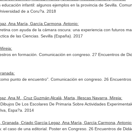
educación infantil: algunos ejemplos en la provincia de Sevilla. Comu
Universidad de a Coru?a. 2018
az, Ana María, García Carmona, Antonio:
retina con ayuda de la cámara oscura: una experiencia con futuros 
ctica de las Ciencias. Sevilla (España). 2017
Mireia:
estros en formación. Comunicación en congreso. 27 Encuentros de Didá
Granada:
io como punto de encuentro". Comunicación en congreso. 26 Encuentros 
z, Ana M., Cruz Guzmán Alcalá, Marta, Illescas Navarra, Mireia:
 Dibujos De Los Escolares De Primaria Sobre Actividades Experimenta
elva, Espa?a. 2014
 Granada, Criado García-Legaz, Ana María, García Carmona, Antonio
a: el caso de una editorial. Poster en Congreso. 26 Encuentros de Didá