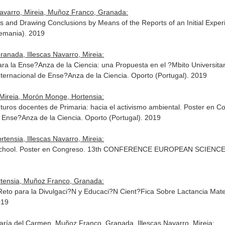
Navarro, Mireia, Muñoz Franco, Granada:
bles and Drawing Conclusions by Means of the Reports of an Initial Expe
lemania). 2019
nada, Illescas Navarro, Mireia:
a la Ense?Anza de la Ciencia: una Propuesta en el ?Mbito Universitar
nternacional de Ense?Anza de la Ciencia. Oporto (Portugal). 2019
Mireia, Morón Monge, Hortensia:
turos docentes de Primaria: hacia el activismo ambiental. Poster en 
e Ense?Anza de la Ciencia. Oporto (Portugal). 2019
nsia, Illescas Navarro, Mireia:
imary School. Poster en Congreso. 13th CONFERENCE EUROPEAN SC
rtensia, Muñoz Franco, Granada:
eto para la Divulgaci?N y Educaci?N Cient?Fica Sobre Lactancia Ma
019
ía del Carmen, Muñoz Franco, Granada, Illescas Navarro, Mireia: