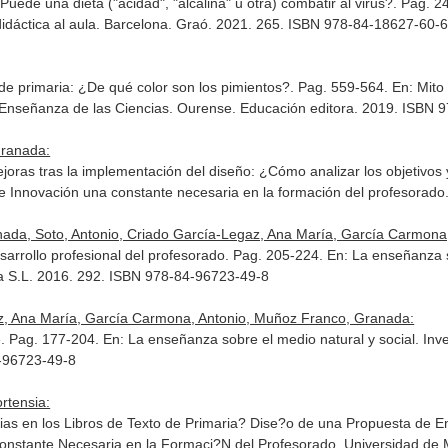
de una dieta ("ácidad", "alcalina" u otra) combatir al virus?. Pag. 
dáctica al aula
. Barcelona. Graó. 2021. 265. ISBN 978-84-18627-60-
de primaria: ¿De qué color son los pimientos?. Pag. 559-564.
En: Mito
 Enseñanza de las Ciencias
. Ourense. Educación editora. 2019. ISBN 
Granada:
joras tras la implementación del diseño: ¿Cómo analizar los objetivos 
 e Innovación una constante necesaria en la formación del profesorado
da, Soto, Antonio, Criado García-Legaz, Ana María, García Carmona, A
arrollo profesional del profesorado. Pag. 205-224.
En: La enseñanza s
ora S.L. 2016. 292. ISBN 978-84-96723-49-8
z, Ana María, García Carmona, Antonio, Muñoz Franco, Granada:
e. Pag. 177-204.
En: La enseñanza sobre el medio natural y social. Inv
4-96723-49-8
rtensia:
ias en los Libros de Texto de Primaria? Dise?o de una Propuesta de 
Constante Necesaria en la Formaci?N del Profesorado
. Universidad de