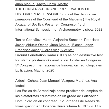
Juan Manuel, Moya Fierro, Marta:
THE CONSERVATION AND PRESERVATION OF
HISTORIC PLASTERWORK. Study of the decorative
pineapples of the Courtyard of the Maidens (The Royal
Alcazar of Seville). Poster en Congreso. 43rd
International Symposium on Archaeometry. Lisboa. 2022
Torres González, Marta, Alejandre Sanchez, Francisco
Javier, Alducin Ochoa, Juan Manuel, Blasco Lopez,
Francisco Javier, Flores Ales, Vicente:
Ground Penetration Radar (GPR) as non destructive test
for islamic plasterworks evaluation. Poster en Congreso.
5º Congreso Internacional de Innovación Tecnológica en
Edificación. Madrid. 2020
Alducin Ochoa, Juan Manuel, Vazquez Martinez, Ana
Isabel:
Los Estilos de Aprendizaje como predictor del empleo de
las plataformas educativas en un grado de Edificación.
Comunicación en congreso. XV Jornadas de Redes de
Investigación en Docencia Universitaria- REDES 2017 y