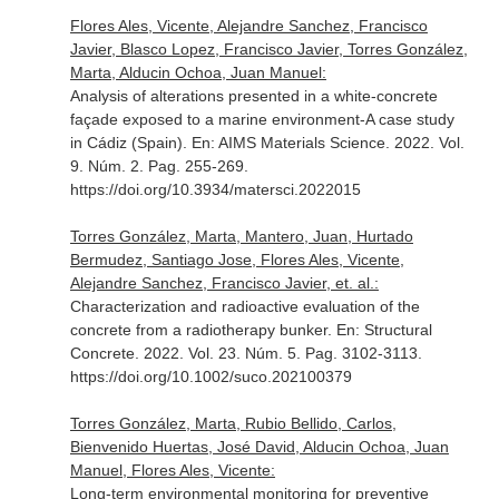
Flores Ales, Vicente, Alejandre Sanchez, Francisco
Javier, Blasco Lopez, Francisco Javier, Torres González,
Marta, Alducin Ochoa, Juan Manuel:
Analysis of alterations presented in a white-concrete
façade exposed to a marine environment-A case study
in Cádiz (Spain).
En: AIMS Materials Science
. 2022. Vol.
9. Núm. 2. Pag. 255-269.
https://doi.org/10.3934/matersci.2022015
Torres González, Marta, Mantero, Juan, Hurtado
Bermudez, Santiago Jose, Flores Ales, Vicente,
Alejandre Sanchez, Francisco Javier, et. al.:
Characterization and radioactive evaluation of the
concrete from a radiotherapy bunker.
En: Structural
Concrete
. 2022. Vol. 23. Núm. 5. Pag. 3102-3113.
https://doi.org/10.1002/suco.202100379
Torres González, Marta, Rubio Bellido, Carlos,
Bienvenido Huertas, José David, Alducin Ochoa, Juan
Manuel, Flores Ales, Vicente:
Long-term environmental monitoring for preventive