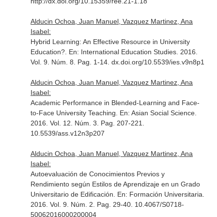
http://dx.doi.org/10.15359/ree.21-1.18
Alducin Ochoa, Juan Manuel, Vazquez Martinez, Ana
Isabel:
Hybrid Learning: An Effective Resource in University
Education?.
En: International Education Studies
. 2016.
Vol. 9. Núm. 8. Pag. 1-14. dx.doi.org/10.5539/ies.v9n8p1
Alducin Ochoa, Juan Manuel, Vazquez Martinez, Ana
Isabel:
Academic Performance in Blended-Learning and Face-
to-Face University Teaching.
En: Asian Social Science
.
2016. Vol. 12. Núm. 3. Pag. 207-221.
10.5539/ass.v12n3p207
Alducin Ochoa, Juan Manuel, Vazquez Martinez, Ana
Isabel:
Autoevaluación de Conocimientos Previos y
Rendimiento según Estilos de Aprendizaje en un Grado
Universitario de Edificación.
En: Formación Universitaria
.
2016. Vol. 9. Núm. 2. Pag. 29-40. 10.4067/S0718-
50062016000200004