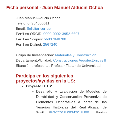
Ficha personal - Juan Manuel Alducin Ochoa
Juan Manuel Alducin Ochoa
Telefono: 954556611
Email:
Solicitar correo
Perfil en ORCID:
0000-0002-3952-6697
Perfil en Scopus:
56097040700
Perfil en Dialnet:
2567240
Grupo de Investigación:
Materiales y Construcción
Departamento/Unidad:
Construcciones Arquitectónicas II
Situación profesional: Profesor Titular de Universidad
Participa en los siguientes
proyectos/ayudas en la US:
Proyecto I+D+i:
Desarrollo y Evaluación de Modelos de
Durabilidad y Conservación Preventiva de
Elementos Decorativos a partir de las
Yeserías Históricas del Real Alcázar de
Sevilla (
PGC2018-093470-B-I00
- Equipo