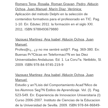
Romero Tena, Rosalia, Roman Gravan, Pedro, Alducin
Ochoa, Juan Manuel, Marín Díaz, Verónica:
Aplicación del método Delphi en la selección de
contenidos formativos para el profesorado en TIC. Pag.
1-10.
En: Edutec 2011: la formación en el siglo XXI
.
2011. ISBN 9788493679880
Vazquez Martinez, Ana Isabel, Alducin Ochoa, Juan
Manuel:
Profes@r¿, ¿y no me sentiré sol@?. Pag. 369-380.
En:
Buenas Pr?Cticas en Teleformaci?N en las Diez
Universidades Andaluzas
. Ed. 1. La Coru?a. Netbiblo, Sl.
2009. ISBN 978-84-9745-219-9
Vazquez Martinez, Ana Isabel, Alducin Ochoa, Juan
Manuel:
Estudio y an?Lisis del Comportamiento Acad?Mico de
los Alumnos Seg?N Estilos de Aprendizaje. Vol. (I). Pag.
523-549.
En: Experiencia de Innovacion Universitaria (I)
Curso 2006-2007
. Instituto de Ciencias de la Educacion
de la Universidad de Sevilla. 2009. ISBN 978-84-86849-