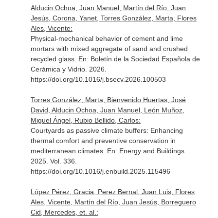
Alducin Ochoa, Juan Manuel, Martín del Río, Juan
Jesús, Corona, Yanet, Torres González, Marta, Flores
Ales, Vicente:
Physical-mechanical behavior of cement and lime
mortars with mixed aggregate of sand and crushed
recycled glass.
En: Boletín de la Sociedad Española de
Cerámica y Vidrio
. 2026.
https://doi.org/10.1016/j.bsecv.2026.100503
Torres González, Marta, Bienvenido Huertas, José
David, Alducin Ochoa, Juan Manuel, León Muñoz,
Miguel Ángel, Rubio Bellido, Carlos:
Courtyards as passive climate buffers: Enhancing
thermal comfort and preventive conservation in
mediterranean climates.
En: Energy and Buildings
.
2025. Vol. 336.
https://doi.org/10.1016/j.enbuild.2025.115496
López Pérez, Gracia, Perez Bernal, Juan Luis, Flores
Ales, Vicente, Martín del Río, Juan Jesús, Borreguero
Cid, Mercedes, et. al.: