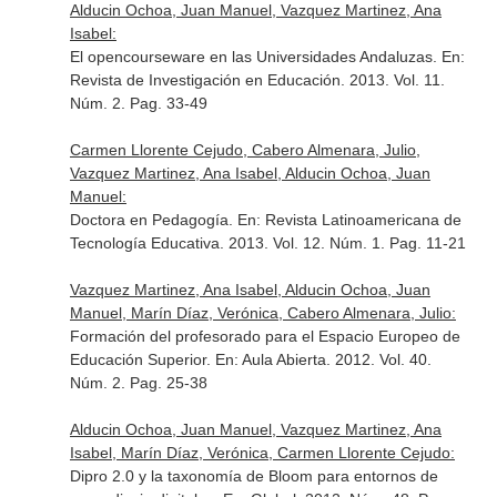
Alducin Ochoa, Juan Manuel, Vazquez Martinez, Ana
Isabel:
El opencourseware en las Universidades Andaluzas.
En:
Revista de Investigación en Educación
. 2013. Vol. 11.
Núm. 2. Pag. 33-49
Carmen Llorente Cejudo, Cabero Almenara, Julio,
Vazquez Martinez, Ana Isabel, Alducin Ochoa, Juan
Manuel:
Doctora en Pedagogía.
En: Revista Latinoamericana de
Tecnología Educativa
. 2013. Vol. 12. Núm. 1. Pag. 11-21
Vazquez Martinez, Ana Isabel, Alducin Ochoa, Juan
Manuel, Marín Díaz, Verónica, Cabero Almenara, Julio:
Formación del profesorado para el Espacio Europeo de
Educación Superior.
En: Aula Abierta
. 2012. Vol. 40.
Núm. 2. Pag. 25-38
Alducin Ochoa, Juan Manuel, Vazquez Martinez, Ana
Isabel, Marín Díaz, Verónica, Carmen Llorente Cejudo:
Dipro 2.0 y la taxonomía de Bloom para entornos de