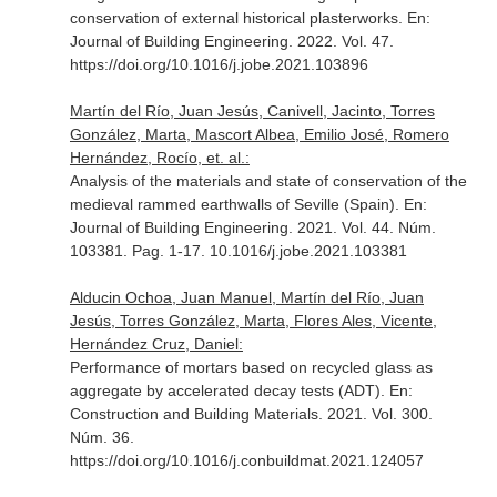
conservation of external historical plasterworks.
En:
Journal of Building Engineering
. 2022. Vol. 47.
https://doi.org/10.1016/j.jobe.2021.103896
Martín del Río, Juan Jesús, Canivell, Jacinto, Torres
González, Marta, Mascort Albea, Emilio José, Romero
Hernández, Rocío, et. al.:
Analysis of the materials and state of conservation of the
medieval rammed earthwalls of Seville (Spain).
En:
Journal of Building Engineering
. 2021. Vol. 44. Núm.
103381. Pag. 1-17. 10.1016/j.jobe.2021.103381
Alducin Ochoa, Juan Manuel, Martín del Río, Juan
Jesús, Torres González, Marta, Flores Ales, Vicente,
Hernández Cruz, Daniel:
Performance of mortars based on recycled glass as
aggregate by accelerated decay tests (ADT).
En:
Construction and Building Materials
. 2021. Vol. 300.
Núm. 36.
https://doi.org/10.1016/j.conbuildmat.2021.124057