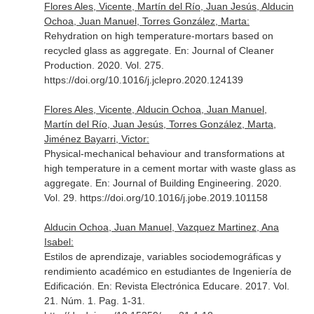
Flores Ales, Vicente, Martín del Río, Juan Jesús, Alducin
Ochoa, Juan Manuel, Torres González, Marta:
Rehydration on high temperature-mortars based on
recycled glass as aggregate.
En: Journal of Cleaner
Production
. 2020. Vol. 275.
https://doi.org/10.1016/j.jclepro.2020.124139
Flores Ales, Vicente, Alducin Ochoa, Juan Manuel,
Martín del Río, Juan Jesús, Torres González, Marta,
Jiménez Bayarri, Victor:
Physical-mechanical behaviour and transformations at
high temperature in a cement mortar with waste glass as
aggregate.
En: Journal of Building Engineering
. 2020.
Vol. 29. https://doi.org/10.1016/j.jobe.2019.101158
Alducin Ochoa, Juan Manuel, Vazquez Martinez, Ana
Isabel:
Estilos de aprendizaje, variables sociodemográficas y
rendimiento académico en estudiantes de Ingeniería de
Edificación.
En: Revista Electrónica Educare
. 2017. Vol.
21. Núm. 1. Pag. 1-31.