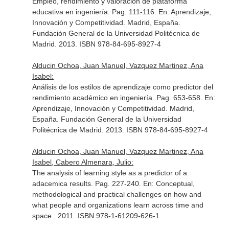
Empleo, rendimiento y valoración de plataforma
educativa en ingeniería. Pag. 111-116.
En: Aprendizaje,
Innovación y Competitividad
. Madrid, España.
Fundación General de la Universidad Politécnica de
Madrid. 2013. ISBN 978-84-695-8927-4
Alducin Ochoa, Juan Manuel, Vazquez Martinez, Ana
Isabel:
Análisis de los estilos de aprendizaje como predictor del
rendimiento académico en ingeniería. Pag. 653-658.
En:
Aprendizaje, Innovación y Competitividad
. Madrid,
España. Fundación General de la Universidad
Politécnica de Madrid. 2013. ISBN 978-84-695-8927-4
Alducin Ochoa, Juan Manuel, Vazquez Martinez, Ana
Isabel, Cabero Almenara, Julio:
The analysis of learning style as a predictor of a
adacemica results. Pag. 227-240.
En: Conceptual,
methodological and practical challenges on how and
what people and organizations learn across time and
space.
. 2011. ISBN 978-1-61209-626-1