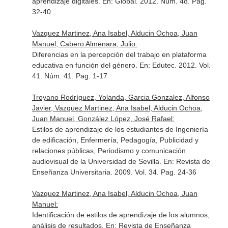
aprendizaje digitales.
En: Global
. 2012. Núm. 48. Pag.
32-40
Vazquez Martinez, Ana Isabel, Alducin Ochoa, Juan
Manuel, Cabero Almenara, Julio:
Diferencias en la percepción del trabajo en plataforma
educativa en función del género.
En: Edutec
. 2012. Vol.
41. Núm. 41. Pag. 1-17
Troyano Rodríguez, Yolanda, Garcia Gonzalez, Alfonso
Javier, Vazquez Martinez, Ana Isabel, Alducin Ochoa,
Juan Manuel, González López, José Rafael:
Estilos de aprendizaje de los estudiantes de Ingeniería
de edificación, Enfermería, Pedagogía, Publicidad y
relaciones públicas, Periodismo y comunicación
audiovisual de la Universidad de Sevilla.
En: Revista de
Enseñanza Universitaria
. 2009. Vol. 34. Pag. 24-36
Vazquez Martinez, Ana Isabel, Alducin Ochoa, Juan
Manuel:
Identificación de estilos de aprendizaje de los alumnos,
análisis de resultados.
En: Revista de Enseñanza