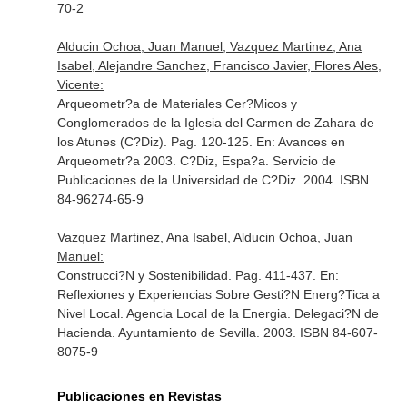
70-2
Alducin Ochoa, Juan Manuel, Vazquez Martinez, Ana
Isabel, Alejandre Sanchez, Francisco Javier, Flores Ales,
Vicente:
Arqueometr?a de Materiales Cer?Micos y
Conglomerados de la Iglesia del Carmen de Zahara de
los Atunes (C?Diz). Pag. 120-125.
En: Avances en
Arqueometr?a 2003
. C?Diz, Espa?a. Servicio de
Publicaciones de la Universidad de C?Diz. 2004. ISBN
84-96274-65-9
Vazquez Martinez, Ana Isabel, Alducin Ochoa, Juan
Manuel:
Construcci?N y Sostenibilidad. Pag. 411-437.
En:
Reflexiones y Experiencias Sobre Gesti?N Energ?Tica a
Nivel Local
. Agencia Local de la Energia. Delegaci?N de
Hacienda. Ayuntamiento de Sevilla. 2003. ISBN 84-607-
8075-9
Publicaciones en Revistas