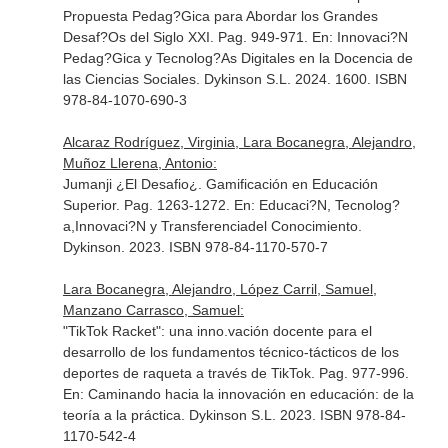
Propuesta Pedag?Gica para Abordar los Grandes
Desaf?Os del Siglo XXI. Pag. 949-971.
En: Innovaci?N
Pedag?Gica y Tecnolog?As Digitales en la Docencia de
las Ciencias Sociales
. Dykinson S.L. 2024. 1600. ISBN
978-84-1070-690-3
Alcaraz Rodríguez, Virginia, Lara Bocanegra, Alejandro,
Muñoz Llerena, Antonio:
Jumanji ¿El Desafio¿. Gamificación en Educación
Superior. Pag. 1263-1272.
En: Educaci?N, Tecnolog?
a,Innovaci?N y Transferenciadel Conocimiento
.
Dykinson. 2023. ISBN 978-84-1170-570-7
Lara Bocanegra, Alejandro, López Carril, Samuel,
Manzano Carrasco, Samuel:
"TikTok Racket": una inno.vación docente para el
desarrollo de los fundamentos técnico-tácticos de los
deportes de raqueta a través de TikTok. Pag. 977-996.
En: Caminando hacia la innovación en educación: de la
teoría a la práctica
. Dykinson S.L. 2023. ISBN 978-84-
1170-542-4