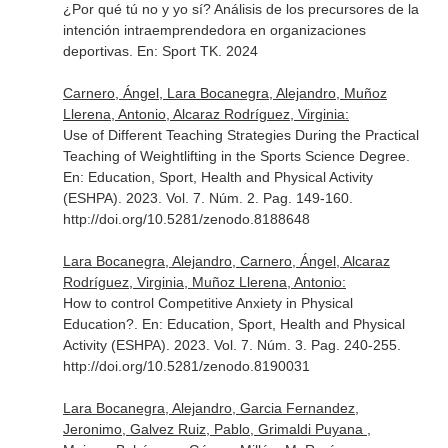
¿Por qué tú no y yo sí? Análisis de los precursores de la
intención intraemprendedora en organizaciones
deportivas.
En: Sport TK
. 2024
Carnero, Ángel, Lara Bocanegra, Alejandro, Muñoz
Llerena, Antonio, Alcaraz Rodríguez, Virginia:
Use of Different Teaching Strategies During the Practical
Teaching of Weightlifting in the Sports Science Degree.
En: Education, Sport, Health and Physical Activity
(ESHPA)
. 2023. Vol. 7. Núm. 2. Pag. 149-160.
http://doi.org/10.5281/zenodo.8188648
Lara Bocanegra, Alejandro, Carnero, Ángel, Alcaraz
Rodríguez, Virginia, Muñoz Llerena, Antonio:
How to control Competitive Anxiety in Physical
Education?.
En: Education, Sport, Health and Physical
Activity (ESHPA)
. 2023. Vol. 7. Núm. 3. Pag. 240-255.
http://doi.org/10.5281/zenodo.8190031
Lara Bocanegra, Alejandro, Garcia Fernandez,
Jeronimo, Galvez Ruiz, Pablo, Grimaldi Puyana ,