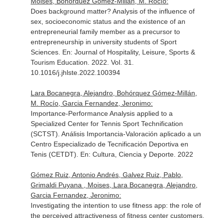
Moises, Bohórquez Gómez-Millán, M. Rocío:
Does background matter? Analysis of the influence of
sex, socioeconomic status and the existence of an
entrepreneurial family member as a precursor to
entrepreneurship in university students of Sport
Sciences.
En: Journal of Hospitality, Leisure, Sports &
Tourism Education
. 2022. Vol. 31.
10.1016/j.jhlste.2022.100394
Lara Bocanegra, Alejandro, Bohórquez Gómez-Millán,
M. Rocío, Garcia Fernandez, Jeronimo:
Importance-Performance Analysis applied to a
Specialized Center for Tennis Sport Technification
(SCTST). Análisis Importancia-Valoración aplicado a un
Centro Especializado de Tecnificación Deportiva en
Tenis (CETDT).
En: Cultura, Ciencia y Deporte
. 2022
Gómez Ruiz, Antonio Andrés, Galvez Ruiz, Pablo,
Grimaldi Puyana , Moises, Lara Bocanegra, Alejandro,
Garcia Fernandez, Jeronimo:
Investigating the intention to use fitness app: the role of
the perceived attractiveness of fitness center customers.