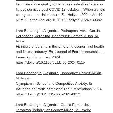
From e-service quality to behavioral intention to use e-
fitness services post COVID-19 lockdown: When a crisis
changes the social mindset.
En: Heliyon
. 2024. Vol. 10.
Núm. 9. https://doi.org/10.1016/j.heliyon.2024.e30382
Lara Bocanegra, Alejandro, Pedragosa, Vera, Garcia
Fernandez, Jeronimo, Bohórquez Gómez-Millán, M.
Rocío:
Fit-intrapreneurship in the emerging economy of health
and fitness industry.
En: Journal of Entrepreneurship in
Emerging Economies
. 2024.
https://doi.org/10.1108/JEEE-03-2024-0115
Lara Bocanegra, Alejandro, Bohórquez Gómez-Millán,
M. Rocío:
Olympism in School and Competitive Anxiety: Its
Influence on Participants and Their Perceptions. 2024.
https://doi.org/10.2478/pcssr-2024-0012
Lara Bocanegra, Alejandro, Garcia Fernandez,
Jeronimo, Bohórquez Gómez-Millán, M. Rocío: