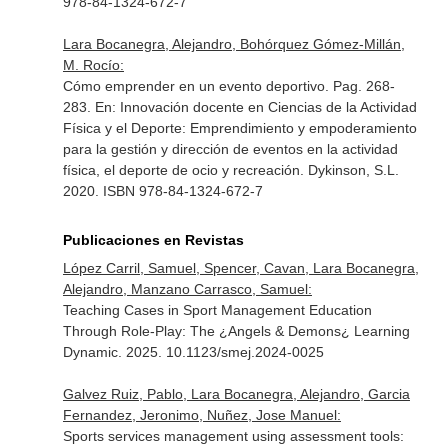
978-84-1324-672-7
Lara Bocanegra, Alejandro, Bohórquez Gómez-Millán,
M. Rocío:
Cómo emprender en un evento deportivo. Pag. 268-
283.
En: Innovación docente en Ciencias de la Actividad
Física y el Deporte: Emprendimiento y empoderamiento
para la gestión y dirección de eventos en la actividad
física, el deporte de ocio y recreación
. Dykinson, S.L.
2020. ISBN 978-84-1324-672-7
Publicaciones en Revistas
López Carril, Samuel, Spencer, Cavan, Lara Bocanegra,
Alejandro, Manzano Carrasco, Samuel:
Teaching Cases in Sport Management Education
Through Role-Play: The ¿Angels & Demons¿ Learning
Dynamic. 2025. 10.1123/smej.2024-0025
Galvez Ruiz, Pablo, Lara Bocanegra, Alejandro, Garcia
Fernandez, Jeronimo, Nuñez, Jose Manuel:
Sports services management using assessment tools: