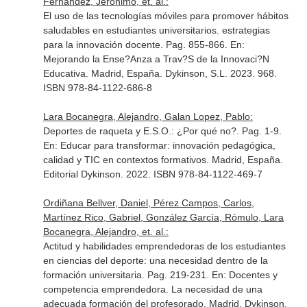
Fernandez, Jeronimo, et. al.:
El uso de las tecnologías móviles para promover hábitos
saludables en estudiantes universitarios. estrategias
para la innovación docente. Pag. 855-866.
En:
Mejorando la Ense?Anza a Trav?S de la Innovaci?N
Educativa
. Madrid, España. Dykinson, S.L. 2023. 968.
ISBN 978-84-1122-686-8
Lara Bocanegra, Alejandro, Galan Lopez, Pablo:
Deportes de raqueta y E.S.O.: ¿Por qué no?. Pag. 1-9.
En: Educar para transformar: innovación pedagógica,
calidad y TIC en contextos formativos
. Madrid, España.
Editorial Dykinson. 2022. ISBN 978-84-1122-469-7
Ordiñana Bellver, Daniel, Pérez Campos, Carlos,
Martínez Rico, Gabriel, González García, Rómulo, Lara
Bocanegra, Alejandro, et. al.:
Actitud y habilidades emprendedoras de los estudiantes
en ciencias del deporte: una necesidad dentro de la
formación universitaria. Pag. 219-231.
En: Docentes y
competencia emprendedora. La necesidad de una
adecuada formación del profesorado
. Madrid. Dykinson.