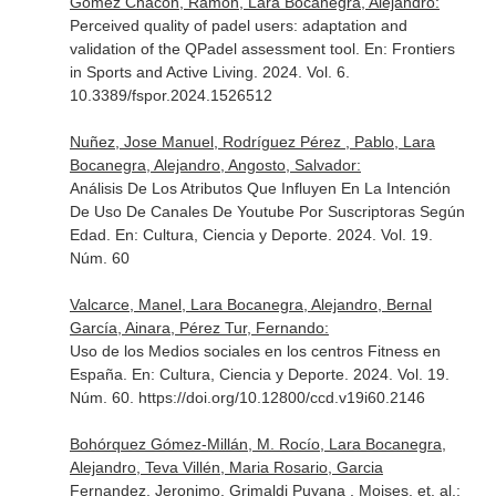
Gómez Chacón, Ramón, Lara Bocanegra, Alejandro:
Perceived quality of padel users: adaptation and
validation of the QPadel assessment tool.
En: Frontiers
in Sports and Active Living
. 2024. Vol. 6.
10.3389/fspor.2024.1526512
Nuñez, Jose Manuel, Rodríguez Pérez , Pablo, Lara
Bocanegra, Alejandro, Angosto, Salvador:
Análisis De Los Atributos Que Influyen En La Intención
De Uso De Canales De Youtube Por Suscriptoras Según
Edad.
En: Cultura, Ciencia y Deporte
. 2024. Vol. 19.
Núm. 60
Valcarce, Manel, Lara Bocanegra, Alejandro, Bernal
García, Ainara, Pérez Tur, Fernando:
Uso de los Medios sociales en los centros Fitness en
España.
En: Cultura, Ciencia y Deporte
. 2024. Vol. 19.
Núm. 60. https://doi.org/10.12800/ccd.v19i60.2146
Bohórquez Gómez-Millán, M. Rocío, Lara Bocanegra,
Alejandro, Teva Villén, Maria Rosario, Garcia
Fernandez, Jeronimo, Grimaldi Puyana , Moises, et. al.: