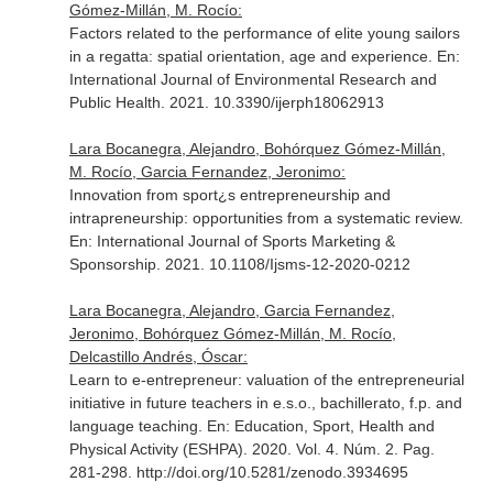
Gómez-Millán, M. Rocío:
Factors related to the performance of elite young sailors
in a regatta: spatial orientation, age and experience.
En:
International Journal of Environmental Research and
Public Health
. 2021. 10.3390/ijerph18062913
Lara Bocanegra, Alejandro, Bohórquez Gómez-Millán,
M. Rocío, Garcia Fernandez, Jeronimo:
Innovation from sport¿s entrepreneurship and
intrapreneurship: opportunities from a systematic review.
En: International Journal of Sports Marketing &
Sponsorship
. 2021. 10.1108/Ijsms-12-2020-0212
Lara Bocanegra, Alejandro, Garcia Fernandez,
Jeronimo, Bohórquez Gómez-Millán, M. Rocío,
Delcastillo Andrés, Óscar:
Learn to e-entrepreneur: valuation of the entrepreneurial
initiative in future teachers in e.s.o., bachillerato, f.p. and
language teaching.
En: Education, Sport, Health and
Physical Activity (ESHPA)
. 2020. Vol. 4. Núm. 2. Pag.
281-298. http://doi.org/10.5281/zenodo.3934695