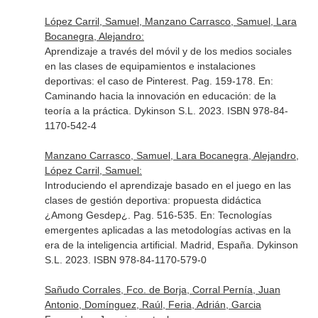
López Carril, Samuel, Manzano Carrasco, Samuel, Lara
Bocanegra, Alejandro:
Aprendizaje a través del móvil y de los medios sociales
en las clases de equipamientos e instalaciones
deportivas: el caso de Pinterest. Pag. 159-178.
En:
Caminando hacia la innovación en educación: de la
teoría a la práctica
. Dykinson S.L. 2023. ISBN 978-84-
1170-542-4
Manzano Carrasco, Samuel, Lara Bocanegra, Alejandro,
López Carril, Samuel:
Introduciendo el aprendizaje basado en el juego en las
clases de gestión deportiva: propuesta didáctica
¿Among Gesdep¿. Pag. 516-535.
En: Tecnologías
emergentes aplicadas a las metodologías activas en la
era de la inteligencia artificial
. Madrid, España. Dykinson
S.L. 2023. ISBN 978-84-1170-579-0
Sañudo Corrales, Fco. de Borja, Corral Pernía, Juan
Antonio, Domínguez, Raúl, Feria, Adrián, Garcia