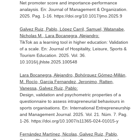
Net promoter score and importance-performance
analaysis.
En: Journal of Management & Organization
.
2025. Pag. 1-16. https://doi.org/10.1017/jmo.2025.9
Galvez Ruiz, Pablo, López Carril, Samuel, Watanabe,
Nicholas M., Lara Bocanegra, Alejandro:
TikTok as a learning tool in higher education: Validation
of a scale.
En: Journal of Hospitality, Leisure, Sports &
Tourism Education
. 2025. Vol. 36.
10.1016/j.jhlste.2025.100548
Lara Bocanegra, Alejandro, Bohórquez Gómez-Millán,
M. Rocío, Garcia Fernandez, Jeronimo, Ratten,
Vanessa, Galvez Ruiz, Pablo:
Design, validation and psychometric properties of a
questionnaire to assess intrapreneurial behaviours in
sports organisations.
En: International Entrepreneurship
and Management Journal
. 2025. Vol. 21. Núm. 7. Pag.
1-26. https://doi.org/10.1007/s11365-024-01015-y
Fernández Martínez, Nicolas, Galvez Ruiz, Pablo,