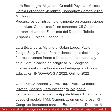
Lara Bocanegra, Alejandro, Grimaldi Puyana , Moises,
Garcia Fernandez, Jeronimo, Bohórquez Gómez-Millán,
M. Rocío:
Precursores del intraemprendimiento en organizaciones
deportivas. Comunicación en congreso. XII Congreso
Iberoamericano de Economía del Deporte, Toledo
(España). - Toledo, España. 2022
Lara Bocanegra, Alejandro, Galan Lopez, Pablo:
Juego, Set y Partido: Percepciones de los docentes y
futuros docentes frente a los deportes de raqueta y
pala. Comunicación en congreso. VI Congreso
Internacional sobre Innovación Pedagógica y Praxis
Educativa - INNOVAGOGIA 2022. Online. 2022
Gómez Ruiz, Andrés, Galvez Ruiz, Pablo, Grimaldi
Puyana , Moises, Lara Bocanegra, Alejandro:
La intención de uso de una App de fitness: Una mirada
desde el modelo TAM. Comunicación en congreso. XI
Congreso Iberoamericano de Economía del Deporte. A
Vicerrectorado de Investigación. Universidad de Sevilla. Pabellón de Brasil. Paseo de las
Coruña. 2021