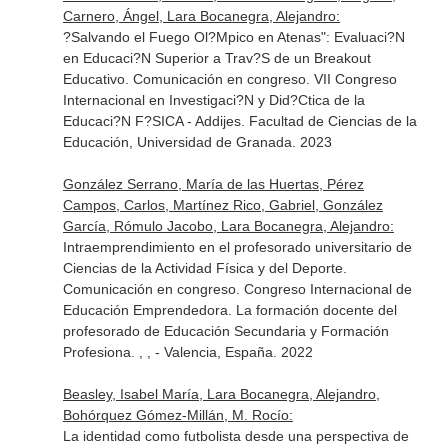
Carnero, Ángel, Lara Bocanegra, Alejandro:
?Salvando el Fuego Ol?Mpico en Atenas": Evaluaci?N
en Educaci?N Superior a Trav?S de un Breakout
Educativo. Comunicación en congreso. VII Congreso
Internacional en Investigaci?N y Did?Ctica de la
Educaci?N F?SICA - Addijes. Facultad de Ciencias de la
Educación, Universidad de Granada. 2023
González Serrano, María de las Huertas, Pérez
Campos, Carlos, Martínez Rico, Gabriel, González
García, Rómulo Jacobo, Lara Bocanegra, Alejandro:
Intraemprendimiento en el profesorado universitario de
Ciencias de la Actividad Física y del Deporte.
Comunicación en congreso. Congreso Internacional de
Educación Emprendedora. La formación docente del
profesorado de Educación Secundaria y Formación
Profesiona. , , - Valencia, España. 2022
Beasley, Isabel María, Lara Bocanegra, Alejandro,
Bohórquez Gómez-Millán, M. Rocío:
La identidad como futbolista desde una perspectiva de