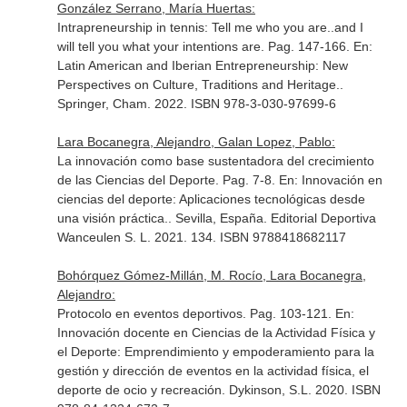
González Serrano, María Huertas:
Intrapreneurship in tennis: Tell me who you are..and I
will tell you what your intentions are. Pag. 147-166.
En:
Latin American and Iberian Entrepreneurship: New
Perspectives on Culture, Traditions and Heritage.
.
Springer, Cham. 2022. ISBN 978-3-030-97699-6
Lara Bocanegra, Alejandro, Galan Lopez, Pablo:
La innovación como base sustentadora del crecimiento
de las Ciencias del Deporte. Pag. 7-8.
En: Innovación en
ciencias del deporte: Aplicaciones tecnológicas desde
una visión práctica.
. Sevilla, España. Editorial Deportiva
Wanceulen S. L. 2021. 134. ISBN 9788418682117
Bohórquez Gómez-Millán, M. Rocío, Lara Bocanegra,
Alejandro:
Protocolo en eventos deportivos. Pag. 103-121.
En:
Innovación docente en Ciencias de la Actividad Física y
el Deporte: Emprendimiento y empoderamiento para la
gestión y dirección de eventos en la actividad física, el
deporte de ocio y recreación
. Dykinson, S.L. 2020. ISBN