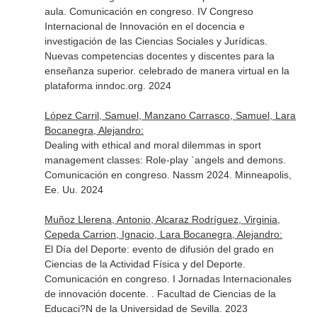
aula. Comunicación en congreso. IV Congreso
Internacional de Innovación en el docencia e
investigación de las Ciencias Sociales y Jurídicas.
Nuevas competencias docentes y discentes para la
enseñanza superior. celebrado de manera virtual en la
plataforma inndoc.org. 2024
López Carril, Samuel, Manzano Carrasco, Samuel, Lara
Bocanegra, Alejandro:
Dealing with ethical and moral dilemmas in sport
management classes: Role-play `angels and demons.
Comunicación en congreso. Nassm 2024. Minneapolis,
Ee. Uu. 2024
Muñoz Llerena, Antonio, Alcaraz Rodríguez, Virginia,
Cepeda Carrion, Ignacio, Lara Bocanegra, Alejandro:
El Día del Deporte: evento de difusión del grado en
Ciencias de la Actividad Física y del Deporte.
Comunicación en congreso. I Jornadas Internacionales
de innovación docente. . Facultad de Ciencias de la
Educaci?N de la Universidad de Sevilla. 2023