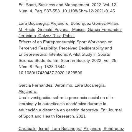
En: Sport, Business and Management
. 2022. Vol. 12.
Núm. 4. Pag. 537-553. 10.1108/Sbm-12-2021-0145
Lara Bocanegra, Alejandro, Bohórquez Gómez-Millán,
M. Rocío, Grimaldi Puyana , Moises, Garcia Fernandez,
Jeronimo, Galvez Ruiz, Pablo:
Effects of an Entrepreneurship Sport Workshop on
Perceived Feasibility, Perceived Desiderability and
Entrepreneurial Intentions: A Pilot Study in Sports
Science Students.
En: Sport in Society
. 2022. Vol. 25.
Núm. 8. Pag. 1528-1544.
10.1080/17430437.2020.1829596
Garcia Fernandez, Jeronimo, Lara Bocanegra,
Alejandro:
Una investigación sobre la presencia social en el e-
learning y la autoeficacia académica durante la
educación a distancia en gestión deportiva.
En: Journal
of Sport and Health Research
. 2021
Caraballo, Israel, Lara Bocanegra, Alejandro, Bohórquez