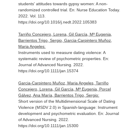
students' attitudes towards gypsy women: A non-
randomized controlled trial.
En: Nurse Education Today
.
2022. Vol. 113.
https://doi.org/10.1016/j.nedt.2022.105383
Tarriño Concejero, Lorena, Gil García, Mª Eugenia,
Barrientos Trigo, Sergio, Garcia-Carpintero Muñoz,
Maria Angeles:
Instruments used to measure dating violence: A
systematic review of psychometric properties.
En:
Journal of Advanced Nursing
. 2022.
https://doi.org/10.1111/jan.15374
Garcia-Carpintero Muñoz, Maria Angeles, Tarriño
Concejero, Lorena, Gil García, Mª Eugenia, Porcel
Gálvez, Ana María, Barrientos Trigo, Sergio:
Short version of the Multidimensional Scale of Dating
Violence (MSDV 2.0) in Spanish-language: Instrument
development and psychometric evaluation.
En: Journal
of Advanced Nursing
. 2022.
https://doi.org/10.1111/jan.15300