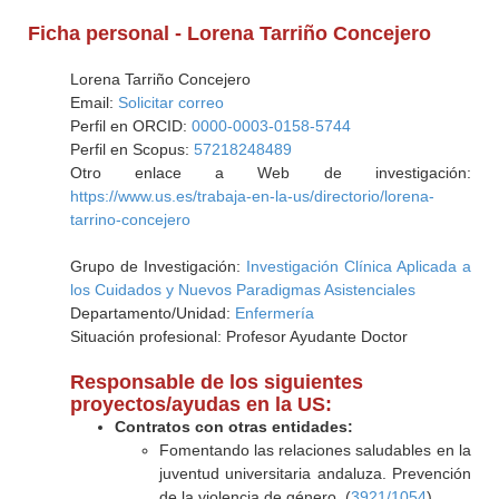
Ficha personal - Lorena Tarriño Concejero
Lorena Tarriño Concejero
Email:
Solicitar correo
Perfil en ORCID:
0000-0003-0158-5744
Perfil en Scopus:
57218248489
Otro enlace a Web de investigación:
https://www.us.es/trabaja-en-la-us/directorio/lorena-
tarrino-concejero
Grupo de Investigación:
Investigación Clínica Aplicada a
los Cuidados y Nuevos Paradigmas Asistenciales
Departamento/Unidad:
Enfermería
Situación profesional: Profesor Ayudante Doctor
Responsable de los siguientes
proyectos/ayudas en la US:
Contratos con otras entidades:
Fomentando las relaciones saludables en la
juventud universitaria andaluza. Prevención
de la violencia de género. (
3921/1054
)