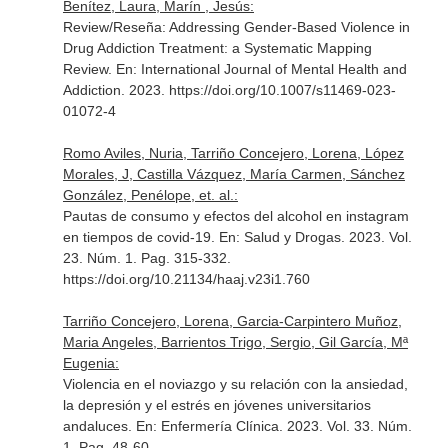
Benítez, Laura, Marín , Jesús:
Review/Reseña: Addressing Gender-Based Violence in
Drug Addiction Treatment: a Systematic Mapping
Review.
En: International Journal of Mental Health and
Addiction
. 2023. https://doi.org/10.1007/s11469-023-
01072-4
Romo Aviles, Nuria, Tarriño Concejero, Lorena, López
Morales, J, Castilla Vázquez, María Carmen, Sánchez
González, Penélope, et. al.:
Pautas de consumo y efectos del alcohol en instagram
en tiempos de covid-19.
En: Salud y Drogas
. 2023. Vol.
23. Núm. 1. Pag. 315-332.
https://doi.org/10.21134/haaj.v23i1.760
Tarriño Concejero, Lorena, Garcia-Carpintero Muñoz,
Maria Angeles, Barrientos Trigo, Sergio, Gil García, Mª
Eugenia:
Violencia en el noviazgo y su relación con la ansiedad,
la depresión y el estrés en jóvenes universitarios
andaluces.
En: Enfermería Clínica
. 2023. Vol. 33. Núm.
1. Pag. 48-60.