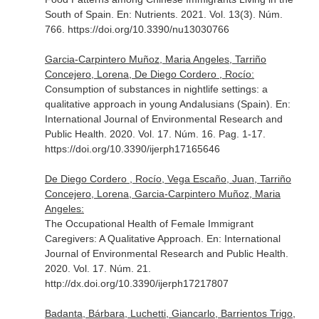
South of Spain.
En: Nutrients
. 2021. Vol. 13(3). Núm.
766. https://doi.org/10.3390/nu13030766
Garcia-Carpintero Muñoz, Maria Angeles, Tarriño
Concejero, Lorena, De Diego Cordero , Rocío:
Consumption of substances in nightlife settings: a
qualitative approach in young Andalusians (Spain).
En:
International Journal of Environmental Research and
Public Health
. 2020. Vol. 17. Núm. 16. Pag. 1-17.
https://doi.org/10.3390/ijerph17165646
De Diego Cordero , Rocío, Vega Escaño, Juan, Tarriño
Concejero, Lorena, Garcia-Carpintero Muñoz, Maria
Angeles:
The Occupational Health of Female Immigrant
Caregivers: A Qualitative Approach.
En: International
Journal of Environmental Research and Public Health
.
2020. Vol. 17. Núm. 21.
http://dx.doi.org/10.3390/ijerph17217807
Badanta, Bárbara, Luchetti, Giancarlo, Barrientos Trigo,