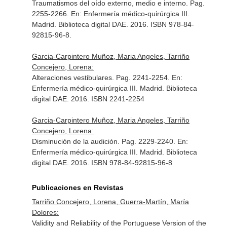
Traumatismos del oído externo, medio e interno. Pag.
2255-2266.
En: Enfermería médico-quirúrgica III
.
Madrid. Biblioteca digital DAE. 2016. ISBN 978-84-
92815-96-8.
Garcia-Carpintero Muñoz, Maria Angeles, Tarriño
Concejero, Lorena:
Alteraciones vestibulares. Pag. 2241-2254.
En:
Enfermería médico-quirúrgica III
. Madrid. Biblioteca
digital DAE. 2016. ISBN 2241-2254
Garcia-Carpintero Muñoz, Maria Angeles, Tarriño
Concejero, Lorena:
Disminución de la audición. Pag. 2229-2240.
En:
Enfermería médico-quirúrgica III
. Madrid. Biblioteca
digital DAE. 2016. ISBN 978-84-92815-96-8
Publicaciones en Revistas
Tarriño Concejero, Lorena, Guerra-Martín, María
Dolores:
Validity and Reliability of the Portuguese Version of the