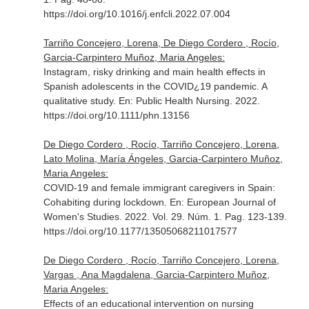
https://doi.org/10.1016/j.enfcli.2022.07.004
Tarriño Concejero, Lorena, De Diego Cordero , Rocío,
Garcia-Carpintero Muñoz, Maria Angeles:
Instagram, risky drinking and main health effects in
Spanish adolescents in the COVID¿19 pandemic. A
qualitative study.
En: Public Health Nursing
. 2022.
https://doi.org/10.1111/phn.13156
De Diego Cordero , Rocío, Tarriño Concejero, Lorena,
Lato Molina, María Ángeles, Garcia-Carpintero Muñoz,
Maria Angeles:
COVID-19 and female immigrant caregivers in Spain:
Cohabiting during lockdown.
En: European Journal of
Women's Studies
. 2022. Vol. 29. Núm. 1. Pag. 123-139.
https://doi.org/10.1177/13505068211017577
De Diego Cordero , Rocío, Tarriño Concejero, Lorena,
Vargas , Ana Magdalena, Garcia-Carpintero Muñoz,
Maria Angeles:
Effects of an educational intervention on nursing