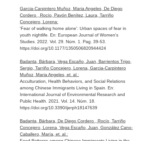
Garcia-Carpintero Muñoz, Maria Angeles, De Diego
Cordero , Rocío, Pavón Benítez, Laura, Tarriño
Concejero, Lorena:
'Fear of walking home alone': Urban spaces of fear in
youth nightlife.
En: European Journal of Women's
Studies
. 2022. Vol. 29. Núm. 1. Pag. 39-53.
https://doi.org/10.1177/1350506820944424
Badanta, Bárbara, Vega Escaño, Juan, Barrientos Trigo,
Sergio, Tarriño Concejero, Lorena, Garcia-Carpintero
Muñoz, Maria Angeles, et. al.:
Acculturation, Health Behaviors, and Social Relations
among Chinese Immigrants Living in Spain.
En:
International Journal of Environmental Research and
Public Health
. 2021. Vol. 14. Núm. 18.
https://doi.org/10.3390/ijerph18147639
Badanta, Bárbara, De Diego Cordero , Rocío, Tarriño
Concejero, Lorena, Vega Escaño, Juan, González Cano-
Caballero, María, et. al.:
Food Patterns among Chinese Immigrants Living in the