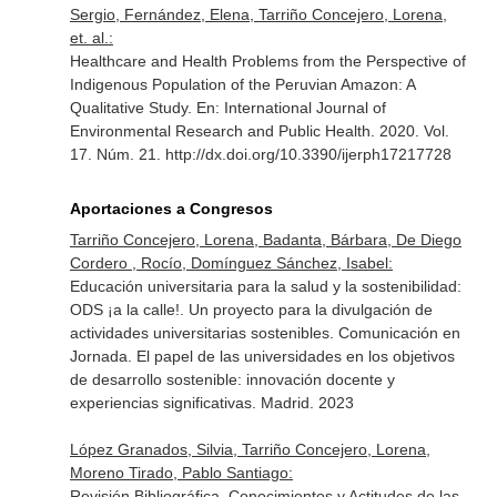
Sergio, Fernández, Elena, Tarriño Concejero, Lorena,
et. al.:
Healthcare and Health Problems from the Perspective of
Indigenous Population of the Peruvian Amazon: A
Qualitative Study.
En: International Journal of
Environmental Research and Public Health
. 2020. Vol.
17. Núm. 21. http://dx.doi.org/10.3390/ijerph17217728
Aportaciones a Congresos
Tarriño Concejero, Lorena, Badanta, Bárbara, De Diego
Cordero , Rocío, Domínguez Sánchez, Isabel:
Educación universitaria para la salud y la sostenibilidad:
ODS ¡a la calle!. Un proyecto para la divulgación de
actividades universitarias sostenibles. Comunicación en
Jornada. El papel de las universidades en los objetivos
de desarrollo sostenible: innovación docente y
experiencias significativas. Madrid. 2023
López Granados, Silvia, Tarriño Concejero, Lorena,
Moreno Tirado, Pablo Santiago:
Revisión Bibliográfica. Conocimientos y Actitudes de las