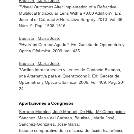
Bautista , María José:
?Visual Outcomes After Implantation of a Refractive
Multifocal Intraocular Lens With a +3.00 Addition?.
En:
Journal of Cataract & Refractive Surgery
. 2010. Vol. 36.
Núm. 9. Pag. 1508-1516
Bautista , María José:
?Hydrops Corneal Agudo?.
En: Gaceta de Optometría y
Optica Oftálmica
. 2009. Vol. 435
Bautista , María José:
?Anillos Intracorneales y Lentes de Contacto Blandas,
una Alternativa para el Queratocono?.
En: Gaceta de
Optometría y Optica Oftálmica
. 2006. Vol. 409. Pag. 20-
24
Aportaciones a Congresos
Serrano Morales, José Manuel, De Hita, Mª Concepción,
Sánchez, María del Carmen, Bautista , María José,
Sánchez-González, José-María:
Estudio comparativo de la eficacia del ácido hialurónico