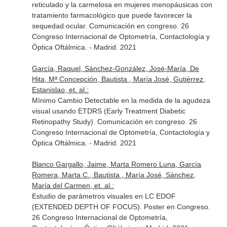
reticulado y la carmelosa en mujeres menopáusicas con
tratamiento farmacológico que puede favorecer la
sequedad ocular. Comunicación en congreso. 26
Congreso Internacional de Optometría, Contactología y
Óptica Oftálmica. - Madrid. 2021
García, Raquel, Sánchez-González, José-María, De
Hita, Mª Concepción, Bautista , María José, Gutiérrez,
Estanislao, et. al.:
Mínimo Cambio Detectable en la medida de la agudeza
visual usando ETDRS (Early Treatment Diabetic
Retinopathy Study). Comunicación en congreso. 26
Congreso Internacional de Optometría, Contactología y
Óptica Oftálmica. - Madrid. 2021
Blanco Gargallo, Jaime, Marta Romero Luna, García
Romera, Marta C., Bautista , María José, Sánchez,
María del Carmen, et. al.:
Estudio de parámetros visuales en LC EDOF
(EXTENDED DEPTH OF FOCUS). Poster en Congreso.
26 Congreso Internacional de Optometría,