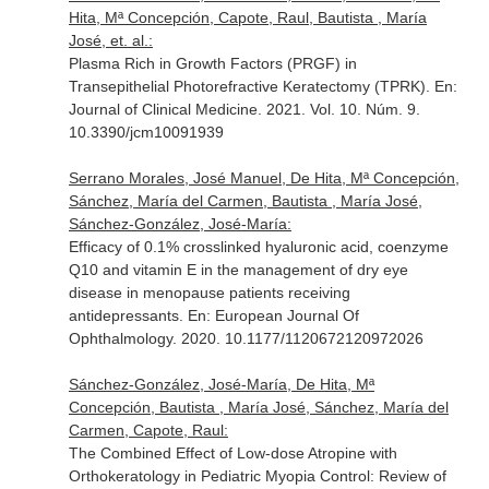
Hita, Mª Concepción, Capote, Raul, Bautista , María
José, et. al.:
Plasma Rich in Growth Factors (PRGF) in
Transepithelial Photorefractive Keratectomy (TPRK).
En:
Journal of Clinical Medicine
. 2021. Vol. 10. Núm. 9.
10.3390/jcm10091939
Serrano Morales, José Manuel, De Hita, Mª Concepción,
Sánchez, María del Carmen, Bautista , María José,
Sánchez-González, José-María:
Efficacy of 0.1% crosslinked hyaluronic acid, coenzyme
Q10 and vitamin E in the management of dry eye
disease in menopause patients receiving
antidepressants.
En: European Journal Of
Ophthalmology
. 2020. 10.1177/1120672120972026
Sánchez-González, José-María, De Hita, Mª
Concepción, Bautista , María José, Sánchez, María del
Carmen, Capote, Raul:
The Combined Effect of Low-dose Atropine with
Orthokeratology in Pediatric Myopia Control: Review of