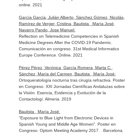
online. 2021
García García, Julián Alberto, Sánchez Gómez, Nicolás,
Ramírez de Verger, Cristina, Bautista , María José,
Navarro Pando, Jose Manuel:
Reflection on Telemedicine Competencies in Spanish
Medicine Degrees After the COVID-19 Pandemic.
Comunicación en congreso. 31st Medical Informatics
Europe Conference. Online. 2021
Pérez Pérez, Verónica, García Romera, Marta C.,
Sánchez, María del Carmen, Bautista , María José:
Ortoqueratología nocturna tras cirugía refractiva. Poster
en Congreso. XXI Jornadas Científicas Andaluzas sobre
la Visión. Esencia, Evidencia y Evolución de la
Contactologí. Almeria. 2019
Bautista , María José:
"Exposure to Blue Light from Electronic Devices in
Spanish Young and Middle Age Women". Poster en
Congreso. Optom Meeting Academy 2017. . Barcelona.