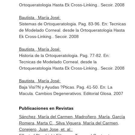
Ortoqueratologia Hasta Ek Cross-Linking.
. Secoir. 2008
Bautista , María José:
Sistemas de Ortoqueratologia. Pag. 83-96.
En: Tecnicas
de Modelado Corneal. desde la Ortoqueratologia Hasta
Ek Cross-Linking.
. Secoir. 2008
Bautista , María José:
Historia de la Ortoqueratologia. Pag. 77-82.
En:
Tecnicas de Modelado Corneal. desde la
Ortoqueratologia Hasta Ek Cross-Linking.
. Secoir. 2008
Bautista , María José:
Baja Visi?N y Ayudas ?Pticas. Pag. 41-50.
En: La
Macula. Cambios Degenerativos
. Editorial Glosa. 2007
Publicaciones en Revistas
Sánchez, María del Carmen, Madroñero, María, García
Romera, Marta C., Silva Viguera, María del Carmen,
Conejero, Juan Jose, et. al.: