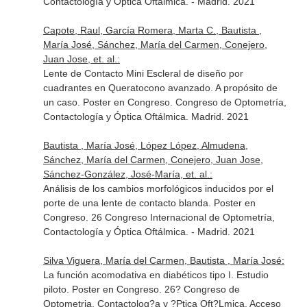
Contactología y Óptica Oftálmica. - Madrid. 2021
Capote, Raul, García Romera, Marta C., Bautista ,
María José, Sánchez, María del Carmen, Conejero,
Juan Jose, et. al.:
Lente de Contacto Mini Escleral de diseño por
cuadrantes en Queratocono avanzado. A propósito de
un caso. Poster en Congreso. Congreso de Optometría,
Contactología y Óptica Oftálmica. Madrid. 2021
Bautista , María José, López López, Almudena,
Sánchez, María del Carmen, Conejero, Juan Jose,
Sánchez-González, José-María, et. al.:
Análisis de los cambios morfológicos inducidos por el
porte de una lente de contacto blanda. Poster en
Congreso. 26 Congreso Internacional de Optometría,
Contactología y Óptica Oftálmica. - Madrid. 2021
Silva Viguera, María del Carmen, Bautista , María José:
La función acomodativa en diabéticos tipo I. Estudio
piloto. Poster en Congreso. 26? Congreso de
Optometria, Contactolog?a y ?Ptica Oft?Lmica. Acceso