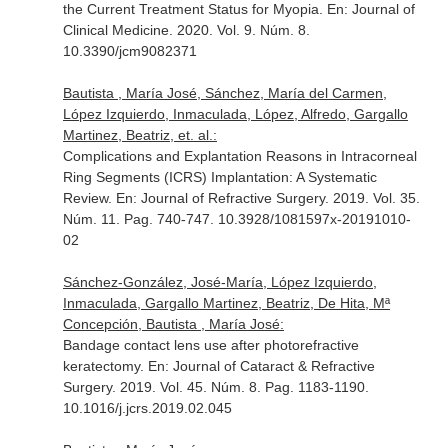
the Current Treatment Status for Myopia.
En: Journal of
Clinical Medicine
. 2020. Vol. 9. Núm. 8.
10.3390/jcm9082371
Bautista , María José, Sánchez, María del Carmen,
López Izquierdo, Inmaculada, López, Alfredo, Gargallo
Martinez, Beatriz, et. al.:
Complications and Explantation Reasons in Intracorneal
Ring Segments (ICRS) Implantation: A Systematic
Review.
En: Journal of Refractive Surgery
. 2019. Vol. 35.
Núm. 11. Pag. 740-747. 10.3928/1081597x-20191010-
02
Sánchez-González, José-María, López Izquierdo,
Inmaculada, Gargallo Martinez, Beatriz, De Hita, Mª
Concepción, Bautista , María José:
Bandage contact lens use after photorefractive
keratectomy.
En: Journal of Cataract & Refractive
Surgery
. 2019. Vol. 45. Núm. 8. Pag. 1183-1190.
10.1016/j.jcrs.2019.02.045