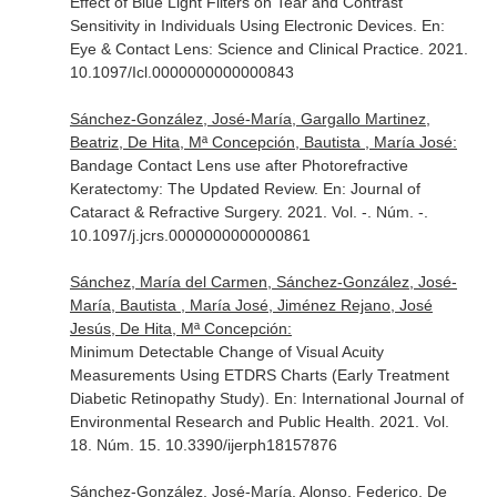
Effect of Blue Light Filters on Tear and Contrast
Sensitivity in Individuals Using Electronic Devices.
En:
Eye & Contact Lens: Science and Clinical Practice
. 2021.
10.1097/Icl.0000000000000843
Sánchez-González, José-María, Gargallo Martinez,
Beatriz, De Hita, Mª Concepción, Bautista , María José:
Bandage Contact Lens use after Photorefractive
Keratectomy: The Updated Review.
En: Journal of
Cataract & Refractive Surgery
. 2021. Vol. -. Núm. -.
10.1097/j.jcrs.0000000000000861
Sánchez, María del Carmen, Sánchez-González, José-
María, Bautista , María José, Jiménez Rejano, José
Jesús, De Hita, Mª Concepción:
Minimum Detectable Change of Visual Acuity
Measurements Using ETDRS Charts (Early Treatment
Diabetic Retinopathy Study).
En: International Journal of
Environmental Research and Public Health
. 2021. Vol.
18. Núm. 15. 10.3390/ijerph18157876
Sánchez-González, José-María, Alonso, Federico, De