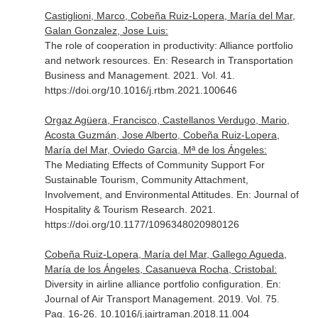
Castiglioni, Marco, Cobeña Ruiz-Lopera, María del Mar,
Galan Gonzalez, Jose Luis:
The role of cooperation in productivity: Alliance portfolio
and network resources.
En: Research in Transportation
Business and Management
. 2021. Vol. 41.
https://doi.org/10.1016/j.rtbm.2021.100646
Orgaz Agüera, Francisco, Castellanos Verdugo, Mario,
Acosta Guzmán, Jose Alberto, Cobeña Ruiz-Lopera,
María del Mar, Oviedo Garcia, Mª de los Ángeles:
The Mediating Effects of Community Support For
Sustainable Tourism, Community Attachment,
Involvement, and Environmental Attitudes.
En: Journal of
Hospitality & Tourism Research
. 2021.
https://doi.org/10.1177/1096348020980126
Cobeña Ruiz-Lopera, María del Mar, Gallego Agueda,
María de los Ángeles, Casanueva Rocha, Cristobal:
Diversity in airline alliance portfolio configuration.
En:
Journal of Air Transport Management
. 2019. Vol. 75.
Pag. 16-26. 10.1016/j.jairtraman.2018.11.004