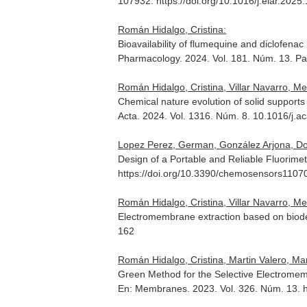
107932. https://doi.org/10.1016/j.eiar.202
Román Hidalgo, Cristina:
Bioavailability of flumequine and diclofenac
Pharmacology
. 2024. Vol. 181. Núm. 13. P
Román Hidalgo, Cristina, Villar Navarro, M
Chemical nature evolution of solid support
Acta
. 2024. Vol. 1316. Núm. 8. 10.1016/j.
Lopez Perez, German, González Arjona, Do
Design of a Portable and Reliable Fluorimet
https://doi.org/10.3390/chemosensors1107
Román Hidalgo, Cristina, Villar Navarro, M
Electromembrane extraction based on biodeg
162
Román Hidalgo, Cristina, Martin Valero, Ma
Green Method for the Selective Electromem
En: Membranes
. 2023. Vol. 326. Núm. 13.