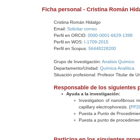
Ficha personal - Cristina Román Hid
Cristina Román Hidalgo
Email:
Solicitar correo
Perfil en ORCID:
0000-0001-6629-1398
Perfil en WOS:
I-1709-2015
Perfil en Scopus:
56448228200
Grupo de Investigación:
Analisis Quimico
Departamento/Unidad:
Química Analítica
Situación profesional: Profesor Titular de U
Responsable de los siguientes 
Ayuda a la investigación:
Investigation of nanofibrous m
capillary electrophoresis. (
PP2
Puesta a Punto de Procedimien
Puesta a punto de procedimient
Participa en los siguientes pro