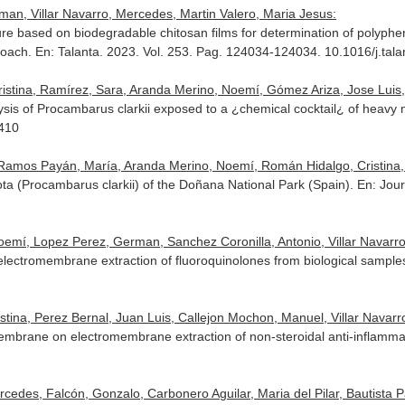
an, Villar Navarro, Mercedes, Martin Valero, Maria Jesus:
e based on biodegradable chitosan films for determination of polyph
roach.
En: Talanta
. 2023. Vol. 253. Pag. 124034-124034. 10.1016/j.tal
tina, Ramírez, Sara, Aranda Merino, Noemí, Gómez Ariza, Jose Luis, e
is of Procambarus clarkii exposed to a ¿chemical cocktail¿ of heavy 
3410
 Ramos Payán, María, Aranda Merino, Noemí, Román Hidalgo, Cristina, e
ota (Procambarus clarkii) of the Doñana National Park (Spain).
En: Jou
emí, Lopez Perez, German, Sanchez Coronilla, Antonio, Villar Navarro,
ve electromembrane extraction of fluoroquinolones from biological sample
ina, Perez Bernal, Juan Luis, Callejon Mochon, Manuel, Villar Navarro,
membrane on electromembrane extraction of non-steroidal anti-inflamm
rcedes, Falcón, Gonzalo, Carbonero Aguilar, Maria del Pilar, Bautista Pa