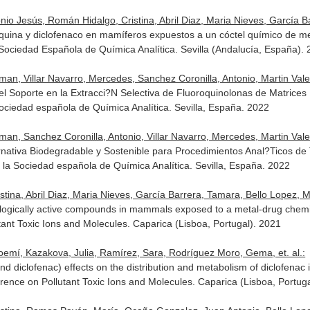
o Jesús, Román Hidalgo, Cristina, Abril Diaz, Maria Nieves, García Bar
equina y diclofenaco en mamíferos expuestos a un cóctel químico de m
Sociedad Española de Química Analítica. Sevilla (Andalucía, España).
an, Villar Navarro, Mercedes, Sanchez Coronilla, Antonio, Martin Vale
el Soporte en la Extracci?N Selectiva de Fluoroquinolonas de Matrices
ociedad española de Química Analítica. Sevilla, España. 2022
an, Sanchez Coronilla, Antonio, Villar Navarro, Mercedes, Martin Vale
nativa Biodegradable y Sostenible para Procedimientos Anal?Ticos de
 la Sociedad española de Química Analítica. Sevilla, España. 2022
na, Abril Diaz, Maria Nieves, García Barrera, Tamara, Bello Lopez, Mig
ogically active compounds in mammals exposed to a metal-drug chemica
tant Toxic Ions and Molecules. Caparica (Lisboa, Portugal). 2021
oemí, Kazakova, Julia, Ramírez, Sara, Rodríguez Moro, Gema, et. al.:
nd diclofenac) effects on the distribution and metabolism of diclofenac 
rence on Pollutant Toxic Ions and Molecules. Caparica (Lisboa, Portug