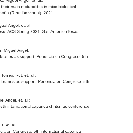
 Miguel Angel, et. al.:
their main metabolites in mice biological
paña (Reunión virtual). 2021
el Angel, et. al.:
eso. ACS Spring 2021. San Antonio (Texas,
z, Miguel Angel:
embranes as support. Ponencia en Congreso. 5th
rres, Rut, et. al.:
embranes as support. Ponencia en Congreso. 5th
 Angel, et. al.:
th international caparica chritsmas conference
, et. al.:
ncia en Congreso. 5th international caparica