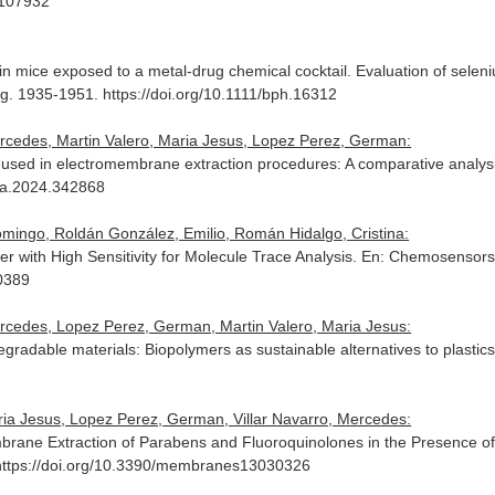
5.107932
 in mice exposed to a metal-drug chemical cocktail. Evaluation of selen
ag. 1935-1951. https://doi.org/10.1111/bph.16312
ercedes, Martin Valero, Maria Jesus, Lopez Perez, German:
s used in electromembrane extraction procedures: A comparative analys
aca.2024.342868
mingo, Roldán González, Emilio, Román Hidalgo, Cristina:
er with High Sensitivity for Molecule Trace Analysis.
En: Chemosensor
0389
ercedes, Lopez Perez, German, Martin Valero, Maria Jesus:
radable materials: Biopolymers as sustainable alternatives to plastic
ria Jesus, Lopez Perez, German, Villar Navarro, Mercedes:
brane Extraction of Parabens and Fluoroquinolones in the Presence o
 https://doi.org/10.3390/membranes13030326