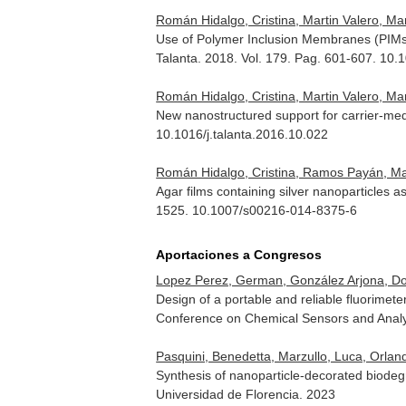
Román Hidalgo, Cristina, Martin Valero, Ma
Use of Polymer Inclusion Membranes (PIMs) 
Talanta
. 2018. Vol. 179. Pag. 601-607. 10.
Román Hidalgo, Cristina, Martin Valero, Ma
New nanostructured support for carrier-me
10.1016/j.talanta.2016.10.022
Román Hidalgo, Cristina, Ramos Payán, Mar
Agar films containing silver nanoparticles 
1525. 10.1007/s00216-014-8375-6
Aportaciones a Congresos
Lopez Perez, German, González Arjona, Do
Design of a portable and reliable fluorimete
Conference on Chemical Sensors and Analyt
Pasquini, Benedetta, Marzullo, Luca, Orlandi
Synthesis of nanoparticle-decorated biode
Universidad de Florencia. 2023