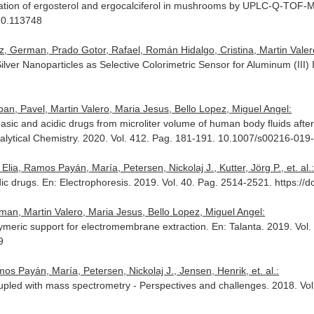
nation of ergosterol and ergocalciferol in mushrooms by UPLC-Q-TOF-
020.113748
z, German, Prado Gotor, Rafael, Román Hidalgo, Cristina, Martin Valer
 Silver Nanoparticles as Selective Colorimetric Sensor for Aluminum (III
an, Pavel, Martin Valero, Maria Jesus, Bello Lopez, Miguel Angel:
 basic and acidic drugs from microliter volume of human body fluids aft
alytical Chemistry
. 2020. Vol. 412. Pag. 181-191. 10.1007/s00216-019
Elia, Ramos Payán, María, Petersen, Nickolaj J., Kutter, Jörg P., et. al.
dic drugs.
En: Electrophoresis
. 2019. Vol. 40. Pag. 2514-2521. https://
an, Martin Valero, Maria Jesus, Bello Lopez, Miguel Angel:
meric support for electromembrane extraction.
En: Talanta
. 2019. Vol
9
s Payán, María, Petersen, Nickolaj J., Jensen, Henrik, et. al.:
pled with mass spectrometry - Perspectives and challenges. 2018. Vol