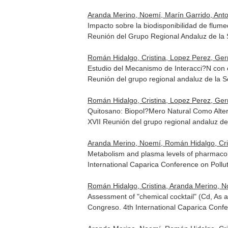
Aranda Merino, Noemí, Marín Garrido, Antoni
Impacto sobre la biodisponibilidad de flum
Reunión del Grupo Regional Andaluz de la 
Román Hidalgo, Cristina, Lopez Perez, Germ
Estudio del Mecanismo de Interacci?N con 
Reunión del grupo regional andaluz de la S
Román Hidalgo, Cristina, Lopez Perez, Germ
Quitosano: Biopol?Mero Natural Como Alter
XVII Reunión del grupo regional andaluz de
Aranda Merino, Noemí, Román Hidalgo, Cristi
Metabolism and plasma levels of pharmacol
International Caparica Conference on Pollu
Román Hidalgo, Cristina, Aranda Merino, N
Assessment of "chemical cocktail" (Cd, As a
Congreso. 4th International Caparica Confe