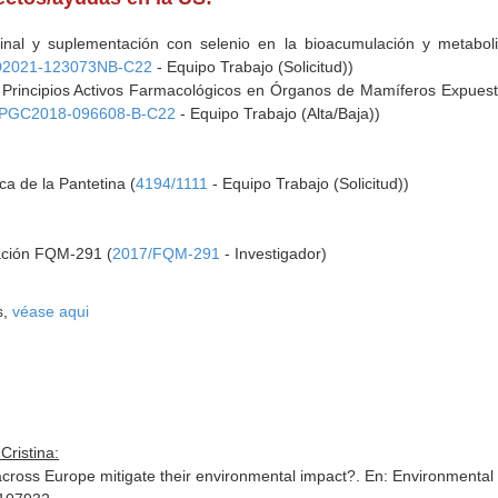
stinal y suplementación con selenio en la bioacumulación y metabol
D2021-123073NB-C22
- Equipo Trabajo (Solicitud))
 Principios Activos Farmacológicos en Órganos de Mamíferos Expuest
PGC2018-096608-B-C22
- Equipo Trabajo (Alta/Baja))
ica de la Pantetina (
4194/1111
- Equipo Trabajo (Solicitud))
gación FQM-291 (
2017/FQM-291
- Investigador)
s,
véase aqui
Cristina:
across Europe mitigate their environmental impact?.
En: Environmental