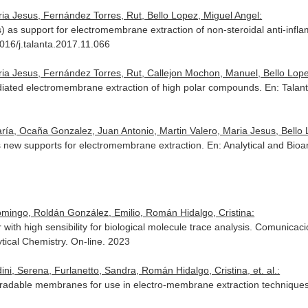
ria Jesus, Fernández Torres, Rut, Bello Lopez, Miguel Angel:
as support for electromembrane extraction of non-steroidal anti-infla
1016/j.talanta.2017.11.066
ria Jesus, Fernández Torres, Rut, Callejon Mochon, Manuel, Bello Lope
diated electromembrane extraction of high polar compounds.
En: Talan
ía, Ocaña Gonzalez, Juan Antonio, Martin Valero, Maria Jesus, Bello 
as new supports for electromembrane extraction.
En: Analytical and Bioa
mingo, Roldán González, Emilio, Román Hidalgo, Cristina:
r with high sensibility for biological molecule trace analysis. Comunica
ical Chemistry. On-line. 2023
ni, Serena, Furlanetto, Sandra, Román Hidalgo, Cristina, et. al.:
gradable membranes for use in electro-membrane extraction techniques.