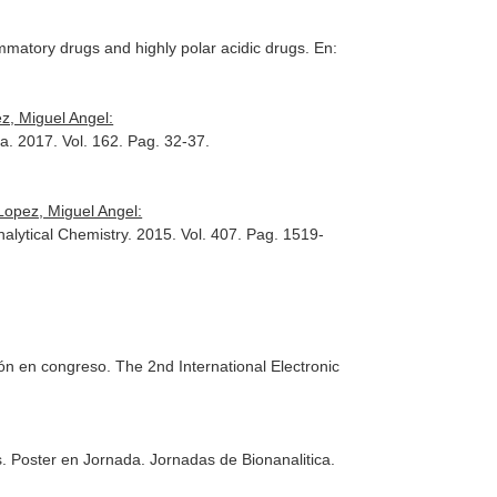
mmatory drugs and highly polar acidic drugs.
En:
z, Miguel Angel:
ta
. 2017. Vol. 162. Pag. 32-37.
Lopez, Miguel Angel:
nalytical Chemistry
. 2015. Vol. 407. Pag. 1519-
ción en congreso. The 2nd International Electronic
 Poster en Jornada. Jornadas de Bionanalitica.