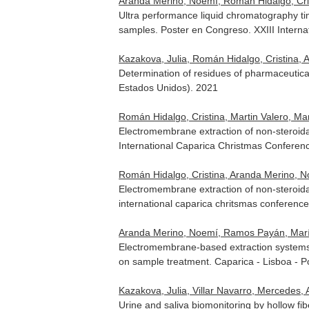
Aranda Merino, Noemí, Román Hidalgo, Cris
Ultra performance liquid chromatography tim
samples. Poster en Congreso. XXIII Interna
Kazakova, Julia, Román Hidalgo, Cristina, 
Determination of residues of pharmaceutic
Estados Unidos). 2021
Román Hidalgo, Cristina, Martin Valero, Ma
Electromembrane extraction of non-steroid
International Caparica Christmas Conferenc
Román Hidalgo, Cristina, Aranda Merino, Noe
Electromembrane extraction of non-steroid
international caparica chritsmas conferenc
Aranda Merino, Noemí, Ramos Payán, María, 
Electromembrane-based extraction systems 
on sample treatment. Caparica - Lisboa - P
Kazakova, Julia, Villar Navarro, Mercedes, 
Urine and saliva biomonitoring by hollow fi