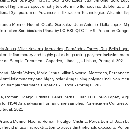
tina, Ramos Payán, María, Ocaña Gonzalez, Juan Antonio, Bello Lopez,
e of flight mass spectrometry to determine flumequine, diclofenac and 
tional Symposium on Advances in Extraction Technologies. Alicante, Es
Aranda Merino, Noemí, Ocaña Gonzalez, Juan Antonio, Bello Lopez, Migu
als in clam Scrobicularia Plana by LC-ESI_QTOF_MS. Poster en Congr
ria Jesus, Villar Navarro, Mercedes, Fernández Torres, Rut, Bello Lope
al antiinflammatory and highly polar drugs using polymer inclusion m
e on Sample Treatment. Caparica, Liboa, , , - Lisboa, Portugal. 2021
mí, Martin Valero, Maria Jesus, Villar Navarro, Mercedes, Fernández To
al anti-inflammatory and highly polar drugs using polymer inclusion m
e on sample treatment. Caparica - Lisboa - Portugal. 2021
Román Hidalgo, Cristina, Perez Bernal, Juan Luis, Bello Lopez, Miguel
for NSAIDs analysis in human urine samples. Ponencia en Congreso. 5
ortugal. 2021
Aranda Merino, Noemí, Román Hidalgo, Cristina, Perez Bernal, Juan Luis
ber liquid phase microextraction to asses dinitriphenols exposure. Pone