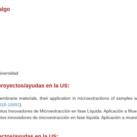
algo
niversidad
proyectos/ayudas en la US:
embrane materials, their application in microextractions of samples w
018-10691
)
tos Innovadores de Microextracción en fase Líquida. Aplicación a Mues
os innovadores de microextracción en fase líquida. Aplicación a muest
yectos/ayudas en la US: