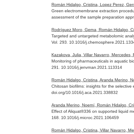
Román Hidalgo, Cristina, Lopez Perez, Germ
Green electromembrane extraction procedur
assessment of the sample preparation app
Rodríguez Moro, Gema, Román Hidalgo, Cris
Targeted and untargeted metabolomic analys
Vol. 293. 10.1016/j.chemosphere.2021.13
Kazakova, Julia, Villar Navarro, Mercedes,
Monitoring of pharmaceuticals in aquatic bi
291. 10.1016/j.jenvman.2021.113314
Román Hidalgo, Cristina, Aranda Merino, No
Chitosan biofilms: insights for the selecti
doi.org/10.1016/j.aca.2021.338832
Aranda Merino, Noemí, Román Hidalgo, Crist
Effect of Aliquat®336 on supported liquid 
168. 10.1016/j.microc.2021.106459
Román Hidalgo, Cristina, Villar Navarro, Me