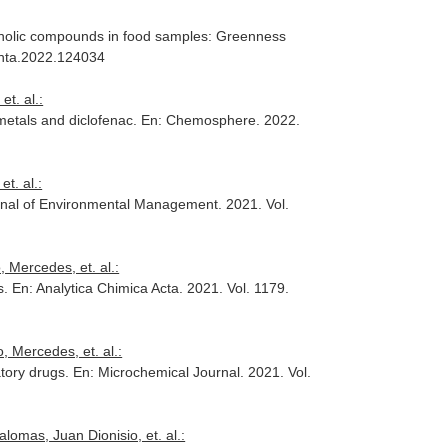
enolic compounds in food samples: Greenness
anta.2022.124034
t. al.:
metals and diclofenac.
En: Chemosphere
. 2022.
t. al.:
rnal of Environmental Management
. 2021. Vol.
 Mercedes, et. al.:
s.
En: Analytica Chimica Acta
. 2021. Vol. 1179.
 Mercedes, et. al.:
atory drugs.
En: Microchemical Journal
. 2021. Vol.
lomas, Juan Dionisio, et. al.: