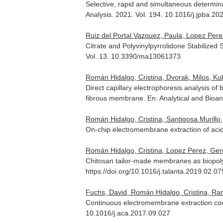
Selective, rapid and simultaneous determi
Analysis
. 2021. Vol. 194. 10.1016/j.jpba.2
Ruiz del Portal Vazquez, Paula, Lopez Pere
Citrate and Polyvinylpyrrolidone Stabilized
Vol. 13. 10.3390/ma13061373
Román Hidalgo, Cristina, Dvorak, Milos, Kub
Direct capillary electrophoresis analysis of
fibrous membrane.
En: Analytical and Bioan
Román Hidalgo, Cristina, Santigosa Murillo, 
On-chip electromembrane extraction of aci
Román Hidalgo, Cristina, Lopez Perez, Germ
Chitosan tailor-made membranes as biopoly
https://doi.org/10.1016/j.talanta.2019.02.07
Fuchs, David, Román Hidalgo, Cristina, Ramo
Continuous electromembrane extraction cou
10.1016/j.aca.2017.09.027