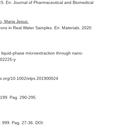
MS.
En: Journal of Pharmaceutical and Biomedical
o, Maria Jesus:
) Ions in Real Water Samples.
En: Materials
. 2020.
er liquid-phase microextraction through nano-
-02225-y
:
doi.org/10.1002/elps.201900024
. 199. Pag. 290-295.
. 999. Pag. 27-36. DOI: