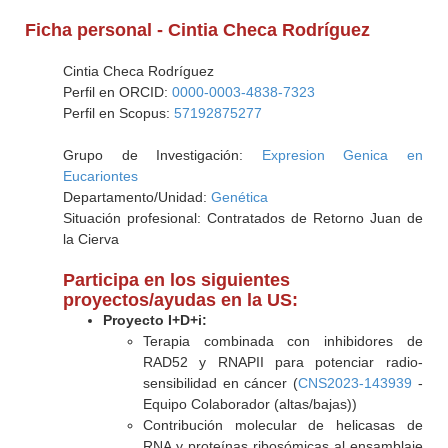
Ficha personal - Cintia Checa Rodríguez
Cintia Checa Rodríguez
Perfil en ORCID:
0000-0003-4838-7323
Perfil en Scopus:
57192875277
Grupo de Investigación:
Expresion Genica en
Eucariontes
Departamento/Unidad:
Genética
Situación profesional: Contratados de Retorno Juan de
la Cierva
Participa en los siguientes
proyectos/ayudas en la US:
Proyecto I+D+i:
Terapia combinada con inhibidores de
RAD52 y RNAPII para potenciar radio-
sensibilidad en cáncer (
CNS2023-143939
-
Equipo Colaborador (altas/bajas))
Contribución molecular de helicasas de
RNA y proteínas ribosómicas al ensamblaje