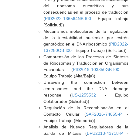
del ribosoma eucariótico y sus
consecuencias en el proceso de traducción
(
PID2022-136564NB-I00
- Equipo Trabajo
(Solicitud))
Mecanismos moleculares de la regulación
de la inestabilidad nucleolar por estrés
genotóxico en el DNA ribosómico (
PID2022-
137280OB-I00
- Equipo Trabajo (Solicitud))
Comprensión de los Procesos de Síntesis
de Ribosomas y Traducción en Organismos
Eucariotas (
PID2019-103850GB-I00
-
Equipo Trabajo (Alta/Baja))
Unraveling the connection between
centrosomes and the DNA damage
response (
US-1255532
- Equipo
Colaborador (Solicitud))
Regulación de la Recombinación en el
Contexto Celular (
SAF2016-74855-P
-
Equipo Trabajo (Memoria))
Análisis de Nuevos Reguladores de la
Salida de Mitosis (
BFU2013-43718-P
-