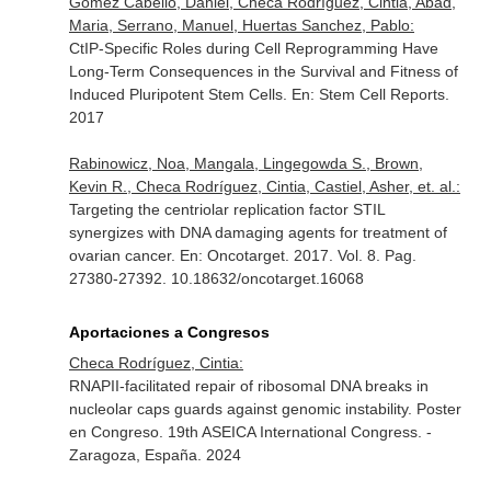
Gómez Cabello, Daniel, Checa Rodríguez, Cintia, Abad,
Maria, Serrano, Manuel, Huertas Sanchez, Pablo:
CtIP-Specific Roles during Cell Reprogramming Have
Long-Term Consequences in the Survival and Fitness of
Induced Pluripotent Stem Cells.
En: Stem Cell Reports
.
2017
Rabinowicz, Noa, Mangala, Lingegowda S., Brown,
Kevin R., Checa Rodríguez, Cintia, Castiel, Asher, et. al.:
Targeting the centriolar replication factor STIL
synergizes with DNA damaging agents for treatment of
ovarian cancer.
En: Oncotarget
. 2017. Vol. 8. Pag.
27380-27392. 10.18632/oncotarget.16068
Aportaciones a Congresos
Checa Rodríguez, Cintia:
RNAPII-facilitated repair of ribosomal DNA breaks in
nucleolar caps guards against genomic instability. Poster
en Congreso. 19th ASEICA International Congress. -
Zaragoza, España. 2024