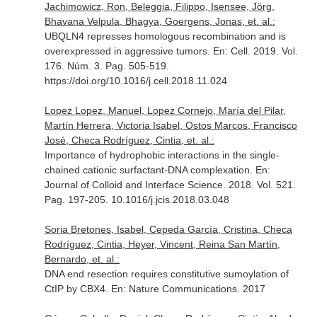
Jachimowicz, Ron, Beleggia, Filippo, Isensee, Jörg,
Bhavana Velpula, Bhagya, Goergens, Jonas, et. al.:
UBQLN4 represses homologous recombination and is
overexpressed in aggressive tumors.
En: Cell
. 2019. Vol.
176. Núm. 3. Pag. 505-519.
https://doi.org/10.1016/j.cell.2018.11.024
Lopez Lopez, Manuel, Lopez Cornejo, María del Pilar,
Martín Herrera, Victoria Isabel, Ostos Marcos, Francisco
José, Checa Rodríguez, Cintia, et. al.:
Importance of hydrophobic interactions in the single-
chained cationic surfactant-DNA complexation.
En:
Journal of Colloid and Interface Science
. 2018. Vol. 521.
Pag. 197-205. 10.1016/j.jcis.2018.03.048
Soria Bretones, Isabel, Cepeda García, Cristina, Checa
Rodríguez, Cintia, Heyer, Vincent, Reina San Martín,
Bernardo, et. al.:
DNA end resection requires constitutive sumoylation of
CtIP by CBX4.
En: Nature Communications
. 2017