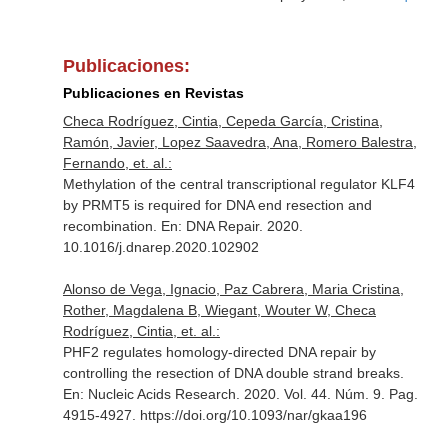
Publicaciones:
Publicaciones en Revistas
Checa Rodríguez, Cintia, Cepeda García, Cristina,
Ramón, Javier, Lopez Saavedra, Ana, Romero Balestra,
Fernando, et. al.:
Methylation of the central transcriptional regulator KLF4
by PRMT5 is required for DNA end resection and
recombination.
En: DNA Repair
. 2020.
10.1016/j.dnarep.2020.102902
Alonso de Vega, Ignacio, Paz Cabrera, Maria Cristina,
Rother, Magdalena B, Wiegant, Wouter W, Checa
Rodríguez, Cintia, et. al.:
PHF2 regulates homology-directed DNA repair by
controlling the resection of DNA double strand breaks.
En: Nucleic Acids Research
. 2020. Vol. 44. Núm. 9. Pag.
4915-4927. https://doi.org/10.1093/nar/gkaa196