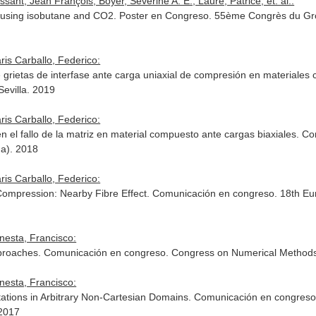
ssant, Jean François, Boyer, Séverine A. E., Laure, Patrice, et. al.:
ins using isobutane and CO2. Poster en Congreso. 55ème Congrès du G
ris Carballo, Federico:
 de grietas de interfase ante carga uniaxial de compresión en material
evilla. 2019
ris Carballo, Federico:
 en el fallo de la matriz en material compuesto ante cargas biaxiales.
a). 2018
ris Carballo, Federico:
Compression: Nearby Fibre Effect. Comunicación en congreso. 18th E
nesta, Francisco:
proaches. Comunicación en congreso. Congress on Numerical Methods i
nesta, Francisco:
tions in Arbitrary Non-Cartesian Domains. Comunicación en congreso. 
 2017