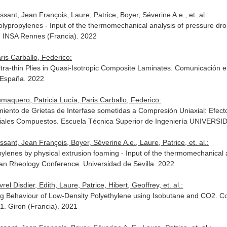
ssant, Jean François, Laure, Patrice, Boyer, Séverine A.e., et. al.:
olypropylenes - Input of the thermomechanical analysis of pressure d
 INSA Rennes (Francia). 2022
ris Carballo, Federico:
ltra-thin Plies in Quasi-Isotropic Composite Laminates. Comunicación 
 España. 2022
maquero, Patricia Lucía, Paris Carballo, Federico:
imiento de Grietas de Interfase sometidas a Compresión Uniaxial: Efe
riales Compuestos. Escuela Técnica Superior de Ingeniería UNIVERS
ssant, Jean François, Boyer, Séverine A.e., Laure, Patrice, et. al.:
ylenes by physical extrusion foaming - Input of the thermomechanical a
n Rheology Conference. Universidad de Sevilla. 2022
el Disdier, Edith, Laure, Patrice, Hibert, Geoffrey, et. al.:
ng Behaviour of Low-Density Polyethylene using Isobutane and CO2. Co
. Giron (Francia). 2021