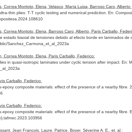
 Correa Montoto, Elena, Velasco, María Luisa, Barroso Caro, Alberto:
tra-thin plies: T-T cyclic testing and numerical prediction.
En: Composit
compositesa.2024.108610
 Correa Montoto, Elena, Barroso Caro, Alberto, Paris Carballo, Federi
e estado biaxial de tensiones debido al efecto borde en laminados de
/public/Sanchez_Carmona_et_al_2023a
, Correa Montoto, Elena, Paris Carballo, Federico:
lies in quasi-isotropic laminates under cyclic tension after impact.
En: 
t_al_2023a
ris Carballo, Federico:
lass-epoxy composite materials: effect of the presence of a nearby fibre
56
ris Carballo, Federico:
ass-epoxy composite materials: effect of the presence of a nearby fibre.
E
6/j.tafmec.2023.103956
ssant, Jean François, Laure, Patrice, Boyer, Séverine A. E., et. al.: