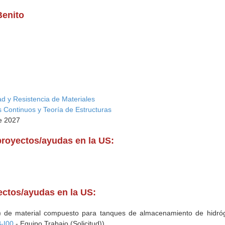
Benito
ad y Resistencia de Materiales
 Continuos y Teoría de Estructuras
te 2027
proyectos/ayudas en la US:
yectos/ayudas en la US:
 de material compuesto para tanques de almacenamiento de hidróge
-I00
- Equipo Trabajo (Solicitud))