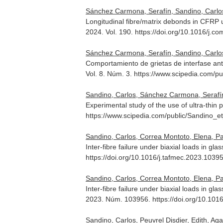
Sánchez Carmona, Serafín, Sandino, Carlos,
Longitudinal fibre/matrix debonds in CFRP ul
2024. Vol. 190. https://doi.org/10.1016/j.
Sánchez Carmona, Serafín, Sandino, Carlos,
Comportamiento de grietas de interfase ant
Vol. 8. Núm. 3. https://www.scipedia.com
Sandino, Carlos, Sánchez Carmona, Serafín
Experimental study of the use of ultra-thin p
https://www.scipedia.com/public/Sandino_e
Sandino, Carlos, Correa Montoto, Elena, Pa
Inter-fibre failure under biaxial loads in g
https://doi.org/10.1016/j.tafmec.2023.1039
Sandino, Carlos, Correa Montoto, Elena, Pa
Inter-fibre failure under biaxial loads in gl
2023. Núm. 103956. https://doi.org/10.101
Sandino, Carlos, Peuvrel Disdier, Edith, Aga