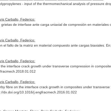
lypropylenes - input of the thermomechanical analysis of pressure drop
ris Carballo, Federico:
 de grietas de interfase ante carga uniaxial de compresión en materiale
ris Carballo, Federico:
en el fallo de la matriz en material compuesto ante cargas biaxiales.
En
ris Carballo, Federico:
on the interface crack growth under transverse compression in composit
engfracmech.2018.01.012
ris Carballo, Federico:
arby fibre on the interface crack growth in composites under transverse 
tp://dx.doi.org/10.1016/j.engfracmech.2016.01.022