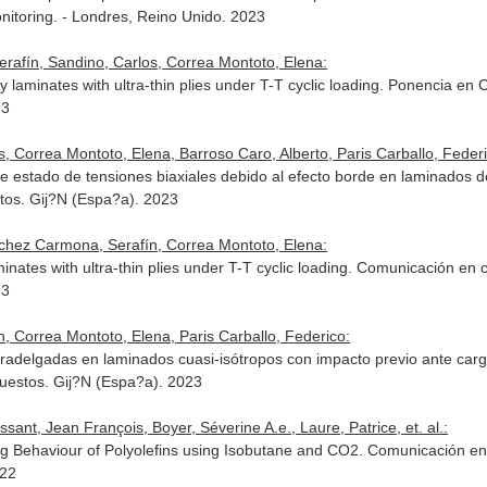
nitoring. - Londres, Reino Unido. 2023
rafín, Sandino, Carlos, Correa Montoto, Elena:
 laminates with ultra-thin plies under T-T cyclic loading. Ponencia en
23
 Correa Montoto, Elena, Barroso Caro, Alberto, Paris Carballo, Federi
te estado de tensiones biaxiales debido al efecto borde en laminados
os. Gij?N (Espa?a). 2023
nchez Carmona, Serafín, Correa Montoto, Elena:
minates with ultra-thin plies under T-T cyclic loading. Comunicación en
23
, Correa Montoto, Elena, Paris Carballo, Federico:
ltradelgadas en laminados cuasi-isótropos con impacto previo ante carg
uestos. Gij?N (Espa?a). 2023
ssant, Jean François, Boyer, Séverine A.e., Laure, Patrice, et. al.:
ng Behaviour of Polyolefins using Isobutane and CO2. Comunicación e
022