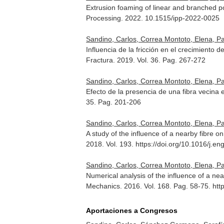
Extrusion foaming of linear and branched po
Processing
. 2022. 10.1515/ipp-2022-0025
Sandino, Carlos, Correa Montoto, Elena, Pa
Influencia de la fricción en el crecimiento
Fractura
. 2019. Vol. 36. Pag. 267-272
Sandino, Carlos, Correa Montoto, Elena, Pa
Efecto de la presencia de una fibra vecina 
35. Pag. 201-206
Sandino, Carlos, Correa Montoto, Elena, Pa
A study of the influence of a nearby fibre 
2018. Vol. 193. https://doi.org/10.1016/j.
Sandino, Carlos, Correa Montoto, Elena, Pa
Numerical analysis of the influence of a ne
Mechanics
. 2016. Vol. 168. Pag. 58-75. ht
Aportaciones a Congresos