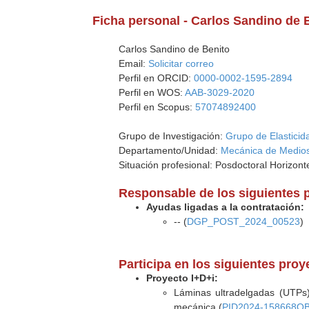
Ficha personal - Carlos Sandino de 
Carlos Sandino de Benito
Email:
Solicitar correo
Perfil en ORCID:
0000-0002-1595-2894
Perfil en WOS:
AAB-3029-2020
Perfil en Scopus:
57074892400
Grupo de Investigación:
Grupo de Elasticid
Departamento/Unidad:
Mecánica de Medios
Situación profesional: Posdoctoral Horizon
Responsable de los siguientes 
Ayudas ligadas a la contratación:
-- (
DGP_POST_2024_00523
)
Participa en los siguientes pro
Proyecto I+D+i:
Láminas ultradelgadas (UTPs)
mecánica (
PID2024-158668OB