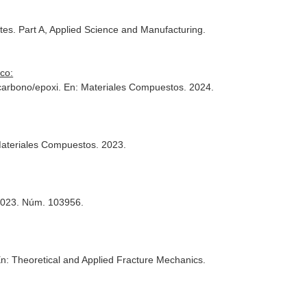
es. Part A, Applied Science and Manufacturing
.
co:
 carbono/epoxi.
En: Materiales Compuestos
. 2024.
Materiales Compuestos
. 2023.
. 2023. Núm. 103956.
n: Theoretical and Applied Fracture Mechanics
.