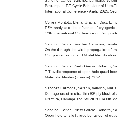
Sandino, Carlos, Sánchez Carmona, Serafín
Post-impact T-T Cyclic Behaviour of Ultra
International Conference - Asidic 2025. Sev
Correa Montoto, Elena, Graciani Díaz, Enri
FEM analysis of the influence of cryogenic
12th International Conference on Composite
Sandino, Carlos, Sánchez Carmona, Serafín
On the through-the-width propagation of tr
Composite Testing and Model Identification.
Sandino, Carlos, Prieto García, Roberto, 
T-T cyclic response of open-hole quasi-iso
Materials. Nantes (Francia). 2024
Sánchez Carmona, Serafín, Velasco, María 
Damage onset in ultra-thin 90º ply block o
Fracture, Damage and Structural Health Mo
Sandino, Carlos, Prieto García, Roberto, S
Open-hole tensile fatigue behaviour of quas