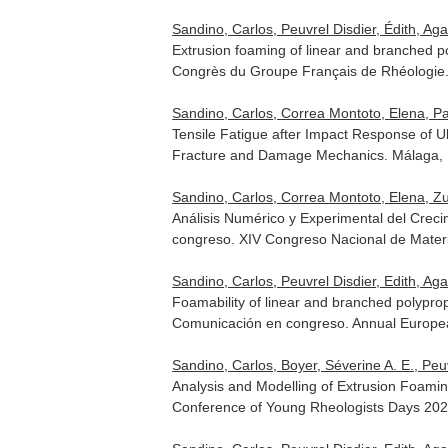
Sandino, Carlos, Peuvrel Disdier, Édith, Aga
Extrusion foaming of linear and branched p
Congrès du Groupe Français de Rhéologie.
Sandino, Carlos, Correa Montoto, Elena, Pa
Tensile Fatigue after Impact Response of U
Fracture and Damage Mechanics. Málaga,
Sandino, Carlos, Correa Montoto, Elena, Zu
Análisis Numérico y Experimental del Crec
congreso. XIV Congreso Nacional de Mate
Sandino, Carlos, Peuvrel Disdier, Edith, Aga
Foamability of linear and branched polyprop
Comunicación en congreso. Annual Europea
Sandino, Carlos, Boyer, Séverine A. E., Peuvr
Analysis and Modelling of Extrusion Foami
Conference of Young Rheologists Days 2021