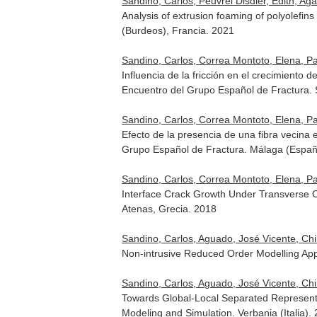
Sandino, Carlos, Peuvrel Disdier, Edith, Aga
Analysis of extrusion foaming of polyolef
(Burdeos), Francia. 2021
Sandino, Carlos, Correa Montoto, Elena, Pa
Influencia de la fricción en el crecimiento
Encuentro del Grupo Español de Fractura. S
Sandino, Carlos, Correa Montoto, Elena, Pa
Efecto de la presencia de una fibra vecina
Grupo Español de Fractura. Málaga (Españ
Sandino, Carlos, Correa Montoto, Elena, Pa
Interface Crack Growth Under Transverse 
Atenas, Grecia. 2018
Sandino, Carlos, Aguado, José Vicente, Chi
Non-intrusive Reduced Order Modelling Ap
Sandino, Carlos, Aguado, José Vicente, Chi
Towards Global-Local Separated Representa
Modeling and Simulation. Verbania (Italia).