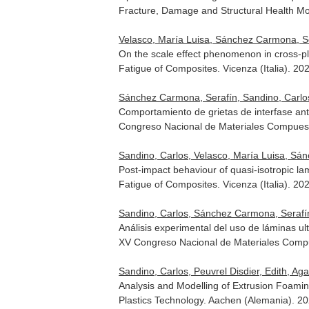
Fracture, Damage and Structural Health Mo
Velasco, María Luisa, Sánchez Carmona, Se
On the scale effect phenomenon in cross-ply
Fatigue of Composites. Vicenza (Italia). 20
Sánchez Carmona, Serafín, Sandino, Carlos,
Comportamiento de grietas de interfase an
Congreso Nacional de Materiales Compuest
Sandino, Carlos, Velasco, María Luisa, Sá
Post-impact behaviour of quasi-isotropic la
Fatigue of Composites. Vicenza (Italia). 20
Sandino, Carlos, Sánchez Carmona, Serafín
Análisis experimental del uso de láminas u
XV Congreso Nacional de Materiales Comp
Sandino, Carlos, Peuvrel Disdier, Edith, Aga
Analysis and Modelling of Extrusion Foami
Plastics Technology. Aachen (Alemania). 2