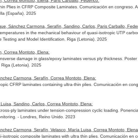
, Correa Montoto, Elena, Paris Carballo, Federico:
-Thin Plies in CFRP Composite Laminates. Comunicación en congreso. 
illa (España). 2025
que, Sánchez Carmona, Serafín, Sandino, Carlos, Paris Carballo, Feder
 temperatures in the mechanical behaviour of quasi-isotropic UTP car
 Testing and Model Identification. Riga (Letonia). 2025
, Correa Montoto, Elena:
ansverse damage in glass/epoxy laminates versus ply thickness. Poste
 Riga (Letonia). 2025
Sánchez Carmona, Serafín, Correa Montoto, Elena:
tropic CFRP laminates containing ultra-thin plies. Comunicación en c
Luisa, Sandino, Carlos, Correa Montoto, Elena:
f cross-ply laminates under tension-compression cyclic loading. Ponenc
nitoring. - Londres, Reino Unido. 2023
ánchez Carmona, Serafín, Velasco, María Luisa, Correa Montoto, Elena
i-isotropic composite laminates with ultra thin plies. Comunicación en 