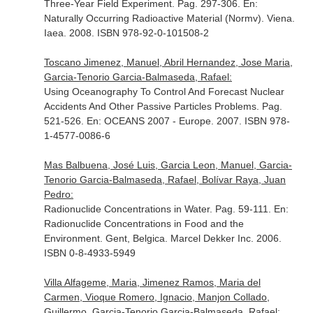
Three-Year Field Experiment. Pag. 297-306.
En:
Naturally Occurring Radioactive Material (Normv)
. Viena.
Iaea. 2008. ISBN 978-92-0-101508-2
Toscano Jimenez, Manuel, Abril Hernandez, Jose Maria,
Garcia-Tenorio Garcia-Balmaseda, Rafael:
Using Oceanography To Control And Forecast Nuclear
Accidents And Other Passive Particles Problems. Pag.
521-526.
En: OCEANS 2007 - Europe
. 2007. ISBN 978-
1-4577-0086-6
Mas Balbuena, José Luis, Garcia Leon, Manuel, Garcia-
Tenorio Garcia-Balmaseda, Rafael, Bolívar Raya, Juan
Pedro:
Radionuclide Concentrations in Water. Pag. 59-111.
En:
Radionuclide Concentrations in Food and the
Environment
. Gent, Belgica. Marcel Dekker Inc. 2006.
ISBN 0-8-4933-5949
Villa Alfageme, Maria, Jimenez Ramos, Maria del
Carmen, Vioque Romero, Ignacio, Manjon Collado,
Guillermo, Garcia-Tenorio Garcia-Balmaseda, Rafael: