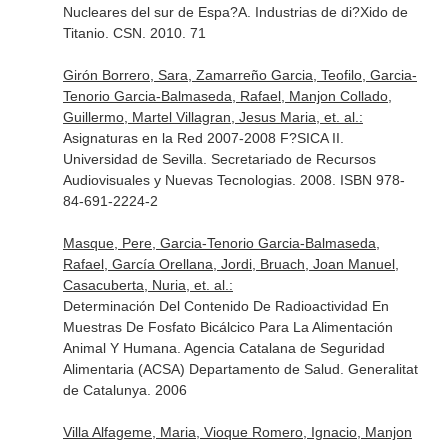
Nucleares del sur de Espa?A. Industrias de di?Xido de
Titanio. CSN. 2010. 71
Girón Borrero, Sara, Zamarreño Garcia, Teofilo, Garcia-
Tenorio Garcia-Balmaseda, Rafael, Manjon Collado,
Guillermo, Martel Villagran, Jesus Maria, et. al.:
Asignaturas en la Red 2007-2008 F?SICA II.
Universidad de Sevilla. Secretariado de Recursos
Audiovisuales y Nuevas Tecnologias. 2008. ISBN 978-
84-691-2224-2
Masque, Pere, Garcia-Tenorio Garcia-Balmaseda,
Rafael, García Orellana, Jordi, Bruach, Joan Manuel,
Casacuberta, Nuria, et. al.:
Determinación Del Contenido De Radioactividad En
Muestras De Fosfato Bicálcico Para La Alimentación
Animal Y Humana. Agencia Catalana de Seguridad
Alimentaria (ACSA) Departamento de Salud. Generalitat
de Catalunya. 2006
Villa Alfageme, Maria, Vioque Romero, Ignacio, Manjon