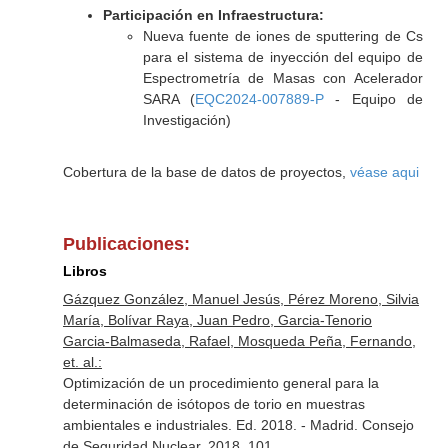
Participación en Infraestructura:
Nueva fuente de iones de sputtering de Cs
para el sistema de inyección del equipo de
Espectrometría de Masas con Acelerador
SARA (
EQC2024-007889-P
- Equipo de
Investigación)
Cobertura de la base de datos de proyectos,
véase aqui
Publicaciones:
Libros
Gázquez González, Manuel Jesús, Pérez Moreno, Silvia
María, Bolívar Raya, Juan Pedro, Garcia-Tenorio
Garcia-Balmaseda, Rafael, Mosqueda Peña, Fernando,
et. al.:
Optimización de un procedimiento general para la
determinación de isótopos de torio en muestras
ambientales e industriales. Ed. 2018. - Madrid. Consejo
de Seguridad Nuclear. 2018. 101