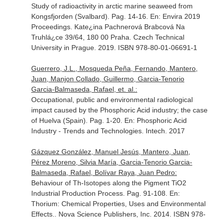
Study of radioactivity in arctic marine seaweed from
Kongsfjorden (Svalbard). Pag. 14-16.
En: Envira 2019
Proceedings
. Kate¿ina Pachnerová Brabcová Na
Truhlá¿ce 39/64, 180 00 Praha. Czech Technical
University in Prague. 2019. ISBN 978-80-01-06691-1
Guerrero, J.L., Mosqueda Peña, Fernando, Mantero,
Juan, Manjon Collado, Guillermo, Garcia-Tenorio
Garcia-Balmaseda, Rafael, et. al.:
Occupational, public and environmental radiological
impact caused by the Phosphoric Acid industry; the case
of Huelva (Spain). Pag. 1-20.
En: Phosphoric Acid
Industry - Trends and Technologies
. Intech. 2017
Gázquez González, Manuel Jesús, Mantero, Juan,
Pérez Moreno, Silvia María, Garcia-Tenorio Garcia-
Balmaseda, Rafael, Bolívar Raya, Juan Pedro:
Behaviour of Th-Isotopes along the Pigment TiO2
Industrial Production Process. Pag. 91-108.
En:
Thorium: Chemical Properties, Uses and Environmental
Effects.
. Nova Science Publishers, Inc. 2014. ISBN 978-