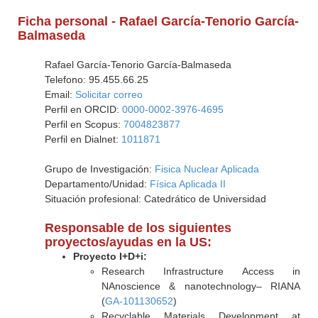
Ficha personal - Rafael García-Tenorio García-
Balmaseda
Rafael García-Tenorio García-Balmaseda
Telefono: 95.455.66.25
Email:
Solicitar correo
Perfil en ORCID:
0000-0002-3976-4695
Perfil en Scopus:
7004823877
Perfil en Dialnet:
1011871
Grupo de Investigación:
Fisica Nuclear Aplicada
Departamento/Unidad:
Física Aplicada II
Situación profesional: Catedrático de Universidad
Responsable de los siguientes
proyectos/ayudas en la US:
Proyecto I+D+i:
Research Infrastructure Access in
NAnoscience & nanotechnology– RIANA
(
GA-101130652
)
Recyclable Materials Development at