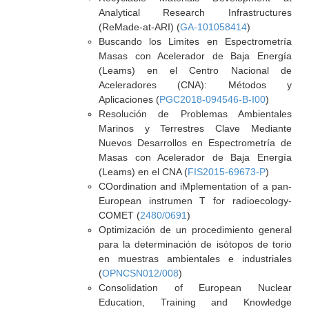
Analytical Research Infrastructures
(ReMade-at-ARI) (
GA-101058414
)
Buscando los Limites en Espectrometría
Masas con Acelerador de Baja Energía
(Leams) en el Centro Nacional de
Aceleradores (CNA): Métodos y
Aplicaciones (
PGC2018-094546-B-I00
)
Resolución de Problemas Ambientales
Marinos y Terrestres Clave Mediante
Nuevos Desarrollos en Espectrometría de
Masas con Acelerador de Baja Energía
(Leams) en el CNA (
FIS2015-69673-P
)
COordination and iMplementation of a pan-
European instrumen T for radioecology-
COMET (
2480/0691
)
Optimización de un procedimiento general
para la determinación de isótopos de torio
en muestras ambientales e industriales
(
OPNCSN012/008
)
Consolidation of European Nuclear
Education, Training and Knowledge