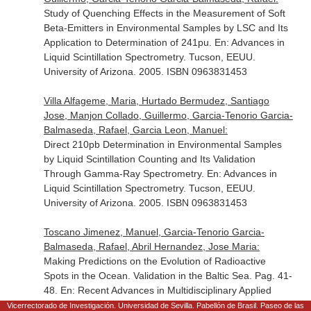
Study of Quenching Effects in the Measurement of Soft
Beta-Emitters in Environmental Samples by LSC and Its
Application to Determination of 241pu.
En: Advances in
Liquid Scintillation Spectrometry
. Tucson, EEUU.
University of Arizona. 2005. ISBN 0963831453
Villa Alfageme, Maria, Hurtado Bermudez, Santiago
Jose, Manjon Collado, Guillermo, Garcia-Tenorio Garcia-
Balmaseda, Rafael, Garcia Leon, Manuel:
Direct 210pb Determination in Environmental Samples
by Liquid Scintillation Counting and Its Validation
Through Gamma-Ray Spectrometry.
En: Advances in
Liquid Scintillation Spectrometry
. Tucson, EEUU.
University of Arizona. 2005. ISBN 0963831453
Toscano Jimenez, Manuel, Garcia-Tenorio Garcia-
Balmaseda, Rafael, Abril Hernandez, Jose Maria:
Making Predictions on the Evolution of Radioactive
Spots in the Ocean. Validation in the Baltic Sea. Pag. 41-
48.
En: Recent Advances in Multidisciplinary Applied
Physics
. Ed. 1. Oxford, Reino Unido. Elsevier Science.
Vicerrectorado de Investigación. Universidad de Sevilla. Pabellón de Brasil. Paseo de las