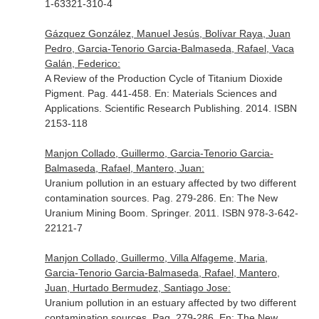
1-63321-310-4
Gázquez González, Manuel Jesús, Bolívar Raya, Juan
Pedro, Garcia-Tenorio Garcia-Balmaseda, Rafael, Vaca
Galán, Federico:
A Review of the Production Cycle of Titanium Dioxide
Pigment. Pag. 441-458.
En: Materials Sciences and
Applications
. Scientific Research Publishing. 2014. ISBN
2153-118
Manjon Collado, Guillermo, Garcia-Tenorio Garcia-
Balmaseda, Rafael, Mantero, Juan:
Uranium pollution in an estuary affected by two different
contamination sources. Pag. 279-286.
En: The New
Uranium Mining Boom
. Springer. 2011. ISBN 978-3-642-
22121-7
Manjon Collado, Guillermo, Villa Alfageme, Maria,
Garcia-Tenorio Garcia-Balmaseda, Rafael, Mantero,
Juan, Hurtado Bermudez, Santiago Jose:
Uranium pollution in an estuary affected by two different
contamination sources. Pag. 279-286.
En: The New