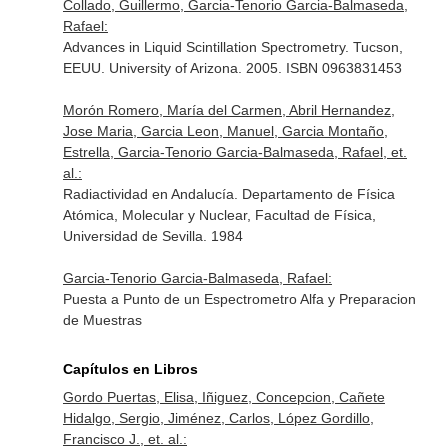
Collado, Guillermo, Garcia-Tenorio Garcia-Balmaseda,
Rafael:
Advances in Liquid Scintillation Spectrometry. Tucson,
EEUU. University of Arizona. 2005. ISBN 0963831453
Morón Romero, María del Carmen, Abril Hernandez,
Jose Maria, Garcia Leon, Manuel, Garcia Montaño,
Estrella, Garcia-Tenorio Garcia-Balmaseda, Rafael, et.
al.:
Radiactividad en Andalucía. Departamento de Física
Atómica, Molecular y Nuclear, Facultad de Física,
Universidad de Sevilla. 1984
Garcia-Tenorio Garcia-Balmaseda, Rafael:
Puesta a Punto de un Espectrometro Alfa y Preparacion
de Muestras
Capítulos en Libros
Gordo Puertas, Elisa, Iñiguez, Concepcion, Cañete
Hidalgo, Sergio, Jiménez, Carlos, López Gordillo,
Francisco J., et. al.: