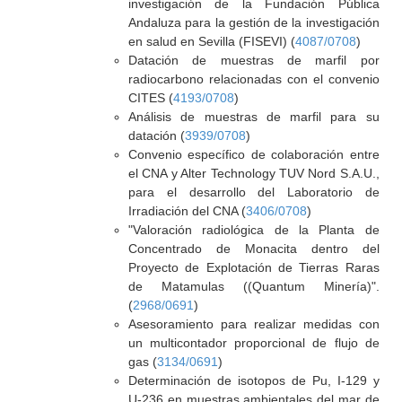
investigación de la Fundación Pública
Andaluza para la gestión de la investigación
en salud en Sevilla (FISEVI) (
4087/0708
)
Datación de muestras de marfil por
radiocarbono relacionadas con el convenio
CITES (
4193/0708
)
Análisis de muestras de marfil para su
datación (
3939/0708
)
Convenio específico de colaboración entre
el CNA y Alter Technology TUV Nord S.A.U.,
para el desarrollo del Laboratorio de
Irradiación del CNA (
3406/0708
)
"Valoración radiológica de la Planta de
Concentrado de Monacita dentro del
Proyecto de Explotación de Tierras Raras
de Matamulas ((Quantum Minería)".
(
2968/0691
)
Asesoramiento para realizar medidas con
un multicontador proporcional de flujo de
gas (
3134/0691
)
Determinación de isotopos de Pu, I-129 y
U-236 en muestras ambientales del mar de