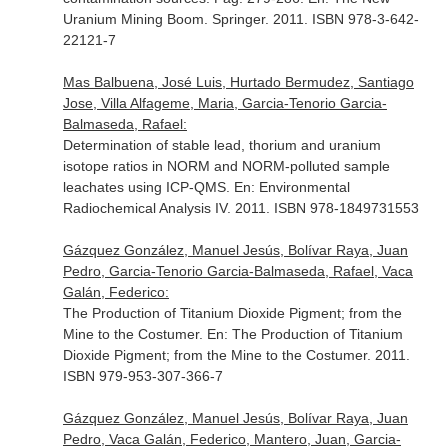
Uranium Mining Boom
. Springer. 2011. ISBN 978-3-642-
22121-7
Mas Balbuena, José Luis, Hurtado Bermudez, Santiago
Jose, Villa Alfageme, Maria, Garcia-Tenorio Garcia-
Balmaseda, Rafael:
Determination of stable lead, thorium and uranium
isotope ratios in NORM and NORM-polluted sample
leachates using ICP-QMS.
En: Environmental
Radiochemical Analysis IV
. 2011. ISBN 978-1849731553
Gázquez González, Manuel Jesús, Bolívar Raya, Juan
Pedro, Garcia-Tenorio Garcia-Balmaseda, Rafael, Vaca
Galán, Federico:
The Production of Titanium Dioxide Pigment; from the
Mine to the Costumer.
En: The Production of Titanium
Dioxide Pigment; from the Mine to the Costumer
. 2011.
ISBN 979-953-307-366-7
Gázquez González, Manuel Jesús, Bolívar Raya, Juan
Pedro, Vaca Galán, Federico, Mantero, Juan, Garcia-