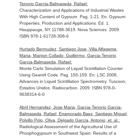
Tenorio Garcia-Balmaseda, Rafael:
Characterization and Applications of Industrial Wastes
With High Content of Gypsum. Pag. 1-21.
En: Gypsum:
Properties, Production and Applications
. Ed. 1.
Hauppauge, NY 11788-3619. Nova Sciences. 2009.
ISBN 978-1-61728-308-6
Hurtado Bermudez, Santiago Jose, Villa Alfageme,
Maria, Manjon Collado, Guillermo, Garcia-Tenorio
Garcia-Balmaseda, Rafael:
Monte Carlo Simulation of Liquid Scintillation Counter
Using Geant4 Code. Pag. 155-159.
En: LSC 2008,
Advances in Liquid Scintillation Spectrometry
. Tuscson,
Estados Unidos. Radiocarbon. 2009. ISBN 978-0-
9638314-6-0
Abril Hernandez, Jose Maria, Garcia-Tenorio Garcia-
Balmaseda, Rafael, Enamorado Baez, Santiago Miguel,
Polvillo Polo, Oliva, Delgado García, Antonio, et. al.:
Radiological Assessment of the Agricultural Use of
Phosphogypsum in Southwest Spain: Results of a