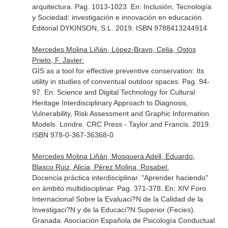
arquitectura. Pag. 1013-1023.
En: Inclusión, Tecnología
y Sociedad: investigación e innovación en educación
.
Editorial DYKINSON, S.L. 2019. ISBN 9788413244914
Mercedes Molina Liñán, López-Bravo, Celia, Ostos
Prieto, F. Javier:
GIS as a tool for effective preventive conservation: Its
utility in studies of conventual outdoor spaces. Pag. 94-
97.
En: Science and Digital Technology for Cultural
Heritage Interdisciplinary Approach to Diagnosis,
Vulnerability, Risk Assessment and Graphic Information
Models
. Londre. CRC Press - Taylor and Francis. 2019.
ISBN 978-0-367-36368-0
Mercedes Molina Liñán, Mosquera Adell, Eduardo,
Blasco Ruiz, Alicia, Pérez Molina, Rosabel:
Docencia práctica interdisciplinar. "Aprender haciendo"
en ámbito multidisciplinar. Pag. 371-378.
En: XIV Foro
Internacional Sobre la Evaluaci?N de la Calidad de la
Investigaci?N y de la Educaci?N Superior (Fecies)
.
Granada. Asociación Española de Psicología Conductual