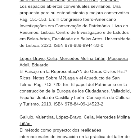
Los espacios abiertos conventuales sevillanos. Una
propuesta para su entendimiento y mejora conservativa.
Pag. 151-153.
En: lll Congresso Ibero-Americano
Investigações em Conservação do Património. Livro do
Resumos
. Lisboa. Centro de Investigação e de Estudos
em Belas-Artes, Faculdade de Belas Artes, Universidade
de Lisboa. 2020. ISBN 978-989-8944-32-0
López-Bravo, Celia, Mercedes Molina Liñán, Mosquera
Adell, Eduardo:
El Paisaje en la Representaci?N de Obras Civiles Hist?
Ricas: Notas Sobre M?Laga y el Acueducto de San
Telmo. Pag. 713-720.
En: El papel del Patrimonio en la
construcción de la Europa de los Ciudadanos
. Valladolid,
España. Junta de Castilla y León. Consejería de Cultura
y Turismo. 2019. ISBN 978-84-09-14523-2
Galiulo, Valentina, López-Bravo, Celia, Mercedes Molina
Liñán:
El método como proyecto: dos realidades
internacionales de innovación en la práctica del taller de