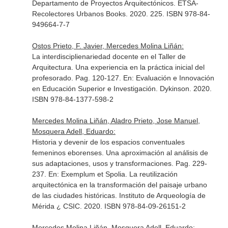
Departamento de Proyectos Arquitectónicos. ETSA-
Recolectores Urbanos Books. 2020. 225. ISBN 978-84-
949664-7-7
Ostos Prieto, F. Javier, Mercedes Molina Liñán:
La interdisciplienariedad docente en el Taller de
Arquitectura. Una experiencia en la práctica inicial del
profesorado. Pag. 120-127.
En: Evaluación e Innovación
en Educación Superior e Investigación
. Dykinson. 2020.
ISBN 978-84-1377-598-2
Mercedes Molina Liñán, Aladro Prieto, Jose Manuel,
Mosquera Adell, Eduardo:
Historia y devenir de los espacios conventuales
femeninos eborenses. Una aproximación al análisis de
sus adaptaciones, usos y transformaciones. Pag. 229-
237.
En: Exemplum et Spolia. La reutilización
arquitectónica en la transformación del paisaje urbano
de las ciudades históricas
. Instituto de Arqueología de
Mérida ¿ CSIC. 2020. ISBN 978-84-09-26151-2
Mercedes Molina Liñán, Mosquera Adell, Eduardo: