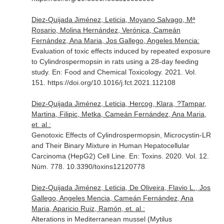
Diez-Quijada Jiménez, Leticia, Moyano Salvago, Mª
Rosario, Molina Hernández, Verónica, Cameán
Fernández, Ana Maria, Jos Gallego, Angeles Mencia:
Evaluation of toxic effects induced by repeated exposure
to Cylindrospermopsin in rats using a 28-day feeding
study.
En: Food and Chemical Toxicology
. 2021. Vol.
151. https://doi.org/10.1016/j.fct.2021.112108
Diez-Quijada Jiménez, Leticia, Hercog, Klara, ?Tampar,
Martina, Filipic, Metka, Cameán Fernández, Ana Maria,
et. al.:
Genotoxic Effects of Cylindrospermopsin, Microcystin-LR
and Their Binary Mixture in Human Hepatocellular
Carcinoma (HepG2) Cell Line.
En: Toxins
. 2020. Vol. 12.
Núm. 778. 10.3390/toxins12120778
Diez-Quijada Jiménez, Leticia, De Oliveira, Flavio L., Jos
Gallego, Angeles Mencia, Cameán Fernández, Ana
Maria, Aparicio Ruiz, Ramón, et. al.:
Alterations in Mediterranean mussel (Mytilus