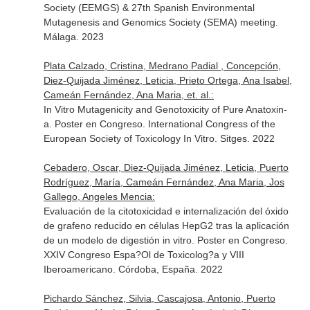
Society (EEMGS) & 27th Spanish Environmental
Mutagenesis and Genomics Society (SEMA) meeting.
Málaga. 2023
Plata Calzado, Cristina, Medrano Padial , Concepción,
Diez-Quijada Jiménez, Leticia, Prieto Ortega, Ana Isabel,
Cameán Fernández, Ana Maria, et. al.:
In Vitro Mutagenicity and Genotoxicity of Pure Anatoxin-
a. Poster en Congreso. International Congress of the
European Society of Toxicology In Vitro. Sitges. 2022
Cebadero, Oscar, Diez-Quijada Jiménez, Leticia, Puerto
Rodríguez, María, Cameán Fernández, Ana Maria, Jos
Gallego, Angeles Mencia:
Evaluación de la citotoxicidad e internalización del óxido
de grafeno reducido en células HepG2 tras la aplicación
de un modelo de digestión in vitro. Poster en Congreso.
XXIV Congreso Espa?Ol de Toxicolog?a y VIII
Iberoamericano. Córdoba, España. 2022
Pichardo Sánchez, Silvia, Cascajosa, Antonio, Puerto