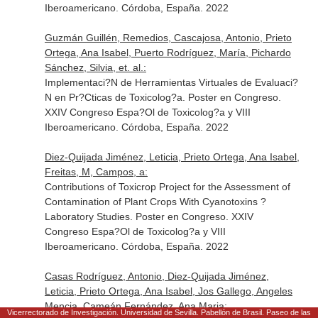
Iberoamericano. Córdoba, España. 2022
Guzmán Guillén, Remedios, Cascajosa, Antonio, Prieto
Ortega, Ana Isabel, Puerto Rodríguez, María, Pichardo
Sánchez, Silvia, et. al.:
Implementaci?N de Herramientas Virtuales de Evaluaci?
N en Pr?Cticas de Toxicolog?a. Poster en Congreso.
XXIV Congreso Espa?Ol de Toxicolog?a y VIII
Iberoamericano. Córdoba, España. 2022
Diez-Quijada Jiménez, Leticia, Prieto Ortega, Ana Isabel,
Freitas, M, Campos, a:
Contributions of Toxicrop Project for the Assessment of
Contamination of Plant Crops With Cyanotoxins ?
Laboratory Studies. Poster en Congreso. XXIV
Congreso Espa?Ol de Toxicolog?a y VIII
Iberoamericano. Córdoba, España. 2022
Casas Rodríguez, Antonio, Diez-Quijada Jiménez,
Leticia, Prieto Ortega, Ana Isabel, Jos Gallego, Angeles
Mencia, Cameán Fernández, Ana Maria:
Vicerrectorado de Investigación. Universidad de Sevilla. Pabellón de Brasil. Paseo de las