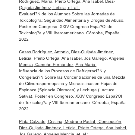
Rodríguez, María, Prieto Ortega, Ana Isabel, Diez-
Quijada Jiménez, Leticia, et. al.:
Evaluaci?N de los Alumnos Sobre las Jornadas de
Toxicolog?a: Seguridad Alimentaria y Drogas de Abuso.
Poster en Congreso. XXIV Congreso Espa?Ol de
Toxicolog?a y VIII Iberoamericano. Córdoba, España.
2022
Casas Rodríguez, Antonio, Diez-Quijada Jiménez,
Leticia, Prieto Ortega, Ana Isabel, Jos Gallego, Angeles
Mencia, Cameán Fernández, Ana Maria:
Influencia de los Procesos de Refrigeraci?N y
Congelaci?N Sobre las Concentraciones de una Mezcla
de Cilindrospermopsina y Microcistinas en Hojas de
Espinaca (Spinacia Oleracea) y Lechuga (Lactuca
Sativa). Poster en Congreso. XXIV Congreso Espa?Ol
de Toxicolog?a y VIII Iberoamericano. Córdoba, España.
2022
Plata Calzado, Cristina, Medrano Padial , Concepción,
Diez-Quijada Jiménez, Leticia, Prieto Ortega, Ana Isabel,
Jos Gallego, Angeles Mencia, et. al.: