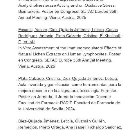
Acetylcholinesterase Activity and on Oxidative Stress
Biomarkers. Poster en Congreso. SETAC Europe 35th
Annual Meeting. Viena, Austria. 2025
Essadki, Yasser, Diez-Quijada Jiménez, Leticia, Casas
Rodríguez, Antonio, Plata Calzado, Cristina, El Khalloufi,,
F., et. al.:
In Vitro Assessment of the Immunomodulatory Effects of
Natural Lichen Extracts on Human Lymphocytes. Poster
en Congreso. SETAC Europe 35th Annual Meeting.
Viena, Austria. 2025
Plata Calzado, Cristina, Diez-Quijada Jiménez, Leticia:
Aula invertida y gamificación como herramientas para la
mejora docente en la asignatura Toxicología Forense.
Poster en Jornada. II Jornada Innovación Docente
Facultad de Farmacia-RADIF. Facultad de Farmacia de
la Universidad de Sevilla. 2024
Diez-Quijada Jiménez, Leticia, Guzmán Guillén,
Remedios, Prieto Ortega, Ana Isabel, Pichardo Sánchez,