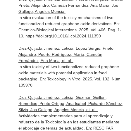
Prieto, Alejandro, Cameán Fernández, Ana Maria, Jos
Gallego, Angeles Mencia:
In vitro evaluation of the toxicity mechanisms of two
functionalized reduced graphene oxide derivatives.
En:
Chemico-Biological Interactions
. 2025. Vol. 406. Pag. 1-
10. https://doi.org/10.1016/j.cbi.2024.111359
Diez-Quijada Jiménez, Leticia, Lopez Sergio, Prieto,
Alejandro, Puerto Rodríguez, María, Cameán
Fernández, Ana Maria, et. al.:
In vitro toxicity of two functionalized reduced graphene
oxide materials with potential application in food
packaging.
En: Toxicology in Vitro
. 2025. Vol. 102. Núm.
105970
Diez-Quijada Jiménez, Leticia, Guzmán Guillén,
Remedios, Prieto Ortega, Ana Isabel, Pichardo Sánchez,
Silvia, Jos Gallego, Angeles Mencia, et. al.:
Actividades complementarias para el aprendizaje y
refuerzo de la Toxicología en los estudiantes mediante
el abordaje de temas de actualidad.
En: RESCIFAR: