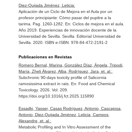
Diez-Quijada Jiménez, Leticia:
Aplicación de un Ciclo de Mejora en el Aula por un
profesor principiante: Cómo pasar del pupitre a la
tarima. Pag. 1260-1282.
En: Ciclos de mejora en el aula.
Año 2019. Experiencias de innovación docente de la
Universidad de Sevilla
. Sevilla. Editorial Universidad de
Sevilla. 2020. ISBN e-ISBN: 978-84-472-2191-2
Publicaciones en Revistas
Romero Bernal, Marina, González Díaz, Ángela, Tripodi,
María, Zheli Álvarez, Alba, Rodríguez, Jara, et. al.:
Subchronic 90-days toxicity profile of Salicornia
ramosissima extract in rats.
En: Food and Chemical
Toxicology
. 2026. Vol. 209.
https://doi.org/10.1016/j.fct.2025.115890
Essadki, Yasser, Casas Rodríguez, Antonio, Cascajosa,
Antonio, Diez-Quijada Jiménez, Leticia, Campos,
Alexandre, et. al.:
Metabolic Profiling and In Vitro Assessment of the