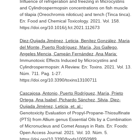
Influence of refrigeration and freezing in Microcystins
and Cylindrospermopsin concentrations on fish muscle
of tilapia (Oreochromis niloticus) and tench (Tinca tinca).
En: Food and Chemical Toxicology
. 2021. Vol. 158.
https://doi.org/10.1016/j.fct.2021.112673
Diez-Quijada Jiménez, Leticia, Benítez González, Maria
del Monte, Puerto Rodríguez, María, Jos Gallego,
Angeles Mencia, Cameán Fernández, Ana Maria:
Immunotoxic Effects Induced by Microcystins and
Cylindrospermopsin: A Review.
En: Toxins
. 2021. Vol. 13.
Núm. 711. Pag. 1-27.
https://doi.org/10.3390/toxins13100711
Cascajosa, Antonio, Puerto Rodríguez, María, Prieto
Ortega, Ana Isabel, Pichardo Sánchez, Silvia, Diez-
Quijada Jiménez, Leticia, et. al.:
Genotoxicity Evaluation of Propyl-Propane-Thiosulfinate
(PTS) from Allium genus Essential Oils by a Combination
of Micronucleus and Comet Assays in Rats.
En: Foods:
Open Access Journal
. 2021. Vol. 10. Núm. 5.
https://doi.org/10.3390/foods10050989