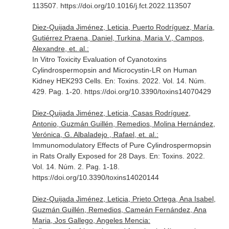
113507. https://doi.org/10.1016/j.fct.2022.113507
Diez-Quijada Jiménez, Leticia, Puerto Rodríguez, María,
Gutiérrez Praena, Daniel, Turkina, Maria V., Campos,
Alexandre, et. al.:
In Vitro Toxicity Evaluation of Cyanotoxins
Cylindrospermopsin and Microcystin-LR on Human
Kidney HEK293 Cells.
En: Toxins
. 2022. Vol. 14. Núm.
429. Pag. 1-20. https://doi.org/10.3390/toxins14070429
Diez-Quijada Jiménez, Leticia, Casas Rodríguez,
Antonio, Guzmán Guillén, Remedios, Molina Hernández,
Verónica, G. Albaladejo , Rafael, et. al.:
Immunomodulatory Effects of Pure Cylindrospermopsin
in Rats Orally Exposed for 28 Days.
En: Toxins
. 2022.
Vol. 14. Núm. 2. Pag. 1-18.
https://doi.org/10.3390/toxins14020144
Diez-Quijada Jiménez, Leticia, Prieto Ortega, Ana Isabel,
Guzmán Guillén, Remedios, Cameán Fernández, Ana
Maria, Jos Gallego, Angeles Mencia: