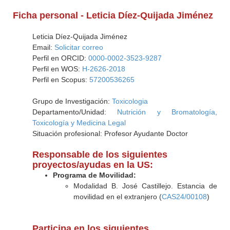
Ficha personal - Leticia Díez-Quijada Jiménez
Leticia Díez-Quijada Jiménez
Email:
Solicitar correo
Perfil en ORCID:
0000-0002-3523-9287
Perfil en WOS:
H-2626-2018
Perfil en Scopus:
57200536265
Grupo de Investigación:
Toxicologia
Departamento/Unidad:
Nutrición y Bromatología,
Toxicología y Medicina Legal
Situación profesional: Profesor Ayudante Doctor
Responsable de los siguientes
proyectos/ayudas en la US:
Programa de Movilidad:
Modalidad B. José Castillejo. Estancia de
movilidad en el extranjero (
CAS24/00108
)
Participa en los siguientes