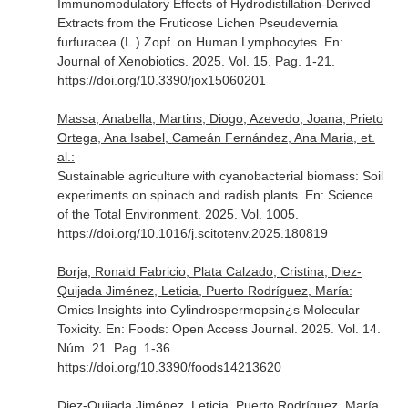
Immunomodulatory Effects of Hydrodistillation-Derived
Extracts from the Fruticose Lichen Pseudevernia
furfuracea (L.) Zopf. on Human Lymphocytes.
En:
Journal of Xenobiotics
. 2025. Vol. 15. Pag. 1-21.
https://doi.org/10.3390/jox15060201
Massa, Anabella, Martins, Diogo, Azevedo, Joana, Prieto
Ortega, Ana Isabel, Cameán Fernández, Ana Maria, et.
al.:
Sustainable agriculture with cyanobacterial biomass: Soil
experiments on spinach and radish plants.
En: Science
of the Total Environment
. 2025. Vol. 1005.
https://doi.org/10.1016/j.scitotenv.2025.180819
Borja, Ronald Fabricio, Plata Calzado, Cristina, Diez-
Quijada Jiménez, Leticia, Puerto Rodríguez, María:
Omics Insights into Cylindrospermopsin¿s Molecular
Toxicity.
En: Foods: Open Access Journal
. 2025. Vol. 14.
Núm. 21. Pag. 1-36.
https://doi.org/10.3390/foods14213620
Diez-Quijada Jiménez, Leticia, Puerto Rodríguez, María,