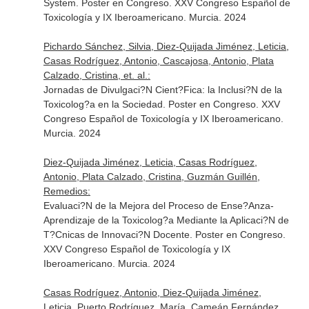
System. Poster en Congreso. XXV Congreso Español de
Toxicología y IX Iberoamericano. Murcia. 2024
Pichardo Sánchez, Silvia, Diez-Quijada Jiménez, Leticia,
Casas Rodríguez, Antonio, Cascajosa, Antonio, Plata
Calzado, Cristina, et. al.:
Jornadas de Divulgaci?N Cient?Fica: la Inclusi?N de la
Toxicolog?a en la Sociedad. Poster en Congreso. XXV
Congreso Español de Toxicología y IX Iberoamericano.
Murcia. 2024
Diez-Quijada Jiménez, Leticia, Casas Rodríguez,
Antonio, Plata Calzado, Cristina, Guzmán Guillén,
Remedios:
Evaluaci?N de la Mejora del Proceso de Ense?Anza-
Aprendizaje de la Toxicolog?a Mediante la Aplicaci?N de
T?Cnicas de Innovaci?N Docente. Poster en Congreso.
XXV Congreso Español de Toxicología y IX
Iberoamericano. Murcia. 2024
Casas Rodríguez, Antonio, Diez-Quijada Jiménez,
Leticia, Puerto Rodríguez, María, Cameán Fernández,