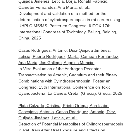
Quijada Jiménez, Leticia, Borja, Ronald Fabricio,
Cameán Fernández, Ana Maria, et. al.:
Development and validation of a method for the
determination of cylindrospermopsin in rat serum using
UHPLC-MS/MS. Poster en Congreso. lUTOX 17th
International Congress of Toxicology. Beijing, Beiging,
China. 2025
Casas Rodríguez, Antonio, Diez-Quijada Jiménez,
Leticia, Puerto Rodríguez, María, Cameán Fernández,
Ana Maria, Jos Gallego, Angeles Mencia:
In Vitro Evaluation of the Androgen Receptor
Transactivation by Arsenic, Cadmium and their Binary
Combinations with Cylindrospermopsin. Poster en
Congreso. 13th International Conference on Toxic
Cyanobacteria. La Canea, Creta. (Grecia), Grecia. 2025
Plata Calzado, Cristina, Prieto Ortega, Ana Isabel,
Cascajosa, Antonio, Casas Rodríguez, Antonio, Diez-
Quijada Jiménez, Leticia, et. al.:
Detection of Potential Metabolites of Cylindrospermopsin
in Rat Brain After Oral Exposure and Effects on