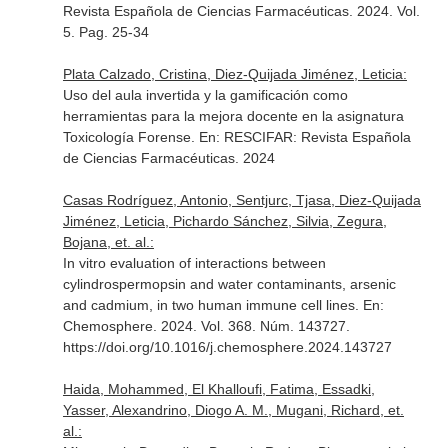
Revista Española de Ciencias Farmacéuticas
. 2024. Vol.
5. Pag. 25-34
Plata Calzado, Cristina, Diez-Quijada Jiménez, Leticia:
Uso del aula invertida y la gamificación como
herramientas para la mejora docente en la asignatura
Toxicología Forense.
En: RESCIFAR: Revista Española
de Ciencias Farmacéuticas
. 2024
Casas Rodríguez, Antonio, Sentjurc, Tjasa, Diez-Quijada
Jiménez, Leticia, Pichardo Sánchez, Silvia, Zegura,
Bojana, et. al.:
In vitro evaluation of interactions between
cylindrospermopsin and water contaminants, arsenic
and cadmium, in two human immune cell lines.
En:
Chemosphere
. 2024. Vol. 368. Núm. 143727.
https://doi.org/10.1016/j.chemosphere.2024.143727
Haida, Mohammed, El Khalloufi, Fatima, Essadki,
Yasser, Alexandrino, Diogo A. M., Mugani, Richard, et.
al.: