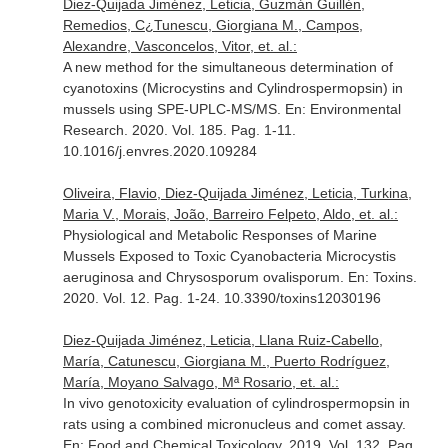
Diez-Quijada Jiménez, Leticia, Guzmán Guillén,
Remedios, C¿Tunescu, Giorgiana M., Campos,
Alexandre, Vasconcelos, Vitor, et. al.:
A new method for the simultaneous determination of
cyanotoxins (Microcystins and Cylindrospermopsin) in
mussels using SPE-UPLC-MS/MS.
En: Environmental
Research
. 2020. Vol. 185. Pag. 1-11.
10.1016/j.envres.2020.109284
Oliveira, Flavio, Diez-Quijada Jiménez, Leticia, Turkina,
Maria V., Morais, João, Barreiro Felpeto, Aldo, et. al.:
Physiological and Metabolic Responses of Marine
Mussels Exposed to Toxic Cyanobacteria Microcystis
aeruginosa and Chrysosporum ovalisporum.
En: Toxins
.
2020. Vol. 12. Pag. 1-24. 10.3390/toxins12030196
Diez-Quijada Jiménez, Leticia, Llana Ruiz-Cabello,
María, Catunescu, Giorgiana M., Puerto Rodríguez,
María, Moyano Salvago, Mª Rosario, et. al.:
In vivo genotoxicity evaluation of cylindrospermopsin in
rats using a combined micronucleus and comet assay.
En: Food and Chemical Toxicology
. 2019. Vol. 132. Pag.