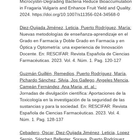
Microcystin-Degrading Bacteria Reduce Bioaccumulation
in Fragaria Vulgaris and Enhance Fruit Yield and Quality.
2024. https://doi.org/10.1007/s11356-024-34568-0
Diez-Quijada Jiménez, Leticia, Puerto Rodríguez, María:
Nuevas metodologías de enseñanza-aprendizaje en el
Grado en Farmacia y Doble Grado en Farmacia y en
Óptica y Optometría: una experiencia de Innovación
Docente.
En: RESCIFAR: Revista Española de Ciencias
Farmacéuticas
. 2023. Vol. 4. Núm. 1. Pag. 120-127
Guzmán Guillén, Remedios, Puerto Rodríguez, María,
Pichardo Sánchez, Silvia, Jos Gallego, Angeles Mencia,
Cameán Fernández, Ana Maria, et. al.:
Jornadas de divulgación científica: Aportaciones de la
Toxicología en la investigación de la seguridad de las
sustancias y para la sociedad.
En: RESCIFAR: Revista
Española de Ciencias Farmacéuticas
. 2023. Vol. 4.
Núm. 1. Pag. 128-137
Cebadero, Oscar, Diez-Quijada Jiménez, Leticia, Lopez
Sergio, Sánchez Ballester, Soraya, Puerto Rodríguez,