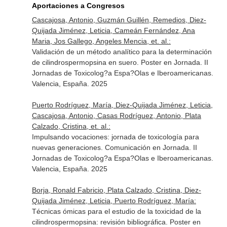
Aportaciones a Congresos
Cascajosa, Antonio, Guzmán Guillén, Remedios, Diez-
Quijada Jiménez, Leticia, Cameán Fernández, Ana
Maria, Jos Gallego, Angeles Mencia, et. al.:
Validación de un método analítico para la determinación
de cilindrospermopsina en suero. Poster en Jornada. II
Jornadas de Toxicolog?a Espa?Olas e Iberoamericanas.
Valencia, España. 2025
Puerto Rodríguez, María, Diez-Quijada Jiménez, Leticia,
Cascajosa, Antonio, Casas Rodríguez, Antonio, Plata
Calzado, Cristina, et. al.:
Impulsando vocaciones: jornada de toxicología para
nuevas generaciones. Comunicación en Jornada. II
Jornadas de Toxicolog?a Espa?Olas e Iberoamericanas.
Valencia, España. 2025
Borja, Ronald Fabricio, Plata Calzado, Cristina, Diez-
Quijada Jiménez, Leticia, Puerto Rodríguez, María:
Técnicas ómicas para el estudio de la toxicidad de la
cilindrospermopsina: revisión bibliográfica. Poster en