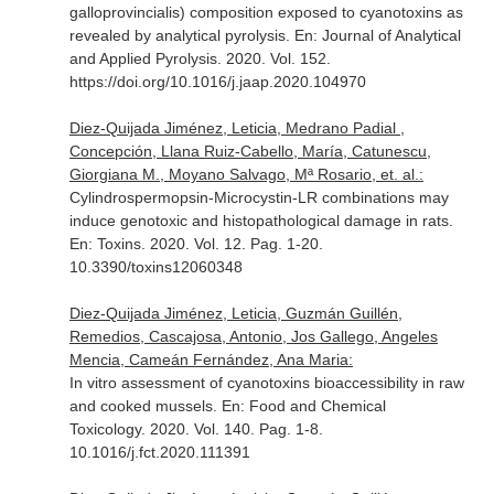
galloprovincialis) composition exposed to cyanotoxins as
revealed by analytical pyrolysis.
En: Journal of Analytical
and Applied Pyrolysis
. 2020. Vol. 152.
https://doi.org/10.1016/j.jaap.2020.104970
Diez-Quijada Jiménez, Leticia, Medrano Padial ,
Concepción, Llana Ruiz-Cabello, María, Catunescu,
Giorgiana M., Moyano Salvago, Mª Rosario, et. al.:
Cylindrospermopsin-Microcystin-LR combinations may
induce genotoxic and histopathological damage in rats.
En: Toxins
. 2020. Vol. 12. Pag. 1-20.
10.3390/toxins12060348
Diez-Quijada Jiménez, Leticia, Guzmán Guillén,
Remedios, Cascajosa, Antonio, Jos Gallego, Angeles
Mencia, Cameán Fernández, Ana Maria:
In vitro assessment of cyanotoxins bioaccessibility in raw
and cooked mussels.
En: Food and Chemical
Toxicology
. 2020. Vol. 140. Pag. 1-8.
10.1016/j.fct.2020.111391