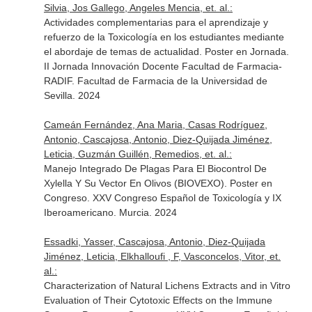
Silvia, Jos Gallego, Angeles Mencia, et. al.:
Actividades complementarias para el aprendizaje y
refuerzo de la Toxicología en los estudiantes mediante
el abordaje de temas de actualidad. Poster en Jornada.
II Jornada Innovación Docente Facultad de Farmacia-
RADIF. Facultad de Farmacia de la Universidad de
Sevilla. 2024
Cameán Fernández, Ana Maria, Casas Rodríguez,
Antonio, Cascajosa, Antonio, Diez-Quijada Jiménez,
Leticia, Guzmán Guillén, Remedios, et. al.:
Manejo Integrado De Plagas Para El Biocontrol De
Xylella Y Su Vector En Olivos (BIOVEXO). Poster en
Congreso. XXV Congreso Español de Toxicología y IX
Iberoamericano. Murcia. 2024
Essadki, Yasser, Cascajosa, Antonio, Diez-Quijada
Jiménez, Leticia, Elkhalloufi , F, Vasconcelos, Vitor, et.
al.:
Characterization of Natural Lichens Extracts and in Vitro
Evaluation of Their Cytotoxic Effects on the Immune