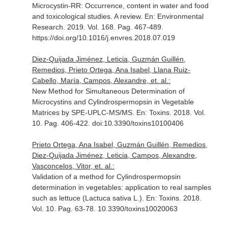
Microcystin-RR: Occurrence, content in water and food
and toxicological studies. A review.
En: Environmental
Research
. 2019. Vol. 168. Pag. 467-489.
https://doi.org/10.1016/j.envres.2018.07.019
Diez-Quijada Jiménez, Leticia, Guzmán Guillén,
Remedios, Prieto Ortega, Ana Isabel, Llana Ruiz-
Cabello, María, Campos, Alexandre, et. al.:
New Method for Simultaneous Determination of
Microcystins and Cylindrospermopsin in Vegetable
Matrices by SPE-UPLC-MS/MS.
En: Toxins
. 2018. Vol.
10. Pag. 406-422. doi:10.3390/toxins10100406
Prieto Ortega, Ana Isabel, Guzmán Guillén, Remedios,
Diez-Quijada Jiménez, Leticia, Campos, Alexandre,
Vasconcelos, Vitor, et. al.:
Validation of a method for Cylindrospermopsin
determination in vegetables: application to real samples
such as lettuce (Lactuca sativa L.).
En: Toxins
. 2018.
Vol. 10. Pag. 63-78. 10.3390/toxins10020063