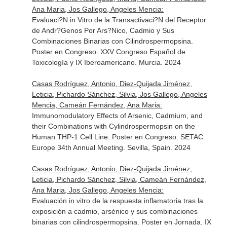
Ana Maria, Jos Gallego, Angeles Mencia:
Evaluaci?N in Vitro de la Transactivaci?N del Receptor
de Andr?Genos Por Ars?Nico, Cadmio y Sus
Combinaciones Binarias con Cilindrospermopsina.
Poster en Congreso. XXV Congreso Español de
Toxicología y IX Iberoamericano. Murcia. 2024
Casas Rodríguez, Antonio, Diez-Quijada Jiménez,
Leticia, Pichardo Sánchez, Silvia, Jos Gallego, Angeles
Mencia, Cameán Fernández, Ana Maria:
Immunomodulatory Effects of Arsenic, Cadmium, and
their Combinations with Cylindrospermopsin on the
Human THP-1 Cell Line. Poster en Congreso. SETAC
Europe 34th Annual Meeting. Sevilla, Spain. 2024
Casas Rodríguez, Antonio, Diez-Quijada Jiménez,
Leticia, Pichardo Sánchez, Silvia, Cameán Fernández,
Ana Maria, Jos Gallego, Angeles Mencia:
Evaluación in vitro de la respuesta inflamatoria tras la
exposición a cadmio, arsénico y sus combinaciones
binarias con cilindrospermopsina. Poster en Jornada. IX