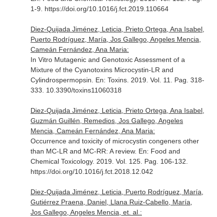
1-9. https://doi.org/10.1016/j.fct.2019.110664
Diez-Quijada Jiménez, Leticia, Prieto Ortega, Ana Isabel,
Puerto Rodríguez, María, Jos Gallego, Angeles Mencia,
Cameán Fernández, Ana Maria:
In Vitro Mutagenic and Genotoxic Assessment of a
Mixture of the Cyanotoxins Microcystin-LR and
Cylindrospermopsin.
En: Toxins
. 2019. Vol. 11. Pag. 318-
333. 10.3390/toxins11060318
Diez-Quijada Jiménez, Leticia, Prieto Ortega, Ana Isabel,
Guzmán Guillén, Remedios, Jos Gallego, Angeles
Mencia, Cameán Fernández, Ana Maria:
Occurrence and toxicity of microcystin congeners other
than MC-LR and MC-RR: A review.
En: Food and
Chemical Toxicology
. 2019. Vol. 125. Pag. 106-132.
https://doi.org/10.1016/j.fct.2018.12.042
Diez-Quijada Jiménez, Leticia, Puerto Rodríguez, María,
Gutiérrez Praena, Daniel, Llana Ruiz-Cabello, María,
Jos Gallego, Angeles Mencia, et. al.: