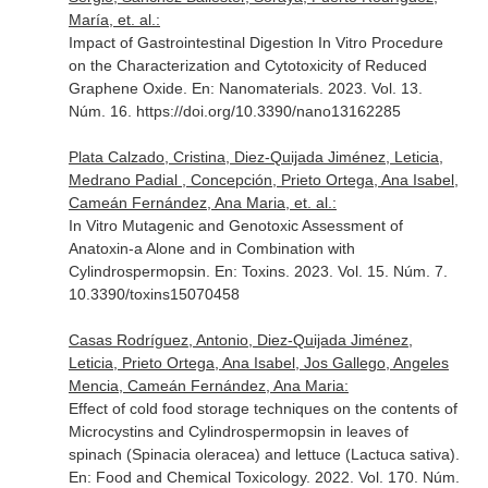
María, et. al.:
Impact of Gastrointestinal Digestion In Vitro Procedure
on the Characterization and Cytotoxicity of Reduced
Graphene Oxide.
En: Nanomaterials
. 2023. Vol. 13.
Núm. 16. https://doi.org/10.3390/nano13162285
Plata Calzado, Cristina, Diez-Quijada Jiménez, Leticia,
Medrano Padial , Concepción, Prieto Ortega, Ana Isabel,
Cameán Fernández, Ana Maria, et. al.:
In Vitro Mutagenic and Genotoxic Assessment of
Anatoxin-a Alone and in Combination with
Cylindrospermopsin.
En: Toxins
. 2023. Vol. 15. Núm. 7.
10.3390/toxins15070458
Casas Rodríguez, Antonio, Diez-Quijada Jiménez,
Leticia, Prieto Ortega, Ana Isabel, Jos Gallego, Angeles
Mencia, Cameán Fernández, Ana Maria:
Effect of cold food storage techniques on the contents of
Microcystins and Cylindrospermopsin in leaves of
spinach (Spinacia oleracea) and lettuce (Lactuca sativa).
En: Food and Chemical Toxicology
. 2022. Vol. 170. Núm.