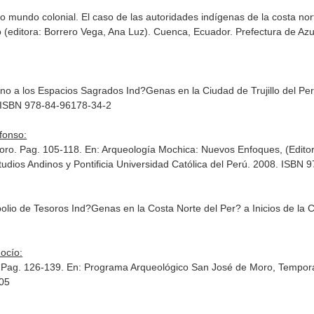
o mundo colonial. El caso de las autoridades indígenas de la costa nor
 (editora: Borrero Vega, Ana Luz)
. Cuenca, Ecuador. Prefectura de Az
no a los Espacios Sagrados Ind?Genas en la Ciudad de Trujillo del Per
. ISBN 978-84-96178-34-2
fonso:
oro. Pag. 105-118.
En: Arqueología Mochica: Nuevos Enfoques, (Editores
studios Andinos y Pontificia Universidad Católica del Perú. 2008. ISB
lio de Tesoros Ind?Genas en la Costa Norte del Per? a Inicios de la 
Rocío:
 Pag. 126-139.
En: Programa Arqueológico San José de Moro, Temporada
005