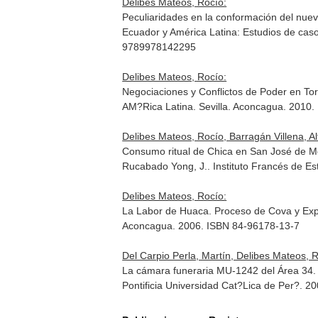
Delibes Mateos, Rocío:
Peculiaridades en la conformación del nuev
Ecuador y América Latina: Estudios de caso
9789978142295
Delibes Mateos, Rocío:
Negociaciones y Conflictos de Poder en Tor
AM?Rica Latina
. Sevilla. Aconcagua. 2010
Delibes Mateos, Rocío, Barragán Villena, Al
Consumo ritual de Chica en San José de M
Rucabado Yong, J.
. Instituto Francés de E
Delibes Mateos, Rocío:
La Labor de Huaca. Proceso de Cova y Expo
Aconcagua. 2006. ISBN 84-96178-13-7
Del Carpio Perla, Martín, Delibes Mateos, 
La cámara funeraria MU-1242 del Área 34.
Pontificia Universidad Cat?Lica de Per?. 2