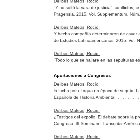
Delibes Mateos, Rocío:
"Y no soltó la vara de justicia": conflictos
Pragensia
. 2015. Vol. Supplementum. Núm.
Delibes Mateos, Rocío:
Y hecha compañía determinaron de cava
de Estudios Latinoamericanos
. 2015. Vol.
Delibes Mateos, Rocío:
"Todo lo que se hallare en las sepulturas e
Aportaciones a Congresos
Delibes Mateos, Rocío:
la lucha por el agua en época de sequía. L
Española de Historia Ambiental. , , , , , , , , , , , , 
Delibes Mateos, Rocío:
¿Testigos del expolio. El debate sobre la p
Congreso. III Seminario Transcribir América:
Delibes Mateos, Rocío: