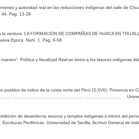
, crímenes y autoridad real en las reducciones indígenas del valle de C
 44. Pag. 13-26
r a la ventura: LA FORMACIÓN DE COMPAÑÍAS DE HUACA EN TRUJILL
 Nueva Epoca. Núm. 1. Pag. 6-58
s nuestro". Política y fiscalizad Real en torno a los tesoros indígenas 
os pueblos de indios de la costa norte del Perú (S.XVII). Ponencia en 
, , , , , , , , , , , , , , , , , , , , , , , , , , , , , , , , , , , , , , , , , , , , , , 
rohibición de desenterrar tesoros y templos indígenas a inicios del pe
 Escrituras Periféricas. Universidad de Sevilla; Archivo General de Ind