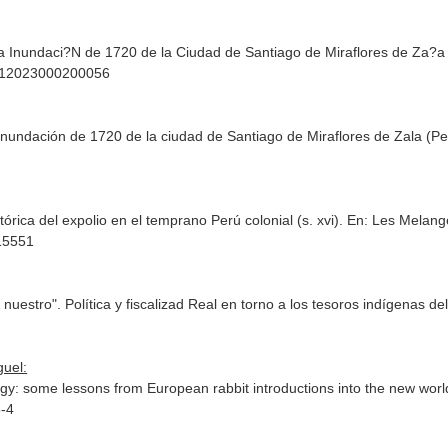
 Inundaci?N de 1720 de la Ciudad de Santiago de Miraflores de Za?a
6812023000200056
inundación de 1720 de la ciudad de Santiago de Miraflores de Zala (P
órica del expolio en el temprano Perú colonial (s. xvi).
En: Les Melang
.15551
s nuestro". Política y fiscalizad Real en torno a los tesoros indígenas
guel:
logy: some lessons from European rabbit introductions into the new worl
5-4