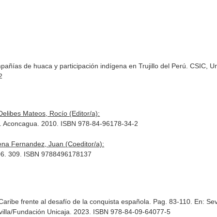
añías de huaca y participación indígena en Trujillo del Perú. CSIC, Uni
2
Delibes Mateos, Rocío (Editor/a):
la. Aconcagua. 2010. ISBN 978-84-96178-34-2
ena Fernandez, Juan (Coeditor/a):
006. 309. ISBN 9788496178137
Caribe frente al desafío de la conquista española. Pag. 83-110.
En: Sev
villa/Fundación Unicaja. 2023. ISBN 978-84-09-64077-5