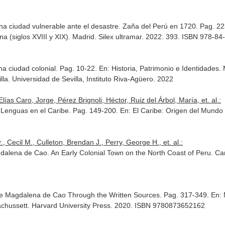
 Una ciudad vulnerable ante el desastre. Zaña del Perú en 1720. Pag. 2
a (siglos XVIII y XIX)
. Madrid. Silex ultramar. 2022. 393. ISBN 978-8
na ciudad colonial. Pag. 10-22.
En: Historia, Patrimonio e Identidades. 
illa. Universidad de Sevilla, Instituto Riva-Agüero. 2022
as Caro, Jorge, Pérez Brignoli, Héctor, Ruiz del Árbol, María, et. al.:
y Lenguas en el Caribe. Pag. 149-200.
En: El Caribe: Origen del Mund
., Cecil M., Culleton, Brendan J., Perry, George H., et. al.:
dalena de Cao. An Early Colonial Town on the North Coast of Peru
. Ca
 de Magdalena de Cao Through the Written Sources. Pag. 317-349.
En: 
chussett. Harvard University Press. 2020. ISBN 9780873652162