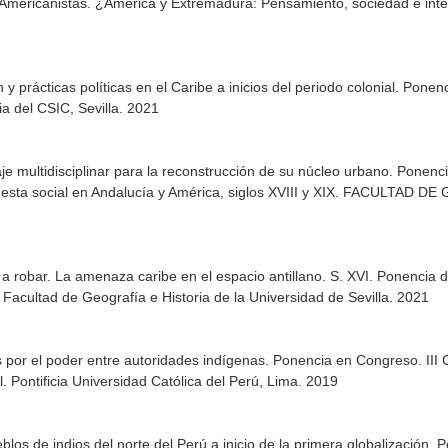
e Americanistas. ¿América y Extremadura: Pensamiento, sociedad e int
y prácticas políticas en el Caribe a inicios del periodo colonial. Pon
a del CSIC, Sevilla. 2021
e multidisciplinar para la reconstrucción de su núcleo urbano. Ponenc
esta social en Andalucía y América, siglos XVIII y XIX. FACULTAD D
a robar. La amenaza caribe en el espacio antillano. S. XVI. Ponencia 
Facultad de Geografía e Historia de la Universidad de Sevilla. 2021
 por el poder entre autoridades indígenas. Ponencia en Congreso. III 
. Pontificia Universidad Católica del Perú, Lima. 2019
los de indios del norte del Perú a inicio de la primera globalización.