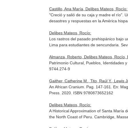
Castillo, Ana María, Delibes Mateos, Rocío:
"Creció y salió de su caja y madre el río".
desastres y respuestas en la América hispan
Delibes Mateos, Rocío:
Los rastros del pasado prehispánico bajo u
Lima para estudiantes de sencundaria
. Sev
Almanza, Roberto, Delibes Mateos, Rocío, Elí
Patrimonio Cultural, Pueblos, Identidades 
9744.274-9
Gaither, Catherine M., Tito, Raúl Y., Lewis Jr
An African Cranium. Pag. 147-161.
En: Mag
Press. 2020. ISBN 9780873652162
Delibes Mateos, Rocío:
A Historical Approximation of Santa María
the North Coast of Peru
. Cambridge, Massa