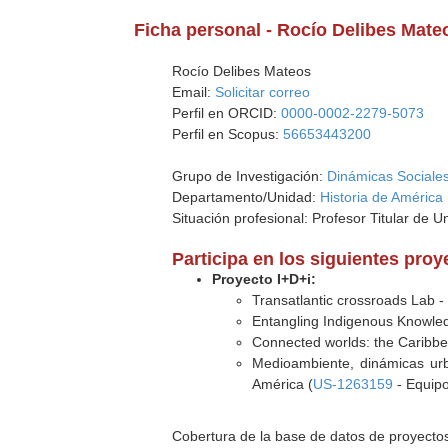
Ficha personal - Rocío Delibes Mate
Rocío Delibes Mateos
Email:
Solicitar correo
Perfil en ORCID:
0000-0002-2279-5073
Perfil en Scopus:
56653443200
Grupo de Investigación:
Dinámicas Sociales 
Departamento/Unidad:
Historia de América
Situación profesional: Profesor Titular de U
Participa en los siguientes pro
Proyecto I+D+i:
Transatlantic crossroads Lab -
Entangling Indigenous Knowled
Connected worlds: the Caribbe
Medioambiente, dinámicas urba
América (
US-1263159
- Equipo
Cobertura de la base de datos de proyecto