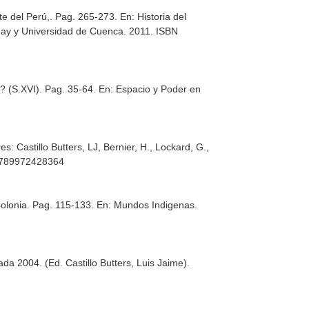
te del Perú,. Pag. 265-273.
En: Historia del
uay y Universidad de Cuenca. 2011. ISBN
? (S.XVI). Pag. 35-64.
En: Espacio y Poder en
: Castillo Butters, LJ, Bernier, H., Lockard, G.,
N 9789972428364
Colonia. Pag. 115-133.
En: Mundos Indigenas
.
 2004. (Ed. Castillo Butters, Luis Jaime)
.