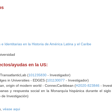
os
e Identitarias en la Historia de América Latina y el Caribe
niversidad
yectos/ayudas en la US:
 TransatlanticLab (
101235830
- Investigador)
ges in Universities - EDGES (
101130077
- Investigador)
an, origin of modern world - ConnecCaribbean (
H2020-823846
- Inves
nas y respuesta social en la Monarquía hispánica durante el siglo 
 de Investigación)
s,
véase aqui