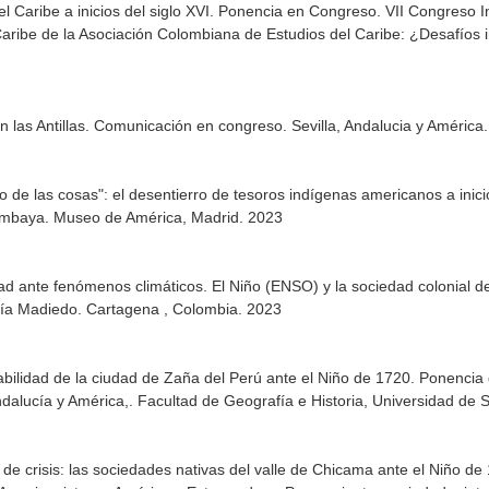
l Caribe a inicios del siglo XVI. Ponencia en Congreso. VII Congreso I
Caribe de la Asociación Colombiana de Estudios del Caribe: ¿Desafíos i
 las Antillas. Comunicación en congreso. Sevilla, Andalucia y América.
 de las cosas": el desentierro de tesoros indígenas americanos a inic
imbaya. Museo de América, Madrid. 2023
idad ante fenómenos climáticos. El Niño (ENSO) y la sociedad colonial d
ría Madiedo. Cartagena , Colombia. 2023
bilidad de la ciudad de Zaña del Perú ante el Niño de 1720. Ponencia
alucía y América,. Facultad de Geografía e Historia, Universidad de Se
e crisis: las sociedades nativas del valle de Chicama ante el Niño d