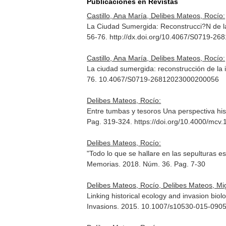
Publicaciones en Revistas
Castillo, Ana María, Delibes Mateos, Rocío:
La Ciudad Sumergida: Reconstrucci?N de la
56-76. http://dx.doi.org/10.4067/S0719-2
Castillo, Ana María, Delibes Mateos, Rocío:
La ciudad sumergida: reconstrucción de la 
76. 10.4067/S0719-26812023000200056
Delibes Mateos, Rocío:
Entre tumbas y tesoros Una perspectiva hist
Pag. 319-324. https://doi.org/10.4000/mcv
Delibes Mateos, Rocío:
"Todo lo que se hallare en las sepulturas e
Memorias
. 2018. Núm. 36. Pag. 7-30
Delibes Mateos, Rocío, Delibes Mateos, Mi
Linking historical ecology and invasion bio
Invasions
. 2015. 10.1007/s10530-015-090