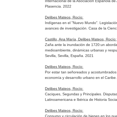
Internacional de la Asociación Española d
Plasencia. 2022
Delibes Mateos, Rocío:
Indígenas en el "Nuevo Mundo". Legislación 
avances de investigación. Casa de la Cienci
Castillo, Ana María, Delibes Mateos, Rocío:
Zaña ante la inundación de 1720:un abordaj
medioambiente, dinámicas urbanas y respu
Sevilla, Sevilla, España. 2021
Delibes Mateos, Rocío:
Por estar tan señoreados y acostumbrados 
economía y desarrollo urbano en el Caribe. 
Delibes Mateos, Rocío:
Caciques, Segundas y Principales. Disputas
Latinoamericana e Ibérica de Historia Social
Delibes Mateos, Rocío:
Consumo y circulación de bienes en los pueb