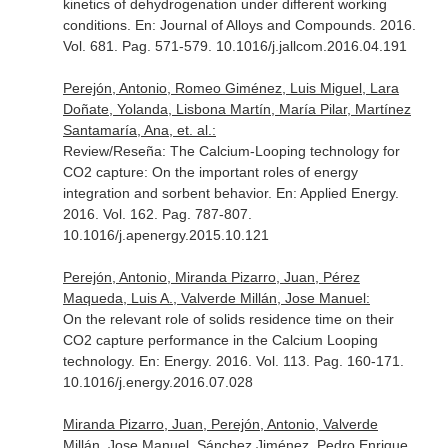
kinetics of dehydrogenation under different working
conditions.
En: Journal of Alloys and Compounds
. 2016.
Vol. 681. Pag. 571-579. 10.1016/j.jallcom.2016.04.191
Perejón, Antonio, Romeo Giménez, Luis Miguel, Lara
Doñate, Yolanda, Lisbona Martín, María Pilar, Martínez
Santamaría, Ana, et. al.:
Review/Reseña: The Calcium-Looping technology for
CO2 capture: On the important roles of energy
integration and sorbent behavior.
En: Applied Energy
.
2016. Vol. 162. Pag. 787-807.
10.1016/j.apenergy.2015.10.121
Perejón, Antonio, Miranda Pizarro, Juan, Pérez
Maqueda, Luis A., Valverde Millán, Jose Manuel:
On the relevant role of solids residence time on their
CO2 capture performance in the Calcium Looping
technology.
En: Energy
. 2016. Vol. 113. Pag. 160-171.
10.1016/j.energy.2016.07.028
Miranda Pizarro, Juan, Perejón, Antonio, Valverde
Millán, Jose Manuel, Sánchez Jiménez, Pedro Enrique,