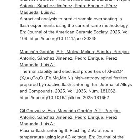
Antonio, Sánchez Jiménez, Pedro Enrique, Pérez
Maqueda, Luis A.:
A practical analysis to predict sample overheating in
flash experiments using the current ramp methodology.
En: Journal of the American Ceramic Society
. 2025. Vol.
108. https://doi.org/10.1111/jace.20248
Manchón Gordón, A.F., Molina Molina, Sandra, Perejón,
Antonio, Sánchez Jiménez, Pedro Enrique, Pérez
Maqueda, Luis A.:
Thermal stability and electrical properties of XFe2O4
(X¿=¿Co,Cu,Fe,Mg,Mn,Ni) high-entropy spinel ferrites
prepared by reactive flash sintering.
En: Journal of Alloys
and Compounds
. 2025. Vol. 1036. Núm. 181662.
https://doi.org/10.1016/j.jallcom.2025.181662
Gil Gonzalez, Eva, Manchón Gordón, A.F., Perejón,
Antonio, Sánchez Jiménez, Pedro Enrique, Pérez
Maqueda, Luis A.:
Plasma-flash sintering II: Flashing ZnO at room
temperature using low AC voltage.
En: Journal of the