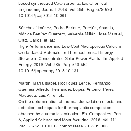
based synthesized CaO sorbents.
En: Chemical
Engineering Journal
. 2019. Vol. 358. Pag. 679-690.
10.1016/j.cej.2018.10.061
Sánchez Jiménez, Pedro Enrique, Perejón, Antonio,
Mónica Benítez Guerrero, Valverde Millán, Jose Manuel,
Ortiz, Carlos, et. al.:
High-Performance and Low-Cost Macroporous Calcium
Oxide Based Materials for Thermochemical Energy
Storage in Concentrated Solar Power Plants.
En: Applied
Energy
. 2019. Vol. 235. Pag. 543-552.
10.1016/j.apenergy.2018.10.131
Martín, María Isabel, Rodríguez Lence, Fernando,
Güemes, Alfredo, Fernández López, Antonio, Pérez
Maqueda, Luis A., et. al.:
On the determination of thermal degradation effects and
detection techniques for thermoplastic composites
obtained by automatic lamination.
En: Composites. Part
A, Applied Science and Manufacturing
. 2018. Vol. 111.
Pag. 23-32. 10.1016/j.compositesa.2018.05.006