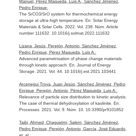
Manuel, Pérez Maqueda, Luis A., Sánchez Jiménez,
Pedro Enrique:
The SrCO3/SrO system for thermochemical energy
storage at ultra-high temperature.
En: Solar Energy
Materials & Solar Cells
. 2022. Vol. 238. Núm. Article
number 111632. 10.1016/j.solmat.2022.111632
Lizana, Jesús, Perejón, Antonio, Sánchez Jiménez,
Pedro Enrique, Pérez Maqueda, Luis A.:
Advanced parametrisation of phase change materials
through kinetic approach.
En: Journal of Energy
Storage
. 2021. Vol. 44. 10.1016/j.est.2021.103441
Arcenegui Troya, Juan Jesús, Sánchez Jiménez, Pedro
Enrique, Perejón, Antonio, Pérez Maqueda, Luis A.:
Relevance of particle size distribution to kinetic analysis:
The case of thermal dehydroxylation of kaolinite.
En:
Processes
. 2021. Vol. 9. Núm. 10. 10.3390/pr9101852
Taibi, Ahmed, Chaguetmi, Salem, Sánchez Jiménez,
Pedro Enrique, Perejón, Antonio, García, José Eduardo,
et. al.: