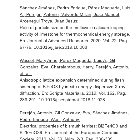
Sánchez Jiménez, Pedro Enrique, Pérez Maqueda, Luis
A., Perejón, Antonio, Valverde Millán, Jose Manuel,
Arcenegui Troya, Juan Jesús:
Role of particle size on the multicycle calcium looping
activity of limestone for thermochemical energy storage.
En: Journal of Advanced Research
. 2020. Vol. 22. Pag.
67-76. 10.1016/j.jare.2019.10.008
Wassel, Mary Anne, Pérez Maqueda, Luis A., Gil
Gonzalez, Eva, Charalambous, Harry, Perejón, Antonio,
et. al.:
Anisotropic lattice expansion determined during flash
sintering of BiFeO3 by in-situ energy-dispersive X-ray
diffraction.
En: Scripta Materialia
. 2019. Vol. 162. Pag.
286-291. 10.1016/j.scriptamat.2018.11.028
Perejón, Antonio, Gil Gonzalez, Eva, Sánchez Jiménez,
Pedro Enrique, West, Anthony:
Electrical properties of bismuth ferrites: Bi2Fe4O9 and
Bi25FeO39.
En: Journal of the European Ceramic
Society
. 2019. Vol. 39. Núm. 2-3. Pag. 330-339.