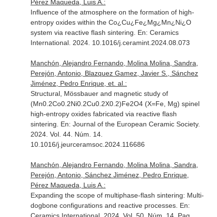
Pérez Maqueda, Luis A.:
Influence of the atmosphere on the formation of high-
entropy oxides within the Co¿Cu¿Fe¿Mg¿Mn¿Ni¿O
system via reactive flash sintering.
En: Ceramics
International
. 2024. 10.1016/j.ceramint.2024.08.073
Manchón, Alejandro Fernando, Molina Molina, Sandra,
Perejón, Antonio, Blazquez Gamez, Javier S., Sánchez
Jiménez, Pedro Enrique, et. al.:
Structural, Mössbauer and magnetic study of
(Mn0.2Co0.2Ni0.2Cu0.2X0.2)Fe2O4 (X=Fe, Mg) spinel
high-entropy oxides fabricated via reactive flash
sintering.
En: Journal of the European Ceramic Society
.
2024. Vol. 44. Núm. 14.
10.1016/j.jeurceramsoc.2024.116686
Manchón, Alejandro Fernando, Molina Molina, Sandra,
Perejón, Antonio, Sánchez Jiménez, Pedro Enrique,
Pérez Maqueda, Luis A.:
Expanding the scope of multiphase-flash sintering: Multi-
dogbone configurations and reactive processes.
En:
Ceramics International
. 2024. Vol. 50. Núm. 14. Pag.