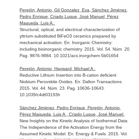
Perejón, Antonio, Gil Gonzalez, Eva, Sánchez Jiménez,
Pedro Enrique, Criado Luque, José Manuel, Pérez
Maqueda, Luis A.:
Structural, optical, and electrical characterization of
yttrium-substituted BiFeO3 ceramics prepared by
mechanical activation.
En: Inorganic Chemistry:
including bioinorganic chemistry
. 2015. Vol. 54. Núm. 20.
Pag. 9876-9884. 10.1021/acs.inorgchem.5b01654
Perejón, Antonio, Hayward, Michael A.:
Reductive Lithium Insertion into B-cation deficient
Niobium Perovskite Oxides.
En: Dalton Transactions
.
2015. Vol. 44. Núm. 23. Pag. 10636-10643.
10.1039/c4dt03193h
Sánchez Jiménez, Pedro Enrique, Perejón, Antonio,
Pérez Maqueda, Luis A., Criado Luque, José Manuel:
New Insights on the Kinetic Analysis of Isothermal Data:
The Independence of the Activation Energy from the
Assumed Kinetic Model.
En: Energy & Fuels
. 2015. Vol.