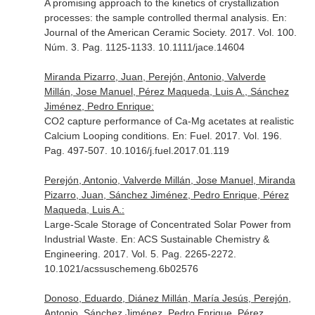
A promising approach to the kinetics of crystallization
processes: the sample controlled thermal analysis.
En:
Journal of the American Ceramic Society
. 2017. Vol. 100.
Núm. 3. Pag. 1125-1133. 10.1111/jace.14604
Miranda Pizarro, Juan, Perejón, Antonio, Valverde
Millán, Jose Manuel, Pérez Maqueda, Luis A., Sánchez
Jiménez, Pedro Enrique:
CO2 capture performance of Ca-Mg acetates at realistic
Calcium Looping conditions.
En: Fuel
. 2017. Vol. 196.
Pag. 497-507. 10.1016/j.fuel.2017.01.119
Perejón, Antonio, Valverde Millán, Jose Manuel, Miranda
Pizarro, Juan, Sánchez Jiménez, Pedro Enrique, Pérez
Maqueda, Luis A.:
Large-Scale Storage of Concentrated Solar Power from
Industrial Waste.
En: ACS Sustainable Chemistry &
Engineering
. 2017. Vol. 5. Pag. 2265-2272.
10.1021/acssuschemeng.6b02576
Donoso, Eduardo, Diánez Millán, María Jesús, Perejón,
Antonio, Sánchez Jiménez, Pedro Enrique, Pérez