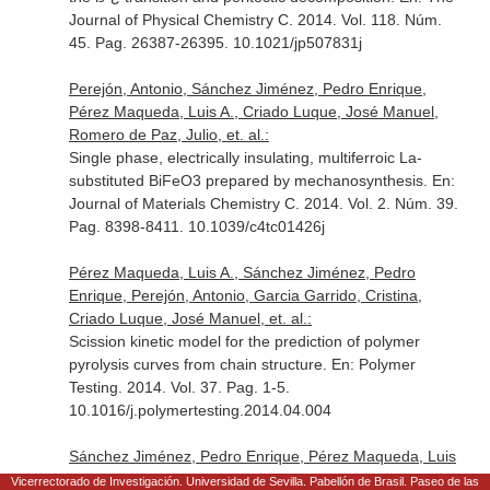
Journal of Physical Chemistry C
. 2014. Vol. 118. Núm.
45. Pag. 26387-26395. 10.1021/jp507831j
Perejón, Antonio, Sánchez Jiménez, Pedro Enrique,
Pérez Maqueda, Luis A., Criado Luque, José Manuel,
Romero de Paz, Julio, et. al.:
Single phase, electrically insulating, multiferroic La-
substituted BiFeO3 prepared by mechanosynthesis.
En:
Journal of Materials Chemistry C
. 2014. Vol. 2. Núm. 39.
Pag. 8398-8411. 10.1039/c4tc01426j
Pérez Maqueda, Luis A., Sánchez Jiménez, Pedro
Enrique, Perejón, Antonio, Garcia Garrido, Cristina,
Criado Luque, José Manuel, et. al.:
Scission kinetic model for the prediction of polymer
pyrolysis curves from chain structure.
En: Polymer
Testing
. 2014. Vol. 37. Pag. 1-5.
10.1016/j.polymertesting.2014.04.004
Sánchez Jiménez, Pedro Enrique, Pérez Maqueda, Luis
A., Perejón, Antonio, Criado Luque, José Manuel:
Vicerrectorado de Investigación. Universidad de Sevilla. Pabellón de Brasil. Paseo de las