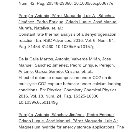
Núm. 42. Pag. 29348-29360. 10.1039/c6cp03677e
Perejón, Antonio, Pérez Maqueda, Luis A., Sánchez
Jiménez, Pedro Enrique, Criado Luque, José Manuel,
Murafa, Nataliya, et. al.:
Constant rate thermal analysis of a dehydrogenation
reaction.
En: RSC Advances
. 2016. Vol. 6. Núm. 84.
Pag. 81454-81460. 10.1039/c6ra10157g
De la Calle Martos, Antonio, Valverde Millán, Jose
Manuel, Sánchez Jiménez, Pedro Enrique, Perejón,
Antonio, Garcia Garrido, Cristina, et. al.:
Effect of dolomite decomposition under CO2 on its
multicycle CO2 capture behavior under calcium looping
conditions.
En: Physical Chemistry Chemical Physics
.
2016. Vol. 18. Núm. 24. Pag. 16325-16336.
10.1039/c6cp01149g
Perejón, Antonio, Sánchez Jiménez, Pedro Enrique,
Criado Luque, José Manuel, Pérez Maqueda, Luis A.:
Magnesium hydride for energy storage applications: The