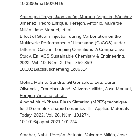
10.3390/ma15020416
Arcenegui Troya, Juan Jesús, Moreno, Virginia, Sánchez
Jiménez, Pedro Enrique, Perejón, Antonio, Valverde
Millán, Jose Manuel, et. al.:
Effect of Steam Injection during Carbonation on the
Multicyclic Performance of Limestone (CaCO3) under
Different Calcium Looping Conditions: A Comparative
Study.
En: ACS Sustainable Chemistry & Engineering
.
2022. Vol. 10. Núm. 2. Pag. 850-859.
10.1021/acssuschemeng.1c06314
Molina Molina, Sandra, Gil Gonzalez, Eva, Durán
Olivencia, Francisco José, Valverde Millán, Jose Manuel,
Perejón, Antonio, et. al.:
A novel Multi-Phase Flash Sintering (MPFS) technique
for 3D complex-shaped ceramics.
En: Applied Materials
Today
. 2022. Vol. 26. Núm. 101274.
10.1016/j.apmt.2021.101274
Amghar, Nabil, Perejón, Antonio, Valverde Millán, Jose