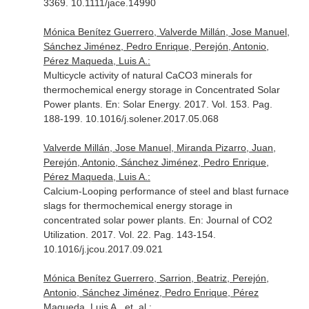
3369. 10.1111/jace.14990
Mónica Benítez Guerrero, Valverde Millán, Jose Manuel,
Sánchez Jiménez, Pedro Enrique, Perejón, Antonio,
Pérez Maqueda, Luis A.:
Multicycle activity of natural CaCO3 minerals for
thermochemical energy storage in Concentrated Solar
Power plants.
En: Solar Energy
. 2017. Vol. 153. Pag.
188-199. 10.1016/j.solener.2017.05.068
Valverde Millán, Jose Manuel, Miranda Pizarro, Juan,
Perejón, Antonio, Sánchez Jiménez, Pedro Enrique,
Pérez Maqueda, Luis A.:
Calcium-Looping performance of steel and blast furnace
slags for thermochemical energy storage in
concentrated solar power plants.
En: Journal of CO2
Utilization
. 2017. Vol. 22. Pag. 143-154.
10.1016/j.jcou.2017.09.021
Mónica Benítez Guerrero, Sarrion, Beatriz, Perejón,
Antonio, Sánchez Jiménez, Pedro Enrique, Pérez
Maqueda, Luis A., et. al.: