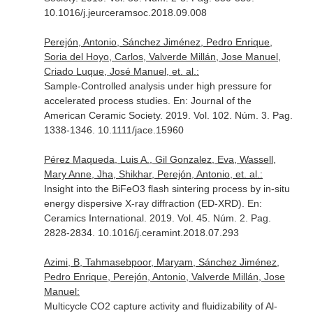
10.1016/j.jeurceramsoc.2018.09.008
Perejón, Antonio, Sánchez Jiménez, Pedro Enrique,
Soria del Hoyo, Carlos, Valverde Millán, Jose Manuel,
Criado Luque, José Manuel, et. al.:
Sample-Controlled analysis under high pressure for
accelerated process studies.
En: Journal of the
American Ceramic Society
. 2019. Vol. 102. Núm. 3. Pag.
1338-1346. 10.1111/jace.15960
Pérez Maqueda, Luis A., Gil Gonzalez, Eva, Wassell,
Mary Anne, Jha, Shikhar, Perejón, Antonio, et. al.:
Insight into the BiFeO3 flash sintering process by in-situ
energy dispersive X-ray diffraction (ED-XRD).
En:
Ceramics International
. 2019. Vol. 45. Núm. 2. Pag.
2828-2834. 10.1016/j.ceramint.2018.07.293
Azimi, B, Tahmasebpoor, Maryam, Sánchez Jiménez,
Pedro Enrique, Perejón, Antonio, Valverde Millán, Jose
Manuel:
Multicycle CO2 capture activity and fluidizability of Al-