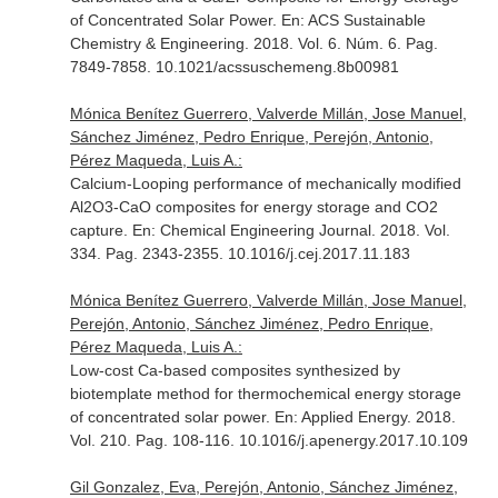
of Concentrated Solar Power.
En: ACS Sustainable
Chemistry & Engineering
. 2018. Vol. 6. Núm. 6. Pag.
7849-7858. 10.1021/acssuschemeng.8b00981
Mónica Benítez Guerrero, Valverde Millán, Jose Manuel,
Sánchez Jiménez, Pedro Enrique, Perejón, Antonio,
Pérez Maqueda, Luis A.:
Calcium-Looping performance of mechanically modified
Al2O3-CaO composites for energy storage and CO2
capture.
En: Chemical Engineering Journal
. 2018. Vol.
334. Pag. 2343-2355. 10.1016/j.cej.2017.11.183
Mónica Benítez Guerrero, Valverde Millán, Jose Manuel,
Perejón, Antonio, Sánchez Jiménez, Pedro Enrique,
Pérez Maqueda, Luis A.:
Low-cost Ca-based composites synthesized by
biotemplate method for thermochemical energy storage
of concentrated solar power.
En: Applied Energy
. 2018.
Vol. 210. Pag. 108-116. 10.1016/j.apenergy.2017.10.109
Gil Gonzalez, Eva, Perejón, Antonio, Sánchez Jiménez,