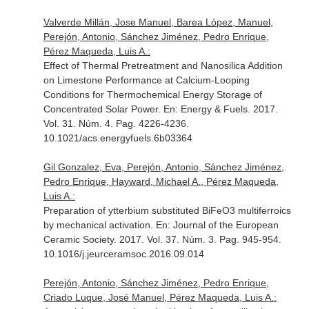
Valverde Millán, Jose Manuel, Barea López, Manuel,
Perejón, Antonio, Sánchez Jiménez, Pedro Enrique,
Pérez Maqueda, Luis A.:
Effect of Thermal Pretreatment and Nanosilica Addition
on Limestone Performance at Calcium-Looping
Conditions for Thermochemical Energy Storage of
Concentrated Solar Power.
En: Energy & Fuels
. 2017.
Vol. 31. Núm. 4. Pag. 4226-4236.
10.1021/acs.energyfuels.6b03364
Gil Gonzalez, Eva, Perejón, Antonio, Sánchez Jiménez,
Pedro Enrique, Hayward, Michael A., Pérez Maqueda,
Luis A.:
Preparation of ytterbium substituted BiFeO3 multiferroics
by mechanical activation.
En: Journal of the European
Ceramic Society
. 2017. Vol. 37. Núm. 3. Pag. 945-954.
10.1016/j.jeurceramsoc.2016.09.014
Perejón, Antonio, Sánchez Jiménez, Pedro Enrique,
Criado Luque, José Manuel, Pérez Maqueda, Luis A.: