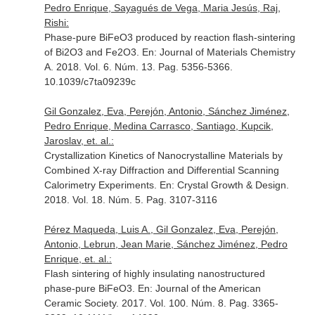
Pedro Enrique, Sayagués de Vega, Maria Jesús, Raj,
Rishi:
Phase-pure BiFeO3 produced by reaction flash-sintering
of Bi2O3 and Fe2O3.
En: Journal of Materials Chemistry
A
. 2018. Vol. 6. Núm. 13. Pag. 5356-5366.
10.1039/c7ta09239c
Gil Gonzalez, Eva, Perejón, Antonio, Sánchez Jiménez,
Pedro Enrique, Medina Carrasco, Santiago, Kupcik,
Jaroslav, et. al.:
Crystallization Kinetics of Nanocrystalline Materials by
Combined X-ray Diffraction and Differential Scanning
Calorimetry Experiments.
En: Crystal Growth & Design
.
2018. Vol. 18. Núm. 5. Pag. 3107-3116
Pérez Maqueda, Luis A., Gil Gonzalez, Eva, Perejón,
Antonio, Lebrun, Jean Marie, Sánchez Jiménez, Pedro
Enrique, et. al.:
Flash sintering of highly insulating nanostructured
phase-pure BiFeO3.
En: Journal of the American
Ceramic Society
. 2017. Vol. 100. Núm. 8. Pag. 3365-