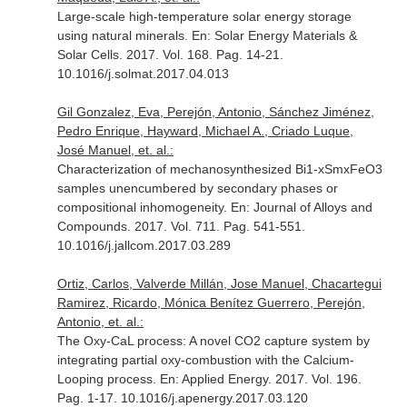
Large-scale high-temperature solar energy storage
using natural minerals.
En: Solar Energy Materials &
Solar Cells
. 2017. Vol. 168. Pag. 14-21.
10.1016/j.solmat.2017.04.013
Gil Gonzalez, Eva, Perejón, Antonio, Sánchez Jiménez,
Pedro Enrique, Hayward, Michael A., Criado Luque,
José Manuel, et. al.:
Characterization of mechanosynthesized Bi1-xSmxFeO3
samples unencumbered by secondary phases or
compositional inhomogeneity.
En: Journal of Alloys and
Compounds
. 2017. Vol. 711. Pag. 541-551.
10.1016/j.jallcom.2017.03.289
Ortiz, Carlos, Valverde Millán, Jose Manuel, Chacartegui
Ramirez, Ricardo, Mónica Benítez Guerrero, Perejón,
Antonio, et. al.:
The Oxy-CaL process: A novel CO2 capture system by
integrating partial oxy-combustion with the Calcium-
Looping process.
En: Applied Energy
. 2017. Vol. 196.
Pag. 1-17. 10.1016/j.apenergy.2017.03.120