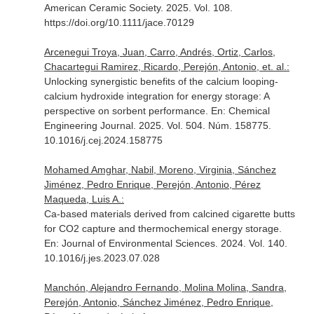
American Ceramic Society
. 2025. Vol. 108.
https://doi.org/10.1111/jace.70129
Arcenegui Troya, Juan, Carro, Andrés, Ortiz, Carlos,
Chacartegui Ramirez, Ricardo, Perejón, Antonio, et. al.:
Unlocking synergistic benefits of the calcium looping-
calcium hydroxide integration for energy storage: A
perspective on sorbent performance.
En: Chemical
Engineering Journal
. 2025. Vol. 504. Núm. 158775.
10.1016/j.cej.2024.158775
Mohamed Amghar, Nabil, Moreno, Virginia, Sánchez
Jiménez, Pedro Enrique, Perejón, Antonio, Pérez
Maqueda, Luis A.:
Ca-based materials derived from calcined cigarette butts
for CO2 capture and thermochemical energy storage.
En: Journal of Environmental Sciences
. 2024. Vol. 140.
10.1016/j.jes.2023.07.028
Manchón, Alejandro Fernando, Molina Molina, Sandra,
Perejón, Antonio, Sánchez Jiménez, Pedro Enrique,