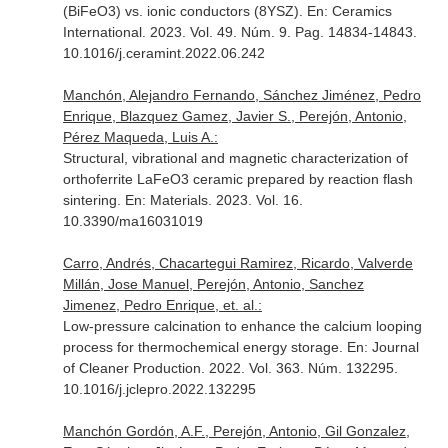
(BiFeO3) vs. ionic conductors (8YSZ).
En: Ceramics
International
. 2023. Vol. 49. Núm. 9. Pag. 14834-14843.
10.1016/j.ceramint.2022.06.242
Manchón, Alejandro Fernando, Sánchez Jiménez, Pedro
Enrique, Blazquez Gamez, Javier S., Perejón, Antonio,
Pérez Maqueda, Luis A.:
Structural, vibrational and magnetic characterization of
orthoferrite LaFeO3 ceramic prepared by reaction flash
sintering.
En: Materials
. 2023. Vol. 16.
10.3390/ma16031019
Carro, Andrés, Chacartegui Ramirez, Ricardo, Valverde
Millán, Jose Manuel, Perejón, Antonio, Sanchez
Jimenez, Pedro Enrique, et. al.:
Low-pressure calcination to enhance the calcium looping
process for thermochemical energy storage.
En: Journal
of Cleaner Production
. 2022. Vol. 363. Núm. 132295.
10.1016/j.jclepro.2022.132295
Manchón Gordón, A.F., Perejón, Antonio, Gil Gonzalez,