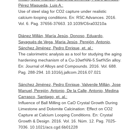
Pérez Maqueda, Luis A.:
Use of steel slag for CO2 capture under realistic
calcium-looping conditions.
En: RSC Advances
. 2016.
Vol. 6. Pag. 37656-37663. 10.1039/C6ra03210a
Diánez Millán, María Jesús, Donoso, Eduardo,
Sayagués de Vega, Maria Jesús, Perejón, Antonio,
Sánchez Jiménez, Pedro Enrique, et. al.:
The calorimetric analysis as a tool for studying the aging
hardening mechanism of a Cu-10wt%Ni-5.5wt%Sn alloy.
En: Journal of Alloys and Compounds
. 2016. Vol. 688.
Pag. 288-294. 10.1016/j.jallcom.2016.07.021
Sánchez Jiménez, Pedro Enrique, Valverde Millán, Jose
Manuel, Perejón, Antonio, De la Calle, Antonio, Medina
Carrasco, Santiago, et. al.:
Influence of Ball Milling on CaO Crystal Growth During
Limestone and Dolomite Calcination: Effect on CO2
Capture at Calcium Looping Conditions.
En: Crystal
Growth & Design
. 2016. Vol. 16. Núm. 12. Pag. 7025-
7036. 10.1021/acs.cgd.6b01228