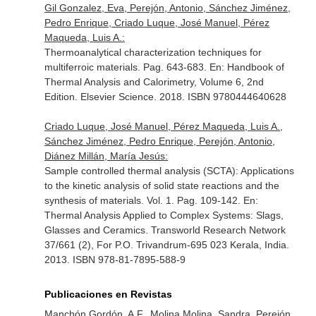
Gil Gonzalez, Eva, Perejón, Antonio, Sánchez Jiménez,
Pedro Enrique, Criado Luque, José Manuel, Pérez
Maqueda, Luis A.:
Thermoanalytical characterization techniques for
multiferroic materials. Pag. 643-683.
En: Handbook of
Thermal Analysis and Calorimetry, Volume 6, 2nd
Edition
. Elsevier Science. 2018. ISBN 9780444640628
Criado Luque, José Manuel, Pérez Maqueda, Luis A.,
Sánchez Jiménez, Pedro Enrique, Perejón, Antonio,
Diánez Millán, María Jesús:
Sample controlled thermal analysis (SCTA): Applications
to the kinetic analysis of solid state reactions and the
synthesis of materials. Vol. 1. Pag. 109-142.
En:
Thermal Analysis Applied to Complex Systems: Slags,
Glasses and Ceramics
. Transworld Research Network
37/661 (2), For P.O. Trivandrum-695 023 Kerala, India.
2013. ISBN 978-81-7895-588-9
Publicaciones en Revistas
Manchón Gordón, A.F., Molina Molina, Sandra, Perejón,