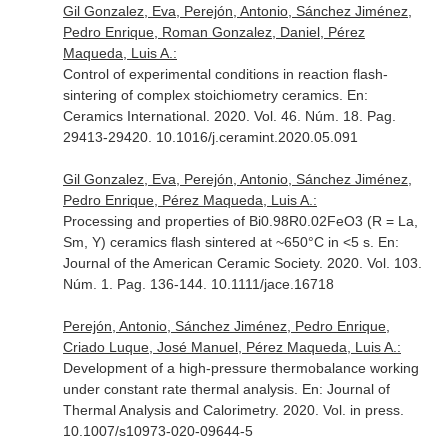
Gil Gonzalez, Eva, Perejón, Antonio, Sánchez Jiménez,
Pedro Enrique, Roman Gonzalez, Daniel, Pérez
Maqueda, Luis A.:
Control of experimental conditions in reaction flash-
sintering of complex stoichiometry ceramics.
En:
Ceramics International
. 2020. Vol. 46. Núm. 18. Pag.
29413-29420. 10.1016/j.ceramint.2020.05.091
Gil Gonzalez, Eva, Perejón, Antonio, Sánchez Jiménez,
Pedro Enrique, Pérez Maqueda, Luis A.:
Processing and properties of Bi0.98R0.02FeO3 (R = La,
Sm, Y) ceramics flash sintered at ~650°C in <5 s.
En:
Journal of the American Ceramic Society
. 2020. Vol. 103.
Núm. 1. Pag. 136-144. 10.1111/jace.16718
Perejón, Antonio, Sánchez Jiménez, Pedro Enrique,
Criado Luque, José Manuel, Pérez Maqueda, Luis A.:
Development of a high-pressure thermobalance working
under constant rate thermal analysis.
En: Journal of
Thermal Analysis and Calorimetry
. 2020. Vol. in press.
10.1007/s10973-020-09644-5