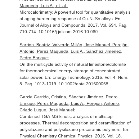
Maqueda, Luis A., et. al.:
Microcalorimetry: A powerful tool for quantitative analysis
of aging hardening response of Cu-Ni-Sn alloys.
En:
Journal of Alloys and Compounds
. 2017. Vol. 694. Pag.
710-714. 10.1016/j.jallcom.2016.10.060
Sarrion, Beatriz, Valverde Millán, Jose Manuel, Perejón,
Antonio, Pérez Maqueda, Luis A., Sánchez Jiménez,
Pedro Enrique:
On the multicycle activity of natural limestone/dolomite
for thermochemical energy storage of concentrated
solar power.
En: Energy Technology
. 2016. Vol. 4. Núm.
8. Pag. 1013-1019. 10.1002/ente.201600068
Garcia Garrido, Cristina, Sánchez Jiménez, Pedro
Enrique, Pérez Maqueda, Luis A., Perejón, Antonio,
Criado Luque, José Manuel:
Combined TGA-MS kinetic analysis of multistep
processes. Thermal decomposition and ceramification of
polysilazane and polysiloxane preceramic polymers.
En:
Physical Chemistry Chemical Physics
. 2016. Vol. 18.