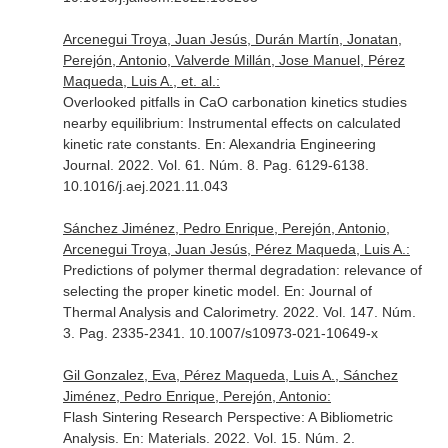
Arcenegui Troya, Juan Jesús, Durán Martín, Jonatan,
Perejón, Antonio, Valverde Millán, Jose Manuel, Pérez
Maqueda, Luis A., et. al.:
Overlooked pitfalls in CaO carbonation kinetics studies
nearby equilibrium: Instrumental effects on calculated
kinetic rate constants.
En: Alexandria Engineering
Journal
. 2022. Vol. 61. Núm. 8. Pag. 6129-6138.
10.1016/j.aej.2021.11.043
Sánchez Jiménez, Pedro Enrique, Perejón, Antonio,
Arcenegui Troya, Juan Jesús, Pérez Maqueda, Luis A.:
Predictions of polymer thermal degradation: relevance of
selecting the proper kinetic model.
En: Journal of
Thermal Analysis and Calorimetry
. 2022. Vol. 147. Núm.
3. Pag. 2335-2341. 10.1007/s10973-021-10649-x
Gil Gonzalez, Eva, Pérez Maqueda, Luis A., Sánchez
Jiménez, Pedro Enrique, Perejón, Antonio:
Flash Sintering Research Perspective: A Bibliometric
Analysis.
En: Materials
. 2022. Vol. 15. Núm. 2.