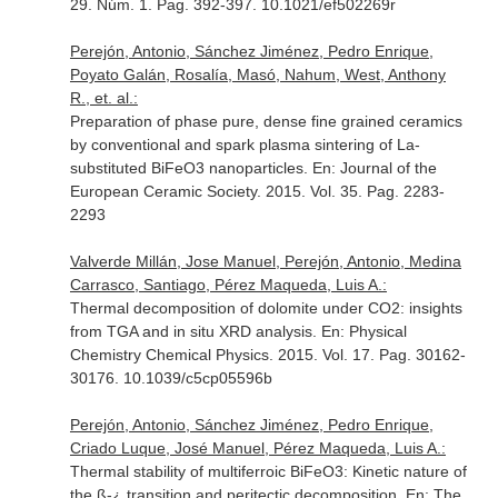
29. Núm. 1. Pag. 392-397. 10.1021/ef502269r
Perejón, Antonio, Sánchez Jiménez, Pedro Enrique,
Poyato Galán, Rosalía, Masó, Nahum, West, Anthony
R., et. al.:
Preparation of phase pure, dense fine grained ceramics
by conventional and spark plasma sintering of La-
substituted BiFeO3 nanoparticles.
En: Journal of the
European Ceramic Society
. 2015. Vol. 35. Pag. 2283-
2293
Valverde Millán, Jose Manuel, Perejón, Antonio, Medina
Carrasco, Santiago, Pérez Maqueda, Luis A.:
Thermal decomposition of dolomite under CO2: insights
from TGA and in situ XRD analysis.
En: Physical
Chemistry Chemical Physics
. 2015. Vol. 17. Pag. 30162-
30176. 10.1039/c5cp05596b
Perejón, Antonio, Sánchez Jiménez, Pedro Enrique,
Criado Luque, José Manuel, Pérez Maqueda, Luis A.:
Thermal stability of multiferroic BiFeO3: Kinetic nature of
the ß-¿ transition and peritectic decomposition.
En: The