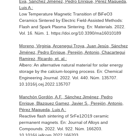
Eva, Sánchez Jiménez, Pedro Enrique, Pérez Maqueda,
Luis A.:
Low Temperature Magnetic Transition of BiFeO3
Ceramics Sintered by Electric Field-Assisted Methods:
Flash and Spark Plasma Sintering.
En: Materials
. 2022.
Vol. 16. Núm. 1. https://doi.org/10.3390/ma16010189
Moreno, Virginia, Arcenegui Troya, Juan Jesús, Sánchez
Jiménez, Pedro Enrique, Perejón, Antonio, Chacartegui
Ramirez, Ricardo, et. al.:
Albero: An alternative natural material for solar energy
storage by the calcium-looping process.
En: Chemical
Engineering Journal
. 2022. Vol. 440. Núm. 135707.
10.1016/j.cej.2022.135707
Manchón Gordón, A.F., Sánchez Jiménez, Pedro
Enrique, Blazquez Gamez, Javier S., Perejón, Antonio,
Pérez Maqueda, Luis A.:
Reactive flash sintering of SrFe12O19 ceramic
permanent magnets.
En: Journal of Alloys and
Compounds
. 2022. Vol. 922. Núm. 166203.
10.1016/j.jallcom.2022.166203