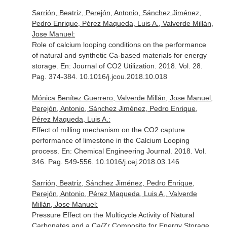
Sarrión, Beatriz, Perejón, Antonio, Sánchez Jiménez,
Pedro Enrique, Pérez Maqueda, Luis A., Valverde Millán,
Jose Manuel:
Role of calcium looping conditions on the performance
of natural and synthetic Ca-based materials for energy
storage.
En: Journal of CO2 Utilization
. 2018. Vol. 28.
Pag. 374-384. 10.1016/j.jcou.2018.10.018
Mónica Benítez Guerrero, Valverde Millán, Jose Manuel,
Perejón, Antonio, Sánchez Jiménez, Pedro Enrique,
Pérez Maqueda, Luis A.:
Effect of milling mechanism on the CO2 capture
performance of limestone in the Calcium Looping
process.
En: Chemical Engineering Journal
. 2018. Vol.
346. Pag. 549-556. 10.1016/j.cej.2018.03.146
Sarrión, Beatriz, Sánchez Jiménez, Pedro Enrique,
Perejón, Antonio, Pérez Maqueda, Luis A., Valverde
Millán, Jose Manuel:
Pressure Effect on the Multicycle Activity of Natural
Carbonates and a Ca/Zr Composite for Energy Storage