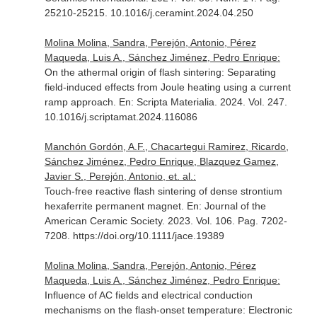
25210-25215. 10.1016/j.ceramint.2024.04.250
Molina Molina, Sandra, Perejón, Antonio, Pérez
Maqueda, Luis A., Sánchez Jiménez, Pedro Enrique:
On the athermal origin of flash sintering: Separating
field-induced effects from Joule heating using a current
ramp approach.
En: Scripta Materialia
. 2024. Vol. 247.
10.1016/j.scriptamat.2024.116086
Manchón Gordón, A.F., Chacartegui Ramirez, Ricardo,
Sánchez Jiménez, Pedro Enrique, Blazquez Gamez,
Javier S., Perejón, Antonio, et. al.:
Touch-free reactive flash sintering of dense strontium
hexaferrite permanent magnet.
En: Journal of the
American Ceramic Society
. 2023. Vol. 106. Pag. 7202-
7208. https://doi.org/10.1111/jace.19389
Molina Molina, Sandra, Perejón, Antonio, Pérez
Maqueda, Luis A., Sánchez Jiménez, Pedro Enrique:
Influence of AC fields and electrical conduction
mechanisms on the flash-onset temperature: Electronic