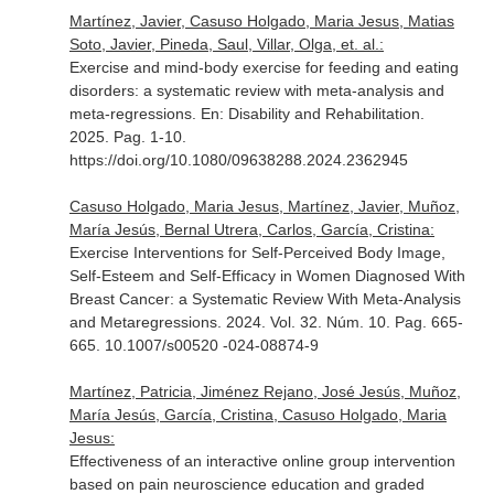
Martínez, Javier, Casuso Holgado, Maria Jesus, Matias
Soto, Javier, Pineda, Saul, Villar, Olga, et. al.:
Exercise and mind-body exercise for feeding and eating
disorders: a systematic review with meta-analysis and
meta-regressions.
En: Disability and Rehabilitation
.
2025. Pag. 1-10.
https://doi.org/10.1080/09638288.2024.2362945
Casuso Holgado, Maria Jesus, Martínez, Javier, Muñoz,
María Jesús, Bernal Utrera, Carlos, García, Cristina:
Exercise Interventions for Self-Perceived Body Image,
Self-Esteem and Self-Efficacy in Women Diagnosed With
Breast Cancer: a Systematic Review With Meta-Analysis
and Metaregressions. 2024. Vol. 32. Núm. 10. Pag. 665-
665. 10.1007/s00520 -024-08874-9
Martínez, Patricia, Jiménez Rejano, José Jesús, Muñoz,
María Jesús, García, Cristina, Casuso Holgado, Maria
Jesus:
Effectiveness of an interactive online group intervention
based on pain neuroscience education and graded