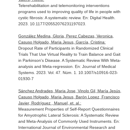
Telerehabilitation and telemonitoring interventions
programs used to improving quality of life in people with
cystic fibrosis: A systematic review.
En: Digital Health
.
2023. 10.1177/20552076231197023.
González Medina, Gloria, Perez Cabezas, Veronica,
Casuso Holgado, Maria Jesus, García, Cristina:
Dropout Rate of Participants in Randomized Clinical
Trials That Use Virtual Reality to Train Balance and Gait
in Parkinson's Disease. A Systematic Review With Meta-
analysis and Meta-regression.
En: Journal of Medical
Systems
. 2023. Vol. 47. Núm. 1. 10.1007/s10916-023-
01930-7
Sánchez Andrades, Maria Jose, Vinolo Gil, María Jesús,
Casuso Holgado, Maria Jesus, Barón Lopez, Francisco
Javier, Rodríguez , Manuel, et. al.:
Measurement Properties of Self-Report Questionnaires
for Amyotrophic Lateral Sclerosis: A Systematic Review
and Meta-Analysis of Commonly Used Instruments.
En:
International Journal of Environmental Research and