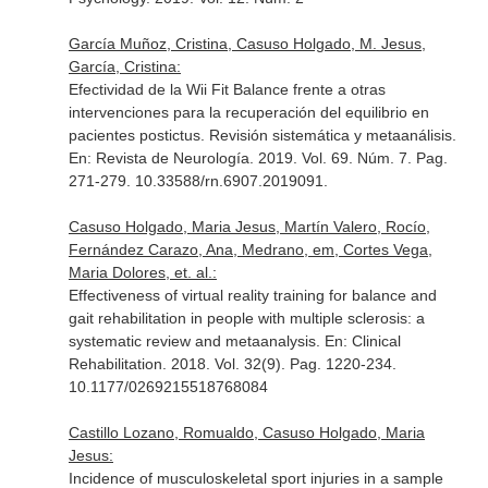
García Muñoz, Cristina, Casuso Holgado, M. Jesus,
García, Cristina:
Efectividad de la Wii Fit Balance frente a otras
intervenciones para la recuperación del equilibrio en
pacientes postictus. Revisión sistemática y metaanálisis.
En: Revista de Neurología
. 2019. Vol. 69. Núm. 7. Pag.
271-279. 10.33588/rn.6907.2019091.
Casuso Holgado, Maria Jesus, Martín Valero, Rocío,
Fernández Carazo, Ana, Medrano, em, Cortes Vega,
Maria Dolores, et. al.:
Effectiveness of virtual reality training for balance and
gait rehabilitation in people with multiple sclerosis: a
systematic review and metaanalysis.
En: Clinical
Rehabilitation
. 2018. Vol. 32(9). Pag. 1220-234.
10.1177/0269215518768084
Castillo Lozano, Romualdo, Casuso Holgado, Maria
Jesus:
Incidence of musculoskeletal sport injuries in a sample