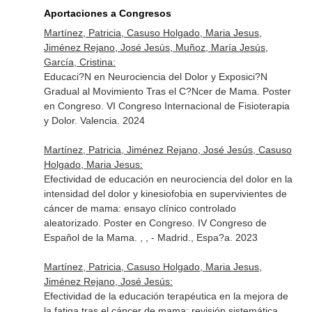
Aportaciones a Congresos
Martínez, Patricia, Casuso Holgado, Maria Jesus,
Jiménez Rejano, José Jesús, Muñoz, María Jesús,
García, Cristina:
Educaci?N en Neurociencia del Dolor y Exposici?N
Gradual al Movimiento Tras el C?Ncer de Mama. Poster
en Congreso. VI Congreso Internacional de Fisioterapia
y Dolor. Valencia. 2024
Martínez, Patricia, Jiménez Rejano, José Jesús, Casuso
Holgado, Maria Jesus:
Efectividad de educación en neurociencia del dolor en la
intensidad del dolor y kinesiofobia en supervivientes de
cáncer de mama: ensayo clínico controlado
aleatorizado. Poster en Congreso. IV Congreso de
Español de la Mama. , , - Madrid., Espa?a. 2023
Martínez, Patricia, Casuso Holgado, Maria Jesus,
Jiménez Rejano, José Jesús:
Efectividad de la educación terapéutica en la mejora de
la fatiga tras el cáncer de mama: revisión sistemática.