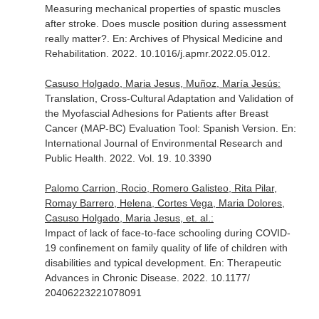
Measuring mechanical properties of spastic muscles
after stroke. Does muscle position during assessment
really matter?.
En: Archives of Physical Medicine and
Rehabilitation
. 2022. 10.1016/j.apmr.2022.05.012.
Casuso Holgado, Maria Jesus, Muñoz, María Jesús:
Translation, Cross-Cultural Adaptation and Validation of
the Myofascial Adhesions for Patients after Breast
Cancer (MAP-BC) Evaluation Tool: Spanish Version.
En:
International Journal of Environmental Research and
Public Health
. 2022. Vol. 19. 10.3390
Palomo Carrion, Rocio, Romero Galisteo, Rita Pilar,
Romay Barrero, Helena, Cortes Vega, Maria Dolores,
Casuso Holgado, Maria Jesus, et. al.:
Impact of lack of face-to-face schooling during COVID-
19 confinement on family quality of life of children with
disabilities and typical development.
En: Therapeutic
Advances in Chronic Disease
. 2022. 10.1177/
20406223221078091