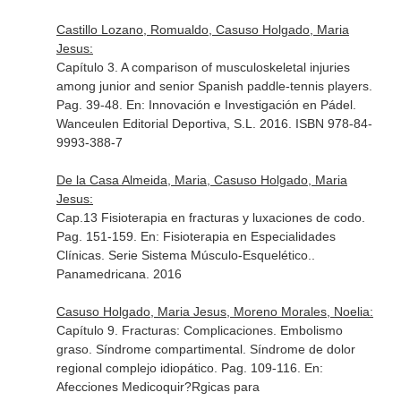
Castillo Lozano, Romualdo, Casuso Holgado, Maria
Jesus:
Capítulo 3. A comparison of musculoskeletal injuries
among junior and senior Spanish paddle-tennis players.
Pag. 39-48.
En: Innovación e Investigación en Pádel
.
Wanceulen Editorial Deportiva, S.L. 2016. ISBN 978-84-
9993-388-7
De la Casa Almeida, Maria, Casuso Holgado, Maria
Jesus:
Cap.13 Fisioterapia en fracturas y luxaciones de codo.
Pag. 151-159.
En: Fisioterapia en Especialidades
Clínicas. Serie Sistema Músculo-Esquelético.
.
Panamedricana. 2016
Casuso Holgado, Maria Jesus, Moreno Morales, Noelia:
Capítulo 9. Fracturas: Complicaciones. Embolismo
graso. Síndrome compartimental. Síndrome de dolor
regional complejo idiopático. Pag. 109-116.
En:
Afecciones Medicoquir?Rgicas para