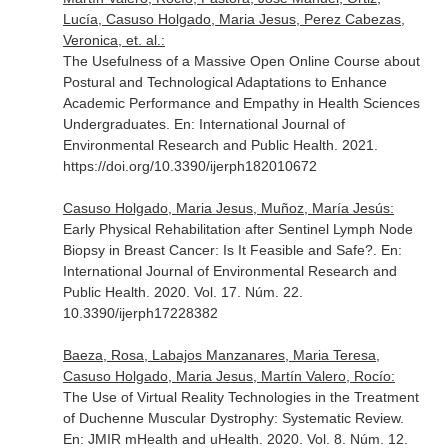
Lucía, Casuso Holgado, Maria Jesus, Perez Cabezas,
Veronica, et. al.:
The Usefulness of a Massive Open Online Course about
Postural and Technological Adaptations to Enhance
Academic Performance and Empathy in Health Sciences
Undergraduates.
En: International Journal of
Environmental Research and Public Health
. 2021.
https://doi.org/10.3390/ijerph182010672
Casuso Holgado, Maria Jesus, Muñoz, María Jesús:
Early Physical Rehabilitation after Sentinel Lymph Node
Biopsy in Breast Cancer: Is It Feasible and Safe?.
En:
International Journal of Environmental Research and
Public Health
. 2020. Vol. 17. Núm. 22.
10.3390/ijerph17228382
Baeza, Rosa, Labajos Manzanares, Maria Teresa,
Casuso Holgado, Maria Jesus, Martín Valero, Rocío:
The Use of Virtual Reality Technologies in the Treatment
of Duchenne Muscular Dystrophy: Systematic Review.
En: JMIR mHealth and uHealth
. 2020. Vol. 8. Núm. 12.