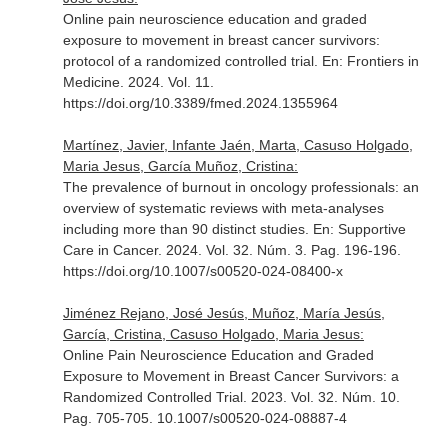
Online pain neuroscience education and graded
exposure to movement in breast cancer survivors:
protocol of a randomized controlled trial.
En: Frontiers in
Medicine
. 2024. Vol. 11.
https://doi.org/10.3389/fmed.2024.1355964
Martínez, Javier, Infante Jaén, Marta, Casuso Holgado,
Maria Jesus, García Muñoz, Cristina:
The prevalence of burnout in oncology professionals: an
overview of systematic reviews with meta-analyses
including more than 90 distinct studies.
En: Supportive
Care in Cancer
. 2024. Vol. 32. Núm. 3. Pag. 196-196.
https://doi.org/10.1007/s00520-024-08400-x
Jiménez Rejano, José Jesús, Muñoz, María Jesús,
García, Cristina, Casuso Holgado, Maria Jesus:
Online Pain Neuroscience Education and Graded
Exposure to Movement in Breast Cancer Survivors: a
Randomized Controlled Trial. 2023. Vol. 32. Núm. 10.
Pag. 705-705. 10.1007/s00520-024-08887-4