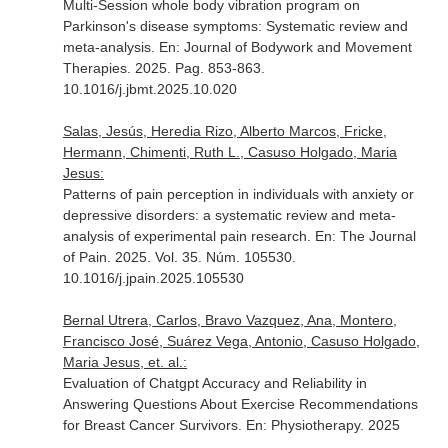
Multi-Session whole body vibration program on
Parkinson's disease symptoms: Systematic review and
meta-analysis.
En: Journal of Bodywork and Movement
Therapies
. 2025. Pag. 853-863.
10.1016/j.jbmt.2025.10.020
Salas, Jesús, Heredia Rizo, Alberto Marcos, Fricke,
Hermann, Chimenti, Ruth L., Casuso Holgado, Maria
Jesus:
Patterns of pain perception in individuals with anxiety or
depressive disorders: a systematic review and meta-
analysis of experimental pain research.
En: The Journal
of Pain
. 2025. Vol. 35. Núm. 105530.
10.1016/j.jpain.2025.105530
Bernal Utrera, Carlos, Bravo Vazquez, Ana, Montero,
Francisco José, Suárez Vega, Antonio, Casuso Holgado,
Maria Jesus, et. al.:
Evaluation of Chatgpt Accuracy and Reliability in
Answering Questions About Exercise Recommendations
for Breast Cancer Survivors.
En: Physiotherapy
. 2025