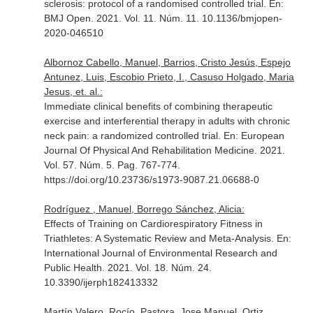
sclerosis: protocol of a randomised controlled trial.
En:
BMJ Open
. 2021. Vol. 11. Núm. 11. 10.1136/bmjopen-
2020-046510
Albornoz Cabello, Manuel, Barrios, Cristo Jesús, Espejo
Antunez, Luis, Escobio Prieto, I., Casuso Holgado, Maria
Jesus, et. al.:
Immediate clinical benefits of combining therapeutic
exercise and interferential therapy in adults with chronic
neck pain: a randomized controlled trial.
En: European
Journal Of Physical And Rehabilitation Medicine
. 2021.
Vol. 57. Núm. 5. Pag. 767-774.
https://doi.org/10.23736/s1973-9087.21.06688-0
Rodríguez , Manuel, Borrego Sánchez, Alicia:
Effects of Training on Cardiorespiratory Fitness in
Triathletes: A Systematic Review and Meta-Analysis.
En:
International Journal of Environmental Research and
Public Health
. 2021. Vol. 18. Núm. 24.
10.3390/ijerph182413332
Martín Valero, Rocío, Pastora, Jose Manuel, Ortiz,