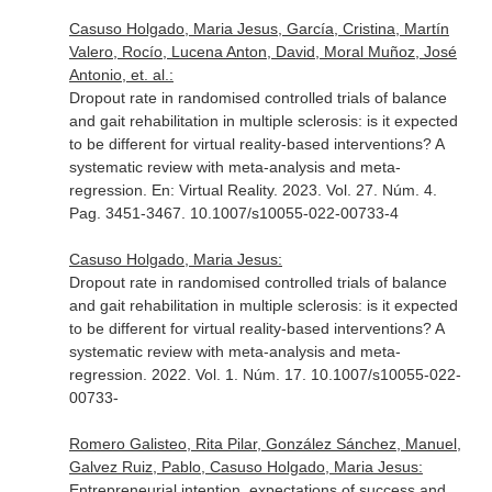
Casuso Holgado, Maria Jesus, García, Cristina, Martín
Valero, Rocío, Lucena Anton, David, Moral Muñoz, José
Antonio, et. al.:
Dropout rate in randomised controlled trials of balance
and gait rehabilitation in multiple sclerosis: is it expected
to be different for virtual reality-based interventions? A
systematic review with meta-analysis and meta-
regression.
En: Virtual Reality
. 2023. Vol. 27. Núm. 4.
Pag. 3451-3467. 10.1007/s10055-022-00733-4
Casuso Holgado, Maria Jesus:
Dropout rate in randomised controlled trials of balance
and gait rehabilitation in multiple sclerosis: is it expected
to be different for virtual reality-based interventions? A
systematic review with meta-analysis and meta-
regression. 2022. Vol. 1. Núm. 17. 10.1007/s10055-022-
00733-
Romero Galisteo, Rita Pilar, González Sánchez, Manuel,
Galvez Ruiz, Pablo, Casuso Holgado, Maria Jesus:
Entrepreneurial intention, expectations of success and