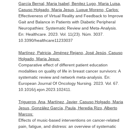
García Bernal, Maria Isabel, Benitez Lugo, Maria Luisa,
Casuso Holgado, Maria Jesus, Luque Moreno, Carlos:
Effectiveness of Virtual Reality and Feedback to Improve
Gait and Balance in Patients with Diabetic Peripheral
Neuropathies: Systematic Review and Meta-Analysis.
En: Healthcare
. 2023. Vol. 11(23). Núm. 3037.
10.3390/healthcare11233037
Martínez, Patricia, Jiménez Rejano, José Jesús, Casuso
Holgado, Maria Jesus:
Comparative effect of different patient education
modalities on quality of life in breast cancer survivors: A
systematic review and network meta-analysis.
En:
European Journal Of Oncology Nursing
. 2023. Vol. 67.
10.1016/j.ejon.2023.102411.
Trigueros, Ana, Martínez, Javier, Casuso Holgado, Maria
Jesus, González García, Paula, Heredia Rizo, Alberto
Marcos:
Effects of music-based interventions on cancer-related
pain, fatigue, and distress: an overview of systematic