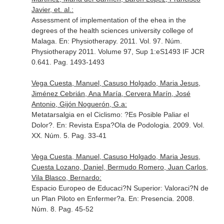
Javier, et. al.:
Assessment of implementation of the ehea in the
degrees of the health sciences university college of
Malaga.
En: Physiotherapy
. 2011. Vol. 97. Núm.
Physiotherapy 2011. Volume 97, Sup 1:eS1493 IF JCR
0.641. Pag. 1493-1493
Vega Cuesta, Manuel, Casuso Holgado, Maria Jesus,
Jiménez Cebrián, Ana María, Cervera Marín, José
Antonio, Gijón Noguerón, G.a:
Metatarsalgia en el Ciclismo: ?Es Posible Paliar el
Dolor?.
En: Revista Espa?Ola de Podologia
. 2009. Vol.
XX. Núm. 5. Pag. 33-41
Vega Cuesta, Manuel, Casuso Holgado, Maria Jesus,
Cuesta Lozano, Daniel, Bermudo Romero, Juan Carlos,
Vila Blasco, Bernardo:
Espacio Europeo de Educaci?N Superior: Valoraci?N de
un Plan Piloto en Enfermer?a.
En: Presencia
. 2008.
Núm. 8. Pag. 45-52