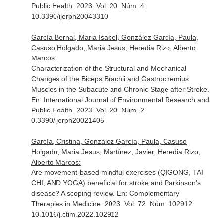
Public Health
. 2023. Vol. 20. Núm. 4.
10.3390/ijerph20043310
García Bernal, Maria Isabel, González García, Paula,
Casuso Holgado, Maria Jesus, Heredia Rizo, Alberto
Marcos:
Characterization of the Structural and Mechanical
Changes of the Biceps Brachii and Gastrocnemius
Muscles in the Subacute and Chronic Stage after Stroke.
En: International Journal of Environmental Research and
Public Health
. 2023. Vol. 20. Núm. 2.
0.3390/ijerph20021405
García, Cristina, González García, Paula, Casuso
Holgado, Maria Jesus, Martínez, Javier, Heredia Rizo,
Alberto Marcos:
Are movement-based mindful exercises (QIGONG, TAI
CHI, AND YOGA) beneficial for stroke and Parkinson's
disease? A scoping review.
En: Complementary
Therapies in Medicine
. 2023. Vol. 72. Núm. 102912.
10.1016/j.ctim.2022.102912