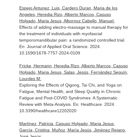
Espejo Antunez, Luis, Cardero Duran, Maria de los
Angeles, Heredia Rizo, Alberto Marcos, Casuso
Holgado, Maria Jesus, Albornoz Cabello, Manuel:
Effects of adding electro-massage to manual therapy for
the treatment of individuals with myofascial
temporomandibular pain: a randomized controlled trial.
En: Journal of Applied Oral Science
. 2024.
10.1590/1678-7757-2024-0109
Fricke, Hermann, Heredia Rizo, Alberto Marcos, Casuso
Holgado, Maria Jesus, Salas, Jesús, Fernández Seguín,
Lourdes M:
Exploring the Effects of Qigong, Tai Chi, and Yoga on
Fatigue, Mental Health, and Sleep Quality in Chronic
Fatigue and Post-COVID Syndromes: A Systematic
Review with Meta-Analysis.
En: Healthcare
. 2024.
10.3390/healthcare12202020
Martínez, Patricia, Casuso Holgado, Maria Jesus,
García, Cristina, Muñoz, María Jesús, Jiménez Rejano,
José Jesús: