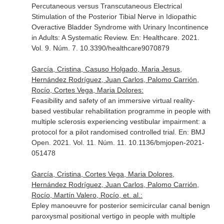
Percutaneous versus Transcutaneous Electrical
Stimulation of the Posterior Tibial Nerve in Idiopathic
Overactive Bladder Syndrome with Urinary Incontinence
in Adults: A Systematic Review.
En: Healthcare
. 2021.
Vol. 9. Núm. 7. 10.3390/healthcare9070879
García, Cristina, Casuso Holgado, Maria Jesus,
Hernández Rodríguez, Juan Carlos, Palomo Carrión,
Rocío, Cortes Vega, Maria Dolores:
Feasibility and safety of an immersive virtual reality-
based vestibular rehabilitation programme in people with
multiple sclerosis experiencing vestibular impairment: a
protocol for a pilot randomised controlled trial.
En: BMJ
Open
. 2021. Vol. 11. Núm. 11. 10.1136/bmjopen-2021-
051478
García, Cristina, Cortes Vega, Maria Dolores,
Hernández Rodríguez, Juan Carlos, Palomo Carrión,
Rocío, Martín Valero, Rocío, et. al.:
Epley manoeuvre for posterior semicircular canal benign
paroxysmal positional vertigo in people with multiple