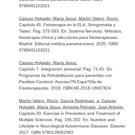
9788491102021
Casuso Holgado, Maria Jesus, Martín Valero, Rocío:
Capítulo 45. Fisioterapia en la ELA, Siringomielia y
Tabes. Pag. 575-583.
En: Sistema Nervioso. Métodos,
fisioterapia clínica y afecciones para fisioterapeutas.
.
Madrid. Editorial médica panamericana. 2020. ISBN
9788491102021
Casuso Holgado, Maria Jesus:
Capítulo 7. Integración sensorial. Pag. 71-81.
En:
Programas de Rehabilitación para pacientes con
Parálisis Cerebral
. Asociaci?N Espa?Ola de
Fisioterapeutas. 2018. ISBN AE-2018-18007824
Martín Valero, Rocío, García Rodriguez, a, Casuso
Holgado, Maria Jesus, Armenta Peinado, Juan Antonio:
Capítulo 20. Exercise in Prevention and Treatment of
Multiple Sclerosis. Pag. 195-202.
En: Nutrition and
Lifestyle in Neurological Autoimmune Diseases
. Elsevier.
2017. ISBN 9780128052983