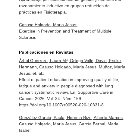
razonamiento inductivo en grupos reducidos de
prácticas en Fisioterapia.
Casuso Holgado, Maria Jesus:
Exercise in Prevention and Treatment of Multiple
Sclerosis
Publicaciones en Revistas
Árbol Guerrero, Laura Mª, Ortega Valle, David, Fricke,
Hermann, Casuso Holgado, Maria Jesus, Muñoz, María
Jesús, et. al.:
Effect of patient education in improving quality of life,
fatigue and anxiety in people diagnosed with lung
cancer: systematic review.
En: Supportive Care in
Cancer
. 2026. Vol. 34. Núm. 159.
https://doi.org/10.1007/s00520-026-10331-8
González García, Paula, Heredia Rizo, Alberto Marcos,
Casuso Holgado, Maria Jesus, García Bernal, Maria
Isabel: