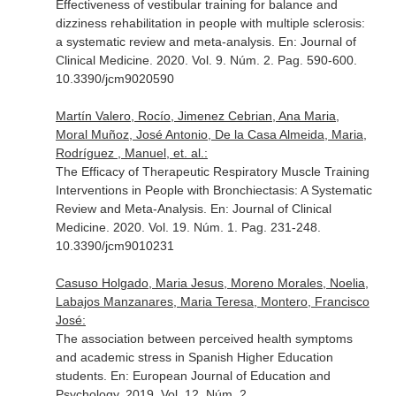
Effectiveness of vestibular training for balance and
dizziness rehabilitation in people with multiple sclerosis:
a systematic review and meta-analysis.
En: Journal of
Clinical Medicine
. 2020. Vol. 9. Núm. 2. Pag. 590-600.
10.3390/jcm9020590
Martín Valero, Rocío, Jimenez Cebrian, Ana Maria,
Moral Muñoz, José Antonio, De la Casa Almeida, Maria,
Rodríguez , Manuel, et. al.:
The Efficacy of Therapeutic Respiratory Muscle Training
Interventions in People with Bronchiectasis: A Systematic
Review and Meta-Analysis.
En: Journal of Clinical
Medicine
. 2020. Vol. 19. Núm. 1. Pag. 231-248.
10.3390/jcm9010231
Casuso Holgado, Maria Jesus, Moreno Morales, Noelia,
Labajos Manzanares, Maria Teresa, Montero, Francisco
José:
The association between perceived health symptoms
and academic stress in Spanish Higher Education
students.
En: European Journal of Education and
Psychology
. 2019. Vol. 12. Núm. 2