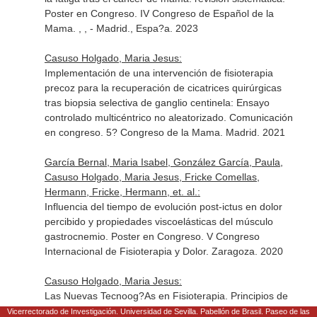
Poster en Congreso. IV Congreso de Español de la
Mama. , , - Madrid., Espa?a. 2023
Casuso Holgado, Maria Jesus:
Implementación de una intervención de fisioterapia
precoz para la recuperación de cicatrices quirúrgicas
tras biopsia selectiva de ganglio centinela: Ensayo
controlado multicéntrico no aleatorizado. Comunicación
en congreso. 5? Congreso de la Mama. Madrid. 2021
García Bernal, Maria Isabel, González García, Paula,
Casuso Holgado, Maria Jesus, Fricke Comellas,
Hermann, Fricke, Hermann, et. al.:
Influencia del tiempo de evolución post-ictus en dolor
percibido y propiedades viscoelásticas del músculo
gastrocnemio. Poster en Congreso. V Congreso
Internacional de Fisioterapia y Dolor. Zaragoza. 2020
Casuso Holgado, Maria Jesus:
Las Nuevas Tecnoog?As en Fisioterapia. Principios de
Aplicaci?N y Evidencia Clinica en Enfermedades
Vicerrectorado de Investigación. Universidad de Sevilla. Pabellón de Brasil. Paseo de las