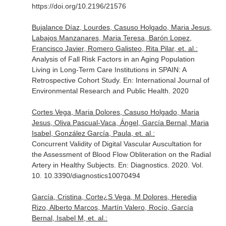
https://doi.org/10.2196/21576
Bujalance Díaz, Lourdes, Casuso Holgado, Maria Jesus,
Labajos Manzanares, Maria Teresa, Barón Lopez,
Francisco Javier, Romero Galisteo, Rita Pilar, et. al.:
Analysis of Fall Risk Factors in an Aging Population
Living in Long-Term Care Institutions in SPAIN: A
Retrospective Cohort Study.
En: International Journal of
Environmental Research and Public Health
. 2020
Cortes Vega, Maria Dolores, Casuso Holgado, Maria
Jesus, Oliva Pascual-Vaca, Ángel, García Bernal, Maria
Isabel, González García, Paula, et. al.:
Concurrent Validity of Digital Vascular Auscultation for
the Assessment of Blood Flow Obliteration on the Radial
Artery in Healthy Subjects.
En: Diagnostics
. 2020. Vol.
10. 10.3390/diagnostics10070494
García, Cristina, Corte¿S Vega, M Dolores, Heredia
Rizo, Alberto Marcos, Martín Valero, Rocío, García
Bernal, Isabel M, et. al.: