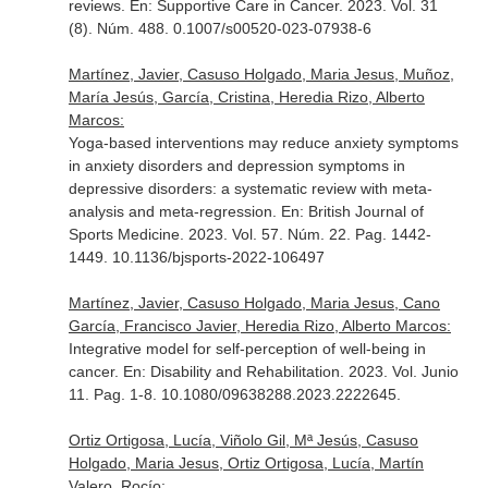
reviews.
En: Supportive Care in Cancer
. 2023. Vol. 31
(8). Núm. 488. 0.1007/s00520-023-07938-6
Martínez, Javier, Casuso Holgado, Maria Jesus, Muñoz,
María Jesús, García, Cristina, Heredia Rizo, Alberto
Marcos:
Yoga-based interventions may reduce anxiety symptoms
in anxiety disorders and depression symptoms in
depressive disorders: a systematic review with meta-
analysis and meta-regression.
En: British Journal of
Sports Medicine
. 2023. Vol. 57. Núm. 22. Pag. 1442-
1449. 10.1136/bjsports-2022-106497
Martínez, Javier, Casuso Holgado, Maria Jesus, Cano
García, Francisco Javier, Heredia Rizo, Alberto Marcos:
Integrative model for self-perception of well-being in
cancer.
En: Disability and Rehabilitation
. 2023. Vol. Junio
11. Pag. 1-8. 10.1080/09638288.2023.2222645.
Ortiz Ortigosa, Lucía, Viñolo Gil, Mª Jesús, Casuso
Holgado, Maria Jesus, Ortiz Ortigosa, Lucía, Martín
Valero, Rocío: