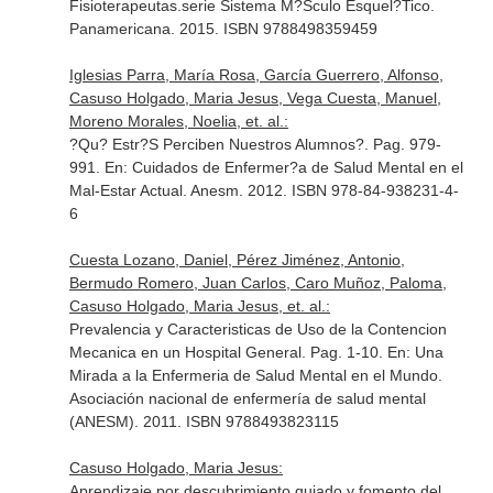
Fisioterapeutas.serie Sistema M?Sculo Esquel?Tico
.
Panamericana. 2015. ISBN 9788498359459
Iglesias Parra, María Rosa, García Guerrero, Alfonso,
Casuso Holgado, Maria Jesus, Vega Cuesta, Manuel,
Moreno Morales, Noelia, et. al.:
?Qu? Estr?S Perciben Nuestros Alumnos?. Pag. 979-
991.
En: Cuidados de Enfermer?a de Salud Mental en el
Mal-Estar Actual
. Anesm. 2012. ISBN 978-84-938231-4-
6
Cuesta Lozano, Daniel, Pérez Jiménez, Antonio,
Bermudo Romero, Juan Carlos, Caro Muñoz, Paloma,
Casuso Holgado, Maria Jesus, et. al.:
Prevalencia y Caracteristicas de Uso de la Contencion
Mecanica en un Hospital General. Pag. 1-10.
En: Una
Mirada a la Enfermeria de Salud Mental en el Mundo
.
Asociación nacional de enfermería de salud mental
(ANESM). 2011. ISBN 9788493823115
Casuso Holgado, Maria Jesus:
Aprendizaje por descubrimiento guiado y fomento del