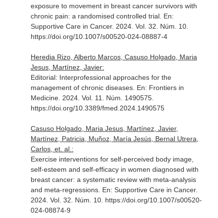
exposure to movement in breast cancer survivors with
chronic pain: a randomised controlled trial.
En:
Supportive Care in Cancer
. 2024. Vol. 32. Núm. 10.
https://doi.org/10.1007/s00520-024-08887-4
Heredia Rizo, Alberto Marcos, Casuso Holgado, Maria
Jesus, Martínez, Javier:
Editorial: Interprofessional approaches for the
management of chronic diseases.
En: Frontiers in
Medicine
. 2024. Vol. 11. Núm. 1490575.
https://doi.org/10.3389/fmed.2024.1490575
Casuso Holgado, Maria Jesus, Martínez, Javier,
Martínez, Patricia, Muñoz, María Jesús, Bernal Utrera,
Carlos, et. al.:
Exercise interventions for self-perceived body image,
self-esteem and self-efficacy in women diagnosed with
breast cancer: a systematic review with meta-analysis
and meta-regressions.
En: Supportive Care in Cancer
.
2024. Vol. 32. Núm. 10. https://doi.org/10.1007/s00520-
024-08874-9