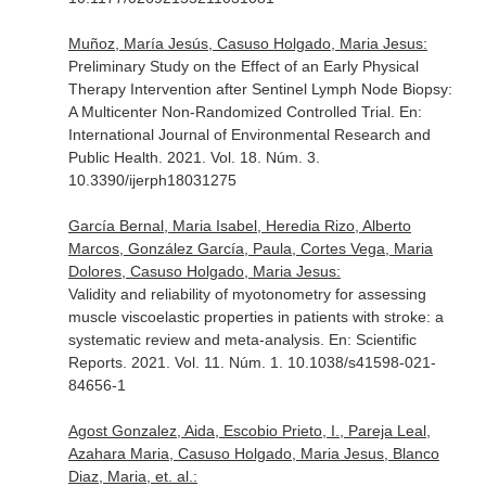
Muñoz, María Jesús, Casuso Holgado, Maria Jesus:
Preliminary Study on the Effect of an Early Physical
Therapy Intervention after Sentinel Lymph Node Biopsy:
A Multicenter Non-Randomized Controlled Trial.
En:
International Journal of Environmental Research and
Public Health
. 2021. Vol. 18. Núm. 3.
10.3390/ijerph18031275
García Bernal, Maria Isabel, Heredia Rizo, Alberto
Marcos, González García, Paula, Cortes Vega, Maria
Dolores, Casuso Holgado, Maria Jesus:
Validity and reliability of myotonometry for assessing
muscle viscoelastic properties in patients with stroke: a
systematic review and meta-analysis.
En: Scientific
Reports
. 2021. Vol. 11. Núm. 1. 10.1038/s41598-021-
84656-1
Agost Gonzalez, Aida, Escobio Prieto, I., Pareja Leal,
Azahara Maria, Casuso Holgado, Maria Jesus, Blanco
Diaz, Maria, et. al.: