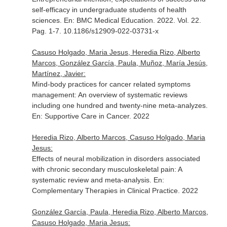
self-efficacy in undergraduate students of health
sciences.
En: BMC Medical Education
. 2022. Vol. 22.
Pag. 1-7. 10.1186/s12909-022-03731-x
Casuso Holgado, Maria Jesus, Heredia Rizo, Alberto
Marcos, González García, Paula, Muñoz, María Jesús,
Martínez, Javier:
Mind-body practices for cancer related symptoms
management: An overview of systematic reviews
including one hundred and twenty-nine meta-analyzes.
En: Supportive Care in Cancer
. 2022
Heredia Rizo, Alberto Marcos, Casuso Holgado, Maria
Jesus:
Effects of neural mobilization in disorders associated
with chronic secondary musculoskeletal pain: A
systematic review and meta-analysis.
En:
Complementary Therapies in Clinical Practice
. 2022
González García, Paula, Heredia Rizo, Alberto Marcos,
Casuso Holgado, Maria Jesus: