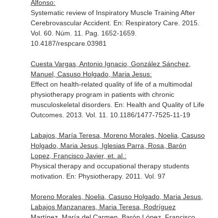
Alfonso:
Systematic review of Inspiratory Muscle Training After
Cerebrovascular Accident.
En: Respiratory Care
. 2015.
Vol. 60. Núm. 11. Pag. 1652-1659.
10.4187/respcare.03981
Cuesta Vargas, Antonio Ignacio, González Sánchez,
Manuel, Casuso Holgado, Maria Jesus:
Effect on health-related quality of life of a multimodal
physiotherapy program in patients with chronic
musculoskeletal disorders.
En: Health and Quality of Life
Outcomes
. 2013. Vol. 11. 10.1186/1477-7525-11-19
Labajos, María Teresa, Moreno Morales, Noelia, Casuso
Holgado, Maria Jesus, Iglesias Parra, Rosa, Barón
Lopez, Francisco Javier, et. al.:
Physical therapy and occupational therapy students
motivation.
En: Physiotherapy
. 2011. Vol. 97
Moreno Morales, Noelia, Casuso Holgado, Maria Jesus,
Labajos Manzanares, Maria Teresa, Rodríguez
Martínez, María del Carmen, Barón López, Francisco