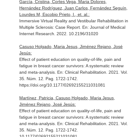
García, Cristina, Cortes Vega, Maria Dolores,
Hernández Rodríguez, Juan Carlos, Fernández Seguín,
Lourdes M, Escobio Prieto, I., et. al.:
Immersive Virtual Reality and Vestibular Rehabilitation in
Multiple Sclerosis: Case Report.
En: Journal of Medical
Internet Research
. 2022. 10.2196/31020
Casuso Holgado, Maria Jesus, Jiménez Rejano, José
Jesús:
Effect of patient education on quality-of-life, pain and
fatigue in breast cancer survivors: A systematic review
and meta-analysis.
En: Clinical Rehabilitation
. 2021. Vol.
35. Núm. 12. Pag. 1722-1742.
https://doi.org/10.1177/02692155211031081
Martínez, Patricia, Casuso Holgado, Maria Jesus,
Jiménez Rejano, José Jesús:
Effect of patient education on quality-of-life, pain and
fatigue in breast cancer survivors: A systematic review
and meta-analysis.
En: Clinical Rehabilitation
. 2021. Vol.
35. Núm. 12. Pag. 1722-1742.
10.1177/02692155211031081