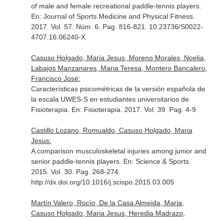
of male and female recreational paddle-tennis players.
En: Journal of Sports Medicine and Physical Fitness
.
2017. Vol. 57. Núm. 6. Pag. 816-821. 10.23736/S0022-
4707.16.06240-X.
Casuso Holgado, Maria Jesus, Moreno Morales, Noelia,
Labajos Manzanares, Maria Teresa, Montero Bancalero,
Francisco José:
Características psicométricas de la versión española de
la escala UWES-S en estudiantes universitarios de
Fisioterapia.
En: Fisioterapia
. 2017. Vol. 39. Pag. 4-9
Castillo Lozano, Romualdo, Casuso Holgado, Maria
Jesus:
A comparison musculoskeletal injuries among junior and
senior paddle-tennis players.
En: Science & Sports
.
2015. Vol. 30. Pag. 268-274.
http://dx.doi.org/10.1016/j.scispo.2015.03.005
Martín Valero, Rocío, De la Casa Almeida, Maria,
Casuso Holgado, Maria Jesus, Heredia Madrazo,