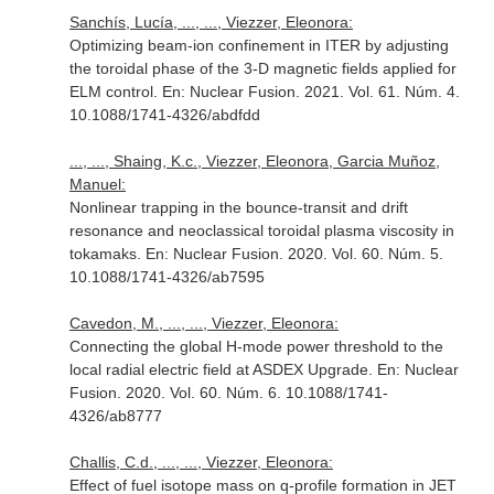
Sanchís, Lucía, ..., ..., Viezzer, Eleonora:
Optimizing beam-ion confinement in ITER by adjusting
the toroidal phase of the 3-D magnetic fields applied for
ELM control.
En: Nuclear Fusion
. 2021. Vol. 61. Núm. 4.
10.1088/1741-4326/abdfdd
..., ..., Shaing, K.c., Viezzer, Eleonora, Garcia Muñoz,
Manuel:
Nonlinear trapping in the bounce-transit and drift
resonance and neoclassical toroidal plasma viscosity in
tokamaks.
En: Nuclear Fusion
. 2020. Vol. 60. Núm. 5.
10.1088/1741-4326/ab7595
Cavedon, M., ..., ..., Viezzer, Eleonora:
Connecting the global H-mode power threshold to the
local radial electric field at ASDEX Upgrade.
En: Nuclear
Fusion
. 2020. Vol. 60. Núm. 6. 10.1088/1741-
4326/ab8777
Challis, C.d., ..., ..., Viezzer, Eleonora:
Effect of fuel isotope mass on q-profile formation in JET