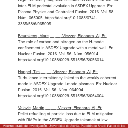
inter-ELM pedestal evolution in ASDEX Upgrade.
En:
Plasma Physics and Controlled Fusion
. 2016. Vol. 58.
Núm. 065005. https://doi.org/10.1088/0741-
3335/58/6/065005
Beurskens, Marc, ..., ..., Viezzer, Eleonora, Al, Et:
The role of carbon and nitrogen on the H-mode
confinement in ASDEX Upgrade with a metal wall.
En:
Nuclear Fusion
. 2016. Vol. 56. Núm. 056014.
https://doi.org/10.1088/0029-5515/56/5/056014
Happel, Tim, ..., ..., Viezzer, Eleonora, Al, Et:
Turbulence intermittency linked to the weakly coherent
mode in ASDEX Upgrade I-mode plasmas.
En: Nuclear
Fusion
. 2016. Vol. 56. Núm. 064004.
https://doi.org/10.1088/0029-5515/56/6/064004
Valovic, Martin, ..., ..., Viezzer, Eleonora, Al, Et:
Pellet refuelling of particle loss due to ELM mitigation
with RMPs in the ASDEX Upgrade tokamak at low
collisionality.
En: Nuclear Fusion
. 2016. Vol. 56. Núm.
Vicerrectorado de Investigación. Universidad de Sevilla. Pabellón de Brasil. Paseo de las