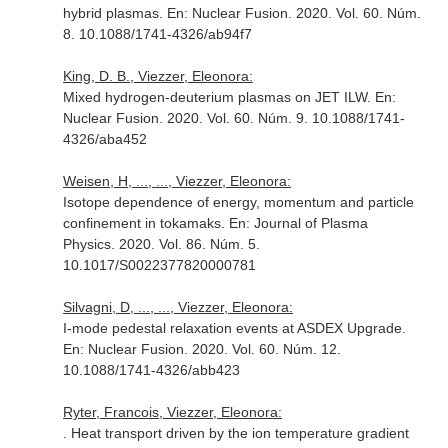
hybrid plasmas.
En: Nuclear Fusion
. 2020. Vol. 60. Núm.
8. 10.1088/1741-4326/ab94f7
King, D. B., Viezzer, Eleonora:
Mixed hydrogen-deuterium plasmas on JET ILW.
En:
Nuclear Fusion
. 2020. Vol. 60. Núm. 9. 10.1088/1741-
4326/aba452
Weisen, H, ..., ..., Viezzer, Eleonora:
Isotope dependence of energy, momentum and particle
confinement in tokamaks.
En: Journal of Plasma
Physics
. 2020. Vol. 86. Núm. 5.
10.1017/S0022377820000781
Silvagni, D, ..., ..., Viezzer, Eleonora:
I-mode pedestal relaxation events at ASDEX Upgrade.
En: Nuclear Fusion
. 2020. Vol. 60. Núm. 12.
10.1088/1741-4326/abb423
Ryter, Francois, Viezzer, Eleonora:
. Heat transport driven by the ion temperature gradient