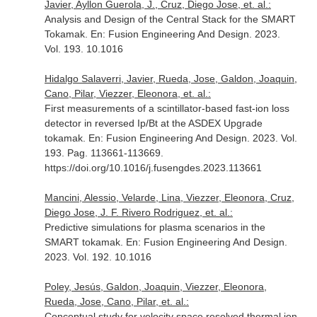
Javier, Ayllon Guerola, J., Cruz, Diego Jose, et. al.:
Analysis and Design of the Central Stack for the SMART
Tokamak.
En: Fusion Engineering And Design
. 2023.
Vol. 193. 10.1016
Hidalgo Salaverri, Javier, Rueda, Jose, Galdon, Joaquin,
Cano, Pilar, Viezzer, Eleonora, et. al.:
First measurements of a scintillator-based fast-ion loss
detector in reversed Ip/Bt at the ASDEX Upgrade
tokamak.
En: Fusion Engineering And Design
. 2023. Vol.
193. Pag. 113661-113669.
https://doi.org/10.1016/j.fusengdes.2023.113661
Mancini, Alessio, Velarde, Lina, Viezzer, Eleonora, Cruz,
Diego Jose, J. F. Rivero Rodriguez, et. al.:
Predictive simulations for plasma scenarios in the
SMART tokamak.
En: Fusion Engineering And Design
.
2023. Vol. 192. 10.1016
Poley, Jesús, Galdon, Joaquin, Viezzer, Eleonora,
Rueda, Jose, Cano, Pilar, et. al.:
Conceptual study for velocity space resolved thermal ion