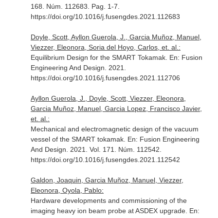
168. Núm. 112683. Pag. 1-7.
https://doi.org/10.1016/j.fusengdes.2021.112683
Doyle, Scott, Ayllon Guerola, J., Garcia Muñoz, Manuel,
Viezzer, Eleonora, Soria del Hoyo, Carlos, et. al.:
Equilibrium Design for the SMART Tokamak.
En: Fusion
Engineering And Design
. 2021.
https://doi.org/10.1016/j.fusengdes.2021.112706
Ayllon Guerola, J., Doyle, Scott, Viezzer, Eleonora,
Garcia Muñoz, Manuel, Garcia Lopez, Francisco Javier,
et. al.:
Mechanical and electromagnetic design of the vacuum
vessel of the SMART tokamak.
En: Fusion Engineering
And Design
. 2021. Vol. 171. Núm. 112542.
https://doi.org/10.1016/j.fusengdes.2021.112542
Galdon, Joaquin, Garcia Muñoz, Manuel, Viezzer,
Eleonora, Oyola, Pablo:
Hardware developments and commissioning of the
imaging heavy ion beam probe at ASDEX upgrade.
En: