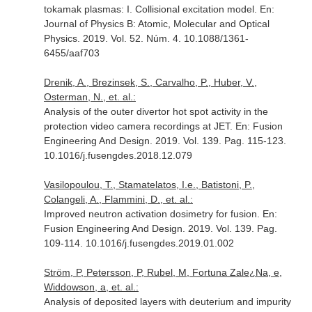
tokamak plasmas: I. Collisional excitation model.
En:
Journal of Physics B: Atomic, Molecular and Optical
Physics
. 2019. Vol. 52. Núm. 4. 10.1088/1361-
6455/aaf703
Drenik, A., Brezinsek, S., Carvalho, P., Huber, V.,
Osterman, N., et. al.:
Analysis of the outer divertor hot spot activity in the
protection video camera recordings at JET.
En: Fusion
Engineering And Design
. 2019. Vol. 139. Pag. 115-123.
10.1016/j.fusengdes.2018.12.079
Vasilopoulou, T., Stamatelatos, I.e., Batistoni, P.,
Colangeli, A., Flammini, D., et. al.:
Improved neutron activation dosimetry for fusion.
En:
Fusion Engineering And Design
. 2019. Vol. 139. Pag.
109-114. 10.1016/j.fusengdes.2019.01.002
Ström, P, Petersson, P, Rubel, M, Fortuna Zale¿Na, e,
Widdowson, a, et. al.:
Analysis of deposited layers with deuterium and impurity