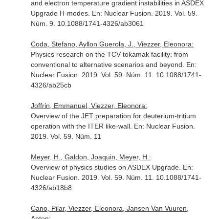
and electron temperature gradient instabilities in ASDEX
Upgrade H-modes.
En: Nuclear Fusion
. 2019. Vol. 59.
Núm. 9. 10.1088/1741-4326/ab3061
Coda, Stefano, Ayllon Guerola, J., Viezzer, Eleonora:
Physics research on the TCV tokamak facility: from
conventional to alternative scenarios and beyond.
En:
Nuclear Fusion
. 2019. Vol. 59. Núm. 11. 10.1088/1741-
4326/ab25cb
Joffrin, Emmanuel, Viezzer, Eleonora:
Overview of the JET preparation for deuterium-tritium
operation with the ITER like-wall.
En: Nuclear Fusion
.
2019. Vol. 59. Núm. 11
Meyer, H., Galdon, Joaquin, Meyer, H.:
Overview of physics studies on ASDEX Upgrade.
En:
Nuclear Fusion
. 2019. Vol. 59. Núm. 11. 10.1088/1741-
4326/ab18b8
Cano, Pilar, Viezzer, Eleonora, Jansen Van Vuuren,
Anton: