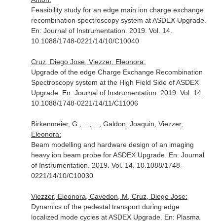
Feasibility study for an edge main ion charge exchange
recombination spectroscopy system at ASDEX Upgrade.
En: Journal of Instrumentation
. 2019. Vol. 14.
10.1088/1748-0221/14/10/C10040
Cruz, Diego Jose, Viezzer, Eleonora:
Upgrade of the edge Charge Exchange Recombination
Spectroscopy system at the High Field Side of ASDEX
Upgrade.
En: Journal of Instrumentation
. 2019. Vol. 14.
10.1088/1748-0221/14/11/C11006
Birkenmeier, G., ..., ..., Galdon, Joaquin, Viezzer,
Eleonora:
Beam modelling and hardware design of an imaging
heavy ion beam probe for ASDEX Upgrade.
En: Journal
of Instrumentation
. 2019. Vol. 14. 10.1088/1748-
0221/14/10/C10030
Viezzer, Eleonora, Cavedon, M, Cruz, Diego Jose:
Dynamics of the pedestal transport during edge
localized mode cycles at ASDEX Upgrade.
En: Plasma