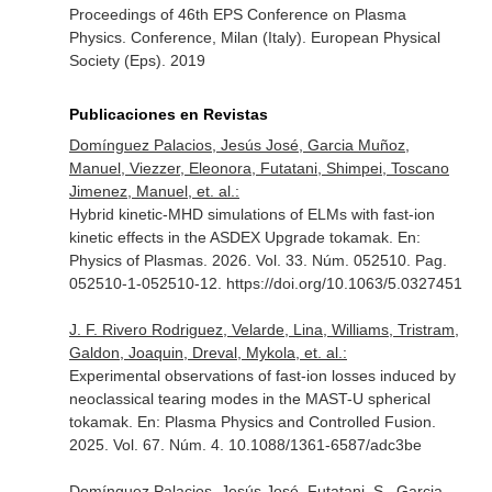
Proceedings of 46th EPS Conference on Plasma
Physics. Conference, Milan (Italy)
. European Physical
Society (Eps). 2019
Publicaciones en Revistas
Domínguez Palacios, Jesús José, Garcia Muñoz,
Manuel, Viezzer, Eleonora, Futatani, Shimpei, Toscano
Jimenez, Manuel, et. al.:
Hybrid kinetic-MHD simulations of ELMs with fast-ion
kinetic effects in the ASDEX Upgrade tokamak.
En:
Physics of Plasmas
. 2026. Vol. 33. Núm. 052510. Pag.
052510-1-052510-12. https://doi.org/10.1063/5.0327451
J. F. Rivero Rodriguez, Velarde, Lina, Williams, Tristram,
Galdon, Joaquin, Dreval, Mykola, et. al.:
Experimental observations of fast-ion losses induced by
neoclassical tearing modes in the MAST-U spherical
tokamak.
En: Plasma Physics and Controlled Fusion
.
2025. Vol. 67. Núm. 4. 10.1088/1361-6587/adc3be
Domínguez Palacios, Jesús José, Futatani, S., Garcia