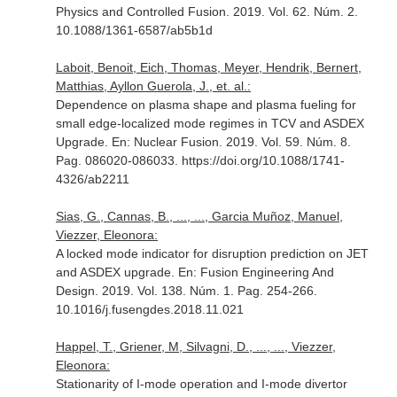
Physics and Controlled Fusion
. 2019. Vol. 62. Núm. 2.
10.1088/1361-6587/ab5b1d
Laboit, Benoit, Eich, Thomas, Meyer, Hendrik, Bernert,
Matthias, Ayllon Guerola, J., et. al.:
Dependence on plasma shape and plasma fueling for
small edge-localized mode regimes in TCV and ASDEX
Upgrade.
En: Nuclear Fusion
. 2019. Vol. 59. Núm. 8.
Pag. 086020-086033. https://doi.org/10.1088/1741-
4326/ab2211
Sias, G., Cannas, B., ..., ..., Garcia Muñoz, Manuel,
Viezzer, Eleonora:
A locked mode indicator for disruption prediction on JET
and ASDEX upgrade.
En: Fusion Engineering And
Design
. 2019. Vol. 138. Núm. 1. Pag. 254-266.
10.1016/j.fusengdes.2018.11.021
Happel, T., Griener, M, Silvagni, D., ..., ..., Viezzer,
Eleonora:
Stationarity of I-mode operation and I-mode divertor