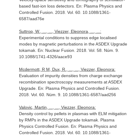
based fast-ion loss detectors.
En: Plasma Physics and
Controlled Fusion
. 2018. Vol. 60. 10.1088/1361-
6587/aad76e
Suttrop, W., ..., ..., Viezzer, Eleonora, ..., ...:
Experimental conditions to suppress edge localised
modes by magnetic perturbations in the ASDEX Upgrade
tokamak.
En: Nuclear Fusion
. 2018. Vol. 58. Núm. 9.
10.1088/1741-4326/aace93
Mcdermott, R M, Dux, R., ..., ..., Viezzer, Eleonora:
Evaluation of impurity densities from charge exchange
recombination spectroscopy measurements at ASDEX
Upgrade.
En: Plasma Physics and Controlled Fusion
.
2018. Vol. 60. Núm. 9. 10.1088/1361-6587/aad256
Valovic, Martin, ..., ..., Viezzer, Eleonora:
Density control by pellets in plasmas with ELM mitigation
by RMPs in the ASDEX Upgrade tokamak. Plasma
Physics Controlled Fusion.
En: Plasma Physics and
Controlled Fusion
. 2018. Vol. 60. 10.1088/1361-