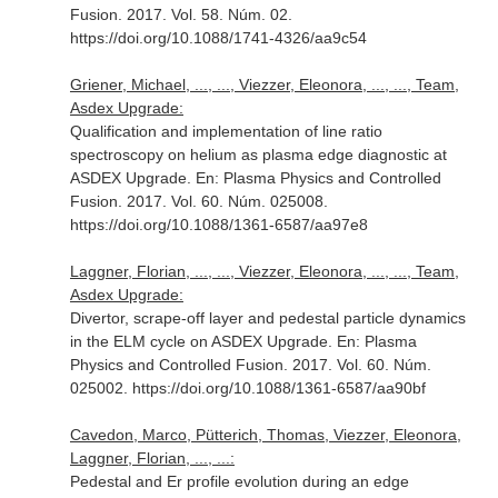
Fusion
. 2017. Vol. 58. Núm. 02.
https://doi.org/10.1088/1741-4326/aa9c54
Griener, Michael, ..., ..., Viezzer, Eleonora, ..., ..., Team,
Asdex Upgrade:
Qualification and implementation of line ratio
spectroscopy on helium as plasma edge diagnostic at
ASDEX Upgrade.
En: Plasma Physics and Controlled
Fusion
. 2017. Vol. 60. Núm. 025008.
https://doi.org/10.1088/1361-6587/aa97e8
Laggner, Florian, ..., ..., Viezzer, Eleonora, ..., ..., Team,
Asdex Upgrade:
Divertor, scrape-off layer and pedestal particle dynamics
in the ELM cycle on ASDEX Upgrade.
En: Plasma
Physics and Controlled Fusion
. 2017. Vol. 60. Núm.
025002. https://doi.org/10.1088/1361-6587/aa90bf
Cavedon, Marco, Pütterich, Thomas, Viezzer, Eleonora,
Laggner, Florian, ..., ...:
Pedestal and Er profile evolution during an edge