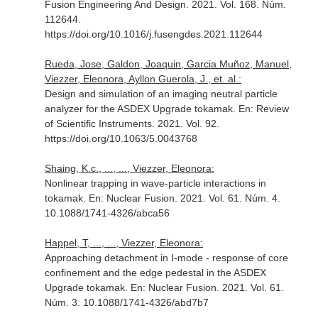
Fusion Engineering And Design
. 2021. Vol. 168. Núm.
112644.
https://doi.org/10.1016/j.fusengdes.2021.112644
Rueda, Jose, Galdon, Joaquin, Garcia Muñoz, Manuel,
Viezzer, Eleonora, Ayllon Guerola, J., et. al.:
Design and simulation of an imaging neutral particle
analyzer for the ASDEX Upgrade tokamak.
En: Review
of Scientific Instruments
. 2021. Vol. 92.
https://doi.org/10.1063/5.0043768
Shaing, K.c., ..., ..., Viezzer, Eleonora:
Nonlinear trapping in wave-particle interactions in
tokamak.
En: Nuclear Fusion
. 2021. Vol. 61. Núm. 4.
10.1088/1741-4326/abca56
Happel, T, ..., ..., Viezzer, Eleonora:
Approaching detachment in I-mode - response of core
confinement and the edge pedestal in the ASDEX
Upgrade tokamak.
En: Nuclear Fusion
. 2021. Vol. 61.
Núm. 3. 10.1088/1741-4326/abd7b7