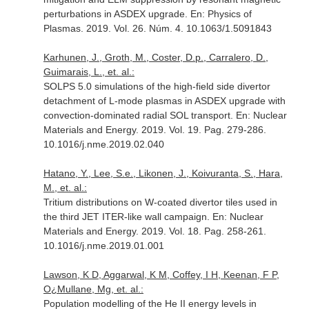
perturbations in ASDEX upgrade.
En: Physics of
Plasmas
. 2019. Vol. 26. Núm. 4. 10.1063/1.5091843
Karhunen, J., Groth, M., Coster, D.p., Carralero, D.,
Guimarais, L., et. al.:
SOLPS 5.0 simulations of the high-field side divertor
detachment of L-mode plasmas in ASDEX upgrade with
convection-dominated radial SOL transport.
En: Nuclear
Materials and Energy
. 2019. Vol. 19. Pag. 279-286.
10.1016/j.nme.2019.02.040
Hatano, Y., Lee, S.e., Likonen, J., Koivuranta, S., Hara,
M., et. al.:
Tritium distributions on W-coated divertor tiles used in
the third JET ITER-like wall campaign.
En: Nuclear
Materials and Energy
. 2019. Vol. 18. Pag. 258-261.
10.1016/j.nme.2019.01.001
Lawson, K D, Aggarwal, K M, Coffey, I H, Keenan, F P,
O¿Mullane, Mg, et. al.:
Population modelling of the He II energy levels in