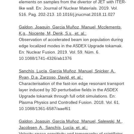
elements on samples from the divertor of JET with ITER-
like wall.
En: Journal of Nuclear Materials
. 2019. Vol.
516. Pag. 202-213. 10.1016/j.jnucmat.2018.11.027
Galdon, Joaquin, Garcia Muñoz, Manuel, Mcclements,
K.g., Nocente, M, Denk, S.s., et. al.:
Observation of accelerated beam ion population during
edge localized modes in the ASDEX Upgrade tokamak.
En: Nuclear Fusion
. 2019. Vol. 59. Núm. 6.
10.1088/1741-4326/ab1376
Sanchís, Lucía, Garcia Muñoz, Manuel, Snicker, A.,
Ryan, D.a, Zarzoso, David, et. al.:
Characterisation of the fast-ion edge resonant transport
layer induced by 3D perturbative fields in the ASDEX
Upgrade tokamak through full orbit simulations.
En:
Plasma Physics and Controlled Fusion
. 2018. Vol. 61.
10.1088/1361-6587/aaef61
Galdon, Joaquin, Garcia Muñoz, Manuel, Salewski, M.,
Jacobsen, A., Sanchís, Lucía, et. al.:
Velocity-space sensitivity and tomography of scintillator-