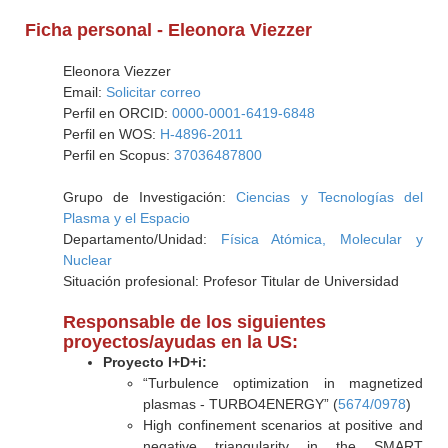
Ficha personal - Eleonora Viezzer
Eleonora Viezzer
Email:
Solicitar correo
Perfil en ORCID:
0000-0001-6419-6848
Perfil en WOS:
H-4896-2011
Perfil en Scopus:
37036487800
Grupo de Investigación:
Ciencias y Tecnologías del
Plasma y el Espacio
Departamento/Unidad:
Física Atómica, Molecular y
Nuclear
Situación profesional: Profesor Titular de Universidad
Responsable de los siguientes
proyectos/ayudas en la US:
Proyecto I+D+i:
“Turbulence optimization in magnetized
plasmas - TURBO4ENERGY” (
5674/0978
)
High confinement scenarios at positive and
negative triangularity in the SMART