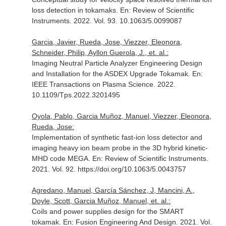
loss detection in tokamaks.
En: Review of Scientific
Instruments
. 2022. Vol. 93. 10.1063/5.0099087
Garcia, Javier, Rueda, Jose, Viezzer, Eleonora,
Schneider, Philip, Ayllon Guerola, J., et. al.:
Imaging Neutral Particle Analyzer Engineering Design
and Installation for the ASDEX Upgrade Tokamak.
En:
IEEE Transactions on Plasma Science
. 2022.
10.1109/Tps.2022.3201495
Oyola, Pablo, Garcia Muñoz, Manuel, Viezzer, Eleonora,
Rueda, Jose:
Implementation of synthetic fast-ion loss detector and
imaging heavy ion beam probe in the 3D hybrid kinetic-
MHD code MEGA.
En: Review of Scientific Instruments
.
2021. Vol. 92. https://doi.org/10.1063/5.0043757
Agredano, Manuel, García Sánchez, J, Mancini, A.,
Doyle, Scott, Garcia Muñoz, Manuel, et. al.:
Coils and power supplies design for the SMART
tokamak.
En: Fusion Engineering And Design
. 2021. Vol.