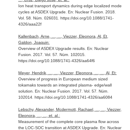
Ion heat transport dynamics during edge localized mode
cycles at ASDEX Upgrade.
En: Nuclear Fusion
. 2018.
Vol. 58. Núm. 026031. https://doi.org/10.1088/1741-
4326/aaa22f
Kallenbach, Arne, ..., ..., Viezzer, Eleonora, Al, Et,
Galdon, Joaquin:
Overview of ASDEX Upgrade results.
En: Nuclear
Fusion
. 2017. Vol. 57. Núm. 102015.
https://doi.org/10.1088/1741-4326/aa64f6
Meyer, Hendrik, ..., ..., Viezzer, Eleonora, ..., ..., Al, Et:
Overview of progress in European medium sized
tokamaks towards an integrated plasma- edge/wall
solution.
En: Nuclear Fusion
. 2017. Vol. 57. Núm.
102014. https://doi.org/10.1088/1741-4326/aa6084
Lebschy, Alexander, Mcdermott, Rachael, ..., ..., Viezzer,
Eleonora, ..., ..., et. al.:
Measurement of the complete core plasma flow across
the LOC-SOC transition at ASDEX Upgrade.
En: Nuclear