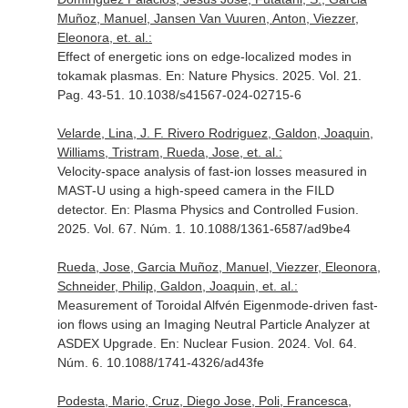
Muñoz, Manuel, Jansen Van Vuuren, Anton, Viezzer,
Eleonora, et. al.:
Effect of energetic ions on edge-localized modes in
tokamak plasmas.
En: Nature Physics
. 2025. Vol. 21.
Pag. 43-51. 10.1038/s41567-024-02715-6
Velarde, Lina, J. F. Rivero Rodriguez, Galdon, Joaquin,
Williams, Tristram, Rueda, Jose, et. al.:
Velocity-space analysis of fast-ion losses measured in
MAST-U using a high-speed camera in the FILD
detector.
En: Plasma Physics and Controlled Fusion
.
2025. Vol. 67. Núm. 1. 10.1088/1361-6587/ad9be4
Rueda, Jose, Garcia Muñoz, Manuel, Viezzer, Eleonora,
Schneider, Philip, Galdon, Joaquin, et. al.:
Measurement of Toroidal Alfvén Eigenmode-driven fast-
ion flows using an Imaging Neutral Particle Analyzer at
ASDEX Upgrade.
En: Nuclear Fusion
. 2024. Vol. 64.
Núm. 6. 10.1088/1741-4326/ad43fe
Podesta, Mario, Cruz, Diego Jose, Poli, Francesca,