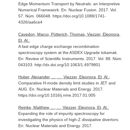
Edge Momentum Transport by Neutrals: an Interpretive
Numerical Framework.
En: Nuclear Fusion
. 2017. Vol.
57. Núm. 066048. https://doi.org/10.1088/1741-
4326/aa6ce4
Cavedon, Marco, Pütterich, Thomas, Viezzer, Eleonora,
Et, Al.:
A fast edge charge exchange recombination
spectroscopy system at the ASDEX Upgrade tokamak.
En: Review of Scientific Instruments
. 2017. Vol. 88. Núm.
043103. http://dx.doi.org/10.1063/1.4979801
Huber, Alexander, ..., ..., Viezzer, Eleonora, Et, Al.:
Comparative H-mode density limit studies in JET and
AUG.
En: Nuclear Materials and Energy
. 2017.
https://doi.org/10.1016/j.nme.2017.01.005
Reinke, Matthew, ..., ..., Viezzer, Eleonora, Et, Al.:
Expanding the role of impurity spectroscopy for
investigating the physics of high-Z dissipative divertors.
En: Nuclear Materials and Energy
. 2017.