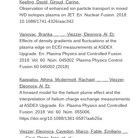
Keeling, David, Giroud, Carine:
Observation of enhanced ion particle transport in mixed
H/D isotopes plasma on JET.
En: Nuclear Fusion
. 2018.
10.1088/1741-4326/aac342
Vanovac, Branka, ..., ..., Viezzer, Eleonora, Al, Et:
Effects of density gradients and fluctuations at the
plasma edge on ECEI measurements at ASDEX
Upgrade.
En: Plasma Physics and Controlled Fusion
.
2018. Vol. 60. Núm. 045002. Plasma Physics Control.
Fusion 60 045002 (2018)
Kappatou, Athina, Mcdermott, Rachael, ..., ..., Viezzer,
Eleonora, Al, Et:
A forward model for the helium plume effect and the
interpretation of helium charge exchange measurements
at ASDEX Upgrade.
En: Plasma Physics and Controlled
Fusion
. 2018. Vol. 60. Núm. 055006.
https://doi.org/10.1088/1361-6587/aab25a
Viezzer, Eleonora, Cavedon, Marco, Fable, Emiliano, ...,
..., Cruz, Diego Jose, et. al.: