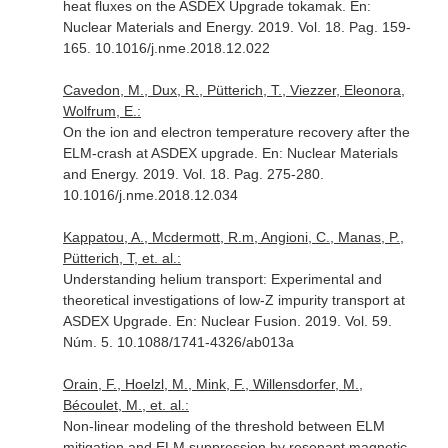
heat fluxes on the ASDEX Upgrade tokamak.
En:
Nuclear Materials and Energy
. 2019. Vol. 18. Pag. 159-
165. 10.1016/j.nme.2018.12.022
Cavedon, M., Dux, R., Pütterich, T., Viezzer, Eleonora,
Wolfrum, E.:
On the ion and electron temperature recovery after the
ELM-crash at ASDEX upgrade.
En: Nuclear Materials
and Energy
. 2019. Vol. 18. Pag. 275-280.
10.1016/j.nme.2018.12.034
Kappatou, A., Mcdermott, R.m, Angioni, C., Manas, P.,
Pütterich, T, et. al.:
Understanding helium transport: Experimental and
theoretical investigations of low-Z impurity transport at
ASDEX Upgrade.
En: Nuclear Fusion
. 2019. Vol. 59.
Núm. 5. 10.1088/1741-4326/ab013a
Orain, F., Hoelzl, M., Mink, F., Willensdorfer, M.,
Bécoulet, M., et. al.:
Non-linear modeling of the threshold between ELM
mitigation and ELM suppression by resonant magnetic