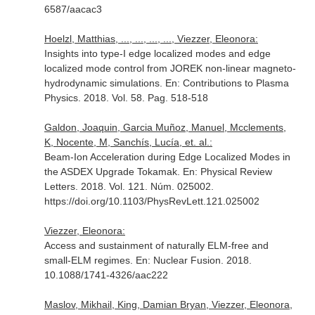
6587/aacac3
Hoelzl, Matthias, ..., ..., ..., ..., Viezzer, Eleonora:
Insights into type-I edge localized modes and edge
localized mode control from JOREK non-linear magneto-
hydrodynamic simulations.
En: Contributions to Plasma
Physics
. 2018. Vol. 58. Pag. 518-518
Galdon, Joaquin, Garcia Muñoz, Manuel, Mcclements,
K, Nocente, M, Sanchís, Lucía, et. al.:
Beam-Ion Acceleration during Edge Localized Modes in
the ASDEX Upgrade Tokamak.
En: Physical Review
Letters
. 2018. Vol. 121. Núm. 025002.
https://doi.org/10.1103/PhysRevLett.121.025002
Viezzer, Eleonora:
Access and sustainment of naturally ELM-free and
small-ELM regimes.
En: Nuclear Fusion
. 2018.
10.1088/1741-4326/aac222
Maslov, Mikhail, King, Damian Bryan, Viezzer, Eleonora,