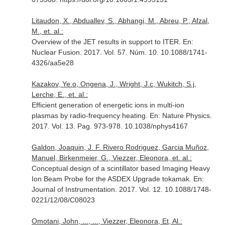
Litaudon, X., Abduallev, S., Abhangi, M., Abreu, P., Afzal,
M., et. al.:
Overview of the JET results in support to ITER.
En:
Nuclear Fusion
. 2017. Vol. 57. Núm. 10. 10.1088/1741-
4326/aa5e28
Kazakov, Ye.o, Ongena, J., Wright, J.c, Wukitch, S.j,
Lerche, E., et. al.:
Efficient generation of energetic ions in multi-ion
plasmas by radio-frequency heating.
En: Nature Physics
.
2017. Vol. 13. Pag. 973-978. 10.1038/nphys4167
Galdon, Joaquin, J. F. Rivero Rodriguez, Garcia Muñoz,
Manuel, Birkenmeier, G., Viezzer, Eleonora, et. al.:
Conceptual design of a scintillator based Imaging Heavy
Ion Beam Probe for the ASDEX Upgrade tokamak.
En:
Journal of Instrumentation
. 2017. Vol. 12. 10.1088/1748-
0221/12/08/C08023
Omotani, John, ..., ..., Viezzer, Eleonora, Et, Al.: