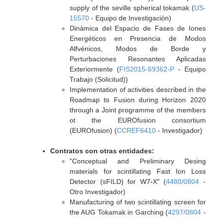
supply of the seville spherical tokamak (
US-
15570
- Equipo de Investigación)
Dinámica del Espacio de Fases de Iones
Energéticos en Presencia de Modos
Alfvénicos, Modos de Borde y
Perturbaciones Resonantes Aplicadas
Exteriormente (
FIS2015-69362-P
- Equipo
Trabajo (Solicitud))
Implementation of activities described in the
Roadmap to Fusion during Horizon 2020
through a Joint programme of the members
ot the EUROfusion consortium
(EUROfusion) (
CCREF6410
- Investigador)
Contratos con otras entidades:
"Conceptual and Preliminary Desing
materials for scintillating Fast Ion Loss
Detector (sFILD) for W7-X" (
4480/0804
-
Otro Investigador)
Manufacturing of two scintillating screen for
the AUG Tokamak in Garching (
4297/0804
-