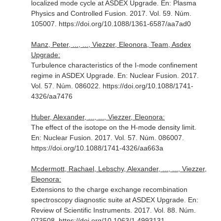
localized mode cycle at ASDEX Upgrade.
En: Plasma
Physics and Controlled Fusion
. 2017. Vol. 59. Núm.
105007. https://doi.org/10.1088/1361-6587/aa7ad0
Manz, Peter, ..., ..., Viezzer, Eleonora, Team, Asdex
Upgrade:
Turbulence characteristics of the I-mode confinement
regime in ASDEX Upgrade.
En: Nuclear Fusion
. 2017.
Vol. 57. Núm. 086022. https://doi.org/10.1088/1741-
4326/aa7476
Huber, Alexander, ..., ..., Viezzer, Eleonora:
The effect of the isotope on the H-mode density limit.
En: Nuclear Fusion
. 2017. Vol. 57. Núm. 086007.
https://doi.org/10.1088/1741-4326/aa663a
Mcdermott, Rachael, Lebschy, Alexander, ..., ..., Viezzer,
Eleonora:
Extensions to the charge exchange recombination
spectroscopy diagnostic suite at ASDEX Upgrade.
En:
Review of Scientific Instruments
. 2017. Vol. 88. Núm.
073508. https://doi.org/10.1063/1.4993131