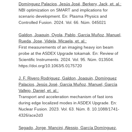
Domínguez Palacios, Jesús José, Berkery, Jack, et. al.:
NBI optimization on SMART and implications for
scenario development.
En: Plasma Physics and
Controlled Fusion
. 2024. Vol. 66. Núm. 045021
Galdon, Joaquin, Oyola, Pablo, Garcia Muñoz, Manuel,
Rueda, Jose, Videla, Micaela, et. al.:
First measurements of an imaging heavy ion beam
probe at the ASDEX Upgrade tokamak.
En: Review of
Scientific Instruments
. 2024. Vol. 95. Núm. 013504.
https://doi.org/10.1063/5.0175720
J. F. Rivero Rodriguez, Galdon, Joaquin, Domínguez
Palacios, Jesús José, Garcia Muñoz, Manuel, García
Vallejo, Daniel, et. al.:
Transport and acceleration mechanism of fast ions
during edge localized modes in ASDEX Upgrade.
En:
Nuclear Fusion
. 2023. Vol. 63. Núm. 8. 10.1088/1741-
4326/ace2d3
Segado, Jorge, Mancini, Alessio, García Domínguez,