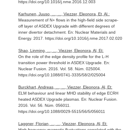
https://doi.org/10.1016/j.nme.2016.12.003
Karhunen, Juuso, ..., ..., Viezzer, Eleonora, Et, Al.:
Measurement of N+ flows in the high-field side scrape-
off layer of ASDEX Upgrade with different degrees of
inner divertor detachment.
En: Nuclear Materials and
Energy
. 2017. https://doi.org/10.1016/j.nme.2017.02.020
Shao, Linming, ..., ..., Viezzer, Eleonora, Al, Et:
On the role of the edge density profile for the L-H
transition power threshold in ASDEX Upgrade.
En:
Nuclear Fusion
. 2016. Vol. 58. Núm. 025004.
https://doi.org/10.1088/0741-3335/58/2/025004
Burckhart, Andreas, ..., ..., Viezzer, Eleonora, Al, Et:
ELM behaviour and linear MHD stability of edge ECRH
heated ASDEX Upgrade plasmas.
En: Nuclear Fusion
.
2016. Vol. 56. Núm. 056011.
https://doi.org/10.1088/0029-5515/56/5/056011
Laggner, Florian, ..., ..., Viezzer, Eleonora, Al, Et:
High frequency magnetic fluctuations correlated with the