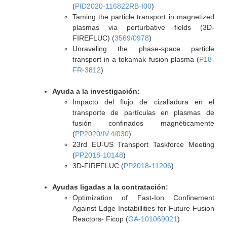
(
PID2020-116822RB-I00
)
Taming the particle transport in magnetized
plasmas via perturbative fields (3D-
FIREFLUC) (
3569/0978
)
Unraveling the phase-space particle
transport in a tokamak fusion plasma (
P18-
FR-3812
)
Ayuda a la investigación:
Impacto del flujo de cizalladura en el
transporte de partículas en plasmas de
fusión confinados magnéticamente
(
PP2020/IV.4/030
)
23rd EU-US Transport Taskforce Meeting
(
PP2018-10148
)
3D-FIREFLUC (
PP2018-11206
)
Ayudas ligadas a la contratación:
Optimization of Fast-Ion Confinement
Against Edge Instabillities for Future Fusion
Reactors- Ficop (
GA-101069021
)