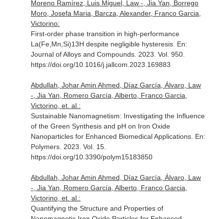
Moreno Ramírez, Luis Miguel, Law -, Jia Yan, Borrego
Moro, Josefa Maria, Barcza, Alexander, Franco Garcia,
Victorino:
First-order phase transition in high-performance
La(Fe,Mn,Si)13H despite negligible hysteresis.
En:
Journal of Alloys and Compounds
. 2023. Vol. 950.
https://doi.org/10.1016/j.jallcom.2023.169883
Abdullah, Johar Amin Ahmed, Díaz García, Álvaro, Law
-, Jia Yan, Romero García, Alberto, Franco Garcia,
Victorino, et. al.:
Sustainable Nanomagnetism: Investigating the Influence
of the Green Synthesis and pH on Iron Oxide
Nanoparticles for Enhanced Biomedical Applications.
En:
Polymers
. 2023. Vol. 15.
https://doi.org/10.3390/polym15183850
Abdullah, Johar Amin Ahmed, Díaz García, Álvaro, Law
-, Jia Yan, Romero García, Alberto, Franco Garcia,
Victorino, et. al.:
Quantifying the Structure and Properties of
Nanomagnetic Iron Oxide Particles for Enhanced