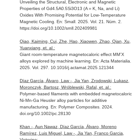
Unveiling the Structural, Electronic and Magnetic
Properties of Gd4.5A0.5Si3O13 (A = K, Na, and Li)
Oxides With Promising Potential for Low-Temperature
Magnetic Cooling.
En: Small
. 2025. Vol. 21. Núm. 2.
https://doi.org/10.1002/smll.202409981
Qiao, Kaiming, Cui, Zhe, Hao, Xiaowen, Zhao, Qian, Xu,
Yuanxiang, et. al.:
Giant room-temperature magnetocaloric effect MM'X
alloys explored by machine learning.
En: Acta Materialia
.
2025. Vol. 297. 10.1016/j.actamat.2025.121344
Díaz García, Álvaro, Law -, Jia Yan, Zrodowski, Lukasz,
Moronczyk, Bartosz, Wróblewski, Rafal, et. al.:
Polymer-based filaments with embedded magnetocaloric
Ni-Mn-Ga Heusler alloy particles for additive
manufacturing.
En: Polymer Composites
. 2024.
doi.org/10.1002/pc.28130
Khan -, Aun Nawaz, Díaz García, Álvaro, Moreno
Ramírez, Luis Miguel, Law -, Jia Yan, Franco Garcia,
Victorino: