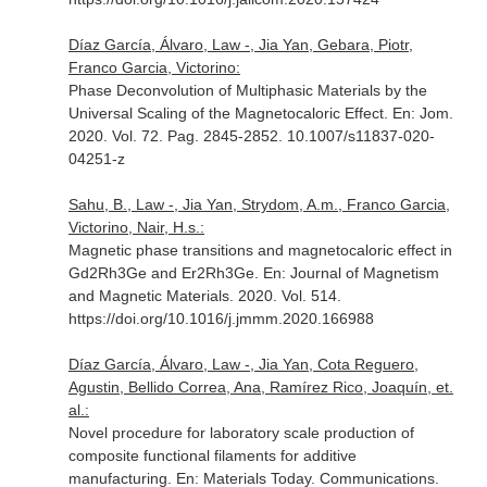
Díaz García, Álvaro, Law -, Jia Yan, Gebara, Piotr,
Franco Garcia, Victorino:
Phase Deconvolution of Multiphasic Materials by the
Universal Scaling of the Magnetocaloric Effect.
En: Jom
.
2020. Vol. 72. Pag. 2845-2852. 10.1007/s11837-020-
04251-z
Sahu, B., Law -, Jia Yan, Strydom, A.m., Franco Garcia,
Victorino, Nair, H.s.:
Magnetic phase transitions and magnetocaloric effect in
Gd2Rh3Ge and Er2Rh3Ge.
En: Journal of Magnetism
and Magnetic Materials
. 2020. Vol. 514.
https://doi.org/10.1016/j.jmmm.2020.166988
Díaz García, Álvaro, Law -, Jia Yan, Cota Reguero,
Agustin, Bellido Correa, Ana, Ramírez Rico, Joaquín, et.
al.:
Novel procedure for laboratory scale production of
composite functional filaments for additive
manufacturing.
En: Materials Today. Communications
.