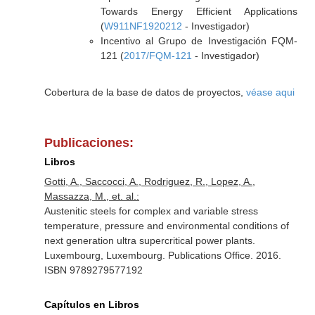
Towards Energy Efficient Applications
(
W911NF1920212
- Investigador)
Incentivo al Grupo de Investigación FQM-
121 (
2017/FQM-121
- Investigador)
Cobertura de la base de datos de proyectos,
véase aqui
Publicaciones:
Libros
Gotti, A., Saccocci, A., Rodriguez, R., Lopez, A.,
Massazza, M., et. al.:
Austenitic steels for complex and variable stress
temperature, pressure and environmental conditions of
next generation ultra supercritical power plants.
Luxembourg, Luxembourg. Publications Office. 2016.
ISBN 9789279577192
Capítulos en Libros