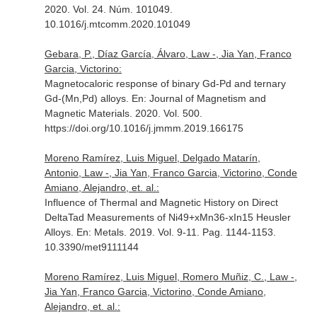
2020. Vol. 24. Núm. 101049.
10.1016/j.mtcomm.2020.101049
Gebara, P., Díaz García, Álvaro, Law -, Jia Yan, Franco
Garcia, Victorino:
Magnetocaloric response of binary Gd-Pd and ternary
Gd-(Mn,Pd) alloys.
En: Journal of Magnetism and
Magnetic Materials
. 2020. Vol. 500.
https://doi.org/10.1016/j.jmmm.2019.166175
Moreno Ramírez, Luis Miguel, Delgado Matarín,
Antonio, Law -, Jia Yan, Franco Garcia, Victorino, Conde
Amiano, Alejandro, et. al.:
Influence of Thermal and Magnetic History on Direct
DeltaTad Measurements of Ni49+xMn36-xIn15 Heusler
Alloys.
En: Metals
. 2019. Vol. 9-11. Pag. 1144-1153.
10.3390/met9111144
Moreno Ramírez, Luis Miguel, Romero Muñiz, C., Law -,
Jia Yan, Franco Garcia, Victorino, Conde Amiano,
Alejandro, et. al.: