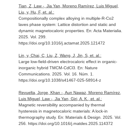
Tian, Z, Law -, Jia Yan, Moreno Ramírez, Luis Miguel,
Liu, y, Hu, F, et. al.:
Compositionally complex alloying in multiple-R-Co2
laves phase system: Lattice distortion and static and
dynamic magnetocaloric properties.
En: Acta Materialia
.
2025. Vol. 299.
https://doi.org/10.1016/j.actamat.2025.121472
Lin, y, Chai, C, Liu, Z, Wang, J, Jin, S, et. al.:
Large low-field-driven electrocaloric effect in organic-
inorganic hybrid TMCM-CdCl3.
En: Nature
Communications
. 2025. Vol. 16. Núm. 1.
https://doi.org/10.1038/s41467-025-58914-z
Revuelta, Jorge, Khan -, Aun Nawaz, Moreno Ramírez,
Luis Miguel, Law -, Jia Yan, Giri, A. K., et. al.:
Magnetic reversibility accompanied by thermal
hysteresis in magnetocaloric materials: A lock-in
thermography study.
En: Materials & Design
. 2025. Vol.
256. https://doi.org/10.1016/j.matdes.2025.114372