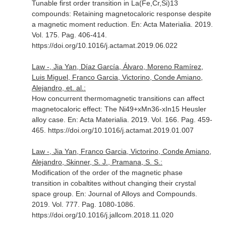
Tunable first order transition in La(Fe,Cr,Si)13
compounds: Retaining magnetocaloric response despite
a magnetic moment reduction.
En: Acta Materialia
. 2019.
Vol. 175. Pag. 406-414.
https://doi.org/10.1016/j.actamat.2019.06.022
Law -, Jia Yan, Díaz García, Álvaro, Moreno Ramírez,
Luis Miguel, Franco Garcia, Victorino, Conde Amiano,
Alejandro, et. al.:
How concurrent thermomagnetic transitions can affect
magnetocaloric effect: The Ni49+xMn36-xIn15 Heusler
alloy case.
En: Acta Materialia
. 2019. Vol. 166. Pag. 459-
465. https://doi.org/10.1016/j.actamat.2019.01.007
Law -, Jia Yan, Franco Garcia, Victorino, Conde Amiano,
Alejandro, Skinner, S. J., Pramana, S. S.:
Modification of the order of the magnetic phase
transition in cobaltites without changing their crystal
space group.
En: Journal of Alloys and Compounds
.
2019. Vol. 777. Pag. 1080-1086.
https://doi.org/10.1016/j.jallcom.2018.11.020