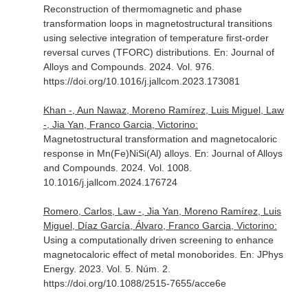
Reconstruction of thermomagnetic and phase
transformation loops in magnetostructural transitions
using selective integration of temperature first-order
reversal curves (TFORC) distributions.
En: Journal of
Alloys and Compounds
. 2024. Vol. 976.
https://doi.org/10.1016/j.jallcom.2023.173081
Khan -, Aun Nawaz, Moreno Ramírez, Luis Miguel, Law
-, Jia Yan, Franco Garcia, Victorino:
Magnetostructural transformation and magnetocaloric
response in Mn(Fe)NiSi(Al) alloys.
En: Journal of Alloys
and Compounds
. 2024. Vol. 1008.
10.1016/j.jallcom.2024.176724
Romero, Carlos, Law -, Jia Yan, Moreno Ramírez, Luis
Miguel, Díaz García, Álvaro, Franco Garcia, Victorino:
Using a computationally driven screening to enhance
magnetocaloric effect of metal monoborides.
En: JPhys
Energy
. 2023. Vol. 5. Núm. 2.
https://doi.org/10.1088/2515-7655/acce6e