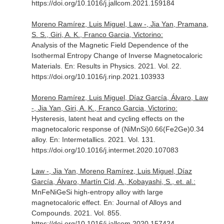
https://doi.org/10.1016/j.jallcom.2021.159184
Moreno Ramírez, Luis Miguel, Law -, Jia Yan, Pramana,
S. S., Giri, A. K., Franco Garcia, Victorino:
Analysis of the Magnetic Field Dependence of the
Isothermal Entropy Change of Inverse Magnetocaloric
Materials.
En: Results in Physics
. 2021. Vol. 22.
https://doi.org/10.1016/j.rinp.2021.103933
Moreno Ramírez, Luis Miguel, Díaz García, Álvaro, Law
-, Jia Yan, Giri, A. K., Franco Garcia, Victorino:
Hysteresis, latent heat and cycling effects on the
magnetocaloric response of (NiMnSi)0.66(Fe2Ge)0.34
alloy.
En: Intermetallics
. 2021. Vol. 131.
https://doi.org/10.1016/j.intermet.2020.107083
Law -, Jia Yan, Moreno Ramírez, Luis Miguel, Díaz
García, Álvaro, Martín Cíd, A., Kobayashi, S., et. al.:
MnFeNiGeSi high-entropy alloy with large
magnetocaloric effect.
En: Journal of Alloys and
Compounds
. 2021. Vol. 855.
https://doi.org/10.1016/j.jallcom.2020.157424