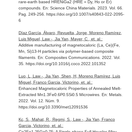
rare-earth based HRENiGa2 (HRE = Dy, Ho or Er)
compounds.
En: Science China Materials
. 2023. Vol. 66.
Pag. 249-256. https://doi.org/10.1007/s40843-022-2095-
6
Díaz García, Álvaro, Revuelta, Jorge, Moreno Ramírez,
Luis Miguel, Law -, Jia Yan, Mayer, C., et. al.:
Additive manufacturing of magnetocaloric (La, Ce)(Fe,
Mn, Si)13-H particles via polymer-based composite
filaments.
En: Composites Communications
. 2022. Vol.
35. https://doi.org/10.1016/j.coco.2022.101352
Luo, L, Law -, Jia Yan, Shen, H, Moreno Ramírez, Luis
Miguel, Franco Garcia, Victorino, et. al.:
Enhanced Magnetocaloric Properties of Annealed Melt-
Extracted Mn1.3Fe0.6P0.5Si0.5 Microwires.
En: Metals
.
2022. Vol. 12. Núm. 9.
https://doi.org/10.3390/met12091536
Kc, S., Mahat, R., Regmi, S., Law -, Jia Yan, Franco
Garcia, Victorino, et. al.:
Co2Fe1.25Ge0.75: A Single-phase Full Heusler Alloy