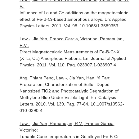
V.:
Influence of La and Ce additions on the magnetocaloric
effect of Fe-B-Cr-based amorphous alloys.
En: Applied
Physics Letters
. 2011. Vol. 98. 10.1063/1.3589353
Law -, Jia Yan, Franco Garcia, Victorino, Ramanujan,
R.V.:
Direct Magnetocaloric Measurements of Fe-B-Cr-X
(X=la, CE) Amorphous Ribbons.
En: Journal of Applied
Physics
. 2011. Vol. 110. Pag. 023907.1-023907.4
Ang, Thiam Peng, Law -, Jia Yan, Han, Yi Fan:
Preparation, Characterization of Sulfur-Doped
Nanosized TiO2 and Photocatalytic Degradation of
Methylene Blue Under Visible Light.
En: Catalysis
Letters
. 2010. Vol. 139. Pag. 77-84. 10.1007/s10562-
010-0390-4
Law -, Jia Yan, Ramanujan, R.V., Franco Garcia,
Victorino:
Tunable Curie temperatures in Gd alloyed Fe-B-Cr