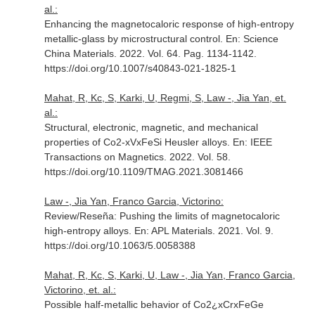
al.:
Enhancing the magnetocaloric response of high-entropy
metallic-glass by microstructural control.
En: Science
China Materials
. 2022. Vol. 64. Pag. 1134-1142.
https://doi.org/10.1007/s40843-021-1825-1
Mahat, R, Kc, S, Karki, U, Regmi, S, Law -, Jia Yan, et.
al.:
Structural, electronic, magnetic, and mechanical
properties of Co2-xVxFeSi Heusler alloys.
En: IEEE
Transactions on Magnetics
. 2022. Vol. 58.
https://doi.org/10.1109/TMAG.2021.3081466
Law -, Jia Yan, Franco Garcia, Victorino:
Review/Reseña: Pushing the limits of magnetocaloric
high-entropy alloys.
En: APL Materials
. 2021. Vol. 9.
https://doi.org/10.1063/5.0058388
Mahat, R, Kc, S, Karki, U, Law -, Jia Yan, Franco Garcia,
Victorino, et. al.:
Possible half-metallic behavior of Co2¿xCrxFeGe