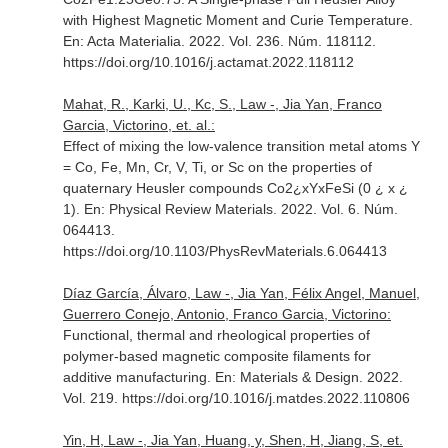
with Highest Magnetic Moment and Curie Temperature.
En: Acta Materialia
. 2022. Vol. 236. Núm. 118112.
https://doi.org/10.1016/j.actamat.2022.118112
Mahat, R., Karki, U., Kc, S., Law -, Jia Yan, Franco
Garcia, Victorino, et. al.:
Effect of mixing the low-valence transition metal atoms Y
= Co, Fe, Mn, Cr, V, Ti, or Sc on the properties of
quaternary Heusler compounds Co2¿xYxFeSi (0 ¿ x ¿
1).
En: Physical Review Materials
. 2022. Vol. 6. Núm.
064413.
https://doi.org/10.1103/PhysRevMaterials.6.064413
Díaz García, Álvaro, Law -, Jia Yan, Félix Angel, Manuel,
Guerrero Conejo, Antonio, Franco Garcia, Victorino:
Functional, thermal and rheological properties of
polymer-based magnetic composite filaments for
additive manufacturing.
En: Materials & Design
. 2022.
Vol. 219. https://doi.org/10.1016/j.matdes.2022.110806
Yin, H, Law -, Jia Yan, Huang, y, Shen, H, Jiang, S, et.