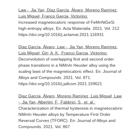
Law -, Jia Yan, Díaz García, Álvaro, Moreno Ramírez,
Luis Miguel, Franco Garcia, Victorino:
Increased magnetocaloric response of FeMnNiGeSi
high-entropy alloys.
En: Acta Materialia
. 2021. Vol. 212.
https://doi.org/10.1016/j.actamat.2021.116931
Díaz García, Álvaro, Law -, Jia Yan, Moreno Ramírez,
Luis Miguel, Giri, A. K., Franco Garcia, Victorino:
Deconvolution of overlapping first and second order
phase transitions in a NiMnIn Heusler alloy using the
scaling laws of the magnetocaloric effect.
En: Journal of
Alloys and Compounds
. 2021. Vol. 871.
https://doi.org/10.1016/j.jallcom.2021.159621
Díaz García, Álvaro, Moreno Ramírez, Luis Miguel, Law
-, Jia Yan, Albertini, F., Fabbrici, S., et. al.:
Characterization of thermal hysteresis in magnetocaloric
NiMnIn Heusler alloys by Temperature First Order
Reversal Curves (TFORC).
En: Journal of Alloys and
Compounds
. 2021. Vol. 867.