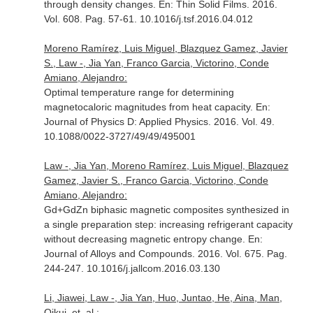
through density changes.
En: Thin Solid Films
. 2016.
Vol. 608. Pag. 57-61. 10.1016/j.tsf.2016.04.012
Moreno Ramírez, Luis Miguel, Blazquez Gamez, Javier
S., Law -, Jia Yan, Franco Garcia, Victorino, Conde
Amiano, Alejandro:
Optimal temperature range for determining
magnetocaloric magnitudes from heat capacity.
En:
Journal of Physics D: Applied Physics
. 2016. Vol. 49.
10.1088/0022-3727/49/49/495001
Law -, Jia Yan, Moreno Ramírez, Luis Miguel, Blazquez
Gamez, Javier S., Franco Garcia, Victorino, Conde
Amiano, Alejandro:
Gd+GdZn biphasic magnetic composites synthesized in
a single preparation step: increasing refrigerant capacity
without decreasing magnetic entropy change.
En:
Journal of Alloys and Compounds
. 2016. Vol. 675. Pag.
244-247. 10.1016/j.jallcom.2016.03.130
Li, Jiawei, Law -, Jia Yan, Huo, Juntao, He, Aina, Man,
Qikui, et. al.: