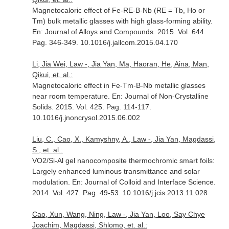
Magnetocaloric effect of Fe-RE-B-Nb (RE = Tb, Ho or
Tm) bulk metallic glasses with high glass-forming ability.
En: Journal of Alloys and Compounds
. 2015. Vol. 644.
Pag. 346-349. 10.1016/j.jallcom.2015.04.170
Li, Jia Wei, Law -, Jia Yan, Ma, Haoran, He, Aina, Man,
Qikui, et. al.:
Magnetocaloric effect in Fe-Tm-B-Nb metallic glasses
near room temperature.
En: Journal of Non-Crystalline
Solids
. 2015. Vol. 425. Pag. 114-117.
10.1016/j.jnoncrysol.2015.06.002
Liu, C., Cao, X., Kamyshny, A., Law -, Jia Yan, Magdassi,
S., et. al.:
VO2/Si-Al gel nanocomposite thermochromic smart foils:
Largely enhanced luminous transmittance and solar
modulation.
En: Journal of Colloid and Interface Science
.
2014. Vol. 427. Pag. 49-53. 10.1016/j.jcis.2013.11.028
Cao, Xun, Wang, Ning, Law -, Jia Yan, Loo, Say Chye
Joachim, Magdassi, Shlomo, et. al.: