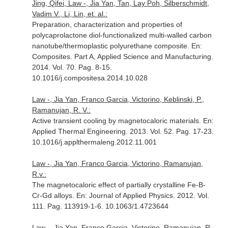
Jing, Qifei, Law -, Jia Yan, Tan, Lay Poh, Silberschmidt,
Vadim V., Li, Lin, et. al.:
Preparation, characterization and properties of
polycaprolactone diol-functionalized multi-walled carbon
nanotube/thermoplastic polyurethane composite.
En:
Composites. Part A, Applied Science and Manufacturing
.
2014. Vol. 70. Pag. 8-15.
10.1016/j.compositesa.2014.10.028
Law -, Jia Yan, Franco Garcia, Victorino, Keblinski, P.,
Ramanujan, R. V.:
Active transient cooling by magnetocaloric materials.
En:
Applied Thermal Engineering
. 2013. Vol. 52. Pag. 17-23.
10.1016/j.applthermaleng.2012.11.001
Law -, Jia Yan, Franco Garcia, Victorino, Ramanujan,
R.v.:
The magnetocaloric effect of partially crystalline Fe-B-
Cr-Gd alloys.
En: Journal of Applied Physics
. 2012. Vol.
111. Pag. 113919-1-6. 10.1063/1.4723644
Law -, Jia Yan, Franco Garcia, Victorino, Ramanujan, R.