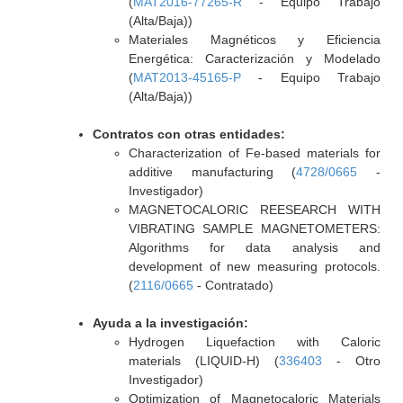
(
MAT2016-77265-R
- Equipo Trabajo
(Alta/Baja))
Materiales Magnéticos y Eficiencia
Energética: Caracterización y Modelado
(
MAT2013-45165-P
- Equipo Trabajo
(Alta/Baja))
Contratos con otras entidades:
Characterization of Fe-based materials for
additive manufacturing (
4728/0665
-
Investigador)
MAGNETOCALORIC REESEARCH WITH
VIBRATING SAMPLE MAGNETOMETERS:
Algorithms for data analysis and
development of new measuring protocols.
(
2116/0665
- Contratado)
Ayuda a la investigación:
Hydrogen Liquefaction with Caloric
materials (LIQUID-H) (
336403
- Otro
Investigador)
Optimization of Magnetocaloric Materials