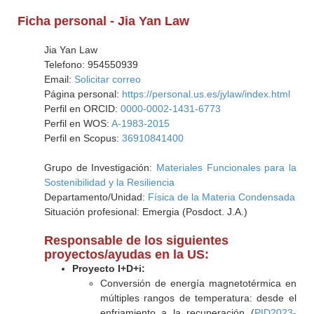
Ficha personal - Jia Yan Law
Jia Yan Law
Telefono: 954550939
Email:
Solicitar correo
Página personal:
https://personal.us.es/jylaw/index.html
Perfil en ORCID:
0000-0002-1431-6773
Perfil en WOS:
A-1983-2015
Perfil en Scopus:
36910841400
Grupo de Investigación:
Materiales Funcionales para la
Sostenibilidad y la Resiliencia
Departamento/Unidad:
Física de la Materia Condensada
Situación profesional: Emergia (Posdoct. J.A.)
Responsable de los siguientes
proyectos/ayudas en la US:
Proyecto I+D+i:
Conversión de energía magnetotérmica en
múltiples rangos de temperatura: desde el
enfriamiento a la recuperación (
PID2023-