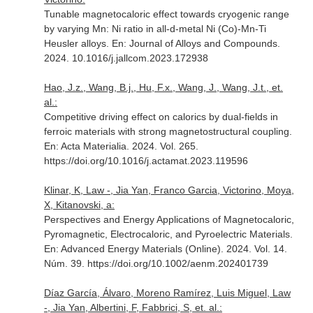
Tunable magnetocaloric effect towards cryogenic range
by varying Mn: Ni ratio in all-d-metal Ni (Co)-Mn-Ti
Heusler alloys.
En: Journal of Alloys and Compounds
.
2024. 10.1016/j.jallcom.2023.172938
Hao, J.z., Wang, B.j., Hu, F.x., Wang, J., Wang, J.t., et.
al.:
Competitive driving effect on calorics by dual-fields in
ferroic materials with strong magnetostructural coupling.
En: Acta Materialia
. 2024. Vol. 265.
https://doi.org/10.1016/j.actamat.2023.119596
Klinar, K, Law -, Jia Yan, Franco Garcia, Victorino, Moya,
X, Kitanovski, a:
Perspectives and Energy Applications of Magnetocaloric,
Pyromagnetic, Electrocaloric, and Pyroelectric Materials.
En: Advanced Energy Materials (Online)
. 2024. Vol. 14.
Núm. 39. https://doi.org/10.1002/aenm.202401739
Díaz García, Álvaro, Moreno Ramírez, Luis Miguel, Law
-, Jia Yan, Albertini, F, Fabbrici, S, et. al.: