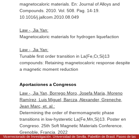
magnetocaloric materials.
En: Journal of Alloys and
Compounds
. 2010. Vol. 508. Pag. 14-19.
10.1016/j.jallcom.2010.08.049
Law -, Jia Yan:
Magnetocaloric materials for hydrogen liquefaction
Law -, Jia Yan:
Tunable first order transition in La(Fe,Cr,Si)13
compounds: Retaining magnetocaloric response despite
a magnetic moment reduction
Aportaciones a Congresos
Law -, Jia Yan, Borrego Moro, Josefa Maria, Moreno
Ramírez, Luis Miguel, Barcza, Alexander, Greneche,
Jean Marc, et. al.:
Determining the order of thermomagnetic phase
transitions in low-hysteretic La(Fe,Mn,Si)13. Poster en
Congreso. 25th Soft Magnetic Materials Conference.
Grenoble, Francia. 2022
Vicerrectorado de Investigación. Universidad de Sevilla. Pabellón de Brasil. Paseo de las