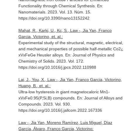
Functionality through Chemical Synthesis.
En:
Nanomaterials
. 2023. Vol. 13. Núm. 15.
https://doi.org/10.3390/nano13152242
Mahat, R., Karki, U., Kc, S., Law -, Jia Yan, Franco
Garcia, Victorino, et. al.:
Experimental study of the structural, magnetic, electrical,
and mechanical properties of possible half-metallic Co2¿
xVxFeGe Heusler alloys.
En: Journal of Physics and
Chemistry of Solids
. 2023. Vol. 172.
https://doi.org/10.1016/j.jpcs.2022.110988
Lai, J., You, X., Law -, Jia Yan, Franco Garcia, Victorino,
Huang, B., et. al.:
Ultra-low hysteresis in giant magnetocaloric Mn1-
xVxFe0.95(P,Si,B) compounds.
En: Journal of Alloys and
Compounds
. 2023. Vol. 930.
https://doi.org/10.1016/j.jallcom.2022.167336
Law -, Jia Yan, Moreno Ramírez, Luis Miguel, Díaz
García, Álvaro, Franco Garcia, Victorino: