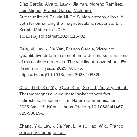
Díaz García, Álvaro, Law -, Jia Yan, Moreno Ramírez,
Luis Miguel, Franco Garcia, Victorino:
Stress-relieved Fe-Mn-Ni-Ge-Si high-entropy alloys: A
path for enhancing the magnetocaloric response.
En:
Scripta Materialia
. 2025.
10.1016/j.scriptamat.2024.116492
Reis, M, Law -, Jia Yan, Franco Garcia, Victorino:
Quantitative determination of the order phase transitions
of multicaloric materials: The validity of n-overshoot.
En:
Results in Physics
. 2025. Vol. 75.
https://doi.org/10.1016/j.rinp.2025.108320
Chen, H.d., Xie, Y.y., Qiao, K.m., Xie, L.l., Yu, Z.y., et. al.:
Thermomagnetic liquid metal switches with fast
bidirectional response.
En: Nature Communications
.
2025. Vol. 16. Núm. 1. https://doi.org/10.1038/s41467-
025-58015-x
Zhang, Y.k., Law -, Jia Yan, Li, A.s., Hao, W.x., Franco
Garcia, Victorino, et. al.: