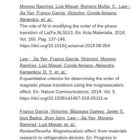
Moreno Ramírez, Luis Miguel, Romero Muñiz, C., Law -,
Jia Yan, Franco Garcia, Victorino, Conde Amiano,
Alejandro, et. al.:
The role of Ni in modifying the order of the phase
transition of La(Fe,Ni,Si)13.
En: Acta Materialia
. 2018.
Vol. 160. Pag. 137-146.
https://doi.org/10.1016/j.actamat.2018.08.054
Law -, Jia Yan, Franco Garcia, Victorino, Moreno
Ramírez, Luis Miguel, Conde Amiano, Alejandro,
Karpenkov, D. Y., et. al.:
A quantitative criterion for determining the order of
magnetic phase transitions using the magnetocaloric
effect.
En: Nature Communications
. 2018. Vol. 9.
https://doi.org/10.1038/s41467-018-05111-w
Franco Garcia, Victorino, Blazquez Gamez, Javier S.,
Ipus Bados, Jhon Jairo, Law -, Jia Yan, Moreno
Ramírez, Luis Miguel, et. al.:
Review/Reseña: Magnetocaloric effect: from materials
research to refrigeration devices.
En: Progress in