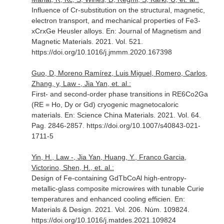
Influence of Cr-substitution on the structural, magnetic,
electron transport, and mechanical properties of Fe3-
xCrxGe Heusler alloys.
En: Journal of Magnetism and
Magnetic Materials
. 2021. Vol. 521.
https://doi.org/10.1016/j.jmmm.2020.167398
Guo, D, Moreno Ramírez, Luis Miguel, Romero, Carlos,
Zhang, y, Law -, Jia Yan, et. al.:
First- and second-order phase transitions in RE6Co2Ga
(RE = Ho, Dy or Gd) cryogenic magnetocaloric
materials.
En: Science China Materials
. 2021. Vol. 64.
Pag. 2846-2857. https://doi.org/10.1007/s40843-021-
1711-5
Yin, H., Law -, Jia Yan, Huang, Y., Franco Garcia,
Victorino, Shen, H., et. al.:
Design of Fe-containing GdTbCoAl high-entropy-
metallic-glass composite microwires with tunable Curie
temperatures and enhanced cooling efficien.
En:
Materials & Design
. 2021. Vol. 206. Núm. 109824.
https://doi.org/10.1016/j.matdes.2021.109824