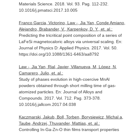
Materials Science
. 2018. Vol. 93. Pag. 112-232.
10.1016/j.pmatsci.2017.10.005
Franco Garcia, Victorino, Law -, Jia Yan, Conde Amiano,
Alejandro, Brabander, V., Karpenkov, D. Y., et. al.:
Predicting the tricritical point composition of a series of
LaFeSi magnetocaloric alloys via universal scaling.
En:
Journal of Physics D: Applied Physics
. 2017. Vol. 50.
https://doi.org/10.1088/1361-6463/aa8792
Law -, Jia Yan, Rial, Javier, Villanueva, M, López, N,
Camarero, Julio, et. al.:
Study of phases evolution in high-coercive MnAl
powders obtained through short milling time of gas-
atomized particles.
En: Journal of Alloys and
Compounds
. 2017. Vol. 712. Pag. 373-378.
10.1016/j.jallcom.2017.04.038
Kaczmarski, Jakub, Boll, Torben, Borysiewicz, Michal a,
Taube, Andrzej, Thuvander, Mattias, et. al.:
Controlling In-Ga-Zn-O thin films transport properties