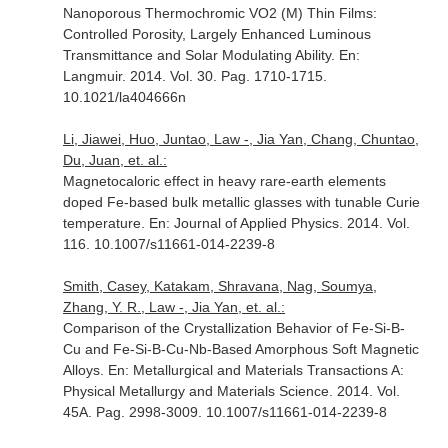
Nanoporous Thermochromic VO2 (M) Thin Films:
Controlled Porosity, Largely Enhanced Luminous
Transmittance and Solar Modulating Ability.
En:
Langmuir
. 2014. Vol. 30. Pag. 1710-1715.
10.1021/la404666n
Li, Jiawei, Huo, Juntao, Law -, Jia Yan, Chang, Chuntao,
Du, Juan, et. al.:
Magnetocaloric effect in heavy rare-earth elements
doped Fe-based bulk metallic glasses with tunable Curie
temperature.
En: Journal of Applied Physics
. 2014. Vol.
116. 10.1007/s11661-014-2239-8
Smith, Casey, Katakam, Shravana, Nag, Soumya,
Zhang, Y. R., Law -, Jia Yan, et. al.:
Comparison of the Crystallization Behavior of Fe-Si-B-
Cu and Fe-Si-B-Cu-Nb-Based Amorphous Soft Magnetic
Alloys.
En: Metallurgical and Materials Transactions A:
Physical Metallurgy and Materials Science
. 2014. Vol.
45A. Pag. 2998-3009. 10.1007/s11661-014-2239-8