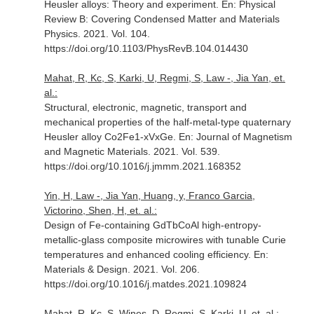
Heusler alloys: Theory and experiment.
En: Physical
Review B: Covering Condensed Matter and Materials
Physics
. 2021. Vol. 104.
https://doi.org/10.1103/PhysRevB.104.014430
Mahat, R, Kc, S, Karki, U, Regmi, S, Law -, Jia Yan, et.
al.:
Structural, electronic, magnetic, transport and
mechanical properties of the half-metal-type quaternary
Heusler alloy Co2Fe1-xVxGe.
En: Journal of Magnetism
and Magnetic Materials
. 2021. Vol. 539.
https://doi.org/10.1016/j.jmmm.2021.168352
Yin, H, Law -, Jia Yan, Huang, y, Franco Garcia,
Victorino, Shen, H, et. al.:
Design of Fe-containing GdTbCoAl high-entropy-
metallic-glass composite microwires with tunable Curie
temperatures and enhanced cooling efficiency.
En:
Materials & Design
. 2021. Vol. 206.
https://doi.org/10.1016/j.matdes.2021.109824
Mahat, R, Kc, S, Wines, D, Regmi, S, Karki, U, et. al.: