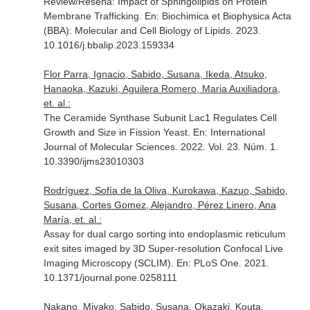
Review/Reseña: Impact of Sphingolipids on Protein
Membrane Trafficking.
En: Biochimica et Biophysica Acta
(BBA): Molecular and Cell Biology of Lipids
. 2023.
10.1016/j.bbalip.2023.159334
Flor Parra, Ignacio, Sabido, Susana, Ikeda, Atsuko,
Hanaoka, Kazuki, Aguilera Romero, Maria Auxiliadora,
et. al.:
The Ceramide Synthase Subunit Lac1 Regulates Cell
Growth and Size in Fission Yeast.
En: International
Journal of Molecular Sciences
. 2022. Vol. 23. Núm. 1.
10.3390/ijms23010303
Rodríguez, Sofía de la Oliva, Kurokawa, Kazuo, Sabido,
Susana, Cortes Gomez, Alejandro, Pérez Linero, Ana
María, et. al.:
Assay for dual cargo sorting into endoplasmic reticulum
exit sites imaged by 3D Super-resolution Confocal Live
Imaging Microscopy (SCLIM).
En: PLoS One
. 2021.
10.1371/journal.pone.0258111
Nakano, Miyako, Sabido, Susana, Okazaki, Kouta,