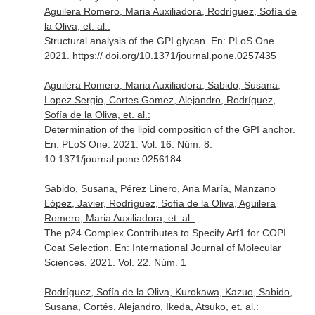
Aguilera Romero, Maria Auxiliadora, Rodríguez, Sofía de
la Oliva, et. al.:
Structural analysis of the GPI glycan.
En: PLoS One
.
2021. https:// doi.org/10.1371/journal.pone.0257435
Aguilera Romero, Maria Auxiliadora, Sabido, Susana,
Lopez Sergio, Cortes Gomez, Alejandro, Rodríguez,
Sofía de la Oliva, et. al.:
Determination of the lipid composition of the GPI anchor.
En: PLoS One
. 2021. Vol. 16. Núm. 8.
10.1371/journal.pone.0256184
Sabido, Susana, Pérez Linero, Ana María, Manzano
López, Javier, Rodríguez, Sofía de la Oliva, Aguilera
Romero, Maria Auxiliadora, et. al.:
The p24 Complex Contributes to Specify Arf1 for COPI
Coat Selection.
En: International Journal of Molecular
Sciences
. 2021. Vol. 22. Núm. 1
Rodríguez, Sofía de la Oliva, Kurokawa, Kazuo, Sabido,
Susana, Cortés, Alejandro, Ikeda, Atsuko, et. al.: