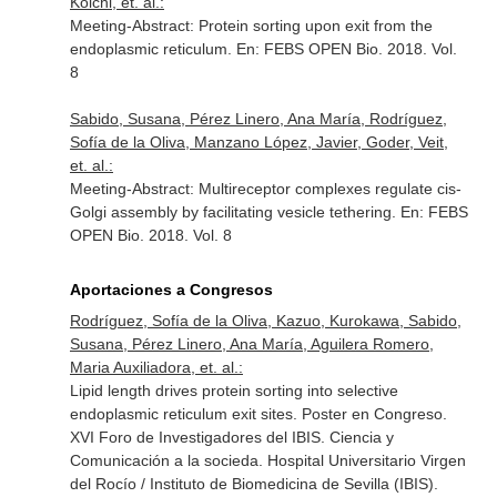
Koichi, et. al.:
Meeting-Abstract: Protein sorting upon exit from the
endoplasmic reticulum.
En: FEBS OPEN Bio
. 2018. Vol.
8
Sabido, Susana, Pérez Linero, Ana María, Rodríguez,
Sofía de la Oliva, Manzano López, Javier, Goder, Veit,
et. al.:
Meeting-Abstract: Multireceptor complexes regulate cis-
Golgi assembly by facilitating vesicle tethering.
En: FEBS
OPEN Bio
. 2018. Vol. 8
Aportaciones a Congresos
Rodríguez, Sofía de la Oliva, Kazuo, Kurokawa, Sabido,
Susana, Pérez Linero, Ana María, Aguilera Romero,
Maria Auxiliadora, et. al.:
Lipid length drives protein sorting into selective
endoplasmic reticulum exit sites. Poster en Congreso.
XVI Foro de Investigadores del IBIS. Ciencia y
Comunicación a la socieda. Hospital Universitario Virgen
del Rocío / Instituto de Biomedicina de Sevilla (IBIS).