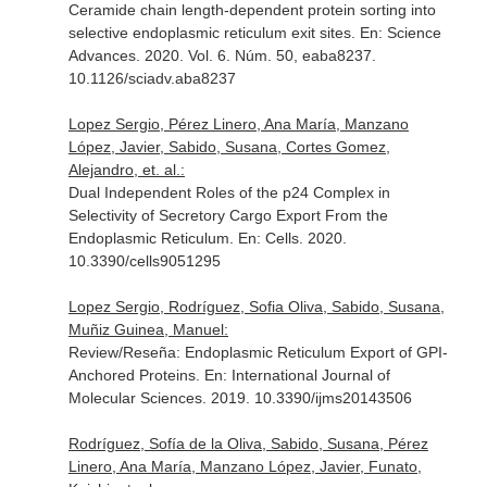
Ceramide chain length-dependent protein sorting into
selective endoplasmic reticulum exit sites.
En: Science
Advances
. 2020. Vol. 6. Núm. 50, eaba8237.
10.1126/sciadv.aba8237
Lopez Sergio, Pérez Linero, Ana María, Manzano
López, Javier, Sabido, Susana, Cortes Gomez,
Alejandro, et. al.:
Dual Independent Roles of the p24 Complex in
Selectivity of Secretory Cargo Export From the
Endoplasmic Reticulum.
En: Cells
. 2020.
10.3390/cells9051295
Lopez Sergio, Rodríguez, Sofia Oliva, Sabido, Susana,
Muñiz Guinea, Manuel:
Review/Reseña: Endoplasmic Reticulum Export of GPI-
Anchored Proteins.
En: International Journal of
Molecular Sciences
. 2019. 10.3390/ijms20143506
Rodríguez, Sofía de la Oliva, Sabido, Susana, Pérez
Linero, Ana María, Manzano López, Javier, Funato,