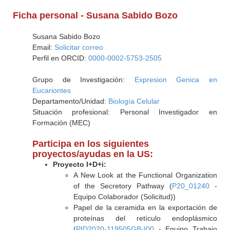
Ficha personal - Susana Sabido Bozo
Susana Sabido Bozo
Email:
Solicitar correo
Perfil en ORCID:
0000-0002-5753-2505
Grupo de Investigación:
Expresion Genica en
Eucariontes
Departamento/Unidad:
Biología Celular
Situación profesional: Personal Investigador en
Formación (MEC)
Participa en los siguientes
proyectos/ayudas en la US:
Proyecto I+D+i:
A New Look at the Functional Organization
of the Secretory Pathway (
P20_01240
-
Equipo Colaborador (Solicitud))
Papel de la ceramida en la exportación de
proteínas del retículo endoplásmico
(
PID2020-119505GB-I00
- Equipo Trabajo