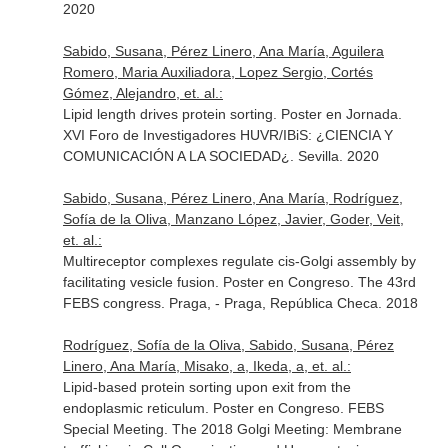
2020
Sabido, Susana, Pérez Linero, Ana María, Aguilera
Romero, Maria Auxiliadora, Lopez Sergio, Cortés
Gómez, Alejandro, et. al.:
Lipid length drives protein sorting. Poster en Jornada.
XVI Foro de Investigadores HUVR/IBiS: ¿CIENCIA Y
COMUNICACIÓN A LA SOCIEDAD¿. Sevilla. 2020
Sabido, Susana, Pérez Linero, Ana María, Rodríguez,
Sofía de la Oliva, Manzano López, Javier, Goder, Veit,
et. al.:
Multireceptor complexes regulate cis-Golgi assembly by
facilitating vesicle fusion. Poster en Congreso. The 43rd
FEBS congress. Praga, - Praga, República Checa. 2018
Rodríguez, Sofía de la Oliva, Sabido, Susana, Pérez
Linero, Ana María, Misako, a, Ikeda, a, et. al.:
Lipid-based protein sorting upon exit from the
endoplasmic reticulum. Poster en Congreso. FEBS
Special Meeting. The 2018 Golgi Meeting: Membrane