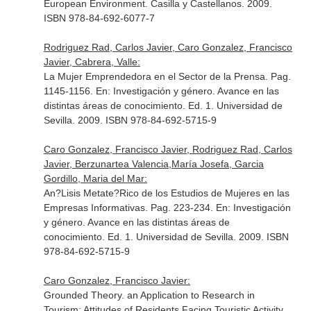
European Environment
. Casilla y Castellanos. 2009.
ISBN 978-84-692-6077-7
Rodriguez Rad, Carlos Javier, Caro Gonzalez, Francisco
Javier, Cabrera, Valle:
La Mujer Emprendedora en el Sector de la Prensa. Pag.
1145-1156.
En: Investigación y género. Avance en las
distintas áreas de conocimiento
. Ed. 1. Universidad de
Sevilla. 2009. ISBN 978-84-692-5715-9
Caro Gonzalez, Francisco Javier, Rodriguez Rad, Carlos
Javier, Berzunartea Valencia,María Josefa, Garcia
Gordillo, Maria del Mar:
An?Lisis Metate?Rico de los Estudios de Mujeres en las
Empresas Informativas. Pag. 223-234.
En: Investigación
y género. Avance en las distintas áreas de
conocimiento
. Ed. 1. Universidad de Sevilla. 2009. ISBN
978-84-692-5715-9
Caro Gonzalez, Francisco Javier:
Grounded Theory. an Application to Research in
Tourism: Attitudes of Residents Facing Touristic Activity