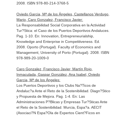
2008. ISBN 978-80-214-3768-5
Oviedo Garcia, Mª de los Ángeles, Castellanos Verdugo,
Mario, Caro Gonzalez, Francisco Javier:
La Responsabilidad Social Corporativa en la Actividad
Tur?Stica: el Caso de los Puertos Deportivos Andaluces.
Pag. 1-10.
En: Innovation, Entrepreneurialship,
Knowledge and Enterprise in Competitiveness
. Ed.
2008. Oporto (Portugal). Faculty of Economics and
Management, University of Porto (Portugal). 2008. ISBN
978-989-20-1009-0
Caro Gonzalez, Francisco Javier, Martín Rojo,
Inmaculada, Gaspar González, Ana Isabel, Oviedo
Garcia, Mª de los Ángeles:
Los Puertos Deportivos y los Clubs Na?Ticos de
Andaluc?a Ante el Reto de la Sostenibilidad. Diagn?Stico
y Propuesta de Mejora. Pag. 1-4.
En: Las
Administraciones P?Blicas y Empresas Tur?Sticas Ante
el Reto de la Sostenibilidad
. Murcia, Espa?a. AECIT
(Asociaci?N Espa?Ola de Expertos Cient?Ficos en