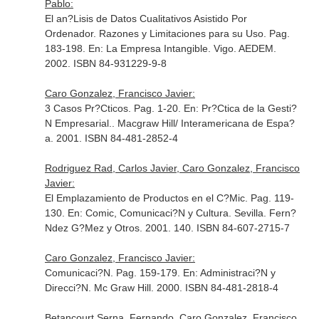
Pablo:
El an?Lisis de Datos Cualitativos Asistido Por
Ordenador. Razones y Limitaciones para su Uso. Pag.
183-198.
En: La Empresa Intangible
. Vigo. AEDEM.
2002. ISBN 84-931229-9-8
Caro Gonzalez, Francisco Javier:
3 Casos Pr?Cticos. Pag. 1-20.
En: Pr?Ctica de la Gesti?
N Empresarial.
. Macgraw Hill/ Interamericana de Espa?
a. 2001. ISBN 84-481-2852-4
Rodriguez Rad, Carlos Javier, Caro Gonzalez, Francisco
Javier:
El Emplazamiento de Productos en el C?Mic. Pag. 119-
130.
En: Comic, Comunicaci?N y Cultura
. Sevilla. Fern?
Ndez G?Mez y Otros. 2001. 140. ISBN 84-607-2715-7
Caro Gonzalez, Francisco Javier:
Comunicaci?N. Pag. 159-179.
En: Administraci?N y
Direcci?N
. Mc Graw Hill. 2000. ISBN 84-481-2818-4
Betancourt Serna, Fernando, Caro Gonzalez, Francisco