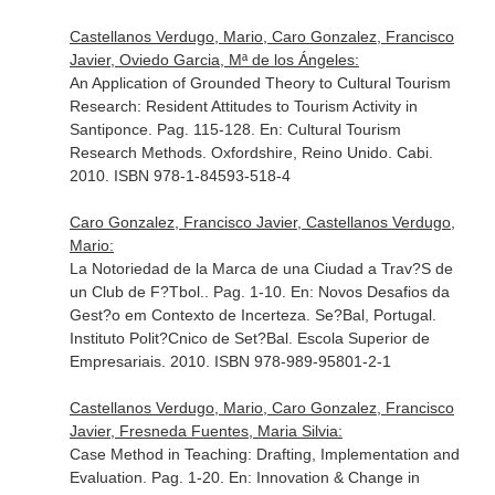
Castellanos Verdugo, Mario, Caro Gonzalez, Francisco
Javier, Oviedo Garcia, Mª de los Ángeles:
An Application of Grounded Theory to Cultural Tourism
Research: Resident Attitudes to Tourism Activity in
Santiponce. Pag. 115-128.
En: Cultural Tourism
Research Methods
. Oxfordshire, Reino Unido. Cabi.
2010. ISBN 978-1-84593-518-4
Caro Gonzalez, Francisco Javier, Castellanos Verdugo,
Mario:
La Notoriedad de la Marca de una Ciudad a Trav?S de
un Club de F?Tbol.. Pag. 1-10.
En: Novos Desafios da
Gest?o em Contexto de Incerteza
. Se?Bal, Portugal.
Instituto Polit?Cnico de Set?Bal. Escola Superior de
Empresariais. 2010. ISBN 978-989-95801-2-1
Castellanos Verdugo, Mario, Caro Gonzalez, Francisco
Javier, Fresneda Fuentes, Maria Silvia:
Case Method in Teaching: Drafting, Implementation and
Evaluation. Pag. 1-20.
En: Innovation & Change in