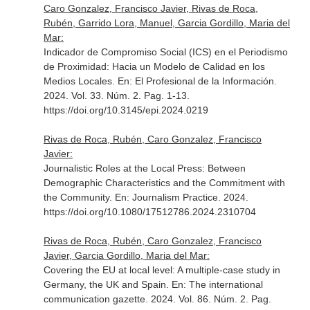
Caro Gonzalez, Francisco Javier, Rivas de Roca,
Rubén, Garrido Lora, Manuel, Garcia Gordillo, Maria del
Mar:
Indicador de Compromiso Social (ICS) en el Periodismo
de Proximidad: Hacia un Modelo de Calidad en los
Medios Locales.
En: El Profesional de la Información
.
2024. Vol. 33. Núm. 2. Pag. 1-13.
https://doi.org/10.3145/epi.2024.0219
Rivas de Roca, Rubén, Caro Gonzalez, Francisco
Javier:
Journalistic Roles at the Local Press: Between
Demographic Characteristics and the Commitment with
the Community.
En: Journalism Practice
. 2024.
https://doi.org/10.1080/17512786.2024.2310704
Rivas de Roca, Rubén, Caro Gonzalez, Francisco
Javier, Garcia Gordillo, Maria del Mar:
Covering the EU at local level: A multiple-case study in
Germany, the UK and Spain.
En: The international
communication gazette
. 2024. Vol. 86. Núm. 2. Pag.