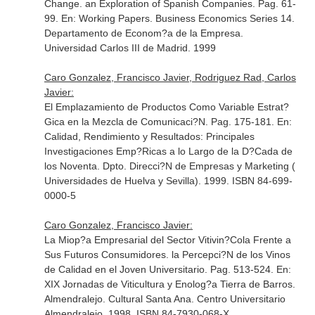
Change. an Exploration of Spanish Companies. Pag. 61-
99.
En: Working Papers. Business Economics Series 14
.
Departamento de Econom?a de la Empresa.
Universidad Carlos III de Madrid. 1999
Caro Gonzalez, Francisco Javier, Rodriguez Rad, Carlos
Javier:
El Emplazamiento de Productos Como Variable Estrat?
Gica en la Mezcla de Comunicaci?N. Pag. 175-181.
En:
Calidad, Rendimiento y Resultados: Principales
Investigaciones Emp?Ricas a lo Largo de la D?Cada de
los Noventa
. Dpto. Direcci?N de Empresas y Marketing (
Universidades de Huelva y Sevilla). 1999. ISBN 84-699-
0000-5
Caro Gonzalez, Francisco Javier:
La Miop?a Empresarial del Sector Vitivin?Cola Frente a
Sus Futuros Consumidores. la Percepci?N de los Vinos
de Calidad en el Joven Universitario. Pag. 513-524.
En:
XIX Jornadas de Viticultura y Enolog?a Tierra de Barros
.
Almendralejo. Cultural Santa Ana. Centro Universitario
Almendralejo. 1998. ISBN 84-7930-068-X