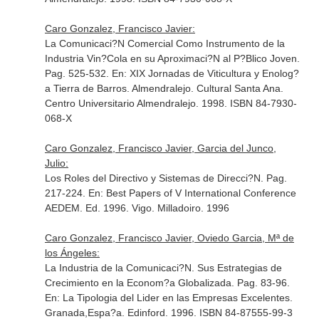
Caro Gonzalez, Francisco Javier:
La Comunicaci?N Comercial Como Instrumento de la
Industria Vin?Cola en su Aproximaci?N al P?Blico Joven.
Pag. 525-532.
En: XIX Jornadas de Viticultura y Enolog?
a Tierra de Barros
. Almendralejo. Cultural Santa Ana.
Centro Universitario Almendralejo. 1998. ISBN 84-7930-
068-X
Caro Gonzalez, Francisco Javier, Garcia del Junco,
Julio:
Los Roles del Directivo y Sistemas de Direcci?N. Pag.
217-224.
En: Best Papers of V International Conference
AEDEM
. Ed. 1996. Vigo. Milladoiro. 1996
Caro Gonzalez, Francisco Javier, Oviedo Garcia, Mª de
los Ángeles:
La Industria de la Comunicaci?N. Sus Estrategias de
Crecimiento en la Econom?a Globalizada. Pag. 83-96.
En: La Tipologia del Lider en las Empresas Excelentes
.
Granada,Espa?a. Edinford. 1996. ISBN 84-87555-99-3