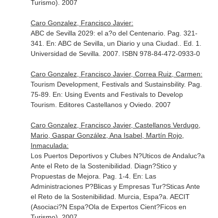
Turismo). 2007
Caro Gonzalez, Francisco Javier:
ABC de Sevilla 2029: el a?o del Centenario. Pag. 321-
341.
En: ABC de Sevilla, un Diario y una Ciudad.
. Ed. 1.
Universidad de Sevilla. 2007. ISBN 978-84-472-0933-0
Caro Gonzalez, Francisco Javier, Correa Ruiz, Carmen:
Tourism Development, Festivals and Sustainsbility. Pag.
75-89.
En: Using Events and Festivals to Develop
Tourism
. Editores Castellanos y Oviedo. 2007
Caro Gonzalez, Francisco Javier, Castellanos Verdugo,
Mario, Gaspar González, Ana Isabel, Martín Rojo,
Inmaculada:
Los Puertos Deportivos y Clubes N?Uticos de Andaluc?a
Ante el Reto de la Sostenibilidad. Diagn?Stico y
Propuestas de Mejora. Pag. 1-4.
En: Las
Administraciones P?Blicas y Empresas Tur?Sticas Ante
el Reto de la Sostenibilidad
. Murcia, Espa?a. AECIT
(Asociaci?N Espa?Ola de Expertos Cient?Ficos en
Turismo). 2007