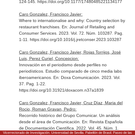
124-145. https://doi.org/10.1177/17480485221134177
Caro Gonzalez, Francisco Javier:
Where to internationalise and why: Country selection by
restaurant franchises.
En: Journal of Retailing and
Consumer Services
. 2023. Vol. 72. Núm. 103287. Pag.
1-11. https://doi.org/10.1016/j.jretconser.2023.103287
Caro Gonzalez, Francisco Javier, Rojas Torrijos, José
Luis, Perez Curiel, Concepcion:
Innovación en el periodismo desde perfiles no
periodísticos. Estudio comparado de cinco media labs
iberoamericanos.
En: Doxa Comunicación
. 2023. Vol.
37. Pag. 1-22.
https://doi.org/10.31921/doxacom.n37a1839
Caro Gonzalez, Francisco Javier, Cruz Díaz, Maria del
Rocio, Roman Gravan, Pedro:
Recorrido histórico del Grupo Comunicar. Un análisis
desde el área de Comunicación.
En: Revista Española
de Documentación Científica
. 2022. Vol. 45. Núm. 1.
Vicerrectorado de Investigación. Universidad de Sevilla. Pabellón de Brasil. Paseo de las
Pag. 1-14. https://doi.org/10.3989/redc.2022.1.1844