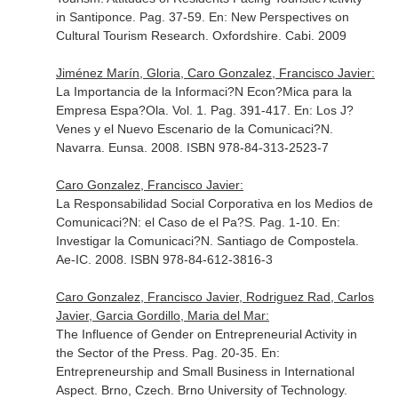
in Santiponce. Pag. 37-59.
En: New Perspectives on
Cultural Tourism Research
. Oxfordshire. Cabi. 2009
Jiménez Marín, Gloria, Caro Gonzalez, Francisco Javier:
La Importancia de la Informaci?N Econ?Mica para la
Empresa Espa?Ola. Vol. 1. Pag. 391-417.
En: Los J?
Venes y el Nuevo Escenario de la Comunicaci?N
.
Navarra. Eunsa. 2008. ISBN 978-84-313-2523-7
Caro Gonzalez, Francisco Javier:
La Responsabilidad Social Corporativa en los Medios de
Comunicaci?N: el Caso de el Pa?S. Pag. 1-10.
En:
Investigar la Comunicaci?N
. Santiago de Compostela.
Ae-IC. 2008. ISBN 978-84-612-3816-3
Caro Gonzalez, Francisco Javier, Rodriguez Rad, Carlos
Javier, Garcia Gordillo, Maria del Mar:
The Influence of Gender on Entrepreneurial Activity in
the Sector of the Press. Pag. 20-35.
En:
Entrepreneurship and Small Business in International
Aspect
. Brno, Czech. Brno University of Technology.