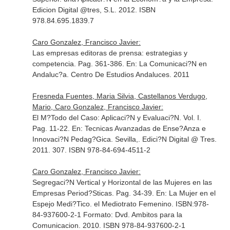
Edicion Digital @tres, S.L. 2012. ISBN
978.84.695.1839.7
Caro Gonzalez, Francisco Javier:
Las empresas editoras de prensa: estrategias y
competencia. Pag. 361-386.
En: La Comunicaci?N en
Andaluc?a
. Centro De Estudios Andaluces. 2011
Fresneda Fuentes, Maria Silvia, Castellanos Verdugo,
Mario, Caro Gonzalez, Francisco Javier:
El M?Todo del Caso: Aplicaci?N y Evaluaci?N. Vol. I.
Pag. 11-22.
En: Tecnicas Avanzadas de Ense?Anza e
Innovaci?N Pedag?Gica
. Sevilla,. Edici?N Digital @ Tres.
2011. 307. ISBN 978-84-694-4511-2
Caro Gonzalez, Francisco Javier:
Segregaci?N Vertical y Horizontal de las Mujeres en las
Empresas Period?Sticas. Pag. 34-39.
En: La Mujer en el
Espejo Medi?Tico. el Mediotrato Femenino. ISBN:978-
84-937600-2-1 Formato: Dvd
. Ambitos para la
Comunicacion. 2010. ISBN 978-84-937600-2-1