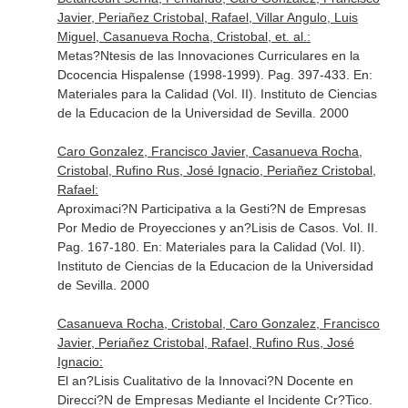
Javier, Periañez Cristobal, Rafael, Villar Angulo, Luis
Miguel, Casanueva Rocha, Cristobal, et. al.:
Metas?Ntesis de las Innovaciones Curriculares en la
Dcocencia Hispalense (1998-1999). Pag. 397-433.
En:
Materiales para la Calidad (Vol. II)
. Instituto de Ciencias
de la Educacion de la Universidad de Sevilla. 2000
Caro Gonzalez, Francisco Javier, Casanueva Rocha,
Cristobal, Rufino Rus, José Ignacio, Periañez Cristobal,
Rafael:
Aproximaci?N Participativa a la Gesti?N de Empresas
Por Medio de Proyecciones y an?Lisis de Casos. Vol. II.
Pag. 167-180.
En: Materiales para la Calidad (Vol. II)
.
Instituto de Ciencias de la Educacion de la Universidad
de Sevilla. 2000
Casanueva Rocha, Cristobal, Caro Gonzalez, Francisco
Javier, Periañez Cristobal, Rafael, Rufino Rus, José
Ignacio:
El an?Lisis Cualitativo de la Innovaci?N Docente en
Direcci?N de Empresas Mediante el Incidente Cr?Tico.