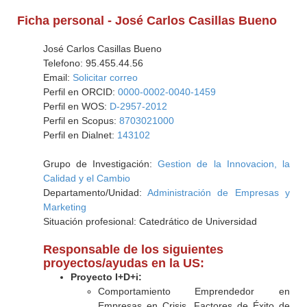
Ficha personal - José Carlos Casillas Bueno
José Carlos Casillas Bueno
Telefono: 95.455.44.56
Email:
Solicitar correo
Perfil en ORCID:
0000-0002-0040-1459
Perfil en WOS:
D-2957-2012
Perfil en Scopus:
8703021000
Perfil en Dialnet:
143102
Grupo de Investigación:
Gestion de la Innovacion, la
Calidad y el Cambio
Departamento/Unidad:
Administración de Empresas y
Marketing
Situación profesional: Catedrático de Universidad
Responsable de los siguientes
proyectos/ayudas en la US:
Proyecto I+D+i:
Comportamiento Emprendedor en
Empresas en Crisis. Factores de Éxito de