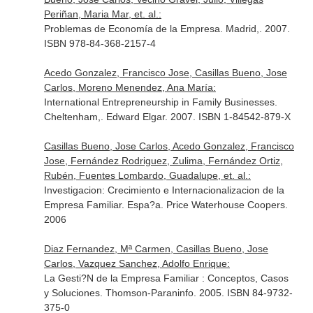
Periñan, Maria Mar, et. al.:
Problemas de Economía de la Empresa. Madrid,. 2007.
ISBN 978-84-368-2157-4
Acedo Gonzalez, Francisco Jose, Casillas Bueno, Jose
Carlos, Moreno Menendez, Ana María:
International Entrepreneurship in Family Businesses.
Cheltenham,. Edward Elgar. 2007. ISBN 1-84542-879-X
Casillas Bueno, Jose Carlos, Acedo Gonzalez, Francisco
Jose, Fernández Rodriguez, Zulima, Fernández Ortiz,
Rubén, Fuentes Lombardo, Guadalupe, et. al.:
Investigacion: Crecimiento e Internacionalizacion de la
Empresa Familiar. Espa?a. Price Waterhouse Coopers.
2006
Diaz Fernandez, Mª Carmen, Casillas Bueno, Jose
Carlos, Vazquez Sanchez, Adolfo Enrique:
La Gesti?N de la Empresa Familiar : Conceptos, Casos
y Soluciones. Thomson-Paraninfo. 2005. ISBN 84-9732-
375-0