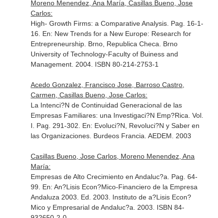
Moreno Menendez, Ana María, Casillas Bueno, Jose
Carlos:
High- Growth Firms: a Comparative Analysis. Pag. 16-1-
16.
En: New Trends for a New Europe: Research for
Entrepreneurship
. Brno, Republica Checa. Brno
University of Technology-Faculty of Buiness and
Management. 2004. ISBN 80-214-2753-1
Acedo Gonzalez, Francisco Jose, Barroso Castro,
Carmen, Casillas Bueno, Jose Carlos:
La Intenci?N de Continuidad Generacional de las
Empresas Familiares: una Investigaci?N Emp?Rica. Vol.
I. Pag. 291-302.
En: Evoluci?N, Revoluci?N y Saber en
las Organizaciones
. Burdeos Francia. AEDEM. 2003
Casillas Bueno, Jose Carlos, Moreno Menendez, Ana
María:
Empresas de Alto Crecimiento en Andaluc?a. Pag. 64-
99.
En: An?Lisis Econ?Mico-Financiero de la Empresa
Andaluza 2003
. Ed. 2003. Instituto de a?Lisis Econ?
Mico y Empresarial de Andaluc?a. 2003. ISBN 84-
932650-2-0