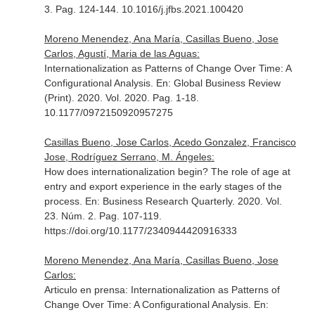
3. Pag. 124-144. 10.1016/j.jfbs.2021.100420
Moreno Menendez, Ana María, Casillas Bueno, Jose
Carlos, Agustí, Maria de las Aguas:
Internationalization as Patterns of Change Over Time: A
Configurational Analysis.
En: Global Business Review
(Print)
. 2020. Vol. 2020. Pag. 1-18.
10.1177/0972150920957275
Casillas Bueno, Jose Carlos, Acedo Gonzalez, Francisco
Jose, Rodríguez Serrano, M. Ángeles:
How does internationalization begin? The role of age at
entry and export experience in the early stages of the
process.
En: Business Research Quarterly
. 2020. Vol.
23. Núm. 2. Pag. 107-119.
https://doi.org/10.1177/2340944420916333
Moreno Menendez, Ana María, Casillas Bueno, Jose
Carlos:
Articulo en prensa: Internationalization as Patterns of
Change Over Time: A Configurational Analysis.
En: