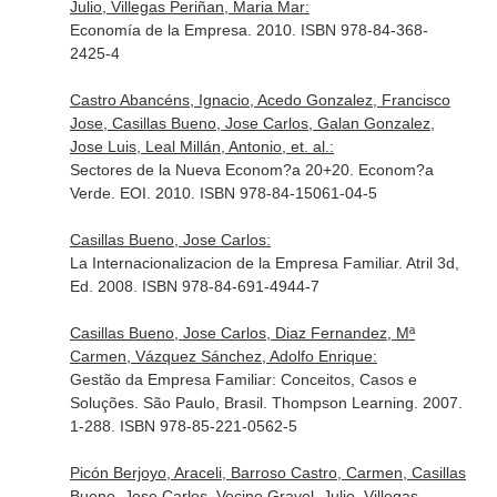
Julio, Villegas Periñan, Maria Mar:
Economía de la Empresa. 2010. ISBN 978-84-368-
2425-4
Castro Abancéns, Ignacio, Acedo Gonzalez, Francisco
Jose, Casillas Bueno, Jose Carlos, Galan Gonzalez,
Jose Luis, Leal Millán, Antonio, et. al.:
Sectores de la Nueva Econom?a 20+20. Econom?a
Verde. EOI. 2010. ISBN 978-84-15061-04-5
Casillas Bueno, Jose Carlos:
La Internacionalizacion de la Empresa Familiar. Atril 3d,
Ed. 2008. ISBN 978-84-691-4944-7
Casillas Bueno, Jose Carlos, Diaz Fernandez, Mª
Carmen, Vázquez Sánchez, Adolfo Enrique:
Gestão da Empresa Familiar: Conceitos, Casos e
Soluções. São Paulo, Brasil. Thompson Learning. 2007.
1-288. ISBN 978-85-221-0562-5
Picón Berjoyo, Araceli, Barroso Castro, Carmen, Casillas
Bueno, Jose Carlos, Vecino Gravel, Julio, Villegas