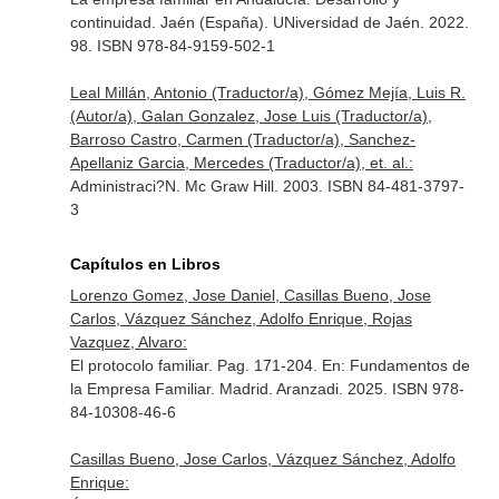
continuidad. Jaén (España). UNiversidad de Jaén. 2022.
98. ISBN 978-84-9159-502-1
Leal Millán, Antonio (Traductor/a), Gómez Mejía, Luis R.
(Autor/a), Galan Gonzalez, Jose Luis (Traductor/a),
Barroso Castro, Carmen (Traductor/a), Sanchez-
Apellaniz Garcia, Mercedes (Traductor/a), et. al.:
Administraci?N. Mc Graw Hill. 2003. ISBN 84-481-3797-
3
Capítulos en Libros
Lorenzo Gomez, Jose Daniel, Casillas Bueno, Jose
Carlos, Vázquez Sánchez, Adolfo Enrique, Rojas
Vazquez, Alvaro:
El protocolo familiar. Pag. 171-204.
En: Fundamentos de
la Empresa Familiar
. Madrid. Aranzadi. 2025. ISBN 978-
84-10308-46-6
Casillas Bueno, Jose Carlos, Vázquez Sánchez, Adolfo
Enrique: