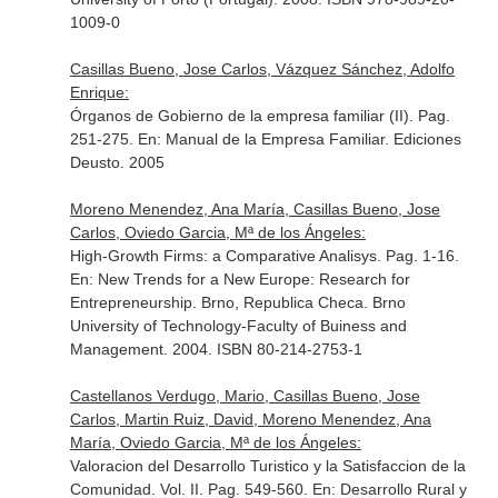
1009-0
Casillas Bueno, Jose Carlos, Vázquez Sánchez, Adolfo
Enrique:
Órganos de Gobierno de la empresa familiar (II). Pag.
251-275.
En: Manual de la Empresa Familiar
. Ediciones
Deusto. 2005
Moreno Menendez, Ana María, Casillas Bueno, Jose
Carlos, Oviedo Garcia, Mª de los Ángeles:
High-Growth Firms: a Comparative Analisys. Pag. 1-16.
En: New Trends for a New Europe: Research for
Entrepreneurship
. Brno, Republica Checa. Brno
University of Technology-Faculty of Buiness and
Management. 2004. ISBN 80-214-2753-1
Castellanos Verdugo, Mario, Casillas Bueno, Jose
Carlos, Martin Ruiz, David, Moreno Menendez, Ana
María, Oviedo Garcia, Mª de los Ángeles:
Valoracion del Desarrollo Turistico y la Satisfaccion de la
Comunidad. Vol. II. Pag. 549-560.
En: Desarrollo Rural y