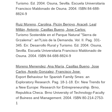
Turismo
. Ed. 2004. Osuna, Sevilla. Escuela Universitaria
Francisco Maldonado de Osuna. 2004. ISBN 84-688-
8824-9
Ruiz Moreno, Carolina, Picón Berjoyo, Araceli, Leal
Millán, Antonio, Casillas Bueno, Jose Carlos:
Turismo Sostenible en el Parque Natural "Sierra de
Grzalema": an?Lisis de la Demanda. Vol. II. Pag. 331-
345.
En: Desarrollo Rural y Turismo
. Ed. 2004. Osuna,
Sevilla. Escuela Universitaria Francisco Maldonado de
Osuna. 2004. ISBN 84-688-8824-9
Moreno Menendez, Ana María, Casillas Bueno, Jose
Carlos, Acedo Gonzalez, Francisco Jose:
Export Behaviour for Spanish Family Smes: an
Exploratory Research. Pag. 18-1-18.
En: New Trends for
a New Europe: Research for Entrepreneurship
. Brno,
Republica Checa. Brno University of Technology-Faculty
of Buiness and Management. 2004. ISBN 80-214-2753-
1