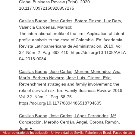
Global Business Review (Print)
. 2020.
10.1177/0972150920957275
Casillas Bueno, Jose Carlos, Botero Pinzon, Luz Dary,
Valencia Cardenas, Marisol:
The international profile of the firm: Application of latent
profile analysis to the case of Colombia.
En: Academia.
Revista Latinoamericana de Administración
. 2019. Vol.
32. Núm. 2. Pag. 392-410. https://doi.org/10.1108/ARLA-
04-2018-0084
Casillas Bueno, Jose Carlos, Moreno Menendez, Ana
María, Barbero Navarro, Jose Luis, Clinton, Eric:
Retrenchment strategies and family involvement: the
role of survival risk.
En: Family Business Review
. 2019.
Vol. 32. Núm. 1. Pag. 58-75.
https://doi.org/10.1177/0894486518794605
Casillas Bueno, Jose Carlos, López Fernández, Mª
Concepción, Meroño Cerdán, Angel, Corona Ramón,
Juan F.:
Vicerrectorado de Investigación. Universidad de Sevilla. Pabellón de Brasil. Paseo de las
Evolution of Research into the Management of Family