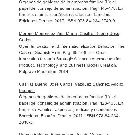
Órganos de gobierno de la empresa familiar (II): el
papel del consejo de administración. Pag. 445-470.
En:
Empresa familiar: análisis estratégico
. Barcelona.
Ediciones Deusto. 2017. ISBN 978-84-234-2749-9
Moreno Menendez, Ana María, Casillas Bueno, Jose
Carlos:
Open Innovation and Internationalization Behavior: The
Case of Spanish Firm. Pag. 85-106.
En: Open
Innovation through Strategic Alliances Approaches for
Product, Technology, and Business Model Creation
.
Palgrave Macmillan. 2014
Casillas Bueno, Jose Carlos, Vázquez Sánchez, Adolfo
Enrique:
Órganos de gobierno de la empresa familiar (II): el
papel del consejo de administración. Pag. 423-453.
En:
Empresa Familiar: aspectos jurídicos y económicos
. -
Barcelona, España. Deusto. 2011. ISBN 978-84-234-
2840-3
Ramos Hidalgo, Encarnacion, Acedo Gonzalez,