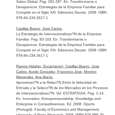
Sabor Global. Pag. 291-297.
En: Transformarse o
Desaparecer. Estrategias de la Empresa Familiar para
Competir en el Siglo XXI
. Ediciones Deusto. 2008. ISBN
978-84-234-2617-1
Casillas Bueno, Jose Carlos:
La Estrategia de Internacionalizaci?N de la Empresa
Familiar. Pag. 83-103.
En: Transformarse o
Desaparecer. Estrategias de la Empresa Familiar para
Competir en el Siglo XXI
. Ediciones Deusto. 2008. ISBN
978-84-234-2617-1
Ramos Hidalgo, Encarnacion, Casillas Bueno, Jose
Carlos, Acedo Gonzalez, Francisco Jose, Moreno
Menendez, Ana María:
Aproximaci?N a la Relaci?N Entre la Velocidad de
Entrada y la Selecci?N de los Mercados en los Procesos
de Internacionalizaci?N. Vol. ESTRATEGIA. Pag. 1-14.
En: Innovation, Entrepreneurialship, Knowledge and
Enterprise in Competitiveness
. Ed. 2008. Oporto
(Portugal). Faculty of Economics and Management,
University of Porto (Portugal). 2008. ISBN 978-989-20-