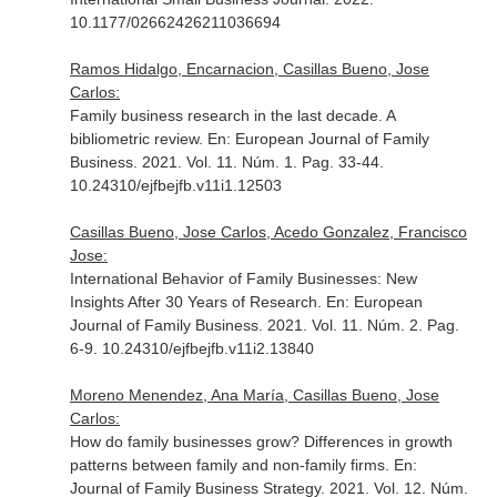
10.1177/02662426211036694
Ramos Hidalgo, Encarnacion, Casillas Bueno, Jose
Carlos:
Family business research in the last decade. A
bibliometric review.
En: European Journal of Family
Business
. 2021. Vol. 11. Núm. 1. Pag. 33-44.
10.24310/ejfbejfb.v11i1.12503
Casillas Bueno, Jose Carlos, Acedo Gonzalez, Francisco
Jose:
International Behavior of Family Businesses: New
Insights After 30 Years of Research.
En: European
Journal of Family Business
. 2021. Vol. 11. Núm. 2. Pag.
6-9. 10.24310/ejfbejfb.v11i2.13840
Moreno Menendez, Ana María, Casillas Bueno, Jose
Carlos:
How do family businesses grow? Differences in growth
patterns between family and non-family firms.
En:
Journal of Family Business Strategy
. 2021. Vol. 12. Núm.