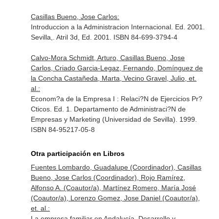
Casillas Bueno, Jose Carlos:
Introduccion a la Administracion Internacional. Ed. 2001.
Sevilla,. Atril 3d, Ed. 2001. ISBN 84-699-3794-4
Calvo-Mora Schmidt, Arturo, Casillas Bueno, Jose
Carlos, Criado Garcia-Legaz, Fernando, Domínguez de
la Concha Castañeda, Marta, Vecino Gravel, Julio, et.
al.:
Econom?a de la Empresa I : Relaci?N de Ejercicios Pr?
Cticos. Ed. 1. Departamento de Administraci?N de
Empresas y Marketing (Universidad de Sevilla). 1999.
ISBN 84-95217-05-8
Otra participación en Libros
Fuentes Lombardo, Guadalupe (Coordinador), Casillas
Bueno, Jose Carlos (Coordinador), Rojo Ramírez,
Alfonso A. (Coautor/a), Martínez Romero, María José
(Coautor/a), Lorenzo Gomez, Jose Daniel (Coautor/a),
et. al.:
La empresa familiar en Andalucía. Desarrollo y