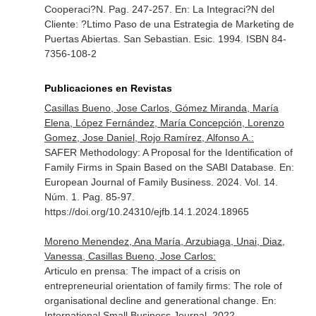
Cooperaci?N. Pag. 247-257.
En: La Integraci?N del
Cliente: ?Ltimo Paso de una Estrategia de Marketing de
Puertas Abiertas
. San Sebastian. Esic. 1994. ISBN 84-
7356-108-2
Publicaciones en Revistas
Casillas Bueno, Jose Carlos, Gómez Miranda, María
Elena, López Fernández, María Concepción, Lorenzo
Gomez, Jose Daniel, Rojo Ramírez, Alfonso A.:
SAFER Methodology: A Proposal for the Identification of
Family Firms in Spain Based on the SABI Database.
En:
European Journal of Family Business
. 2024. Vol. 14.
Núm. 1. Pag. 85-97.
https://doi.org/10.24310/ejfb.14.1.2024.18965
Moreno Menendez, Ana María, Arzubiaga, Unai, Diaz,
Vanessa, Casillas Bueno, Jose Carlos:
Articulo en prensa: The impact of a crisis on
entrepreneurial orientation of family firms: The role of
organisational decline and generational change.
En:
International Small Business Journal
. 2022.