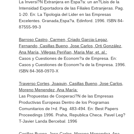
La Inversi?N Extranjera en Espa?a: un an?Lisis de la
Intensidad Exportadora de las Filiales Extranjeras. Pag.
1-20.
En: La Tipologia del Lider en las Empresas
Excelentes
. Granada,Espa?a. Edinford. 1996. ISBN 84-
87555-99-3
Barroso Castro, Carmen, Criado Garcia-Legaz,
Fernando, Casillas Bueno, Jose Carlos, Orti González,
Ana María, Villegas Periñan, Maria Mar, et. al.:
Casos y Cuestiones de Econom?a de Empresa.
En:
Casos y Cuestiones de Econom?a de la Empresa
. 1996.
ISBN 84-368-0970-X
Traverso Cortes, Joaquin, Casillas Bueno, Jose Carlos,
Moreno Menendez, Ana María:
Las Propuestas de Cooperaci?N de las Empresas
Productivas Europeas Dentro de los Programas
Comunitarios de I+d. Pag. 483-494.
En: Best Papers
Proceedings 1996
. Praha, Republica Checa. Pavel Leg?
T-Javier Landa Bercebal. 1996
Casillas Bueno, Jose Carlos, Moreno Menendez, Ana