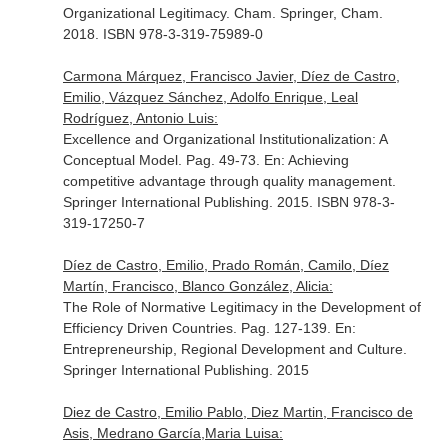
Organizational Legitimacy
. Cham. Springer, Cham.
2018. ISBN 978-3-319-75989-0
Carmona Márquez, Francisco Javier, Díez de Castro,
Emilio, Vázquez Sánchez, Adolfo Enrique, Leal
Rodríguez, Antonio Luis:
Excellence and Organizational Institutionalization: A
Conceptual Model. Pag. 49-73.
En: Achieving
competitive advantage through quality management
.
Springer International Publishing. 2015. ISBN 978-3-
319-17250-7
Díez de Castro, Emilio, Prado Román, Camilo, Díez
Martín, Francisco, Blanco González, Alicia:
The Role of Normative Legitimacy in the Development of
Efficiency­ Driven Countries. Pag. 127-139.
En:
Entrepreneurship, Regional Development and Culture
.
Springer International Publishing. 2015
Diez de Castro, Emilio Pablo, Diez Martin, Francisco de
Asis, Medrano García,Maria Luisa: