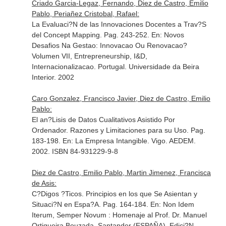
Criado Garcia-Legaz, Fernando, Diez de Castro, Emilio
Pablo, Periañez Cristobal, Rafael:
La Evaluaci?N de las Innovaciones Docentes a Trav?S
del Concept Mapping. Pag. 243-252.
En: Novos
Desafios Na Gestao: Innovacao Ou Renovacao?
Volumen VII, Entrepreneurship, I&D,
Internacionalizacao
. Portugal. Universidade da Beira
Interior. 2002
Caro Gonzalez, Francisco Javier, Diez de Castro, Emilio
Pablo:
El an?Lisis de Datos Cualitativos Asistido Por
Ordenador. Razones y Limitaciones para su Uso. Pag.
183-198.
En: La Empresa Intangible
. Vigo. AEDEM.
2002. ISBN 84-931229-9-8
Diez de Castro, Emilio Pablo, Martin Jimenez, Francisca
de Asis:
C?Digos ?Ticos. Principios en los que Se Asientan y
Situaci?N en Espa?A. Pag. 164-184.
En: Non Idem
Iterum, Semper Novum : Homenaje al Prof. Dr. Manuel
Ortigueira Bouzada
. Santander (ESPAÑA). Edici?N