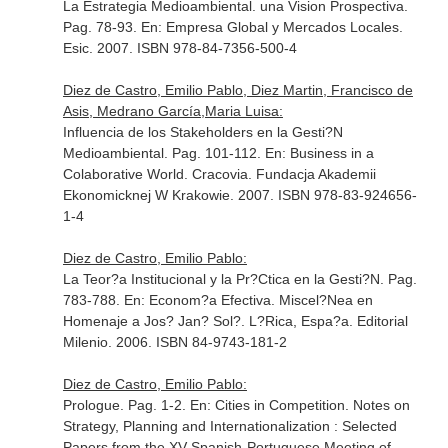
La Estrategia Medioambiental. una Vision Prospectiva.
Pag. 78-93.
En: Empresa Global y Mercados Locales
.
Esic. 2007. ISBN 978-84-7356-500-4
Diez de Castro, Emilio Pablo, Diez Martin, Francisco de
Asis, Medrano García,Maria Luisa:
Influencia de los Stakeholders en la Gesti?N
Medioambiental. Pag. 101-112.
En: Business in a
Colaborative World
. Cracovia. Fundacja Akademii
Ekonomicknej W Krakowie. 2007. ISBN 978-83-924656-
1-4
Diez de Castro, Emilio Pablo:
La Teor?a Institucional y la Pr?Ctica en la Gesti?N. Pag.
783-788.
En: Econom?a Efectiva. Miscel?Nea en
Homenaje a Jos? Jan? Sol?
. L?Rica, Espa?a. Editorial
Milenio. 2006. ISBN 84-9743-181-2
Diez de Castro, Emilio Pablo:
Prologue. Pag. 1-2.
En: Cities in Competition. Notes on
Strategy, Planning and Internationalization : Selected
Papers from the XV Spanish-Portuguese Meeting of