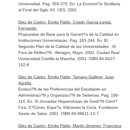
Universidad. Pag. 359-370.
En: La Econom?a Sevillana
al Final del Siglo XX
. CES. 2001
Diez de Castro, Emilio Pablo, Criado Garcia-Legaz,
Fernando:
Propuestas de Base para la Garant?a de la Calidad en
Instituciones Universitarias. Pag. 183-244.
En: El
Segundo Plan de la Calidad de las Universidades : III
Foro de Reflexi?N : Almagro, Mayo, 2001
. Ciudad Real.
Universidad Castilla la Mancha. 2001. ISBN 84-8427-
152-8
Diez de Castro, Emilio Pablo, Tamayo Gallego, Juan
Aurelio:
Evoluci?N de las Preferencias del Estudiante en
Administraci?N y Organizaci?N de Sistemas. Pag. 106-
114.
En: XI Jornadas Hispanolusas de Gesti?N Cient?
Fica
. C?Ceres, Espa?a. Ediciones la Coria. Fundacion
Xavier de Salas. 2001. ISBN 84-88611-13-7
Diez de Castro, Emilio Pablo, Martin Jimenez, Francisca