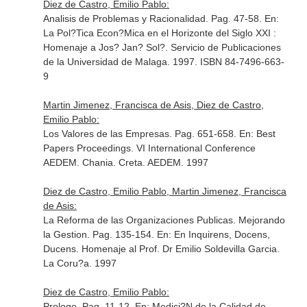
Diez de Castro, Emilio Pablo:
Analisis de Problemas y Racionalidad. Pag. 47-58.
En:
La Pol?Tica Econ?Mica en el Horizonte del Siglo XXI :
Homenaje a Jos? Jan? Sol?
. Servicio de Publicaciones
de la Universidad de Malaga. 1997. ISBN 84-7496-663-
9
Martin Jimenez, Francisca de Asis, Diez de Castro,
Emilio Pablo:
Los Valores de las Empresas. Pag. 651-658.
En: Best
Papers Proceedings. VI International Conference
AEDEM
. Chania. Creta. AEDEM. 1997
Diez de Castro, Emilio Pablo, Martin Jimenez, Francisca
de Asis:
La Reforma de las Organizaciones Publicas. Mejorando
la Gestion. Pag. 135-154.
En: En Inquirens, Docens,
Ducens. Homenaje al Prof. Dr Emilio Soldevilla Garcia
.
La Coru?a. 1997
Diez de Castro, Emilio Pablo:
Prologo. Pag. 11-12.
En: Medici?N de la Calidad de