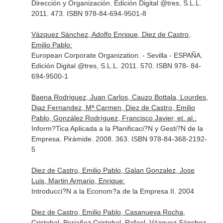
Dirección y Organización. Edición Digital @tres, S.L.L.
2011. 473. ISBN 978-84-694-9501-8
Vázquez Sánchez, Adolfo Enrique, Diez de Castro,
Emilio Pablo:
European Corporate Organization. - Sevilla - ESPAÑA.
Edición Digital @tres, S.L.L. 2011. 570. ISBN 978- 84-
694-9500-1
Baena Rodriguez, Juan Carlos, Cauzo Bottala, Lourdes,
Diaz Fernandez, Mª Carmen, Diez de Castro, Emilio
Pablo, González Rodríguez, Francisco Javier, et. al.:
Inform?Tica Aplicada a la Planificaci?N y Gesti?N de la
Empresa. Pirámide. 2008. 363. ISBN 978-84-368-2192-
5
Diez de Castro, Emilio Pablo, Galan Gonzalez, Jose
Luis, Martin Armario, Enrique:
Introducci?N a la Econom?a de la Empresa II. 2004
Diez de Castro, Emilio Pablo, Casanueva Rocha,
Cristobal, Periañez Cristobal, Rafael, Vázquez Sánchez,