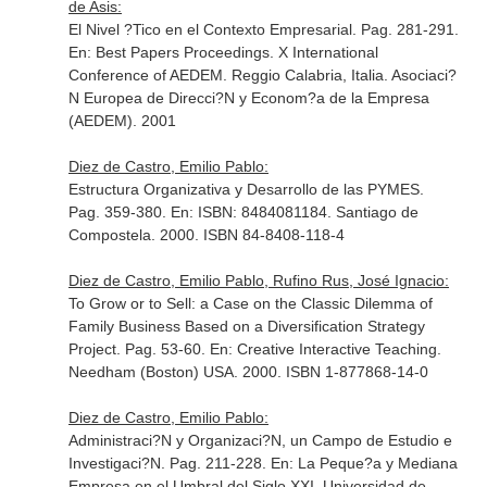
de Asis:
El Nivel ?Tico en el Contexto Empresarial. Pag. 281-291.
En: Best Papers Proceedings. X International
Conference of AEDEM
. Reggio Calabria, Italia. Asociaci?
N Europea de Direcci?N y Econom?a de la Empresa
(AEDEM). 2001
Diez de Castro, Emilio Pablo:
Estructura Organizativa y Desarrollo de las PYMES.
Pag. 359-380.
En: ISBN: 8484081184
. Santiago de
Compostela. 2000. ISBN 84-8408-118-4
Diez de Castro, Emilio Pablo, Rufino Rus, José Ignacio:
To Grow or to Sell: a Case on the Classic Dilemma of
Family Business Based on a Diversification Strategy
Project. Pag. 53-60.
En: Creative Interactive Teaching
.
Needham (Boston) USA. 2000. ISBN 1-877868-14-0
Diez de Castro, Emilio Pablo:
Administraci?N y Organizaci?N, un Campo de Estudio e
Investigaci?N. Pag. 211-228.
En: La Peque?a y Mediana
Empresa en el Umbral del Siglo XXI
. Universidad de