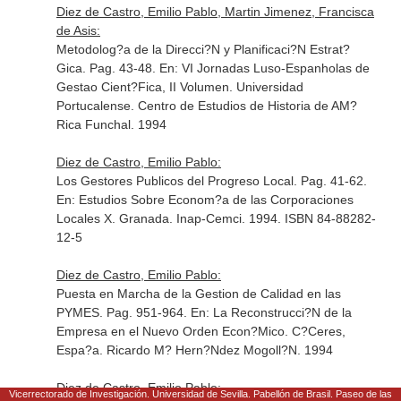
Diez de Castro, Emilio Pablo, Martin Jimenez, Francisca
de Asis:
Metodolog?a de la Direcci?N y Planificaci?N Estrat?
Gica. Pag. 43-48.
En: VI Jornadas Luso-Espanholas de
Gestao Cient?Fica, II Volumen
. Universidad
Portucalense. Centro de Estudios de Historia de AM?
Rica Funchal. 1994
Diez de Castro, Emilio Pablo:
Los Gestores Publicos del Progreso Local. Pag. 41-62.
En: Estudios Sobre Econom?a de las Corporaciones
Locales X
. Granada. Inap-Cemci. 1994. ISBN 84-88282-
12-5
Diez de Castro, Emilio Pablo:
Puesta en Marcha de la Gestion de Calidad en las
PYMES. Pag. 951-964.
En: La Reconstrucci?N de la
Empresa en el Nuevo Orden Econ?Mico
. C?Ceres,
Espa?a. Ricardo M? Hern?Ndez Mogoll?N. 1994
Diez de Castro, Emilio Pablo:
Vicerrectorado de Investigación. Universidad de Sevilla. Pabellón de Brasil. Paseo de las