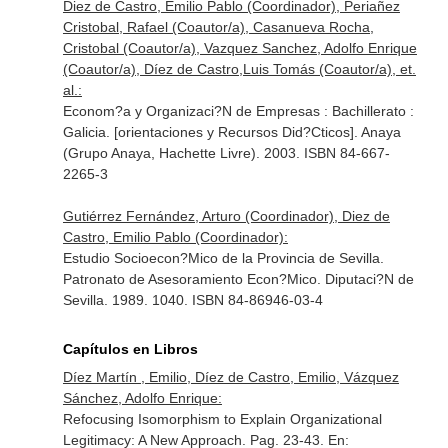
Diez de Castro, Emilio Pablo (Coordinador), Periañez
Cristobal, Rafael (Coautor/a), Casanueva Rocha,
Cristobal (Coautor/a), Vazquez Sanchez, Adolfo Enrique
(Coautor/a), Díez de Castro,Luis Tomás (Coautor/a), et.
al.:
Econom?a y Organizaci?N de Empresas : Bachillerato :
Galicia. [orientaciones y Recursos Did?Cticos]. Anaya
(Grupo Anaya, Hachette Livre). 2003. ISBN 84-667-
2265-3
Gutiérrez Fernández, Arturo (Coordinador), Diez de
Castro, Emilio Pablo (Coordinador):
Estudio Socioecon?Mico de la Provincia de Sevilla.
Patronato de Asesoramiento Econ?Mico. Diputaci?N de
Sevilla. 1989. 1040. ISBN 84-86946-03-4
Capítulos en Libros
Díez Martín , Emilio, Díez de Castro, Emilio, Vázquez
Sánchez, Adolfo Enrique:
Refocusing Isomorphism to Explain Organizational
Legitimacy: A New Approach. Pag. 23-43.
En: