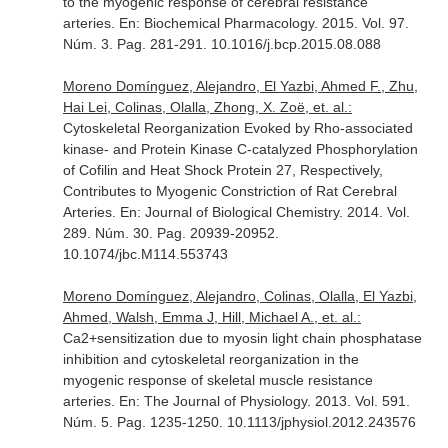
to the myogenic response of cerebral resistance
arteries.
En: Biochemical Pharmacology
. 2015. Vol. 97.
Núm. 3. Pag. 281-291. 10.1016/j.bcp.2015.08.088
Moreno Domínguez, Alejandro, El Yazbi, Ahmed F., Zhu,
Hai Lei, Colinas, Olalla, Zhong, X. Zoë, et. al.:
Cytoskeletal Reorganization Evoked by Rho-associated
kinase- and Protein Kinase C-catalyzed Phosphorylation
of Cofilin and Heat Shock Protein 27, Respectively,
Contributes to Myogenic Constriction of Rat Cerebral
Arteries.
En: Journal of Biological Chemistry
. 2014. Vol.
289. Núm. 30. Pag. 20939-20952.
10.1074/jbc.M114.553743
Moreno Domínguez, Alejandro, Colinas, Olalla, El Yazbi,
Ahmed, Walsh, Emma J, Hill, Michael A., et. al.:
Ca2+sensitization due to myosin light chain phosphatase
inhibition and cytoskeletal reorganization in the
myogenic response of skeletal muscle resistance
arteries.
En: The Journal of Physiology
. 2013. Vol. 591.
Núm. 5. Pag. 1235-1250. 10.1113/jphysiol.2012.243576