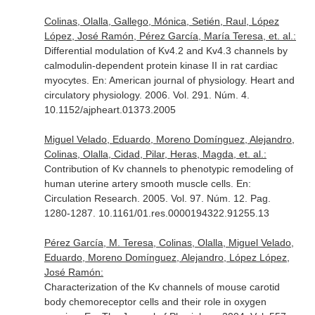
Colinas, Olalla, Gallego, Mónica, Setién, Raul, López
López, José Ramón, Pérez García, María Teresa, et. al.:
Differential modulation of Kv4.2 and Kv4.3 channels by
calmodulin-dependent protein kinase II in rat cardiac
myocytes.
En: American journal of physiology. Heart and
circulatory physiology
. 2006. Vol. 291. Núm. 4.
10.1152/ajpheart.01373.2005
Miguel Velado, Eduardo, Moreno Domínguez, Alejandro,
Colinas, Olalla, Cidad, Pilar, Heras, Magda, et. al.:
Contribution of Kv channels to phenotypic remodeling of
human uterine artery smooth muscle cells.
En:
Circulation Research
. 2005. Vol. 97. Núm. 12. Pag.
1280-1287. 10.1161/01.res.0000194322.91255.13
Pérez García, M. Teresa, Colinas, Olalla, Miguel Velado,
Eduardo, Moreno Domínguez, Alejandro, López López,
José Ramón:
Characterization of the Kv channels of mouse carotid
body chemoreceptor cells and their role in oxygen