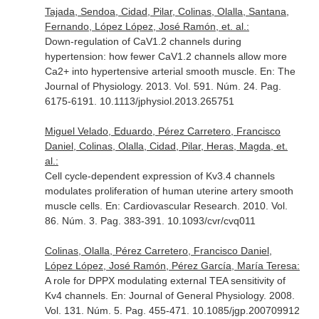
Tajada, Sendoa, Cidad, Pilar, Colinas, Olalla, Santana,
Fernando, López López, José Ramón, et. al.:
Down-regulation of CaV1.2 channels during
hypertension: how fewer CaV1.2 channels allow more
Ca2+ into hypertensive arterial smooth muscle.
En: The
Journal of Physiology
. 2013. Vol. 591. Núm. 24. Pag.
6175-6191. 10.1113/jphysiol.2013.265751
Miguel Velado, Eduardo, Pérez Carretero, Francisco
Daniel, Colinas, Olalla, Cidad, Pilar, Heras, Magda, et.
al.:
Cell cycle-dependent expression of Kv3.4 channels
modulates proliferation of human uterine artery smooth
muscle cells.
En: Cardiovascular Research
. 2010. Vol.
86. Núm. 3. Pag. 383-391. 10.1093/cvr/cvq011
Colinas, Olalla, Pérez Carretero, Francisco Daniel,
López López, José Ramón, Pérez García, María Teresa:
A role for DPPX modulating external TEA sensitivity of
Kv4 channels.
En: Journal of General Physiology
. 2008.
Vol. 131. Núm. 5. Pag. 455-471. 10.1085/jgp.200709912