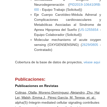
Neurodegeneración (
PID2019-106410RB-
I00
- Equipo Trabajo (Solicitud))
Eje Cuerpo Carotídeo-Médula Adrenal y
Complicaciones cardiovasculares y
Metabólicas Asociadas al Síndrome de
Apnea Hipopnea del Sueño (
US-1255654
-
Equipo Colaborador (Solicitud))
Molecular mechanisms of acute oxygen
sensing (OXYGENSENSING) (
2629/0805
-
Contratado)
Cobertura de la base de datos de proyectos,
véase aqui
Publicaciones:
Publicaciones en Revistas
Colinas, Olalla, Moreno Domínguez, Alejandro, Zhu, Hai
Lei, Walsh, Emma J., Pérez García, M. Teresa, et. al.:
alpha(5)-Integrin-mediated cellular signaling contributes