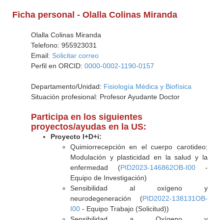
Ficha personal - Olalla Colinas Miranda
Olalla Colinas Miranda
Telefono: 955923031
Email:
Solicitar correo
Perfil en ORCID:
0000-0002-1190-0157
Departamento/Unidad:
Fisiología Médica y Biofísica
Situación profesional: Profesor Ayudante Doctor
Participa en los siguientes
proyectos/ayudas en la US:
Proyecto I+D+i:
Quimiorrecepción en el cuerpo carotideo:
Modulación y plasticidad en la salud y la
enfermedad (
PID2023-146862OB-I00
-
Equipo de Investigación)
Sensibilidad al oxígeno y
neurodegeneración (
PID2022-138131OB-
I00
- Equipo Trabajo (Solicitud))
Sensibilidad a Oxígeno y