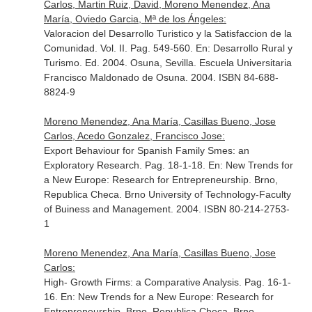
Carlos, Martin Ruiz, David, Moreno Menendez, Ana
María, Oviedo Garcia, Mª de los Ángeles:
Valoracion del Desarrollo Turistico y la Satisfaccion de la
Comunidad. Vol. II. Pag. 549-560.
En: Desarrollo Rural y
Turismo
. Ed. 2004. Osuna, Sevilla. Escuela Universitaria
Francisco Maldonado de Osuna. 2004. ISBN 84-688-
8824-9
Moreno Menendez, Ana María, Casillas Bueno, Jose
Carlos, Acedo Gonzalez, Francisco Jose:
Export Behaviour for Spanish Family Smes: an
Exploratory Research. Pag. 18-1-18.
En: New Trends for
a New Europe: Research for Entrepreneurship
. Brno,
Republica Checa. Brno University of Technology-Faculty
of Buiness and Management. 2004. ISBN 80-214-2753-
1
Moreno Menendez, Ana María, Casillas Bueno, Jose
Carlos:
High- Growth Firms: a Comparative Analysis. Pag. 16-1-
16.
En: New Trends for a New Europe: Research for
Entrepreneurship
. Brno, Republica Checa. Brno