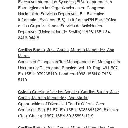
Executive Information Systems (EIS): la Informacion
Estrategica en las Organizaciones en Congreso
Nacional de Servicios Deportivos.
En: Executive
Information Systems (EIS): la Informaci?N Estrat?Gica
en las Organizaciones
. Servicio de Actividades
Deportivas (Universidad de Sevilla). 1998. ISBN 84-
8416-944-8
Casillas Bueno, Jose Carlos, Moreno Menendez, Ana
María:
Causes of Changes in Top Management en Managing in
Uncertainty Theory and Practice. Vol. 19. Pag. 491-507.
En: ISBN: 079235110
. Londres. 1998. ISBN 0-7923-
5110
Oviedo Garcia, Mª de los Ángeles, Casillas Bueno, Jose
Carlos, Moreno Menendez, Ana María:
Opportunities of Diversified Tourist Offer in Ceec
Countries. Pag. 51-57.
En: ISBN: 8085895129
. Blansko
(Rep. Checa). 1997. ISBN 80-85895-12-9
Casillas Bueno, Jose Carlos, Moreno Menendez, Ana