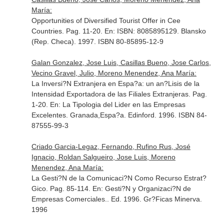
María:
Opportunities of Diversified Tourist Offer in Cee
Countries. Pag. 11-20.
En: ISBN: 8085895129
. Blansko
(Rep. Checa). 1997. ISBN 80-85895-12-9
Galan Gonzalez, Jose Luis, Casillas Bueno, Jose Carlos,
Vecino Gravel, Julio, Moreno Menendez, Ana María:
La Inversi?N Extranjera en Espa?a: un an?Lisis de la
Intensidad Exportadora de las Filiales Extranjeras. Pag.
1-20.
En: La Tipologia del Lider en las Empresas
Excelentes
. Granada,Espa?a. Edinford. 1996. ISBN 84-
87555-99-3
Criado Garcia-Legaz, Fernando, Rufino Rus, José
Ignacio, Roldan Salgueiro, Jose Luis, Moreno
Menendez, Ana María:
La Gesti?N de la Comunicaci?N Como Recurso Estrat?
Gico. Pag. 85-114.
En: Gesti?N y Organizaci?N de
Empresas Comerciales.
. Ed. 1996. Gr?Ficas Minerva.
1996