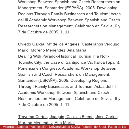
Workshop Between Spanish and Czech Researchers on
Management. Santander (ESPAÑA). 2005. Developing
Regions Through Family Businesses and Tourism: Actas
del III Academic Workshop Between Spanish and Czech
Researchers on Management, Celebrado en Sevilla, 6 y
7 de Octubre de 2005. 1. 11
Oviedo Garcia, Mª de los Ángeles, Castellanos Verdugo,
Mario, Moreno Menendez, Ana María:
Dealing With Paradox-Historical Tourism in a Non-
Touristic City: the Case of Santiponce Vs. Italica (Spain).
Ponencia en Congreso. Academic Workshop Between
Spanish and Czech Researchers on Management.
Santander (ESPAÑA). 2005. Developing Regions
Through Family Businesses and Tourism: Actas del III
Academic Workshop Between Spanish and Czech
Researchers on Management, Celebrado en Sevilla, 6 y
7 de Octubre de 2005. 1. 11
Traverso Cortes, Joaquin, Casillas Bueno, Jose Carlos,
Moreno Menendez, Ana María:
Vicerrectorado de Investigación. Universidad de Sevilla. Pabellón de Brasil. Paseo de las
Las Propuestas de Cooperaci?N de las Empresas