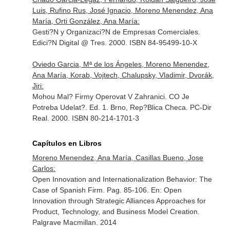
Luis, Rufino Rus, José Ignacio, Moreno Menendez, Ana
María, Orti González, Ana María:
Gesti?N y Organizaci?N de Empresas Comerciales.
Edici?N Digital @ Tres. 2000. ISBN 84-95499-10-X
Oviedo Garcia, Mª de los Ángeles, Moreno Menendez,
Ana María, Korab, Vojtech, Chalupsky, Vladimir, Dvorák,
Jiri:
Mohou Mal? Firmy Operovat V Zahranici. CO Je
Potreba Udelat?. Ed. 1. Brno, Rep?Blica Checa. PC-Dir
Real. 2000. ISBN 80-214-1701-3
Capítulos en Libros
Moreno Menendez, Ana María, Casillas Bueno, Jose
Carlos:
Open Innovation and Internationalization Behavior: The
Case of Spanish Firm. Pag. 85-106.
En: Open
Innovation through Strategic Alliances Approaches for
Product, Technology, and Business Model Creation
.
Palgrave Macmillan. 2014