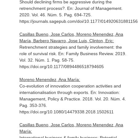
Should declining firms be aggressive during the
retrenchment process?.
En: Journal of Management
.
2020. Vol. 46. Núm. 5. Pag. 694-725.
https://journals.sagepub.com/doi/10.1177/01492063188115
Casillas Bueno, Jose Carlos, Moreno Menendez, Ana
María, Barbero Navarro, Jose Luis, Clinton, Eric:
Retrenchment strategies and family involvement: the
role of survival risk.
En: Family Business Review
. 2019.
Vol. 32. Núm. 1. Pag. 58-75.
https://doi.org/10.1177/0894486518794605
Moreno Menendez, Ana María:
Co-evolution of innovation cooperation activities and
internationalisation through exports.
En: Innovation:
Management, Policy & Practice
. 2018. Vol. 20. Núm. 4.
Pag. 353-376.
https://doi.org/10.1080/14479338.2018.1502611
Casillas Bueno, Jose Carlos, Moreno Menendez, Ana
María:
International business & family business: Potential