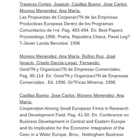
Traverso Cortes, Joaquin, Casillas Bueno, Jose Carlos,
Moreno Menendez, Ana María:
Las Propuestas de Cooperaci?N de las Empresas
Productivas Europeas Dentro de los Programas
Comunitarios de I+d. Pag. 483-494.
En: Best Papers
Proceedings 1996
. Praha, Republica Checa. Pavel Leg?
T-Javier Landa Bercebal. 1996
Moreno Menendez, Ana María, Rufino Rus, José
Ignacio, Criado Garcia-Legaz, Fernando:
Gesti?N y Organizaci?N de Empresas Comerciales.
Pag. 85-114.
En: Gesti?N y Organizaci?N de Empresas
Comerciales.
. Ed. 1996. Gr?Ficas Minerva. 1996
Casillas Bueno, Jose Carlos, Moreno Menendez, Ana
María:
Cooperation Among Small European Firms in Research
and Development Field. Pag. 41-50.
En: Conference on
Business Development in Central and Eastern Europe
and Its Implication for the Economic Integration of the
Ceec in a Wider Europe
. Brno,. Nottingham Business