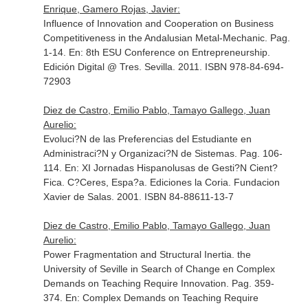
Enrique, Gamero Rojas, Javier:
Influence of Innovation and Cooperation on Business
Competitiveness in the Andalusian Metal-Mechanic. Pag.
1-14.
En: 8th ESU Conference on Entrepreneurship
.
Edición Digital @ Tres. Sevilla. 2011. ISBN 978-84-694-
72903
Diez de Castro, Emilio Pablo, Tamayo Gallego, Juan
Aurelio:
Evoluci?N de las Preferencias del Estudiante en
Administraci?N y Organizaci?N de Sistemas. Pag. 106-
114.
En: XI Jornadas Hispanolusas de Gesti?N Cient?
Fica
. C?Ceres, Espa?a. Ediciones la Coria. Fundacion
Xavier de Salas. 2001. ISBN 84-88611-13-7
Diez de Castro, Emilio Pablo, Tamayo Gallego, Juan
Aurelio:
Power Fragmentation and Structural Inertia. the
University of Seville in Search of Change en Complex
Demands on Teaching Require Innovation. Pag. 359-
374.
En: Complex Demands on Teaching Require