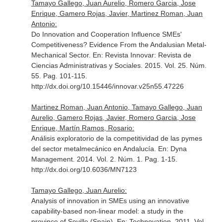
Tamayo Gallego, Juan Aurelio, Romero Garcia, Jose
Enrique, Gamero Rojas, Javier, Martinez Roman, Juan
Antonio:
Do Innovation and Cooperation Influence SMEs'
Competitiveness? Evidence From the Andalusian Metal-
Mechanical Sector.
En: Revista Innovar: Revista de
Ciencias Administrativas y Sociales
. 2015. Vol. 25. Núm.
55. Pag. 101-115.
http://dx.doi.org/10.15446/innovar.v25n55.47226
Martinez Roman, Juan Antonio, Tamayo Gallego, Juan
Aurelio, Gamero Rojas, Javier, Romero Garcia, Jose
Enrique, Martín Ramos, Rosario:
Análisis exploratorio de la competitividad de las pymes
del sector metalmecánico en Andalucía.
En: Dyna
Management
. 2014. Vol. 2. Núm. 1. Pag. 1-15.
http://dx.doi.org/10.6036/MN7123
Tamayo Gallego, Juan Aurelio:
Analysis of innovation in SMEs using an innovative
capability-based non-linear model: a study in the
province of Seville (Spain).
En: Technovation
. 2011. Vol.