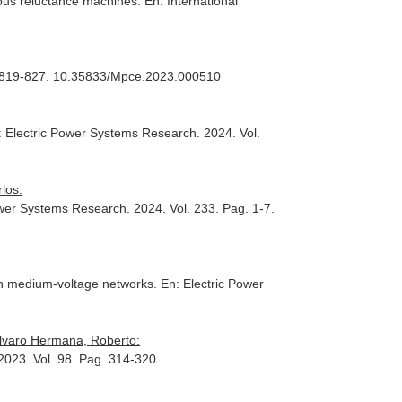
nous reluctance machines.
En: International
ag. 819-827. 10.35833/Mpce.2023.000510
: Electric Power Systems Research
. 2024. Vol.
los:
ower Systems Research
. 2024. Vol. 233. Pag. 1-7.
s in medium-voltage networks.
En: Electric Power
Alvaro Hermana, Roberto:
 2023. Vol. 98. Pag. 314-320.