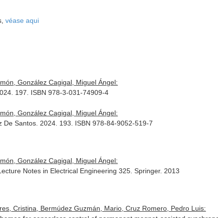
s,
véase aqui
amón, González Cagigal, Miguel Ángel:
. 2024. 197. ISBN 978-3-031-74909-4
amón, González Cagigal, Miguel Ángel:
íaz De Santos. 2024. 193. ISBN 978-84-9052-519-7
amón, González Cagigal, Miguel Ángel:
Lecture Notes in Electrical Engineering 325
. Springer. 2013
rres, Cristina, Bermúdez Guzmán, Mario, Cruz Romero, Pedro Luis: