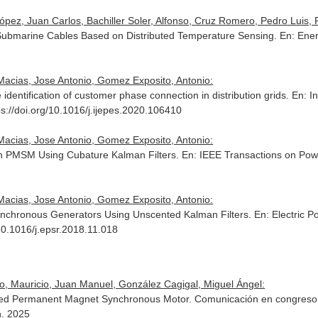
ópez, Juan Carlos, Bachiller Soler, Alfonso, Cruz Romero, Pedro Luis,
Submarine Cables Based on Distributed Temperature Sensing.
En: Ene
acias, Jose Antonio, Gomez Exposito, Antonio:
e identification of customer phase connection in distribution grids.
En: I
ps://doi.org/10.1016/j.ijepes.2020.106410
acias, Jose Antonio, Gomez Exposito, Antonio:
th PMSM Using Cubature Kalman Filters.
En: IEEE Transactions on Po
acias, Jose Antonio, Gomez Exposito, Antonio:
Synchronous Generators Using Unscented Kalman Filters.
En: Electric 
10.1016/j.epsr.2018.11.018
o, Mauricio, Juan Manuel, González Cagigal, Miguel Ángel:
ted Permanent Magnet Synchronous Motor. Comunicación en congreso.
n. 2025