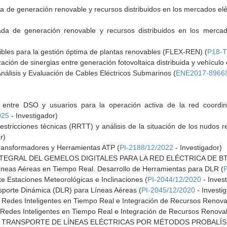
da de generación renovable y recursos distribuidos en los mercados elé
rada de generación renovable y recursos distribuidos en los mercad
ibles para la gestión óptima de plantas renovables (FLEX-REN) (
P18-T
ación de sinergias entre generación fotovoltaica distribuida y vehículo e
nálisis y Evaluación de Cables Eléctricos Submarinos (
ENE2017-8966
s entre DSO y usuarios para la operación activa de la red coordi
025
- Investigador)
estricciones técnicas (RRTT) y análisis de la situación de los nudos 
r)
ransformadores y Herramientas ATP (
PI-2188/12/2022
- Investigador)
TEGRAL DEL GEMELOS DIGITALES PARA LA RED ELÉCTRICA DE BT
íneas Aéreas en Tiempo Real. Desarrollo de Herramientas para DLR (
 Estaciones Meteorológicas e Inclinaciones (
PI-2044/12/2020
- Inves
sporte Dinámica (DLR) para Líneas Aéreas (
PI-2045/12/2020
- Investi
de Redes Inteligentes en Tiempo Real e Integración de Recursos Renova
e Redes Inteligentes en Tiempo Real e Integración de Recursos Renova
 TRANSPORTE DE LÍNEAS ELÉCTRICAS POR MÉTODOS PROBALÍS