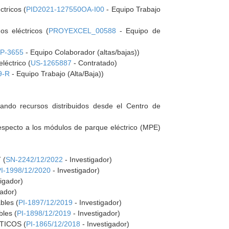
ctricos (
PID2021-127550OA-I00
- Equipo Trabajo
os eléctricos (
PROYEXCEL_00588
- Equipo de
P-3655
- Equipo Colaborador (altas/bajas))
léctrico (
US-1265887
- Contratado)
9-R
- Equipo Trabajo (Alta/Baja))
nando recursos distribuidos desde el Centro de
respecto a los módulos de parque eléctrico (MPE)
 (
SN-2242/12/2022
- Investigador)
PI-1998/12/2020
- Investigador)
tigador)
gador)
bles (
PI-1897/12/2019
- Investigador)
bles (
PI-1898/12/2019
- Investigador)
TICOS (
PI-1865/12/2018
- Investigador)