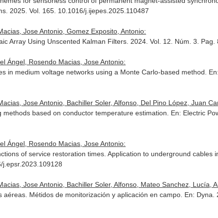
schemes for sensorless control of permanent magnet-assisted synchro
ms
. 2025. Vol. 165. 10.1016/j.ijepes.2025.110487
acias, Jose Antonio, Gomez Exposito, Antonio:
ltaic Array Using Unscented Kalman Filters. 2024. Vol. 12. Núm. 3. P
uel Ángel, Rosendo Macias, Jose Antonio:
 indices in medium voltage networks using a Monte Carlo-based method.
En
cias, Jose Antonio, Bachiller Soler, Alfonso, Del Pino López, Juan Car
ing methods based on conductor temperature estimation.
En: Electric P
uel Ángel, Rosendo Macias, Jose Antonio:
functions of service restoration times. Application to underground cable
6/j.epsr.2023.109128
acias, Jose Antonio, Bachiller Soler, Alfonso, Mateo Sanchez, Lucía, 
s aéreas. Métidos de monitorización y aplicación en campo.
En: Dyna
.