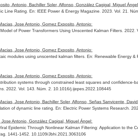
o, Antonio, Bachiller Soler, Alfonso, González Cagigal, Miguel Ángel, 
c Line Rating.
En: IEEE Power & Energy Magazine
. 2023. Vol. 21. N
acias, Jose Antonio, Gomez Exposito, Antonio:
 Model of Power Transformers Using Unscented Kalman Filters. 2022. V
acias, Jose Antonio, Gomez Exposito, Antonio:
taic modules using unscented kalman filters.
En: Renewable Energy & P
acias, Jose Antonio, Gomez Exposito, Antonio:
 distribution systems through constrained least squares and confidence
ms
. 2022. Vol. 143. Núm. 2. 10.1016/j.ijepes.2022.108445
cias, Jose Antonio, Bachiller Soler, Alfonso, Señas Sanvicente, David
ulation of dynamic line rating.
En: Electric Power Systems Research
. 20
Jose Antonio, González Cagigal, Miguel Ángel:
Viral Epidemic Through Nonlinear Kalman Filtering: Application to the 
 Pag. 1441-1452. 10.1109/Jbhi.2021.3063106