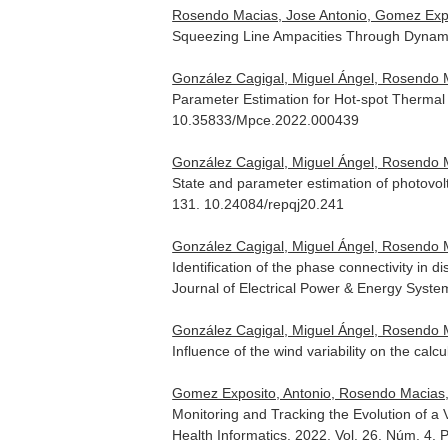
Rosendo Macias, Jose Antonio, Gomez Exposit
Squeezing Line Ampacities Through Dynami
González Cagigal, Miguel Ángel, Rosendo M
Parameter Estimation for Hot-spot Thermal
10.35833/Mpce.2022.000439
González Cagigal, Miguel Ángel, Rosendo M
State and parameter estimation of photovol
131. 10.24084/repqj20.241
González Cagigal, Miguel Ángel, Rosendo M
Identification of the phase connectivity in
Journal of Electrical Power & Energy Syste
González Cagigal, Miguel Ángel, Rosendo Ma
Influence of the wind variability on the calc
Gomez Exposito, Antonio, Rosendo Macias, 
Monitoring and Tracking the Evolution of a 
Health Informatics
. 2022. Vol. 26. Núm. 4.