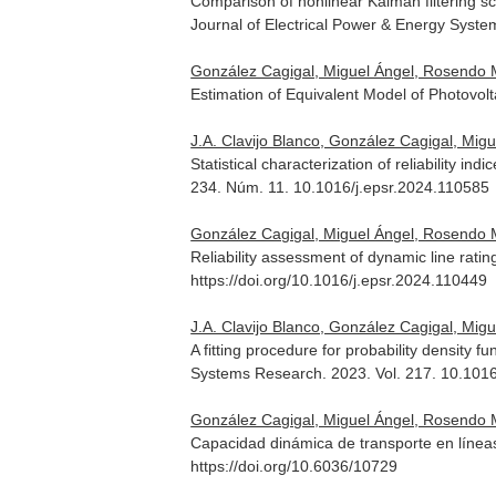
Comparison of nonlinear Kalman filtering 
Journal of Electrical Power & Energy Syste
González Cagigal, Miguel Ángel, Rosendo M
Estimation of Equivalent Model of Photovo
J.A. Clavijo Blanco, González Cagigal, Mig
Statistical characterization of reliability
234. Núm. 11. 10.1016/j.epsr.2024.110585
González Cagigal, Miguel Ángel, Rosendo Ma
Reliability assessment of dynamic line rat
https://doi.org/10.1016/j.epsr.2024.110449
J.A. Clavijo Blanco, González Cagigal, Mig
A fitting procedure for probability density 
Systems Research
. 2023. Vol. 217. 10.101
González Cagigal, Miguel Ángel, Rosendo M
Capacidad dinámica de transporte en línea
https://doi.org/10.6036/10729