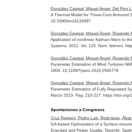
González Cagigal, Miguel Ángel, Del Pino L
A Thermal Model for Three-Core Armored 
10.3390/en14133897
González Cagigal, Miguel Ángel, Rosendo M
Application of nonlinear Kalman filters to th
Systems
. 2021. Vol. 125. Núm. febrero. htt
González Cagigal, Miguel Ángel, Rosendo M
Parameter Estimation of Wind Turbines Wi
1804. 10.1109/Tpwrs.2019.2945778
González Cagigal, Miguel Ángel, Rosendo M
Parameter Estimation of Fully Regulated 
Marzo 2019. Pag. 210-217. https://doi.org/
Aportaciones a Congresos
Cruz Romero, Pedro Luis, Rodríguez, Álvar
GA-based Optimization of a Surface-moun
Energies and Power Quality. Tenerife, Spai