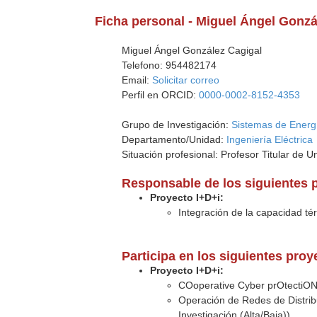
Ficha personal - Miguel Ángel Gonzá
Miguel Ángel González Cagigal
Telefono: 954482174
Email:
Solicitar correo
Perfil en ORCID:
0000-0002-8152-4353
Grupo de Investigación:
Sistemas de Energí
Departamento/Unidad:
Ingeniería Eléctrica
Situación profesional: Profesor Titular de U
Responsable de los siguientes 
Proyecto I+D+i:
Integración de la capacidad tér
Participa en los siguientes pro
Proyecto I+D+i:
COoperative Cyber prOtectiO
Operación de Redes de Distribu
Investigación (Alta/Baja))