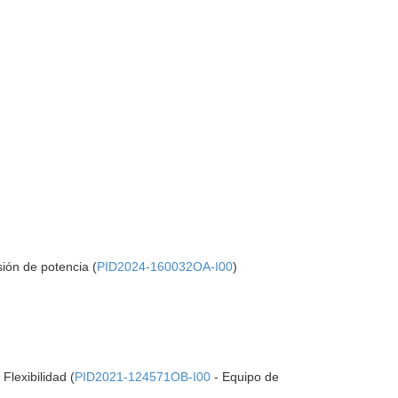
sión de potencia (
PID2024-160032OA-I00
)
Flexibilidad (
PID2021-124571OB-I00
- Equipo de